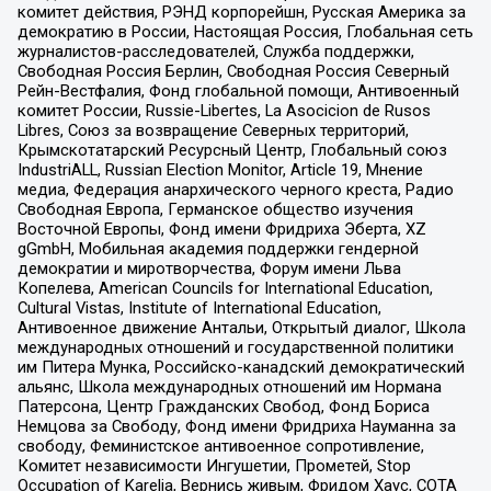
комитет действия, РЭНД корпорейшн, Русская Америка за
демократию в России, Настоящая Россия, Глобальная сеть
журналистов-расследователей, Служба поддержки,
Свободная Россия Берлин, Свободная Россия Северный
Рейн-Вестфалия, Фонд глобальной помощи, Антивоенный
комитет России, Russie-Libertes, La Asocicion de Rusos
Libres, Союз за возвращение Северных территорий,
Крымскотатарский Ресурсный Центр, Глобальный союз
IndustriALL, Russian Election Monitor, Article 19, Мнение
медиа, Федерация анархического черного креста, Радио
Свободная Европа, Германское общество изучения
Восточной Европы, Фонд имени Фридриха Эберта, XZ
gGmbH, Мобильная академия поддержки гендерной
демократии и миротворчества, Форум имени Льва
Копелева, American Councils for International Education,
Cultural Vistas, Institute of International Education,
Антивоенное движение Антальи, Открытый диалог, Школа
международных отношений и государственной политики
им Питера Мунка, Российско-канадский демократический
альянс, Школа международных отношений им Нормана
Патерсона, Центр Гражданских Свобод, Фонд Бориса
Немцова за Свободу, Фонд имени Фридриха Науманна за
свободу, Феминистское антивоенное сопротивление,
Комитет независимости Ингушетии, Прометей, Stop
Occupation of Karelia, Вернись живым, Фридом Хаус, СОТА