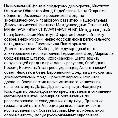
Национальный фонд в поддержку демократии, Институт
Открытое Общество Фонд Содействия, Фонд Открытое
общество, Американо-российский фонд по
экономическому и правовому развитию, Национальный
Демократический Институт Международных Отношений,
MEDIA DEVELOPMENT INVESTMENT FUND, Международный
Республиканский Институт, Открытая Россия, Институт
современной России, Черноморский фонд регионального
сотрудничества, Европейская Платформа за
Демократические Выборы, Международный центр
электоральных исследований, Германский фонд Маршалла
Соединенных Штатов, Тихоокеанский центр защиты
окружающей среды и природных ресурсов, Свободная
Россия, Всемирный конгресс украинцев, Атлантический
совет, Человек в беде, Европейский фонд за демократию,
Джеймстаунский фонд, Прожект Хармони, Родники
дракона, Врачи против насильственного извлечения
органов, Фалунь Дафа, Друзья Фалуньгун, Фалуньгун,
Коалиция по расследованию преследования в отношении
Фалуньгун в Китае, Всемирная организация по
расследованию преследований Фалуньгун, Пражский
гражданский центр, Ассоциация школ политических
исследований при Совете Европы, Центр либеральной
современности, Форум русскоязычных европейцев,