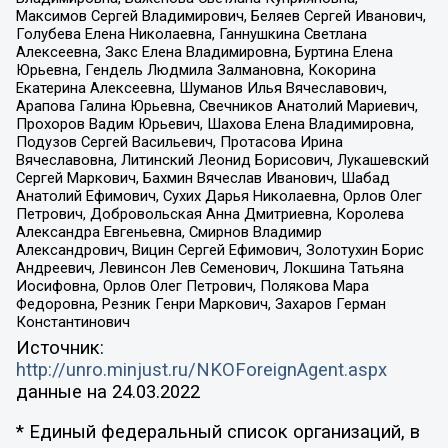
Максимов Сергей Владимирович, Беляев Сергей Иванович,
Голубева Елена Николаевна, Ганнушкина Светлана
Алексеевна, Закс Елена Владимировна, Буртина Елена
Юрьевна, Гендель Людмила Залмановна, Кокорина
Екатерина Алексеевна, Шуманов Илья Вячеславович,
Арапова Галина Юрьевна, Свечников Анатолий Мариевич,
Прохоров Вадим Юрьевич, Шахова Елена Владимировна,
Подузов Сергей Васильевич, Протасова Ирина
Вячеславовна, Литинский Леонид Борисович, Лукашевский
Сергей Маркович, Бахмин Вячеслав Иванович, Шабад
Анатолий Ефимович, Сухих Дарья Николаевна, Орлов Олег
Петрович, Добровольская Анна Дмитриевна, Королева
Александра Евгеньевна, Смирнов Владимир
Александрович, Вицин Сергей Ефимович, Золотухин Борис
Андреевич, Левинсон Лев Семенович, Локшина Татьяна
Иосифовна, Орлов Олег Петрович, Полякова Мара
Федоровна, Резник Генри Маркович, Захаров Герман
Константинович
Источник:
http://unro.minjust.ru/NKOForeignAgent.aspx
данные на
24.03.2022
* Единый федеральный список организаций, в