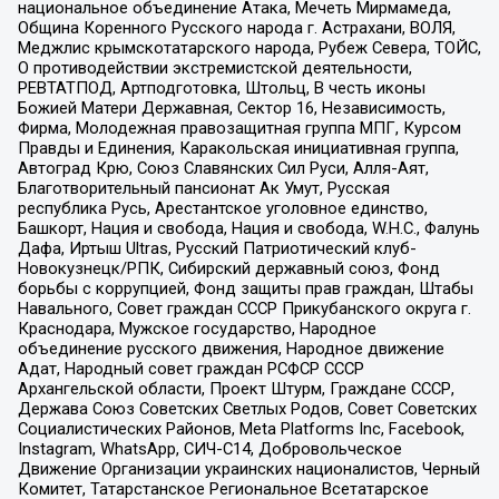
национальное объединение Атака, Мечеть Мирмамеда,
Община Коренного Русского народа г. Астрахани, ВОЛЯ,
Меджлис крымскотатарского народа, Рубеж Севера, ТОЙС,
О противодействии экстремистской деятельности,
РЕВТАТПОД, Артподготовка, Штольц, В честь иконы
Божией Матери Державная, Сектор 16, Независимость,
Фирма, Молодежная правозащитная группа МПГ, Курсом
Правды и Единения, Каракольская инициативная группа,
Автоград Крю, Союз Славянских Сил Руси, Алля-Аят,
Благотворительный пансионат Ак Умут, Русская
республика Русь, Арестантское уголовное единство,
Башкорт, Нация и свобода, Нация и свобода, W.H.С., Фалунь
Дафа, Иртыш Ultras, Русский Патриотический клуб-
Новокузнецк/РПК, Сибирский державный союз, Фонд
борьбы с коррупцией, Фонд защиты прав граждан, Штабы
Навального, Совет граждан СССР Прикубанского округа г.
Краснодара, Мужское государство, Народное
объединение русского движения, Народное движение
Адат, Народный совет граждан РСФСР СССР
Архангельской области, Проект Штурм, Граждане СССР,
Держава Союз Советских Светлых Родов, Совет Советских
Социалистических Районов, Meta Platforms Inc, Facebook,
Instagram, WhatsApp, СИЧ-С14, Добровольческое
Движение Организации украинских националистов, Черный
Комитет, Татарстанское Региональное Всетатарское