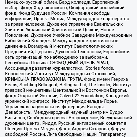
Немецко-русский обмен, Бард колледж, Европейский
выбор, Фонд Ходорковского, Оксфордский российский
фонд, Фонд Будущее России, Компания свободы
информации, Проект Медиа, Международное партнерство
за права человека, Духовное Управление Евангельских
Христиан Украинской Христианской Церкви, Новое
Поколение, Духовное Учебное Заведение Международный
Библейский Колледж, Международное христианское
движение, Всемирный Институт Саентологических
Предприятий, Церковь Духовной Технологии, Европейская
сеть организаций по наблюдению за выборами,
Республика Польша, СВОБОДНЫЙ ИДЕЛЬ-УРАЛ,
Ассоциация развития журналистики, IStories fonds,
Королевский Институт Международных Отношений,
КРИМСЬКА ПРАВОЗАХИСНА ГРУПА, Фонд имени Генриха
Бёлля, Stichting Bellingcat, Bellingcat Ltd, The Insider, Институт
правовой инициативы Центральной и Восточной Европы,
Фонд Открытой Эстонии, Calvert 22 Foundation, Канадский
украинский конгресс, Институт Макдональда-Лорье,
Украинская национальная федерация Канады,
Декабристы, Международный научный центр им Вудро
Вильсона, Свободная пресса, Возрождение, Всеукраинский
духовный центр , Риддл, Русский антивоенный комитет в
Швеции, Проект Медуза, Фонд Андрея Сахарова, Форум
свободной России, Лига Свободных Наций, Transparеncy