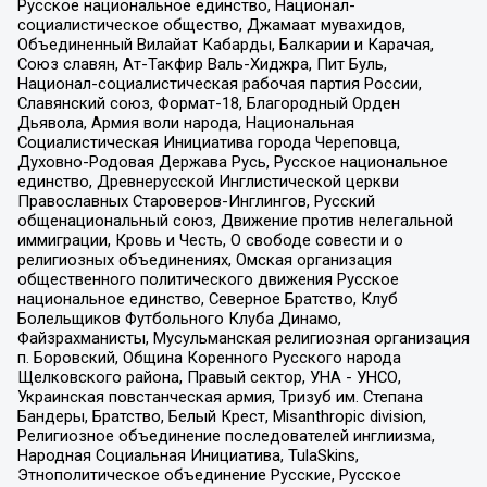
Русское национальное единство, Национал-
социалистическое общество, Джамаат мувахидов,
Объединенный Вилайат Кабарды, Балкарии и Карачая,
Союз славян, Ат-Такфир Валь-Хиджра, Пит Буль,
Национал-социалистическая рабочая партия России,
Славянский союз, Формат-18, Благородный Орден
Дьявола, Армия воли народа, Национальная
Социалистическая Инициатива города Череповца,
Духовно-Родовая Держава Русь, Русское национальное
единство, Древнерусской Инглистической церкви
Православных Староверов-Инглингов, Русский
общенациональный союз, Движение против нелегальной
иммиграции, Кровь и Честь, О свободе совести и о
религиозных объединениях, Омская организация
общественного политического движения Русское
национальное единство, Северное Братство, Клуб
Болельщиков Футбольного Клуба Динамо,
Файзрахманисты, Мусульманская религиозная организация
п. Боровский, Община Коренного Русского народа
Щелковского района, Правый сектор, УНА - УНСО,
Украинская повстанческая армия, Тризуб им. Степана
Бандеры, Братство, Белый Крест, Misanthropic division,
Религиозное объединение последователей инглиизма,
Народная Социальная Инициатива, TulaSkins,
Этнополитическое объединение Русские, Русское