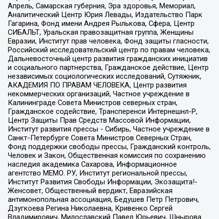
Апрель, Самарская губерния, Эра здоровья, Мемориал,
Аналитический Центр Юрия Левады, Издательство Парк
Гагарина, Фонд имени Андрея Рылькова, Сфера, Центр
СИБАЛЬТ, Уральская правозащитная группа, Женщины
Евразии, Институт прав человека, Фонд защиты гласности,
Российский исследовательский центр по правам человека,
Дальневосточный центр развития гражданских инициатив
и социального партнерства, Гражданское действие, Центр
независимых социологических исследований, Сутяжник,
АКАДЕМИЯ ПО ПРАВАМ ЧЕЛОВЕКА, Центр развития
некоммерческих организаций, Частное учреждение в
Калининграде Совета Министров северных стран,
Гражданское содействие, Трансперенси Интернешнл-Р,
Центр Защиты Прав Средств Массовой Информации,
Институт развития прессы - Сибирь, Частное учреждение в
Санкт-Петербурге Совета Министров Северных Стран,
Фонд поддержки свободы прессы, Гражданский контроль,
Человек и Закон, Общественная комиссия по сохранению
наследия академика Сахарова, Информационное
агентство МЕМО. РУ, Институт региональной прессы,
Институт Развития Свободы Информации, Экозащита!-
Женсовет, Общественный вердикт, Евразийская
антимонопольная ассоциация, Бедушев Петр Петрович,
Дзугкоева Регина Николаевна, Кривенко Сергей
Владимирович, Милославский Павел Юрьевич, Шнырова