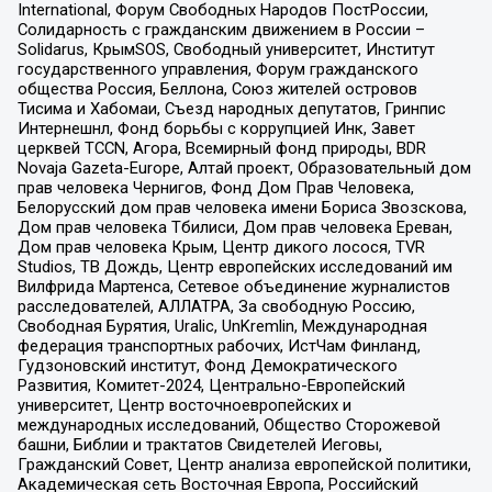
International, Форум Свободных Народов ПостРоссии,
Солидарность с гражданским движением в России –
Solidarus, КрымSOS, Свободный университет, Институт
государственного управления, Форум гражданского
общества Россия, Беллона, Союз жителей островов
Тисима и Хабомаи, Съезд народных депутатов, Гринпис
Интернешнл, Фонд борьбы с коррупцией Инк, Завет
церквей TCCN, Агора, Всемирный фонд природы, BDR
Novaja Gazeta-Europe, Алтай проект, Образовательный дом
прав человека Чернигов, Фонд Дом Прав Человека,
Белорусский дом прав человека имени Бориса Звозскова,
Дом прав человека Тбилиси, Дом прав человека Ереван,
Дом прав человека Крым, Центр дикого лосося, TVR
Studios, ТВ Дождь, Центр европейских исследований им
Вилфрида Мартенса, Сетевое объединение журналистов
расследователей, АЛЛАТРА, За свободную Россию,
Свободная Бурятия, Uralic, UnKremlin, Международная
федерация транспортных рабочих, ИстЧам Финланд,
Гудзоновский институт, Фонд Демократического
Развития, Комитет-2024, Центрально-Европейский
университет, Центр восточноевропейских и
международных исследований, Общество Сторожевой
башни, Библии и трактатов Свидетелей Иеговы,
Гражданский Совет, Центр анализа европейской политики,
Академическая сеть Восточная Европа, Российский