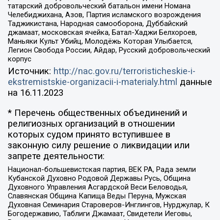
татарский добровольческий батальон имени Номана
Челебиджихана, Азов, Партия исламского возрождения
Таджикистана, Народная самооборона, Дуббайский
джамаат, московская ячейка, Батал-Хаджи Белхороев,
Маньяки Культ Убийц, Молодёжь Которая Улыбается,
Легион Свобода России, Айдар, Русский добровольческий
корпус
Источник:
http://nac.gov.ru/terroristicheskie-i-
ekstremistskie-organizacii-i-materialy.html
данные
на
16.11.2023
* Перечень общественных объединений и
религиозных организаций в отношении
которых судом принято вступившее в
законную силу решение о ликвидации или
запрете деятельности:
Национал-большевистская партия, ВЕК РА, Рада земли
Кубанской Духовно Родовой Державы Русь, Община
Духовного Управления Асгардской Веси Беловодья,
Славянская Община Капища Веды Перуна, Мужская
Духовная Семинария Староверов-Инглингов, Нурджулар, К
Богодержавию, Таблиги Джамаат, Свидетели Иеговы,