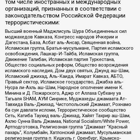
том числе иностранных и международных
организаций, признанных в соответствии с
законодательством Российской Федерации
террористическими:
Высший военный Маджлисуль Шура Объединенных сил
моджахедов Кавказа, Конгресс народов Ичкерии и
Дагестана, База, Асбат аль-Ансар, Священная война,
Исламская группа, Братья-мусульмане, Партия исламского
освобождения, Лашкар-И-Тайба, Исламская группа,
Движение Талибан, Исламская партия Туркестана,
Общество социальных реформ, Общество возрождения
исламского наследия, Дом двух святых, Джунд аш-Шам,
Исламский джихад, Аль-Каида, Имарат Кавказ, АБТО,
Правый сектор, Исламское государство, Джабха аль-
Нусра ли-Ахль аш-Шам, Народное ополчение имени К.
Минина и Д. Пожарского, Аджр от Аллаха Субхану уа
Тагьаля SHAM, АУМ Синрике, Муджахеды джамаата Ат-
Тавхида Валь-Джихад, Чистопольский Джамаат, Рохнамо
ба суи давлати исломи, Террористическое сообщество
Сеть, Катиба Таухид валь-Джихад, Хайят Тахрир аш-Шам,
Ахлю Сунна Валь Джамаа, National Socialism/White Power,
Артподготовка, Религиозная группа “Джамаат “Красный
пахарь”, Колумбайн, Хатлонский джамаат, Мусульманская
религиозная группа п. Кушкуль г. Оренбург, Крымско-