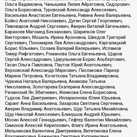
Ольга Вадимовна, Чанышева Лилия Айратовна, Сидорович
Ольга Борисовна, Туровский Александр Алексеевич,
Васильева Анастасия Евгеньевна, Ривина Анна Валерьевна,
Бойко Анатолий Николаевич, Дугин Сергей Георгиевич,
Пивоваров Андрей Сергеевич, Аверин Виталий Евгеньевич,
Барахоев Магомед Бекханович, Шарипков Олег
Викторович, Мошель Ирина Ароновна, Шведов Григорий
Сергеевич, Пономарев Лев Александрович, Каргалицкий
Борис Юльевич, Созаев Валерий Валерьевич, Исламов
Тимур Рифгатович, Романова Ольга Евгеньевна, Щаров
Сергей Алексадрович, Цирульников Борис Альбертович,
Гасан Ольга Павловна, Паутов Юрий Анатольевич,
Верховский Александр Маркович, Пислакова-Паркер
Марина Петровна, Кочеткова Татьяна Владимировна,
Чуркина Наталья Валерьевна, Акимова Татьяна
Николаевна, Золотарева Екатерина Александровна,
Рачинский Ян Збигневич, Жемкова Елена Борисовна,
Гудков Лев Дмитриевич, Илларионова Юлия Юрьевна,
Саранг Анна Васильевна, Захарова Светлана Сергеевна,
Аверин Владимир Анатольевич, Щур Татьяна Михайловна,
Щур Николай Алексеевич, Блинушов Андрей Юрьевич,
Мосин Алексей Геннадьевич, Гефтер Валентин Михайлович,
Симонов Алексей Кириллович, Флиге Ирина Анатольевна,
Мельникова Валентина Дмитриевна, Вититинова Елена
Владимировна, Баженова Светлана Куприяновна,