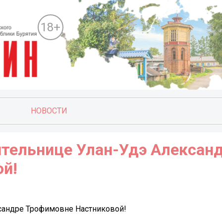
18+
НОВОСТИ
ительнице Улан-Удэ Алексан
й!
ксандре Трофимовне Настниковой!