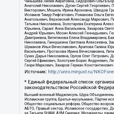
Чанышева Лилия Айратовна, Сидорович Ольга Бори
Анатолий Николаевич, Дугин Сергей Георгиевич, 
Викторович, Мошель Ирина Ароновна, Шведов Гри
Исламов Тимур Рифгатович, Романова Ольга Евге
Анатольевич, Верховский Александр Маркович, П
Татьяна Николаевна, Золотарева Екатерина Алек
Юрьевна, Саранг Анна Васильевна, Захарова Свет
Андрей Юрьевич, Мосин Алексей Геннадьевич, Ге
Дмитриевна, Вититинова Елена Владимировна, Ба
Николаевна, Ганнушкина Светлана Алексеевна, За
Шуманов Илья Вячеславович, Арапова Галина Юрь
Васильевич, Протасова Ирина Вячеславовна, Лит
Сухих Дарья Николаевна, Орлов Олег Петрович, 
Сергей Ефимович, Золотухин Борис Андреевич, Л
Генри Маркович, Захаров Герман Константинович
Источник:
http://unro.minjust.ru/NKOFore
* Единый федеральный список организа
законодательством Российской Федера
Высший военный Маджлисуль Шура Объединенных с
Исламская группа, Братья-мусульмане, Партия ис
Общество социальных реформ, Общество возрожд
АБТО, Правый сектор, Исламское государство, Д
уа Тагьаля SHAM, АУМ Синрике, Муджахеды джама