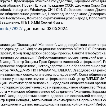
округа г. Краснодара, Мужское государство, Народное объедин
ой области, Проект Штурм, Граждане СССР, Держава Союз Сов
Facebook, Instagram, WhatsApp, СИЧ-С14, Добровольческое Движ
ское общественное движение, Невоград, Молодежное Демократ
ой Республики, Конгресс ойрат-калмыцкого народа, Исполнит
бъединение, ЛГБТ, Я.МЫ Сергей Фургал
uments/7822/
данные на
03.05.2024
Общество с ограниченной ответственностью "Радио Свободная Европа/Радио Свобода", Чешское информационное агентство "MEDIUM-ORIENT", Красноярская региональная общественная организация "Мы против СПИДа", Камалягин Денис Николаевич, Маркелов Сергей Евгеньевич, Пономарев Лев Александрович, Савицкая Людмила Алексеевна, Автономная некоммерческая организация "Центр по работе с проблемой насилия "НАСИЛИЮ.НЕТ", Межрегиональный профессиональный союз работников здравоохранения "Альянс врачей", Юридическое лицо, зарегистрированное в Латвийской Республике, SIA "Medusa Project" (регистрационный номер 40103797863, дата регистрации 10.06.2014), Некоммерческая организация "Фонд по борьбе с коррупцией", Автономная некоммерческая организация "Институт права и публичной политики", Баданин Роман Сергеевич, Гликин Максим Александрович, Железнова Мария Михайловна, Лукьянова Юлия Сергеевна, Маетная Елизавета Витальевна, Маняхин Петр Борисович, Чуракова Ольга Владимировна, Ярош Юлия Петровна, Юридическое лицо "The Insider SIA", зарегистрированное в Риге, Латвийская Республика (дата регистрации 26.06.2015), являющееся администратором доменного имени интернет-издания "The Insider SIA", https://theins.ru, Постернак Алексей Евгеньевич, Рубин Михаил Аркадьевич, Анин Роман Александрович, Юридическое лицо Istories fonds, зарегистрированное в Латвийской Республике (регистрационный номер 50008295751, дата регистрации 24.02.2020), Великовский Дмитрий Александрович, Долинина Ирина Николаевна, Мароховская Алеся Алексеевна, Шлейнов Роман Юрьевич, Шмагун Олеся Валентиновна, Общество с ограниченной ответственностью "Альтаир 2021", Общество с ограниченной ответственностью "Вега 2021", Общество с ограниченной ответственностью "Главный редактор 2021", Общество с ограниченной ответственностью "Ромашки монолит", Важенков Артем Валерьевич, Ивановская областная общественная организация "Центр гендерных исследований", Гурман Юрий Альбертович, Медиапроект "ОВД-Инфо", Егоров Владимир Владимирович, Жилинский Владимир Александрович, Общество с ограниченной ответственностью "ЗП", Иванова София Юрьевна, Карезина Инна Павловна, Кильтау Екатерина Викторовна, Петров Алексей Викторович, Пискунов Сергей Евгеньевич, Смирнов Сергей Сергеевич, Тихонов Михаил Сергеевич, Общество с ограниченной ответственностью "ЖУРНАЛИСТ-ИНОСТРАННЫЙ АГЕНТ", Арапова Галина Юрьевна, Вольтская Татьяна Анатольевна, Американская компания "Mason G.E.S. Anonymous Foundation" (США), являющаяся владельцем интернет-издания https://mnews.world/, Компания "Stichting Bellingcat", зарегистрированная в Нидерландах (дата регистрации 11.07.2018), Захаров Андрей Вячеславович, Клепиковская Екатерина Дмитриевна, Общество с ограниченной ответственностью "МЕМО", Перл Роман Александрович, Симонов Евгений Алексеевич, Соловьева Елена Анатольевна, Сотников Даниил Владимирович, Сурначева Елизавета Дмитриевна, Автономная некоммерческая организация по защите прав человека и информированию населения "Якутия – Наше Мнение", Общество с ограниченной ответственностью "Москоу диджитал медиа", с 26.01.2023 Общество с ограниченной ответственностью "Чайка Белые сады", Ветошкина Валерия Валерьевна, Заговора Максим Александрович, Межрегиональное общественное движение "Российская ЛГБТ - сеть", Оленичев Максим Владимирович, Павлов Иван Юрьевич, Скворцова Елена Сергеевна, Общество с ограниченной ответственностью "Как бы инагент", Кочетков Игорь Викторович, Общество с ограниченной ответственностью "Честные выборы", Еланчик Олег Александрович, Общество с ограниченной ответственностью "Нобелевский призыв", Гималова Регина Эмилевна, Григорьев Андрей Валерьевич, Григорьева Алина Александровна, Ассоциация по содействию защите прав призывников, альтернативнослужащих и военнослужащих "Правозащитная группа "Гражданин.Армия.Право", Хисамова Регина Фаритовна, Автономная некоммерческая организация по реализа