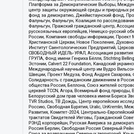
Платформа за Демократические Выборы, Междуна
центр защиты окружающей среды и природных ресу
фонд за демократию, Джеймстаунский фонд, Прож
Фалуньгун, Фалуньгун, Коалиция по расследован
Фалуньгун, Пражский гражданский центр, Ассоци
русскоязычных европейцев, Немецко-русский об
России, Компания свободы информации, Проект М
Христианской Церкви, Новое Поколение, Духовн
Институт Саентологических Предприятий, Церков
СВОБОДНЫЙ ИДЕЛЬ-УРАЛ, Ассоциация развития ж
ГРУПА, Фонд имени Генриха Бёлля, Stichting Bellin
Эстонии, Calvert 22 Foundation, Канадский укра
Международный научный центр им Вудро Вильсона
Швеции, Проект Медуза, Фонд Андрея Сахарова, Ф
Солидарность с гражданским движением в России 
общества Россия, Беллона, Союз жителей острово
церквей TCCN, Агора, Всемирный фонд природы, B
Белорусский дом прав человека имени Бориса Зво
TVR Studios, ТВ Дождь, Центр европейских иссл
Россию, Свободная Бурятия, Uralic, UnKremlin, 
Развития, Комитет-2024, Центрально-Европейски
трактатов Свидетелей Иеговы, Гражданский Совет
РЭНД корпорейшн, Русская Америка за демократи
Россия Берлин, Свободная Россия Северный Рейн-В
Союз за возвращение Северных территорий, Крымско