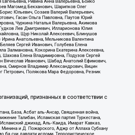
 Евгеньевна, Ривина Анна Валерьевна, Бойко
хоев Магомед Бекханович, Шарипков Олег
Борис Юльевич, Созаев Валерий Валерьевич,
тович, Гасан Ольга Павловна, Паутов Юрий
ровна, Чуркина Наталья Валерьевна, Акимова
 Гудков Лев Дмитриевич, Илларионова Юлия
ихайловна, Щур Николай Алексеевич, Блинушов
е Ирина Анатольевна, Мельникова Валентина
Беляев Сергей Иванович, Голубева Елена
ила Залмановна, Кокорина Екатерина Алексеевна,
, Шахова Елена Владимировна, Подузов Сергей
ин Вячеслав Иванович, Шабад Анатолий Ефимович,
вна, Смирнов Владимир Александрович, Вицин
ег Петрович, Полякова Мара Федоровна, Резник
ганизаций, признанных в соответствии с
на, База, Асбат аль-Ансар, Священная война,
ижение Талибан, Исламская партия Туркестана,
Исламский джихад, Аль-Каида, Имарат Кавказ,
 Минина и Д. Пожарского, Аджр от Аллаха Субхану
о ба суи давлати исломи, Террористическое