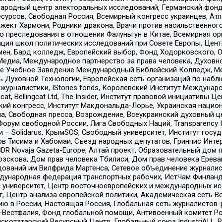
родный центр электоральных исследований, Германский фонд
рсов, Свободная Россия, Всемирный конгресс украинцев, Атла
ект Хармони, Родники дракона, Врачи против насильственного
ию преследования в отношении Фалуньгун в Китае, Всемирная о
ация школ политических исследований при Совете Европы, Цен
мен, Бард колледж, Европейский выбор, Фонд Ходорковского,
едиа, Международное партнерство за права человека, Духовно
ое Учебное Заведение Международный Библейский Колледж, М
ь Духовной Технологии, Европейская сеть организаций по наб
урналистики, IStories fonds, Королевский Институт Между
gcat, Bellingcat Ltd, The Insider, Институт правовой инициатив
инский конгресс, Институт Макдональда-Лорье, Украинская нац
, Свободная пресса, Возрождение, Всеукраинский духовный цен
орум свободной России, Лига Свободных Наций, Transparеncy I
– Solidarus, КрымSOS, Свободный университет, Институт госу
в Тисима и Хабомаи, Съезд народных депутатов, Гринпис Инте
DR Novaja Gazeta-Europe, Алтай проект, Образовательный дом 
зскова, Дом прав человека Тбилиси, Дом прав человека Ерева
едований им Вилфрида Мартенса, Сетевое объединение журнали
Международная федерация транспортных рабочих, ИстЧам Финлан
й университет, Центр восточноевропейских и международных и
, Центр анализа европейской политики, Академическая сеть Во
ю в России, Настоящая Россия, Глобальная сеть журналистов
естфалия, Фонд глобальной помощи, Антивоенный комитет России,
татарский Ресурсный Центр, Глобальный союз IndustriALL, Russi