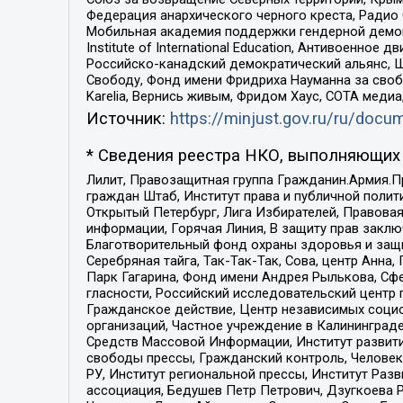
Федерация анархического черного креста, Радио
Мобильная академия поддержки гендерной демократи
Institute of International Education, Антивоенн
Российско-канадский демократический альянс, 
Свободу, Фонд имени Фридриха Науманна за свобо
Karelia, Вернись живым, Фридом Хаус, СОТА меди
Источник:
https://minjust.gov.ru/ru/doc
* Сведения реестра НКО, выполняющих 
Лилит, Правозащитная группа Гражданин.Армия.П
граждан Штаб, Институт права и публичной поли
Открытый Петербург, Лига Избирателей, Правова
информации, Горячая Линия, В защиту прав закл
Благотворительный фонд охраны здоровья и защи
Серебряная тайга, Так-Так-Так, Сова, центр Анн
Парк Гагарина, Фонд имени Андрея Рылькова, Сф
гласности, Российский исследовательский центр 
Гражданское действие, Центр независимых соци
организаций, Частное учреждение в Калининград
Средств Массовой Информации, Институт развити
свободы прессы, Гражданский контроль, Человек
РУ, Институт региональной прессы, Институт Ра
ассоциация, Бедушев Петр Петрович, Дзугкоева 