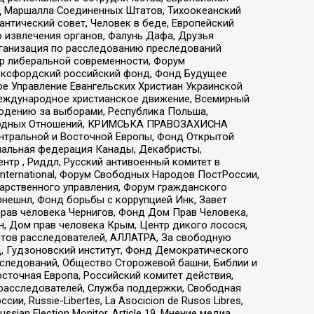
 Маршалла Соединенных Штатов, Тихоокеанский
нтический совет, Человек в беде, Европейский
 извлечения органов, Фалунь Дафа, Друзья
рганизация по расследованию преследований
тр либеральной современности, Форум
 Оксфордский российский фонд, Фонд Будущее
е Управление Евангельских Христиан Украинской
еждународное христианское движение, Всемирный
людению за выборами, Республика Польша,
народных Отношений, КРИМСЬКА ПРАВОЗАХИСНА
ы Центральной и Восточной Европы, Фонд Открытой
иональная федерация Канады, Декабристы,
тр , Риддл, Русский антивоенный комитет в
nternational, Форум Свободных Народов ПостРоссии,
дарственного управления, Форум гражданского
рнешнл, Фонд борьбы с коррупцией Инк, Завет
прав человека Чернигов, Фонд Дом Прав Человека,
н, Дом прав человека Крым, Центр дикого лосося,
стов расследователей, АЛЛАТРА, За свободную
д, Гудзоновский институт, Фонд Демократического
сследований, Общество Сторожевой башни, Библии и
сточная Европа, Российский комитет действия,
-расследователей, Служба поддержки, Свободная
 Russie-Libertes, La Asocicion de Rusos Libres,
an Election Monitor, Article 19, Мнение медиа,