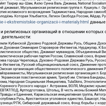
ят Тахрир аш-Шам, Ахлю Сунна Валь Джамаа, National Socialism
ий джамаат, Мусульманская религиозная группа п. Кушкуль г. 
ртия исламского возрождения Таджикистана, Народная самооб
олодёжь Которая Улыбается, Легион Свобода России, Айдар, Р
ie-i-ekstremistskie-organizacii-i-materialy.html
данные
и религиозных организаций в отношении которых 
 деятельности:
земли Кубанской Духовно Родовой Державы Русь, Община Духо
 Духовная Семинария Староверов-Инглингов, Нурджулар, К Бо
листическое общество, Джамаат мувахидов, Объединенный Вил
иалистическая рабочая партия России, Славянский союз, Форма
ива города Череповца, Духовно-Родовая Держава Русь, Русск
-Инглингов, Русский общенациональный союз, Движение против
 Омская организация общественного политического движения Р
йзрахманисты, Мусульманская религиозная организация п. Бо
краинская повстанческая армия, Тризуб им. Степана Бандеры, Бр
зма, Народная Социальная Инициатива, TulaSkins, Этнополитич
оренного Русского народа г. Астрахани, ВОЛЯ, Меджлис крымс
РЕВТАТПОД, Артподготовка, Штольц, В честь иконы Божией Мате
равды и Единения, Каракольская инициативная группа, Автогра
спублика Русь, Арестантское уголовное единство, Башкорт, Наци
окузнецк/РПК, Сибирский державный союз, Фонд борьбы с кор