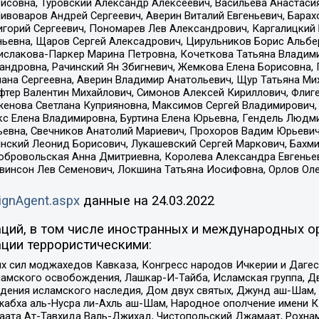
совна, Туровский Александр Алексеевич, Васильева Анастасия
Пивоваров Андрей Сергеевич, Аверин Виталий Евгеньевич, Бара
горий Сергеевич, Пономарев Лев Александрович, Каргалицкий 
ньевна, Щаров Сергей Алексадрович, Цирульников Борис Альбер
ислакова-Паркер Марина Петровна, Кочеткова Татьяна Владими
сандровна, Рачинский Ян Збигневич, Жемкова Елена Борисовна,
лана Сергеевна, Аверин Владимир Анатольевич, Щур Татьяна М
фтер Валентин Михайлович, Симонов Алексей Кириллович, Флиг
женова Светлана Куприяновна, Максимов Сергей Владимирович, 
кс Елена Владимировна, Буртина Елена Юрьевна, Гендель Людм
евна, Свечников Анатолий Мариевич, Прохоров Вадим Юрьевич
инский Леонид Борисович, Лукашевский Сергей Маркович, Бахм
Добровольская Анна Дмитриевна, Королева Александра Евгенье
евинсон Лев Семенович, Локшина Татьяна Иосифовна, Орлов Ол
ignAgent.aspx
данные на
24.03.2022
ций, в том числе иностранных и международных ор
ции террористическими:
ил моджахедов Кавказа, Конгресс народов Ичкерии и Дагеста
ламского освобождения, Лашкар-И-Тайба, Исламская группа, Дв
ения исламского наследия, Дом двух святых, Джунд аш-Шам, 
жабха аль-Нусра ли-Ахль аш-Шам, Народное ополчение имени К.
ата Ат-Тавхида Валь-Джихад, Чистопольский Джамаат, Рохнам