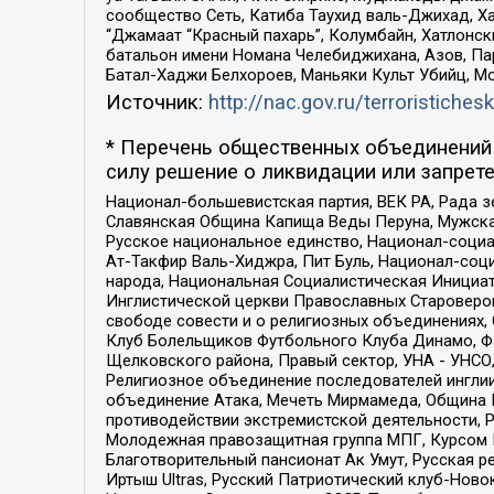
сообщество Сеть, Катиба Таухид валь-Джихад, Хай
“Джамаат “Красный пахарь”, Колумбайн, Хатлонск
батальон имени Номана Челебиджихана, Азов, Па
Батал-Хаджи Белхороев, Маньяки Культ Убийц, М
Источник:
http://nac.gov.ru/terroristichesk
* Перечень общественных объединений 
силу решение о ликвидации или запрете
Национал-большевистская партия, ВЕК РА, Рада 
Славянская Община Капища Веды Перуна, Мужская
Русское национальное единство, Национал-социа
Ат-Такфир Валь-Хиджра, Пит Буль, Национал-соц
народа, Национальная Социалистическая Инициат
Инглистической церкви Православных Староверов
свободе совести и о религиозных объединениях,
Клуб Болельщиков Футбольного Клуба Динамо, Фа
Щелковского района, Правый сектор, УНА - УНСО, У
Религиозное объединение последователей инглии
объединение Атака, Мечеть Мирмамеда, Община К
противодействии экстремистской деятельности, 
Молодежная правозащитная группа МПГ, Курсом П
Благотворительный пансионат Ак Умут, Русская ре
Иртыш Ultras, Русский Патриотический клуб-Нов