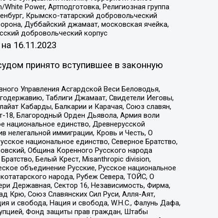
/White Power, Артподготовка, Религиозная группа
Оренбург, Крымско-татарский добровольческий
орона, Дуббайский джамаат, московская ячейка,
усский добровольческий корпус
 на
16.11.2023
судом принято вступившее в законную
вного Управления Асгардской Веси Беловодья,
годержавию, Таблиги Джамаат, Свидетели Иеговы,
айат Кабарды, Балкарии и Карачая, Союз славян,
т-18, Благородный Орден Дьявола, Армия воли
ое национальное единство, Древнерусской
 нелегальной иммиграции, Кровь и Честь, О
усское национальное единство, Северное Братство,
ровский, Община Коренного Русского народа
атство, Белый Крест, Misanthropic division,
еское объединение Русские, Русское национальное
котатарского народа, Рубеж Севера, ТОЙС, О
ри Державная, Сектор 16, Независимость, Фирма,
д Крю, Союз Славянских Сил Руси, Алля-Аят,
я и свобода, Нация и свобода, W.H.С., Фалунь Дафа,
рупцией, Фонд защиты прав граждан, Штабы