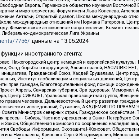
 Свободная Европа, Германское общество изучения Восточной 
и и миротворчества, Форум имени Льва Копелева, American Counci
ое движение Антальи, Открытый диалог, Школа международных отн
Школа международных отношений им Нормана Патерсона, Центр
ду, Феминистское антивоенное сопротивление, Комитет независ
а, Либерально-демократическая Лига Украины
uments/7756/
данные на
13.05.2024
функции иностранного агента:
раво, Нижегородский центр немецкой и европейской культуры,
тики, Фонд борьбы с коррупцией, Альянс врачей, НАСИЛИЮ.НЕТ,
я инициатива, Гражданский Союз, Хасдей Ерушалаим, Центр по
юченных, Институт глобализации и социальных движений, Цент
ты прав граждан, Благотворительный фонд помощи осужденным
а, Проект Апрель, Самарская губерния, Эра здоровья, Мемориал
ера, Центр СИБАЛЬТ, Уральская правозащитная группа, Женщины
по правам человека, Дальневосточный центр развития гражданс
ологических исследований, Сутяжник, АКАДЕМИЯ ПО ПРАВАМ Ч
е Совета Министров северных стран, Гражданское содействие,
я прессы - Сибирь, Частное учреждение в Санкт-Петербурге С
 и Закон, Общественная комиссия по сохранению наследия ак
звития Свободы Информации, Экозащита!-Женсовет, Общественн
Регина Николаевна, Кривенко Сергей Владимирович, Милославс