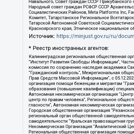
Навального, Совет граждан СССР Прикубанского 
Народный совет граждан РСФСР СССР Архангельск
Социалистических Районов, Meta Platforms Inc, 
Комитет, Татарстанское Региональное Всетатар
Татарской Автономной Советской Социалистическ
Красноярского края, Этническое национальное о
Источник:
https://minjust.gov.ru/ru/doc
* Реестр иностранных агентов:
Калининградская региональная общественная организация "Экозащита!-Женсовет", Фонд содействия защите прав и свобод граждан "Общественный вердикт", Фонд "Институт Развития Свободы Информации", Частное учреждение "Информационное агентство МЕМО. РУ", Региональная общественная организация "Общественная комиссия по сохранению наследия академика Сахарова", Фонд поддержки свободы прессы, Санкт-Петербургская общественная правозащитная организация "Гражданский контроль", Межрегиональная общественная организация "Информационно-просветительский центр "Мемориал", Региональный Фонд "Центр Защиты Прав Средств Массовой Информации", с 05.12.2023 Фонд "Центр Защиты Прав Средств массовой информации", Региональная общественная благотворительная организация помощи беженцам и мигрантам "Гражданское содействие", Негосударственное образовательное учреждение дополнительного профессионального образования (повышение квалификации) специалистов "АКАДЕМИЯ ПО ПРАВАМ ЧЕЛОВЕКА", Свердловская региональная общественная организация "Сутяжник", Автономная некоммерческая организация "Центр независимых социологических исследований", Союз общественных объединений "Российский исследовательский центр по правам человека", Региональное общественное учреждение научно-информационный центр "МЕМОРИАЛ", Некоммерческая организация "Фонд защиты гласности", Автономная некоммерческая организация "Институт прав человека", Городская общественная организация "Екатеринбургское общество "МЕМОРИАЛ", Городская общественная организация "Рязанское историко-просветительское и правозащитное общество "Мемориал" (Рязанский Мемориал), Челябинский региональный орган общественной самодеятельности – женское общественное объединение "Женщины Евразии", Челябинский региональный орган общественной самодеятельности "Уральская правозащитная группа", Фонд содействия защите здоровья и социальной справедливости имени Андрея Рылькова, Автономная Некоммерческая Организация "Аналитический Центр Юрия Левады", Автономная некоммерческая организация социальной поддержки населения "Проект Апрель", Региональная общественная организация помощи женщинам и детям, находящимся в кризисной ситуации "Информационно-методический центр "Анна", Фонд содействия развитию массовых коммуникаций и правовому просвещению "Так-так-Так", Фонд содействия устойчивому развитию "Серебряная тайга", Свердловский региональный общественный фонд социальных проектов "Новое время", "Idel.Реалии", Кавказ.Реалии, Крым.Реалии, Телеканал Настоящее Время, Татаро-башкирская служба Радио Свобода (Azatliq Radiosi), Радио Свободная Европа/Радио Свобода (PCE/PC), "Сибирь.Реалии", "Фактограф", Благотворительный фонд помощи осужденным и их семьям, Автономная некоммерческая организация "Институт глобализации и социальных движений", Фонд "В защиту прав заключенных", Частное учреждение "Центр поддержки и содействия развитию средств массовой информации", Пензенский региональный общественный благотворительный фонд "Гражданский союз", "Север.Реалии", Некоммерческая организация Фонд "Правовая инициатива", 