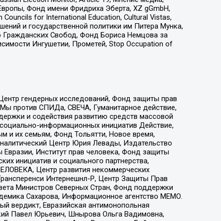
Европы, Фонд имени Фридриха Эберта, XZ gGmbH,
ls for International Education, Cultural Vistas,
ошений и государственной политики им Питера Мунка,
 Гражданских Свобод, Фонд Бориса Немцова за
имости Ингушетии, Прометей, Stop Occupation of
 Центр гендерных исследований, Фонд защиты прав
 Мы против СПИДа, СВЕЧА, Гуманитарное действие,
ддержки и содействия развитию средств массовой
р социально-информационных инициатив Действие,
 и их семьям, Фонд Тольятти, Новое время,
, Аналитический Центр Юрия Левады, Издательство
 Евразии, Институт прав человека, Фонд защиты
ких инициатив и социального партнерства,
ЕЛОВЕКА, Центр развития некоммерческих
 Трансперенси Интернешнл-Р, Центр Защиты Прав
овета Министров Северных Стран, Фонд поддержки
адемика Сахарова, Информационное агентство МЕМО.
ый вердикт, Евразийская антимонопольная
кий Павел Юрьевич, Шнырова Ольга Вадимовна,