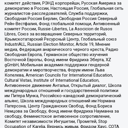
комитет действия, РЭНД корпорейшн, Русская Америка за
демократию в России, Настоящая Россия, Глобальная сеть
журналистов-расследователей, Служба поддержки,
Свободная Россия Берлин, Свободная Россия Северный
Рейн-Вестфалия, Фонд глобальной помощи, Антивоенный
комитет России, Russie-Libertes, La Asocicion de Rusos
Libres, Союз за возвращение Северных территорий,
Крымскотатарский Ресурсный Центр, Глобальный союз
IndustriALL, Russian Election Monitor, Article 19, Мнение
медиа, Федерация анархического черного креста, Радио
Свободная Европа, Германское общество изучения
Восточной Европы, Фонд имени Фридриха Эберта, XZ
gGmbH, Мобильная академия поддержки гендерной
демократии и миротворчества, Форум имени Льва
Копелева, American Councils for International Education,
Cultural Vistas, Institute of International Education,
Антивоенное движение Антальи, Открытый диалог, Школа
международных отношений и государственной политики
им Питера Мунка, Российско-канадский демократический
альянс, Школа международных отношений им Нормана
Патерсона, Центр Гражданских Свобод, Фонд Бориса
Немцова за Свободу, Фонд имени Фридриха Науманна за
свободу, Феминистское антивоенное сопротивление,
Комитет независимости Ингушетии, Прометей, Stop
Occupation of Karelia, Вернись живым, Фридом Хаус, СОТА