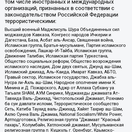
том числе иностранных и международных
организаций, признанных в соответствии с
законодательством Российской Федерации
террористическими:
Высший военный Маджлисуль Шура Объединенных сил
моджахедов Кавказа, Конгресс народов Ичкерии и
Дагестана, База, Асбат аль-Ансар, Священная война,
Исламская группа, Братья-мусульмане, Партия исламского
освобождения, Лашкар-И-Тайба, Исламская группа,
Движение Талибан, Исламская партия Туркестана,
Общество социальных реформ, Общество возрождения
исламского наследия, Дом двух святых, Джунд аш-Шам,
Исламский джихад, Аль-Каида, Имарат Кавказ, АБТО,
Правый сектор, Исламское государство, Джабха аль-
Нусра ли-Ахль аш-Шам, Народное ополчение имени К.
Минина и Д. Пожарского, Аджр от Аллаха Субхану уа
Тагьаля SHAM, АУМ Синрике, Муджахеды джамаата Ат-
Тавхида Валь-Джихад, Чистопольский Джамаат, Рохнамо
ба суи давлати исломи, Террористическое сообщество
Сеть, Катиба Таухид валь-Джихад, Хайят Тахрир аш-Шам,
Ахлю Сунна Валь Джамаа, National Socialism/White Power,
Артподготовка, Религиозная группа “Джамаат “Красный
пахарь”, Колумбайн, Хатлонский джамаат, Мусульманская
религиозная группа п. Кушкуль г. Оренбург, Крымско-