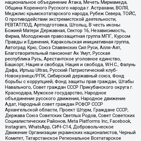
национальное объединение Атака, Мечеть Мирмамеда,
Община Коренного Русского народа г. Астрахани, ВОЛЯ,
Меджлис крымскотатарского народа, Рубеж Севера, ТОЙС,
О противодействии экстремистской деятельности,
РЕВТАТПОД, Артподготовка, Штольц, В честь иконы
Божией Матери Державная, Сектор 16, Независимость,
Фирма, Молодежная правозащитная группа МПГ, Курсом
Правды и Единения, Каракольская инициативная группа,
Автоград Крю, Союз Славянских Сил Руси, Алля-Аят,
Благотворительный пансионат Ак Умут, Русская
республика Русь, Арестантское уголовное единство,
Башкорт, Нация и свобода, Нация и свобода, W.H.С., Фалунь
Дафа, Иртыш Ultras, Русский Патриотический клуб-
Новокузнецк/РПК, Сибирский державный союз, Фонд
борьбы с коррупцией, Фонд защиты прав граждан, Штабы
Навального, Совет граждан СССР Прикубанского округа г.
Краснодара, Мужское государство, Народное
объединение русского движения, Народное движение
Адат, Народный совет граждан РСФСР СССР
Архангельской области, Проект Штурм, Граждане СССР,
Держава Союз Советских Светлых Родов, Совет Советских
Социалистических Районов, Meta Platforms Inc, Facebook,
Instagram, WhatsApp, СИЧ-С14, Добровольческое
Движение Организации украинских националистов, Черный
Комитет, Татарстанское Региональное Всетатарское