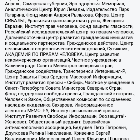
Апрель, Самарская губерния, Эра здоровья, Мемориал,
Аналитический Центр Юрия Левады, Издательство Парк
Гагарина, Фонд имени Андрея Рылькова, Сфера, Центр
СИБАЛЬТ, Уральская правозащитная группа, Женщины
Евразии, Институт прав человека, Фонд защиты гласности,
Российский исследовательский центр по правам человека,
Дальневосточный центр развития гражданских инициатив
и социального партнерства, Гражданское действие, Центр
независимых социологических исследований, Сутяжник,
АКАДЕМИЯ ПО ПРАВАМ ЧЕЛОВЕКА, Центр развития
некоммерческих организаций, Частное учреждение в
Калининграде Совета Министров северных стран,
Гражданское содействие, Трансперенси Интернешнл-Р,
Центр Защиты Прав Средств Массовой Информации,
Институт развития прессы - Сибирь, Частное учреждение в
Санкт-Петербурге Совета Министров Северных Стран,
Фонд поддержки свободы прессы, Гражданский контроль,
Человек и Закон, Общественная комиссия по сохранению
наследия академика Сахарова, Информационное
агентство МЕМО. РУ, Институт региональной прессы,
Институт Развития Свободы Информации, Экозащита!-
Женсовет, Общественный вердикт, Евразийская
антимонопольная ассоциация, Бедушев Петр Петрович,
Дзугкоева Регина Николаевна, Кривенко Сергей
Владимирович, Милославский Павел Юрьевич, Шнырова