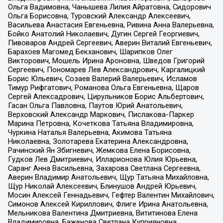
Ольга Вадимовна, Чанышева Лилия Айратовна, Сидорович
Ольга Борисовна, Туровский Александр Алексеевич,
Васильева Анастасия Евгеньевна, Ривина Анна Валерьевна,
Бойко Анатолий Николаевич, Дугин Сергей Георгиевич,
Пивоваров Андрей Сергеевич, Аверин Виталий Евгеньевич,
Барахоев Магомед Бекханович, Шарипков Олег
Викторович, Мошель Ирина Ароновна, Шведов Григорий
Сергеевич, Пономарев Лев Александрович, Каргалицкий
Борис Юльевич, Созаев Валерий Валерьевич, Исламов
Тимур Рифгатович, Романова Ольга Евгеньевна, Щаров
Сергей Алексадрович, Цирульников Борис Альбертович,
Гасан Ольга Павловна, Паутов Юрий Анатольевич,
Верховский Александр Маркович, Пислакова-Паркер
Марина Петровна, Кочеткова Татьяна Владимировна,
Чуркина Наталья Валерьевна, Акимова Татьяна
Николаевна, Золотарева Екатерина Александровна,
Рачинский Ян Збигневич, Жемкова Елена Борисовна,
Гудков Лев Дмитриевич, Илларионова Юлия Юрьевна,
Саранг Анна Васильевна, Захарова Светлана Сергеевна,
Аверин Владимир Анатольевич, Щур Татьяна Михайловна,
Щур Николай Алексеевич, Блинушов Андрей Юрьевич,
Мосин Алексей Геннадьевич, Гефтер Валентин Михайлович,
Симонов Алексей Кириллович, Флиге Ирина Анатольевна,
Мельникова Валентина Дмитриевна, Вититинова Елена
Владимировна, Баженова Светлана Куприяновна,