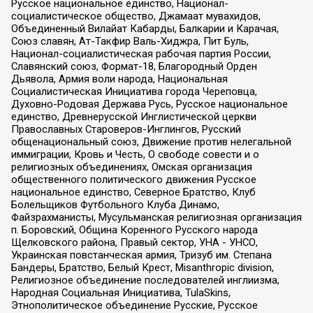
Русское национальное единство, Национал-
социалистическое общество, Джамаат мувахидов,
Объединенный Вилайат Кабарды, Балкарии и Карачая,
Союз славян, Ат-Такфир Валь-Хиджра, Пит Буль,
Национал-социалистическая рабочая партия России,
Славянский союз, Формат-18, Благородный Орден
Дьявола, Армия воли народа, Национальная
Социалистическая Инициатива города Череповца,
Духовно-Родовая Держава Русь, Русское национальное
единство, Древнерусской Инглистической церкви
Православных Староверов-Инглингов, Русский
общенациональный союз, Движение против нелегальной
иммиграции, Кровь и Честь, О свободе совести и о
религиозных объединениях, Омская организация
общественного политического движения Русское
национальное единство, Северное Братство, Клуб
Болельщиков Футбольного Клуба Динамо,
Файзрахманисты, Мусульманская религиозная организация
п. Боровский, Община Коренного Русского народа
Щелковского района, Правый сектор, УНА - УНСО,
Украинская повстанческая армия, Тризуб им. Степана
Бандеры, Братство, Белый Крест, Misanthropic division,
Религиозное объединение последователей инглиизма,
Народная Социальная Инициатива, TulaSkins,
Этнополитическое объединение Русские, Русское