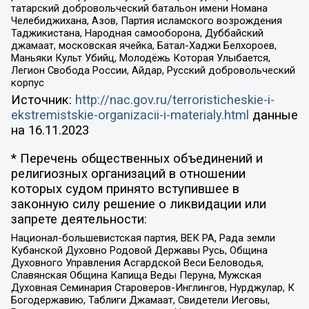
татарский добровольческий батальон имени Номана
Челебиджихана, Азов, Партия исламского возрождения
Таджикистана, Народная самооборона, Дуббайский
джамаат, московская ячейка, Батал-Хаджи Белхороев,
Маньяки Культ Убийц, Молодёжь Которая Улыбается,
Легион Свобода России, Айдар, Русский добровольческий
корпус
Источник:
http://nac.gov.ru/terroristicheskie-i-
ekstremistskie-organizacii-i-materialy.html
данные
на
16.11.2023
* Перечень общественных объединений и
религиозных организаций в отношении
которых судом принято вступившее в
законную силу решение о ликвидации или
запрете деятельности:
Национал-большевистская партия, ВЕК РА, Рада земли
Кубанской Духовно Родовой Державы Русь, Община
Духовного Управления Асгардской Веси Беловодья,
Славянская Община Капища Веды Перуна, Мужская
Духовная Семинария Староверов-Инглингов, Нурджулар, К
Богодержавию, Таблиги Джамаат, Свидетели Иеговы,