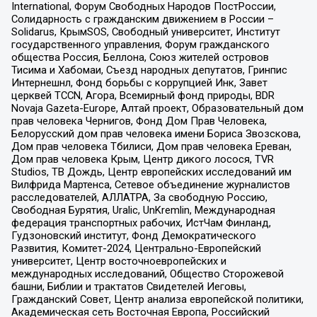
International, Форум Свободных Народов ПостРоссии,
Солидарность с гражданским движением в России –
Solidarus, КрымSOS, Свободный университет, Институт
государственного управления, Форум гражданского
общества Россия, Беллона, Союз жителей островов
Тисима и Хабомаи, Съезд народных депутатов, Гринпис
Интернешнл, Фонд борьбы с коррупцией Инк, Завет
церквей TCCN, Агора, Всемирный фонд природы, BDR
Novaja Gazeta-Europe, Алтай проект, Образовательный дом
прав человека Чернигов, Фонд Дом Прав Человека,
Белорусский дом прав человека имени Бориса Звозскова,
Дом прав человека Тбилиси, Дом прав человека Ереван,
Дом прав человека Крым, Центр дикого лосося, TVR
Studios, ТВ Дождь, Центр европейских исследований им
Вилфрида Мартенса, Сетевое объединение журналистов
расследователей, АЛЛАТРА, За свободную Россию,
Свободная Бурятия, Uralic, UnKremlin, Международная
федерация транспортных рабочих, ИстЧам Финланд,
Гудзоновский институт, Фонд Демократического
Развития, Комитет-2024, Центрально-Европейский
университет, Центр восточноевропейских и
международных исследований, Общество Сторожевой
башни, Библии и трактатов Свидетелей Иеговы,
Гражданский Совет, Центр анализа европейской политики,
Академическая сеть Восточная Европа, Российский