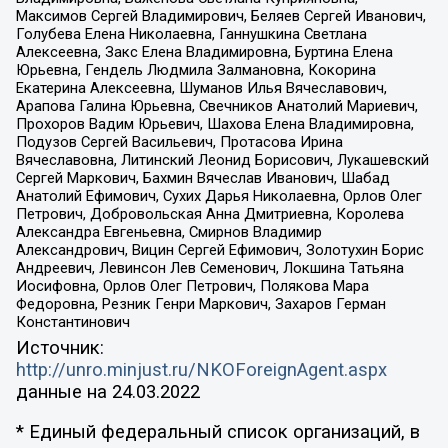
Максимов Сергей Владимирович, Беляев Сергей Иванович,
Голубева Елена Николаевна, Ганнушкина Светлана
Алексеевна, Закс Елена Владимировна, Буртина Елена
Юрьевна, Гендель Людмила Залмановна, Кокорина
Екатерина Алексеевна, Шуманов Илья Вячеславович,
Арапова Галина Юрьевна, Свечников Анатолий Мариевич,
Прохоров Вадим Юрьевич, Шахова Елена Владимировна,
Подузов Сергей Васильевич, Протасова Ирина
Вячеславовна, Литинский Леонид Борисович, Лукашевский
Сергей Маркович, Бахмин Вячеслав Иванович, Шабад
Анатолий Ефимович, Сухих Дарья Николаевна, Орлов Олег
Петрович, Добровольская Анна Дмитриевна, Королева
Александра Евгеньевна, Смирнов Владимир
Александрович, Вицин Сергей Ефимович, Золотухин Борис
Андреевич, Левинсон Лев Семенович, Локшина Татьяна
Иосифовна, Орлов Олег Петрович, Полякова Мара
Федоровна, Резник Генри Маркович, Захаров Герман
Константинович
Источник:
http://unro.minjust.ru/NKOForeignAgent.aspx
данные на
24.03.2022
* Единый федеральный список организаций, в