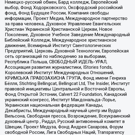
Немецко-русский обмен, Бард колледж, Европейский
выбор, Фонд Ходорковского, Оксфордский российский
фонд, Фонд Будущее России, Компания свободы
информации, Проект Медиа, Международное партнерство
за права человека, Духовное Управление Евангельских
Христиан Украинской Христианской Церкви, Новое
Поколение, Духовное Учебное Заведение Международный
Библейский Колледж, Международное христианское
движение, Всемирный Институт Саентологических
Предприятий, Церковь Духовной Технологии, Европейская
сеть организаций по наблюдению за выборами,
Республика Польша, СВОБОДНЫЙ ИДЕЛЬ-УРАЛ,
Ассоциация развития журналистики, IStories fonds,
Королевский Институт Международных Отношений,
КРИМСЬКА ПРАВОЗАХИСНА ГРУПА, Фонд имени Генриха
Бёлля, Stichting Bellingcat, Bellingcat Ltd, The Insider, Институт
правовой инициативы Центральной и Восточной Европы,
Фонд Открытой Эстонии, Calvert 22 Foundation, Канадский
украинский конгресс, Институт Макдональда-Лорье,
Украинская национальная федерация Канады,
Декабристы, Международный научный центр им Вудро
Вильсона, Свободная пресса, Возрождение, Всеукраинский
духовный центр , Риддл, Русский антивоенный комитет в
Швеции, Проект Медуза, Фонд Андрея Сахарова, Форум
свободной России, Лига Свободных Наций, Transparеncy