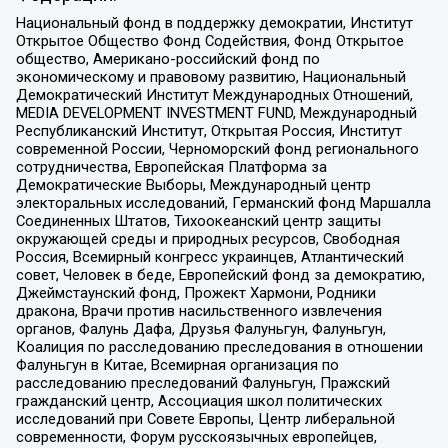
Национальный фонд в поддержку демократии, Институт
Открытое Общество Фонд Содействия, Фонд Открытое
общество, Американо-российский фонд по
экономическому и правовому развитию, Национальный
Демократический Институт Международных Отношений,
MEDIA DEVELOPMENT INVESTMENT FUND, Международный
Республиканский Институт, Открытая Россия, Институт
современной России, Черноморский фонд регионального
сотрудничества, Европейская Платформа за
Демократические Выборы, Международный центр
электоральных исследований, Германский фонд Маршалла
Соединенных Штатов, Тихоокеанский центр защиты
окружающей среды и природных ресурсов, Свободная
Россия, Всемирный конгресс украинцев, Атлантический
совет, Человек в беде, Европейский фонд за демократию,
Джеймстаунский фонд, Прожект Хармони, Родники
дракона, Врачи против насильственного извлечения
органов, Фалунь Дафа, Друзья Фалуньгун, Фалуньгун,
Коалиция по расследованию преследования в отношении
Фалуньгун в Китае, Всемирная организация по
расследованию преследований Фалуньгун, Пражский
гражданский центр, Ассоциация школ политических
исследований при Совете Европы, Центр либеральной
современности, Форум русскоязычных европейцев,