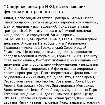
* Сведения реестра НКО, выполняющих
функции иностранного агента:
Лилит, Правозащитная группа Гражданин.Армия.Право,
Нижегородский центр немецкой и европейской культуры,
Центр гендерных исследований, Фонд защиты прав
граждан Штаб, Институт права и публичной политики,
Фонд борьбы с коррупцией, Альянс врачей,
НАСИЛИЮ.НЕТ, Мы против СПИДа, СВЕЧА, Гуманитарное
действие, Открытый Петербург, Лига Избирателей,
Правовая инициатива, Гражданский Союз, Хасдей
Ерушалаим, Центр поддержки и содействия развитию
средств массовой информации, Горячая Линия, В защиту
прав заключенных, Институт глобализации и социальных
движений, Центр социально-информационных инициатив
Действие, Благотворительный фонд охраны здоровья и
защиты прав граждан, Благотворительный фонд помощи
осужденным и их семьям, Фонд Тольятти, Новое время,
Серебряная тайга, Так-Так-Так, Сова, центр Анна, Проект
Апрель, Самарская губерния, Эра здоровья, Мемориал,
Аналитический Центр Юрия Левады, Издательство Парк
Гагарина, Фонд имени Андрея Рылькова, Сфера, Центр
СИБАЛЬТ, Уральская правозащитная группа, Женщины
Евразии, Институт прав человека, Фонд защиты гласности,