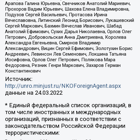
Арапова Галина Юрьевна, Свечников Анатолий Мариевич,
Прохоров Вадим Юрьевич, Шахова Елена Владимировна,
Подузов Сергей Васильевич, Протасова Ирина
Вячеславовна, Литинский Леонид Борисович, Лукашевский
Сергей Маркович, Бахмин Вячеслав Иванович, Шабад
Анатолий Ефимович, Сухих Дарья Николаевна, Орлов Олег
Петрович, Добровольская Анна Дмитриевна, Королева
Александра Евгеньевна, Смирнов Владимир
Александрович, Вицин Сергей Ефимович, Золотухин Борис
Андреевич, Левинсон Лев Семенович, Локшина Татьяна
Иосифовна, Орлов Олег Петрович, Полякова Мара
Федоровна, Резник Генри Маркович, Захаров Герман
Константинович
Источник:
http://unro.minjust.ru/NKOForeignAgent.aspx
данные на
24.03.2022
* Единый федеральный список организаций, в
том числе иностранных и международных
организаций, признанных в соответствии с
законодательством Российской Федерации
террористическими: