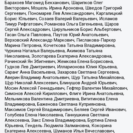
Барахоев Магомед Бекханович, Шарипков Олег
Викторович, Мошель Ирина Ароновна, Шведов Григорий
Сергеевич, Пономарев Лев Александрович, Каргалицкий
Борис Юльевич, Созаев Валерий Валерьевич, Исламов
Тимур Рифгатович, Романова Ольга Евгеньевна, Щаров
Сергей Алексадрович, Цирульников Борис Альбертович,
Гасан Ольга Павловна, Паутов Юрий Анатольевич,
Верховский Александр Маркович, Пислакова-Паркер
Марина Петровна, Кочеткова Татьяна Владимировна,
Чуркина Наталья Валерьевна, Акимова Татьяна
Николаевна, Золотарева Екатерина Александровна,
Рачинский Ян Збигневич, Жемкова Елена Борисовна,
Гудков Лев Дмитриевич, Илларионова Юлия Юрьевна,
Саранг Анна Васильевна, Захарова Светлана Сергеевна,
Аверин Владимир Анатольевич, Щур Татьяна Михайловна,
Щур Николай Алексеевич, Блинушов Андрей Юрьевич,
Мосин Алексей Геннадьевич, Гефтер Валентин Михайлович,
Симонов Алексей Кириллович, Флиге Ирина Анатольевна,
Мельникова Валентина Дмитриевна, Вититинова Елена
Владимировна, Баженова Светлана Куприяновна,
Максимов Сергей Владимирович, Беляев Сергей Иванович,
Голубева Елена Николаевна, Ганнушкина Светлана
Алексеевна, Закс Елена Владимировна, Буртина Елена
Юрьевна, Гендель Людмила Залмановна, Кокорина
Екатерина Алексеевна, Шуманов Илья Вячеславович,