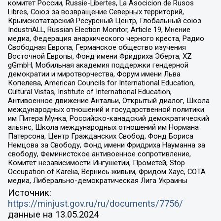
комитет России, Russie-Libertes, La Asocicion de Rusos
Libres, Союз за возвращение Северных территорий,
Крымскотатарский Ресурсный Центр, Глобальный союз
IndustriALL, Russian Election Monitor, Article 19, Мнение
медиа, Федерация анархического черного креста, Радио
Свободная Европа, Германское общество изучения
Восточной Европы, Фонд имени Фридриха Эберта, XZ
gGmbH, Мобильная академия поддержки гендерной
демократии и миротворчества, Форум имени Льва
Копелева, American Councils for International Education,
Cultural Vistas, Institute of International Education,
Антивоенное движение Антальи, Открытый диалог, Школа
международных отношений и государственной политики
им Питера Мунка, Российско-канадский демократический
альянс, Школа международных отношений им Нормана
Патерсона, Центр Гражданских Свобод, Фонд Бориса
Немцова за Свободу, Фонд имени Фридриха Науманна за
свободу, Феминистское антивоенное сопротивление,
Комитет независимости Ингушетии, Прометей, Stop
Occupation of Karelia, Вернись живым, Фридом Хаус, СОТА
медиа, Либерально-демократическая Лига Украины
Источник:
https://minjust.gov.ru/ru/documents/7756/
данные на
13.05.2024