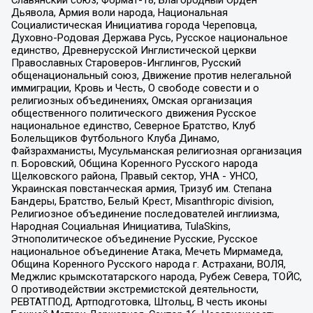
Славянский союз, Формат-18, Благородный Орден
Дьявола, Армия воли народа, Национальная
Социалистическая Инициатива города Череповца,
Духовно-Родовая Держава Русь, Русское национальное
единство, Древнерусской Инглистической церкви
Православных Староверов-Инглингов, Русский
общенациональный союз, Движение против нелегальной
иммиграции, Кровь и Честь, О свободе совести и о
религиозных объединениях, Омская организация
общественного политического движения Русское
национальное единство, Северное Братство, Клуб
Болельщиков Футбольного Клуба Динамо,
Файзрахманисты, Мусульманская религиозная организация
п. Боровский, Община Коренного Русского народа
Щелковского района, Правый сектор, УНА - УНСО,
Украинская повстанческая армия, Тризуб им. Степана
Бандеры, Братство, Белый Крест, Misanthropic division,
Религиозное объединение последователей инглиизма,
Народная Социальная Инициатива, TulaSkins,
Этнополитическое объединение Русские, Русское
национальное объединение Атака, Мечеть Мирмамеда,
Община Коренного Русского народа г. Астрахани, ВОЛЯ,
Меджлис крымскотатарского народа, Рубеж Севера, ТОЙС,
О противодействии экстремистской деятельности,
РЕВТАТПОД, Артподготовка, Штольц, В честь иконы