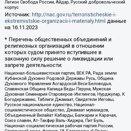
Легион Свобода России, Айдар, Русский добровольческий
корпус
Источник:
http://nac.gov.ru/terroristicheskie-i-
ekstremistskie-organizacii-i-materialy.html
данные
на
16.11.2023
* Перечень общественных объединений и
религиозных организаций в отношении
которых судом принято вступившее в
законную силу решение о ликвидации или
запрете деятельности:
Национал-большевистская партия, ВЕК РА, Рада земли
Кубанской Духовно Родовой Державы Русь, Община
Духовного Управления Асгардской Веси Беловодья,
Славянская Община Капища Веды Перуна, Мужская
Духовная Семинария Староверов-Инглингов, Нурджулар, К
Богодержавию, Таблиги Джамаат, Свидетели Иеговы,
Русское национальное единство, Национал-
социалистическое общество, Джамаат мувахидов,
Объединенный Вилайат Кабарды, Балкарии и Карачая,
Союз славян, Ат-Такфир Валь-Хиджра, Пит Буль,
Национал-социалистическая рабочая партия России,