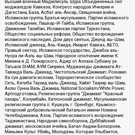
Высший военный Маджлисуль Шура Объединенных сил
моджахедов Кавказа, Конгресс народов Ичкерии и
Дагестана, База, Асбат аль-Ансар, Священная война,
Исламская группа, Братья-мусульмане, Партия исламского
освобождения, Лашкар-И-Тайба, Исламская группа,
Движение Талибан, Исламская партия Туркестана,
Общество социальных реформ, Общество возрождения
исламского наследия, Дом двух святых, Джунд аш-Шам,
Исламский джихад, Аль-Каида, Имарат Кавказ, АБТО,
Правый сектор, Исламское государство, Джабха аль-
Нусра ли-Ахль аш-Шам, Народное ополчение имени К.
Минина и Д. Пожарского, Аджр от Аллаха Субхану уа
Тагьаля SHAM, АУМ Синрике, Муджахеды джамаата Ат-
Тавхида Валь-Джихад, Чистопольский Джамаат, Рохнамо
ба суи давлати исломи, Террористическое сообщество
Сеть, Катиба Таухид валь-Джихад, Хайят Тахрир аш-Шам,
Ахлю Сунна Валь Джамаа, National Socialism/White Power,
Артподготовка, Религиозная группа “Джамаат “Красный
пахарь”, Колумбайн, Хатлонский джамаат, Мусульманская
религиозная группа п. Кушкуль г. Оренбург, Крымско-
татарский добровольческий батальон имени Номана
Челебиджихана, Азов, Партия исламского возрождения
Таджикистана, Народная самооборона, Дуббайский
джамаат, московская ячейка, Батал-Хаджи Белхороев,
Маньяки Культ Убийц, Молодёжь Которая Улыбается,