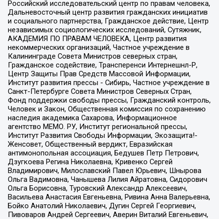
Российский исследовательский центр по правам человека,
Дальневосточный центр развития гражданских инициатив
и социального партнерства, Гражданское действие, Центр
независимых социологических исследований, Сутяжник,
АКАДЕМИЯ ПО ПРАВАМ ЧЕЛОВЕКА, Центр развития
некоммерческих организаций, Частное учреждение в
Калининграде Совета Министров северных стран,
Гражданское содействие, Трансперенси Интернешнл-Р,
Центр Защиты Прав Средств Массовой Информации,
Институт развития прессы - Сибирь, Частное учреждение в
Санкт-Петербурге Совета Министров Северных Стран,
Фонд поддержки свободы прессы, Гражданский контроль,
Человек и Закон, Общественная комиссия по сохранению
наследия академика Сахарова, Информационное
агентство МЕМО. РУ, Институт региональной прессы,
Институт Развития Свободы Информации, Экозащита!-
Женсовет, Общественный вердикт, Евразийская
антимонопольная ассоциация, Бедушев Петр Петрович,
Дзугкоева Регина Николаевна, Кривенко Сергей
Владимирович, Милославский Павел Юрьевич, Шнырова
Ольга Вадимовна, Чанышева Лилия Айратовна, Сидорович
Ольга Борисовна, Туровский Александр Алексеевич,
Васильева Анастасия Евгеньевна, Ривина Анна Валерьевна,
Бойко Анатолий Николаевич, Дугин Сергей Георгиевич,
Пивоваров Андрей Сергеевич, Аверин Виталий Евгеньевич,