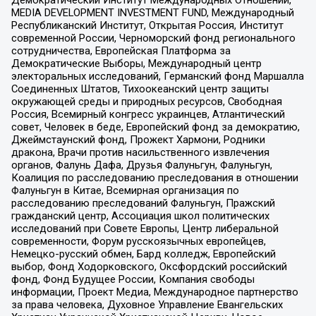
MEDIA DEVELOPMENT INVESTMENT FUND, Международный
Республиканский Институт, Открытая Россия, Институт
современной России, Черноморский фонд регионального
сотрудничества, Европейская Платформа за
Демократические Выборы, Международный центр
электоральных исследований, Германский фонд Маршалла
Соединенных Штатов, Тихоокеанский центр защиты
окружающей среды и природных ресурсов, Свободная
Россия, Всемирный конгресс украинцев, Атлантический
совет, Человек в беде, Европейский фонд за демократию,
Джеймстаунский фонд, Прожект Хармони, Родники
дракона, Врачи против насильственного извлечения
органов, Фалунь Дафа, Друзья Фалуньгун, Фалуньгун,
Коалиция по расследованию преследования в отношении
Фалуньгун в Китае, Всемирная организация по
расследованию преследований Фалуньгун, Пражский
гражданский центр, Ассоциация школ политических
исследований при Совете Европы, Центр либеральной
современности, Форум русскоязычных европейцев,
Немецко-русский обмен, Бард колледж, Европейский
выбор, Фонд Ходорковского, Оксфордский российский
фонд, Фонд Будущее России, Компания свободы
информации, Проект Медиа, Международное партнерство
за права человека, Духовное Управление Евангельских