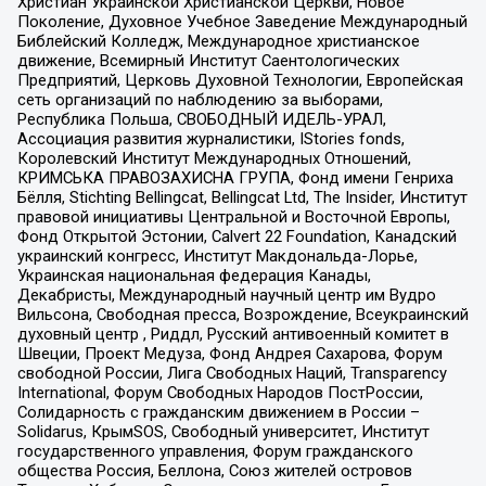
Христиан Украинской Христианской Церкви, Новое
Поколение, Духовное Учебное Заведение Международный
Библейский Колледж, Международное христианское
движение, Всемирный Институт Саентологических
Предприятий, Церковь Духовной Технологии, Европейская
сеть организаций по наблюдению за выборами,
Республика Польша, СВОБОДНЫЙ ИДЕЛЬ-УРАЛ,
Ассоциация развития журналистики, IStories fonds,
Королевский Институт Международных Отношений,
КРИМСЬКА ПРАВОЗАХИСНА ГРУПА, Фонд имени Генриха
Бёлля, Stichting Bellingcat, Bellingcat Ltd, The Insider, Институт
правовой инициативы Центральной и Восточной Европы,
Фонд Открытой Эстонии, Calvert 22 Foundation, Канадский
украинский конгресс, Институт Макдональда-Лорье,
Украинская национальная федерация Канады,
Декабристы, Международный научный центр им Вудро
Вильсона, Свободная пресса, Возрождение, Всеукраинский
духовный центр , Риддл, Русский антивоенный комитет в
Швеции, Проект Медуза, Фонд Андрея Сахарова, Форум
свободной России, Лига Свободных Наций, Transparеncy
International, Форум Свободных Народов ПостРоссии,
Солидарность с гражданским движением в России –
Solidarus, КрымSOS, Свободный университет, Институт
государственного управления, Форум гражданского
общества Россия, Беллона, Союз жителей островов