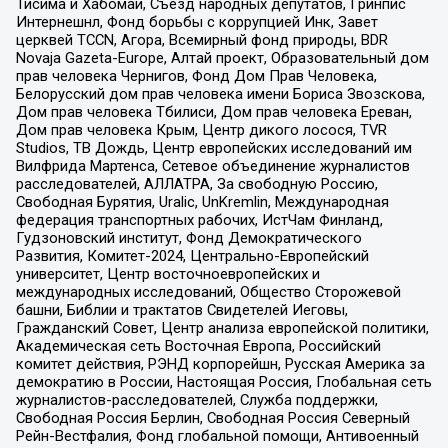
Тисима и Хабомаи, Съезд народных депутатов, Гринпис
Интернешнл, Фонд борьбы с коррупцией Инк, Завет
церквей TCCN, Агора, Всемирный фонд природы, BDR
Novaja Gazeta-Europe, Алтай проект, Образовательный дом
прав человека Чернигов, Фонд Дом Прав Человека,
Белорусский дом прав человека имени Бориса Звозскова,
Дом прав человека Тбилиси, Дом прав человека Ереван,
Дом прав человека Крым, Центр дикого лосося, TVR
Studios, ТВ Дождь, Центр европейских исследований им
Вилфрида Мартенса, Сетевое объединение журналистов
расследователей, АЛЛАТРА, За свободную Россию,
Свободная Бурятия, Uralic, UnKremlin, Международная
федерация транспортных рабочих, ИстЧам Финланд,
Гудзоновский институт, Фонд Демократического
Развития, Комитет-2024, Центрально-Европейский
университет, Центр восточноевропейских и
международных исследований, Общество Сторожевой
башни, Библии и трактатов Свидетелей Иеговы,
Гражданский Совет, Центр анализа европейской политики,
Академическая сеть Восточная Европа, Российский
комитет действия, РЭНД корпорейшн, Русская Америка за
демократию в России, Настоящая Россия, Глобальная сеть
журналистов-расследователей, Служба поддержки,
Свободная Россия Берлин, Свободная Россия Северный
Рейн-Вестфалия, Фонд глобальной помощи, Антивоенный