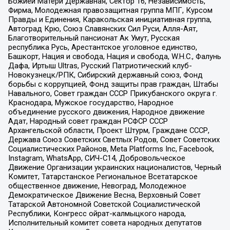
Божией Матери Державная, Сектор 16, Независимость,
Фирма, Молодежная правозащитная группа МПГ, Курсом
Правды и Единения, Каракольская инициативная группа,
Автоград Крю, Союз Славянских Сил Руси, Алля-Аят,
Благотворительный пансионат Ак Умут, Русская
республика Русь, Арестантское уголовное единство,
Башкорт, Нация и свобода, Нация и свобода, W.H.С., Фалунь
Дафа, Иртыш Ultras, Русский Патриотический клуб-
Новокузнецк/РПК, Сибирский державный союз, Фонд
борьбы с коррупцией, Фонд защиты прав граждан, Штабы
Навального, Совет граждан СССР Прикубанского округа г.
Краснодара, Мужское государство, Народное
объединение русского движения, Народное движение
Адат, Народный совет граждан РСФСР СССР
Архангельской области, Проект Штурм, Граждане СССР,
Держава Союз Советских Светлых Родов, Совет Советских
Социалистических Районов, Meta Platforms Inc, Facebook,
Instagram, WhatsApp, СИЧ-С14, Добровольческое
Движение Организации украинских националистов, Черный
Комитет, Татарстанское Региональное Всетатарское
общественное движение, Невоград, Молодежное
Демократическое Движение Весна, Верховный Совет
Татарской Автономной Советской Социалистической
Республики, Конгресс ойрат-калмыцкого народа,
Исполнительный комитет совета народных депутатов