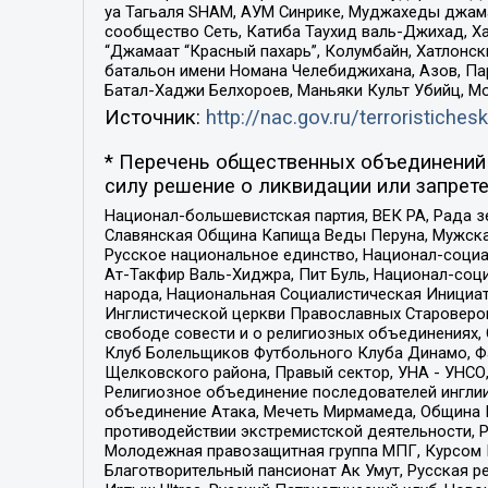
уа Тагьаля SHAM, АУМ Синрике, Муджахеды джама
сообщество Сеть, Катиба Таухид валь-Джихад, Хай
“Джамаат “Красный пахарь”, Колумбайн, Хатлонск
батальон имени Номана Челебиджихана, Азов, Па
Батал-Хаджи Белхороев, Маньяки Культ Убийц, М
Источник:
http://nac.gov.ru/terroristichesk
* Перечень общественных объединений 
силу решение о ликвидации или запрете
Национал-большевистская партия, ВЕК РА, Рада 
Славянская Община Капища Веды Перуна, Мужская
Русское национальное единство, Национал-социа
Ат-Такфир Валь-Хиджра, Пит Буль, Национал-соц
народа, Национальная Социалистическая Инициат
Инглистической церкви Православных Староверов
свободе совести и о религиозных объединениях,
Клуб Болельщиков Футбольного Клуба Динамо, Фа
Щелковского района, Правый сектор, УНА - УНСО, У
Религиозное объединение последователей инглии
объединение Атака, Мечеть Мирмамеда, Община К
противодействии экстремистской деятельности, 
Молодежная правозащитная группа МПГ, Курсом П
Благотворительный пансионат Ак Умут, Русская ре