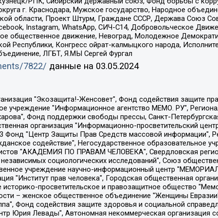
окузнецк/РПК, Сибирский державный союз, Фонд борьбы с кор
округа г. Краснодара, Мужское государство, Народное объедин
ой области, Проект Штурм, Граждане СССР, Держава Союз Сов
Facebook, Instagram, WhatsApp, СИЧ-С14, Добровольческое Движ
ское общественное движение, Невоград, Молодежное Демократ
ой Республики, Конгресс ойрат-калмыцкого народа, Исполнит
бъединение, ЛГБТ, Я.МЫ Сергей Фургал
uments/7822/
данные на
03.05.2024
Общество с ограниченной ответственностью "Радио Свободная Европа/Радио Свобода", Чешское информационное агентство "MEDIUM-ORIENT", Красноярская региональная общественная организация "Мы против СПИДа", Камалягин Денис Николаевич, Маркелов Сергей Евгеньевич, Пономарев Лев Александрович, Савицкая Людмила Алексеевна, Автономная некоммерческая организация "Центр по работе с проблемой насилия "НАСИЛИЮ.НЕТ", Межрегиональный профессиональный союз работников здравоохранения "Альянс врачей", Юридическое лицо, зарегистрированное в Латвийской Республике, SIA "Medusa Project" (регистрационный номер 40103797863, дата регистрации 10.06.2014), Некоммерческая организация "Фонд по борьбе с коррупцией", Автономная некоммерческая организация "Институт права и публичной политики", Баданин Роман Сергеевич, Гликин Максим Александрович, Железнова Мария Михайловна, Лукьянова Юлия Сергеевна, Маетная Елизавета Витальевна, Маняхин Петр Борисович, Чуракова Ольга Владимировна, Ярош Юлия Петровна, Юридическое лицо "The Insider SIA", зарегистрированное в Риге, Латвийская Республика (дата регистрации 26.06.2015), являющееся администратором доменного имени интернет-издания "The Insider SIA", https://theins.ru, Постернак Алексей Евгеньевич, Рубин Михаил Аркадьевич, Анин Роман Александрович, Юридическое лицо Istories fonds, зарегистрированное в Латвийской Республике (регистрационный номер 50008295751, дата регистрации 24.02.2020), Великовский Дмитрий Александрович, Долинина Ирина Николаевна, Мароховская Алеся Алексеевна, Шлейнов Роман Юрьевич, Шмагун Олеся Валентиновна, Общество с ограниченной ответственностью "Альтаир 2021", Общество с ограниченной ответственностью "Вега 2021", Общество с ограниченной ответственностью "Главный редактор 2021", Общество с ограниченной ответственностью "Ромашки монолит", Важенков Артем Валерьевич, Ивановская областная общественная организация "Центр гендерных исследований", Гурман Юрий Альбертович, Медиапроект "ОВД-Инфо", Егоров Владимир Владимирович, Жилинский Владимир Александрович, Общество с ограниченной ответственностью "ЗП", Иванова София Юрьевна, Карезина Инна Павловна, Кильтау Екатерина Викторовна, Петров Алексей Викторович, Пискунов Сергей Евгеньевич, Смирнов Сергей Сергеевич, Тихонов Михаил Сергеевич, Общество с ограниченной ответственностью "ЖУРНАЛИСТ-ИНОСТРАННЫЙ АГЕНТ", Арапова Галина Юрьевна, Вольтская Татьяна Анатольевна, Американская компания "Mason G.E.S. Anonymous Foundation" (США), являющаяся владельцем интернет-издания https://mnews.world/, Компания "Stichting Bellingcat", зарегистрированная в Нидерландах (дата регистрации 11.07.2018), Захаров Андрей Вячеславович, Клепиковская Екатерина Дмитриевна, Общество с ограниченной ответственностью "МЕМО", Перл Роман Александрович, Симонов Евгений Алексеевич, Соловьева Елена Анатольевна, Сотников Даниил Владимирович, Сурначева Елизавета Дмитриевна, Автономная некоммерческая организация по защите прав человека и информированию населения "Якутия – Наше Мнение", Общество с ограниченной ответственностью "Москоу диджитал медиа", с 26.01.2023 Общество с ограниченной ответственностью "Чайка Белые сады", Ветошкина Валерия Валерьевна, Заговора Максим Александрович, Межрегиональное общественное движение "Российская ЛГБТ - сеть", Оленичев Максим Владимирович, Павлов Иван Юрьевич, Скворцова Елена Сергеевна, Общество с ограниченной ответственностью "Как бы инагент", Кочетков Игорь Викторович, Общество с ограниченной ответственностью "Честные выборы", Еланчик Олег Александрович, Общество с ограниченной ответственностью "Нобелевский призыв", Гималова Регина Эмилевна, Григорьев Андрей Валерьевич, Григорьева Алина Александровна, Ассоциация по содействию защите прав призывников, альтернативнослужащих и военнослужащих "Правозащитная группа "Гражданин.Армия.Право", Хисамова Регина Фаритовна, Автономная некоммерческая организация по реализа