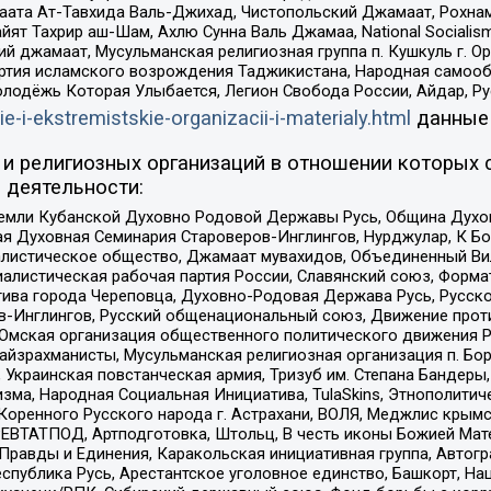
ата Ат-Тавхида Валь-Джихад, Чистопольский Джамаат, Рохнам
ят Тахрир аш-Шам, Ахлю Сунна Валь Джамаа, National Socialism
ий джамаат, Мусульманская религиозная группа п. Кушкуль г. 
ртия исламского возрождения Таджикистана, Народная самооб
олодёжь Которая Улыбается, Легион Свобода России, Айдар, Р
ie-i-ekstremistskie-organizacii-i-materialy.html
данные
и религиозных организаций в отношении которых 
 деятельности:
земли Кубанской Духовно Родовой Державы Русь, Община Духо
 Духовная Семинария Староверов-Инглингов, Нурджулар, К Бо
листическое общество, Джамаат мувахидов, Объединенный Вил
иалистическая рабочая партия России, Славянский союз, Форма
ива города Череповца, Духовно-Родовая Держава Русь, Русск
-Инглингов, Русский общенациональный союз, Движение против
 Омская организация общественного политического движения Р
йзрахманисты, Мусульманская религиозная организация п. Бо
краинская повстанческая армия, Тризуб им. Степана Бандеры, Бр
зма, Народная Социальная Инициатива, TulaSkins, Этнополитич
оренного Русского народа г. Астрахани, ВОЛЯ, Меджлис крымс
РЕВТАТПОД, Артподготовка, Штольц, В честь иконы Божией Мате
равды и Единения, Каракольская инициативная группа, Автогра
спублика Русь, Арестантское уголовное единство, Башкорт, Наци