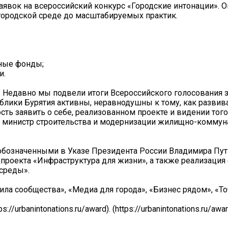
заявок на всероссийский конкурс «Городские интонации». 
городской среде до масштабируемых практик.
вные фонды;
и.
 Недавно мы подвели итоги Всероссийского голосования 
ублики Бурятия активны, неравнодушны к тому, как развива
ть заявить о себе, реализованном проекте и видении тог
ил министр строительства и модернизации жилищно-коммун
 обозначенными в Указе Президента России Владимира Пут
цпроекта «Инфраструктура для жизни», а также реализаци
среды».
ила сообщества», «Медиа для города», «Бизнес рядом», «То
urbanintonations.ru/award). (https://urbanintonations.ru/awar