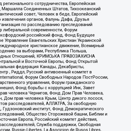
 регионального сотрудничества, Европейская
 Маршалла Соединенных Штатов, Тихоокеанский
нтический совет, Человек в беде, Европейский
 извлечения органов, Фалунь Дафа, Друзья
рганизация по расследованию преследований
тр либеральной современности, Форум
 Оксфордский российский фонд, Фонд Будущее
е Управление Евангельских Христиан Украинской
еждународное христианское движение, Всемирный
людению за выборами, Республика Польша,
народных Отношений, КРИМСЬКА ПРАВОЗАХИСНА
ы Центральной и Восточной Европы, Фонд Открытой
иональная федерация Канады, Декабристы,
тр , Риддл, Русский антивоенный комитет в
nternational, Форум Свободных Народов ПостРоссии,
дарственного управления, Форум гражданского
рнешнл, Фонд борьбы с коррупцией Инк, Завет
прав человека Чернигов, Фонд Дом Прав Человека,
н, Дом прав человека Крым, Центр дикого лосося,
стов расследователей, АЛЛАТРА, За свободную
д, Гудзоновский институт, Фонд Демократического
сследований, Общество Сторожевой башни, Библии и
сточная Европа, Российский комитет действия,
-расследователей, Служба поддержки, Свободная
 Russie-Libertes, La Asocicion de Rusos Libres,