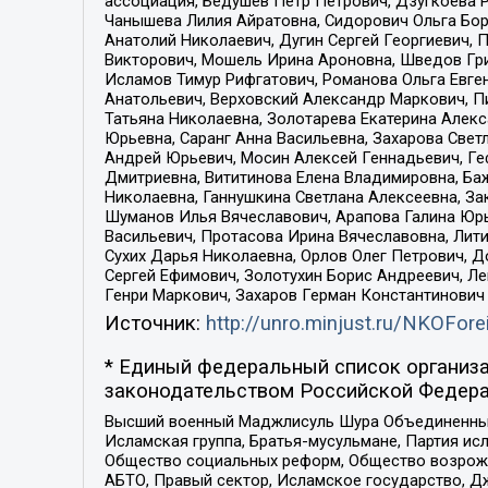
ассоциация, Бедушев Петр Петрович, Дзугкоева 
Чанышева Лилия Айратовна, Сидорович Ольга Бори
Анатолий Николаевич, Дугин Сергей Георгиевич, 
Викторович, Мошель Ирина Ароновна, Шведов Гри
Исламов Тимур Рифгатович, Романова Ольга Евге
Анатольевич, Верховский Александр Маркович, П
Татьяна Николаевна, Золотарева Екатерина Алек
Юрьевна, Саранг Анна Васильевна, Захарова Свет
Андрей Юрьевич, Мосин Алексей Геннадьевич, Ге
Дмитриевна, Вититинова Елена Владимировна, Ба
Николаевна, Ганнушкина Светлана Алексеевна, За
Шуманов Илья Вячеславович, Арапова Галина Юрь
Васильевич, Протасова Ирина Вячеславовна, Лит
Сухих Дарья Николаевна, Орлов Олег Петрович, 
Сергей Ефимович, Золотухин Борис Андреевич, Л
Генри Маркович, Захаров Герман Константинович
Источник:
http://unro.minjust.ru/NKOFore
* Единый федеральный список организа
законодательством Российской Федера
Высший военный Маджлисуль Шура Объединенных с
Исламская группа, Братья-мусульмане, Партия ис
Общество социальных реформ, Общество возрожд
АБТО, Правый сектор, Исламское государство, Д