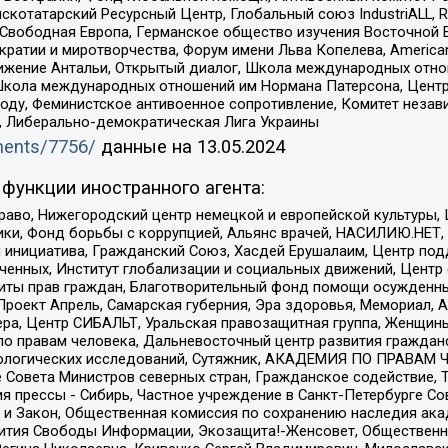
татарский Ресурсный Центр, Глобальный союз IndustriALL, Russi
 Свободная Европа, Германское общество изучения Восточной 
и и миротворчества, Форум имени Льва Копелева, American Counci
ое движение Антальи, Открытый диалог, Школа международных отн
Школа международных отношений им Нормана Патерсона, Центр
ду, Феминистское антивоенное сопротивление, Комитет независ
а, Либерально-демократическая Лига Украины
uments/7756/
данные на
13.05.2024
функции иностранного агента:
раво, Нижегородский центр немецкой и европейской культуры,
тики, Фонд борьбы с коррупцией, Альянс врачей, НАСИЛИЮ.НЕТ,
я инициатива, Гражданский Союз, Хасдей Ерушалаим, Центр по
юченных, Институт глобализации и социальных движений, Цент
ты прав граждан, Благотворительный фонд помощи осужденным
а, Проект Апрель, Самарская губерния, Эра здоровья, Мемориал
ера, Центр СИБАЛЬТ, Уральская правозащитная группа, Женщины
по правам человека, Дальневосточный центр развития гражданс
ологических исследований, Сутяжник, АКАДЕМИЯ ПО ПРАВАМ Ч
е Совета Министров северных стран, Гражданское содействие,
я прессы - Сибирь, Частное учреждение в Санкт-Петербурге С
 и Закон, Общественная комиссия по сохранению наследия ак
звития Свободы Информации, Экозащита!-Женсовет, Общественн