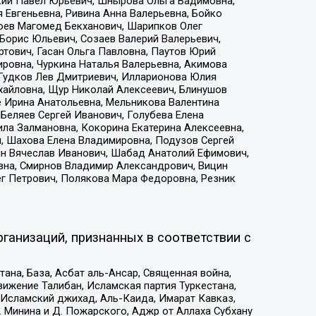
кий Павел Юрьевич, Шнырова Ольга Вадимовна,
 Евгеньевна, Ривина Анна Валерьевна, Бойко
хоев Магомед Бекханович, Шарипков Олег
Борис Юльевич, Созаев Валерий Валерьевич,
тович, Гасан Ольга Павловна, Паутов Юрий
ровна, Чуркина Наталья Валерьевна, Акимова
 Гудков Лев Дмитриевич, Илларионова Юлия
ихайловна, Щур Николай Алексеевич, Блинушов
е Ирина Анатольевна, Мельникова Валентина
Беляев Сергей Иванович, Голубева Елена
ила Залмановна, Кокорина Екатерина Алексеевна,
, Шахова Елена Владимировна, Подузов Сергей
ин Вячеслав Иванович, Шабад Анатолий Ефимович,
вна, Смирнов Владимир Александрович, Вицин
ег Петрович, Полякова Мара Федоровна, Резник
ганизаций, признанных в соответствии с
на, База, Асбат аль-Ансар, Священная война,
ижение Талибан, Исламская партия Туркестана,
Исламский джихад, Аль-Каида, Имарат Кавказ,
 Минина и Д. Пожарского, Аджр от Аллаха Субхану