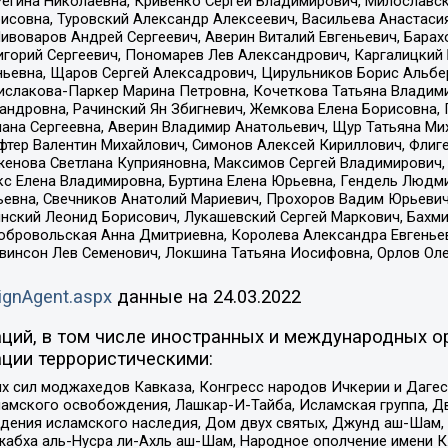
Регина Николаевна, Кривенко Сергей Владимирович, Милославс
совна, Туровский Александр Алексеевич, Васильева Анастасия
Пивоваров Андрей Сергеевич, Аверин Виталий Евгеньевич, Бара
горий Сергеевич, Пономарев Лев Александрович, Каргалицкий 
ньевна, Щаров Сергей Алексадрович, Цирульников Борис Альбер
ислакова-Паркер Марина Петровна, Кочеткова Татьяна Владими
сандровна, Рачинский Ян Збигневич, Жемкова Елена Борисовна,
лана Сергеевна, Аверин Владимир Анатольевич, Щур Татьяна М
фтер Валентин Михайлович, Симонов Алексей Кириллович, Флиг
женова Светлана Куприяновна, Максимов Сергей Владимирович, 
кс Елена Владимировна, Буртина Елена Юрьевна, Гендель Людм
евна, Свечников Анатолий Мариевич, Прохоров Вадим Юрьевич
инский Леонид Борисович, Лукашевский Сергей Маркович, Бахм
Добровольская Анна Дмитриевна, Королева Александра Евгенье
евинсон Лев Семенович, Локшина Татьяна Иосифовна, Орлов Ол
ignAgent.aspx
данные на
24.03.2022
ций, в том числе иностранных и международных ор
ции террористическими:
ил моджахедов Кавказа, Конгресс народов Ичкерии и Дагеста
ламского освобождения, Лашкар-И-Тайба, Исламская группа, Дв
ения исламского наследия, Дом двух святых, Джунд аш-Шам, 
жабха аль-Нусра ли-Ахль аш-Шам, Народное ополчение имени К.