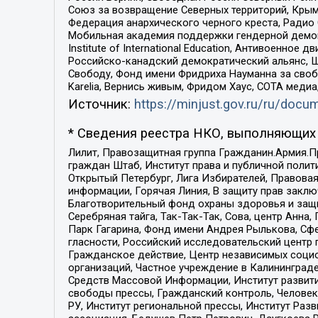
Союз за возвращение Северных территорий, Крымско
Федерация анархического черного креста, Радио
Мобильная академия поддержки гендерной демократи
Institute of International Education, Антивоенн
Российско-канадский демократический альянс, 
Свободу, Фонд имени Фридриха Науманна за свобо
Karelia, Вернись живым, Фридом Хаус, СОТА меди
Источник:
https://minjust.gov.ru/ru/doc
* Сведения реестра НКО, выполняющих 
Лилит, Правозащитная группа Гражданин.Армия.П
граждан Штаб, Институт права и публичной поли
Открытый Петербург, Лига Избирателей, Правова
информации, Горячая Линия, В защиту прав закл
Благотворительный фонд охраны здоровья и защи
Серебряная тайга, Так-Так-Так, Сова, центр Анн
Парк Гагарина, Фонд имени Андрея Рылькова, Сф
гласности, Российский исследовательский центр 
Гражданское действие, Центр независимых соци
организаций, Частное учреждение в Калининград
Средств Массовой Информации, Институт развити
свободы прессы, Гражданский контроль, Человек
РУ, Институт региональной прессы, Институт Ра