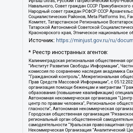
Иртыш Ultras, Русский Патриотический клуб-Нов
Навального, Совет граждан СССР Прикубанского 
Народный совет граждан РСФСР СССР Архангельск
Социалистических Районов, Meta Platforms Inc, 
Комитет, Татарстанское Региональное Всетатар
Татарской Автономной Советской Социалистическ
Красноярского края, Этническое национальное о
Источник:
https://minjust.gov.ru/ru/doc
* Реестр иностранных агентов:
Калининградская региональная общественная организация "Экозащита!-Женсовет", Фонд содействия защите прав и свобод граждан "Общественный вердикт", Фонд "Институт Развития Свободы Информации", Частное учреждение "Информационное агентство МЕМО. РУ", Региональная общественная организация "Общественная комиссия по сохранению наследия академика Сахарова", Фонд поддержки свободы прессы, Санкт-Петербургская общественная правозащитная организация "Гражданский контроль", Межрегиональная общественная организация "Информационно-просветительский центр "Мемориал", Региональный Фонд "Центр Защиты Прав Средств Массовой Информации", с 05.12.2023 Фонд "Центр Защиты Прав Средств массовой информации", Региональная общественная благотворительная организация помощи беженцам и мигрантам "Гражданское содействие", Негосударственное образовательное учреждение дополнительного профессионального образования (повышение квалификации) специалистов "АКАДЕМИЯ ПО ПРАВАМ ЧЕЛОВЕКА", Свердловская региональная общественная организация "Сутяжник", Автономная некоммерческая организация "Центр независимых социологических исследований", Союз общественных объединений "Российский исследовательский центр по правам человека", Региональное общественное учреждение научно-информационный центр "МЕМОРИАЛ", Некоммерческая организация "Фонд защиты гласности", Автономная некоммерческая организация "Институт прав человека", Городская общественная организация "Екатеринбургское общество "МЕМОРИАЛ", Городская общественная организация "Рязанское историко-просветительское и правозащитное общество "Мемориал" (Рязанский Мемориал), Челябинский региональный орган общественной самодеятельности – женское общественное объединение "Женщины Евразии", Челябинский региональный орган общественной самодеятельности "Уральская правозащитная группа", Фонд содействия защите здоровья и социальной справедливости имени Андрея Рылькова, Автономная Некоммерческая Организация "Аналитический Центр Юрия Левады", Автономная некоммерческая организация социальной поддержки населения "Проект Апрель", Региональная общественная организация помощи женщинам и детям, находящимся в кризисной ситуации "Информационно-методический центр "Анна", Фонд содействия развитию массовых коммуникаций и правовому просвещению "Так-так-Так", Фонд содействия устойчивому развитию "Серебряная тайга", Свердловский региональный общественный фонд социальных проектов "Новое время", "Idel.Реалии", Кавказ.Реалии, Крым.Реалии, Телеканал Настоящее Время, Татаро-башкирская служба Радио Свобода (Azatliq Radiosi), Радио Свободная Европа/Радио Свобода (PCE/PC), "Сибирь.Реалии", "Фактограф", Благотворительный фонд помощи осужденным и их семьям, Автономная некоммерческая организация "Институт глобализации и социальных движений", Фонд "В защиту прав заключенных", Частное учреждение "Центр поддержки и содействия развитию средств массовой информации", Пензенский региональный общественный благотворительный фонд "Гражданский союз", "Север.Реалии", Некоммерческая организация Фонд "Правовая инициатива", 