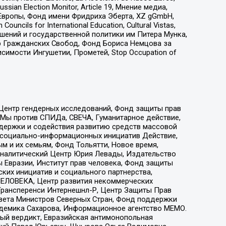
an Election Monitor, Article 19, Мнение медиа,
Европы, Фонд имени Фридриха Эберта, XZ gGmbH,
ls for International Education, Cultural Vistas,
ошений и государственной политики им Питера Мунка,
 Гражданских Свобод, Фонд Бориса Немцова за
имости Ингушетии, Прометей, Stop Occupation of
 Центр гендерных исследований, Фонд защиты прав
 Мы против СПИДа, СВЕЧА, Гуманитарное действие,
ддержки и содействия развитию средств массовой
р социально-информационных инициатив Действие,
 и их семьям, Фонд Тольятти, Новое время,
, Аналитический Центр Юрия Левады, Издательство
 Евразии, Институт прав человека, Фонд защиты
ких инициатив и социального партнерства,
ЕЛОВЕКА, Центр развития некоммерческих
 Трансперенси Интернешнл-Р, Центр Защиты Прав
овета Министров Северных Стран, Фонд поддержки
адемика Сахарова, Информационное агентство МЕМО.
ый вердикт, Евразийская антимонопольная