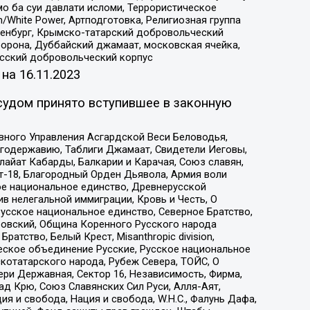
о ба суи давлати исломи, Террористическое
/White Power, Артподготовка, Религиозная группа
Оренбург, Крымско-татарский добровольческий
орона, Дуббайский джамаат, московская ячейка,
усский добровольческий корпус
 на
16.11.2023
судом принято вступившее в законную
вного Управления Асгардской Веси Беловодья,
годержавию, Таблиги Джамаат, Свидетели Иеговы,
айат Кабарды, Балкарии и Карачая, Союз славян,
т-18, Благородный Орден Дьявола, Армия воли
ое национальное единство, Древнерусской
 нелегальной иммиграции, Кровь и Честь, О
усское национальное единство, Северное Братство,
ровский, Община Коренного Русского народа
атство, Белый Крест, Misanthropic division,
еское объединение Русские, Русское национальное
котатарского народа, Рубеж Севера, ТОЙС, О
ри Державная, Сектор 16, Независимость, Фирма,
д Крю, Союз Славянских Сил Руси, Алля-Аят,
я и свобода, Нация и свобода, W.H.С., Фалунь Дафа,