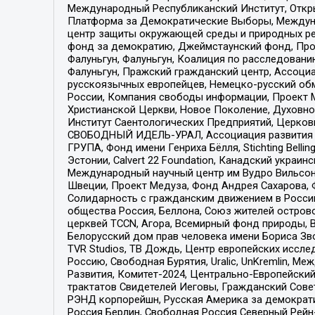
Международный Республиканский Институт, Откры
Платформа за Демократические Выборы, Междуна
центр защиты окружающей среды и природных ресу
фонд за демократию, Джеймстаунский фонд, Прож
Фалуньгун, Фалуньгун, Коалиция по расследован
Фалуньгун, Пражский гражданский центр, Ассоци
русскоязычных европейцев, Немецко-русский об
России, Компания свободы информации, Проект М
Христианской Церкви, Новое Поколение, Духовн
Институт Саентологических Предприятий, Церков
СВОБОДНЫЙ ИДЕЛЬ-УРАЛ, Ассоциация развития ж
ГРУПА, Фонд имени Генриха Бёлля, Stichting Bellin
Эстонии, Calvert 22 Foundation, Канадский укра
Международный научный центр им Вудро Вильсона
Швеции, Проект Медуза, Фонд Андрея Сахарова, Ф
Солидарность с гражданским движением в России 
общества Россия, Беллона, Союз жителей острово
церквей TCCN, Агора, Всемирный фонд природы, B
Белорусский дом прав человека имени Бориса Зво
TVR Studios, ТВ Дождь, Центр европейских иссл
Россию, Свободная Бурятия, Uralic, UnKremlin, 
Развития, Комитет-2024, Центрально-Европейски
трактатов Свидетелей Иеговы, Гражданский Совет
РЭНД корпорейшн, Русская Америка за демократи
Россия Берлин, Свободная Россия Северный Рейн-В