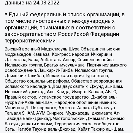
данные на
24.03.2022
* Единый федеральный список организаций, в
том числе иностранных и международных
организаций, признанных в соответствии с
законодательством Российской Федерации
террористическими:
Высший военный Маджлисуль Шура Объединенных сил
моджахедов Кавказа, Конгресс народов Ичкерии и
Дагестана, База, Асбат аль-Ансар, Священная война,
Исламская группа, Братья-мусульмане, Партия исламского
освобождения, Лашкар-И-Тайба, Исламская группа,
Движение Талибан, Исламская партия Туркестана,
Общество социальных реформ, Общество возрождения
исламского наследия, Дом двух святых, Джунд аш-Шам,
Исламский джихад, Аль-Каида, Имарат Кавказ, АБТО,
Правый сектор, Исламское государство, Джабха аль-
Нусра ли-Ахль аш-Шам, Народное ополчение имени К.
Минина и Д. Пожарского, Аджр от Аллаха Субхану уа
Тагьаля SHAM, АУМ Синрике, Муджахеды джамаата Ат-
Тавхида Валь-Джихад, Чистопольский Джамаат, Рохнамо
ба суи давлати исломи, Террористическое сообщество
Сеть, Катиба Таухид валь-Джихад, Хайят Тахрир аш-Шам,