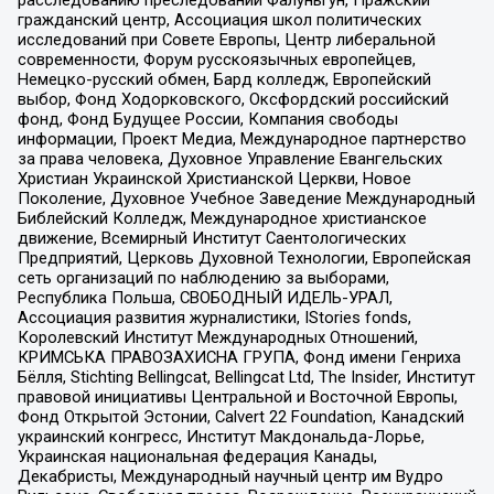
гражданский центр, Ассоциация школ политических
исследований при Совете Европы, Центр либеральной
современности, Форум русскоязычных европейцев,
Немецко-русский обмен, Бард колледж, Европейский
выбор, Фонд Ходорковского, Оксфордский российский
фонд, Фонд Будущее России, Компания свободы
информации, Проект Медиа, Международное партнерство
за права человека, Духовное Управление Евангельских
Христиан Украинской Христианской Церкви, Новое
Поколение, Духовное Учебное Заведение Международный
Библейский Колледж, Международное христианское
движение, Всемирный Институт Саентологических
Предприятий, Церковь Духовной Технологии, Европейская
сеть организаций по наблюдению за выборами,
Республика Польша, СВОБОДНЫЙ ИДЕЛЬ-УРАЛ,
Ассоциация развития журналистики, IStories fonds,
Королевский Институт Международных Отношений,
КРИМСЬКА ПРАВОЗАХИСНА ГРУПА, Фонд имени Генриха
Бёлля, Stichting Bellingcat, Bellingcat Ltd, The Insider, Институт
правовой инициативы Центральной и Восточной Европы,
Фонд Открытой Эстонии, Calvert 22 Foundation, Канадский
украинский конгресс, Институт Макдональда-Лорье,
Украинская национальная федерация Канады,
Декабристы, Международный научный центр им Вудро