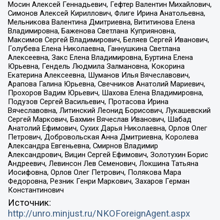
Мосин Алексей Геннадьевич, Гефтер Валентин Михайлович,
Симонов Алексей Кириллович, Флиге Ирина Анатольевна,
Мельникова Валентина Дмитриевна, Вититинова Елена
Владимировна, Баженова Светлана Куприяновна,
Максимов Сергей Владимирович, Беляев Сергей Иванович,
Голубева Елена Николаевна, Ганнушкина Светлана
Алексеевна, Закс Елена Владимировна, Буртина Елена
Юрьевна, Гендель Людмила Залмановна, Кокорина
Екатерина Алексеевна, Шуманов Илья Вячеславович,
Арапова Галина Юрьевна, Свечников Анатолий Мариевич,
Прохоров Вадим Юрьевич, Шахова Елена Владимировна,
Подузов Сергей Васильевич, Протасова Ирина
Вячеславовна, Литинский Леонид Борисович, Лукашевский
Сергей Маркович, Бахмин Вячеслав Иванович, Шабад
Анатолий Ефимович, Сухих Дарья Николаевна, Орлов Олег
Петрович, Добровольская Анна Дмитриевна, Королева
Александра Евгеньевна, Смирнов Владимир
Александрович, Вицин Сергей Ефимович, Золотухин Борис
Андреевич, Левинсон Лев Семенович, Локшина Татьяна
Иосифовна, Орлов Олег Петрович, Полякова Мара
Федоровна, Резник Генри Маркович, Захаров Герман
Константинович
Источник:
http://unro.minjust.ru/NKOForeignAgent.aspx