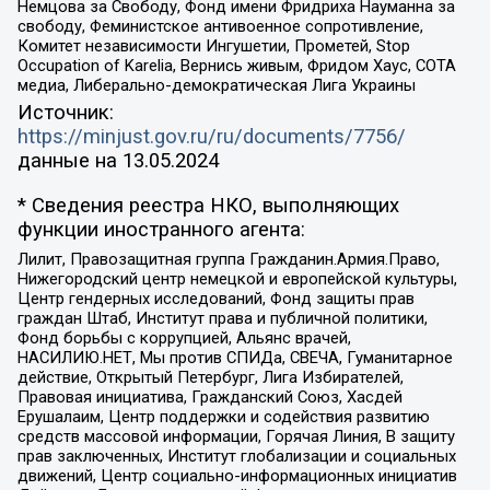
Немцова за Свободу, Фонд имени Фридриха Науманна за
свободу, Феминистское антивоенное сопротивление,
Комитет независимости Ингушетии, Прометей, Stop
Occupation of Karelia, Вернись живым, Фридом Хаус, СОТА
медиа, Либерально-демократическая Лига Украины
Источник:
https://minjust.gov.ru/ru/documents/7756/
данные на
13.05.2024
* Сведения реестра НКО, выполняющих
функции иностранного агента:
Лилит, Правозащитная группа Гражданин.Армия.Право,
Нижегородский центр немецкой и европейской культуры,
Центр гендерных исследований, Фонд защиты прав
граждан Штаб, Институт права и публичной политики,
Фонд борьбы с коррупцией, Альянс врачей,
НАСИЛИЮ.НЕТ, Мы против СПИДа, СВЕЧА, Гуманитарное
действие, Открытый Петербург, Лига Избирателей,
Правовая инициатива, Гражданский Союз, Хасдей
Ерушалаим, Центр поддержки и содействия развитию
средств массовой информации, Горячая Линия, В защиту
прав заключенных, Институт глобализации и социальных
движений, Центр социально-информационных инициатив