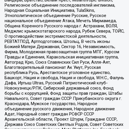
Бандеры, Братство, Белый Крест, Misanthropic division,
Религиозное объединение последователей инглиизма,
Народная Социальная Инициатива, TulaSkins,
Этнополитическое объединение Русские, Русское
национальное объединение Атака, Мечеть Мирмамеда,
Община Коренного Русского народа г. Астрахани, ВОЛЯ,
Меджлис крымскотатарского народа, Рубеж Севера, ТОЙС,
О противодействии экстремистской деятельности,
РЕВТАТПОД, Артподготовка, Штольц, В честь иконы
Божией Матери Державная, Сектор 16, Независимость,
Фирма, Молодежная правозащитная группа МПГ, Курсом
Правды и Единения, Каракольская инициативная группа,
Автоград Крю, Союз Славянских Сил Руси, Алля-Аят,
Благотворительный пансионат Ак Умут, Русская
республика Русь, Арестантское уголовное единство,
Башкорт, Нация и свобода, Нация и свобода, W.H.С., Фалунь
Дафа, Иртыш Ultras, Русский Патриотический клуб-
Новокузнецк/РПК, Сибирский державный союз, Фонд
борьбы с коррупцией, Фонд защиты прав граждан, Штабы
Навального, Совет граждан СССР Прикубанского округа г.
Краснодара, Мужское государство, Народное
объединение русского движения, Народное движение
Адат, Народный совет граждан РСФСР СССР
Архангельской области, Проект Штурм, Граждане СССР,
Держава Союз Советских Светлых Родов, Совет Советских