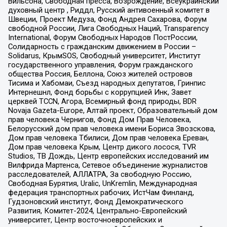
Вильсона, Свободная пресса, Возрождение, Всеукраинский
духовный центр , Риддл, Русский антивоенный комитет в
Швеции, Проект Медуза, Фонд Андрея Сахарова, Форум
свободной России, Лига Свободных Наций, Transparеncy
International, Форум Свободных Народов ПостРоссии,
Солидарность с гражданским движением в России –
Solidarus, КрымSOS, Свободный университет, Институт
государственного управления, Форум гражданского
общества Россия, Беллона, Союз жителей островов
Тисима и Хабомаи, Съезд народных депутатов, Гринпис
Интернешнл, Фонд борьбы с коррупцией Инк, Завет
церквей TCCN, Агора, Всемирный фонд природы, BDR
Novaja Gazeta-Europe, Алтай проект, Образовательный дом
прав человека Чернигов, Фонд Дом Прав Человека,
Белорусский дом прав человека имени Бориса Звозскова,
Дом прав человека Тбилиси, Дом прав человека Ереван,
Дом прав человека Крым, Центр дикого лосося, TVR
Studios, ТВ Дождь, Центр европейских исследований им
Вилфрида Мартенса, Сетевое объединение журналистов
расследователей, АЛЛАТРА, За свободную Россию,
Свободная Бурятия, Uralic, UnKremlin, Международная
федерация транспортных рабочих, ИстЧам Финланд,
Гудзоновский институт, Фонд Демократического
Развития, Комитет-2024, Центрально-Европейский
университет, Центр восточноевропейских и