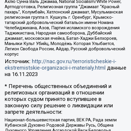
Ахлю Сунна Валь Джамаа, National Socialism/White Power,
Артподготовка, Религиозная группа “Джамаат “Красный
пахарь”, Колумбайн, Хатлонский джамаат, Мусульманская
религиозная группа п. Кушкуль г. Оренбург, Крымско-
татарский добровольческий батальон имени Номана
Челебиджихана, Азов, Партия исламского возрождения
Таджикистана, Народная самооборона, Дуббайский
джамаат, московская ячейка, Батал-Хаджи Белхороев,
Маньяки Культ Убийц, Молодёжь Которая Улыбается,
Легион Свобода России, Айдар, Русский добровольческий
корпус
Источник:
http://nac.gov.ru/terroristicheskie-i-
ekstremistskie-organizacii-i-materialy.html
данные
на
16.11.2023
* Перечень общественных объединений и
религиозных организаций в отношении
которых судом принято вступившее в
законную силу решение о ликвидации или
запрете деятельности:
Национал-большевистская партия, ВЕК РА, Рада земли
Кубанской Духовно Родовой Державы Русь, Община
Духовного Управления Асгардской Веси Беловодья,