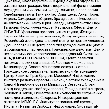
Действие, Благотворительный фонд охраны здоровья и
защиты прав граждан, Благотворительный фонд помощи
осужденным и их семьям, Фонд Тольятти, Новое время,
Серебряная тайга, Так-Так-Так, Сова, центр Анна, Проект
Апрель, Самарская губерния, Эра здоровья, Мемориал,
Аналитический Центр Юрия Левады, Издательство Парк
Гагарина, Фонд имени Андрея Рылькова, Сфера, Центр
СИБАЛЬТ, Уральская правозащитная группа, Женщины
Евразии, Институт прав человека, Фонд защиты гласности,
Российский исследовательский центр по правам человека,
Дальневосточный центр развития гражданских инициатив
и социального партнерства, Гражданское действие, Центр
независимых социологических исследований, Сутяжник,
АКАДЕМИЯ ПО ПРАВАМ ЧЕЛОВЕКА, Центр развития
некоммерческих организаций, Частное учреждение в
Калининграде Совета Министров северных стран,
Гражданское содействие, Трансперенси Интернешнл-Р,
Центр Защиты Прав Средств Массовой Информации,
Институт развития прессы - Сибирь, Частное учреждение в
Санкт-Петербурге Совета Министров Северных Стран,
Фонд поддержки свободы прессы, Гражданский контроль,
Человек и Закон, Общественная комиссия по сохранению
наследия академика Сахарова, Информационное
агентство МЕМО. РУ, Институт региональной прессы,
Институт Развития Свободы Информации, Экозащита!-