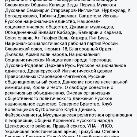
Славянская Община Капища Веды Перуна, Мужская
Духовная Семинария Староверов-Инглингов, Нурджулар, К
Богодержавию, Таблиги Джамаат, Свидетели Иеговы,
Русское национальное единство, Национал-
социалистическое общество, Джамаат мувахидов,
Объединенный Вилайат Кабарды, Балкарии и Карачая,
Союз славян, Ат-Такфир Валь-Хиджра, Пит Буль,
Национал-социалистическая рабочая партия России,
Славянский союз, Формат-18, Благородный Орден
Дьявола, Армия воли народа, Национальная
Социалистическая Инициатива города Череповца,
Духовно-Родовая Держава Русь, Русское национальное
единство, Древнерусской Инглистической церкви
Православных Староверов-Инглингов, Русский
общенациональный союз, Движение против нелегальной
иммиграции, Кровь и Честь, О свободе совести и о
религиозных объединениях, Омская организация
общественного политического движения Русское
национальное единство, Северное Братство, Клуб
Болельщиков Футбольного Клуба Динамо,
Файзрахманисты, Мусульманская религиозная организация
п. Боровский, Община Коренного Русского народа
Щелковского района, Правый сектор, УНА - УНСО,
Украинская повстанческая армия, Тризуб им. Степана