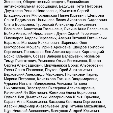
Женсовет, Общественный вердикт, Евразийская
антимонопольная ассоциация, Бедушев Петр Петрович,
Дзугкоева Регина Николаевна, Кривенко Сергей
Владимирович, Милославский Павел Юрьевич, Шнырова
Ольга Вадимовна, Чанышева Лилия Айратовна, Сидорович
Ольга Борисовна, Туровский Александр Алексеевич,
Васильева Анастасия Евгеньевна, Ривина Анна Валерьевна,
Бойко Анатолий Николаевич, Дугин Сергей Георгиевич,
Пивоваров Андрей Сергеевич, Аверин Виталий Евгеньевич,
Барахоев Магомед Бекханович, Шарипков Олег
Викторович, Мошель Ирина Ароновна, Шведов Григорий
Сергеевич, Пономарев Лев Александрович, Каргалицкий
Борис Юльевич, Созаев Валерий Валерьевич, Исламов
Тимур Рифгатович, Романова Ольга Евгеньевна, Щаров
Сергей Алексадрович, Цирульников Борис Альбертович,
Гасан Ольга Павловна, Паутов Юрий Анатольевич,
Верховский Александр Маркович, Пислакова-Паркер
Марина Петровна, Кочеткова Татьяна Владимировна,
Чуркина Наталья Валерьевна, Акимова Татьяна
Николаевна, Золотарева Екатерина Александровна,
Рачинский Ян Збигневич, Жемкова Елена Борисовна,
Гудков Лев Дмитриевич, Илларионова Юлия Юрьевна,
Саранг Анна Васильевна, Захарова Светлана Сергеевна,
Аверин Владимир Анатольевич, Щур Татьяна Михайловна,
Щур Николай Алексеевич, Блинушов Андрей Юрьевич,