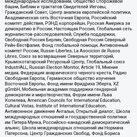
международных исследований, Общество Сторожевой
башни, Библии и трактатов Свидетелей Иеговы,
Гражданский Совет, Центр анализа европейской политики,
Академическая сеть Восточная Европа, Российский
комитет действия, РЭНД корпорейшн, Русская Америка за
демократию в России, Настоящая Россия, Глобальная сеть
журналистов-расследователей, Служба поддержки,
Свободная Россия Берлин, Свободная Россия Северный
Рейн-Вестфалия, Фонд глобальной помощи, Антивоенный
комитет России, Russie-Libertes, La Asocicion de Rusos
Libres, Союз за возвращение Северных территорий,
Крымскотатарский Ресурсный Центр, Глобальный союз
IndustriALL, Russian Election Monitor, Article 19, Мнение
медиа, Федерация анархического черного креста, Радио
Свободная Европа, Германское общество изучения
Восточной Европы, Фонд имени Фридриха Эберта, XZ
gGmbH, Мобильная академия поддержки гендерной
демократии и миротворчества, Форум имени Льва
Копелева, American Councils for International Education,
Cultural Vistas, Institute of International Education,
Антивоенное движение Антальи, Открытый диалог, Школа
международных отношений и государственной политики
им Питера Мунка, Российско-канадский демократический
альянс, Школа международных отношений им Нормана
Патерсона, Центр Гражданских Свобод, Фонд Бориса