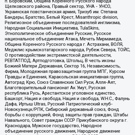
п. Боровский, Община Коренного Русского народа
Щелковского района, Правый сектор, УНА - УНСО,
Украинская повстанческая армия, Тризуб им. Степана
Бандеры, Братство, Белый Крест, Misanthropic division,
Религиозное объединение последователей инглиизма,
Народная Социальная Инициатива, TulaSkins,
Этнополитическое объединение Русские, Русское
национальное объединение Атака, Мечеть Мирмамеда,
Община Коренного Русского народа г. Астрахани, ВОЛЯ,
Меджлис крымскотатарского народа, Рубеж Севера, ТОЙС,
О противодействии экстремистской деятельности,
РЕВТАТПОД, Артподготовка, Штольц, В честь иконы
Божией Матери Державная, Сектор 16, Независимость,
Фирма, Молодежная правозащитная группа МПГ, Курсом
Правды и Единения, Каракольская инициативная группа,
Автоград Крю, Союз Славянских Сил Руси, Алля-Аят,
Благотворительный пансионат Ак Умут, Русская
республика Русь, Арестантское уголовное единство,
Башкорт, Нация и свобода, Нация и свобода, W.H.С., Фалунь
Дафа, Иртыш Ultras, Русский Патриотический клуб-
Новокузнецк/РПК, Сибирский державный союз, Фонд
борьбы с коррупцией, Фонд защиты прав граждан, Штабы
Навального, Совет граждан СССР Прикубанского округа г.
Краснодара, Мужское государство, Народное
объединение русского движения, Народное движение