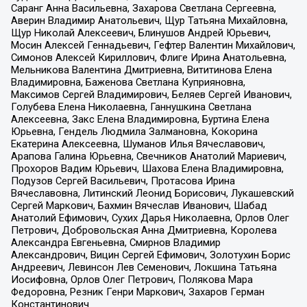
Саранг Анна Васильевна, Захарова Светлана Сергеевна,
Аверин Владимир Анатольевич, Щур Татьяна Михайловна,
Щур Николай Алексеевич, Блинушов Андрей Юрьевич,
Мосин Алексей Геннадьевич, Гефтер Валентин Михайлович,
Симонов Алексей Кириллович, Флиге Ирина Анатольевна,
Мельникова Валентина Дмитриевна, Вититинова Елена
Владимировна, Баженова Светлана Куприяновна,
Максимов Сергей Владимирович, Беляев Сергей Иванович,
Голубева Елена Николаевна, Ганнушкина Светлана
Алексеевна, Закс Елена Владимировна, Буртина Елена
Юрьевна, Гендель Людмила Залмановна, Кокорина
Екатерина Алексеевна, Шуманов Илья Вячеславович,
Арапова Галина Юрьевна, Свечников Анатолий Мариевич,
Прохоров Вадим Юрьевич, Шахова Елена Владимировна,
Подузов Сергей Васильевич, Протасова Ирина
Вячеславовна, Литинский Леонид Борисович, Лукашевский
Сергей Маркович, Бахмин Вячеслав Иванович, Шабад
Анатолий Ефимович, Сухих Дарья Николаевна, Орлов Олег
Петрович, Добровольская Анна Дмитриевна, Королева
Александра Евгеньевна, Смирнов Владимир
Александрович, Вицин Сергей Ефимович, Золотухин Борис
Андреевич, Левинсон Лев Семенович, Локшина Татьяна
Иосифовна, Орлов Олег Петрович, Полякова Мара
Федоровна, Резник Генри Маркович, Захаров Герман
Константинович