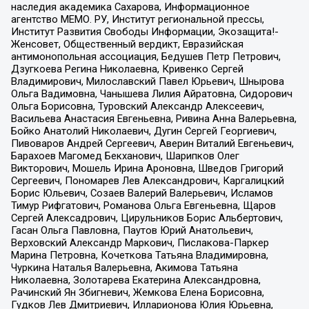
наследия академика Сахарова, Информационное
агентство МЕМО. РУ, Институт региональной прессы,
Институт Развития Свободы Информации, Экозащита!-
Женсовет, Общественный вердикт, Евразийская
антимонопольная ассоциация, Бедушев Петр Петрович,
Дзугкоева Регина Николаевна, Кривенко Сергей
Владимирович, Милославский Павел Юрьевич, Шнырова
Ольга Вадимовна, Чанышева Лилия Айратовна, Сидорович
Ольга Борисовна, Туровский Александр Алексеевич,
Васильева Анастасия Евгеньевна, Ривина Анна Валерьевна,
Бойко Анатолий Николаевич, Дугин Сергей Георгиевич,
Пивоваров Андрей Сергеевич, Аверин Виталий Евгеньевич,
Барахоев Магомед Бекханович, Шарипков Олег
Викторович, Мошель Ирина Ароновна, Шведов Григорий
Сергеевич, Пономарев Лев Александрович, Каргалицкий
Борис Юльевич, Созаев Валерий Валерьевич, Исламов
Тимур Рифгатович, Романова Ольга Евгеньевна, Щаров
Сергей Алексадрович, Цирульников Борис Альбертович,
Гасан Ольга Павловна, Паутов Юрий Анатольевич,
Верховский Александр Маркович, Пислакова-Паркер
Марина Петровна, Кочеткова Татьяна Владимировна,
Чуркина Наталья Валерьевна, Акимова Татьяна
Николаевна, Золотарева Екатерина Александровна,
Рачинский Ян Збигневич, Жемкова Елена Борисовна,
Гудков Лев Дмитриевич, Илларионова Юлия Юрьевна,