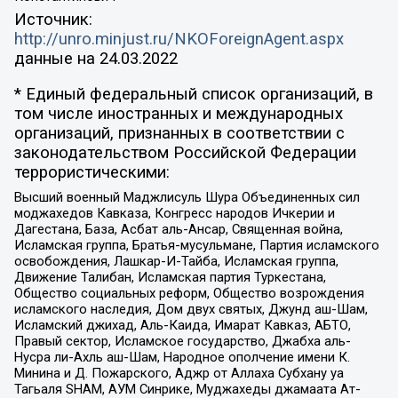
Источник:
http://unro.minjust.ru/NKOForeignAgent.aspx
данные на
24.03.2022
* Единый федеральный список организаций, в
том числе иностранных и международных
организаций, признанных в соответствии с
законодательством Российской Федерации
террористическими:
Высший военный Маджлисуль Шура Объединенных сил
моджахедов Кавказа, Конгресс народов Ичкерии и
Дагестана, База, Асбат аль-Ансар, Священная война,
Исламская группа, Братья-мусульмане, Партия исламского
освобождения, Лашкар-И-Тайба, Исламская группа,
Движение Талибан, Исламская партия Туркестана,
Общество социальных реформ, Общество возрождения
исламского наследия, Дом двух святых, Джунд аш-Шам,
Исламский джихад, Аль-Каида, Имарат Кавказ, АБТО,
Правый сектор, Исламское государство, Джабха аль-
Нусра ли-Ахль аш-Шам, Народное ополчение имени К.
Минина и Д. Пожарского, Аджр от Аллаха Субхану уа
Тагьаля SHAM, АУМ Синрике, Муджахеды джамаата Ат-