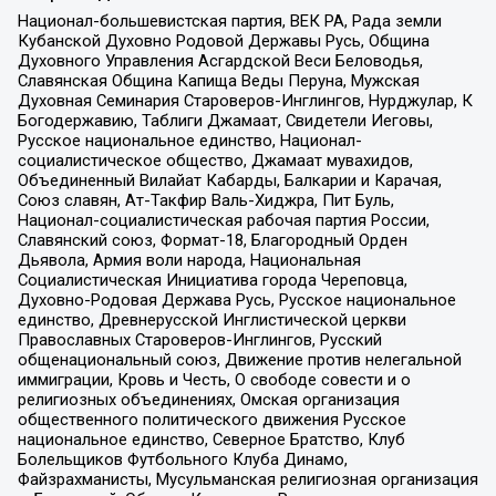
Национал-большевистская партия, ВЕК РА, Рада земли
Кубанской Духовно Родовой Державы Русь, Община
Духовного Управления Асгардской Веси Беловодья,
Славянская Община Капища Веды Перуна, Мужская
Духовная Семинария Староверов-Инглингов, Нурджулар, К
Богодержавию, Таблиги Джамаат, Свидетели Иеговы,
Русское национальное единство, Национал-
социалистическое общество, Джамаат мувахидов,
Объединенный Вилайат Кабарды, Балкарии и Карачая,
Союз славян, Ат-Такфир Валь-Хиджра, Пит Буль,
Национал-социалистическая рабочая партия России,
Славянский союз, Формат-18, Благородный Орден
Дьявола, Армия воли народа, Национальная
Социалистическая Инициатива города Череповца,
Духовно-Родовая Держава Русь, Русское национальное
единство, Древнерусской Инглистической церкви
Православных Староверов-Инглингов, Русский
общенациональный союз, Движение против нелегальной
иммиграции, Кровь и Честь, О свободе совести и о
религиозных объединениях, Омская организация
общественного политического движения Русское
национальное единство, Северное Братство, Клуб
Болельщиков Футбольного Клуба Динамо,
Файзрахманисты, Мусульманская религиозная организация