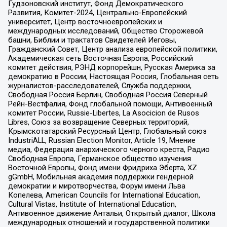
Гудзоновский институт, Фонд Демократического
Развития, Комитет-2024, Центрально-Европейский
университет, Центр восточноевропейских и
международных исследований, Общество Сторожевой
башни, Библии и трактатов Свидетелей Иеговы,
Гражданский Совет, Центр анализа европейской политики,
Академическая сеть Восточная Европа, Российский
комитет действия, РЭНД корпорейшн, Русская Америка за
демократию в России, Настоящая Россия, Глобальная сеть
журналистов-расследователей, Служба поддержки,
Свободная Россия Берлин, Свободная Россия Северный
Рейн-Вестфалия, Фонд глобальной помощи, Антивоенный
комитет России, Russie-Libertes, La Asocicion de Rusos
Libres, Союз за возвращение Северных территорий,
Крымскотатарский Ресурсный Центр, Глобальный союз
IndustriALL, Russian Election Monitor, Article 19, Мнение
медиа, Федерация анархического черного креста, Радио
Свободная Европа, Германское общество изучения
Восточной Европы, Фонд имени Фридриха Эберта, XZ
gGmbH, Мобильная академия поддержки гендерной
демократии и миротворчества, Форум имени Льва
Копелева, American Councils for International Education,
Cultural Vistas, Institute of International Education,
Антивоенное движение Антальи, Открытый диалог, Школа
международных отношений и государственной политики