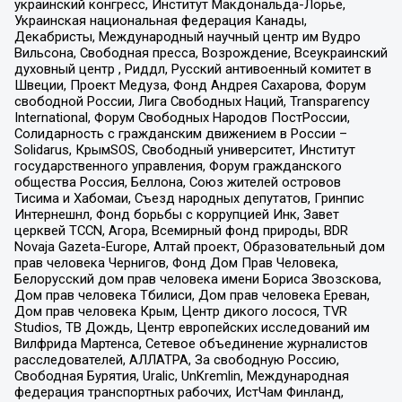
украинский конгресс, Институт Макдональда-Лорье,
Украинская национальная федерация Канады,
Декабристы, Международный научный центр им Вудро
Вильсона, Свободная пресса, Возрождение, Всеукраинский
духовный центр , Риддл, Русский антивоенный комитет в
Швеции, Проект Медуза, Фонд Андрея Сахарова, Форум
свободной России, Лига Свободных Наций, Transparеncy
International, Форум Свободных Народов ПостРоссии,
Солидарность с гражданским движением в России –
Solidarus, КрымSOS, Свободный университет, Институт
государственного управления, Форум гражданского
общества Россия, Беллона, Союз жителей островов
Тисима и Хабомаи, Съезд народных депутатов, Гринпис
Интернешнл, Фонд борьбы с коррупцией Инк, Завет
церквей TCCN, Агора, Всемирный фонд природы, BDR
Novaja Gazeta-Europe, Алтай проект, Образовательный дом
прав человека Чернигов, Фонд Дом Прав Человека,
Белорусский дом прав человека имени Бориса Звозскова,
Дом прав человека Тбилиси, Дом прав человека Ереван,
Дом прав человека Крым, Центр дикого лосося, TVR
Studios, ТВ Дождь, Центр европейских исследований им
Вилфрида Мартенса, Сетевое объединение журналистов
расследователей, АЛЛАТРА, За свободную Россию,
Свободная Бурятия, Uralic, UnKremlin, Международная
федерация транспортных рабочих, ИстЧам Финланд,