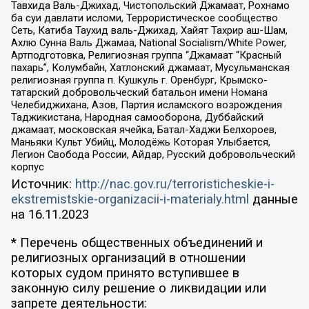
Тавхида Валь-Джихад, Чистопольский Джамаат, Рохнамо
ба суи давлати исломи, Террористическое сообщество
Сеть, Катиба Таухид валь-Джихад, Хайят Тахрир аш-Шам,
Ахлю Сунна Валь Джамаа, National Socialism/White Power,
Артподготовка, Религиозная группа “Джамаат “Красный
пахарь”, Колумбайн, Хатлонский джамаат, Мусульманская
религиозная группа п. Кушкуль г. Оренбург, Крымско-
татарский добровольческий батальон имени Номана
Челебиджихана, Азов, Партия исламского возрождения
Таджикистана, Народная самооборона, Дуббайский
джамаат, московская ячейка, Батал-Хаджи Белхороев,
Маньяки Культ Убийц, Молодёжь Которая Улыбается,
Легион Свобода России, Айдар, Русский добровольческий
корпус
Источник:
http://nac.gov.ru/terroristicheskie-i-
ekstremistskie-organizacii-i-materialy.html
данные
на
16.11.2023
* Перечень общественных объединений и
религиозных организаций в отношении
которых судом принято вступившее в
законную силу решение о ликвидации или
запрете деятельности: