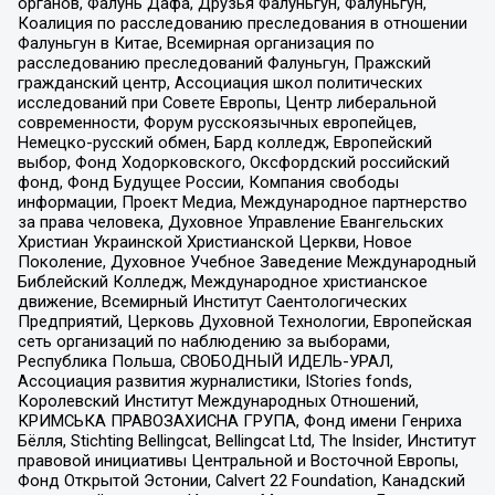
органов, Фалунь Дафа, Друзья Фалуньгун, Фалуньгун,
Коалиция по расследованию преследования в отношении
Фалуньгун в Китае, Всемирная организация по
расследованию преследований Фалуньгун, Пражский
гражданский центр, Ассоциация школ политических
исследований при Совете Европы, Центр либеральной
современности, Форум русскоязычных европейцев,
Немецко-русский обмен, Бард колледж, Европейский
выбор, Фонд Ходорковского, Оксфордский российский
фонд, Фонд Будущее России, Компания свободы
информации, Проект Медиа, Международное партнерство
за права человека, Духовное Управление Евангельских
Христиан Украинской Христианской Церкви, Новое
Поколение, Духовное Учебное Заведение Международный
Библейский Колледж, Международное христианское
движение, Всемирный Институт Саентологических
Предприятий, Церковь Духовной Технологии, Европейская
сеть организаций по наблюдению за выборами,
Республика Польша, СВОБОДНЫЙ ИДЕЛЬ-УРАЛ,
Ассоциация развития журналистики, IStories fonds,
Королевский Институт Международных Отношений,
КРИМСЬКА ПРАВОЗАХИСНА ГРУПА, Фонд имени Генриха
Бёлля, Stichting Bellingcat, Bellingcat Ltd, The Insider, Институт
правовой инициативы Центральной и Восточной Европы,
Фонд Открытой Эстонии, Calvert 22 Foundation, Канадский