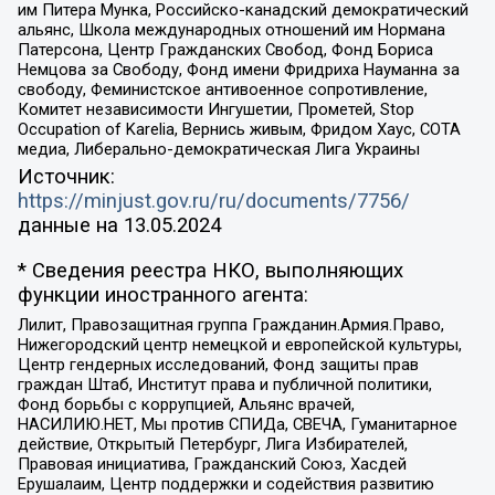
им Питера Мунка, Российско-канадский демократический
альянс, Школа международных отношений им Нормана
Патерсона, Центр Гражданских Свобод, Фонд Бориса
Немцова за Свободу, Фонд имени Фридриха Науманна за
свободу, Феминистское антивоенное сопротивление,
Комитет независимости Ингушетии, Прометей, Stop
Occupation of Karelia, Вернись живым, Фридом Хаус, СОТА
медиа, Либерально-демократическая Лига Украины
Источник:
https://minjust.gov.ru/ru/documents/7756/
данные на
13.05.2024
* Сведения реестра НКО, выполняющих
функции иностранного агента:
Лилит, Правозащитная группа Гражданин.Армия.Право,
Нижегородский центр немецкой и европейской культуры,
Центр гендерных исследований, Фонд защиты прав
граждан Штаб, Институт права и публичной политики,
Фонд борьбы с коррупцией, Альянс врачей,
НАСИЛИЮ.НЕТ, Мы против СПИДа, СВЕЧА, Гуманитарное
действие, Открытый Петербург, Лига Избирателей,
Правовая инициатива, Гражданский Союз, Хасдей
Ерушалаим, Центр поддержки и содействия развитию