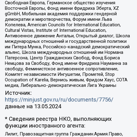
Свободная Европа, Германское общество изучения
Восточной Европы, Фонд имени Фридриха Эберта, XZ
gGmbH, Мобильная академия поддержки гендерной
демократии и миротворчества, Форум имени Льва
Копелева, American Councils for International Education,
Cultural Vistas, Institute of International Education,
Антивоенное движение Антальи, Открытый диалог, Школа
международных отношений и государственной политики
им Питера Мунка, Российско-канадский демократический
альянс, Школа международных отношений им Нормана
Патерсона, Центр Гражданских Свобод, Фонд Бориса
Немцова за Свободу, Фонд имени Фридриха Науманна за
свободу, Феминистское антивоенное сопротивление,
Комитет независимости Ингушетии, Прометей, Stop
Occupation of Karelia, Вернись живым, Фридом Хаус, СОТА
медиа, Либерально-демократическая Лига Украины
Источник:
https://minjust.gov.ru/ru/documents/7756/
данные на
13.05.2024
* Сведения реестра НКО, выполняющих
функции иностранного агента:
Лилит, Правозащитная группа Гражданин.Армия.Право,