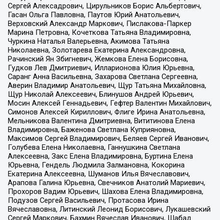
Сергей Алексадрович, Цирульников Борис Альбертович,
Гасан Ольга Павловна, Паутов Юрий Анатольевич,
Верховский Александр Маркович, Пислакова-Паркер
Марина Петровна, Кочеткова Татьяна Владимировна,
Чуркина Наталья Валерьевна, Акимова Татьяна
Николаевна, Золотарева Екатерина Александровна,
Рачинский Ян Збигневич, Жемкова Елена Борисовна,
Гудков Лев Дмитриевич, Илларионова Юлия Юрьевна,
Саранг Анна Васильевна, Захарова Светлана Сергеевна,
Аверин Владимир Анатольевич, Щур Татьяна Михайловна,
Щур Николай Алексеевич, Блинушов Андрей Юрьевич,
Мосин Алексей Геннадьевич, Гефтер Валентин Михайлович,
Симонов Алексей Кириллович, Флиге Ирина Анатольевна,
Мельникова Валентина Дмитриевна, Вититинова Елена
Владимировна, Баженова Светлана Куприяновна,
Максимов Сергей Владимирович, Беляев Сергей Иванович,
Голубева Елена Николаевна, Ганнушкина Светлана
Алексеевна, Закс Елена Владимировна, Буртина Елена
Юрьевна, Гендель Людмила Залмановна, Кокорина
Екатерина Алексеевна, Шуманов Илья Вячеславович,
Арапова Галина Юрьевна, Свечников Анатолий Мариевич,
Прохоров Вадим Юрьевич, Шахова Елена Владимировна,
Подузов Сергей Васильевич, Протасова Ирина
Вячеславовна, Литинский Леонид Борисович, Лукашевский
Сергей Маркович, Бахмин Вячеслав Иванович, Шабад