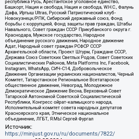
республика Русь, Арестантское уголовное единство,
Башкорт, Нация и свобода, Нация и свобода, W.H.С., Фалунь
Дафа, Иртыш Ultras, Русский Патриотический клуб-
Новокузнецк/РПК, Сибирский державный союз, Фонд
борьбы с коррупцией, Фонд защиты прав граждан, Штабы
Навального, Совет граждан СССР Прикубанского округа г.
Краснодара, Мужское государство, Народное
объединение русского движения, Народное движение
Адат, Народный совет граждан РСФСР СССР
Архангельской области, Проект Штурм, Граждане СССР,
Держава Союз Советских Светлых Родов, Совет Советских
Социалистических Районов, Meta Platforms Inc, Facebook,
Instagram, WhatsApp, СИЧ-С14, Добровольческое
Движение Организации украинских националистов, Черный
Комитет, Татарстанское Региональное Всетатарское
общественное движение, Невоград, Молодежное
Демократическое Движение Весна, Верховный Совет
Татарской Автономной Советской Социалистической
Республики, Конгресс ойрат-калмыцкого народа,
Исполнительный комитет совета народных депутатов
Красноярского края, Этническое национальное
объединение, ЛГБТ, Я.МЫ Сергей Фургал
Источник:
https://minjust.gov.ru/ru/documents/7822/