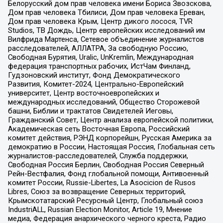
Белорусский дом прав человека имени Бориса Звозскова,
Дом прав человека Тбилиси, Дом прав человека Ереван,
Дом прав человека Крым, Центр дикого лосося, TVR
Studios, ТВ Дождь, Центр европейских исследований им
Вилфрида Мартенса, Сетевое объединение журналистов
расследователей, АЛЛАТРА, За свободную Россию,
Свободная Бурятия, Uralic, UnKremlin, Международная
федерация транспортных рабочих, ИстЧам Финланд,
Гудзоновский институт, Фонд Демократического
Развития, Комитет-2024, Центрально-Европейский
университет, Центр восточноевропейских и
международных исследований, Общество Сторожевой
башни, Библии и трактатов Свидетелей Иеговы,
Гражданский Совет, Центр анализа европейской политики,
Академическая сеть Восточная Европа, Российский
комитет действия, РЭНД корпорейшн, Русская Америка за
демократию в России, Настоящая Россия, Глобальная сеть
журналистов-расследователей, Служба поддержки,
Свободная Россия Берлин, Свободная Россия Северный
Рейн-Вестфалия, Фонд глобальной помощи, Антивоенный
комитет России, Russie-Libertes, La Asocicion de Rusos
Libres, Союз за возвращение Северных территорий,
Крымскотатарский Ресурсный Центр, Глобальный союз
IndustriALL, Russian Election Monitor, Article 19, Мнение
медиа, Федерация анархического черного креста, Радио