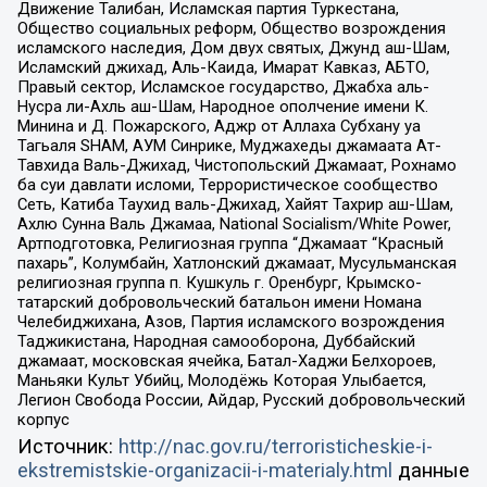
Движение Талибан, Исламская партия Туркестана,
Общество социальных реформ, Общество возрождения
исламского наследия, Дом двух святых, Джунд аш-Шам,
Исламский джихад, Аль-Каида, Имарат Кавказ, АБТО,
Правый сектор, Исламское государство, Джабха аль-
Нусра ли-Ахль аш-Шам, Народное ополчение имени К.
Минина и Д. Пожарского, Аджр от Аллаха Субхану уа
Тагьаля SHAM, АУМ Синрике, Муджахеды джамаата Ат-
Тавхида Валь-Джихад, Чистопольский Джамаат, Рохнамо
ба суи давлати исломи, Террористическое сообщество
Сеть, Катиба Таухид валь-Джихад, Хайят Тахрир аш-Шам,
Ахлю Сунна Валь Джамаа, National Socialism/White Power,
Артподготовка, Религиозная группа “Джамаат “Красный
пахарь”, Колумбайн, Хатлонский джамаат, Мусульманская
религиозная группа п. Кушкуль г. Оренбург, Крымско-
татарский добровольческий батальон имени Номана
Челебиджихана, Азов, Партия исламского возрождения
Таджикистана, Народная самооборона, Дуббайский
джамаат, московская ячейка, Батал-Хаджи Белхороев,
Маньяки Культ Убийц, Молодёжь Которая Улыбается,
Легион Свобода России, Айдар, Русский добровольческий
корпус
Источник:
http://nac.gov.ru/terroristicheskie-i-
ekstremistskie-organizacii-i-materialy.html
данные