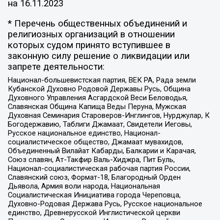
на
16.11.2023
* Перечень общественных объединений и
религиозных организаций в отношении
которых судом принято вступившее в
законную силу решение о ликвидации или
запрете деятельности:
Национал-большевистская партия, ВЕК РА, Рада земли
Кубанской Духовно Родовой Державы Русь, Община
Духовного Управления Асгардской Веси Беловодья,
Славянская Община Капища Веды Перуна, Мужская
Духовная Семинария Староверов-Инглингов, Нурджулар, К
Богодержавию, Таблиги Джамаат, Свидетели Иеговы,
Русское национальное единство, Национал-
социалистическое общество, Джамаат мувахидов,
Объединенный Вилайат Кабарды, Балкарии и Карачая,
Союз славян, Ат-Такфир Валь-Хиджра, Пит Буль,
Национал-социалистическая рабочая партия России,
Славянский союз, Формат-18, Благородный Орден
Дьявола, Армия воли народа, Национальная
Социалистическая Инициатива города Череповца,
Духовно-Родовая Держава Русь, Русское национальное
единство, Древнерусской Инглистической церкви