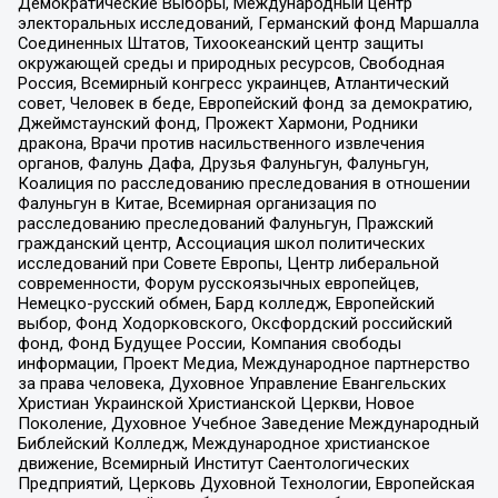
Демократические Выборы, Международный центр
электоральных исследований, Германский фонд Маршалла
Соединенных Штатов, Тихоокеанский центр защиты
окружающей среды и природных ресурсов, Свободная
Россия, Всемирный конгресс украинцев, Атлантический
совет, Человек в беде, Европейский фонд за демократию,
Джеймстаунский фонд, Прожект Хармони, Родники
дракона, Врачи против насильственного извлечения
органов, Фалунь Дафа, Друзья Фалуньгун, Фалуньгун,
Коалиция по расследованию преследования в отношении
Фалуньгун в Китае, Всемирная организация по
расследованию преследований Фалуньгун, Пражский
гражданский центр, Ассоциация школ политических
исследований при Совете Европы, Центр либеральной
современности, Форум русскоязычных европейцев,
Немецко-русский обмен, Бард колледж, Европейский
выбор, Фонд Ходорковского, Оксфордский российский
фонд, Фонд Будущее России, Компания свободы
информации, Проект Медиа, Международное партнерство
за права человека, Духовное Управление Евангельских
Христиан Украинской Христианской Церкви, Новое
Поколение, Духовное Учебное Заведение Международный
Библейский Колледж, Международное христианское
движение, Всемирный Институт Саентологических
Предприятий, Церковь Духовной Технологии, Европейская