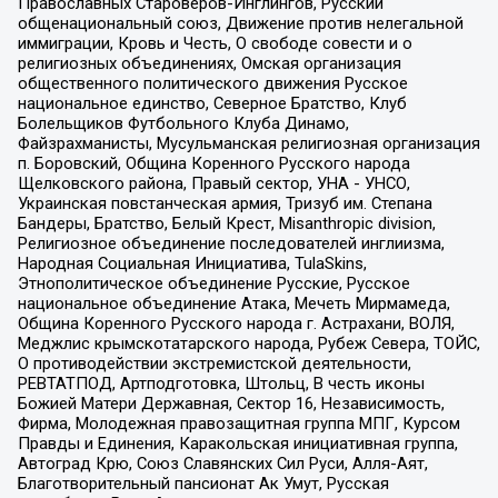
Православных Староверов-Инглингов, Русский
общенациональный союз, Движение против нелегальной
иммиграции, Кровь и Честь, О свободе совести и о
религиозных объединениях, Омская организация
общественного политического движения Русское
национальное единство, Северное Братство, Клуб
Болельщиков Футбольного Клуба Динамо,
Файзрахманисты, Мусульманская религиозная организация
п. Боровский, Община Коренного Русского народа
Щелковского района, Правый сектор, УНА - УНСО,
Украинская повстанческая армия, Тризуб им. Степана
Бандеры, Братство, Белый Крест, Misanthropic division,
Религиозное объединение последователей инглиизма,
Народная Социальная Инициатива, TulaSkins,
Этнополитическое объединение Русские, Русское
национальное объединение Атака, Мечеть Мирмамеда,
Община Коренного Русского народа г. Астрахани, ВОЛЯ,
Меджлис крымскотатарского народа, Рубеж Севера, ТОЙС,
О противодействии экстремистской деятельности,
РЕВТАТПОД, Артподготовка, Штольц, В честь иконы
Божией Матери Державная, Сектор 16, Независимость,
Фирма, Молодежная правозащитная группа МПГ, Курсом
Правды и Единения, Каракольская инициативная группа,
Автоград Крю, Союз Славянских Сил Руси, Алля-Аят,
Благотворительный пансионат Ак Умут, Русская