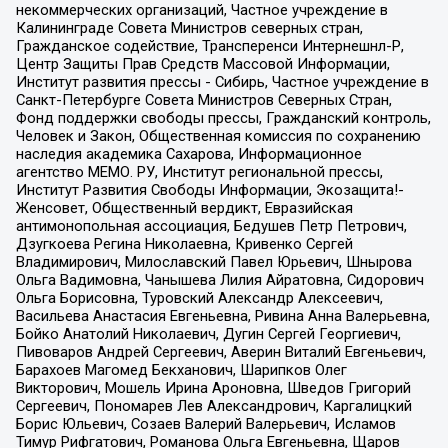
некоммерческих организаций, Частное учреждение в
Калининграде Совета Министров северных стран,
Гражданское содействие, Трансперенси Интернешнл-Р,
Центр Защиты Прав Средств Массовой Информации,
Институт развития прессы - Сибирь, Частное учреждение в
Санкт-Петербурге Совета Министров Северных Стран,
Фонд поддержки свободы прессы, Гражданский контроль,
Человек и Закон, Общественная комиссия по сохранению
наследия академика Сахарова, Информационное
агентство МЕМО. РУ, Институт региональной прессы,
Институт Развития Свободы Информации, Экозащита!-
Женсовет, Общественный вердикт, Евразийская
антимонопольная ассоциация, Бедушев Петр Петрович,
Дзугкоева Регина Николаевна, Кривенко Сергей
Владимирович, Милославский Павел Юрьевич, Шнырова
Ольга Вадимовна, Чанышева Лилия Айратовна, Сидорович
Ольга Борисовна, Туровский Александр Алексеевич,
Васильева Анастасия Евгеньевна, Ривина Анна Валерьевна,
Бойко Анатолий Николаевич, Дугин Сергей Георгиевич,
Пивоваров Андрей Сергеевич, Аверин Виталий Евгеньевич,
Барахоев Магомед Бекханович, Шарипков Олег
Викторович, Мошель Ирина Ароновна, Шведов Григорий
Сергеевич, Пономарев Лев Александрович, Каргалицкий
Борис Юльевич, Созаев Валерий Валерьевич, Исламов
Тимур Рифгатович, Романова Ольга Евгеньевна, Щаров