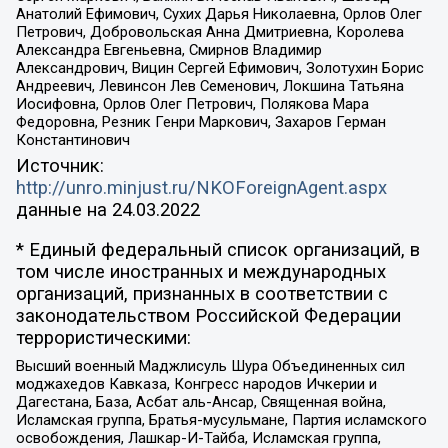
Анатолий Ефимович, Сухих Дарья Николаевна, Орлов Олег
Петрович, Добровольская Анна Дмитриевна, Королева
Александра Евгеньевна, Смирнов Владимир
Александрович, Вицин Сергей Ефимович, Золотухин Борис
Андреевич, Левинсон Лев Семенович, Локшина Татьяна
Иосифовна, Орлов Олег Петрович, Полякова Мара
Федоровна, Резник Генри Маркович, Захаров Герман
Константинович
Источник:
http://unro.minjust.ru/NKOForeignAgent.aspx
данные на
24.03.2022
* Единый федеральный список организаций, в
том числе иностранных и международных
организаций, признанных в соответствии с
законодательством Российской Федерации
террористическими:
Высший военный Маджлисуль Шура Объединенных сил
моджахедов Кавказа, Конгресс народов Ичкерии и
Дагестана, База, Асбат аль-Ансар, Священная война,
Исламская группа, Братья-мусульмане, Партия исламского
освобождения, Лашкар-И-Тайба, Исламская группа,