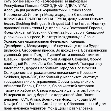
сеть организаций по наблюдению за выборами,
Республика Польша, СВОБОДНЫЙ ИДЕЛЬ-УРАЛ,
Ассоциация развития журналистики, IStories fonds,
Королевский Институт Международных Отношений,
КРИМСЬКА ПРАВОЗАХИСНА ГРУПА, Фонд имени Генриха
Бёлля, Stichting Bellingcat, Bellingcat Ltd, The Insider, Институт
правовой инициативы Центральной и Восточной Европы,
Фонд Открытой Эстонии, Calvert 22 Foundation, Канадский
украинский конгресс, Институт Макдональда-Лорье,
Украинская национальная федерация Канады,
Декабристы, Международный научный центр им Вудро
Вильсона, Свободная пресса, Возрождение, Всеукраинский
духовный центр , Риддл, Русский антивоенный комитет в
Швеции, Проект Медуза, Фонд Андрея Сахарова, Форум
свободной России, Лига Свободных Наций, Transparеncy
International, Форум Свободных Народов ПостРоссии,
Солидарность с гражданским движением в России –
Solidarus, КрымSOS, Свободный университет, Институт
государственного управления, Форум гражданского
общества Россия, Беллона, Союз жителей островов
Тисима и Хабомаи, Съезд народных депутатов, Гринпис
Интернешнл, Фонд борьбы с коррупцией Инк, Завет
церквей TCCN, Агора, Всемирный фонд природы, BDR
Novaja Gazeta-Europe, Алтай проект, Образовательный дом
прав человека Чернигов, Фонд Дом Прав Человека,