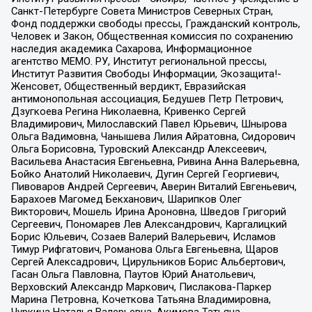
Санкт-Петербурге Совета Министров Северных Стран,
Фонд поддержки свободы прессы, Гражданский контроль,
Человек и Закон, Общественная комиссия по сохранению
наследия академика Сахарова, Информационное
агентство МЕМО. РУ, Институт региональной прессы,
Институт Развития Свободы Информации, Экозащита!-
Женсовет, Общественный вердикт, Евразийская
антимонопольная ассоциация, Бедушев Петр Петрович,
Дзугкоева Регина Николаевна, Кривенко Сергей
Владимирович, Милославский Павел Юрьевич, Шнырова
Ольга Вадимовна, Чанышева Лилия Айратовна, Сидорович
Ольга Борисовна, Туровский Александр Алексеевич,
Васильева Анастасия Евгеньевна, Ривина Анна Валерьевна,
Бойко Анатолий Николаевич, Дугин Сергей Георгиевич,
Пивоваров Андрей Сергеевич, Аверин Виталий Евгеньевич,
Барахоев Магомед Бекханович, Шарипков Олег
Викторович, Мошель Ирина Ароновна, Шведов Григорий
Сергеевич, Пономарев Лев Александрович, Каргалицкий
Борис Юльевич, Созаев Валерий Валерьевич, Исламов
Тимур Рифгатович, Романова Ольга Евгеньевна, Щаров
Сергей Алексадрович, Цирульников Борис Альбертович,
Гасан Ольга Павловна, Паутов Юрий Анатольевич,
Верховский Александр Маркович, Пислакова-Паркер
Марина Петровна, Кочеткова Татьяна Владимировна,