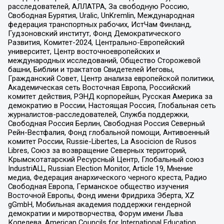
расследователей, АЛЛАТРА, За свободную Россию,
Свободная Бурятия, Uralic, UnKremlin, Международная
федерация транспортных рабочих, ИстЧам Финланд,
Гудзоновский институт, Фонд Демократического
Развития, Комитет-2024, Центрально-Европейский
университет, Центр восточноевропейских и
международных исследований, Общество Сторожевой
башни, Библии и трактатов Свидетелей Иеговы,
Гражданский Совет, Центр анализа европейской политики,
Академическая сеть Восточная Европа, Российский
комитет действия, РЭНД корпорейшн, Русская Америка за
демократию в России, Настоящая Россия, Глобальная сеть
журналистов-расследователей, Служба поддержки,
Свободная Россия Берлин, Свободная Россия Северный
Рейн-Вестфалия, Фонд глобальной помощи, Антивоенный
комитет России, Russie-Libertes, La Asocicion de Rusos
Libres, Союз за возвращение Северных территорий,
Крымскотатарский Ресурсный Центр, Глобальный союз
IndustriALL, Russian Election Monitor, Article 19, Мнение
медиа, Федерация анархического черного креста, Радио
Свободная Европа, Германское общество изучения
Восточной Европы, Фонд имени Фридриха Эберта, XZ
gGmbH, Мобильная академия поддержки гендерной
демократии и миротворчества, Форум имени Льва
Копелева, American Councils for International Education,