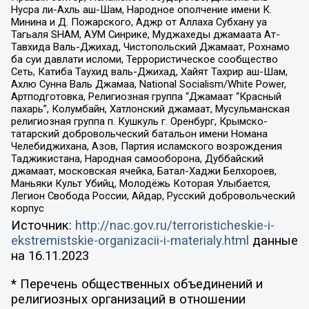
Нусра ли-Ахль аш-Шам, Народное ополчение имени К.
Минина и Д. Пожарского, Аджр от Аллаха Субхану уа
Тагьаля SHAM, АУМ Синрике, Муджахеды джамаата Ат-
Тавхида Валь-Джихад, Чистопольский Джамаат, Рохнамо
ба суи давлати исломи, Террористическое сообщество
Сеть, Катиба Таухид валь-Джихад, Хайят Тахрир аш-Шам,
Ахлю Сунна Валь Джамаа, National Socialism/White Power,
Артподготовка, Религиозная группа “Джамаат “Красный
пахарь”, Колумбайн, Хатлонский джамаат, Мусульманская
религиозная группа п. Кушкуль г. Оренбург, Крымско-
татарский добровольческий батальон имени Номана
Челебиджихана, Азов, Партия исламского возрождения
Таджикистана, Народная самооборона, Дуббайский
джамаат, московская ячейка, Батал-Хаджи Белхороев,
Маньяки Культ Убийц, Молодёжь Которая Улыбается,
Легион Свобода России, Айдар, Русский добровольческий
корпус
Источник:
http://nac.gov.ru/terroristicheskie-i-
ekstremistskie-organizacii-i-materialy.html
данные
на
16.11.2023
* Перечень общественных объединений и
религиозных организаций в отношении