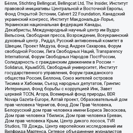
Бёлля, Stichting Bellingcat, Bellingcat Ltd, The Insider, Институт
правовой инициативы Центральной и Восточной Европы,
Фонд Открытой Эстонии, Calvert 22 Foundation, Канадский
украинский конгресс, Институт Макдональда-Лорье,
Украинская национальная федерация Канады,
Декабристы, Международный научный центр им Вудро
Вильсона, Свободная пресса, Возрождение, Всеукраинский
духовный центр , Риддл, Русский антивоенный комитет в
Швеции, Проект Медуза, Фонд Андрея Сахарова, Форум
свободной России, Лига Свободных Наций, Transparеncy
International, Форум Свободных Народов ПостРоссии,
Солидарность с гражданским движением в России –
Solidarus, КрымSOS, Свободный университет, Институт
государственного управления, Форум гражданского
общества Россия, Беллона, Союз жителей островов
Тисима и Хабомаи, Съезд народных депутатов, Гринпис
Интернешнл, Фонд борьбы с коррупцией Инк, Завет
церквей TCCN, Агора, Всемирный фонд природы, BDR
Novaja Gazeta-Europe, Алтай проект, Образовательный дом
прав человека Чернигов, Фонд Дом Прав Человека,
Белорусский дом прав человека имени Бориса Звозскова,
Дом прав человека Тбилиси, Дом прав человека Ереван,
Дом прав человека Крым, Центр дикого лосося, TVR
Studios, ТВ Дождь, Центр европейских исследований им
Вилфрида Мартенса, Сетевое объединение журналистов