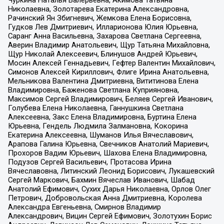
Чуркина Наталья Валерьевна, Акимова Татьяна
Николаевна, Золотарева Екатерина Александровна,
Рачинский Ян Збигневич, Жемкова Елена Борисовна,
Гудков Лев Дмитриевич, Илларионова Юлия Юрьевна,
Саранг Анна Васильевна, Захарова Светлана Сергеевна,
Аверин Владимир Анатольевич, Щур Татьяна Михайловна,
Щур Николай Алексеевич, Блинушов Андрей Юрьевич,
Мосин Алексей Геннадьевич, Гефтер Валентин Михайлович,
Симонов Алексей Кириллович, Флиге Ирина Анатольевна,
Мельникова Валентина Дмитриевна, Вититинова Елена
Владимировна, Баженова Светлана Куприяновна,
Максимов Сергей Владимирович, Беляев Сергей Иванович,
Голубева Елена Николаевна, Ганнушкина Светлана
Алексеевна, Закс Елена Владимировна, Буртина Елена
Юрьевна, Гендель Людмила Залмановна, Кокорина
Екатерина Алексеевна, Шуманов Илья Вячеславович,
Арапова Галина Юрьевна, Свечников Анатолий Мариевич,
Прохоров Вадим Юрьевич, Шахова Елена Владимировна,
Подузов Сергей Васильевич, Протасова Ирина
Вячеславовна, Литинский Леонид Борисович, Лукашевский
Сергей Маркович, Бахмин Вячеслав Иванович, Шабад
Анатолий Ефимович, Сухих Дарья Николаевна, Орлов Олег
Петрович, Добровольская Анна Дмитриевна, Королева
Александра Евгеньевна, Смирнов Владимир
Александрович, Вицин Сергей Ефимович, Золотухин Борис