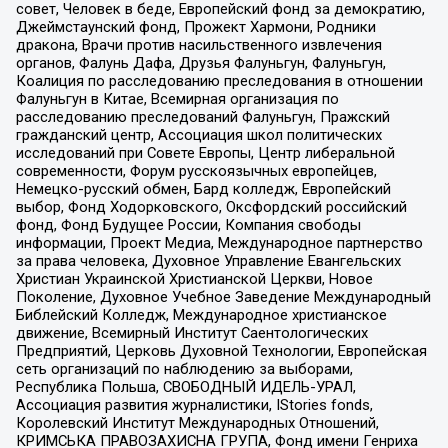
совет, Человек в беде, Европейский фонд за демократию,
Джеймстаунский фонд, Прожект Хармони, Родники
дракона, Врачи против насильственного извлечения
органов, Фалунь Дафа, Друзья Фалуньгун, Фалуньгун,
Коалиция по расследованию преследования в отношении
Фалуньгун в Китае, Всемирная организация по
расследованию преследований Фалуньгун, Пражский
гражданский центр, Ассоциация школ политических
исследований при Совете Европы, Центр либеральной
современности, Форум русскоязычных европейцев,
Немецко-русский обмен, Бард колледж, Европейский
выбор, Фонд Ходорковского, Оксфордский российский
фонд, Фонд Будущее России, Компания свободы
информации, Проект Медиа, Международное партнерство
за права человека, Духовное Управление Евангельских
Христиан Украинской Христианской Церкви, Новое
Поколение, Духовное Учебное Заведение Международный
Библейский Колледж, Международное христианское
движение, Всемирный Институт Саентологических
Предприятий, Церковь Духовной Технологии, Европейская
сеть организаций по наблюдению за выборами,
Республика Польша, СВОБОДНЫЙ ИДЕЛЬ-УРАЛ,
Ассоциация развития журналистики, IStories fonds,
Королевский Институт Международных Отношений,
КРИМСЬКА ПРАВОЗАХИСНА ГРУПА, Фонд имени Генриха