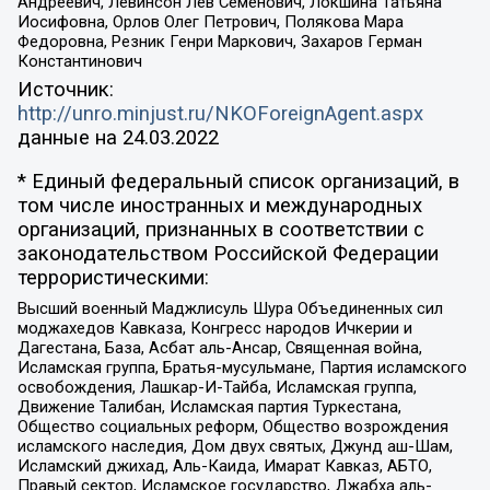
Андреевич, Левинсон Лев Семенович, Локшина Татьяна
Иосифовна, Орлов Олег Петрович, Полякова Мара
Федоровна, Резник Генри Маркович, Захаров Герман
Константинович
Источник:
http://unro.minjust.ru/NKOForeignAgent.aspx
данные на
24.03.2022
* Единый федеральный список организаций, в
том числе иностранных и международных
организаций, признанных в соответствии с
законодательством Российской Федерации
террористическими:
Высший военный Маджлисуль Шура Объединенных сил
моджахедов Кавказа, Конгресс народов Ичкерии и
Дагестана, База, Асбат аль-Ансар, Священная война,
Исламская группа, Братья-мусульмане, Партия исламского
освобождения, Лашкар-И-Тайба, Исламская группа,
Движение Талибан, Исламская партия Туркестана,
Общество социальных реформ, Общество возрождения
исламского наследия, Дом двух святых, Джунд аш-Шам,
Исламский джихад, Аль-Каида, Имарат Кавказ, АБТО,
Правый сектор, Исламское государство, Джабха аль-