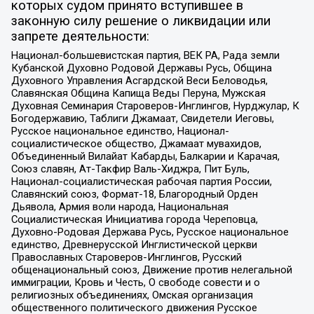
которых судом принято вступившее в
законную силу решение о ликвидации или
запрете деятельности:
Национал-большевистская партия, ВЕК РА, Рада земли
Кубанской Духовно Родовой Державы Русь, Община
Духовного Управления Асгардской Веси Беловодья,
Славянская Община Капища Веды Перуна, Мужская
Духовная Семинария Староверов-Инглингов, Нурджулар, К
Богодержавию, Таблиги Джамаат, Свидетели Иеговы,
Русское национальное единство, Национал-
социалистическое общество, Джамаат мувахидов,
Объединенный Вилайат Кабарды, Балкарии и Карачая,
Союз славян, Ат-Такфир Валь-Хиджра, Пит Буль,
Национал-социалистическая рабочая партия России,
Славянский союз, Формат-18, Благородный Орден
Дьявола, Армия воли народа, Национальная
Социалистическая Инициатива города Череповца,
Духовно-Родовая Держава Русь, Русское национальное
единство, Древнерусской Инглистической церкви
Православных Староверов-Инглингов, Русский
общенациональный союз, Движение против нелегальной
иммиграции, Кровь и Честь, О свободе совести и о
религиозных объединениях, Омская организация
общественного политического движения Русское