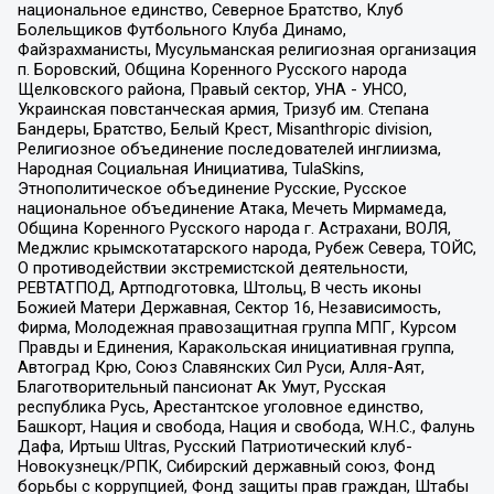
национальное единство, Северное Братство, Клуб
Болельщиков Футбольного Клуба Динамо,
Файзрахманисты, Мусульманская религиозная организация
п. Боровский, Община Коренного Русского народа
Щелковского района, Правый сектор, УНА - УНСО,
Украинская повстанческая армия, Тризуб им. Степана
Бандеры, Братство, Белый Крест, Misanthropic division,
Религиозное объединение последователей инглиизма,
Народная Социальная Инициатива, TulaSkins,
Этнополитическое объединение Русские, Русское
национальное объединение Атака, Мечеть Мирмамеда,
Община Коренного Русского народа г. Астрахани, ВОЛЯ,
Меджлис крымскотатарского народа, Рубеж Севера, ТОЙС,
О противодействии экстремистской деятельности,
РЕВТАТПОД, Артподготовка, Штольц, В честь иконы
Божией Матери Державная, Сектор 16, Независимость,
Фирма, Молодежная правозащитная группа МПГ, Курсом
Правды и Единения, Каракольская инициативная группа,
Автоград Крю, Союз Славянских Сил Руси, Алля-Аят,
Благотворительный пансионат Ак Умут, Русская
республика Русь, Арестантское уголовное единство,
Башкорт, Нация и свобода, Нация и свобода, W.H.С., Фалунь
Дафа, Иртыш Ultras, Русский Патриотический клуб-
Новокузнецк/РПК, Сибирский державный союз, Фонд
борьбы с коррупцией, Фонд защиты прав граждан, Штабы