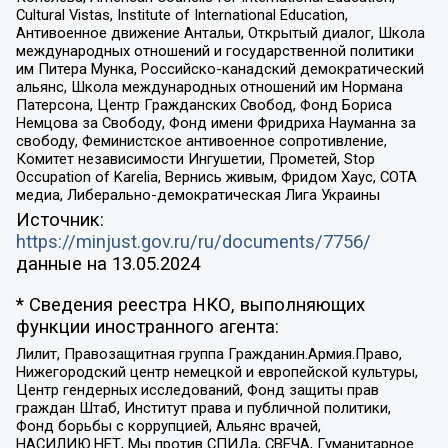
Cultural Vistas, Institute of International Education,
Антивоенное движение Антальи, Открытый диалог, Школа
международных отношений и государственной политики
им Питера Мунка, Российско-канадский демократический
альянс, Школа международных отношений им Нормана
Патерсона, Центр Гражданских Свобод, Фонд Бориса
Немцова за Свободу, Фонд имени Фридриха Науманна за
свободу, Феминистское антивоенное сопротивление,
Комитет независимости Ингушетии, Прометей, Stop
Occupation of Karelia, Вернись живым, Фридом Хаус, СОТА
медиа, Либерально-демократическая Лига Украины
Источник:
https://minjust.gov.ru/ru/documents/7756/
данные на
13.05.2024
* Сведения реестра НКО, выполняющих
функции иностранного агента:
Лилит, Правозащитная группа Гражданин.Армия.Право,
Нижегородский центр немецкой и европейской культуры,
Центр гендерных исследований, Фонд защиты прав
граждан Штаб, Институт права и публичной политики,
Фонд борьбы с коррупцией, Альянс врачей,
НАСИЛИЮ.НЕТ, Мы против СПИДа, СВЕЧА, Гуманитарное