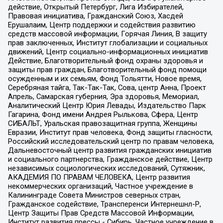
действие, Открытый Петербург, Лига Избирателей,
Правовая инициатива, Гражданский Союз, Хасдей
Ерушалаим, Центр поддержки и содействия развитию
средств массовой информации, Горячая Линия, В защиту
прав заключенных, Институт глобализации и социальных
движений, Центр социально-информационных инициатив
Действие, Благотворительный фонд охраны здоровья и
защиты прав граждан, Благотворительный фонд помощи
осужденным и их семьям, Фонд Тольятти, Новое время,
Серебряная тайга, Так-Так-Так, Сова, центр Анна, Проект
Апрель, Самарская губерния, Эра здоровья, Мемориал,
Аналитический Центр Юрия Левады, Издательство Парк
Гагарина, Фонд имени Андрея Рылькова, Сфера, Центр
СИБАЛЬТ, Уральская правозащитная группа, Женщины
Евразии, Институт прав человека, Фонд защиты гласности,
Российский исследовательский центр по правам человека,
Дальневосточный центр развития гражданских инициатив
и социального партнерства, Гражданское действие, Центр
независимых социологических исследований, Сутяжник,
АКАДЕМИЯ ПО ПРАВАМ ЧЕЛОВЕКА, Центр развития
некоммерческих организаций, Частное учреждение в
Калининграде Совета Министров северных стран,
Гражданское содействие, Трансперенси Интернешнл-Р,
Центр Защиты Прав Средств Массовой Информации,
Институт развития прессы - Сибирь, Частное учреждение в