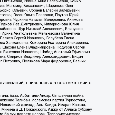
 Евгеньевна, Ривина Анна Валерьевна, Бойко
хоев Магомед Бекханович, Шарипков Олег
Борис Юльевич, Созаев Валерий Валерьевич,
тович, Гасан Ольга Павловна, Паутов Юрий
ровна, Чуркина Наталья Валерьевна, Акимова
 Гудков Лев Дмитриевич, Илларионова Юлия
ихайловна, Щур Николай Алексеевич, Блинушов
е Ирина Анатольевна, Мельникова Валентина
Беляев Сергей Иванович, Голубева Елена
ила Залмановна, Кокорина Екатерина Алексеевна,
, Шахова Елена Владимировна, Подузов Сергей
ин Вячеслав Иванович, Шабад Анатолий Ефимович,
вна, Смирнов Владимир Александрович, Вицин
ег Петрович, Полякова Мара Федоровна, Резник
ганизаций, признанных в соответствии с
на, База, Асбат аль-Ансар, Священная война,
ижение Талибан, Исламская партия Туркестана,
Исламский джихад, Аль-Каида, Имарат Кавказ,
 Минина и Д. Пожарского, Аджр от Аллаха Субхану
о ба суи давлати исломи, Террористическое