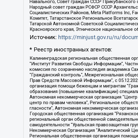
Навального, Совет граждан СССР Прикубанского 
Народный совет граждан РСФСР СССР Архангельск
Социалистических Районов, Meta Platforms Inc, 
Комитет, Татарстанское Региональное Всетатар
Татарской Автономной Советской Социалистическ
Красноярского края, Этническое национальное о
Источник:
https://minjust.gov.ru/ru/doc
* Реестр иностранных агентов:
Калининградская региональная общественная организация "Экозащита!-Женсовет", Фонд содействия защите прав и свобод граждан "Общественный вердикт", Фонд "Институт Развития Свободы Информации", Частное учреждение "Информационное агентство МЕМО. РУ", Региональная общественная организация "Общественная комиссия по сохранению наследия академика Сахарова", Фонд поддержки свободы прессы, Санкт-Петербургская общественная правозащитная организация "Гражданский контроль", Межрегиональная общественная организация "Информационно-просветительский центр "Мемориал", Региональный Фонд "Центр Защиты Прав Средств Массовой Информации", с 05.12.2023 Фонд "Центр Защиты Прав Средств массовой информации", Региональная общественная благотворительная организация помощи беженцам и мигрантам "Гражданское содействие", Негосударственное образовательное учреждение дополнительного профессионального образования (повышение квалификации) специалистов "АКАДЕМИЯ ПО ПРАВАМ ЧЕЛОВЕКА", Свердловская региональная общественная организация "Сутяжник", Автономная некоммерческая организация "Центр независимых социологических исследований", Союз общественных объединений "Российский исследовательский центр по правам человека", Региональное общественное учреждение научно-информационный центр "МЕМОРИАЛ", Некоммерческая организация "Фонд защиты гласности", Автономная некоммерческая организация "Институт прав человека", Городская общественная организация "Екатеринбургское общество "МЕМОРИАЛ", Городская общественная организация "Рязанское историко-просветительское и правозащитное общество "Мемориал" (Рязанский Мемориал), Челябинский региональный орган общественной самодеятельности – женское общественное объединение "Женщины Евразии", Челябинский региональный орган общественной самодеятельности "Уральская правозащитная группа", Фонд содействия защите здоровья и социальной справедливости имени Андрея Рылькова, Автономная Некоммерческая Организация "Аналитический Центр Юрия Левады", Автономная некоммерческая организация социальной поддержки населения "Проект Апрель", Региональная общественная организация помощи женщинам и детям, находящимся в кризисной ситуации "Информационно-методический центр "Анна", Фонд содействия развитию массовых коммуникаций и правовому просвещению "Так-так-Так", Фонд содействия устойчивому развитию "Серебряная тайга", Свердловский региональный общественный фонд социальных проектов "Новое время", "Idel.Реалии", Кавказ.Реалии, Крым.Реалии, Телеканал Настоящее Время, Татаро-башкирская служба Радио Свобода (Azatliq Radiosi), Радио Свободная Европа/Радио Свобода (PCE/PC), "Сибирь.Реалии", "Фактограф", Благотворительный фонд помощи осужденным и их семьям, Автономная некоммерческая организация "Институт глобализации и социальных движений", Фонд "В защиту прав заключенных", Частное учреждение "Центр поддержки и содействия развитию средств массовой информации", Пензенский региональный общественный благотворительный фонд "Гражданский союз", "Север.Реалии", Некоммерческая организация Фонд "Правовая инициатива", 