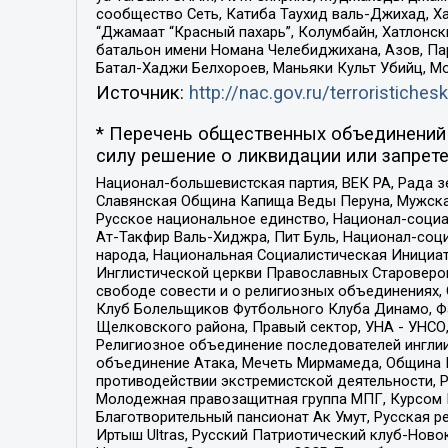
сообщество Сеть, Катиба Таухид валь-Джихад, Хай
“Джамаат “Красный пахарь”, Колумбайн, Хатлонск
батальон имени Номана Челебиджихана, Азов, Па
Батал-Хаджи Белхороев, Маньяки Культ Убийц, М
Источник:
http://nac.gov.ru/terroristichesk
* Перечень общественных объединений 
силу решение о ликвидации или запрете
Национал-большевистская партия, ВЕК РА, Рада 
Славянская Община Капища Веды Перуна, Мужская
Русское национальное единство, Национал-социа
Ат-Такфир Валь-Хиджра, Пит Буль, Национал-соц
народа, Национальная Социалистическая Инициат
Инглистической церкви Православных Староверов
свободе совести и о религиозных объединениях,
Клуб Болельщиков Футбольного Клуба Динамо, Фа
Щелковского района, Правый сектор, УНА - УНСО, У
Религиозное объединение последователей инглии
объединение Атака, Мечеть Мирмамеда, Община К
противодействии экстремистской деятельности, 
Молодежная правозащитная группа МПГ, Курсом П
Благотворительный пансионат Ак Умут, Русская ре
Иртыш Ultras, Русский Патриотический клуб-Нов