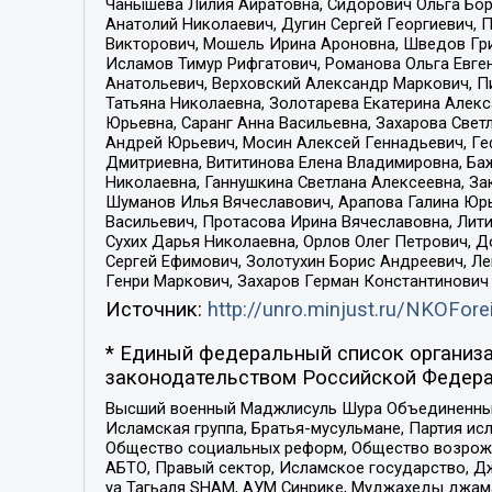
Чанышева Лилия Айратовна, Сидорович Ольга Бори
Анатолий Николаевич, Дугин Сергей Георгиевич, 
Викторович, Мошель Ирина Ароновна, Шведов Гри
Исламов Тимур Рифгатович, Романова Ольга Евге
Анатольевич, Верховский Александр Маркович, П
Татьяна Николаевна, Золотарева Екатерина Алек
Юрьевна, Саранг Анна Васильевна, Захарова Свет
Андрей Юрьевич, Мосин Алексей Геннадьевич, Ге
Дмитриевна, Вититинова Елена Владимировна, Ба
Николаевна, Ганнушкина Светлана Алексеевна, За
Шуманов Илья Вячеславович, Арапова Галина Юрь
Васильевич, Протасова Ирина Вячеславовна, Лит
Сухих Дарья Николаевна, Орлов Олег Петрович, 
Сергей Ефимович, Золотухин Борис Андреевич, Л
Генри Маркович, Захаров Герман Константинович
Источник:
http://unro.minjust.ru/NKOFore
* Единый федеральный список организа
законодательством Российской Федера
Высший военный Маджлисуль Шура Объединенных с
Исламская группа, Братья-мусульмане, Партия ис
Общество социальных реформ, Общество возрожд
АБТО, Правый сектор, Исламское государство, Д
уа Тагьаля SHAM, АУМ Синрике, Муджахеды джама