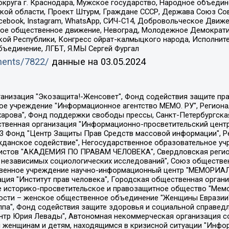
округа г. Краснодара, Мужское государство, Народное объедин
ой области, Проект Штурм, Граждане СССР, Держава Союз Сов
Facebook, Instagram, WhatsApp, СИЧ-С14, Добровольческое Движ
ское общественное движение, Невоград, Молодежное Демократ
ой Республики, Конгресс ойрат-калмыцкого народа, Исполнит
бъединение, ЛГБТ, Я.МЫ Сергей Фургал
uments/7822/
данные на
03.05.2024
Общество с ограниченной ответственностью "Радио Свободная Европа/Радио Свобода", Чешское информационное агентство "MEDIUM-ORIENT", Красноярская региональная общественная организация "Мы против СПИДа", Камалягин Денис Николаевич, Маркелов Сергей Евгеньевич, Пономарев Лев Александрович, Савицкая Людмила Алексеевна, Автономная некоммерческая организация "Центр по работе с проблемой насилия "НАСИЛИЮ.НЕТ", Межрегиональный профессиональный союз работников здравоохранения "Альянс врачей", Юридическое лицо, зарегистрированное в Латвийской Республике, SIA "Medusa Project" (регистрационный номер 40103797863, дата регистрации 10.06.2014), Некоммерческая организация "Фонд по борьбе с коррупцией", Автономная некоммерческая организация "Институт права и публичной политики", Баданин Роман Сергеевич, Гликин Максим Александрович, Железнова Мария Михайловна, Лукьянова Юлия Сергеевна, Маетная Елизавета Витальевна, Маняхин Петр Борисович, Чуракова Ольга Владимировна, Ярош Юлия Петровна, Юридическое лицо "The Insider SIA", зарегистрированное в Риге, Латвийская Республика (дата регистрации 26.06.2015), являющееся администратором доменного имени интернет-издания "The Insider SIA", https://theins.ru, Постернак Алексей Евгеньевич, Рубин Михаил Аркадьевич, Анин Роман Александрович, Юридическое лицо Istories fonds, зарегистрированное в Латвийской Республике (регистрационный номер 50008295751, дата регистрации 24.02.2020), Великовский Дмитрий Александрович, Долинина Ирина Николаевна, Мароховская Алеся Алексеевна, Шлейнов Роман Юрьевич, Шмагун Олеся Валентиновна, Общество с ограниченной ответственностью "Альтаир 2021", Общество с ограниченной ответственностью "Вега 2021", Общество с ограниченной ответственностью "Главный редактор 2021", Общество с ограниченной ответственностью "Ромашки монолит", Важенков Артем Валерьевич, Ивановская областная общественная организация "Центр гендерных исследований", Гурман Юрий Альбертович, Медиапроект "ОВД-Инфо", Егоров Владимир Владимирович, Жилинский Владимир Александрович, Общество с ограниченной ответственностью "ЗП", Иванова София Юрьевна, Карезина Инна Павловна, Кильтау Екатерина Викторовна, Петров Алексей Викторович, Пискунов Сергей Евгеньевич, Смирнов Сергей Сергеевич, Тихонов Михаил Сергеевич, Общество с ограниченной ответственностью "ЖУРНАЛИСТ-ИНОСТРАННЫЙ АГЕНТ", Арапова Галина Юрьевна, Вольтская Татьяна Анатольевна, Американская компания "Mason G.E.S. Anonymous Foundation" (США), являющаяся владельцем интернет-издания https://mnews.world/, Компания "Stichting Bellingcat", зарегистрированная в Нидерландах (дата регистрации 11.07.2018), Захаров Андрей Вячеславович, Клепиковская Екатерина Дмитриевна, Общество с ограниченной ответственностью "МЕМО", Перл Роман Александрович, Симонов Евгений Алексеевич, Соловьева Елена Анатольевна, Сотников Даниил Владимирович, Сурначева Елизавета Дмитриевна, Автономная некоммерческая организация по защите прав человека и информированию населения "Якутия – Наше Мнение", Общество с ограниченной ответственностью "Москоу диджитал медиа", с 26.01.2023 Общество с ограниченной ответственностью "Чайка Белые сады", Ветошкина Валерия Валерьевна, Заговора Максим Александрович, Межрегиональное общественное движение "Российская ЛГБТ - сеть", Оленичев Максим Владимирович, Павлов Иван Юрьевич, Скворцова Елена Сергеевна, Общество с ограниченной ответственностью "Как бы инагент", Кочетков Игорь Викторович, Общество с ограниченной ответственностью "Честные выборы", Еланчик Олег Александрович, Общество с ограниченной ответственностью "Нобелевский призыв", Гималова Регина Эмилевна, Григорьев Андрей Валерьевич, Григорьева Алина Александровна, Ассоциация по содействию защите прав призывников, альтернативнослужащих и военнослужащих "Правозащитная группа "Гражданин.Армия.Право", Хисамова Регина Фаритовна, Автономная некоммерческая организация по реализа