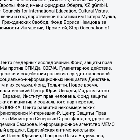
Европы, Фонд имени Фридриха Эберта, XZ gGmbH,
ls for International Education, Cultural Vistas,
ошений и государственной политики им Питера Мунка,
 Гражданских Свобод, Фонд Бориса Немцова за
имости Ингушетии, Прометей, Stop Occupation of
 Центр гендерных исследований, Фонд защиты прав
 Мы против СПИДа, СВЕЧА, Гуманитарное действие,
ддержки и содействия развитию средств массовой
р социально-информационных инициатив Действие,
 и их семьям, Фонд Тольятти, Новое время,
, Аналитический Центр Юрия Левады, Издательство
 Евразии, Институт прав человека, Фонд защиты
ких инициатив и социального партнерства,
ЕЛОВЕКА, Центр развития некоммерческих
 Трансперенси Интернешнл-Р, Центр Защиты Прав
овета Министров Северных Стран, Фонд поддержки
адемика Сахарова, Информационное агентство МЕМО.
ый вердикт, Евразийская антимонопольная
кий Павел Юрьевич, Шнырова Ольга Вадимовна,