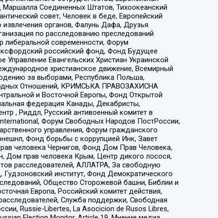
 Маршалла Соединенных Штатов, Тихоокеанский
нтический совет, Человек в беде, Европейский
 извлечения органов, Фалунь Дафа, Друзья
рганизация по расследованию преследований
тр либеральной современности, Форум
 Оксфордский российский фонд, Фонд Будущее
е Управление Евангельских Христиан Украинской
еждународное христианское движение, Всемирный
людению за выборами, Республика Польша,
народных Отношений, КРИМСЬКА ПРАВОЗАХИСНА
ы Центральной и Восточной Европы, Фонд Открытой
иональная федерация Канады, Декабристы,
тр , Риддл, Русский антивоенный комитет в
nternational, Форум Свободных Народов ПостРоссии,
дарственного управления, Форум гражданского
рнешнл, Фонд борьбы с коррупцией Инк, Завет
прав человека Чернигов, Фонд Дом Прав Человека,
н, Дом прав человека Крым, Центр дикого лосося,
стов расследователей, АЛЛАТРА, За свободную
д, Гудзоновский институт, Фонд Демократического
сследований, Общество Сторожевой башни, Библии и
сточная Европа, Российский комитет действия,
-расследователей, Служба поддержки, Свободная
 Russie-Libertes, La Asocicion de Rusos Libres,
an Election Monitor, Article 19, Мнение медиа,