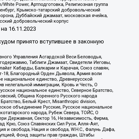
/White Power, Артподготовка, Религиозная группа
Оренбург, Крымско-татарский добровольческий
орона, Дуббайский джамаат, московская ячейка,
усский добровольческий корпус
 на
16.11.2023
судом принято вступившее в законную
вного Управления Асгардской Веси Беловодья,
годержавию, Таблиги Джамаат, Свидетели Иеговы,
айат Кабарды, Балкарии и Карачая, Союз славян,
т-18, Благородный Орден Дьявола, Армия воли
ое национальное единство, Древнерусской
 нелегальной иммиграции, Кровь и Честь, О
усское национальное единство, Северное Братство,
ровский, Община Коренного Русского народа
атство, Белый Крест, Misanthropic division,
еское объединение Русские, Русское национальное
котатарского народа, Рубеж Севера, ТОЙС, О
ри Державная, Сектор 16, Независимость, Фирма,
д Крю, Союз Славянских Сил Руси, Алля-Аят,
я и свобода, Нация и свобода, W.H.С., Фалунь Дафа,
рупцией, Фонд защиты прав граждан, Штабы