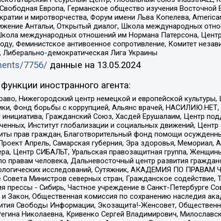
 Свободная Европа, Германское общество изучения Восточной 
и и миротворчества, Форум имени Льва Копелева, American Counci
ое движение Антальи, Открытый диалог, Школа международных отн
Школа международных отношений им Нормана Патерсона, Центр
ду, Феминистское антивоенное сопротивление, Комитет независ
а, Либерально-демократическая Лига Украины
uments/7756/
данные на
13.05.2024
функции иностранного агента:
раво, Нижегородский центр немецкой и европейской культуры,
тики, Фонд борьбы с коррупцией, Альянс врачей, НАСИЛИЮ.НЕТ,
я инициатива, Гражданский Союз, Хасдей Ерушалаим, Центр по
юченных, Институт глобализации и социальных движений, Цент
ты прав граждан, Благотворительный фонд помощи осужденным
а, Проект Апрель, Самарская губерния, Эра здоровья, Мемориал
ера, Центр СИБАЛЬТ, Уральская правозащитная группа, Женщины
по правам человека, Дальневосточный центр развития гражданс
ологических исследований, Сутяжник, АКАДЕМИЯ ПО ПРАВАМ Ч
е Совета Министров северных стран, Гражданское содействие,
я прессы - Сибирь, Частное учреждение в Санкт-Петербурге С
 и Закон, Общественная комиссия по сохранению наследия ак
звития Свободы Информации, Экозащита!-Женсовет, Общественн
Регина Николаевна, Кривенко Сергей Владимирович, Милославс