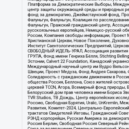
Платформа за Демократические Выборы, Междуна
центр защиты окружающей среды и природных ресу
фонд за демократию, Джеймстаунский фонд, Прож
Фалуньгун, Фалуньгун, Коалиция по расследован
Фалуньгун, Пражский гражданский центр, Ассоци
русскоязычных европейцев, Немецко-русский об
России, Компания свободы информации, Проект М
Христианской Церкви, Новое Поколение, Духовн
Институт Саентологических Предприятий, Церков
СВОБОДНЫЙ ИДЕЛЬ-УРАЛ, Ассоциация развития ж
ГРУПА, Фонд имени Генриха Бёлля, Stichting Bellin
Эстонии, Calvert 22 Foundation, Канадский укра
Международный научный центр им Вудро Вильсона
Швеции, Проект Медуза, Фонд Андрея Сахарова, Ф
Солидарность с гражданским движением в России 
общества Россия, Беллона, Союз жителей острово
церквей TCCN, Агора, Всемирный фонд природы, B
Белорусский дом прав человека имени Бориса Зво
TVR Studios, ТВ Дождь, Центр европейских иссл
Россию, Свободная Бурятия, Uralic, UnKremlin, 
Развития, Комитет-2024, Центрально-Европейски
трактатов Свидетелей Иеговы, Гражданский Совет
РЭНД корпорейшн, Русская Америка за демократи
Россия Берлин, Свободная Россия Северный Рейн-В
Союз за возвращение Северных территорий, Крымско