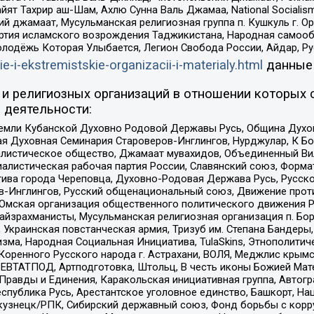
ят Тахрир аш-Шам, Ахлю Сунна Валь Джамаа, National Socialism
ий джамаат, Мусульманская религиозная группа п. Кушкуль г. 
ртия исламского возрождения Таджикистана, Народная самооб
олодёжь Которая Улыбается, Легион Свобода России, Айдар, Р
ie-i-ekstremistskie-organizacii-i-materialy.html
данные
и религиозных организаций в отношении которых 
 деятельности:
земли Кубанской Духовно Родовой Державы Русь, Община Духо
 Духовная Семинария Староверов-Инглингов, Нурджулар, К Бо
листическое общество, Джамаат мувахидов, Объединенный Вил
иалистическая рабочая партия России, Славянский союз, Форма
ива города Череповца, Духовно-Родовая Держава Русь, Русск
-Инглингов, Русский общенациональный союз, Движение против
 Омская организация общественного политического движения Р
йзрахманисты, Мусульманская религиозная организация п. Бо
краинская повстанческая армия, Тризуб им. Степана Бандеры, Бр
зма, Народная Социальная Инициатива, TulaSkins, Этнополитич
оренного Русского народа г. Астрахани, ВОЛЯ, Меджлис крымс
РЕВТАТПОД, Артподготовка, Штольц, В честь иконы Божией Мате
равды и Единения, Каракольская инициативная группа, Автогра
спублика Русь, Арестантское уголовное единство, Башкорт, Наци
окузнецк/РПК, Сибирский державный союз, Фонд борьбы с кор