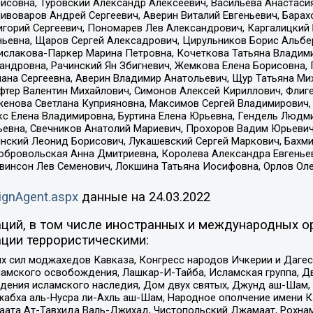
совна, Туровский Александр Алексеевич, Васильева Анастасия
Пивоваров Андрей Сергеевич, Аверин Виталий Евгеньевич, Бара
горий Сергеевич, Пономарев Лев Александрович, Каргалицкий 
ньевна, Щаров Сергей Алексадрович, Цирульников Борис Альбер
ислакова-Паркер Марина Петровна, Кочеткова Татьяна Владими
сандровна, Рачинский Ян Збигневич, Жемкова Елена Борисовна,
лана Сергеевна, Аверин Владимир Анатольевич, Щур Татьяна М
фтер Валентин Михайлович, Симонов Алексей Кириллович, Флиг
женова Светлана Куприяновна, Максимов Сергей Владимирович, 
кс Елена Владимировна, Буртина Елена Юрьевна, Гендель Людм
евна, Свечников Анатолий Мариевич, Прохоров Вадим Юрьевич
инский Леонид Борисович, Лукашевский Сергей Маркович, Бахм
Добровольская Анна Дмитриевна, Королева Александра Евгенье
евинсон Лев Семенович, Локшина Татьяна Иосифовна, Орлов Ол
ignAgent.aspx
данные на
24.03.2022
ций, в том числе иностранных и международных ор
ции террористическими:
ил моджахедов Кавказа, Конгресс народов Ичкерии и Дагеста
ламского освобождения, Лашкар-И-Тайба, Исламская группа, Дв
ения исламского наследия, Дом двух святых, Джунд аш-Шам, 
жабха аль-Нусра ли-Ахль аш-Шам, Народное ополчение имени К.
ата Ат-Тавхида Валь-Джихад, Чистопольский Джамаат, Рохнам