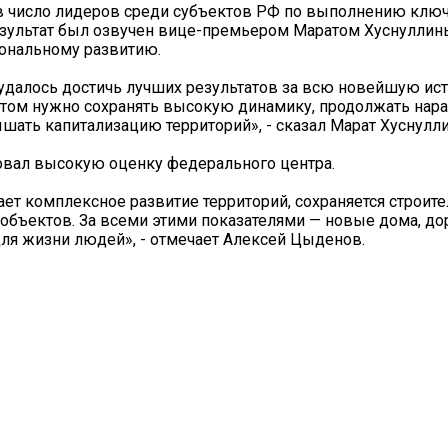
 в число лидеров среди субъектов РФ по выполнению клю
езультат был озвучен вице-премьером Маратом Хуснуллин
иональному развитию.
удалось достичь лучших результатов за всю новейшую ис
этом нужно сохранять высокую динамику, продолжать нар
шать капитализацию территорий», - сказал Марат Хуснулли
вал высокую оценку федерального центра.
ает комплексное развитие территорий, сохраняется строит
объектов. За всеми этими показателями — новые дома, до
ля жизни людей», - отмечает Алексей Цыденов.