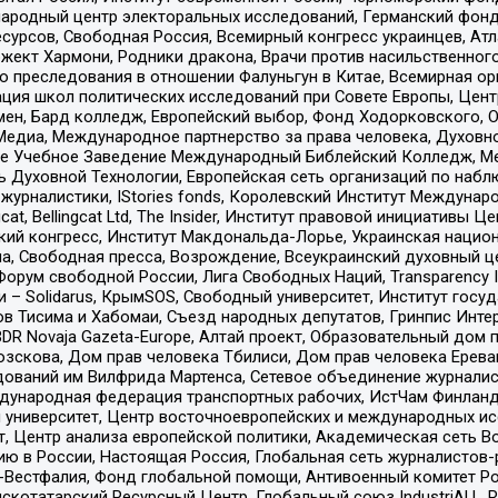
родный центр электоральных исследований, Германский фонд
рсов, Свободная Россия, Всемирный конгресс украинцев, Атла
ект Хармони, Родники дракона, Врачи против насильственного
ию преследования в отношении Фалуньгун в Китае, Всемирная о
ация школ политических исследований при Совете Европы, Цен
мен, Бард колледж, Европейский выбор, Фонд Ходорковского,
едиа, Международное партнерство за права человека, Духовно
ое Учебное Заведение Международный Библейский Колледж, М
ь Духовной Технологии, Европейская сеть организаций по наб
урналистики, IStories fonds, Королевский Институт Между
gcat, Bellingcat Ltd, The Insider, Институт правовой инициатив
инский конгресс, Институт Макдональда-Лорье, Украинская нац
, Свободная пресса, Возрождение, Всеукраинский духовный цен
орум свободной России, Лига Свободных Наций, Transparеncy I
– Solidarus, КрымSOS, Свободный университет, Институт госу
в Тисима и Хабомаи, Съезд народных депутатов, Гринпис Инте
DR Novaja Gazeta-Europe, Алтай проект, Образовательный дом 
зскова, Дом прав человека Тбилиси, Дом прав человека Ерева
едований им Вилфрида Мартенса, Сетевое объединение журнали
Международная федерация транспортных рабочих, ИстЧам Финлан
й университет, Центр восточноевропейских и международных и
, Центр анализа европейской политики, Академическая сеть Во
ю в России, Настоящая Россия, Глобальная сеть журналистов
естфалия, Фонд глобальной помощи, Антивоенный комитет России,
татарский Ресурсный Центр, Глобальный союз IndustriALL, Russi