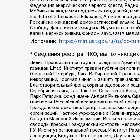
Федерация анархического черного креста, Радио
Мобильная академия поддержки гендерной демократи
Institute of International Education, Антивоенн
Российско-канадский демократический альянс, 
Свободу, Фонд имени Фридриха Науманна за свобо
Karelia, Вернись живым, Фридом Хаус, СОТА меди
Источник:
https://minjust.gov.ru/ru/doc
* Сведения реестра НКО, выполняющих 
Лилит, Правозащитная группа Гражданин.Армия.П
граждан Штаб, Институт права и публичной поли
Открытый Петербург, Лига Избирателей, Правова
информации, Горячая Линия, В защиту прав закл
Благотворительный фонд охраны здоровья и защи
Серебряная тайга, Так-Так-Так, Сова, центр Анн
Парк Гагарина, Фонд имени Андрея Рылькова, Сф
гласности, Российский исследовательский центр 
Гражданское действие, Центр независимых соци
организаций, Частное учреждение в Калининград
Средств Массовой Информации, Институт развити
свободы прессы, Гражданский контроль, Человек
РУ, Институт региональной прессы, Институт Ра
ассоциация, Бедушев Петр Петрович, Дзугкоева 