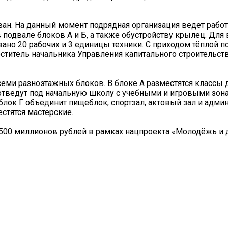
ан. На данный момент подрядная организация ведет рабо
 подвале блоков А и Б, а также обустройству крылец. Для
вано 20 рабочих и 3 единицы техники. С приходом тёплой 
еститель начальника Управления капитального строительст
еми разноэтажных блоков. В блоке А разместятся классы 
 отведут под начальную школу с учебными и игровыми зона
 блок Г объединит пищеблок, спортзал, актовый зал и адми
естятся мастерские.
00 миллионов рублей в рамках нацпроекта «Молодёжь и д