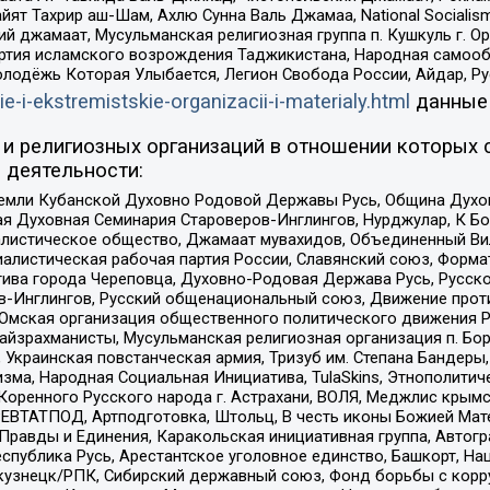
ят Тахрир аш-Шам, Ахлю Сунна Валь Джамаа, National Socialism
ий джамаат, Мусульманская религиозная группа п. Кушкуль г. 
ртия исламского возрождения Таджикистана, Народная самооб
олодёжь Которая Улыбается, Легион Свобода России, Айдар, Р
ie-i-ekstremistskie-organizacii-i-materialy.html
данные
и религиозных организаций в отношении которых 
 деятельности:
земли Кубанской Духовно Родовой Державы Русь, Община Духо
 Духовная Семинария Староверов-Инглингов, Нурджулар, К Бо
листическое общество, Джамаат мувахидов, Объединенный Вил
иалистическая рабочая партия России, Славянский союз, Форма
ива города Череповца, Духовно-Родовая Держава Русь, Русск
-Инглингов, Русский общенациональный союз, Движение против
 Омская организация общественного политического движения Р
йзрахманисты, Мусульманская религиозная организация п. Бо
краинская повстанческая армия, Тризуб им. Степана Бандеры, Бр
зма, Народная Социальная Инициатива, TulaSkins, Этнополитич
оренного Русского народа г. Астрахани, ВОЛЯ, Меджлис крымс
РЕВТАТПОД, Артподготовка, Штольц, В честь иконы Божией Мате
равды и Единения, Каракольская инициативная группа, Автогра
спублика Русь, Арестантское уголовное единство, Башкорт, Наци
окузнецк/РПК, Сибирский державный союз, Фонд борьбы с кор