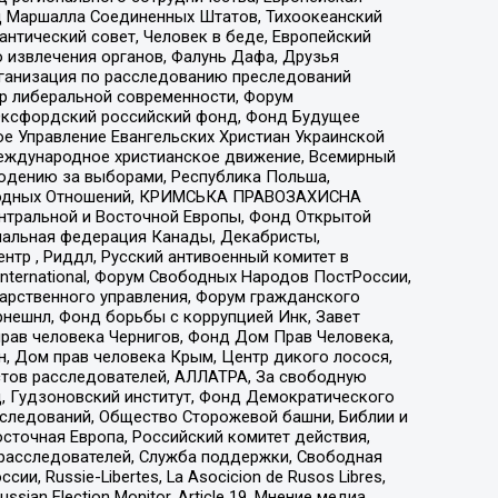
 Маршалла Соединенных Штатов, Тихоокеанский
нтический совет, Человек в беде, Европейский
 извлечения органов, Фалунь Дафа, Друзья
рганизация по расследованию преследований
тр либеральной современности, Форум
 Оксфордский российский фонд, Фонд Будущее
е Управление Евангельских Христиан Украинской
еждународное христианское движение, Всемирный
людению за выборами, Республика Польша,
народных Отношений, КРИМСЬКА ПРАВОЗАХИСНА
ы Центральной и Восточной Европы, Фонд Открытой
иональная федерация Канады, Декабристы,
тр , Риддл, Русский антивоенный комитет в
nternational, Форум Свободных Народов ПостРоссии,
дарственного управления, Форум гражданского
рнешнл, Фонд борьбы с коррупцией Инк, Завет
прав человека Чернигов, Фонд Дом Прав Человека,
н, Дом прав человека Крым, Центр дикого лосося,
стов расследователей, АЛЛАТРА, За свободную
д, Гудзоновский институт, Фонд Демократического
сследований, Общество Сторожевой башни, Библии и
сточная Европа, Российский комитет действия,
-расследователей, Служба поддержки, Свободная
 Russie-Libertes, La Asocicion de Rusos Libres,
an Election Monitor, Article 19, Мнение медиа,