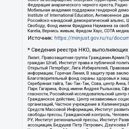
Федерация анархического черного креста, Радио
Мобильная академия поддержки гендерной демократи
Institute of International Education, Антивоенн
Российско-канадский демократический альянс, 
Свободу, Фонд имени Фридриха Науманна за свобо
Karelia, Вернись живым, Фридом Хаус, СОТА меди
Источник:
https://minjust.gov.ru/ru/doc
* Сведения реестра НКО, выполняющих 
Лилит, Правозащитная группа Гражданин.Армия.П
граждан Штаб, Институт права и публичной поли
Открытый Петербург, Лига Избирателей, Правова
информации, Горячая Линия, В защиту прав закл
Благотворительный фонд охраны здоровья и защи
Серебряная тайга, Так-Так-Так, Сова, центр Анн
Парк Гагарина, Фонд имени Андрея Рылькова, Сф
гласности, Российский исследовательский центр 
Гражданское действие, Центр независимых соци
организаций, Частное учреждение в Калининград
Средств Массовой Информации, Институт развити
свободы прессы, Гражданский контроль, Человек
РУ, Институт региональной прессы, Институт Ра
ассоциация, Бедушев Петр Петрович, Дзугкоева 