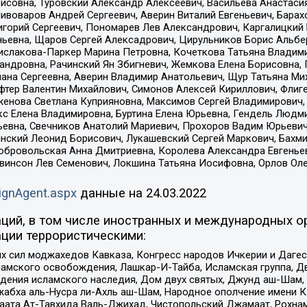
совна, Туровский Александр Алексеевич, Васильева Анастасия
Пивоваров Андрей Сергеевич, Аверин Виталий Евгеньевич, Бара
горий Сергеевич, Пономарев Лев Александрович, Каргалицкий 
ньевна, Щаров Сергей Алексадрович, Цирульников Борис Альбер
ислакова-Паркер Марина Петровна, Кочеткова Татьяна Владими
сандровна, Рачинский Ян Збигневич, Жемкова Елена Борисовна,
лана Сергеевна, Аверин Владимир Анатольевич, Щур Татьяна М
фтер Валентин Михайлович, Симонов Алексей Кириллович, Флиг
женова Светлана Куприяновна, Максимов Сергей Владимирович, 
кс Елена Владимировна, Буртина Елена Юрьевна, Гендель Людм
евна, Свечников Анатолий Мариевич, Прохоров Вадим Юрьевич
инский Леонид Борисович, Лукашевский Сергей Маркович, Бахм
Добровольская Анна Дмитриевна, Королева Александра Евгенье
евинсон Лев Семенович, Локшина Татьяна Иосифовна, Орлов Ол
ignAgent.aspx
данные на
24.03.2022
ций, в том числе иностранных и международных ор
ции террористическими:
ил моджахедов Кавказа, Конгресс народов Ичкерии и Дагеста
ламского освобождения, Лашкар-И-Тайба, Исламская группа, Дв
ения исламского наследия, Дом двух святых, Джунд аш-Шам, 
жабха аль-Нусра ли-Ахль аш-Шам, Народное ополчение имени К.
ата Ат-Тавхида Валь-Джихад, Чистопольский Джамаат, Рохнам