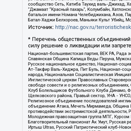
сообщество Сеть, Катиба Таухид валь-Джихад, Хай
“Джамаат “Красный пахарь”, Колумбайн, Хатлонск
батальон имени Номана Челебиджихана, Азов, Па
Батал-Хаджи Белхороев, Маньяки Культ Убийц, М
Источник:
http://nac.gov.ru/terroristichesk
* Перечень общественных объединений 
силу решение о ликвидации или запрете
Национал-большевистская партия, ВЕК РА, Рада 
Славянская Община Капища Веды Перуна, Мужская
Русское национальное единство, Национал-социа
Ат-Такфир Валь-Хиджра, Пит Буль, Национал-соц
народа, Национальная Социалистическая Инициат
Инглистической церкви Православных Староверов
свободе совести и о религиозных объединениях,
Клуб Болельщиков Футбольного Клуба Динамо, Фа
Щелковского района, Правый сектор, УНА - УНСО, У
Религиозное объединение последователей инглии
объединение Атака, Мечеть Мирмамеда, Община К
противодействии экстремистской деятельности, 
Молодежная правозащитная группа МПГ, Курсом П
Благотворительный пансионат Ак Умут, Русская ре
Иртыш Ultras, Русский Патриотический клуб-Нов