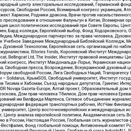
родный центр электоральных исследований, Германский фонд
рсов, Свободная Россия, Всемирный конгресс украинцев, Атла
ект Хармони, Родники дракона, Врачи против насильственного
ию преследования в отношении Фалуньгун в Китае, Всемирная о
ация школ политических исследований при Совете Европы, Цен
мен, Бард колледж, Европейский выбор, Фонд Ходорковского,
едиа, Международное партнерство за права человека, Духовно
ое Учебное Заведение Международный Библейский Колледж, М
ь Духовной Технологии, Европейская сеть организаций по наб
урналистики, IStories fonds, Королевский Институт Между
gcat, Bellingcat Ltd, The Insider, Институт правовой инициатив
инский конгресс, Институт Макдональда-Лорье, Украинская нац
, Свободная пресса, Возрождение, Всеукраинский духовный цен
орум свободной России, Лига Свободных Наций, Transparеncy I
– Solidarus, КрымSOS, Свободный университет, Институт госу
в Тисима и Хабомаи, Съезд народных депутатов, Гринпис Инте
DR Novaja Gazeta-Europe, Алтай проект, Образовательный дом 
зскова, Дом прав человека Тбилиси, Дом прав человека Ерева
едований им Вилфрида Мартенса, Сетевое объединение журнали
Международная федерация транспортных рабочих, ИстЧам Финлан
й университет, Центр восточноевропейских и международных и
, Центр анализа европейской политики, Академическая сеть Во
ю в России, Настоящая Россия, Глобальная сеть журналистов
естфалия, Фонд глобальной помощи, Антивоенный комитет России,
татарский Ресурсный Центр, Глобальный союз IndustriALL, Russi