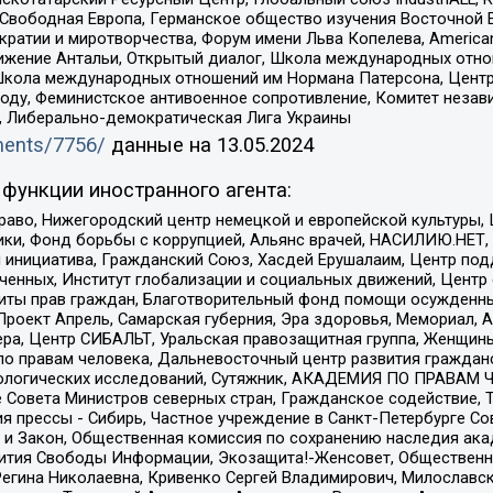
 Свободная Европа, Германское общество изучения Восточной 
и и миротворчества, Форум имени Льва Копелева, American Counci
ое движение Антальи, Открытый диалог, Школа международных отн
Школа международных отношений им Нормана Патерсона, Центр
ду, Феминистское антивоенное сопротивление, Комитет независ
а, Либерально-демократическая Лига Украины
uments/7756/
данные на
13.05.2024
функции иностранного агента:
раво, Нижегородский центр немецкой и европейской культуры,
тики, Фонд борьбы с коррупцией, Альянс врачей, НАСИЛИЮ.НЕТ,
я инициатива, Гражданский Союз, Хасдей Ерушалаим, Центр по
юченных, Институт глобализации и социальных движений, Цент
ты прав граждан, Благотворительный фонд помощи осужденным
а, Проект Апрель, Самарская губерния, Эра здоровья, Мемориал
ера, Центр СИБАЛЬТ, Уральская правозащитная группа, Женщины
по правам человека, Дальневосточный центр развития гражданс
ологических исследований, Сутяжник, АКАДЕМИЯ ПО ПРАВАМ Ч
е Совета Министров северных стран, Гражданское содействие,
я прессы - Сибирь, Частное учреждение в Санкт-Петербурге С
 и Закон, Общественная комиссия по сохранению наследия ак
звития Свободы Информации, Экозащита!-Женсовет, Общественн
Регина Николаевна, Кривенко Сергей Владимирович, Милославс