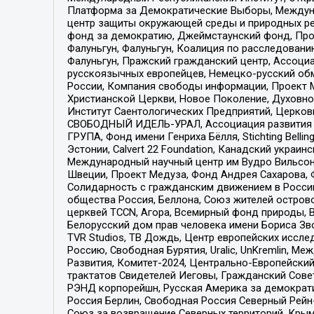
Платформа за Демократические Выборы, Междуна
центр защиты окружающей среды и природных ресу
фонд за демократию, Джеймстаунский фонд, Прож
Фалуньгун, Фалуньгун, Коалиция по расследован
Фалуньгун, Пражский гражданский центр, Ассоци
русскоязычных европейцев, Немецко-русский об
России, Компания свободы информации, Проект М
Христианской Церкви, Новое Поколение, Духовн
Институт Саентологических Предприятий, Церков
СВОБОДНЫЙ ИДЕЛЬ-УРАЛ, Ассоциация развития ж
ГРУПА, Фонд имени Генриха Бёлля, Stichting Bellin
Эстонии, Calvert 22 Foundation, Канадский укра
Международный научный центр им Вудро Вильсона
Швеции, Проект Медуза, Фонд Андрея Сахарова, Ф
Солидарность с гражданским движением в России 
общества Россия, Беллона, Союз жителей острово
церквей TCCN, Агора, Всемирный фонд природы, B
Белорусский дом прав человека имени Бориса Зво
TVR Studios, ТВ Дождь, Центр европейских иссл
Россию, Свободная Бурятия, Uralic, UnKremlin, 
Развития, Комитет-2024, Центрально-Европейски
трактатов Свидетелей Иеговы, Гражданский Совет
РЭНД корпорейшн, Русская Америка за демократи
Россия Берлин, Свободная Россия Северный Рейн-В
Союз за возвращение Северных территорий, Крымско