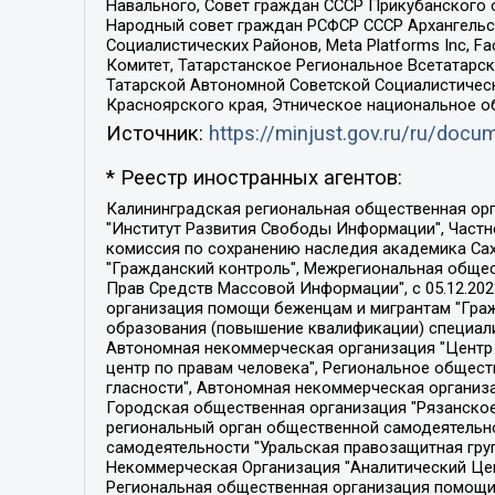
Навального, Совет граждан СССР Прикубанского 
Народный совет граждан РСФСР СССР Архангельск
Социалистических Районов, Meta Platforms Inc, 
Комитет, Татарстанское Региональное Всетатар
Татарской Автономной Советской Социалистическ
Красноярского края, Этническое национальное о
Источник:
https://minjust.gov.ru/ru/doc
* Реестр иностранных агентов:
Калининградская региональная общественная организация "Экозащита!-Женсовет", Фонд содействия защите прав и свобод граждан "Общественный вердикт", Фонд "Институт Развития Свободы Информации", Частное учреждение "Информационное агентство МЕМО. РУ", Региональная общественная организация "Общественная комиссия по сохранению наследия академика Сахарова", Фонд поддержки свободы прессы, Санкт-Петербургская общественная правозащитная организация "Гражданский контроль", Межрегиональная общественная организация "Информационно-просветительский центр "Мемориал", Региональный Фонд "Центр Защиты Прав Средств Массовой Информации", с 05.12.2023 Фонд "Центр Защиты Прав Средств массовой информации", Региональная общественная благотворительная организация помощи беженцам и мигрантам "Гражданское содействие", Негосударственное образовательное учреждение дополнительного профессионального образования (повышение квалификации) специалистов "АКАДЕМИЯ ПО ПРАВАМ ЧЕЛОВЕКА", Свердловская региональная общественная организация "Сутяжник", Автономная некоммерческая организация "Центр независимых социологических исследований", Союз общественных объединений "Российский исследовательский центр по правам человека", Региональное общественное учреждение научно-информационный центр "МЕМОРИАЛ", Некоммерческая организация "Фонд защиты гласности", Автономная некоммерческая организация "Институт прав человека", Городская общественная организация "Екатеринбургское общество "МЕМОРИАЛ", Городская общественная организация "Рязанское историко-просветительское и правозащитное общество "Мемориал" (Рязанский Мемориал), Челябинский региональный орган общественной самодеятельности – женское общественное объединение "Женщины Евразии", Челябинский региональный орган общественной самодеятельности "Уральская правозащитная группа", Фонд содействия защите здоровья и социальной справедливости имени Андрея Рылькова, Автономная Некоммерческая Организация "Аналитический Центр Юрия Левады", Автономная некоммерческая организация социальной поддержки населения "Проект Апрель", Региональная общественная организация помощи женщинам и детям, находящимся в кризисной ситуации "Информационно-методический центр "Анна", Фонд содействия развитию массовых коммуникаций и правовому просвещению "Так-так-Так", Фонд содействия устойчивому развитию "Серебряная тайга", Свердловский региональный общественный фонд социальных проектов "Новое время", "Idel.Реалии", Кавказ.Реалии, Крым.Реалии, Телеканал Настоящее Время, Татаро-башкирская служба Радио Свобода (Azatliq Radiosi), Радио Свободная Европа/Радио Свобода (PCE/PC), "Сибирь.Реалии", "Фактограф", Благотворительный фонд помощи осужденным и их семьям, Автономная некоммерческая организация "Институт глобализации и социальных движений", Фонд "В защиту прав заключенных", Частное учреждение "Центр поддержки и содействия развитию средств массовой информации", Пензенский региональный общественный благотворительный фонд "Гражданский союз", "Север.Реалии", Некоммерческая организация Фонд "Правовая инициатива", 