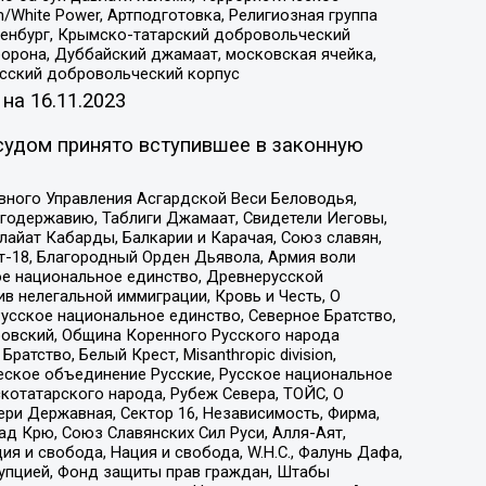
/White Power, Артподготовка, Религиозная группа
Оренбург, Крымско-татарский добровольческий
орона, Дуббайский джамаат, московская ячейка,
усский добровольческий корпус
 на
16.11.2023
судом принято вступившее в законную
вного Управления Асгардской Веси Беловодья,
годержавию, Таблиги Джамаат, Свидетели Иеговы,
айат Кабарды, Балкарии и Карачая, Союз славян,
т-18, Благородный Орден Дьявола, Армия воли
ое национальное единство, Древнерусской
 нелегальной иммиграции, Кровь и Честь, О
усское национальное единство, Северное Братство,
ровский, Община Коренного Русского народа
атство, Белый Крест, Misanthropic division,
еское объединение Русские, Русское национальное
котатарского народа, Рубеж Севера, ТОЙС, О
ри Державная, Сектор 16, Независимость, Фирма,
д Крю, Союз Славянских Сил Руси, Алля-Аят,
я и свобода, Нация и свобода, W.H.С., Фалунь Дафа,
рупцией, Фонд защиты прав граждан, Штабы