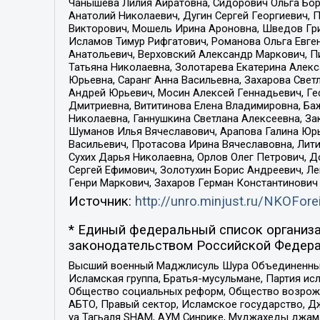
Чанышева Лилия Айратовна, Сидорович Ольга Бори
Анатолий Николаевич, Дугин Сергей Георгиевич, 
Викторович, Мошель Ирина Ароновна, Шведов Гри
Исламов Тимур Рифгатович, Романова Ольга Евге
Анатольевич, Верховский Александр Маркович, П
Татьяна Николаевна, Золотарева Екатерина Алек
Юрьевна, Саранг Анна Васильевна, Захарова Свет
Андрей Юрьевич, Мосин Алексей Геннадьевич, Ге
Дмитриевна, Вититинова Елена Владимировна, Ба
Николаевна, Ганнушкина Светлана Алексеевна, За
Шуманов Илья Вячеславович, Арапова Галина Юрь
Васильевич, Протасова Ирина Вячеславовна, Лит
Сухих Дарья Николаевна, Орлов Олег Петрович, 
Сергей Ефимович, Золотухин Борис Андреевич, Л
Генри Маркович, Захаров Герман Константинович
Источник:
http://unro.minjust.ru/NKOFore
* Единый федеральный список организа
законодательством Российской Федера
Высший военный Маджлисуль Шура Объединенных с
Исламская группа, Братья-мусульмане, Партия ис
Общество социальных реформ, Общество возрожд
АБТО, Правый сектор, Исламское государство, Д
уа Тагьаля SHAM, АУМ Синрике, Муджахеды джама