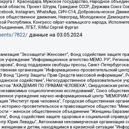
округа г. Краснодара, Мужское государство, Народное объедин
ой области, Проект Штурм, Граждане СССР, Держава Союз Сов
Facebook, Instagram, WhatsApp, СИЧ-С14, Добровольческое Движ
ское общественное движение, Невоград, Молодежное Демократ
ой Республики, Конгресс ойрат-калмыцкого народа, Исполнит
бъединение, ЛГБТ, Я.МЫ Сергей Фургал
uments/7822/
данные на
03.05.2024
Общество с ограниченной ответственностью "Радио Свободная Европа/Радио Свобода", Чешское информационное агентство "MEDIUM-ORIENT", Красноярская региональная общественная организация "Мы против СПИДа", Камалягин Денис Николаевич, Маркелов Сергей Евгеньевич, Пономарев Лев Александрович, Савицкая Людмила Алексеевна, Автономная некоммерческая организация "Центр по работе с проблемой насилия "НАСИЛИЮ.НЕТ", Межрегиональный профессиональный союз работников здравоохранения "Альянс врачей", Юридическое лицо, зарегистрированное в Латвийской Республике, SIA "Medusa Project" (регистрационный номер 40103797863, дата регистрации 10.06.2014), Некоммерческая организация "Фонд по борьбе с коррупцией", Автономная некоммерческая организация "Институт права и публичной политики", Баданин Роман Сергеевич, Гликин Максим Александрович, Железнова Мария Михайловна, Лукьянова Юлия Сергеевна, Маетная Елизавета Витальевна, Маняхин Петр Борисович, Чуракова Ольга Владимировна, Ярош Юлия Петровна, Юридическое лицо "The Insider SIA", зарегистрированное в Риге, Латвийская Республика (дата регистрации 26.06.2015), являющееся администратором доменного имени интернет-издания "The Insider SIA", https://theins.ru, Постернак Алексей Евгеньевич, Рубин Михаил Аркадьевич, Анин Роман Александрович, Юридическое лицо Istories fonds, зарегистрированное в Латвийской Республике (регистрационный номер 50008295751, дата регистрации 24.02.2020), Великовский Дмитрий Александрович, Долинина Ирина Николаевна, Мароховская Алеся Алексеевна, Шлейнов Роман Юрьевич, Шмагун Олеся Валентиновна, Общество с ограниченной ответственностью "Альтаир 2021", Общество с ограниченной ответственностью "Вега 2021", Общество с ограниченной ответственностью "Главный редактор 2021", Общество с ограниченной ответственностью "Ромашки монолит", Важенков Артем Валерьевич, Ивановская областная общественная организация "Центр гендерных исследований", Гурман Юрий Альбертович, Медиапроект "ОВД-Инфо", Егоров Владимир Владимирович, Жилинский Владимир Александрович, Общество с ограниченной ответственностью "ЗП", Иванова София Юрьевна, Карезина Инна Павловна, Кильтау Екатерина Викторовна, Петров Алексей Викторович, Пискунов Сергей Евгеньевич, Смирнов Сергей Сергеевич, Тихонов Михаил Сергеевич, Общество с ограниченной ответственностью "ЖУРНАЛИСТ-ИНОСТРАННЫЙ АГЕНТ", Арапова Галина Юрьевна, Вольтская Татьяна Анатольевна, Американская компания "Mason G.E.S. Anonymous Foundation" (США), являющаяся владельцем интернет-издания https://mnews.world/, Компания "Stichting Bellingcat", зарегистрированная в Нидерландах (дата регистрации 11.07.2018), Захаров Андрей Вячеславович, Клепиковская Екатерина Дмитриевна, Общество с ограниченной ответственностью "МЕМО", Перл Роман Александрович, Симонов Евгений Алексеевич, Соловьева Елена Анатольевна, Сотников Даниил Владимирович, Сурначева Елизавета Дмитриевна, Автономная некоммерческая организация по защите прав человека и информированию населения "Якутия – Наше Мнение", Общество с ограниченной ответственностью "Москоу диджитал медиа", с 26.01.2023 Общество с ограниченной ответственностью "Чайка Белые сады", Ветошкина Валерия Валерьевна, Заговора Максим Александрович, Межрегиональное общественное движение "Российская ЛГБТ - сеть", Оленичев Максим Владимирович, Павлов Иван Юрьевич, Скворцова Елена Сергеевна, Общество с ограниченной ответственностью "Как бы инагент", Кочетков Игорь Викторович, Общество с ограниченной ответственностью "Честные выборы", Еланчик Олег Александрович, Общество с ограниченной ответственностью "Нобелевский призыв", Гималова Регина Эмилевна, Григорьев Андрей Валерьевич, Григорьева Алина Александровна, Ассоциация по содействию защите прав призывников, альтернативнослужащих и военнослужащих "Правозащитная группа "Гражданин.Армия.Право", Хисамова Регина Фаритовна, Автономная некоммерческая организация по реализа