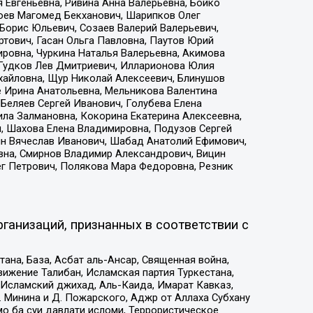
 Евгеньевна, Ривина Анна Валерьевна, Бойко
хоев Магомед Бекханович, Шарипков Олег
Борис Юльевич, Созаев Валерий Валерьевич,
тович, Гасан Ольга Павловна, Паутов Юрий
ровна, Чуркина Наталья Валерьевна, Акимова
 Гудков Лев Дмитриевич, Илларионова Юлия
ихайловна, Щур Николай Алексеевич, Блинушов
е Ирина Анатольевна, Мельникова Валентина
Беляев Сергей Иванович, Голубева Елена
ила Залмановна, Кокорина Екатерина Алексеевна,
, Шахова Елена Владимировна, Подузов Сергей
ин Вячеслав Иванович, Шабад Анатолий Ефимович,
вна, Смирнов Владимир Александрович, Вицин
ег Петрович, Полякова Мара Федоровна, Резник
ганизаций, признанных в соответствии с
на, База, Асбат аль-Ансар, Священная война,
ижение Талибан, Исламская партия Туркестана,
Исламский джихад, Аль-Каида, Имарат Кавказ,
 Минина и Д. Пожарского, Аджр от Аллаха Субхану
о ба суи давлати исломи, Террористическое