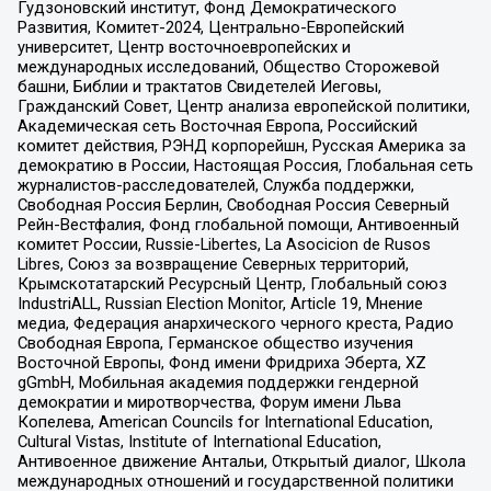
Гудзоновский институт, Фонд Демократического
Развития, Комитет-2024, Центрально-Европейский
университет, Центр восточноевропейских и
международных исследований, Общество Сторожевой
башни, Библии и трактатов Свидетелей Иеговы,
Гражданский Совет, Центр анализа европейской политики,
Академическая сеть Восточная Европа, Российский
комитет действия, РЭНД корпорейшн, Русская Америка за
демократию в России, Настоящая Россия, Глобальная сеть
журналистов-расследователей, Служба поддержки,
Свободная Россия Берлин, Свободная Россия Северный
Рейн-Вестфалия, Фонд глобальной помощи, Антивоенный
комитет России, Russie-Libertes, La Asocicion de Rusos
Libres, Союз за возвращение Северных территорий,
Крымскотатарский Ресурсный Центр, Глобальный союз
IndustriALL, Russian Election Monitor, Article 19, Мнение
медиа, Федерация анархического черного креста, Радио
Свободная Европа, Германское общество изучения
Восточной Европы, Фонд имени Фридриха Эберта, XZ
gGmbH, Мобильная академия поддержки гендерной
демократии и миротворчества, Форум имени Льва
Копелева, American Councils for International Education,
Cultural Vistas, Institute of International Education,
Антивоенное движение Антальи, Открытый диалог, Школа
международных отношений и государственной политики