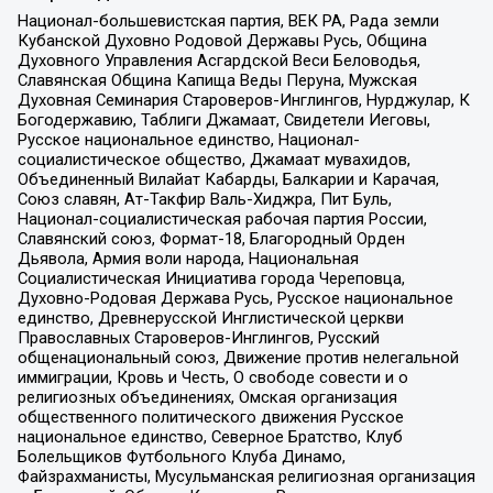
Национал-большевистская партия, ВЕК РА, Рада земли
Кубанской Духовно Родовой Державы Русь, Община
Духовного Управления Асгардской Веси Беловодья,
Славянская Община Капища Веды Перуна, Мужская
Духовная Семинария Староверов-Инглингов, Нурджулар, К
Богодержавию, Таблиги Джамаат, Свидетели Иеговы,
Русское национальное единство, Национал-
социалистическое общество, Джамаат мувахидов,
Объединенный Вилайат Кабарды, Балкарии и Карачая,
Союз славян, Ат-Такфир Валь-Хиджра, Пит Буль,
Национал-социалистическая рабочая партия России,
Славянский союз, Формат-18, Благородный Орден
Дьявола, Армия воли народа, Национальная
Социалистическая Инициатива города Череповца,
Духовно-Родовая Держава Русь, Русское национальное
единство, Древнерусской Инглистической церкви
Православных Староверов-Инглингов, Русский
общенациональный союз, Движение против нелегальной
иммиграции, Кровь и Честь, О свободе совести и о
религиозных объединениях, Омская организация
общественного политического движения Русское
национальное единство, Северное Братство, Клуб
Болельщиков Футбольного Клуба Динамо,
Файзрахманисты, Мусульманская религиозная организация