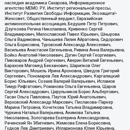
наследия академика Сахарова, Информационное
агентство МЕМО. РУ, Институт региональной прессы,
Институт Развития Свободы Информации, Экозащита!-
Женсовет, Общественный вердикт, Евразийская
антимонопольная ассоциация, Бедушев Петр Петрович,
Дзугкоева Регина Николаевна, Кривенко Сергей
Владимирович, Милославский Павел Юрьевич, Шнырова
Ольга Вадимовна, Чанышева Лилия Айратовна, Сидорович
Ольга Борисовна, Туровский Александр Алексеевич,
Васильева Анастасия Евгеньевна, Ривина Анна Валерьевна,
Бойко Анатолий Николаевич, Дугин Сергей Георгиевич,
Пивоваров Андрей Сергеевич, Аверин Виталий Евгеньевич,
Барахоев Магомед Бекханович, Шарипков Олег
Викторович, Мошель Ирина Ароновна, Шведов Григорий
Сергеевич, Пономарев Лев Александрович, Каргалицкий
Борис Юльевич, Созаев Валерий Валерьевич, Исламов
Тимур Рифгатович, Романова Ольга Евгеньевна, Щаров
Сергей Алексадрович, Цирульников Борис Альбертович,
Гасан Ольга Павловна, Паутов Юрий Анатольевич,
Верховский Александр Маркович, Пислакова-Паркер
Марина Петровна, Кочеткова Татьяна Владимировна,
Чуркина Наталья Валерьевна, Акимова Татьяна
Николаевна, Золотарева Екатерина Александровна,
Рачинский Ян Збигневич, Жемкова Елена Борисовна,
Гудков Лев Дмитриевич, Илларионова Юлия Юрьевна,