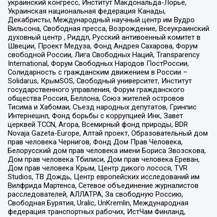
украинский конгресс, Институт Макдональда-Лорье,
Украинская национальная федерация Канады,
Декабристы, Международный научный центр им Вудро
Вильсона, Свободная пресса, Возрождение, Всеукраинский
духовный центр , Риддл, Русский антивоенный комитет в
Швеции, Проект Медуза, Фонд Андрея Сахарова, Форум
свободной России, Лига Свободных Наций, Transparеncy
International, Форум Свободных Народов ПостРоссии,
Солидарность с гражданским движением в России –
Solidarus, КрымSOS, Свободный университет, Институт
государственного управления, Форум гражданского
общества Россия, Беллона, Союз жителей островов
Тисима и Хабомаи, Съезд народных депутатов, Гринпис
Интернешнл, Фонд борьбы с коррупцией Инк, Завет
церквей TCCN, Агора, Всемирный фонд природы, BDR
Novaja Gazeta-Europe, Алтай проект, Образовательный дом
прав человека Чернигов, Фонд Дом Прав Человека,
Белорусский дом прав человека имени Бориса Звозскова,
Дом прав человека Тбилиси, Дом прав человека Ереван,
Дом прав человека Крым, Центр дикого лосося, TVR
Studios, ТВ Дождь, Центр европейских исследований им
Вилфрида Мартенса, Сетевое объединение журналистов
расследователей, АЛЛАТРА, За свободную Россию,
Свободная Бурятия, Uralic, UnKremlin, Международная
федерация транспортных рабочих, ИстЧам Финланд,