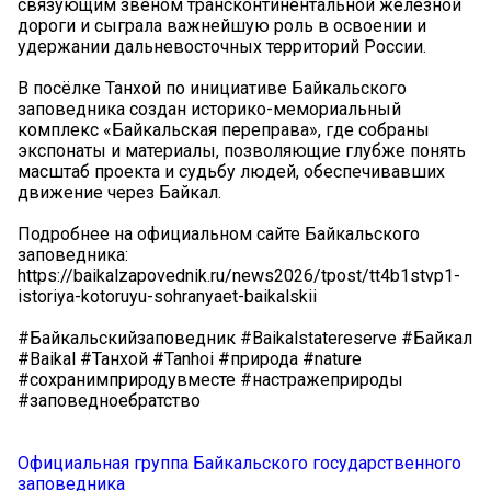
связующим звеном трансконтинентальной железной
дороги и сыграла важнейшую роль в освоении и
удержании дальневосточных территорий России.
В посёлке Танхой по инициативе Байкальского
заповедника создан историко-мемориальный
комплекс «Байкальская переправа», где собраны
экспонаты и материалы, позволяющие глубже понять
масштаб проекта и судьбу людей, обеспечивавших
движение через Байкал.
Подробнее на официальном сайте Байкальского
заповедника:
https://baikalzapovednik.ru/news2026/tpost/tt4b1stvp1-
istoriya-kotoruyu-sohranyaet-baikalskii
#Байкальскийзаповедник #Baikalstatereserve #Байкал
#Baikal #Танхой #Tanhoi #природа #nature
#сохранимприродувместе #настражеприроды
#заповедноебратство
Официальная группа Байкальского государственного
заповедника