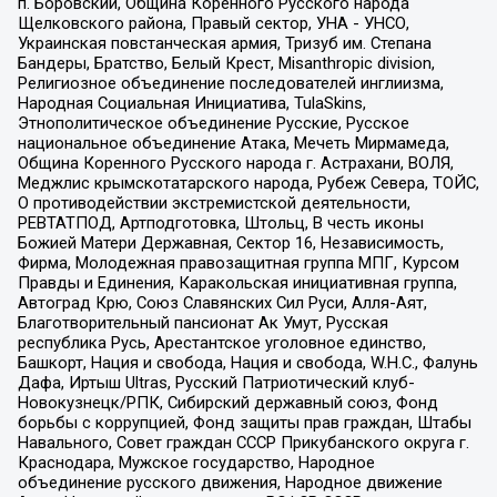
п. Боровский, Община Коренного Русского народа
Щелковского района, Правый сектор, УНА - УНСО,
Украинская повстанческая армия, Тризуб им. Степана
Бандеры, Братство, Белый Крест, Misanthropic division,
Религиозное объединение последователей инглиизма,
Народная Социальная Инициатива, TulaSkins,
Этнополитическое объединение Русские, Русское
национальное объединение Атака, Мечеть Мирмамеда,
Община Коренного Русского народа г. Астрахани, ВОЛЯ,
Меджлис крымскотатарского народа, Рубеж Севера, ТОЙС,
О противодействии экстремистской деятельности,
РЕВТАТПОД, Артподготовка, Штольц, В честь иконы
Божией Матери Державная, Сектор 16, Независимость,
Фирма, Молодежная правозащитная группа МПГ, Курсом
Правды и Единения, Каракольская инициативная группа,
Автоград Крю, Союз Славянских Сил Руси, Алля-Аят,
Благотворительный пансионат Ак Умут, Русская
республика Русь, Арестантское уголовное единство,
Башкорт, Нация и свобода, Нация и свобода, W.H.С., Фалунь
Дафа, Иртыш Ultras, Русский Патриотический клуб-
Новокузнецк/РПК, Сибирский державный союз, Фонд
борьбы с коррупцией, Фонд защиты прав граждан, Штабы
Навального, Совет граждан СССР Прикубанского округа г.
Краснодара, Мужское государство, Народное
объединение русского движения, Народное движение