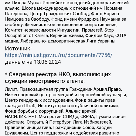
им Питера Мунка, Российско-канадский демократический
альянс, Школа международных отношений им Нормана
Патерсона, Центр Гражданских Свобод, Фонд Бориса
Немцова за Свободу, Фонд имени Фридриха Науманна за
свободу, Феминистское антивоенное сопротивление,
Комитет независимости Ингушетии, Прометей, Stop
Occupation of Karelia, Вернись живым, Фридом Хаус, СОТА
медиа, Либерально-демократическая Лига Украины
Источник:
https://minjust.gov.ru/ru/documents/7756/
данные на
13.05.2024
* Сведения реестра НКО, выполняющих
функции иностранного агента:
Лилит, Правозащитная группа Гражданин.Армия.Право,
Нижегородский центр немецкой и европейской культуры,
Центр гендерных исследований, Фонд защиты прав
граждан Штаб, Институт права и публичной политики,
Фонд борьбы с коррупцией, Альянс врачей,
НАСИЛИЮ.НЕТ, Мы против СПИДа, СВЕЧА, Гуманитарное
действие, Открытый Петербург, Лига Избирателей,
Правовая инициатива, Гражданский Союз, Хасдей
Ерушалаим, Центр поддержки и содействия развитию