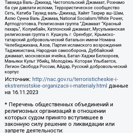
Тавхида Валь-Джихад, Чистопольский Джамаат, Рохнамо
ба суи давлати исломи, Террористическое сообщество
Сеть, Катиба Таухид валь-Джихад, Хайят Тахрир аш-Шам,
Ахлю Сунна Валь Джамаа, National Socialism/White Power,
Артподготовка, Религиозная группа “Джамаат “Красный
пахарь”, Колумбайн, Хатлонский джамаат, Мусульманская
религиозная группа п. Кушкуль г. Оренбург, Крымско-
татарский добровольческий батальон имени Номана
Челебиджихана, Азов, Партия исламского возрождения
Таджикистана, Народная самооборона, Дуббайский
джамаат, московская ячейка, Батал-Хаджи Белхороев,
Маньяки Культ Убийц, Молодёжь Которая Улыбается,
Легион Свобода России, Айдар, Русский добровольческий
корпус
Источник:
http://nac.gov.ru/terroristicheskie-i-
ekstremistskie-organizacii-i-materialy.html
данные
на
16.11.2023
* Перечень общественных объединений и
религиозных организаций в отношении
которых судом принято вступившее в
законную силу решение о ликвидации или
запрете деятельности: