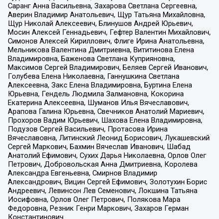
Саранг Анна Васильевна, Захарова Светлана Сергеевна,
Аверин Владимир Анатольевич, Щур Татьяна Михайловна,
Щур Николай Алексеевич, Блинушов Андрей Юрьевич,
Мосин Алексей Геннадьевич, Гефтер Валентин Михайлович,
Симонов Алексей Кириллович, Флиге Ирина Анатольевна,
Мельникова Валентина Дмитриевна, Вититинова Елена
Владимировна, Баженова Светлана Куприяновна,
Максимов Сергей Владимирович, Беляев Сергей Иванович,
Голубева Елена Николаевна, Ганнушкина Светлана
Алексеевна, Закс Елена Владимировна, Буртина Елена
Юрьевна, Гендель Людмила Залмановна, Кокорина
Екатерина Алексеевна, Шуманов Илья Вячеславович,
Арапова Галина Юрьевна, Свечников Анатолий Мариевич,
Прохоров Вадим Юрьевич, Шахова Елена Владимировна,
Подузов Сергей Васильевич, Протасова Ирина
Вячеславовна, Литинский Леонид Борисович, Лукашевский
Сергей Маркович, Бахмин Вячеслав Иванович, Шабад
Анатолий Ефимович, Сухих Дарья Николаевна, Орлов Олег
Петрович, Добровольская Анна Дмитриевна, Королева
Александра Евгеньевна, Смирнов Владимир
Александрович, Вицин Сергей Ефимович, Золотухин Борис
Андреевич, Левинсон Лев Семенович, Локшина Татьяна
Иосифовна, Орлов Олег Петрович, Полякова Мара
Федоровна, Резник Генри Маркович, Захаров Герман
Константинович