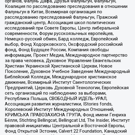
органов, Фалунь Дафа, Друзья Фалуньгун, Фалуньгун,
Коалиция по расследованию преследования в отношении
Фалуньгун в Китае, Всемирная организация по
расследованию преследований Фалуньгун, Пражский
гражданский центр, Ассоциация школ политических
исследований при Совете Европы, Центр либеральной
современности, Форум русскоязычных европейцев,
Немецко-русский обмен, Бард колледж, Европейский
выбор, Фонд Ходорковского, Оксфордский российский
фонд, Фонд Будущее России, Компания свободы
информации, Проект Медиа, Международное партнерство
за права человека, Духовное Управление Евангельских
Христиан Украинской Христианской Церкви, Новое
Поколение, Духовное Учебное Заведение Международный
Библейский Колледж, Международное христианское
движение, Всемирный Институт Саентологических
Предприятий, Церковь Духовной Технологии, Европейская
сеть организаций по наблюдению за выборами,
Республика Польша, СВОБОДНЫЙ ИДЕЛЬ-УРАЛ,
Ассоциация развития журналистики, IStories fonds,
Королевский Институт Международных Отношений,
КРИМСЬКА ПРАВОЗАХИСНА ГРУПА, Фонд имени Генриха
Бёлля, Stichting Bellingcat, Bellingcat Ltd, The Insider, Институт
правовой инициативы Центральной и Восточной Европы,
Фонд Открытой Эстонии, Calvert 22 Foundation, Канадский