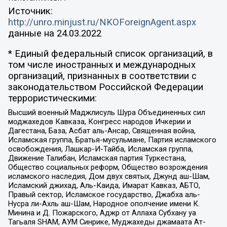
Источник:
http://unro.minjust.ru/NKOForeignAgent.aspx
данные на
24.03.2022
* Единый федеральный список организаций, в
том числе иностранных и международных
организаций, признанных в соответствии с
законодательством Российской Федерации
террористическими:
Высший военный Маджлисуль Шура Объединенных сил
моджахедов Кавказа, Конгресс народов Ичкерии и
Дагестана, База, Асбат аль-Ансар, Священная война,
Исламская группа, Братья-мусульмане, Партия исламского
освобождения, Лашкар-И-Тайба, Исламская группа,
Движение Талибан, Исламская партия Туркестана,
Общество социальных реформ, Общество возрождения
исламского наследия, Дом двух святых, Джунд аш-Шам,
Исламский джихад, Аль-Каида, Имарат Кавказ, АБТО,
Правый сектор, Исламское государство, Джабха аль-
Нусра ли-Ахль аш-Шам, Народное ополчение имени К.
Минина и Д. Пожарского, Аджр от Аллаха Субхану уа
Тагьаля SHAM, АУМ Синрике, Муджахеды джамаата Ат-