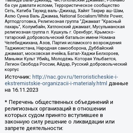
ба суи давлати исломи, Террористическое сообщество
Сеть, Катиба Таухид валь-Джихад, Хайят Тахрир аш-Шам,
Ахлю Сунна Валь Джамаа, National Socialism/White Power,
Артподготовка, Религиозная группа “Джамаат “Красный
пахарь”, Колумбайн, Хатлонский джамаат, Мусульманская
религиозная группа п. Кушкуль г. Оренбург, Крымско-
татарский добровольческий батальон имени Номана
Челебиджихана, Азов, Партия исламского возрождения
Таджикистана, Народная самооборона, Дуббайский
джамаат, московская ячейка, Батал-Хаджи Белхороев,
Маньяки Культ Убийц, Молодёжь Которая Улыбается,
Легион Свобода России, Айдар, Русский добровольческий
корпус
Источник:
http://nac.gov.ru/terroristicheskie-i-
ekstremistskie-organizacii-i-materialy.html
данные
на
16.11.2023
* Перечень общественных объединений и
религиозных организаций в отношении
которых судом принято вступившее в
законную силу решение о ликвидации или
запрете деятельности: