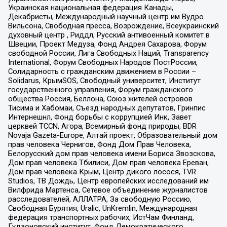
Украинская национальная федерация Канады,
Декабристы, Международный научный центр им Вудро
Вильсона, Свободная пресса, Возрождение, Всеукраинский
духовный центр , Риддл, Русский антивоенный комитет в
Швеции, Проект Медуза, Фонд Андрея Сахарова, Форум
свободной России, Лига Свободных Наций, Transparеncy
International, Форум Свободных Народов ПостРоссии,
Солидарность с гражданским движением в России –
Solidarus, КрымSOS, Свободный университет, Институт
государственного управления, Форум гражданского
общества Россия, Беллона, Союз жителей островов
Тисима и Хабомаи, Съезд народных депутатов, Гринпис
Интернешнл, Фонд борьбы с коррупцией Инк, Завет
церквей TCCN, Агора, Всемирный фонд природы, BDR
Novaja Gazeta-Europe, Алтай проект, Образовательный дом
прав человека Чернигов, Фонд Дом Прав Человека,
Белорусский дом прав человека имени Бориса Звозскова,
Дом прав человека Тбилиси, Дом прав человека Ереван,
Дом прав человека Крым, Центр дикого лосося, TVR
Studios, ТВ Дождь, Центр европейских исследований им
Вилфрида Мартенса, Сетевое объединение журналистов
расследователей, АЛЛАТРА, За свободную Россию,
Свободная Бурятия, Uralic, UnKremlin, Международная
федерация транспортных рабочих, ИстЧам Финланд,
Гудзоновский институт, Фонд Демократического