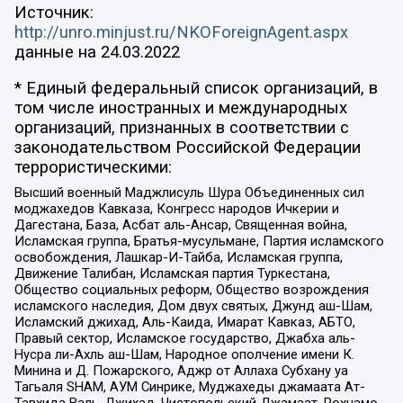
Источник:
http://unro.minjust.ru/NKOForeignAgent.aspx
данные на
24.03.2022
* Единый федеральный список организаций, в
том числе иностранных и международных
организаций, признанных в соответствии с
законодательством Российской Федерации
террористическими:
Высший военный Маджлисуль Шура Объединенных сил
моджахедов Кавказа, Конгресс народов Ичкерии и
Дагестана, База, Асбат аль-Ансар, Священная война,
Исламская группа, Братья-мусульмане, Партия исламского
освобождения, Лашкар-И-Тайба, Исламская группа,
Движение Талибан, Исламская партия Туркестана,
Общество социальных реформ, Общество возрождения
исламского наследия, Дом двух святых, Джунд аш-Шам,
Исламский джихад, Аль-Каида, Имарат Кавказ, АБТО,
Правый сектор, Исламское государство, Джабха аль-
Нусра ли-Ахль аш-Шам, Народное ополчение имени К.
Минина и Д. Пожарского, Аджр от Аллаха Субхану уа
Тагьаля SHAM, АУМ Синрике, Муджахеды джамаата Ат-
Тавхида Валь-Джихад, Чистопольский Джамаат, Рохнамо