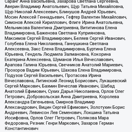
Саранг Анна Васильевна, Захарова Светлана Сергеевна,
Аверин Владимир Анатольевич, Щур Татьяна Михайловна,
Щур Николай Алексеевич, Блинушов Андрей Юрьевич,
Мосин Алексей Геннадьевич, Гефтер Валентин Михайлович,
Симонов Алексей Кириллович, Флиге Ирина Анатольевна,
Мельникова Валентина Дмитриевна, Вититинова Елена
Владимировна, Баженова Светлана Куприяновна,
Максимов Сергей Владимирович, Беляев Сергей Иванович,
Голубева Елена Николаевна, Ганнушкина Светлана
Алексеевна, Закс Елена Владимировна, Буртина Елена
Юрьевна, Гендель Людмила Залмановна, Кокорина
Екатерина Алексеевна, Шуманов Илья Вячеславович,
Арапова Галина Юрьевна, Свечников Анатолий Мариевич,
Прохоров Вадим Юрьевич, Шахова Елена Владимировна,
Подузов Сергей Васильевич, Протасова Ирина
Вячеславовна, Литинский Леонид Борисович, Лукашевский
Сергей Маркович, Бахмин Вячеслав Иванович, Шабад
Анатолий Ефимович, Сухих Дарья Николаевна, Орлов Олег
Петрович, Добровольская Анна Дмитриевна, Королева
Александра Евгеньевна, Смирнов Владимир
Александрович, Вицин Сергей Ефимович, Золотухин Борис
Андреевич, Левинсон Лев Семенович, Локшина Татьяна
Иосифовна, Орлов Олег Петрович, Полякова Мара
Федоровна, Резник Генри Маркович, Захаров Герман
Константинович