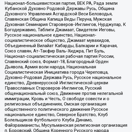
Национал-большевистская партия, ВЕК РА, Рада земли
Кубанской Духовно Родовой Державы Русь, Община
Духовного Управления Асгардской Веси Беловодья,
Славянская Община Капища Веды Перуна, Мужская
Духовная Семинария Староверов-Инглингов, Нурджулар, К
Богодержавию, Таблиги Джамаат, Свидетели Иеговы,
Русское национальное единство, Национал-
социалистическое общество, Джамаат мувахидов,
Объединенный Вилайат Кабарды, Балкарии и Карачая,
Союз славян, Ат-Такфир Валь-Хиджра, Пит Буль,
Национал-социалистическая рабочая партия России,
Славянский союз, Формат-18, Благородный Орден
Дьявола, Армия воли народа, Национальная
Социалистическая Инициатива города Череповца,
Духовно-Родовая Держава Русь, Русское национальное
единство, Древнерусской Инглистической церкви
Православных Староверов-Инглингов, Русский
общенациональный союз, Движение против нелегальной
иммиграции, Кровь и Честь, О свободе совести и о
религиозных объединениях, Омская организация
общественного политического движения Русское
национальное единство, Северное Братство, Клуб
Болельщиков Футбольного Клуба Динамо,
Файзрахманисты, Мусульманская религиозная организация
п. Боровский, Община Коренного Русского народа