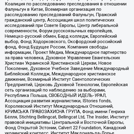
Коалиция по расследованию преследования в отношении
Фалуньгун в Китае, Всемирная организация по
расследованию преследований Фалуньгун, Пражский
гражданский центр, Ассоциация школ политических
исследований при Совете Европы, Центр либеральной
современности, Форум русскоязычных европейцев,
Немецко-русский обмен, Бард колледж, Европейский
выбор, Фонд Ходорковского, Оксфордский российский
фонд, Фонд Будущее России, Компания свободы
информации, Проект Медиа, Международное партнерство
за права человека, Духовное Управление Евангельских
Христиан Украинской Христианской Церкви, Новое
Поколение, Духовное Учебное Заведение Международный
Библейский Колледж, Международное христианское
движение, Всемирный Институт Саентологических
Предприятий, Церковь Духовной Технологии, Европейская
сеть организаций по наблюдению за выборами,
Республика Польша, СВОБОДНЫЙ ИДЕЛЬ-УРАЛ,
Ассоциация развития журналистики, IStories fonds,
Королевский Институт Международных Отношений,
КРИМСЬКА ПРАВОЗАХИСНА ГРУПА, Фонд имени Генриха
Бёлля, Stichting Bellingcat, Bellingcat Ltd, The Insider, Институт
правовой инициативы Центральной и Восточной Европы,
Фонд Открытой Эстонии, Calvert 22 Foundation, Канадский
украинский конгресс, Институт Макдональда-Лорье,