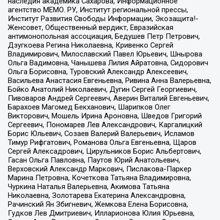
наследия академика Сахарова, Информационное
агентство МЕМО. РУ, Институт региональной прессы,
Институт Развития Свободы Информации, Экозащита!-
Женсовет, Общественный вердикт, Евразийская
антимонопольная ассоциация, Бедушев Петр Петрович,
Дзугкоева Регина Николаевна, Кривенко Сергей
Владимирович, Милославский Павел Юрьевич, Шнырова
Ольга Вадимовна, Чанышева Лилия Айратовна, Сидорович
Ольга Борисовна, Туровский Александр Алексеевич,
Васильева Анастасия Евгеньевна, Ривина Анна Валерьевна,
Бойко Анатолий Николаевич, Дугин Сергей Георгиевич,
Пивоваров Андрей Сергеевич, Аверин Виталий Евгеньевич,
Барахоев Магомед Бекханович, Шарипков Олег
Викторович, Мошель Ирина Ароновна, Шведов Григорий
Сергеевич, Пономарев Лев Александрович, Каргалицкий
Борис Юльевич, Созаев Валерий Валерьевич, Исламов
Тимур Рифгатович, Романова Ольга Евгеньевна, Щаров
Сергей Алексадрович, Цирульников Борис Альбертович,
Гасан Ольга Павловна, Паутов Юрий Анатольевич,
Верховский Александр Маркович, Пислакова-Паркер
Марина Петровна, Кочеткова Татьяна Владимировна,
Чуркина Наталья Валерьевна, Акимова Татьяна
Николаевна, Золотарева Екатерина Александровна,
Рачинский Ян Збигневич, Жемкова Елена Борисовна,
Гудков Лев Дмитриевич, Илларионова Юлия Юрьевна,