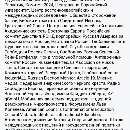
Развития, Комитет-2024, Центрально-Европейский
университет, Центр восточноевропейских и
международных исследований, Общество Сторожевой
башни, Библии и трактатов Свидетелей Иеговы,
Гражданский Совет, Центр анализа европейской политики,
Академическая сеть Восточная Европа, Российский
комитет действия, РЭНД корпорейшн, Русская Америка за
демократию в России, Настоящая Россия, Глобальная сеть
журналистов-расследователей, Служба поддержки,
Свободная Россия Берлин, Свободная Россия Северный
Рейн-Вестфалия, Фонд глобальной помощи, Антивоенный
комитет России, Russie-Libertes, La Asocicion de Rusos
Libres, Союз за возвращение Северных территорий,
Крымскотатарский Ресурсный Центр, Глобальный союз
IndustriALL, Russian Election Monitor, Article 19, Мнение
медиа, Федерация анархического черного креста, Радио
Свободная Европа, Германское общество изучения
Восточной Европы, Фонд имени Фридриха Эберта, XZ
gGmbH, Мобильная академия поддержки гендерной
демократии и миротворчества, Форум имени Льва
Копелева, American Councils for International Education,
Cultural Vistas, Institute of International Education,
Антивоенное движение Антальи, Открытый диалог, Школа
международных отношений и государственной политики