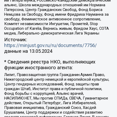
им Питера Мунка, Российско-канадский демократический
альянс, Школа международных отношений им Нормана
Патерсона, Центр Гражданских Свобод, Фонд Бориса
Немцова за Свободу, Фонд имени Фридриха Науманна за
свободу, Феминистское антивоенное сопротивление,
Комитет независимости Ингушетии, Прометей, Stop
Occupation of Karelia, Вернись живым, Фридом Хаус, СОТА
медиа, Либерально-демократическая Лига Украины
Источник:
https://minjust.gov.ru/ru/documents/7756/
данные на
13.05.2024
* Сведения реестра НКО, выполняющих
функции иностранного агента:
Лилит, Правозащитная группа Гражданин.Армия.Право,
Нижегородский центр немецкой и европейской культуры,
Центр гендерных исследований, Фонд защиты прав
граждан Штаб, Институт права и публичной политики,
Фонд борьбы с коррупцией, Альянс врачей,
НАСИЛИЮ.НЕТ, Мы против СПИДа, СВЕЧА, Гуманитарное
действие, Открытый Петербург, Лига Избирателей,
Правовая инициатива, Гражданский Союз, Хасдей
Ерушалаим, Центр поддержки и содействия развитию