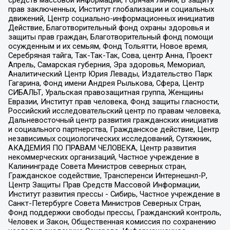
средств массовой информации, Горячая Линия, В защиту
прав заключенных, Институт глобализации и социальных
движений, Центр социально-информационных инициатив
Действие, Благотворительный фонд охраны здоровья и
защиты прав граждан, Благотворительный фонд помощи
осужденным и их семьям, Фонд Тольятти, Новое время,
Серебряная тайга, Так-Так-Так, Сова, центр Анна, Проект
Апрель, Самарская губерния, Эра здоровья, Мемориал,
Аналитический Центр Юрия Левады, Издательство Парк
Гагарина, Фонд имени Андрея Рылькова, Сфера, Центр
СИБАЛЬТ, Уральская правозащитная группа, Женщины
Евразии, Институт прав человека, Фонд защиты гласности,
Российский исследовательский центр по правам человека,
Дальневосточный центр развития гражданских инициатив
и социального партнерства, Гражданское действие, Центр
независимых социологических исследований, Сутяжник,
АКАДЕМИЯ ПО ПРАВАМ ЧЕЛОВЕКА, Центр развития
некоммерческих организаций, Частное учреждение в
Калининграде Совета Министров северных стран,
Гражданское содействие, Трансперенси Интернешнл-Р,
Центр Защиты Прав Средств Массовой Информации,
Институт развития прессы - Сибирь, Частное учреждение в
Санкт-Петербурге Совета Министров Северных Стран,
Фонд поддержки свободы прессы, Гражданский контроль,
Человек и Закон, Общественная комиссия по сохранению