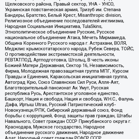
Щелковского района, Правый сектор, УНА - УНСО,
Украинская повстанческая армия, Тризуб им. Степана
Бандеры, Братство, Белый Крест, Misanthropic division,
Религиозное объединение последователей инглиизма,
Народная Социальная Инициатива, TulaSkins,
Этнополитическое объединение Русские, Русское
национальное объединение Атака, Мечеть Мирмамеда,
Община Коренного Русского народа г. Астрахани, ВОЛЯ,
Меджлис крымскотатарского народа, Рубеж Севера, ТОЙС,
О противодействии экстремистской деятельности,
РЕВТАТПОД, Артподготовка, Штольц, В честь иконы
Божией Матери Державная, Сектор 16, Независимость,
Фирма, Молодежная правозащитная группа МПГ, Курсом
Правды и Единения, Каракольская инициативная группа,
Автоград Крю, Союз Славянских Сил Руси, Алля-Аят,
Благотворительный пансионат Ак Умут, Русская
республика Русь, Арестантское уголовное единство,
Башкорт, Нация и свобода, Нация и свобода, W.H.С., Фалунь
Дафа, Иртыш Ultras, Русский Патриотический клуб-
Новокузнецк/РПК, Сибирский державный союз, Фонд
борьбы с коррупцией, Фонд защиты прав граждан, Штабы
Навального, Совет граждан СССР Прикубанского округа г.
Краснодара, Мужское государство, Народное
объединение русского движения, Народное движение
Адат, Народный совет граждан РСФСР СССР