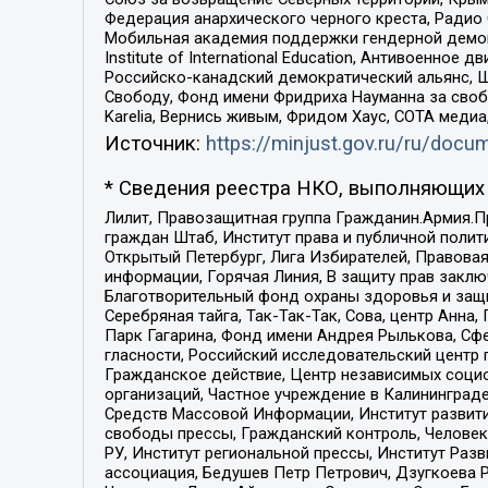
Федерация анархического черного креста, Радио
Мобильная академия поддержки гендерной демократи
Institute of International Education, Антивоенн
Российско-канадский демократический альянс, 
Свободу, Фонд имени Фридриха Науманна за свобо
Karelia, Вернись живым, Фридом Хаус, СОТА меди
Источник:
https://minjust.gov.ru/ru/doc
* Сведения реестра НКО, выполняющих 
Лилит, Правозащитная группа Гражданин.Армия.П
граждан Штаб, Институт права и публичной поли
Открытый Петербург, Лига Избирателей, Правова
информации, Горячая Линия, В защиту прав закл
Благотворительный фонд охраны здоровья и защи
Серебряная тайга, Так-Так-Так, Сова, центр Анн
Парк Гагарина, Фонд имени Андрея Рылькова, Сф
гласности, Российский исследовательский центр 
Гражданское действие, Центр независимых соци
организаций, Частное учреждение в Калининград
Средств Массовой Информации, Институт развити
свободы прессы, Гражданский контроль, Человек
РУ, Институт региональной прессы, Институт Ра
ассоциация, Бедушев Петр Петрович, Дзугкоева 