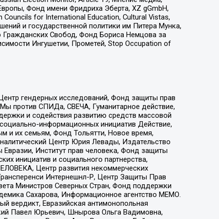
Европы, Фонд имени Фридриха Эберта, XZ gGmbH,
ls for International Education, Cultural Vistas,
ошений и государственной политики им Питера Мунка,
 Гражданских Свобод, Фонд Бориса Немцова за
имости Ингушетии, Прометей, Stop Occupation of
 Центр гендерных исследований, Фонд защиты прав
 Мы против СПИДа, СВЕЧА, Гуманитарное действие,
ддержки и содействия развитию средств массовой
р социально-информационных инициатив Действие,
 и их семьям, Фонд Тольятти, Новое время,
, Аналитический Центр Юрия Левады, Издательство
 Евразии, Институт прав человека, Фонд защиты
ких инициатив и социального партнерства,
ЕЛОВЕКА, Центр развития некоммерческих
 Трансперенси Интернешнл-Р, Центр Защиты Прав
овета Министров Северных Стран, Фонд поддержки
адемика Сахарова, Информационное агентство МЕМО.
ый вердикт, Евразийская антимонопольная
кий Павел Юрьевич, Шнырова Ольга Вадимовна,