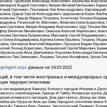
совна, Туровский Александр Алексеевич, Васильева Анастасия
Пивоваров Андрей Сергеевич, Аверин Виталий Евгеньевич, Бара
горий Сергеевич, Пономарев Лев Александрович, Каргалицкий 
ньевна, Щаров Сергей Алексадрович, Цирульников Борис Альбер
ислакова-Паркер Марина Петровна, Кочеткова Татьяна Владими
сандровна, Рачинский Ян Збигневич, Жемкова Елена Борисовна,
лана Сергеевна, Аверин Владимир Анатольевич, Щур Татьяна М
фтер Валентин Михайлович, Симонов Алексей Кириллович, Флиг
женова Светлана Куприяновна, Максимов Сергей Владимирович, 
кс Елена Владимировна, Буртина Елена Юрьевна, Гендель Людм
евна, Свечников Анатолий Мариевич, Прохоров Вадим Юрьевич
инский Леонид Борисович, Лукашевский Сергей Маркович, Бахм
Добровольская Анна Дмитриевна, Королева Александра Евгенье
евинсон Лев Семенович, Локшина Татьяна Иосифовна, Орлов Ол
ignAgent.aspx
данные на
24.03.2022
ций, в том числе иностранных и международных ор
ции террористическими:
ил моджахедов Кавказа, Конгресс народов Ичкерии и Дагеста
ламского освобождения, Лашкар-И-Тайба, Исламская группа, Дв
ения исламского наследия, Дом двух святых, Джунд аш-Шам, 
жабха аль-Нусра ли-Ахль аш-Шам, Народное ополчение имени К.
ата Ат-Тавхида Валь-Джихад, Чистопольский Джамаат, Рохнам