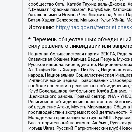
сообщество Сеть, Катиба Таухид валь-Джихад, Хай
“Джамаат “Красный пахарь”, Колумбайн, Хатлонск
батальон имени Номана Челебиджихана, Азов, Па
Батал-Хаджи Белхороев, Маньяки Культ Убийц, М
Источник:
http://nac.gov.ru/terroristichesk
* Перечень общественных объединений 
силу решение о ликвидации или запрете
Национал-большевистская партия, ВЕК РА, Рада 
Славянская Община Капища Веды Перуна, Мужская
Русское национальное единство, Национал-социа
Ат-Такфир Валь-Хиджра, Пит Буль, Национал-соц
народа, Национальная Социалистическая Инициат
Инглистической церкви Православных Староверов
свободе совести и о религиозных объединениях,
Клуб Болельщиков Футбольного Клуба Динамо, Фа
Щелковского района, Правый сектор, УНА - УНСО, У
Религиозное объединение последователей инглии
объединение Атака, Мечеть Мирмамеда, Община К
противодействии экстремистской деятельности, 
Молодежная правозащитная группа МПГ, Курсом П
Благотворительный пансионат Ак Умут, Русская ре
Иртыш Ultras, Русский Патриотический клуб-Нов