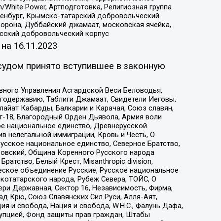
/White Power, Артподготовка, Религиозная группа
Оренбург, Крымско-татарский добровольческий
орона, Дуббайский джамаат, московская ячейка,
усский добровольческий корпус
 на
16.11.2023
судом принято вступившее в законную
вного Управления Асгардской Веси Беловодья,
годержавию, Таблиги Джамаат, Свидетели Иеговы,
айат Кабарды, Балкарии и Карачая, Союз славян,
т-18, Благородный Орден Дьявола, Армия воли
ое национальное единство, Древнерусской
 нелегальной иммиграции, Кровь и Честь, О
усское национальное единство, Северное Братство,
ровский, Община Коренного Русского народа
атство, Белый Крест, Misanthropic division,
еское объединение Русские, Русское национальное
котатарского народа, Рубеж Севера, ТОЙС, О
ри Державная, Сектор 16, Независимость, Фирма,
д Крю, Союз Славянских Сил Руси, Алля-Аят,
я и свобода, Нация и свобода, W.H.С., Фалунь Дафа,
рупцией, Фонд защиты прав граждан, Штабы