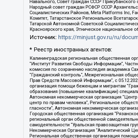
Навального, Совет граждан СССР Прикубанского 
Народный совет граждан РСФСР СССР Архангельск
Социалистических Районов, Meta Platforms Inc, 
Комитет, Татарстанское Региональное Всетатар
Татарской Автономной Советской Социалистическ
Красноярского края, Этническое национальное о
Источник:
https://minjust.gov.ru/ru/doc
* Реестр иностранных агентов:
Калининградская региональная общественная организация "Экозащита!-Женсовет", Фонд содействия защите прав и свобод граждан "Общественный вердикт", Фонд "Институт Развития Свободы Информации", Частное учреждение "Информационное агентство МЕМО. РУ", Региональная общественная организация "Общественная комиссия по сохранению наследия академика Сахарова", Фонд поддержки свободы прессы, Санкт-Петербургская общественная правозащитная организация "Гражданский контроль", Межрегиональная общественная организация "Информационно-просветительский центр "Мемориал", Региональный Фонд "Центр Защиты Прав Средств Массовой Информации", с 05.12.2023 Фонд "Центр Защиты Прав Средств массовой информации", Региональная общественная благотворительная организация помощи беженцам и мигрантам "Гражданское содействие", Негосударственное образовательное учреждение дополнительного профессионального образования (повышение квалификации) специалистов "АКАДЕМИЯ ПО ПРАВАМ ЧЕЛОВЕКА", Свердловская региональная общественная организация "Сутяжник", Автономная некоммерческая организация "Центр независимых социологических исследований", Союз общественных объединений "Российский исследовательский центр по правам человека", Региональное общественное учреждение научно-информационный центр "МЕМОРИАЛ", Некоммерческая организация "Фонд защиты гласности", Автономная некоммерческая организация "Институт прав человека", Городская общественная организация "Екатеринбургское общество "МЕМОРИАЛ", Городская общественная организация "Рязанское историко-просветительское и правозащитное общество "Мемориал" (Рязанский Мемориал), Челябинский региональный орган общественной самодеятельности – женское общественное объединение "Женщины Евразии", Челябинский региональный орган общественной самодеятельности "Уральская правозащитная группа", Фонд содействия защите здоровья и социальной справедливости имени Андрея Рылькова, Автономная Некоммерческая Организация "Аналитический Центр Юрия Левады", Автономная некоммерческая организация социальной поддержки населения "Проект Апрель", Региональная общественная организация помощи женщинам и детям, находящимся в кризисной ситуации "Информационно-методический центр "Анна", Фонд содействия развитию массовых коммуникаций и правовому просвещению "Так-так-Так", Фонд содействия устойчивому развитию "Серебряная тайга", Свердловский региональный общественный фонд социальных проектов "Новое время", "Idel.Реалии", Кавказ.Реалии, Крым.Реалии, Телеканал Настоящее Время, Татаро-башкирская служба Радио Свобода (Azatliq Radiosi), Радио Свободная Европа/Радио Свобода (PCE/PC), "Сибирь.Реалии", "Фактограф", Благотворительный фонд помощи осужденным и их семьям, Автономная некоммерческая организация "Институт глобализации и социальных движений", Фонд "В защиту прав заключенных", Частное учреждение "Центр поддержки и содействия развитию средств массовой информации", Пензенский региональный общественный благотворительный фонд "Гражданский союз", "Север.Реалии", Некоммерческая организация Фонд "Правовая инициатива", 