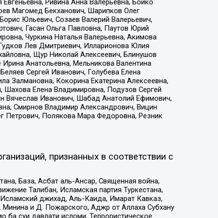
 Евгеньевна, Ривина Анна Валерьевна, Бойко
хоев Магомед Бекханович, Шарипков Олег
Борис Юльевич, Созаев Валерий Валерьевич,
тович, Гасан Ольга Павловна, Паутов Юрий
ровна, Чуркина Наталья Валерьевна, Акимова
 Гудков Лев Дмитриевич, Илларионова Юлия
ихайловна, Щур Николай Алексеевич, Блинушов
е Ирина Анатольевна, Мельникова Валентина
Беляев Сергей Иванович, Голубева Елена
ила Залмановна, Кокорина Екатерина Алексеевна,
, Шахова Елена Владимировна, Подузов Сергей
ин Вячеслав Иванович, Шабад Анатолий Ефимович,
вна, Смирнов Владимир Александрович, Вицин
ег Петрович, Полякова Мара Федоровна, Резник
ганизаций, признанных в соответствии с
на, База, Асбат аль-Ансар, Священная война,
ижение Талибан, Исламская партия Туркестана,
Исламский джихад, Аль-Каида, Имарат Кавказ,
 Минина и Д. Пожарского, Аджр от Аллаха Субхану
о ба суи давлати исломи, Террористическое