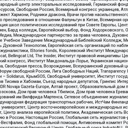
родный центр электоральных исследований, Германский фонд
рсов, Свободная Россия, Всемирный конгресс украинцев, Атла
ект Хармони, Родники дракона, Врачи против насильственного
ию преследования в отношении Фалуньгун в Китае, Всемирная о
ация школ политических исследований при Совете Европы, Цен
мен, Бард колледж, Европейский выбор, Фонд Ходорковского,
едиа, Международное партнерство за права человека, Духовно
ое Учебное Заведение Международный Библейский Колледж, М
ь Духовной Технологии, Европейская сеть организаций по наб
урналистики, IStories fonds, Королевский Институт Между
gcat, Bellingcat Ltd, The Insider, Институт правовой инициатив
инский конгресс, Институт Макдональда-Лорье, Украинская нац
, Свободная пресса, Возрождение, Всеукраинский духовный цен
орум свободной России, Лига Свободных Наций, Transparеncy I
– Solidarus, КрымSOS, Свободный университет, Институт госу
в Тисима и Хабомаи, Съезд народных депутатов, Гринпис Инте
DR Novaja Gazeta-Europe, Алтай проект, Образовательный дом 
зскова, Дом прав человека Тбилиси, Дом прав человека Ерева
едований им Вилфрида Мартенса, Сетевое объединение журнали
Международная федерация транспортных рабочих, ИстЧам Финлан
й университет, Центр восточноевропейских и международных и
, Центр анализа европейской политики, Академическая сеть Во
ю в России, Настоящая Россия, Глобальная сеть журналистов
естфалия, Фонд глобальной помощи, Антивоенный комитет России,
татарский Ресурсный Центр, Глобальный союз IndustriALL, Russi