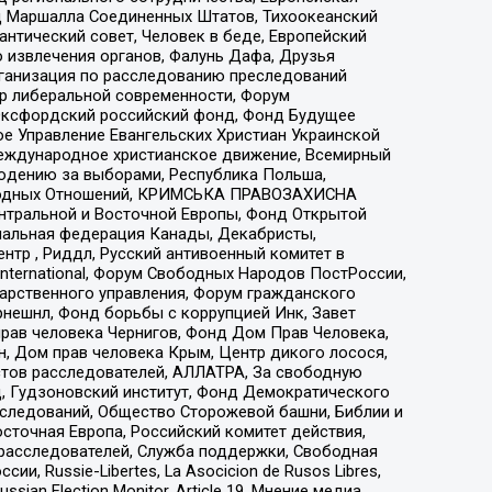
 Маршалла Соединенных Штатов, Тихоокеанский
нтический совет, Человек в беде, Европейский
 извлечения органов, Фалунь Дафа, Друзья
рганизация по расследованию преследований
тр либеральной современности, Форум
 Оксфордский российский фонд, Фонд Будущее
е Управление Евангельских Христиан Украинской
еждународное христианское движение, Всемирный
людению за выборами, Республика Польша,
народных Отношений, КРИМСЬКА ПРАВОЗАХИСНА
ы Центральной и Восточной Европы, Фонд Открытой
иональная федерация Канады, Декабристы,
тр , Риддл, Русский антивоенный комитет в
nternational, Форум Свободных Народов ПостРоссии,
дарственного управления, Форум гражданского
рнешнл, Фонд борьбы с коррупцией Инк, Завет
прав человека Чернигов, Фонд Дом Прав Человека,
н, Дом прав человека Крым, Центр дикого лосося,
стов расследователей, АЛЛАТРА, За свободную
д, Гудзоновский институт, Фонд Демократического
сследований, Общество Сторожевой башни, Библии и
сточная Европа, Российский комитет действия,
-расследователей, Служба поддержки, Свободная
 Russie-Libertes, La Asocicion de Rusos Libres,
an Election Monitor, Article 19, Мнение медиа,