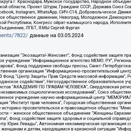
округа г. Краснодара, Мужское государство, Народное объедин
ой области, Проект Штурм, Граждане СССР, Держава Союз Сов
Facebook, Instagram, WhatsApp, СИЧ-С14, Добровольческое Движ
ское общественное движение, Невоград, Молодежное Демократ
ой Республики, Конгресс ойрат-калмыцкого народа, Исполнит
бъединение, ЛГБТ, Я.МЫ Сергей Фургал
uments/7822/
данные на
03.05.2024
Общество с ограниченной ответственностью "Радио Свободная Европа/Радио Свобода", Чешское информационное агентство "MEDIUM-ORIENT", Красноярская региональная общественная организация "Мы против СПИДа", Камалягин Денис Николаевич, Маркелов Сергей Евгеньевич, Пономарев Лев Александрович, Савицкая Людмила Алексеевна, Автономная некоммерческая организация "Центр по работе с проблемой насилия "НАСИЛИЮ.НЕТ", Межрегиональный профессиональный союз работников здравоохранения "Альянс врачей", Юридическое лицо, зарегистрированное в Латвийской Республике, SIA "Medusa Project" (регистрационный номер 40103797863, дата регистрации 10.06.2014), Некоммерческая организация "Фонд по борьбе с коррупцией", Автономная некоммерческая организация "Институт права и публичной политики", Баданин Роман Сергеевич, Гликин Максим Александрович, Железнова Мария Михайловна, Лукьянова Юлия Сергеевна, Маетная Елизавета Витальевна, Маняхин Петр Борисович, Чуракова Ольга Владимировна, Ярош Юлия Петровна, Юридическое лицо "The Insider SIA", зарегистрированное в Риге, Латвийская Республика (дата регистрации 26.06.2015), являющееся администратором доменного имени интернет-издания "The Insider SIA", https://theins.ru, Постернак Алексей Евгеньевич, Рубин Михаил Аркадьевич, Анин Роман Александрович, Юридическое лицо Istories fonds, зарегистрированное в Латвийской Республике (регистрационный номер 50008295751, дата регистрации 24.02.2020), Великовский Дмитрий Александрович, Долинина Ирина Николаевна, Мароховская Алеся Алексеевна, Шлейнов Роман Юрьевич, Шмагун Олеся Валентиновна, Общество с ограниченной ответственностью "Альтаир 2021", Общество с ограниченной ответственностью "Вега 2021", Общество с ограниченной ответственностью "Главный редактор 2021", Общество с ограниченной ответственностью "Ромашки монолит", Важенков Артем Валерьевич, Ивановская областная общественная организация "Центр гендерных исследований", Гурман Юрий Альбертович, Медиапроект "ОВД-Инфо", Егоров Владимир Владимирович, Жилинский Владимир Александрович, Общество с ограниченной ответственностью "ЗП", Иванова София Юрьевна, Карезина Инна Павловна, Кильтау Екатерина Викторовна, Петров Алексей Викторович, Пискунов Сергей Евгеньевич, Смирнов Сергей Сергеевич, Тихонов Михаил Сергеевич, Общество с ограниченной ответственностью "ЖУРНАЛИСТ-ИНОСТРАННЫЙ АГЕНТ", Арапова Галина Юрьевна, Вольтская Татьяна Анатольевна, Американская компания "Mason G.E.S. Anonymous Foundation" (США), являющаяся владельцем интернет-издания https://mnews.world/, Компания "Stichting Bellingcat", зарегистрированная в Нидерландах (дата регистрации 11.07.2018), Захаров Андрей Вячеславович, Клепиковская Екатерина Дмитриевна, Общество с ограниченной ответственностью "МЕМО", Перл Роман Александрович, Симонов Евгений Алексеевич, Соловьева Елена Анатольевна, Сотников Даниил Владимирович, Сурначева Елизавета Дмитриевна, Автономная некоммерческая организация по защите прав человека и информированию населения "Якутия – Наше Мнение", Общество с ограниченной ответственностью "Москоу диджитал медиа", с 26.01.2023 Общество с ограниченной ответственностью "Чайка Белые сады", Ветошкина Валерия Валерьевна, Заговора Максим Александрович, Межрегиональное общественное движение "Российская ЛГБТ - сеть", Оленичев Максим Владимирович, Павлов Иван Юрьевич, Скворцова Елена Сергеевна, Общество с ограниченной ответственностью "Как бы инагент", Кочетков Игорь Викторович, Общество с ограниченной ответственностью "Честные выборы", Еланчик Олег Александрович, Общество с ограниченной ответственностью "Нобелевский призыв", Гималова Регина Эмилевна, Григорьев Андрей Валерьевич, Григорьева Алина Александровна, Ассоциация по содействию защите прав призывников, альтернативнослужащих и военнослужащих "Правозащитная группа "Гражданин.Армия.Право", Хисамова Регина Фаритовна, Автономная некоммерческая организация по реализа