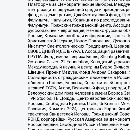
Платформа за Демократические Выборы, Междуна
центр защиты окружающей среды и природных ресу
фонд за демократию, Джеймстаунский фонд, Прож
Фалуньгун, Фалуньгун, Коалиция по расследован
Фалуньгун, Пражский гражданский центр, Ассоци
русскоязычных европейцев, Немецко-русский об
России, Компания свободы информации, Проект М
Христианской Церкви, Новое Поколение, Духовн
Институт Саентологических Предприятий, Церков
СВОБОДНЫЙ ИДЕЛЬ-УРАЛ, Ассоциация развития ж
ГРУПА, Фонд имени Генриха Бёлля, Stichting Bellin
Эстонии, Calvert 22 Foundation, Канадский укра
Международный научный центр им Вудро Вильсона
Швеции, Проект Медуза, Фонд Андрея Сахарова, Ф
Солидарность с гражданским движением в России 
общества Россия, Беллона, Союз жителей острово
церквей TCCN, Агора, Всемирный фонд природы, B
Белорусский дом прав человека имени Бориса Зво
TVR Studios, ТВ Дождь, Центр европейских иссл
Россию, Свободная Бурятия, Uralic, UnKremlin, 
Развития, Комитет-2024, Центрально-Европейски
трактатов Свидетелей Иеговы, Гражданский Совет
РЭНД корпорейшн, Русская Америка за демократи
Россия Берлин, Свободная Россия Северный Рейн-В
Союз за возвращение Северных территорий, Крымско