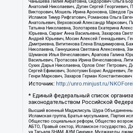
Чанышева Лилия Айратовна, Сидорович Ольга Бори
Анатолий Николаевич, Дугин Сергей Георгиевич, 
Викторович, Мошель Ирина Ароновна, Шведов Гри
Исламов Тимур Рифгатович, Романова Ольга Евге
Анатольевич, Верховский Александр Маркович, П
Татьяна Николаевна, Золотарева Екатерина Алек
Юрьевна, Саранг Анна Васильевна, Захарова Свет
Андрей Юрьевич, Мосин Алексей Геннадьевич, Ге
Дмитриевна, Вититинова Елена Владимировна, Ба
Николаевна, Ганнушкина Светлана Алексеевна, За
Шуманов Илья Вячеславович, Арапова Галина Юрь
Васильевич, Протасова Ирина Вячеславовна, Лит
Сухих Дарья Николаевна, Орлов Олег Петрович, 
Сергей Ефимович, Золотухин Борис Андреевич, Л
Генри Маркович, Захаров Герман Константинович
Источник:
http://unro.minjust.ru/NKOFore
* Единый федеральный список организа
законодательством Российской Федера
Высший военный Маджлисуль Шура Объединенных с
Исламская группа, Братья-мусульмане, Партия ис
Общество социальных реформ, Общество возрожд
АБТО, Правый сектор, Исламское государство, Д
уа Тагьаля SHAM, АУМ Синрике, Муджахеды джама