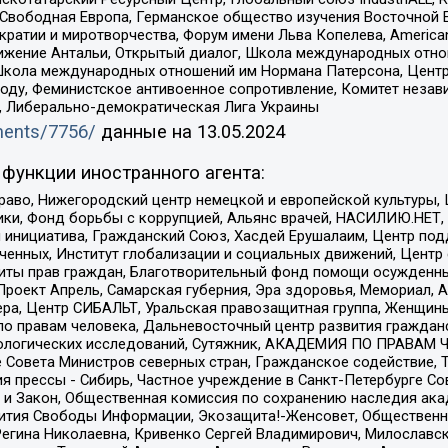
 Свободная Европа, Германское общество изучения Восточной 
и и миротворчества, Форум имени Льва Копелева, American Counci
ое движение Антальи, Открытый диалог, Школа международных отн
Школа международных отношений им Нормана Патерсона, Центр
ду, Феминистское антивоенное сопротивление, Комитет независ
а, Либерально-демократическая Лига Украины
uments/7756/
данные на
13.05.2024
функции иностранного агента:
раво, Нижегородский центр немецкой и европейской культуры,
тики, Фонд борьбы с коррупцией, Альянс врачей, НАСИЛИЮ.НЕТ,
я инициатива, Гражданский Союз, Хасдей Ерушалаим, Центр по
юченных, Институт глобализации и социальных движений, Цент
ты прав граждан, Благотворительный фонд помощи осужденным
а, Проект Апрель, Самарская губерния, Эра здоровья, Мемориал
ера, Центр СИБАЛЬТ, Уральская правозащитная группа, Женщины
по правам человека, Дальневосточный центр развития гражданс
ологических исследований, Сутяжник, АКАДЕМИЯ ПО ПРАВАМ Ч
е Совета Министров северных стран, Гражданское содействие,
я прессы - Сибирь, Частное учреждение в Санкт-Петербурге С
 и Закон, Общественная комиссия по сохранению наследия ак
звития Свободы Информации, Экозащита!-Женсовет, Общественн
Регина Николаевна, Кривенко Сергей Владимирович, Милославс