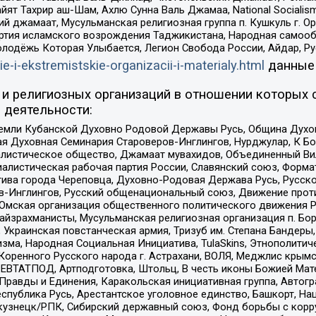
ят Тахрир аш-Шам, Ахлю Сунна Валь Джамаа, National Socialism
ий джамаат, Мусульманская религиозная группа п. Кушкуль г. 
ртия исламского возрождения Таджикистана, Народная самооб
олодёжь Которая Улыбается, Легион Свобода России, Айдар, Р
ie-i-ekstremistskie-organizacii-i-materialy.html
данные
и религиозных организаций в отношении которых 
 деятельности:
земли Кубанской Духовно Родовой Державы Русь, Община Духо
 Духовная Семинария Староверов-Инглингов, Нурджулар, К Бо
листическое общество, Джамаат мувахидов, Объединенный Вил
иалистическая рабочая партия России, Славянский союз, Форма
ива города Череповца, Духовно-Родовая Держава Русь, Русск
-Инглингов, Русский общенациональный союз, Движение против
 Омская организация общественного политического движения Р
йзрахманисты, Мусульманская религиозная организация п. Бо
краинская повстанческая армия, Тризуб им. Степана Бандеры, Бр
зма, Народная Социальная Инициатива, TulaSkins, Этнополитич
оренного Русского народа г. Астрахани, ВОЛЯ, Меджлис крымс
РЕВТАТПОД, Артподготовка, Штольц, В честь иконы Божией Мате
равды и Единения, Каракольская инициативная группа, Автогра
спублика Русь, Арестантское уголовное единство, Башкорт, Наци
окузнецк/РПК, Сибирский державный союз, Фонд борьбы с кор