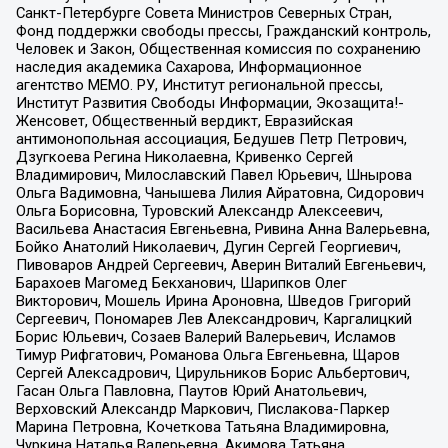
Санкт-Петербурге Совета Министров Северных Стран,
Фонд поддержки свободы прессы, Гражданский контроль,
Человек и Закон, Общественная комиссия по сохранению
наследия академика Сахарова, Информационное
агентство МЕМО. РУ, Институт региональной прессы,
Институт Развития Свободы Информации, Экозащита!-
Женсовет, Общественный вердикт, Евразийская
антимонопольная ассоциация, Бедушев Петр Петрович,
Дзугкоева Регина Николаевна, Кривенко Сергей
Владимирович, Милославский Павел Юрьевич, Шнырова
Ольга Вадимовна, Чанышева Лилия Айратовна, Сидорович
Ольга Борисовна, Туровский Александр Алексеевич,
Васильева Анастасия Евгеньевна, Ривина Анна Валерьевна,
Бойко Анатолий Николаевич, Дугин Сергей Георгиевич,
Пивоваров Андрей Сергеевич, Аверин Виталий Евгеньевич,
Барахоев Магомед Бекханович, Шарипков Олег
Викторович, Мошель Ирина Ароновна, Шведов Григорий
Сергеевич, Пономарев Лев Александрович, Каргалицкий
Борис Юльевич, Созаев Валерий Валерьевич, Исламов
Тимур Рифгатович, Романова Ольга Евгеньевна, Щаров
Сергей Алексадрович, Цирульников Борис Альбертович,
Гасан Ольга Павловна, Паутов Юрий Анатольевич,
Верховский Александр Маркович, Пислакова-Паркер
Марина Петровна, Кочеткова Татьяна Владимировна,
Чуркина Наталья Валерьевна, Акимова Татьяна