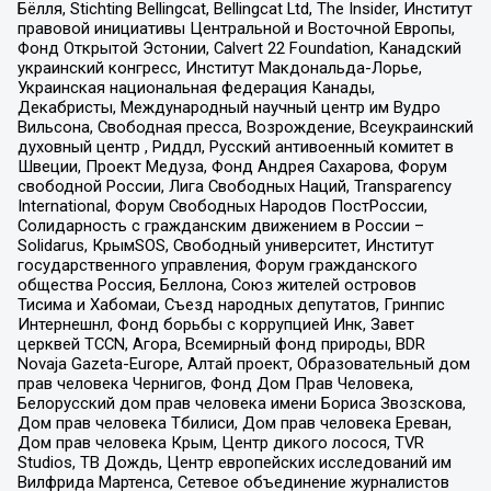
Бёлля, Stichting Bellingcat, Bellingcat Ltd, The Insider, Институт
правовой инициативы Центральной и Восточной Европы,
Фонд Открытой Эстонии, Calvert 22 Foundation, Канадский
украинский конгресс, Институт Макдональда-Лорье,
Украинская национальная федерация Канады,
Декабристы, Международный научный центр им Вудро
Вильсона, Свободная пресса, Возрождение, Всеукраинский
духовный центр , Риддл, Русский антивоенный комитет в
Швеции, Проект Медуза, Фонд Андрея Сахарова, Форум
свободной России, Лига Свободных Наций, Transparеncy
International, Форум Свободных Народов ПостРоссии,
Солидарность с гражданским движением в России –
Solidarus, КрымSOS, Свободный университет, Институт
государственного управления, Форум гражданского
общества Россия, Беллона, Союз жителей островов
Тисима и Хабомаи, Съезд народных депутатов, Гринпис
Интернешнл, Фонд борьбы с коррупцией Инк, Завет
церквей TCCN, Агора, Всемирный фонд природы, BDR
Novaja Gazeta-Europe, Алтай проект, Образовательный дом
прав человека Чернигов, Фонд Дом Прав Человека,
Белорусский дом прав человека имени Бориса Звозскова,
Дом прав человека Тбилиси, Дом прав человека Ереван,
Дом прав человека Крым, Центр дикого лосося, TVR
Studios, ТВ Дождь, Центр европейских исследований им
Вилфрида Мартенса, Сетевое объединение журналистов