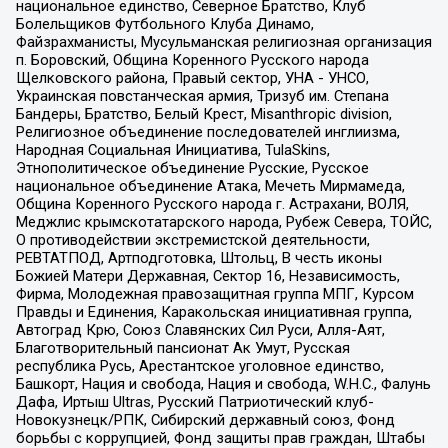
национальное единство, Северное Братство, Клуб
Болельщиков Футбольного Клуба Динамо,
Файзрахманисты, Мусульманская религиозная организация
п. Боровский, Община Коренного Русского народа
Щелковского района, Правый сектор, УНА - УНСО,
Украинская повстанческая армия, Тризуб им. Степана
Бандеры, Братство, Белый Крест, Misanthropic division,
Религиозное объединение последователей инглиизма,
Народная Социальная Инициатива, TulaSkins,
Этнополитическое объединение Русские, Русское
национальное объединение Атака, Мечеть Мирмамеда,
Община Коренного Русского народа г. Астрахани, ВОЛЯ,
Меджлис крымскотатарского народа, Рубеж Севера, ТОЙС,
О противодействии экстремистской деятельности,
РЕВТАТПОД, Артподготовка, Штольц, В честь иконы
Божией Матери Державная, Сектор 16, Независимость,
Фирма, Молодежная правозащитная группа МПГ, Курсом
Правды и Единения, Каракольская инициативная группа,
Автоград Крю, Союз Славянских Сил Руси, Алля-Аят,
Благотворительный пансионат Ак Умут, Русская
республика Русь, Арестантское уголовное единство,
Башкорт, Нация и свобода, Нация и свобода, W.H.С., Фалунь
Дафа, Иртыш Ultras, Русский Патриотический клуб-
Новокузнецк/РПК, Сибирский державный союз, Фонд
борьбы с коррупцией, Фонд защиты прав граждан, Штабы