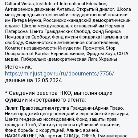
Cultural Vistas, Institute of International Education,
Антивоенное движение Антальи, Открытый диалог, Школа
международных отношений и государственной политики
им Питера Мунка, Российско-канадский демократический
альянс, Школа международных отношений им Нормана
Патерсона, Центр Гражданских Свобод, Фонд Бориса
Немцова за Свободу, Фонд имени Фридриха Науманна за
свободу, Феминистское антивоенное сопротивление,
Комитет независимости Ингушетии, Прометей, Stop
Occupation of Karelia, Вернись живым, Фридом Хаус, СОТА
медиа, Либерально-демократическая Лига Украины
Источник:
https://minjust.gov.ru/ru/documents/7756/
данные на
13.05.2024
* Сведения реестра НКО, выполняющих
функции иностранного агента:
Лилит, Правозащитная группа Гражданин.Армия.Право,
Нижегородский центр немецкой и европейской культуры,
Центр гендерных исследований, Фонд защиты прав
граждан Штаб, Институт права и публичной политики,
Фонд борьбы с коррупцией, Альянс врачей,
НАСИЛИЮ.НЕТ, Мы против СПИДа, СВЕЧА, Гуманитарное