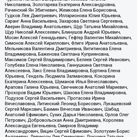
Николаевна, Золотарева Екатерина Александровна,
Рачинский Ян Збигневич, Жемкова Елена Борисовна,
Гудков Лев Дмитриевич, Илларионова Юлия Юрьевна,
Саранг Анна Васильевна, Захарова Светлана Сергеевна,
Аверин Владимир Анатольевич, Щур Татьяна Михайловна,
Щур Николай Алексеевич, Блинушов Андрей Юрьевич,
Мосин Алексей Геннадьевич, Гефтер Валентин Михайлович,
Симонов Алексей Кириллович, Флиге Ирина Анатольевна,
Мельникова Валентина Дмитриевна, Вититинова Елена
Владимировна, Баженова Светлана Куприяновна,
Максимов Сергей Владимирович, Беляев Сергей Иванович,
Голубева Елена Николаевна, Ганнушкина Светлана
Алексеевна, Закс Елена Владимировна, Буртина Елена
Юрьевна, Гендель Людмила Залмановна, Кокорина
Екатерина Алексеевна, Шуманов Илья Вячеславович,
Арапова Галина Юрьевна, Свечников Анатолий Мариевич,
Прохоров Вадим Юрьевич, Шахова Елена Владимировна,
Подузов Сергей Васильевич, Протасова Ирина
Вячеславовна, Литинский Леонид Борисович, Лукашевский
Сергей Маркович, Бахмин Вячеслав Иванович, Шабад
Анатолий Ефимович, Сухих Дарья Николаевна, Орлов Олег
Петрович, Добровольская Анна Дмитриевна, Королева
Александра Евгеньевна, Смирнов Владимир
Александрович, Вицин Сергей Ефимович, Золотухин Борис
Андреевич, Левинсон Лев Семенович, Локшина Татьяна