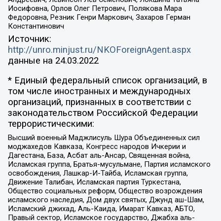
Иосифовна, Орлов Олег Петрович, Полякова Мара
Федоровна, Резник Генри Маркович, Захаров Герман
Константинович
Источник:
http://unro.minjust.ru/NKOForeignAgent.aspx
данные на
24.03.2022
* Единый федеральный список организаций, в
том числе иностранных и международных
организаций, признанных в соответствии с
законодательством Российской Федерации
террористическими:
Высший военный Маджлисуль Шура Объединенных сил
моджахедов Кавказа, Конгресс народов Ичкерии и
Дагестана, База, Асбат аль-Ансар, Священная война,
Исламская группа, Братья-мусульмане, Партия исламского
освобождения, Лашкар-И-Тайба, Исламская группа,
Движение Талибан, Исламская партия Туркестана,
Общество социальных реформ, Общество возрождения
исламского наследия, Дом двух святых, Джунд аш-Шам,
Исламский джихад, Аль-Каида, Имарат Кавказ, АБТО,
Правый сектор, Исламское государство, Джабха аль-