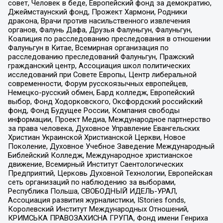
совет, Человек в беде, Европейский фонд за демократию,
Джеймстаунский фонд, Прожект Хармони, Родники
дракона, Врачи против насильственного извлечения
органов, Фалунь Дафа, Друзья Фалуньгун, Фалуньгун,
Коалиция по расследованию преследования в отношении
Фалуньгун в Китае, Всемирная организация по
расследованию преследований Фалуньгун, Пражский
гражданский центр, Ассоциация школ политических
исследований при Совете Европы, Центр либеральной
современности, Форум русскоязычных европейцев,
Немецко-русский обмен, Бард колледж, Европейский
выбор, Фонд Ходорковского, Оксфордский российский
фонд, Фонд Будущее России, Компания свободы
информации, Проект Медиа, Международное партнерство
за права человека, Духовное Управление Евангельских
Христиан Украинской Христианской Церкви, Новое
Поколение, Духовное Учебное Заведение Международный
Библейский Колледж, Международное христианское
движение, Всемирный Институт Саентологических
Предприятий, Церковь Духовной Технологии, Европейская
сеть организаций по наблюдению за выборами,
Республика Польша, СВОБОДНЫЙ ИДЕЛЬ-УРАЛ,
Ассоциация развития журналистики, IStories fonds,
Королевский Институт Международных Отношений,
КРИМСЬКА ПРАВОЗАХИСНА ГРУПА, Фонд имени Генриха