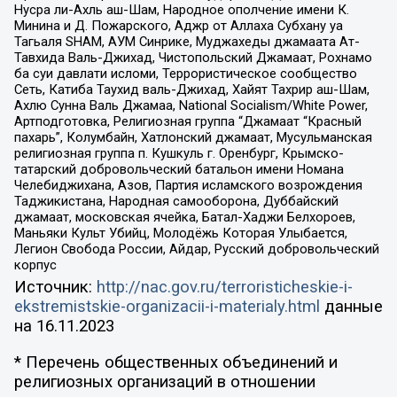
Нусра ли-Ахль аш-Шам, Народное ополчение имени К.
Минина и Д. Пожарского, Аджр от Аллаха Субхану уа
Тагьаля SHAM, АУМ Синрике, Муджахеды джамаата Ат-
Тавхида Валь-Джихад, Чистопольский Джамаат, Рохнамо
ба суи давлати исломи, Террористическое сообщество
Сеть, Катиба Таухид валь-Джихад, Хайят Тахрир аш-Шам,
Ахлю Сунна Валь Джамаа, National Socialism/White Power,
Артподготовка, Религиозная группа “Джамаат “Красный
пахарь”, Колумбайн, Хатлонский джамаат, Мусульманская
религиозная группа п. Кушкуль г. Оренбург, Крымско-
татарский добровольческий батальон имени Номана
Челебиджихана, Азов, Партия исламского возрождения
Таджикистана, Народная самооборона, Дуббайский
джамаат, московская ячейка, Батал-Хаджи Белхороев,
Маньяки Культ Убийц, Молодёжь Которая Улыбается,
Легион Свобода России, Айдар, Русский добровольческий
корпус
Источник:
http://nac.gov.ru/terroristicheskie-i-
ekstremistskie-organizacii-i-materialy.html
данные
на
16.11.2023
* Перечень общественных объединений и
религиозных организаций в отношении