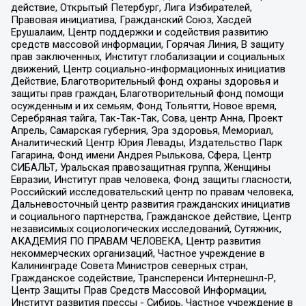
действие, Открытый Петербург, Лига Избирателей,
Правовая инициатива, Гражданский Союз, Хасдей
Ерушалаим, Центр поддержки и содействия развитию
средств массовой информации, Горячая Линия, В защиту
прав заключенных, Институт глобализации и социальных
движений, Центр социально-информационных инициатив
Действие, Благотворительный фонд охраны здоровья и
защиты прав граждан, Благотворительный фонд помощи
осужденным и их семьям, Фонд Тольятти, Новое время,
Серебряная тайга, Так-Так-Так, Сова, центр Анна, Проект
Апрель, Самарская губерния, Эра здоровья, Мемориал,
Аналитический Центр Юрия Левады, Издательство Парк
Гагарина, Фонд имени Андрея Рылькова, Сфера, Центр
СИБАЛЬТ, Уральская правозащитная группа, Женщины
Евразии, Институт прав человека, Фонд защиты гласности,
Российский исследовательский центр по правам человека,
Дальневосточный центр развития гражданских инициатив
и социального партнерства, Гражданское действие, Центр
независимых социологических исследований, Сутяжник,
АКАДЕМИЯ ПО ПРАВАМ ЧЕЛОВЕКА, Центр развития
некоммерческих организаций, Частное учреждение в
Калининграде Совета Министров северных стран,
Гражданское содействие, Трансперенси Интернешнл-Р,
Центр Защиты Прав Средств Массовой Информации,
Институт развития прессы - Сибирь, Частное учреждение в