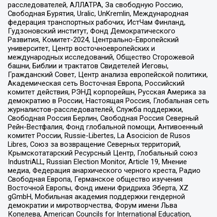
расследователей, АЛЛАТРА, За свободную Россию,
Свободная Бурятия, Uralic, UnKremlin, Международная
федерация транспортных рабочих, ИстЧам Финланд,
Гудзоновский институт, Фонд Демократического
Развития, Комитет-2024, Центрально-Европейский
университет, Центр восточноевропейских и
международных исследований, Общество Сторожевой
башни, Библии и трактатов Свидетелей Иеговы,
Гражданский Совет, Центр анализа европейской политики,
Академическая сеть Восточная Европа, Российский
комитет действия, РЭНД корпорейшн, Русская Америка за
демократию в России, Настоящая Россия, Глобальная сеть
журналистов-расследователей, Служба поддержки,
Свободная Россия Берлин, Свободная Россия Северный
Рейн-Вестфалия, Фонд глобальной помощи, Антивоенный
комитет России, Russie-Libertes, La Asocicion de Rusos
Libres, Союз за возвращение Северных территорий,
Крымскотатарский Ресурсный Центр, Глобальный союз
IndustriALL, Russian Election Monitor, Article 19, Мнение
медиа, Федерация анархического черного креста, Радио
Свободная Европа, Германское общество изучения
Восточной Европы, Фонд имени Фридриха Эберта, XZ
gGmbH, Мобильная академия поддержки гендерной
демократии и миротворчества, Форум имени Льва
Копелева, American Councils for International Education,