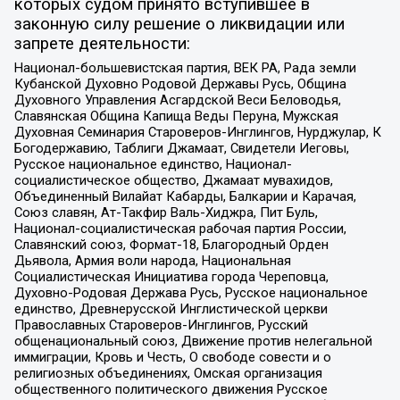
которых судом принято вступившее в
законную силу решение о ликвидации или
запрете деятельности:
Национал-большевистская партия, ВЕК РА, Рада земли
Кубанской Духовно Родовой Державы Русь, Община
Духовного Управления Асгардской Веси Беловодья,
Славянская Община Капища Веды Перуна, Мужская
Духовная Семинария Староверов-Инглингов, Нурджулар, К
Богодержавию, Таблиги Джамаат, Свидетели Иеговы,
Русское национальное единство, Национал-
социалистическое общество, Джамаат мувахидов,
Объединенный Вилайат Кабарды, Балкарии и Карачая,
Союз славян, Ат-Такфир Валь-Хиджра, Пит Буль,
Национал-социалистическая рабочая партия России,
Славянский союз, Формат-18, Благородный Орден
Дьявола, Армия воли народа, Национальная
Социалистическая Инициатива города Череповца,
Духовно-Родовая Держава Русь, Русское национальное
единство, Древнерусской Инглистической церкви
Православных Староверов-Инглингов, Русский
общенациональный союз, Движение против нелегальной
иммиграции, Кровь и Честь, О свободе совести и о
религиозных объединениях, Омская организация
общественного политического движения Русское