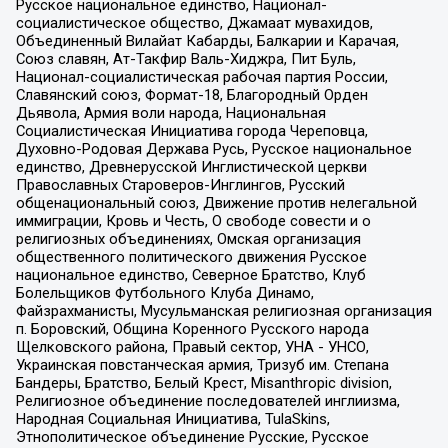
Русское национальное единство, Национал-
социалистическое общество, Джамаат мувахидов,
Объединенный Вилайат Кабарды, Балкарии и Карачая,
Союз славян, Ат-Такфир Валь-Хиджра, Пит Буль,
Национал-социалистическая рабочая партия России,
Славянский союз, Формат-18, Благородный Орден
Дьявола, Армия воли народа, Национальная
Социалистическая Инициатива города Череповца,
Духовно-Родовая Держава Русь, Русское национальное
единство, Древнерусской Инглистической церкви
Православных Староверов-Инглингов, Русский
общенациональный союз, Движение против нелегальной
иммиграции, Кровь и Честь, О свободе совести и о
религиозных объединениях, Омская организация
общественного политического движения Русское
национальное единство, Северное Братство, Клуб
Болельщиков Футбольного Клуба Динамо,
Файзрахманисты, Мусульманская религиозная организация
п. Боровский, Община Коренного Русского народа
Щелковского района, Правый сектор, УНА - УНСО,
Украинская повстанческая армия, Тризуб им. Степана
Бандеры, Братство, Белый Крест, Misanthropic division,
Религиозное объединение последователей инглиизма,
Народная Социальная Инициатива, TulaSkins,
Этнополитическое объединение Русские, Русское