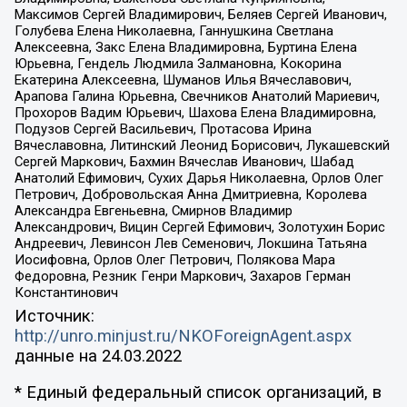
Максимов Сергей Владимирович, Беляев Сергей Иванович,
Голубева Елена Николаевна, Ганнушкина Светлана
Алексеевна, Закс Елена Владимировна, Буртина Елена
Юрьевна, Гендель Людмила Залмановна, Кокорина
Екатерина Алексеевна, Шуманов Илья Вячеславович,
Арапова Галина Юрьевна, Свечников Анатолий Мариевич,
Прохоров Вадим Юрьевич, Шахова Елена Владимировна,
Подузов Сергей Васильевич, Протасова Ирина
Вячеславовна, Литинский Леонид Борисович, Лукашевский
Сергей Маркович, Бахмин Вячеслав Иванович, Шабад
Анатолий Ефимович, Сухих Дарья Николаевна, Орлов Олег
Петрович, Добровольская Анна Дмитриевна, Королева
Александра Евгеньевна, Смирнов Владимир
Александрович, Вицин Сергей Ефимович, Золотухин Борис
Андреевич, Левинсон Лев Семенович, Локшина Татьяна
Иосифовна, Орлов Олег Петрович, Полякова Мара
Федоровна, Резник Генри Маркович, Захаров Герман
Константинович
Источник:
http://unro.minjust.ru/NKOForeignAgent.aspx
данные на
24.03.2022
* Единый федеральный список организаций, в