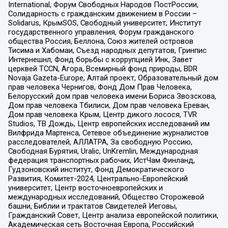
International, Форум Свободных Народов ПостРоссии,
Солидарность с гражданским движением в России –
Solidarus, КрымSOS, Свободный университет, Институт
государственного управления, Форум гражданского
общества Россия, Беллона, Союз жителей островов
Тисима и Хабомаи, Съезд народных депутатов, Гринпис
Интернешнл, Фонд борьбы с коррупцией Инк, Завет
церквей TCCN, Агора, Всемирный фонд природы, BDR
Novaja Gazeta-Europe, Алтай проект, Образовательный дом
прав человека Чернигов, Фонд Дом Прав Человека,
Белорусский дом прав человека имени Бориса Звозскова,
Дом прав человека Тбилиси, Дом прав человека Ереван,
Дом прав человека Крым, Центр дикого лосося, TVR
Studios, ТВ Дождь, Центр европейских исследований им
Вилфрида Мартенса, Сетевое объединение журналистов
расследователей, АЛЛАТРА, За свободную Россию,
Свободная Бурятия, Uralic, UnKremlin, Международная
федерация транспортных рабочих, ИстЧам Финланд,
Гудзоновский институт, Фонд Демократического
Развития, Комитет-2024, Центрально-Европейский
университет, Центр восточноевропейских и
международных исследований, Общество Сторожевой
башни, Библии и трактатов Свидетелей Иеговы,
Гражданский Совет, Центр анализа европейской политики,
Академическая сеть Восточная Европа, Российский