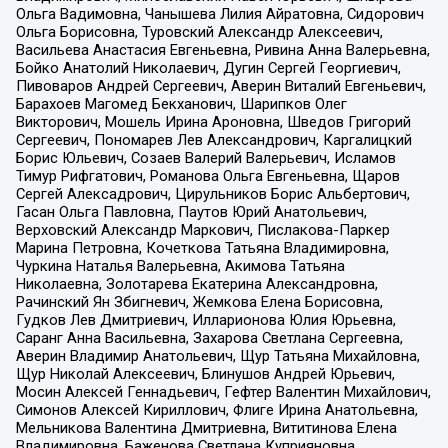
Ольга Вадимовна, Чанышева Лилия Айратовна, Сидорович
Ольга Борисовна, Туровский Александр Алексеевич,
Васильева Анастасия Евгеньевна, Ривина Анна Валерьевна,
Бойко Анатолий Николаевич, Дугин Сергей Георгиевич,
Пивоваров Андрей Сергеевич, Аверин Виталий Евгеньевич,
Барахоев Магомед Бекханович, Шарипков Олег
Викторович, Мошель Ирина Ароновна, Шведов Григорий
Сергеевич, Пономарев Лев Александрович, Каргалицкий
Борис Юльевич, Созаев Валерий Валерьевич, Исламов
Тимур Рифгатович, Романова Ольга Евгеньевна, Щаров
Сергей Алексадрович, Цирульников Борис Альбертович,
Гасан Ольга Павловна, Паутов Юрий Анатольевич,
Верховский Александр Маркович, Пислакова-Паркер
Марина Петровна, Кочеткова Татьяна Владимировна,
Чуркина Наталья Валерьевна, Акимова Татьяна
Николаевна, Золотарева Екатерина Александровна,
Рачинский Ян Збигневич, Жемкова Елена Борисовна,
Гудков Лев Дмитриевич, Илларионова Юлия Юрьевна,
Саранг Анна Васильевна, Захарова Светлана Сергеевна,
Аверин Владимир Анатольевич, Щур Татьяна Михайловна,
Щур Николай Алексеевич, Блинушов Андрей Юрьевич,
Мосин Алексей Геннадьевич, Гефтер Валентин Михайлович,
Симонов Алексей Кириллович, Флиге Ирина Анатольевна,
Мельникова Валентина Дмитриевна, Вититинова Елена
Владимировна, Баженова Светлана Куприяновна,