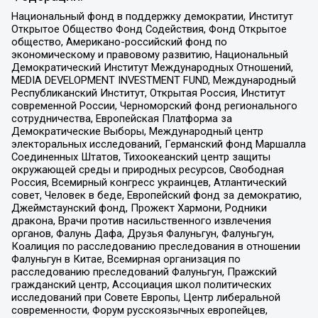
Национальный фонд в поддержку демократии, Институт
Открытое Общество Фонд Содействия, Фонд Открытое
общество, Американо-российский фонд по
экономическому и правовому развитию, Национальный
Демократический Институт Международных Отношений,
MEDIA DEVELOPMENT INVESTMENT FUND, Международный
Республиканский Институт, Открытая Россия, Институт
современной России, Черноморский фонд регионального
сотрудничества, Европейская Платформа за
Демократические Выборы, Международный центр
электоральных исследований, Германский фонд Маршалла
Соединенных Штатов, Тихоокеанский центр защиты
окружающей среды и природных ресурсов, Свободная
Россия, Всемирный конгресс украинцев, Атлантический
совет, Человек в беде, Европейский фонд за демократию,
Джеймстаунский фонд, Прожект Хармони, Родники
дракона, Врачи против насильственного извлечения
органов, Фалунь Дафа, Друзья Фалуньгун, Фалуньгун,
Коалиция по расследованию преследования в отношении
Фалуньгун в Китае, Всемирная организация по
расследованию преследований Фалуньгун, Пражский
гражданский центр, Ассоциация школ политических
исследований при Совете Европы, Центр либеральной
современности, Форум русскоязычных европейцев,