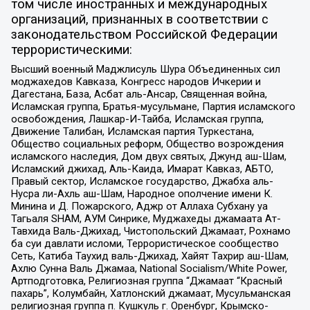
том числе иностранных и международных
организаций, признанных в соответствии с
законодательством Российской Федерации
террористическими:
Высший военный Маджлисуль Шура Объединенных сил
моджахедов Кавказа, Конгресс народов Ичкерии и
Дагестана, База, Асбат аль-Ансар, Священная война,
Исламская группа, Братья-мусульмане, Партия исламского
освобождения, Лашкар-И-Тайба, Исламская группа,
Движение Талибан, Исламская партия Туркестана,
Общество социальных реформ, Общество возрождения
исламского наследия, Дом двух святых, Джунд аш-Шам,
Исламский джихад, Аль-Каида, Имарат Кавказ, АБТО,
Правый сектор, Исламское государство, Джабха аль-
Нусра ли-Ахль аш-Шам, Народное ополчение имени К.
Минина и Д. Пожарского, Аджр от Аллаха Субхану уа
Тагьаля SHAM, АУМ Синрике, Муджахеды джамаата Ат-
Тавхида Валь-Джихад, Чистопольский Джамаат, Рохнамо
ба суи давлати исломи, Террористическое сообщество
Сеть, Катиба Таухид валь-Джихад, Хайят Тахрир аш-Шам,
Ахлю Сунна Валь Джамаа, National Socialism/White Power,
Артподготовка, Религиозная группа “Джамаат “Красный
пахарь”, Колумбайн, Хатлонский джамаат, Мусульманская
религиозная группа п. Кушкуль г. Оренбург, Крымско-