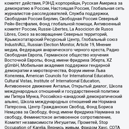
комитет действия, РЭНД корпорейшн, Русская Америка за
демократию в России, Настоящая Россия, Глобальная сеть
журналистов-расследователей, Служба поддержки,
Свободная Россия Берлин, Свободная Россия Северный
Рейн-Вестфалия, Фонд глобальной помощи, Антивоенный
комитет России, Russie-Libertes, La Asocicion de Rusos
Libres, Союз за возвращение Северных территорий,
Крымскотатарский Ресурсный Центр, Глобальный союз
IndustriALL, Russian Election Monitor, Article 19, Мнение
медиа, Федерация анархического черного креста, Радио
Свободная Европа, Германское общество изучения
Восточной Европы, Фонд имени Фридриха Эберта, XZ
gGmbH, Мобильная академия поддержки гендерной
демократии и миротворчества, Форум имени Льва
Копелева, American Councils for International Education,
Cultural Vistas, Institute of International Education,
Антивоенное движение Антальи, Открытый диалог, Школа
международных отношений и государственной политики
им Питера Мунка, Российско-канадский демократический
альянс, Школа международных отношений им Нормана
Патерсона, Центр Гражданских Свобод, Фонд Бориса
Немцова за Свободу, Фонд имени Фридриха Науманна за
свободу, Феминистское антивоенное сопротивление,
Комитет независимости Ингушетии, Прометей, Stop
Occupation of Karelia, Вернись живым, Фридом Хаус, СОТА