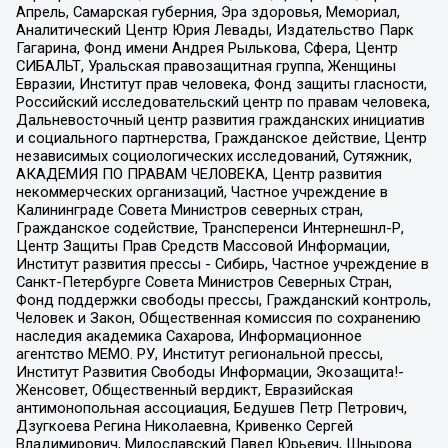
Апрель, Самарская губерния, Эра здоровья, Мемориал,
Аналитический Центр Юрия Левады, Издательство Парк
Гагарина, Фонд имени Андрея Рылькова, Сфера, Центр
СИБАЛЬТ, Уральская правозащитная группа, Женщины
Евразии, Институт прав человека, Фонд защиты гласности,
Российский исследовательский центр по правам человека,
Дальневосточный центр развития гражданских инициатив
и социального партнерства, Гражданское действие, Центр
независимых социологических исследований, Сутяжник,
АКАДЕМИЯ ПО ПРАВАМ ЧЕЛОВЕКА, Центр развития
некоммерческих организаций, Частное учреждение в
Калининграде Совета Министров северных стран,
Гражданское содействие, Трансперенси Интернешнл-Р,
Центр Защиты Прав Средств Массовой Информации,
Институт развития прессы - Сибирь, Частное учреждение в
Санкт-Петербурге Совета Министров Северных Стран,
Фонд поддержки свободы прессы, Гражданский контроль,
Человек и Закон, Общественная комиссия по сохранению
наследия академика Сахарова, Информационное
агентство МЕМО. РУ, Институт региональной прессы,
Институт Развития Свободы Информации, Экозащита!-
Женсовет, Общественный вердикт, Евразийская
антимонопольная ассоциация, Бедушев Петр Петрович,
Дзугкоева Регина Николаевна, Кривенко Сергей
Владимирович, Милославский Павел Юрьевич, Шнырова