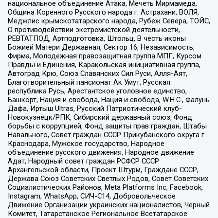
национальное объединение Атака, Мечеть Мирмамеда,
Община Коренного Русского народа г. Астрахани, ВОЛЯ,
Меджлис крымскотатарского народа, Рубеж Севера, ТОЙС,
О противодействии экстремистской деятельности,
РЕВТАТПОД, Артподготовка, Штольц, В честь иконы
Божией Матери Державная, Сектор 16, Независимость,
Фирма, Молодежная правозащитная группа МПГ, Курсом
Правды и Единения, Каракольская инициативная группа,
Автоград Крю, Союз Славянских Сил Руси, Алля-Аят,
Благотворительный пансионат Ак Умут, Русская
республика Русь, Арестантское уголовное единство,
Башкорт, Нация и свобода, Нация и свобода, W.H.С., Фалунь
Дафа, Иртыш Ultras, Русский Патриотический клуб-
Новокузнецк/РПК, Сибирский державный союз, Фонд
борьбы с коррупцией, Фонд защиты прав граждан, Штабы
Навального, Совет граждан СССР Прикубанского округа г.
Краснодара, Мужское государство, Народное
объединение русского движения, Народное движение
Адат, Народный совет граждан РСФСР СССР
Архангельской области, Проект Штурм, Граждане СССР,
Держава Союз Советских Светлых Родов, Совет Советских
Социалистических Районов, Meta Platforms Inc, Facebook,
Instagram, WhatsApp, СИЧ-С14, Добровольческое
Движение Организации украинских националистов, Черный
Комитет, Татарстанское Региональное Всетатарское