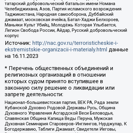
татарский добровольческий батальон имени Номана
Челебиджихана, Азов, Партия исламского возрождения
Таджикистана, Народная самооборона, Дуббайский
джамаат, московская ячейка, Батал-Хаджи Белхороев,
Маньяки Культ Убийц, Молодёжь Которая Улыбается,
Легион Свобода России, Айдар, Русский добровольческий
корпус
Источник:
http://nac.gov.ru/terroristicheskie-i-
ekstremistskie-organizacii-i-materialy.html
данные
на
16.11.2023
* Перечень общественных объединений и
религиозных организаций в отношении
которых судом принято вступившее в
законную силу решение о ликвидации или
запрете деятельности:
Национал-большевистская партия, ВЕК РА, Рада земли
Кубанской Духовно Родовой Державы Русь, Община
Духовного Управления Асгардской Веси Беловодья,
Славянская Община Капища Веды Перуна, Мужская
Духовная Семинария Староверов-Инглингов, Нурджулар, К
Богодержавию, Таблиги Джамаат, Свидетели Иеговы,