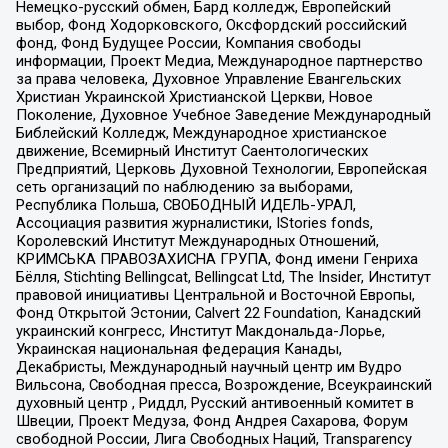
Немецко-русский обмен, Бард колледж, Европейский
выбор, Фонд Ходорковского, Оксфордский российский
фонд, Фонд Будущее России, Компания свободы
информации, Проект Медиа, Международное партнерство
за права человека, Духовное Управление Евангельских
Христиан Украинской Христианской Церкви, Новое
Поколение, Духовное Учебное Заведение Международный
Библейский Колледж, Международное христианское
движение, Всемирный Институт Саентологических
Предприятий, Церковь Духовной Технологии, Европейская
сеть организаций по наблюдению за выборами,
Республика Польша, СВОБОДНЫЙ ИДЕЛЬ-УРАЛ,
Ассоциация развития журналистики, IStories fonds,
Королевский Институт Международных Отношений,
КРИМСЬКА ПРАВОЗАХИСНА ГРУПА, Фонд имени Генриха
Бёлля, Stichting Bellingcat, Bellingcat Ltd, The Insider, Институт
правовой инициативы Центральной и Восточной Европы,
Фонд Открытой Эстонии, Calvert 22 Foundation, Канадский
украинский конгресс, Институт Макдональда-Лорье,
Украинская национальная федерация Канады,
Декабристы, Международный научный центр им Вудро
Вильсона, Свободная пресса, Возрождение, Всеукраинский
духовный центр , Риддл, Русский антивоенный комитет в
Швеции, Проект Медуза, Фонд Андрея Сахарова, Форум
свободной России, Лига Свободных Наций, Transparеncy