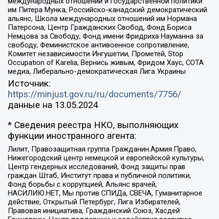
международных отношений и государственной политики
им Питера Мунка, Российско-канадский демократический
альянс, Школа международных отношений им Нормана
Патерсона, Центр Гражданских Свобод, Фонд Бориса
Немцова за Свободу, Фонд имени Фридриха Науманна за
свободу, Феминистское антивоенное сопротивление,
Комитет независимости Ингушетии, Прометей, Stop
Occupation of Karelia, Вернись живым, Фридом Хаус, СОТА
медиа, Либерально-демократическая Лига Украины
Источник:
https://minjust.gov.ru/ru/documents/7756/
данные на
13.05.2024
* Сведения реестра НКО, выполняющих
функции иностранного агента:
Лилит, Правозащитная группа Гражданин.Армия.Право,
Нижегородский центр немецкой и европейской культуры,
Центр гендерных исследований, Фонд защиты прав
граждан Штаб, Институт права и публичной политики,
Фонд борьбы с коррупцией, Альянс врачей,
НАСИЛИЮ.НЕТ, Мы против СПИДа, СВЕЧА, Гуманитарное
действие, Открытый Петербург, Лига Избирателей,
Правовая инициатива, Гражданский Союз, Хасдей