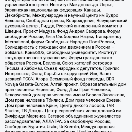
украинский конгресс, Институт Макдональда-Лорье,
Украинская национальная федерация Канады,
Декабристы, Международный научный центр им Вудро
Вильсона, Свободная пресса, Возрождение, Всеукраинский
духовный центр , Риддл, Русский антивоенный комитет в
Швеции, Проект Медуза, Фонд Андрея Сахарова, Форум
свободной России, Лига Свободных Наций, Transparеncy
International, Форум Свободных Народов ПостРоссии,
Солидарность с гражданским движением в России –
Solidarus, КрымSOS, Свободный университет, Институт
государственного управления, Форум гражданского
общества Россия, Беллона, Союз жителей островов
Тисима и Хабомаи, Съезд народных депутатов, Гринпис
Интернешнл, Фонд борьбы с коррупцией Инк, Завет
церквей TCCN, Агора, Всемирный фонд природы, BDR
Novaja Gazeta-Europe, Алтай проект, Образовательный дом
прав человека Чернигов, Фонд Дом Прав Человека,
Белорусский дом прав человека имени Бориса Звозскова,
Дом прав человека Тбилиси, Дом прав человека Ереван,
Дом прав человека Крым, Центр дикого лосося, TVR
Studios, ТВ Дождь, Центр европейских исследований им
Вилфрида Мартенса, Сетевое объединение журналистов
расследователей, АЛЛАТРА, За свободную Россию,
Свободная Бурятия, Uralic, UnKremlin, Международная
федерация транспортных рабочих, ИстЧам Финланд,