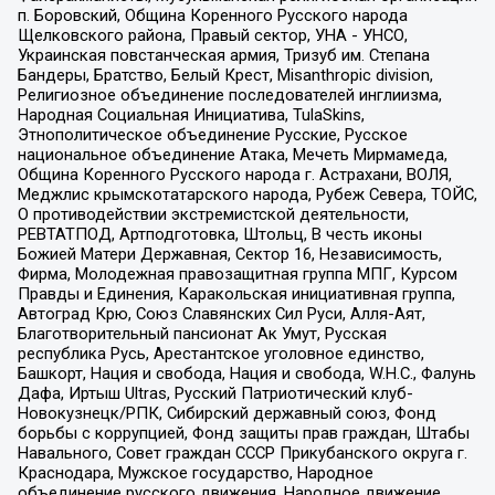
п. Боровский, Община Коренного Русского народа
Щелковского района, Правый сектор, УНА - УНСО,
Украинская повстанческая армия, Тризуб им. Степана
Бандеры, Братство, Белый Крест, Misanthropic division,
Религиозное объединение последователей инглиизма,
Народная Социальная Инициатива, TulaSkins,
Этнополитическое объединение Русские, Русское
национальное объединение Атака, Мечеть Мирмамеда,
Община Коренного Русского народа г. Астрахани, ВОЛЯ,
Меджлис крымскотатарского народа, Рубеж Севера, ТОЙС,
О противодействии экстремистской деятельности,
РЕВТАТПОД, Артподготовка, Штольц, В честь иконы
Божией Матери Державная, Сектор 16, Независимость,
Фирма, Молодежная правозащитная группа МПГ, Курсом
Правды и Единения, Каракольская инициативная группа,
Автоград Крю, Союз Славянских Сил Руси, Алля-Аят,
Благотворительный пансионат Ак Умут, Русская
республика Русь, Арестантское уголовное единство,
Башкорт, Нация и свобода, Нация и свобода, W.H.С., Фалунь
Дафа, Иртыш Ultras, Русский Патриотический клуб-
Новокузнецк/РПК, Сибирский державный союз, Фонд
борьбы с коррупцией, Фонд защиты прав граждан, Штабы
Навального, Совет граждан СССР Прикубанского округа г.
Краснодара, Мужское государство, Народное
объединение русского движения, Народное движение