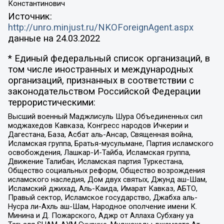
Константинович
Источник:
http://unro.minjust.ru/NKOForeignAgent.aspx
данные на
24.03.2022
* Единый федеральный список организаций, в
том числе иностранных и международных
организаций, признанных в соответствии с
законодательством Российской Федерации
террористическими:
Высший военный Маджлисуль Шура Объединенных сил
моджахедов Кавказа, Конгресс народов Ичкерии и
Дагестана, База, Асбат аль-Ансар, Священная война,
Исламская группа, Братья-мусульмане, Партия исламского
освобождения, Лашкар-И-Тайба, Исламская группа,
Движение Талибан, Исламская партия Туркестана,
Общество социальных реформ, Общество возрождения
исламского наследия, Дом двух святых, Джунд аш-Шам,
Исламский джихад, Аль-Каида, Имарат Кавказ, АБТО,
Правый сектор, Исламское государство, Джабха аль-
Нусра ли-Ахль аш-Шам, Народное ополчение имени К.
Минина и Д. Пожарского, Аджр от Аллаха Субхану уа