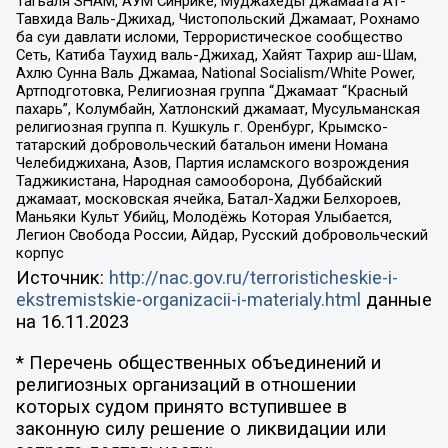
Тагьаля SHAM, АУМ Синрике, Муджахеды джамаата Ат-
Тавхида Валь-Джихад, Чистопольский Джамаат, Рохнамо
ба суи давлати исломи, Террористическое сообщество
Сеть, Катиба Таухид валь-Джихад, Хайят Тахрир аш-Шам,
Ахлю Сунна Валь Джамаа, National Socialism/White Power,
Артподготовка, Религиозная группа “Джамаат “Красный
пахарь”, Колумбайн, Хатлонский джамаат, Мусульманская
религиозная группа п. Кушкуль г. Оренбург, Крымско-
татарский добровольческий батальон имени Номана
Челебиджихана, Азов, Партия исламского возрождения
Таджикистана, Народная самооборона, Дуббайский
джамаат, московская ячейка, Батал-Хаджи Белхороев,
Маньяки Культ Убийц, Молодёжь Которая Улыбается,
Легион Свобода России, Айдар, Русский добровольческий
корпус
Источник:
http://nac.gov.ru/terroristicheskie-i-
ekstremistskie-organizacii-i-materialy.html
данные
на
16.11.2023
* Перечень общественных объединений и
религиозных организаций в отношении
которых судом принято вступившее в
законную силу решение о ликвидации или