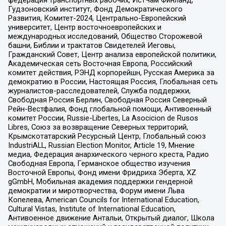
Гудзоновский институт, Фонд Демократического
Развития, Комитет-2024, Центрально-Европейский
университет, Центр восточноевропейских и
международных исследований, Общество Сторожевой
башни, Библии и трактатов Свидетелей Иеговы,
Гражданский Совет, Центр анализа европейской политики,
Академическая сеть Восточная Европа, Российский
комитет действия, РЭНД корпорейшн, Русская Америка за
демократию в России, Настоящая Россия, Глобальная сеть
журналистов-расследователей, Служба поддержки,
Свободная Россия Берлин, Свободная Россия Северный
Рейн-Вестфалия, Фонд глобальной помощи, Антивоенный
комитет России, Russie-Libertes, La Asocicion de Rusos
Libres, Союз за возвращение Северных территорий,
Крымскотатарский Ресурсный Центр, Глобальный союз
IndustriALL, Russian Election Monitor, Article 19, Мнение
медиа, Федерация анархического черного креста, Радио
Свободная Европа, Германское общество изучения
Восточной Европы, Фонд имени Фридриха Эберта, XZ
gGmbH, Мобильная академия поддержки гендерной
демократии и миротворчества, Форум имени Льва
Копелева, American Councils for International Education,
Cultural Vistas, Institute of International Education,
Антивоенное движение Антальи, Открытый диалог, Школа