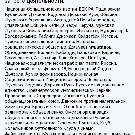
запрете деятельности:
Национал-большевистская партия, ВЕК РА, Рада земли
Кубанской Духовно Родовой Державы Русь, Община
Духовного Управления Асгардской Веси Беловодья,
Славянская Община Капища Веды Перуна, Мужская
Духовная Семинария Староверов-Инглингов, Нурджулар, К
Богодержавию, Таблиги Джамаат, Свидетели Иеговы,
Русское национальное единство, Национал-
социалистическое общество, Джамаат мувахидов,
Объединенный Вилайат Кабарды, Балкарии и Карачая,
Союз славян, Ат-Такфир Валь-Хиджра, Пит Буль,
Национал-социалистическая рабочая партия России,
Славянский союз, Формат-18, Благородный Орден
Дьявола, Армия воли народа, Национальная
Социалистическая Инициатива города Череповца,
Духовно-Родовая Держава Русь, Русское национальное
единство, Древнерусской Инглистической церкви
Православных Староверов-Инглингов, Русский
общенациональный союз, Движение против нелегальной
иммиграции, Кровь и Честь, О свободе совести и о
религиозных объединениях, Омская организация
общественного политического движения Русское
национальное единство, Северное Братство, Клуб
Болельщиков Футбольного Клуба Динамо,
Файзрахманисты, Мусульманская религиозная организация