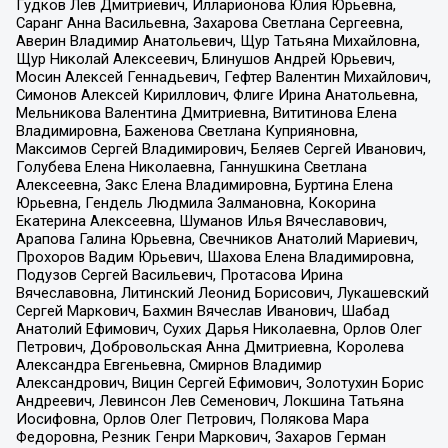
Гудков Лев Дмитриевич, Илларионова Юлия Юрьевна,
Саранг Анна Васильевна, Захарова Светлана Сергеевна,
Аверин Владимир Анатольевич, Щур Татьяна Михайловна,
Щур Николай Алексеевич, Блинушов Андрей Юрьевич,
Мосин Алексей Геннадьевич, Гефтер Валентин Михайлович,
Симонов Алексей Кириллович, Флиге Ирина Анатольевна,
Мельникова Валентина Дмитриевна, Вититинова Елена
Владимировна, Баженова Светлана Куприяновна,
Максимов Сергей Владимирович, Беляев Сергей Иванович,
Голубева Елена Николаевна, Ганнушкина Светлана
Алексеевна, Закс Елена Владимировна, Буртина Елена
Юрьевна, Гендель Людмила Залмановна, Кокорина
Екатерина Алексеевна, Шуманов Илья Вячеславович,
Арапова Галина Юрьевна, Свечников Анатолий Мариевич,
Прохоров Вадим Юрьевич, Шахова Елена Владимировна,
Подузов Сергей Васильевич, Протасова Ирина
Вячеславовна, Литинский Леонид Борисович, Лукашевский
Сергей Маркович, Бахмин Вячеслав Иванович, Шабад
Анатолий Ефимович, Сухих Дарья Николаевна, Орлов Олег
Петрович, Добровольская Анна Дмитриевна, Королева
Александра Евгеньевна, Смирнов Владимир
Александрович, Вицин Сергей Ефимович, Золотухин Борис
Андреевич, Левинсон Лев Семенович, Локшина Татьяна
Иосифовна, Орлов Олег Петрович, Полякова Мара
Федоровна, Резник Генри Маркович, Захаров Герман