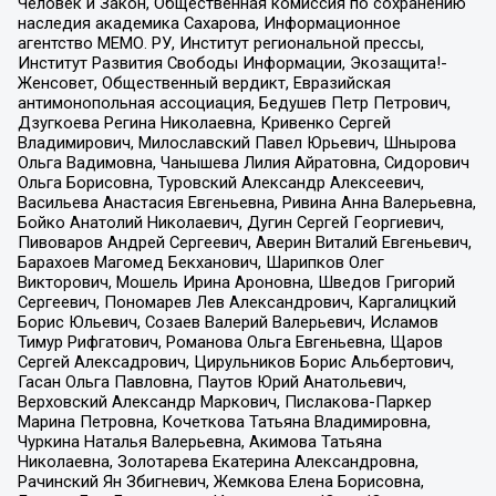
Человек и Закон, Общественная комиссия по сохранению
наследия академика Сахарова, Информационное
агентство МЕМО. РУ, Институт региональной прессы,
Институт Развития Свободы Информации, Экозащита!-
Женсовет, Общественный вердикт, Евразийская
антимонопольная ассоциация, Бедушев Петр Петрович,
Дзугкоева Регина Николаевна, Кривенко Сергей
Владимирович, Милославский Павел Юрьевич, Шнырова
Ольга Вадимовна, Чанышева Лилия Айратовна, Сидорович
Ольга Борисовна, Туровский Александр Алексеевич,
Васильева Анастасия Евгеньевна, Ривина Анна Валерьевна,
Бойко Анатолий Николаевич, Дугин Сергей Георгиевич,
Пивоваров Андрей Сергеевич, Аверин Виталий Евгеньевич,
Барахоев Магомед Бекханович, Шарипков Олег
Викторович, Мошель Ирина Ароновна, Шведов Григорий
Сергеевич, Пономарев Лев Александрович, Каргалицкий
Борис Юльевич, Созаев Валерий Валерьевич, Исламов
Тимур Рифгатович, Романова Ольга Евгеньевна, Щаров
Сергей Алексадрович, Цирульников Борис Альбертович,
Гасан Ольга Павловна, Паутов Юрий Анатольевич,
Верховский Александр Маркович, Пислакова-Паркер
Марина Петровна, Кочеткова Татьяна Владимировна,
Чуркина Наталья Валерьевна, Акимова Татьяна
Николаевна, Золотарева Екатерина Александровна,
Рачинский Ян Збигневич, Жемкова Елена Борисовна,