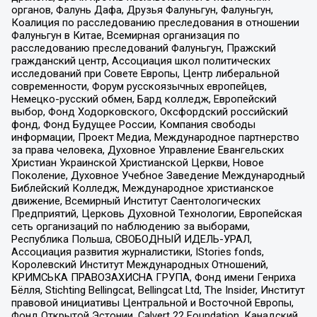
органов, Фалунь Дафа, Друзья Фалуньгун, Фалуньгун,
Коалиция по расследованию преследования в отношении
Фалуньгун в Китае, Всемирная организация по
расследованию преследований Фалуньгун, Пражский
гражданский центр, Ассоциация школ политических
исследований при Совете Европы, Центр либеральной
современности, Форум русскоязычных европейцев,
Немецко-русский обмен, Бард колледж, Европейский
выбор, Фонд Ходорковского, Оксфордский российский
фонд, Фонд Будущее России, Компания свободы
информации, Проект Медиа, Международное партнерство
за права человека, Духовное Управление Евангельских
Христиан Украинской Христианской Церкви, Новое
Поколение, Духовное Учебное Заведение Международный
Библейский Колледж, Международное христианское
движение, Всемирный Институт Саентологических
Предприятий, Церковь Духовной Технологии, Европейская
сеть организаций по наблюдению за выборами,
Республика Польша, СВОБОДНЫЙ ИДЕЛЬ-УРАЛ,
Ассоциация развития журналистики, IStories fonds,
Королевский Институт Международных Отношений,
КРИМСЬКА ПРАВОЗАХИСНА ГРУПА, Фонд имени Генриха
Бёлля, Stichting Bellingcat, Bellingcat Ltd, The Insider, Институт
правовой инициативы Центральной и Восточной Европы,
Фонд Открытой Эстонии, Calvert 22 Foundation, Канадский