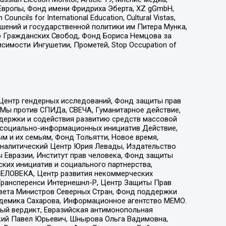
Европы, Фонд имени Фридриха Эберта, XZ gGmbH,
ls for International Education, Cultural Vistas,
ошений и государственной политики им Питера Мунка,
 Гражданских Свобод, Фонд Бориса Немцова за
имости Ингушетии, Прометей, Stop Occupation of
 Центр гендерных исследований, Фонд защиты прав
 Мы против СПИДа, СВЕЧА, Гуманитарное действие,
ддержки и содействия развитию средств массовой
р социально-информационных инициатив Действие,
 и их семьям, Фонд Тольятти, Новое время,
, Аналитический Центр Юрия Левады, Издательство
 Евразии, Институт прав человека, Фонд защиты
ких инициатив и социального партнерства,
ЕЛОВЕКА, Центр развития некоммерческих
 Трансперенси Интернешнл-Р, Центр Защиты Прав
овета Министров Северных Стран, Фонд поддержки
адемика Сахарова, Информационное агентство МЕМО.
ый вердикт, Евразийская антимонопольная
кий Павел Юрьевич, Шнырова Ольга Вадимовна,