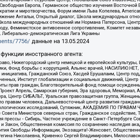
 Свободная Европа, Германское общество изучения Восточной 
и и миротворчества, Форум имени Льва Копелева, American Counci
ое движение Антальи, Открытый диалог, Школа международных отн
Школа международных отношений им Нормана Патерсона, Центр
ду, Феминистское антивоенное сопротивление, Комитет независ
а, Либерально-демократическая Лига Украины
uments/7756/
данные на
13.05.2024
функции иностранного агента:
раво, Нижегородский центр немецкой и европейской культуры,
тики, Фонд борьбы с коррупцией, Альянс врачей, НАСИЛИЮ.НЕТ,
я инициатива, Гражданский Союз, Хасдей Ерушалаим, Центр по
юченных, Институт глобализации и социальных движений, Цент
ты прав граждан, Благотворительный фонд помощи осужденным
а, Проект Апрель, Самарская губерния, Эра здоровья, Мемориал
ера, Центр СИБАЛЬТ, Уральская правозащитная группа, Женщины
по правам человека, Дальневосточный центр развития гражданс
ологических исследований, Сутяжник, АКАДЕМИЯ ПО ПРАВАМ Ч
е Совета Министров северных стран, Гражданское содействие,
я прессы - Сибирь, Частное учреждение в Санкт-Петербурге С
 и Закон, Общественная комиссия по сохранению наследия ак
звития Свободы Информации, Экозащита!-Женсовет, Общественн
Регина Николаевна, Кривенко Сергей Владимирович, Милославс