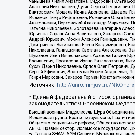
Чанышева Лилия Айратовна, Сидорович Ольга Бори
Анатолий Николаевич, Дугин Сергей Георгиевич, 
Викторович, Мошель Ирина Ароновна, Шведов Гри
Исламов Тимур Рифгатович, Романова Ольга Евге
Анатольевич, Верховский Александр Маркович, П
Татьяна Николаевна, Золотарева Екатерина Алек
Юрьевна, Саранг Анна Васильевна, Захарова Свет
Андрей Юрьевич, Мосин Алексей Геннадьевич, Ге
Дмитриевна, Вититинова Елена Владимировна, Ба
Николаевна, Ганнушкина Светлана Алексеевна, За
Шуманов Илья Вячеславович, Арапова Галина Юрь
Васильевич, Протасова Ирина Вячеславовна, Лит
Сухих Дарья Николаевна, Орлов Олег Петрович, 
Сергей Ефимович, Золотухин Борис Андреевич, Л
Генри Маркович, Захаров Герман Константинович
Источник:
http://unro.minjust.ru/NKOFore
* Единый федеральный список организа
законодательством Российской Федера
Высший военный Маджлисуль Шура Объединенных с
Исламская группа, Братья-мусульмане, Партия ис
Общество социальных реформ, Общество возрожд
АБТО, Правый сектор, Исламское государство, Д
уа Тагьаля SHAM, АУМ Синрике, Муджахеды джама