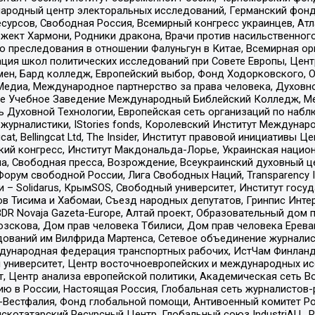
родный центр электоральных исследований, Германский фонд
рсов, Свободная Россия, Всемирный конгресс украинцев, Атла
ект Хармони, Родники дракона, Врачи против насильственного
ию преследования в отношении Фалуньгун в Китае, Всемирная о
ация школ политических исследований при Совете Европы, Цен
мен, Бард колледж, Европейский выбор, Фонд Ходорковского,
едиа, Международное партнерство за права человека, Духовно
ое Учебное Заведение Международный Библейский Колледж, М
ь Духовной Технологии, Европейская сеть организаций по наб
урналистики, IStories fonds, Королевский Институт Между
gcat, Bellingcat Ltd, The Insider, Институт правовой инициатив
инский конгресс, Институт Макдональда-Лорье, Украинская нац
, Свободная пресса, Возрождение, Всеукраинский духовный цен
орум свободной России, Лига Свободных Наций, Transparеncy I
– Solidarus, КрымSOS, Свободный университет, Институт госу
в Тисима и Хабомаи, Съезд народных депутатов, Гринпис Инте
DR Novaja Gazeta-Europe, Алтай проект, Образовательный дом 
зскова, Дом прав человека Тбилиси, Дом прав человека Ерева
едований им Вилфрида Мартенса, Сетевое объединение журнали
Международная федерация транспортных рабочих, ИстЧам Финлан
й университет, Центр восточноевропейских и международных и
, Центр анализа европейской политики, Академическая сеть Во
ю в России, Настоящая Россия, Глобальная сеть журналистов
естфалия, Фонд глобальной помощи, Антивоенный комитет России,
татарский Ресурсный Центр, Глобальный союз IndustriALL, Russi