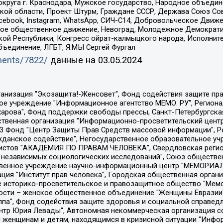
округа г. Краснодара, Мужское государство, Народное объедин
ой области, Проект Штурм, Граждане СССР, Держава Союз Сов
Facebook, Instagram, WhatsApp, СИЧ-С14, Добровольческое Движ
ское общественное движение, Невоград, Молодежное Демократ
ой Республики, Конгресс ойрат-калмыцкого народа, Исполнит
бъединение, ЛГБТ, Я.МЫ Сергей Фургал
uments/7822/
данные на
03.05.2024
Общество с ограниченной ответственностью "Радио Свободная Европа/Радио Свобода", Чешское информационное агентство "MEDIUM-ORIENT", Красноярская региональная общественная организация "Мы против СПИДа", Камалягин Денис Николаевич, Маркелов Сергей Евгеньевич, Пономарев Лев Александрович, Савицкая Людмила Алексеевна, Автономная некоммерческая организация "Центр по работе с проблемой насилия "НАСИЛИЮ.НЕТ", Межрегиональный профессиональный союз работников здравоохранения "Альянс врачей", Юридическое лицо, зарегистрированное в Латвийской Республике, SIA "Medusa Project" (регистрационный номер 40103797863, дата регистрации 10.06.2014), Некоммерческая организация "Фонд по борьбе с коррупцией", Автономная некоммерческая организация "Институт права и публичной политики", Баданин Роман Сергеевич, Гликин Максим Александрович, Железнова Мария Михайловна, Лукьянова Юлия Сергеевна, Маетная Елизавета Витальевна, Маняхин Петр Борисович, Чуракова Ольга Владимировна, Ярош Юлия Петровна, Юридическое лицо "The Insider SIA", зарегистрированное в Риге, Латвийская Республика (дата регистрации 26.06.2015), являющееся администратором доменного имени интернет-издания "The Insider SIA", https://theins.ru, Постернак Алексей Евгеньевич, Рубин Михаил Аркадьевич, Анин Роман Александрович, Юридическое лицо Istories fonds, зарегистрированное в Латвийской Республике (регистрационный номер 50008295751, дата регистрации 24.02.2020), Великовский Дмитрий Александрович, Долинина Ирина Николаевна, Мароховская Алеся Алексеевна, Шлейнов Роман Юрьевич, Шмагун Олеся Валентиновна, Общество с ограниченной ответственностью "Альтаир 2021", Общество с ограниченной ответственностью "Вега 2021", Общество с ограниченной ответственностью "Главный редактор 2021", Общество с ограниченной ответственностью "Ромашки монолит", Важенков Артем Валерьевич, Ивановская областная общественная организация "Центр гендерных исследований", Гурман Юрий Альбертович, Медиапроект "ОВД-Инфо", Егоров Владимир Владимирович, Жилинский Владимир Александрович, Общество с ограниченной ответственностью "ЗП", Иванова София Юрьевна, Карезина Инна Павловна, Кильтау Екатерина Викторовна, Петров Алексей Викторович, Пискунов Сергей Евгеньевич, Смирнов Сергей Сергеевич, Тихонов Михаил Сергеевич, Общество с ограниченной ответственностью "ЖУРНАЛИСТ-ИНОСТРАННЫЙ АГЕНТ", Арапова Галина Юрьевна, Вольтская Татьяна Анатольевна, Американская компания "Mason G.E.S. Anonymous Foundation" (США), являющаяся владельцем интернет-издания https://mnews.world/, Компания "Stichting Bellingcat", зарегистрированная в Нидерландах (дата регистрации 11.07.2018), Захаров Андрей Вячеславович, Клепиковская Екатерина Дмитриевна, Общество с ограниченной ответственностью "МЕМО", Перл Роман Александрович, Симонов Евгений Алексеевич, Соловьева Елена Анатольевна, Сотников Даниил Владимирович, Сурначева Елизавета Дмитриевна, Автономная некоммерческая организация по защите прав человека и информированию населения "Якутия – Наше Мнение", Общество с ограниченной ответственностью "Москоу диджитал медиа", с 26.01.2023 Общество с ограниченной ответственностью "Чайка Белые сады", Ветошкина Валерия Валерьевна, Заговора Максим Александрович, Межрегиональное общественное движение "Российская ЛГБТ - сеть", Оленичев Максим Владимирович, Павлов Иван Юрьевич, Скворцова Елена Сергеевна, Общество с ограниченной ответственностью "Как бы инагент", Кочетков Игорь Викторович, Общество с ограниченной ответственностью "Честные выборы", Еланчик Олег Александрович, Общество с ограниченной ответственностью "Нобелевский призыв", Гималова Регина Эмилевна, Григорьев Андрей Валерьевич, Григорьева Алина Александровна, Ассоциация по содействию защите прав призывников, альтернативнослужащих и военнослужащих "Правозащитная группа "Гражданин.Армия.Право", Хисамова Регина Фаритовна, Автономная некоммерческая организация по реализа