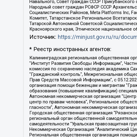
Навального, Совет граждан СССР Прикубанского 
Народный совет граждан РСФСР СССР Архангельск
Социалистических Районов, Meta Platforms Inc, 
Комитет, Татарстанское Региональное Всетатар
Татарской Автономной Советской Социалистическ
Красноярского края, Этническое национальное о
Источник:
https://minjust.gov.ru/ru/doc
* Реестр иностранных агентов:
Калининградская региональная общественная организация "Экозащита!-Женсовет", Фонд содействия защите прав и свобод граждан "Общественный вердикт", Фонд "Институт Развития Свободы Информации", Частное учреждение "Информационное агентство МЕМО. РУ", Региональная общественная организация "Общественная комиссия по сохранению наследия академика Сахарова", Фонд поддержки свободы прессы, Санкт-Петербургская общественная правозащитная организация "Гражданский контроль", Межрегиональная общественная организация "Информационно-просветительский центр "Мемориал", Региональный Фонд "Центр Защиты Прав Средств Массовой Информации", с 05.12.2023 Фонд "Центр Защиты Прав Средств массовой информации", Региональная общественная благотворительная организация помощи беженцам и мигрантам "Гражданское содействие", Негосударственное образовательное учреждение дополнительного профессионального образования (повышение квалификации) специалистов "АКАДЕМИЯ ПО ПРАВАМ ЧЕЛОВЕКА", Свердловская региональная общественная организация "Сутяжник", Автономная некоммерческая организация "Центр независимых социологических исследований", Союз общественных объединений "Российский исследовательский центр по правам человека", Региональное общественное учреждение научно-информационный центр "МЕМОРИАЛ", Некоммерческая организация "Фонд защиты гласности", Автономная некоммерческая организация "Институт прав человека", Городская общественная организация "Екатеринбургское общество "МЕМОРИАЛ", Городская общественная организация "Рязанское историко-просветительское и правозащитное общество "Мемориал" (Рязанский Мемориал), Челябинский региональный орган общественной самодеятельности – женское общественное объединение "Женщины Евразии", Челябинский региональный орган общественной самодеятельности "Уральская правозащитная группа", Фонд содействия защите здоровья и социальной справедливости имени Андрея Рылькова, Автономная Некоммерческая Организация "Аналитический Центр Юрия Левады", Автономная некоммерческая организация социальной поддержки населения "Проект Апрель", Региональная общественная организация помощи женщинам и детям, находящимся в кризисной ситуации "Информационно-методический центр "Анна", Фонд содействия развитию массовых коммуникаций и правовому просвещению "Так-так-Так", Фонд содействия устойчивому развитию "Серебряная тайга", Свердловский региональный общественный фонд социальных проектов "Новое время", "Idel.Реалии", Кавказ.Реалии, Крым.Реалии, Телеканал Настоящее Время, Татаро-башкирская служба Радио Свобода (Azatliq Radiosi), Радио Свободная Европа/Радио Свобода (PCE/PC), "Сибирь.Реалии", "Фактограф", Благотворительный фонд помощи осужденным и их семьям, Автономная некоммерческая организация "Институт глобализации и социальных движений", Фонд "В защиту прав заключенных", Частное учреждение "Центр поддержки и содействия развитию средств массовой информации", Пензенский региональный общественный благотворительный фонд "Гражданский союз", "Север.Реалии", Некоммерческая организация Фонд "Правовая инициатива", 