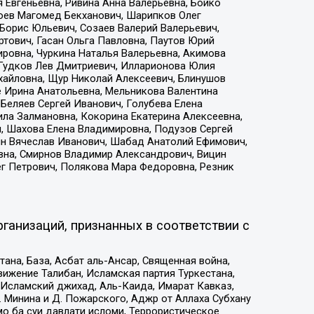
 Евгеньевна, Ривина Анна Валерьевна, Бойко
хоев Магомед Бекханович, Шарипков Олег
Борис Юльевич, Созаев Валерий Валерьевич,
тович, Гасан Ольга Павловна, Паутов Юрий
ровна, Чуркина Наталья Валерьевна, Акимова
 Гудков Лев Дмитриевич, Илларионова Юлия
ихайловна, Щур Николай Алексеевич, Блинушов
е Ирина Анатольевна, Мельникова Валентина
Беляев Сергей Иванович, Голубева Елена
ила Залмановна, Кокорина Екатерина Алексеевна,
, Шахова Елена Владимировна, Подузов Сергей
ин Вячеслав Иванович, Шабад Анатолий Ефимович,
вна, Смирнов Владимир Александрович, Вицин
ег Петрович, Полякова Мара Федоровна, Резник
ганизаций, признанных в соответствии с
на, База, Асбат аль-Ансар, Священная война,
ижение Талибан, Исламская партия Туркестана,
Исламский джихад, Аль-Каида, Имарат Кавказ,
 Минина и Д. Пожарского, Аджр от Аллаха Субхану
о ба суи давлати исломи, Террористическое