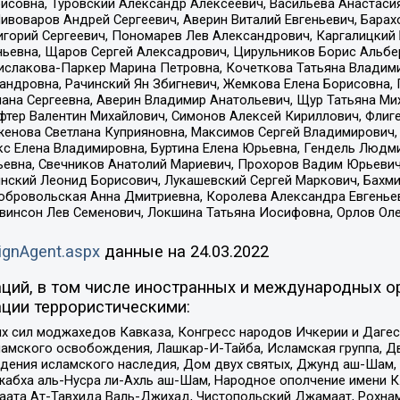
совна, Туровский Александр Алексеевич, Васильева Анастасия
Пивоваров Андрей Сергеевич, Аверин Виталий Евгеньевич, Бара
горий Сергеевич, Пономарев Лев Александрович, Каргалицкий 
ньевна, Щаров Сергей Алексадрович, Цирульников Борис Альбер
ислакова-Паркер Марина Петровна, Кочеткова Татьяна Владими
сандровна, Рачинский Ян Збигневич, Жемкова Елена Борисовна,
лана Сергеевна, Аверин Владимир Анатольевич, Щур Татьяна М
фтер Валентин Михайлович, Симонов Алексей Кириллович, Флиг
женова Светлана Куприяновна, Максимов Сергей Владимирович, 
кс Елена Владимировна, Буртина Елена Юрьевна, Гендель Людм
евна, Свечников Анатолий Мариевич, Прохоров Вадим Юрьевич
инский Леонид Борисович, Лукашевский Сергей Маркович, Бахм
Добровольская Анна Дмитриевна, Королева Александра Евгенье
евинсон Лев Семенович, Локшина Татьяна Иосифовна, Орлов Ол
ignAgent.aspx
данные на
24.03.2022
ций, в том числе иностранных и международных ор
ции террористическими:
ил моджахедов Кавказа, Конгресс народов Ичкерии и Дагеста
ламского освобождения, Лашкар-И-Тайба, Исламская группа, Дв
ения исламского наследия, Дом двух святых, Джунд аш-Шам, 
жабха аль-Нусра ли-Ахль аш-Шам, Народное ополчение имени К.
ата Ат-Тавхида Валь-Джихад, Чистопольский Джамаат, Рохнам