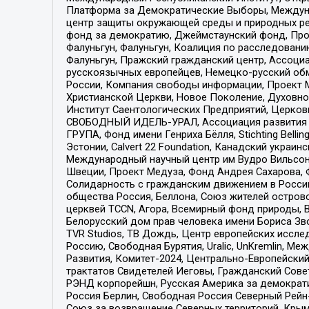
Платформа за Демократические Выборы, Междуна
центр защиты окружающей среды и природных ресу
фонд за демократию, Джеймстаунский фонд, Прож
Фалуньгун, Фалуньгун, Коалиция по расследован
Фалуньгун, Пражский гражданский центр, Ассоци
русскоязычных европейцев, Немецко-русский об
России, Компания свободы информации, Проект М
Христианской Церкви, Новое Поколение, Духовн
Институт Саентологических Предприятий, Церков
СВОБОДНЫЙ ИДЕЛЬ-УРАЛ, Ассоциация развития ж
ГРУПА, Фонд имени Генриха Бёлля, Stichting Bellin
Эстонии, Calvert 22 Foundation, Канадский укра
Международный научный центр им Вудро Вильсона
Швеции, Проект Медуза, Фонд Андрея Сахарова, Ф
Солидарность с гражданским движением в России 
общества Россия, Беллона, Союз жителей острово
церквей TCCN, Агора, Всемирный фонд природы, B
Белорусский дом прав человека имени Бориса Зво
TVR Studios, ТВ Дождь, Центр европейских иссл
Россию, Свободная Бурятия, Uralic, UnKremlin, 
Развития, Комитет-2024, Центрально-Европейски
трактатов Свидетелей Иеговы, Гражданский Совет
РЭНД корпорейшн, Русская Америка за демократи
Россия Берлин, Свободная Россия Северный Рейн-В
Союз за возвращение Северных территорий, Крымско