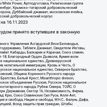
/White Power, Артподготовка, Религиозная группа
Оренбург, Крымско-татарский добровольческий
орона, Дуббайский джамаат, московская ячейка,
усский добровольческий корпус
 на
16.11.2023
судом принято вступившее в законную
вного Управления Асгардской Веси Беловодья,
годержавию, Таблиги Джамаат, Свидетели Иеговы,
айат Кабарды, Балкарии и Карачая, Союз славян,
т-18, Благородный Орден Дьявола, Армия воли
ое национальное единство, Древнерусской
 нелегальной иммиграции, Кровь и Честь, О
усское национальное единство, Северное Братство,
ровский, Община Коренного Русского народа
атство, Белый Крест, Misanthropic division,
еское объединение Русские, Русское национальное
котатарского народа, Рубеж Севера, ТОЙС, О
ри Державная, Сектор 16, Независимость, Фирма,
д Крю, Союз Славянских Сил Руси, Алля-Аят,
я и свобода, Нация и свобода, W.H.С., Фалунь Дафа,
рупцией, Фонд защиты прав граждан, Штабы