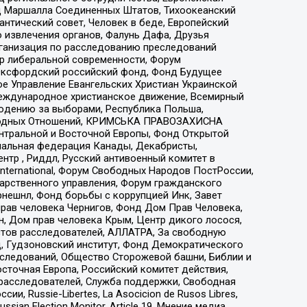
 Маршалла Соединенных Штатов, Тихоокеанский
нтический совет, Человек в беде, Европейский
 извлечения органов, Фалунь Дафа, Друзья
рганизация по расследованию преследований
тр либеральной современности, Форум
 Оксфордский российский фонд, Фонд Будущее
е Управление Евангельских Христиан Украинской
еждународное христианское движение, Всемирный
людению за выборами, Республика Польша,
народных Отношений, КРИМСЬКА ПРАВОЗАХИСНА
ы Центральной и Восточной Европы, Фонд Открытой
иональная федерация Канады, Декабристы,
тр , Риддл, Русский антивоенный комитет в
nternational, Форум Свободных Народов ПостРоссии,
дарственного управления, Форум гражданского
рнешнл, Фонд борьбы с коррупцией Инк, Завет
прав человека Чернигов, Фонд Дом Прав Человека,
н, Дом прав человека Крым, Центр дикого лосося,
стов расследователей, АЛЛАТРА, За свободную
д, Гудзоновский институт, Фонд Демократического
сследований, Общество Сторожевой башни, Библии и
сточная Европа, Российский комитет действия,
-расследователей, Служба поддержки, Свободная
 Russie-Libertes, La Asocicion de Rusos Libres,
an Election Monitor, Article 19, Мнение медиа,