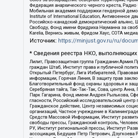
Федерация анархического черного креста, Радио
Мобильная академия поддержки гендерной демократи
Institute of International Education, Антивоенн
Российско-канадский демократический альянс, 
Свободу, Фонд имени Фридриха Науманна за свобо
Karelia, Вернись живым, Фридом Хаус, СОТА меди
Источник:
https://minjust.gov.ru/ru/doc
* Сведения реестра НКО, выполняющих 
Лилит, Правозащитная группа Гражданин.Армия.П
граждан Штаб, Институт права и публичной поли
Открытый Петербург, Лига Избирателей, Правова
информации, Горячая Линия, В защиту прав закл
Благотворительный фонд охраны здоровья и защи
Серебряная тайга, Так-Так-Так, Сова, центр Анн
Парк Гагарина, Фонд имени Андрея Рылькова, Сф
гласности, Российский исследовательский центр 
Гражданское действие, Центр независимых соци
организаций, Частное учреждение в Калининград
Средств Массовой Информации, Институт развити
свободы прессы, Гражданский контроль, Человек
РУ, Институт региональной прессы, Институт Ра
ассоциация, Бедушев Петр Петрович, Дзугкоева 