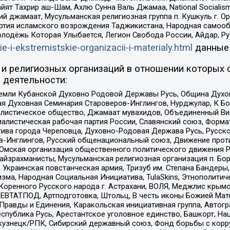
ят Тахрир аш-Шам, Ахлю Сунна Валь Джамаа, National Socialism
ий джамаат, Мусульманская религиозная группа п. Кушкуль г. 
ртия исламского возрождения Таджикистана, Народная самооб
олодёжь Которая Улыбается, Легион Свобода России, Айдар, Р
ie-i-ekstremistskie-organizacii-i-materialy.html
данные
и религиозных организаций в отношении которых 
 деятельности:
земли Кубанской Духовно Родовой Державы Русь, Община Духо
 Духовная Семинария Староверов-Инглингов, Нурджулар, К Бо
листическое общество, Джамаат мувахидов, Объединенный Вил
иалистическая рабочая партия России, Славянский союз, Форма
ива города Череповца, Духовно-Родовая Держава Русь, Русск
-Инглингов, Русский общенациональный союз, Движение против
 Омская организация общественного политического движения Р
йзрахманисты, Мусульманская религиозная организация п. Бо
краинская повстанческая армия, Тризуб им. Степана Бандеры, Бр
зма, Народная Социальная Инициатива, TulaSkins, Этнополитич
оренного Русского народа г. Астрахани, ВОЛЯ, Меджлис крымс
РЕВТАТПОД, Артподготовка, Штольц, В честь иконы Божией Мате
равды и Единения, Каракольская инициативная группа, Автогра
спублика Русь, Арестантское уголовное единство, Башкорт, Наци
окузнецк/РПК, Сибирский державный союз, Фонд борьбы с кор