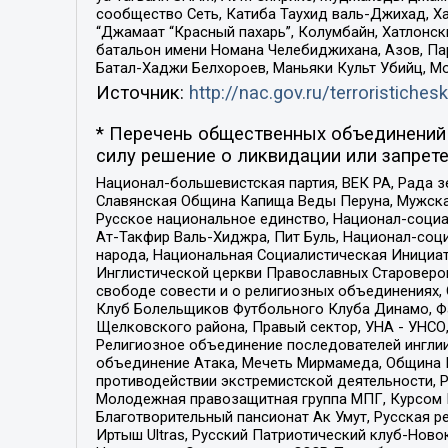
сообщество Сеть, Катиба Таухид валь-Джихад, Хай
“Джамаат “Красный пахарь”, Колумбайн, Хатлонск
батальон имени Номана Челебиджихана, Азов, Па
Батал-Хаджи Белхороев, Маньяки Культ Убийц, М
Источник:
http://nac.gov.ru/terroristichesk
* Перечень общественных объединений 
силу решение о ликвидации или запрете
Национал-большевистская партия, ВЕК РА, Рада 
Славянская Община Капища Веды Перуна, Мужская
Русское национальное единство, Национал-социа
Ат-Такфир Валь-Хиджра, Пит Буль, Национал-соц
народа, Национальная Социалистическая Инициат
Инглистической церкви Православных Староверов
свободе совести и о религиозных объединениях,
Клуб Болельщиков Футбольного Клуба Динамо, Фа
Щелковского района, Правый сектор, УНА - УНСО, У
Религиозное объединение последователей инглии
объединение Атака, Мечеть Мирмамеда, Община К
противодействии экстремистской деятельности, 
Молодежная правозащитная группа МПГ, Курсом П
Благотворительный пансионат Ак Умут, Русская ре
Иртыш Ultras, Русский Патриотический клуб-Нов