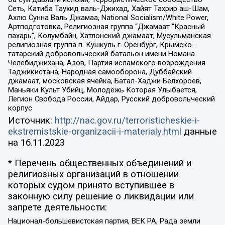
Сеть, Катиба Таухид валь-Джихад, Хайят Тахрир аш-Шам,
Ахлю Сунна Валь Джамаа, National Socialism/White Power,
Артподготовка, Религиозная группа “Джамаат “Красный
пахарь”, Колумбайн, Хатлонский джамаат, Мусульманская
религиозная группа п. Кушкуль г. Оренбург, Крымско-
татарский добровольческий батальон имени Номана
Челебиджихана, Азов, Партия исламского возрождения
Таджикистана, Народная самооборона, Дуббайский
джамаат, московская ячейка, Батал-Хаджи Белхороев,
Маньяки Культ Убийц, Молодёжь Которая Улыбается,
Легион Свобода России, Айдар, Русский добровольческий
корпус
Источник:
http://nac.gov.ru/terroristicheskie-i-
ekstremistskie-organizacii-i-materialy.html
данные
на
16.11.2023
* Перечень общественных объединений и
религиозных организаций в отношении
которых судом принято вступившее в
законную силу решение о ликвидации или
запрете деятельности:
Национал-большевистская партия, ВЕК РА, Рада земли