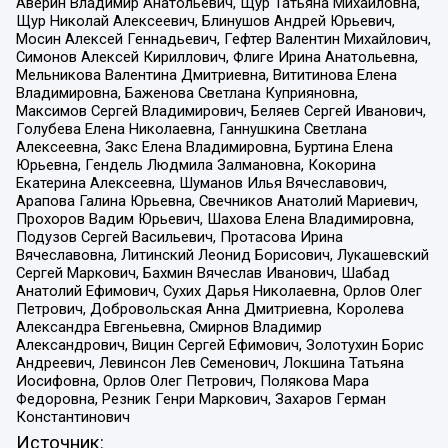
Аверин Владимир Анатольевич, Щур Татьяна Михайловна,
Щур Николай Алексеевич, Блинушов Андрей Юрьевич,
Мосин Алексей Геннадьевич, Гефтер Валентин Михайлович,
Симонов Алексей Кириллович, Флиге Ирина Анатольевна,
Мельникова Валентина Дмитриевна, Вититинова Елена
Владимировна, Баженова Светлана Куприяновна,
Максимов Сергей Владимирович, Беляев Сергей Иванович,
Голубева Елена Николаевна, Ганнушкина Светлана
Алексеевна, Закс Елена Владимировна, Буртина Елена
Юрьевна, Гендель Людмила Залмановна, Кокорина
Екатерина Алексеевна, Шуманов Илья Вячеславович,
Арапова Галина Юрьевна, Свечников Анатолий Мариевич,
Прохоров Вадим Юрьевич, Шахова Елена Владимировна,
Подузов Сергей Васильевич, Протасова Ирина
Вячеславовна, Литинский Леонид Борисович, Лукашевский
Сергей Маркович, Бахмин Вячеслав Иванович, Шабад
Анатолий Ефимович, Сухих Дарья Николаевна, Орлов Олег
Петрович, Добровольская Анна Дмитриевна, Королева
Александра Евгеньевна, Смирнов Владимир
Александрович, Вицин Сергей Ефимович, Золотухин Борис
Андреевич, Левинсон Лев Семенович, Локшина Татьяна
Иосифовна, Орлов Олег Петрович, Полякова Мара
Федоровна, Резник Генри Маркович, Захаров Герман
Константинович
Источник: