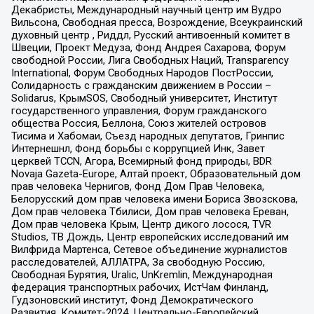
Декабристы, Международный научный центр им Вудро
Вильсона, Свободная пресса, Возрождение, Всеукраинский
духовный центр , Риддл, Русский антивоенный комитет в
Швеции, Проект Медуза, Фонд Андрея Сахарова, Форум
свободной России, Лига Свободных Наций, Transparеncy
International, Форум Свободных Народов ПостРоссии,
Солидарность с гражданским движением в России –
Solidarus, КрымSOS, Свободный университет, Институт
государственного управления, Форум гражданского
общества Россия, Беллона, Союз жителей островов
Тисима и Хабомаи, Съезд народных депутатов, Гринпис
Интернешнл, Фонд борьбы с коррупцией Инк, Завет
церквей TCCN, Агора, Всемирный фонд природы, BDR
Novaja Gazeta-Europe, Алтай проект, Образовательный дом
прав человека Чернигов, Фонд Дом Прав Человека,
Белорусский дом прав человека имени Бориса Звозскова,
Дом прав человека Тбилиси, Дом прав человека Ереван,
Дом прав человека Крым, Центр дикого лосося, TVR
Studios, ТВ Дождь, Центр европейских исследований им
Вилфрида Мартенса, Сетевое объединение журналистов
расследователей, АЛЛАТРА, За свободную Россию,
Свободная Бурятия, Uralic, UnKremlin, Международная
федерация транспортных рабочих, ИстЧам Финланд,
Гудзоновский институт, Фонд Демократического
Развития, Комитет-2024, Центрально-Европейский