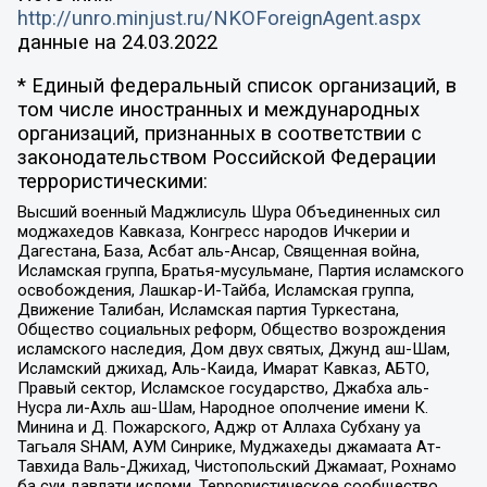
http://unro.minjust.ru/NKOForeignAgent.aspx
данные на
24.03.2022
* Единый федеральный список организаций, в
том числе иностранных и международных
организаций, признанных в соответствии с
законодательством Российской Федерации
террористическими:
Высший военный Маджлисуль Шура Объединенных сил
моджахедов Кавказа, Конгресс народов Ичкерии и
Дагестана, База, Асбат аль-Ансар, Священная война,
Исламская группа, Братья-мусульмане, Партия исламского
освобождения, Лашкар-И-Тайба, Исламская группа,
Движение Талибан, Исламская партия Туркестана,
Общество социальных реформ, Общество возрождения
исламского наследия, Дом двух святых, Джунд аш-Шам,
Исламский джихад, Аль-Каида, Имарат Кавказ, АБТО,
Правый сектор, Исламское государство, Джабха аль-
Нусра ли-Ахль аш-Шам, Народное ополчение имени К.
Минина и Д. Пожарского, Аджр от Аллаха Субхану уа
Тагьаля SHAM, АУМ Синрике, Муджахеды джамаата Ат-
Тавхида Валь-Джихад, Чистопольский Джамаат, Рохнамо
ба суи давлати исломи, Террористическое сообщество