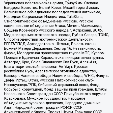
Украинская повстанческая армия, Тризуб им. Степана
Бандеры, Братство, Белый Крест, Misanthropic division,
Религиозное объединение последователей инглиизма,
Народная Социальная Инициатива, TulaSkins,
Этнополитическое объединение Русские, Русское
национальное объединение Атака, Мечеть Мирмамеда,
Община Коренного Русского народа г. Астрахани, ВОЛЯ,
Меджлис крымскотатарского народа, Рубеж Севера, ТОЙС,
О противодействии экстремистской деятельности,
РЕВТАТПОД, Артподготовка, Штольц, В честь иконы
Божией Матери Державная, Сектор 16, Независимость,
Фирма, Молодежная правозащитная группа МПГ, Курсом
Правды и Единения, Каракольская инициативная группа,
Автоград Крю, Союз Славянских Сил Руси, Алля-Аят,
Благотворительный пансионат Ак Умут, Русская
республика Русь, Арестантское уголовное единство,
Башкорт, Нация и свобода, Нация и свобода, W.H.С., Фалунь
Дафа, Иртыш Ultras, Русский Патриотический клуб-
Новокузнецк/РПК, Сибирский державный союз, Фонд
борьбы с коррупцией, Фонд защиты прав граждан, Штабы
Навального, Совет граждан СССР Прикубанского округа г.
Краснодара, Мужское государство, Народное
объединение русского движения, Народное движение
Адат, Народный совет граждан РСФСР СССР
Архангельской области, Проект Штурм, Граждане СССР,