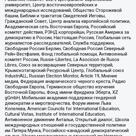
университет, Центр восточноевропейских и
международных исследований, Общество Сторожевой
башни, Библии и трактатов Свидетелей Иеговы,
Гражданский Совет, Центр анализа европейской политики,
Академическая сеть Восточная Европа, Российский
комитет действия, РЭНД корпорейшн, Русская Америка за
демократию в России, Настоящая Россия, Глобальная сеть
журналистов-расследователей, Служба поддержки,
Свободная Россия Берлин, Свободная Россия Северный
Рейн-Вестфалия, Фонд глобальной помощи, Антивоенный
комитет России, Russie-Libertes, La Asocicion de Rusos
Libres, Союз за возвращение Северных территорий,
Крымскотатарский Ресурсный Центр, Глобальный союз
IndustriALL, Russian Election Monitor, Article 19, Мнение
медиа, Федерация анархического черного креста, Радио
Свободная Европа, Германское общество изучения
Восточной Европы, Фонд имени Фридриха Эберта, XZ
gGmbH, Мобильная академия поддержки гендерной
демократии и миротворчества, Форум имени Льва
Копелева, American Councils for International Education,
Cultural Vistas, Institute of International Education,
Антивоенное движение Антальи, Открытый диалог, Школа
международных отношений и государственной политики
им Питера Мунка, Российско-канадский демократический
альянс, Школа международных отношений им Нормана