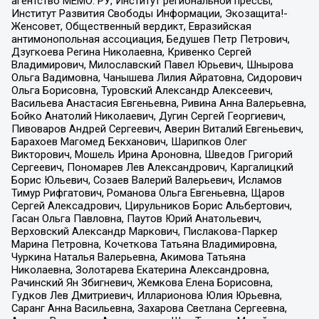
агентство МЕМО. РУ, Институт региональной прессы,
Институт Развития Свободы Информации, Экозащита!-
Женсовет, Общественный вердикт, Евразийская
антимонопольная ассоциация, Бедушев Петр Петрович,
Дзугкоева Регина Николаевна, Кривенко Сергей
Владимирович, Милославский Павел Юрьевич, Шнырова
Ольга Вадимовна, Чанышева Лилия Айратовна, Сидорович
Ольга Борисовна, Туровский Александр Алексеевич,
Васильева Анастасия Евгеньевна, Ривина Анна Валерьевна,
Бойко Анатолий Николаевич, Дугин Сергей Георгиевич,
Пивоваров Андрей Сергеевич, Аверин Виталий Евгеньевич,
Барахоев Магомед Бекханович, Шарипков Олег
Викторович, Мошель Ирина Ароновна, Шведов Григорий
Сергеевич, Пономарев Лев Александрович, Каргалицкий
Борис Юльевич, Созаев Валерий Валерьевич, Исламов
Тимур Рифгатович, Романова Ольга Евгеньевна, Щаров
Сергей Алексадрович, Цирульников Борис Альбертович,
Гасан Ольга Павловна, Паутов Юрий Анатольевич,
Верховский Александр Маркович, Пислакова-Паркер
Марина Петровна, Кочеткова Татьяна Владимировна,
Чуркина Наталья Валерьевна, Акимова Татьяна
Николаевна, Золотарева Екатерина Александровна,
Рачинский Ян Збигневич, Жемкова Елена Борисовна,
Гудков Лев Дмитриевич, Илларионова Юлия Юрьевна,
Саранг Анна Васильевна, Захарова Светлана Сергеевна,