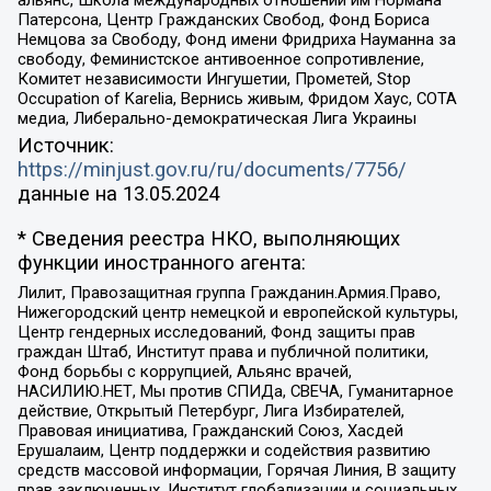
Патерсона, Центр Гражданских Свобод, Фонд Бориса
Немцова за Свободу, Фонд имени Фридриха Науманна за
свободу, Феминистское антивоенное сопротивление,
Комитет независимости Ингушетии, Прометей, Stop
Occupation of Karelia, Вернись живым, Фридом Хаус, СОТА
медиа, Либерально-демократическая Лига Украины
Источник:
https://minjust.gov.ru/ru/documents/7756/
данные на
13.05.2024
* Сведения реестра НКО, выполняющих
функции иностранного агента:
Лилит, Правозащитная группа Гражданин.Армия.Право,
Нижегородский центр немецкой и европейской культуры,
Центр гендерных исследований, Фонд защиты прав
граждан Штаб, Институт права и публичной политики,
Фонд борьбы с коррупцией, Альянс врачей,
НАСИЛИЮ.НЕТ, Мы против СПИДа, СВЕЧА, Гуманитарное
действие, Открытый Петербург, Лига Избирателей,
Правовая инициатива, Гражданский Союз, Хасдей
Ерушалаим, Центр поддержки и содействия развитию
средств массовой информации, Горячая Линия, В защиту
прав заключенных, Институт глобализации и социальных