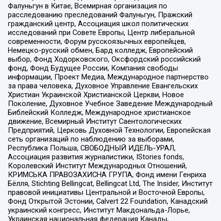
Фалуньгун в Китае, Всемирная организация по
расследованию преследований Фалуньгун, Пражский
гражданский центр, Ассоциация школ политических
исследований при Совете Европы, Центр либеральной
современности, Форум русскоязычных европейцев,
Немецко-русский обмен, Бард колледж, Европейский
выбор, Фонд Ходорковского, Оксфордский российский
фонд, Фонд Будущее России, Компания свободы
информации, Проект Медиа, Международное партнерство
за права человека, Духовное Управление Евангельских
Христиан Украинской Христианской Церкви, Новое
Поколение, Духовное Учебное Заведение Международный
Библейский Колледж, Международное христианское
движение, Всемирный Институт Саентологических
Предприятий, Церковь Духовной Технологии, Европейская
сеть организаций по наблюдению за выборами,
Республика Польша, СВОБОДНЫЙ ИДЕЛЬ-УРАЛ,
Ассоциация развития журналистики, IStories fonds,
Королевский Институт Международных Отношений,
КРИМСЬКА ПРАВОЗАХИСНА ГРУПА, Фонд имени Генриха
Бёлля, Stichting Bellingcat, Bellingcat Ltd, The Insider, Институт
правовой инициативы Центральной и Восточной Европы,
Фонд Открытой Эстонии, Calvert 22 Foundation, Канадский
украинский конгресс, Институт Макдональда-Лорье,
Украинская национальная федерация Канады,