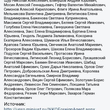
Щур Николай Алексеевич, Блинушов Андрей Юрьевич,
Мосин Алексей Геннадьевич, Гефтер Валентин Михайлович,
Симонов Алексей Кириллович, Флиге Ирина Анатольевна,
Мельникова Валентина Дмитриевна, Вититинова Елена
Владимировна, Баженова Светлана Куприяновна,
Максимов Сергей Владимирович, Беляев Сергей Иванович,
Голубева Елена Николаевна, Ганнушкина Светлана
Алексеевна, Закс Елена Владимировна, Буртина Елена
Юрьевна, Гендель Людмила Залмановна, Кокорина
Екатерина Алексеевна, Шуманов Илья Вячеславович,
Арапова Галина Юрьевна, Свечников Анатолий Мариевич,
Прохоров Вадим Юрьевич, Шахова Елена Владимировна,
Подузов Сергей Васильевич, Протасова Ирина
Вячеславовна, Литинский Леонид Борисович, Лукашевский
Сергей Маркович, Бахмин Вячеслав Иванович, Шабад
Анатолий Ефимович, Сухих Дарья Николаевна, Орлов Олег
Петрович, Добровольская Анна Дмитриевна, Королева
Александра Евгеньевна, Смирнов Владимир
Александрович, Вицин Сергей Ефимович, Золотухин Борис
Андреевич, Левинсон Лев Семенович, Локшина Татьяна
Иосифовна, Орлов Олег Петрович, Полякова Мара
Федоровна, Резник Генри Маркович, Захаров Герман
Константинович
Источник:
http://unro.minjust.ru/NKOForeignAgent.aspx