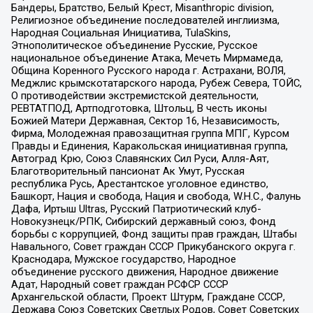
Бандеры, Братство, Белый Крест, Misanthropic division,
Религиозное объединение последователей инглиизма,
Народная Социальная Инициатива, TulaSkins,
Этнополитическое объединение Русские, Русское
национальное объединение Атака, Мечеть Мирмамеда,
Община Коренного Русского народа г. Астрахани, ВОЛЯ,
Меджлис крымскотатарского народа, Рубеж Севера, ТОЙС,
О противодействии экстремистской деятельности,
РЕВТАТПОД, Артподготовка, Штольц, В честь иконы
Божией Матери Державная, Сектор 16, Независимость,
Фирма, Молодежная правозащитная группа МПГ, Курсом
Правды и Единения, Каракольская инициативная группа,
Автоград Крю, Союз Славянских Сил Руси, Алля-Аят,
Благотворительный пансионат Ак Умут, Русская
республика Русь, Арестантское уголовное единство,
Башкорт, Нация и свобода, Нация и свобода, W.H.С., Фалунь
Дафа, Иртыш Ultras, Русский Патриотический клуб-
Новокузнецк/РПК, Сибирский державный союз, Фонд
борьбы с коррупцией, Фонд защиты прав граждан, Штабы
Навального, Совет граждан СССР Прикубанского округа г.
Краснодара, Мужское государство, Народное
объединение русского движения, Народное движение
Адат, Народный совет граждан РСФСР СССР
Архангельской области, Проект Штурм, Граждане СССР,
Держава Союз Советских Светлых Родов, Совет Советских