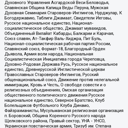
Духовного Управления Асгардской Веси Беловодья,
Славянская Община Капища Веды Перуна, Мужская
Духовная Семинария Староверов-Инглингов, Нурджулар, К
Богодержавию, Таблиги Джамаат, Свидетели Иеговы,
Русское национальное единство, Национал-
социалистическое общество, Джамаат мувахидов,
Объединенный Вилайат Кабарды, Балкарии и Карачая,
Союз славян, Ат-Такфир Валь-Хиджра, Пит Буль,
Национал-социалистическая рабочая партия России,
Славянский союз, Формат-18, Благородный Орден
Дьявола, Армия воли народа, Национальная
Социалистическая Инициатива города Череповца,
Духовно-Родовая Держава Русь, Русское национальное
единство, Древнерусской Инглистической церкви
Православных Староверов-Инглингов, Русский
общенациональный союз, Движение против нелегальной
иммиграции, Кровь и Честь, О свободе совести и о
религиозных объединениях, Омская организация
общественного политического движения Русское
национальное единство, Северное Братство, Клуб
Болельщиков Футбольного Клуба Динамо,
Файзрахманисты, Мусульманская религиозная организация
п. Боровский, Община Коренного Русского народа
Щелковского района, Правый сектор, УНА - УНСО,
Украинская повстанческая армия, Тризуб им. Степана