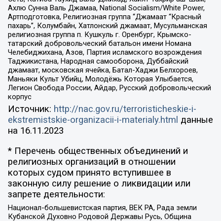
Ахлю Сунна Валь Джамаа, National Socialism/White Power,
Артподготовка, Религиозная группа “Джамаат “Красный
пахарь”, Колумбайн, Хатлонский джамаат, Мусульманская
религиозная группа п. Кушкуль г. Оренбург, Крымско-
татарский добровольческий батальон имени Номана
Челебиджихана, Азов, Партия исламского возрождения
Таджикистана, Народная самооборона, Дуббайский
джамаат, московская ячейка, Батал-Хаджи Белхороев,
Маньяки Культ Убийц, Молодёжь Которая Улыбается,
Легион Свобода России, Айдар, Русский добровольческий
корпус
Источник:
http://nac.gov.ru/terroristicheskie-i-
ekstremistskie-organizacii-i-materialy.html
данные
на
16.11.2023
* Перечень общественных объединений и
религиозных организаций в отношении
которых судом принято вступившее в
законную силу решение о ликвидации или
запрете деятельности:
Национал-большевистская партия, ВЕК РА, Рада земли
Кубанской Духовно Родовой Державы Русь, Община