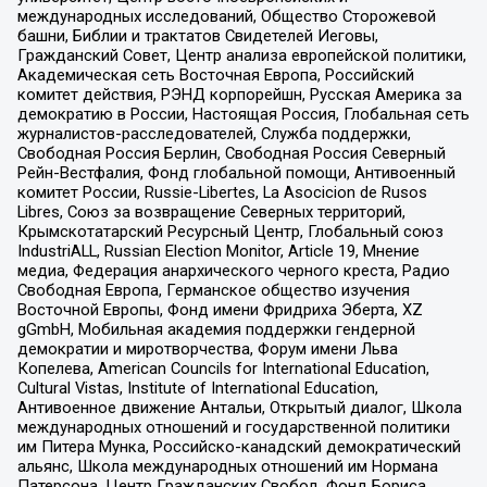
международных исследований, Общество Сторожевой
башни, Библии и трактатов Свидетелей Иеговы,
Гражданский Совет, Центр анализа европейской политики,
Академическая сеть Восточная Европа, Российский
комитет действия, РЭНД корпорейшн, Русская Америка за
демократию в России, Настоящая Россия, Глобальная сеть
журналистов-расследователей, Служба поддержки,
Свободная Россия Берлин, Свободная Россия Северный
Рейн-Вестфалия, Фонд глобальной помощи, Антивоенный
комитет России, Russie-Libertes, La Asocicion de Rusos
Libres, Союз за возвращение Северных территорий,
Крымскотатарский Ресурсный Центр, Глобальный союз
IndustriALL, Russian Election Monitor, Article 19, Мнение
медиа, Федерация анархического черного креста, Радио
Свободная Европа, Германское общество изучения
Восточной Европы, Фонд имени Фридриха Эберта, XZ
gGmbH, Мобильная академия поддержки гендерной
демократии и миротворчества, Форум имени Льва
Копелева, American Councils for International Education,
Cultural Vistas, Institute of International Education,
Антивоенное движение Антальи, Открытый диалог, Школа
международных отношений и государственной политики
им Питера Мунка, Российско-канадский демократический
альянс, Школа международных отношений им Нормана
Патерсона, Центр Гражданских Свобод, Фонд Бориса