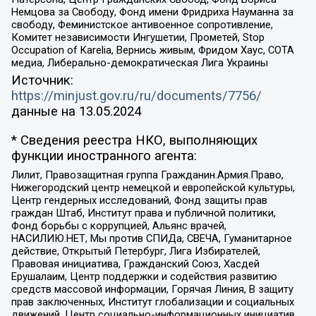
Немцова за Свободу, Фонд имени Фридриха Науманна за
свободу, Феминистское антивоенное сопротивление,
Комитет независимости Ингушетии, Прометей, Stop
Occupation of Karelia, Вернись живым, Фридом Хаус, СОТА
медиа, Либерально-демократическая Лига Украины
Источник:
https://minjust.gov.ru/ru/documents/7756/
данные на
13.05.2024
* Сведения реестра НКО, выполняющих
функции иностранного агента:
Лилит, Правозащитная группа Гражданин.Армия.Право,
Нижегородский центр немецкой и европейской культуры,
Центр гендерных исследований, Фонд защиты прав
граждан Штаб, Институт права и публичной политики,
Фонд борьбы с коррупцией, Альянс врачей,
НАСИЛИЮ.НЕТ, Мы против СПИДа, СВЕЧА, Гуманитарное
действие, Открытый Петербург, Лига Избирателей,
Правовая инициатива, Гражданский Союз, Хасдей
Ерушалаим, Центр поддержки и содействия развитию
средств массовой информации, Горячая Линия, В защиту
прав заключенных, Институт глобализации и социальных
движений, Центр социально-информационных инициатив