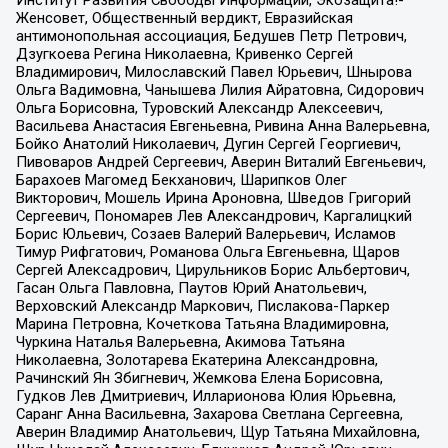
Институт Развития Свободы Информации, Экозащита!-
Женсовет, Общественный вердикт, Евразийская
антимонопольная ассоциация, Бедушев Петр Петрович,
Дзугкоева Регина Николаевна, Кривенко Сергей
Владимирович, Милославский Павел Юрьевич, Шнырова
Ольга Вадимовна, Чанышева Лилия Айратовна, Сидорович
Ольга Борисовна, Туровский Александр Алексеевич,
Васильева Анастасия Евгеньевна, Ривина Анна Валерьевна,
Бойко Анатолий Николаевич, Дугин Сергей Георгиевич,
Пивоваров Андрей Сергеевич, Аверин Виталий Евгеньевич,
Барахоев Магомед Бекханович, Шарипков Олег
Викторович, Мошель Ирина Ароновна, Шведов Григорий
Сергеевич, Пономарев Лев Александрович, Каргалицкий
Борис Юльевич, Созаев Валерий Валерьевич, Исламов
Тимур Рифгатович, Романова Ольга Евгеньевна, Щаров
Сергей Алексадрович, Цирульников Борис Альбертович,
Гасан Ольга Павловна, Паутов Юрий Анатольевич,
Верховский Александр Маркович, Пислакова-Паркер
Марина Петровна, Кочеткова Татьяна Владимировна,
Чуркина Наталья Валерьевна, Акимова Татьяна
Николаевна, Золотарева Екатерина Александровна,
Рачинский Ян Збигневич, Жемкова Елена Борисовна,
Гудков Лев Дмитриевич, Илларионова Юлия Юрьевна,
Саранг Анна Васильевна, Захарова Светлана Сергеевна,
Аверин Владимир Анатольевич, Щур Татьяна Михайловна,