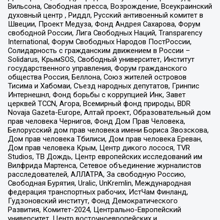
Вильсона, Свободная пресса, Возрождение, Всеукраинский
духовный центр , Риддл, Русский антивоенный комитет в
Швеции, Проект Медуза, Фонд Андрея Сахарова, Форум
свободной России, Лига Свободных Наций, Transparеncy
International, Форум Свободных Народов ПостРоссии,
Солидарность с гражданским движением в России –
Solidarus, КрымSOS, Свободный университет, Институт
государственного управления, Форум гражданского
общества Россия, Беллона, Союз жителей островов
Тисима и Хабомаи, Съезд народных депутатов, Гринпис
Интернешнл, Фонд борьбы с коррупцией Инк, Завет
церквей TCCN, Агора, Всемирный фонд природы, BDR
Novaja Gazeta-Europe, Алтай проект, Образовательный дом
прав человека Чернигов, Фонд Дом Прав Человека,
Белорусский дом прав человека имени Бориса Звозскова,
Дом прав человека Тбилиси, Дом прав человека Ереван,
Дом прав человека Крым, Центр дикого лосося, TVR
Studios, ТВ Дождь, Центр европейских исследований им
Вилфрида Мартенса, Сетевое объединение журналистов
расследователей, АЛЛАТРА, За свободную Россию,
Свободная Бурятия, Uralic, UnKremlin, Международная
федерация транспортных рабочих, ИстЧам Финланд,
Гудзоновский институт, Фонд Демократического
Развития, Комитет-2024, Центрально-Европейский
университет, Центр восточноевропейских и