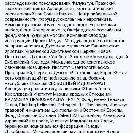
расследованию преследований Фалуньгун, Пражский
гражданский центр, Ассоциация школ политических
исследований при Совете Европы, Центр либеральной
современности, Форум русскоязычных европейцев,
Немецко-русский обмен, Бард колледж, Европейский
выбор, Фонд Ходорковского, Оксфордский российский
фонд, Фонд Будущее России, Компания свободы
информации, Проект Медиа, Международное партнерство
за права человека, Духовное Управление Евангельских
Христиан Украинской Христианской Церкви, Новое
Поколение, Духовное Учебное Заведение Международный
Библейский Колледж, Международное христианское
движение, Всемирный Институт Саентологических
Предприятий, Церковь Духовной Технологии, Европейская
сеть организаций по наблюдению за выборами,
Республика Польша, СВОБОДНЫЙ ИДЕЛЬ-УРАЛ,
Ассоциация развития журналистики, IStories fonds,
Королевский Институт Международных Отношений,
КРИМСЬКА ПРАВОЗАХИСНА ГРУПА, Фонд имени Генриха
Бёлля, Stichting Bellingcat, Bellingcat Ltd, The Insider, Институт
правовой инициативы Центральной и Восточной Европы,
Фонд Открытой Эстонии, Calvert 22 Foundation, Канадский
украинский конгресс, Институт Макдональда-Лорье,
Украинская национальная федерация Канады,
Декабристы, Международный научный центр им Вудро