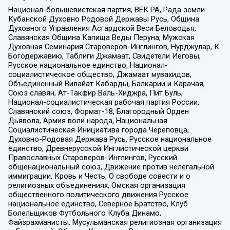
Национал-большевистская партия, ВЕК РА, Рада земли
Кубанской Духовно Родовой Державы Русь, Община
Духовного Управления Асгардской Веси Беловодья,
Славянская Община Капища Веды Перуна, Мужская
Духовная Семинария Староверов-Инглингов, Нурджулар, К
Богодержавию, Таблиги Джамаат, Свидетели Иеговы,
Русское национальное единство, Национал-
социалистическое общество, Джамаат мувахидов,
Объединенный Вилайат Кабарды, Балкарии и Карачая,
Союз славян, Ат-Такфир Валь-Хиджра, Пит Буль,
Национал-социалистическая рабочая партия России,
Славянский союз, Формат-18, Благородный Орден
Дьявола, Армия воли народа, Национальная
Социалистическая Инициатива города Череповца,
Духовно-Родовая Держава Русь, Русское национальное
единство, Древнерусской Инглистической церкви
Православных Староверов-Инглингов, Русский
общенациональный союз, Движение против нелегальной
иммиграции, Кровь и Честь, О свободе совести и о
религиозных объединениях, Омская организация
общественного политического движения Русское
национальное единство, Северное Братство, Клуб
Болельщиков Футбольного Клуба Динамо,
Файзрахманисты, Мусульманская религиозная организация