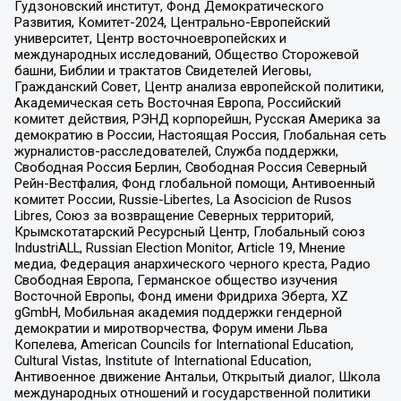
Гудзоновский институт, Фонд Демократического
Развития, Комитет-2024, Центрально-Европейский
университет, Центр восточноевропейских и
международных исследований, Общество Сторожевой
башни, Библии и трактатов Свидетелей Иеговы,
Гражданский Совет, Центр анализа европейской политики,
Академическая сеть Восточная Европа, Российский
комитет действия, РЭНД корпорейшн, Русская Америка за
демократию в России, Настоящая Россия, Глобальная сеть
журналистов-расследователей, Служба поддержки,
Свободная Россия Берлин, Свободная Россия Северный
Рейн-Вестфалия, Фонд глобальной помощи, Антивоенный
комитет России, Russie-Libertes, La Asocicion de Rusos
Libres, Союз за возвращение Северных территорий,
Крымскотатарский Ресурсный Центр, Глобальный союз
IndustriALL, Russian Election Monitor, Article 19, Мнение
медиа, Федерация анархического черного креста, Радио
Свободная Европа, Германское общество изучения
Восточной Европы, Фонд имени Фридриха Эберта, XZ
gGmbH, Мобильная академия поддержки гендерной
демократии и миротворчества, Форум имени Льва
Копелева, American Councils for International Education,
Cultural Vistas, Institute of International Education,
Антивоенное движение Антальи, Открытый диалог, Школа
международных отношений и государственной политики