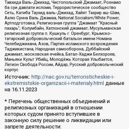
Тавхида Валь-Джихад, Чистопольский Джамаат, Рохнамо
ба суи давлати исломи, Террористическое сообщество
Сеть, Катиба Таухид валь-Джихад, Хайят Тахрир аш-Шам,
Ахлю Сунна Валь Джамаа, National Socialism/White Power,
Артподготовка, Религиозная группа “Джамаат “Красный
пахарь”, Колумбайн, Хатлонский джамаат, Мусульманская
религиозная группа п. Кушкуль г. Оренбург, Крымско-
татарский добровольческий батальон имени Номана
Челебиджихана, Азов, Партия исламского возрождения
Таджикистана, Народная самооборона, Дуббайский
джамаат, московская ячейка, Батал-Хаджи Белхороев,
Маньяки Культ Убийц, Молодёжь Которая Улыбается,
Легион Свобода России, Айдар, Русский добровольческий
корпус
Источник:
http://nac.gov.ru/terroristicheskie-i-
ekstremistskie-organizacii-i-materialy.html
данные
на
16.11.2023
* Перечень общественных объединений и
религиозных организаций в отношении
которых судом принято вступившее в
законную силу решение о ликвидации или
запрете деятельности: