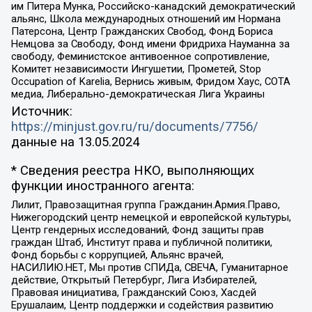
им Питера Мунка, Российско-канадский демократический
альянс, Школа международных отношений им Нормана
Патерсона, Центр Гражданских Свобод, Фонд Бориса
Немцова за Свободу, Фонд имени Фридриха Науманна за
свободу, Феминистское антивоенное сопротивление,
Комитет независимости Ингушетии, Прометей, Stop
Occupation of Karelia, Вернись живым, Фридом Хаус, СОТА
медиа, Либерально-демократическая Лига Украины
Источник:
https://minjust.gov.ru/ru/documents/7756/
данные на
13.05.2024
* Сведения реестра НКО, выполняющих
функции иностранного агента:
Лилит, Правозащитная группа Гражданин.Армия.Право,
Нижегородский центр немецкой и европейской культуры,
Центр гендерных исследований, Фонд защиты прав
граждан Штаб, Институт права и публичной политики,
Фонд борьбы с коррупцией, Альянс врачей,
НАСИЛИЮ.НЕТ, Мы против СПИДа, СВЕЧА, Гуманитарное
действие, Открытый Петербург, Лига Избирателей,
Правовая инициатива, Гражданский Союз, Хасдей
Ерушалаим, Центр поддержки и содействия развитию