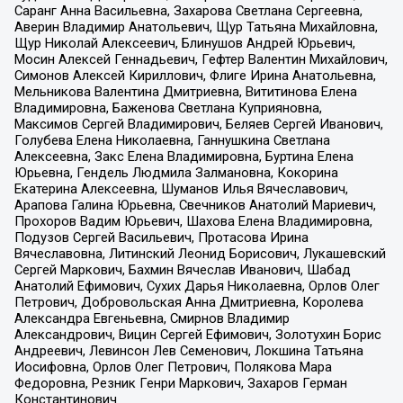
Саранг Анна Васильевна, Захарова Светлана Сергеевна,
Аверин Владимир Анатольевич, Щур Татьяна Михайловна,
Щур Николай Алексеевич, Блинушов Андрей Юрьевич,
Мосин Алексей Геннадьевич, Гефтер Валентин Михайлович,
Симонов Алексей Кириллович, Флиге Ирина Анатольевна,
Мельникова Валентина Дмитриевна, Вититинова Елена
Владимировна, Баженова Светлана Куприяновна,
Максимов Сергей Владимирович, Беляев Сергей Иванович,
Голубева Елена Николаевна, Ганнушкина Светлана
Алексеевна, Закс Елена Владимировна, Буртина Елена
Юрьевна, Гендель Людмила Залмановна, Кокорина
Екатерина Алексеевна, Шуманов Илья Вячеславович,
Арапова Галина Юрьевна, Свечников Анатолий Мариевич,
Прохоров Вадим Юрьевич, Шахова Елена Владимировна,
Подузов Сергей Васильевич, Протасова Ирина
Вячеславовна, Литинский Леонид Борисович, Лукашевский
Сергей Маркович, Бахмин Вячеслав Иванович, Шабад
Анатолий Ефимович, Сухих Дарья Николаевна, Орлов Олег
Петрович, Добровольская Анна Дмитриевна, Королева
Александра Евгеньевна, Смирнов Владимир
Александрович, Вицин Сергей Ефимович, Золотухин Борис
Андреевич, Левинсон Лев Семенович, Локшина Татьяна
Иосифовна, Орлов Олег Петрович, Полякова Мара
Федоровна, Резник Генри Маркович, Захаров Герман
Константинович