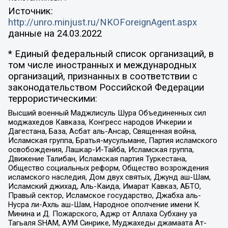
Источник:
http://unro.minjust.ru/NKOForeignAgent.aspx
данные на
24.03.2022
* Единый федеральный список организаций, в
том числе иностранных и международных
организаций, признанных в соответствии с
законодательством Российской Федерации
террористическими:
Высший военный Маджлисуль Шура Объединенных сил
моджахедов Кавказа, Конгресс народов Ичкерии и
Дагестана, База, Асбат аль-Ансар, Священная война,
Исламская группа, Братья-мусульмане, Партия исламского
освобождения, Лашкар-И-Тайба, Исламская группа,
Движение Талибан, Исламская партия Туркестана,
Общество социальных реформ, Общество возрождения
исламского наследия, Дом двух святых, Джунд аш-Шам,
Исламский джихад, Аль-Каида, Имарат Кавказ, АБТО,
Правый сектор, Исламское государство, Джабха аль-
Нусра ли-Ахль аш-Шам, Народное ополчение имени К.
Минина и Д. Пожарского, Аджр от Аллаха Субхану уа
Тагьаля SHAM, АУМ Синрике, Муджахеды джамаата Ат-