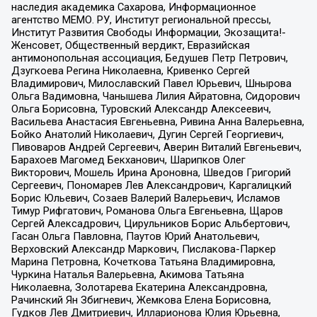
наследия академика Сахарова, Информационное
агентство МЕМО. РУ, Институт региональной прессы,
Институт Развития Свободы Информации, Экозащита!-
Женсовет, Общественный вердикт, Евразийская
антимонопольная ассоциация, Бедушев Петр Петрович,
Дзугкоева Регина Николаевна, Кривенко Сергей
Владимирович, Милославский Павел Юрьевич, Шнырова
Ольга Вадимовна, Чанышева Лилия Айратовна, Сидорович
Ольга Борисовна, Туровский Александр Алексеевич,
Васильева Анастасия Евгеньевна, Ривина Анна Валерьевна,
Бойко Анатолий Николаевич, Дугин Сергей Георгиевич,
Пивоваров Андрей Сергеевич, Аверин Виталий Евгеньевич,
Барахоев Магомед Бекханович, Шарипков Олег
Викторович, Мошель Ирина Ароновна, Шведов Григорий
Сергеевич, Пономарев Лев Александрович, Каргалицкий
Борис Юльевич, Созаев Валерий Валерьевич, Исламов
Тимур Рифгатович, Романова Ольга Евгеньевна, Щаров
Сергей Алексадрович, Цирульников Борис Альбертович,
Гасан Ольга Павловна, Паутов Юрий Анатольевич,
Верховский Александр Маркович, Пислакова-Паркер
Марина Петровна, Кочеткова Татьяна Владимировна,
Чуркина Наталья Валерьевна, Акимова Татьяна
Николаевна, Золотарева Екатерина Александровна,
Рачинский Ян Збигневич, Жемкова Елена Борисовна,
Гудков Лев Дмитриевич, Илларионова Юлия Юрьевна,