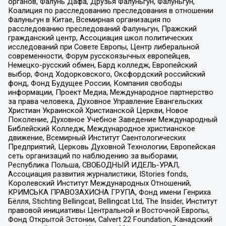
органов, Фалунь Дафа, Друзья Фалуньгун, Фалуньгун,
Коалиция по расследованию преследования в отношении
Фалуньгун в Китае, Всемирная организация по
расследованию преследований Фалуньгун, Пражский
гражданский центр, Ассоциация школ политических
исследований при Совете Европы, Центр либеральной
современности, Форум русскоязычных европейцев,
Немецко-русский обмен, Бард колледж, Европейский
выбор, Фонд Ходорковского, Оксфордский российский
фонд, Фонд Будущее России, Компания свободы
информации, Проект Медиа, Международное партнерство
за права человека, Духовное Управление Евангельских
Христиан Украинской Христианской Церкви, Новое
Поколение, Духовное Учебное Заведение Международный
Библейский Колледж, Международное христианское
движение, Всемирный Институт Саентологических
Предприятий, Церковь Духовной Технологии, Европейская
сеть организаций по наблюдению за выборами,
Республика Польша, СВОБОДНЫЙ ИДЕЛЬ-УРАЛ,
Ассоциация развития журналистики, IStories fonds,
Королевский Институт Международных Отношений,
КРИМСЬКА ПРАВОЗАХИСНА ГРУПА, Фонд имени Генриха
Бёлля, Stichting Bellingcat, Bellingcat Ltd, The Insider, Институт
правовой инициативы Центральной и Восточной Европы,
Фонд Открытой Эстонии, Calvert 22 Foundation, Канадский