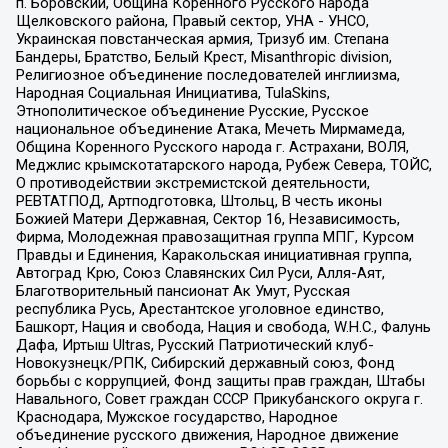
п. Боровский, Община Коренного Русского народа
Щелковского района, Правый сектор, УНА - УНСО,
Украинская повстанческая армия, Тризуб им. Степана
Бандеры, Братство, Белый Крест, Misanthropic division,
Религиозное объединение последователей инглиизма,
Народная Социальная Инициатива, TulaSkins,
Этнополитическое объединение Русские, Русское
национальное объединение Атака, Мечеть Мирмамеда,
Община Коренного Русского народа г. Астрахани, ВОЛЯ,
Меджлис крымскотатарского народа, Рубеж Севера, ТОЙС,
О противодействии экстремистской деятельности,
РЕВТАТПОД, Артподготовка, Штольц, В честь иконы
Божией Матери Державная, Сектор 16, Независимость,
Фирма, Молодежная правозащитная группа МПГ, Курсом
Правды и Единения, Каракольская инициативная группа,
Автоград Крю, Союз Славянских Сил Руси, Алля-Аят,
Благотворительный пансионат Ак Умут, Русская
республика Русь, Арестантское уголовное единство,
Башкорт, Нация и свобода, Нация и свобода, W.H.С., Фалунь
Дафа, Иртыш Ultras, Русский Патриотический клуб-
Новокузнецк/РПК, Сибирский державный союз, Фонд
борьбы с коррупцией, Фонд защиты прав граждан, Штабы
Навального, Совет граждан СССР Прикубанского округа г.
Краснодара, Мужское государство, Народное
объединение русского движения, Народное движение