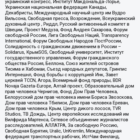
украинский конгресс, Институт Макдональда-Лорье,
Украинская национальная федерация Канады,
Декабристы, Международный научный центр им Вудро
Вильсона, Свободная пресса, Возрождение, Всеукраинский
духовный центр , Риддл, Русский антивоенный комитет в
Швеции, Проект Медуза, Фонд Андрея Сахарова, Форум
свободной России, Лига Свободных Наций, Transparеncy
International, Форум Свободных Народов ПостРоссии,
Солидарность с гражданским движением в России –
Solidarus, КрымSOS, Свободный университет, Институт
государственного управления, Форум гражданского
общества Россия, Беллона, Союз жителей островов
Тисима и Хабомаи, Съезд народных депутатов, Гринпис
Интернешнл, Фонд борьбы с коррупцией Инк, Завет
церквей TCCN, Агора, Всемирный фонд природы, BDR
Novaja Gazeta-Europe, Алтай проект, Образовательный дом
прав человека Чернигов, Фонд Дом Прав Человека,
Белорусский дом прав человека имени Бориса Звозскова,
Дом прав человека Тбилиси, Дом прав человека Ереван,
Дом прав человека Крым, Центр дикого лосося, TVR
Studios, ТВ Дождь, Центр европейских исследований им
Вилфрида Мартенса, Сетевое объединение журналистов
расследователей, АЛЛАТРА, За свободную Россию,
Свободная Бурятия, Uralic, UnKremlin, Международная
федерация транспортных рабочих, ИстЧам Финланд,