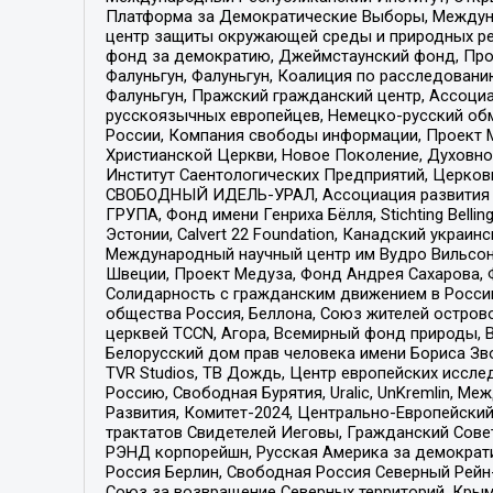
Платформа за Демократические Выборы, Междуна
центр защиты окружающей среды и природных ресу
фонд за демократию, Джеймстаунский фонд, Прож
Фалуньгун, Фалуньгун, Коалиция по расследован
Фалуньгун, Пражский гражданский центр, Ассоци
русскоязычных европейцев, Немецко-русский об
России, Компания свободы информации, Проект М
Христианской Церкви, Новое Поколение, Духовн
Институт Саентологических Предприятий, Церков
СВОБОДНЫЙ ИДЕЛЬ-УРАЛ, Ассоциация развития ж
ГРУПА, Фонд имени Генриха Бёлля, Stichting Bellin
Эстонии, Calvert 22 Foundation, Канадский укра
Международный научный центр им Вудро Вильсона
Швеции, Проект Медуза, Фонд Андрея Сахарова, Ф
Солидарность с гражданским движением в России 
общества Россия, Беллона, Союз жителей острово
церквей TCCN, Агора, Всемирный фонд природы, B
Белорусский дом прав человека имени Бориса Зво
TVR Studios, ТВ Дождь, Центр европейских иссл
Россию, Свободная Бурятия, Uralic, UnKremlin, 
Развития, Комитет-2024, Центрально-Европейски
трактатов Свидетелей Иеговы, Гражданский Совет
РЭНД корпорейшн, Русская Америка за демократи
Россия Берлин, Свободная Россия Северный Рейн-В
Союз за возвращение Северных территорий, Крымско