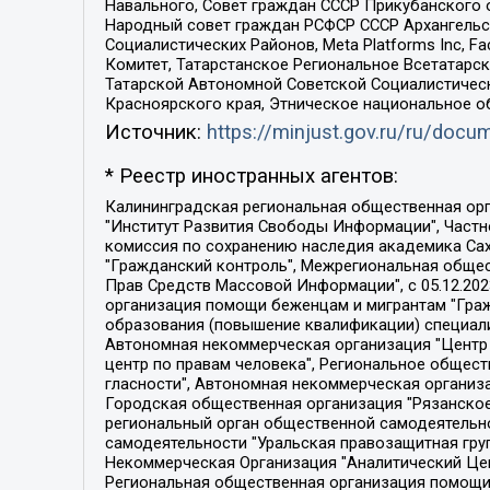
Навального, Совет граждан СССР Прикубанского 
Народный совет граждан РСФСР СССР Архангельск
Социалистических Районов, Meta Platforms Inc, 
Комитет, Татарстанское Региональное Всетатар
Татарской Автономной Советской Социалистическ
Красноярского края, Этническое национальное о
Источник:
https://minjust.gov.ru/ru/doc
* Реестр иностранных агентов:
Калининградская региональная общественная организация "Экозащита!-Женсовет", Фонд содействия защите прав и свобод граждан "Общественный вердикт", Фонд "Институт Развития Свободы Информации", Частное учреждение "Информационное агентство МЕМО. РУ", Региональная общественная организация "Общественная комиссия по сохранению наследия академика Сахарова", Фонд поддержки свободы прессы, Санкт-Петербургская общественная правозащитная организация "Гражданский контроль", Межрегиональная общественная организация "Информационно-просветительский центр "Мемориал", Региональный Фонд "Центр Защиты Прав Средств Массовой Информации", с 05.12.2023 Фонд "Центр Защиты Прав Средств массовой информации", Региональная общественная благотворительная организация помощи беженцам и мигрантам "Гражданское содействие", Негосударственное образовательное учреждение дополнительного профессионального образования (повышение квалификации) специалистов "АКАДЕМИЯ ПО ПРАВАМ ЧЕЛОВЕКА", Свердловская региональная общественная организация "Сутяжник", Автономная некоммерческая организация "Центр независимых социологических исследований", Союз общественных объединений "Российский исследовательский центр по правам человека", Региональное общественное учреждение научно-информационный центр "МЕМОРИАЛ", Некоммерческая организация "Фонд защиты гласности", Автономная некоммерческая организация "Институт прав человека", Городская общественная организация "Екатеринбургское общество "МЕМОРИАЛ", Городская общественная организация "Рязанское историко-просветительское и правозащитное общество "Мемориал" (Рязанский Мемориал), Челябинский региональный орган общественной самодеятельности – женское общественное объединение "Женщины Евразии", Челябинский региональный орган общественной самодеятельности "Уральская правозащитная группа", Фонд содействия защите здоровья и социальной справедливости имени Андрея Рылькова, Автономная Некоммерческая Организация "Аналитический Центр Юрия Левады", Автономная некоммерческая организация социальной поддержки населения "Проект Апрель", Региональная общественная организация помощи женщинам и детям, находящимся в кризисной ситуации "Информационно-методический центр "Анна", Фонд содействия развитию массовых коммуникаций и правовому просвещению "Так-так-Так", Фонд содействия устойчивому развитию "Серебряная тайга", Свердловский региональный общественный фонд социальных проектов "Новое время", "Idel.Реалии", Кавказ.Реалии, Крым.Реалии, Телеканал Настоящее Время, Татаро-башкирская служба Радио Свобода (Azatliq Radiosi), Радио Свободная Европа/Радио Свобода (PCE/PC), "Сибирь.Реалии", "Фактограф", Благотворительный фонд помощи осужденным и их семьям, Автономная некоммерческая организация "Институт глобализации и социальных движений", Фонд "В защиту прав заключенных", Частное учреждение "Центр поддержки и содействия развитию средств массовой информации", Пензенский региональный общественный благотворительный фонд "Гражданский союз", "Север.Реалии", Некоммерческая организация Фонд "Правовая инициатива", 