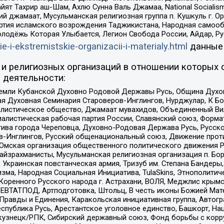
ят Тахрир аш-Шам, Ахлю Сунна Валь Джамаа, National Socialism
ий джамаат, Мусульманская религиозная группа п. Кушкуль г. 
ртия исламского возрождения Таджикистана, Народная самооб
олодёжь Которая Улыбается, Легион Свобода России, Айдар, Р
ie-i-ekstremistskie-organizacii-i-materialy.html
данные
и религиозных организаций в отношении которых 
 деятельности:
земли Кубанской Духовно Родовой Державы Русь, Община Духо
 Духовная Семинария Староверов-Инглингов, Нурджулар, К Бо
листическое общество, Джамаат мувахидов, Объединенный Вил
иалистическая рабочая партия России, Славянский союз, Форма
ива города Череповца, Духовно-Родовая Держава Русь, Русск
-Инглингов, Русский общенациональный союз, Движение против
 Омская организация общественного политического движения Р
йзрахманисты, Мусульманская религиозная организация п. Бо
краинская повстанческая армия, Тризуб им. Степана Бандеры, Бр
зма, Народная Социальная Инициатива, TulaSkins, Этнополитич
оренного Русского народа г. Астрахани, ВОЛЯ, Меджлис крымс
РЕВТАТПОД, Артподготовка, Штольц, В честь иконы Божией Мате
равды и Единения, Каракольская инициативная группа, Автогра
спублика Русь, Арестантское уголовное единство, Башкорт, Наци
окузнецк/РПК, Сибирский державный союз, Фонд борьбы с кор