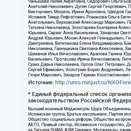
Чанышева Лилия Айратовна, Сидорович Ольга Бори
Анатолий Николаевич, Дугин Сергей Георгиевич, 
Викторович, Мошель Ирина Ароновна, Шведов Гри
Исламов Тимур Рифгатович, Романова Ольга Евге
Анатольевич, Верховский Александр Маркович, П
Татьяна Николаевна, Золотарева Екатерина Алек
Юрьевна, Саранг Анна Васильевна, Захарова Свет
Андрей Юрьевич, Мосин Алексей Геннадьевич, Ге
Дмитриевна, Вититинова Елена Владимировна, Ба
Николаевна, Ганнушкина Светлана Алексеевна, За
Шуманов Илья Вячеславович, Арапова Галина Юрь
Васильевич, Протасова Ирина Вячеславовна, Лит
Сухих Дарья Николаевна, Орлов Олег Петрович, 
Сергей Ефимович, Золотухин Борис Андреевич, Л
Генри Маркович, Захаров Герман Константинович
Источник:
http://unro.minjust.ru/NKOFore
* Единый федеральный список организа
законодательством Российской Федера
Высший военный Маджлисуль Шура Объединенных с
Исламская группа, Братья-мусульмане, Партия ис
Общество социальных реформ, Общество возрожд
АБТО, Правый сектор, Исламское государство, Д
уа Тагьаля SHAM, АУМ Синрике, Муджахеды джама