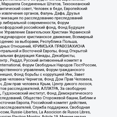
 Маршалла Соединенных Штатов, Тихоокеанский
нтический совет, Человек в беде, Европейский
 извлечения органов, Фалунь Дафа, Друзья
рганизация по расследованию преследований
тр либеральной современности, Форум
 Оксфордский российский фонд, Фонд Будущее
е Управление Евангельских Христиан Украинской
еждународное христианское движение, Всемирный
людению за выборами, Республика Польша,
народных Отношений, КРИМСЬКА ПРАВОЗАХИСНА
ы Центральной и Восточной Европы, Фонд Открытой
иональная федерация Канады, Декабристы,
тр , Риддл, Русский антивоенный комитет в
nternational, Форум Свободных Народов ПостРоссии,
дарственного управления, Форум гражданского
рнешнл, Фонд борьбы с коррупцией Инк, Завет
прав человека Чернигов, Фонд Дом Прав Человека,
н, Дом прав человека Крым, Центр дикого лосося,
стов расследователей, АЛЛАТРА, За свободную
д, Гудзоновский институт, Фонд Демократического
сследований, Общество Сторожевой башни, Библии и
сточная Европа, Российский комитет действия,
-расследователей, Служба поддержки, Свободная
 Russie-Libertes, La Asocicion de Rusos Libres,
an Election Monitor, Article 19, Мнение медиа,