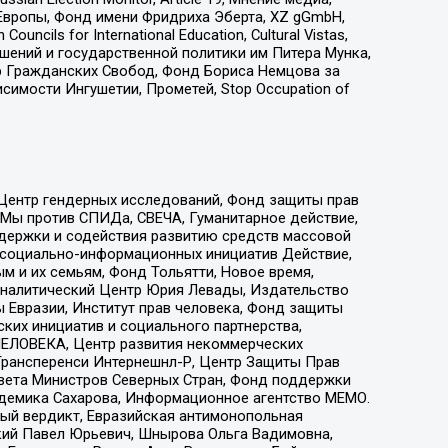
Европы, Фонд имени Фридриха Эберта, XZ gGmbH,
ls for International Education, Cultural Vistas,
ошений и государственной политики им Питера Мунка,
 Гражданских Свобод, Фонд Бориса Немцова за
имости Ингушетии, Прометей, Stop Occupation of
 Центр гендерных исследований, Фонд защиты прав
 Мы против СПИДа, СВЕЧА, Гуманитарное действие,
ддержки и содействия развитию средств массовой
р социально-информационных инициатив Действие,
 и их семьям, Фонд Тольятти, Новое время,
, Аналитический Центр Юрия Левады, Издательство
 Евразии, Институт прав человека, Фонд защиты
ких инициатив и социального партнерства,
ЕЛОВЕКА, Центр развития некоммерческих
 Трансперенси Интернешнл-Р, Центр Защиты Прав
овета Министров Северных Стран, Фонд поддержки
адемика Сахарова, Информационное агентство МЕМО.
ый вердикт, Евразийская антимонопольная
кий Павел Юрьевич, Шнырова Ольга Вадимовна,