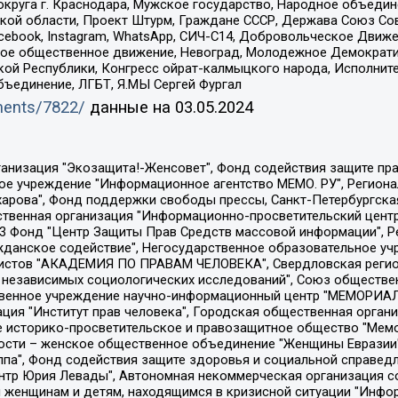
округа г. Краснодара, Мужское государство, Народное объедин
ой области, Проект Штурм, Граждане СССР, Держава Союз Сов
Facebook, Instagram, WhatsApp, СИЧ-С14, Добровольческое Движ
ское общественное движение, Невоград, Молодежное Демократ
ой Республики, Конгресс ойрат-калмыцкого народа, Исполнит
бъединение, ЛГБТ, Я.МЫ Сергей Фургал
uments/7822/
данные на
03.05.2024
Общество с ограниченной ответственностью "Радио Свободная Европа/Радио Свобода", Чешское информационное агентство "MEDIUM-ORIENT", Красноярская региональная общественная организация "Мы против СПИДа", Камалягин Денис Николаевич, Маркелов Сергей Евгеньевич, Пономарев Лев Александрович, Савицкая Людмила Алексеевна, Автономная некоммерческая организация "Центр по работе с проблемой насилия "НАСИЛИЮ.НЕТ", Межрегиональный профессиональный союз работников здравоохранения "Альянс врачей", Юридическое лицо, зарегистрированное в Латвийской Республике, SIA "Medusa Project" (регистрационный номер 40103797863, дата регистрации 10.06.2014), Некоммерческая организация "Фонд по борьбе с коррупцией", Автономная некоммерческая организация "Институт права и публичной политики", Баданин Роман Сергеевич, Гликин Максим Александрович, Железнова Мария Михайловна, Лукьянова Юлия Сергеевна, Маетная Елизавета Витальевна, Маняхин Петр Борисович, Чуракова Ольга Владимировна, Ярош Юлия Петровна, Юридическое лицо "The Insider SIA", зарегистрированное в Риге, Латвийская Республика (дата регистрации 26.06.2015), являющееся администратором доменного имени интернет-издания "The Insider SIA", https://theins.ru, Постернак Алексей Евгеньевич, Рубин Михаил Аркадьевич, Анин Роман Александрович, Юридическое лицо Istories fonds, зарегистрированное в Латвийской Республике (регистрационный номер 50008295751, дата регистрации 24.02.2020), Великовский Дмитрий Александрович, Долинина Ирина Николаевна, Мароховская Алеся Алексеевна, Шлейнов Роман Юрьевич, Шмагун Олеся Валентиновна, Общество с ограниченной ответственностью "Альтаир 2021", Общество с ограниченной ответственностью "Вега 2021", Общество с ограниченной ответственностью "Главный редактор 2021", Общество с ограниченной ответственностью "Ромашки монолит", Важенков Артем Валерьевич, Ивановская областная общественная организация "Центр гендерных исследований", Гурман Юрий Альбертович, Медиапроект "ОВД-Инфо", Егоров Владимир Владимирович, Жилинский Владимир Александрович, Общество с ограниченной ответственностью "ЗП", Иванова София Юрьевна, Карезина Инна Павловна, Кильтау Екатерина Викторовна, Петров Алексей Викторович, Пискунов Сергей Евгеньевич, Смирнов Сергей Сергеевич, Тихонов Михаил Сергеевич, Общество с ограниченной ответственностью "ЖУРНАЛИСТ-ИНОСТРАННЫЙ АГЕНТ", Арапова Галина Юрьевна, Вольтская Татьяна Анатольевна, Американская компания "Mason G.E.S. Anonymous Foundation" (США), являющаяся владельцем интернет-издания https://mnews.world/, Компания "Stichting Bellingcat", зарегистрированная в Нидерландах (дата регистрации 11.07.2018), Захаров Андрей Вячеславович, Клепиковская Екатерина Дмитриевна, Общество с ограниченной ответственностью "МЕМО", Перл Роман Александрович, Симонов Евгений Алексеевич, Соловьева Елена Анатольевна, Сотников Даниил Владимирович, Сурначева Елизавета Дмитриевна, Автономная некоммерческая организация по защите прав человека и информированию населения "Якутия – Наше Мнение", Общество с ограниченной ответственностью "Москоу диджитал медиа", с 26.01.2023 Общество с ограниченной ответственностью "Чайка Белые сады", Ветошкина Валерия Валерьевна, Заговора Максим Александрович, Межрегиональное общественное движение "Российская ЛГБТ - сеть", Оленичев Максим Владимирович, Павлов Иван Юрьевич, Скворцова Елена Сергеевна, Общество с ограниченной ответственностью "Как бы инагент", Кочетков Игорь Викторович, Общество с ограниченной ответственностью "Честные выборы", Еланчик Олег Александрович, Общество с ограниченной ответственностью "Нобелевский призыв", Гималова Регина Эмилевна, Григорьев Андрей Валерьевич, Григорьева Алина Александровна, Ассоциация по содействию защите прав призывников, альтернативнослужащих и военнослужащих "Правозащитная группа "Гражданин.Армия.Право", Хисамова Регина Фаритовна, Автономная некоммерческая организация по реализа