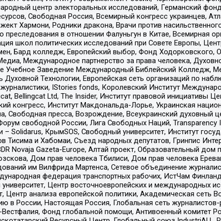
родный центр электоральных исследований, Германский фонд
рсов, Свободная Россия, Всемирный конгресс украинцев, Атла
ект Хармони, Родники дракона, Врачи против насильственного
ию преследования в отношении Фалуньгун в Китае, Всемирная о
ация школ политических исследований при Совете Европы, Цен
мен, Бард колледж, Европейский выбор, Фонд Ходорковского,
едиа, Международное партнерство за права человека, Духовно
ое Учебное Заведение Международный Библейский Колледж, М
ь Духовной Технологии, Европейская сеть организаций по наб
урналистики, IStories fonds, Королевский Институт Между
gcat, Bellingcat Ltd, The Insider, Институт правовой инициатив
инский конгресс, Институт Макдональда-Лорье, Украинская нац
, Свободная пресса, Возрождение, Всеукраинский духовный цен
орум свободной России, Лига Свободных Наций, Transparеncy I
– Solidarus, КрымSOS, Свободный университет, Институт госу
в Тисима и Хабомаи, Съезд народных депутатов, Гринпис Инте
DR Novaja Gazeta-Europe, Алтай проект, Образовательный дом 
зскова, Дом прав человека Тбилиси, Дом прав человека Ерева
едований им Вилфрида Мартенса, Сетевое объединение журнали
Международная федерация транспортных рабочих, ИстЧам Финлан
й университет, Центр восточноевропейских и международных и
, Центр анализа европейской политики, Академическая сеть Во
ю в России, Настоящая Россия, Глобальная сеть журналистов
естфалия, Фонд глобальной помощи, Антивоенный комитет России,
татарский Ресурсный Центр, Глобальный союз IndustriALL, Russi