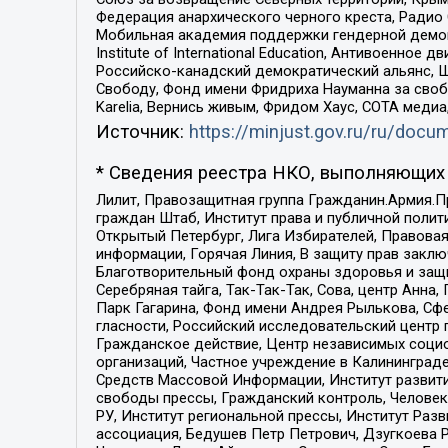
Федерация анархического черного креста, Радио
Мобильная академия поддержки гендерной демократи
Institute of International Education, Антивоенн
Российско-канадский демократический альянс, 
Свободу, Фонд имени Фридриха Науманна за свобо
Karelia, Вернись живым, Фридом Хаус, СОТА меди
Источник:
https://minjust.gov.ru/ru/doc
* Сведения реестра НКО, выполняющих 
Лилит, Правозащитная группа Гражданин.Армия.П
граждан Штаб, Институт права и публичной поли
Открытый Петербург, Лига Избирателей, Правова
информации, Горячая Линия, В защиту прав закл
Благотворительный фонд охраны здоровья и защи
Серебряная тайга, Так-Так-Так, Сова, центр Анн
Парк Гагарина, Фонд имени Андрея Рылькова, Сф
гласности, Российский исследовательский центр 
Гражданское действие, Центр независимых соци
организаций, Частное учреждение в Калининград
Средств Массовой Информации, Институт развити
свободы прессы, Гражданский контроль, Человек
РУ, Институт региональной прессы, Институт Ра
ассоциация, Бедушев Петр Петрович, Дзугкоева 