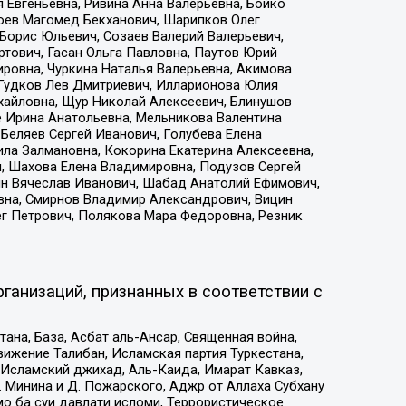
 Евгеньевна, Ривина Анна Валерьевна, Бойко
хоев Магомед Бекханович, Шарипков Олег
Борис Юльевич, Созаев Валерий Валерьевич,
тович, Гасан Ольга Павловна, Паутов Юрий
ровна, Чуркина Наталья Валерьевна, Акимова
 Гудков Лев Дмитриевич, Илларионова Юлия
ихайловна, Щур Николай Алексеевич, Блинушов
е Ирина Анатольевна, Мельникова Валентина
Беляев Сергей Иванович, Голубева Елена
ила Залмановна, Кокорина Екатерина Алексеевна,
, Шахова Елена Владимировна, Подузов Сергей
ин Вячеслав Иванович, Шабад Анатолий Ефимович,
вна, Смирнов Владимир Александрович, Вицин
ег Петрович, Полякова Мара Федоровна, Резник
ганизаций, признанных в соответствии с
на, База, Асбат аль-Ансар, Священная война,
ижение Талибан, Исламская партия Туркестана,
Исламский джихад, Аль-Каида, Имарат Кавказ,
 Минина и Д. Пожарского, Аджр от Аллаха Субхану
о ба суи давлати исломи, Террористическое