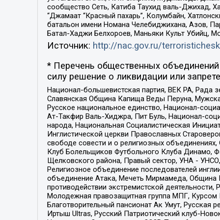
сообщество Сеть, Катиба Таухид валь-Джихад, Хай
“Джамаат “Красный пахарь”, Колумбайн, Хатлонск
батальон имени Номана Челебиджихана, Азов, Па
Батал-Хаджи Белхороев, Маньяки Культ Убийц, М
Источник:
http://nac.gov.ru/terroristichesk
* Перечень общественных объединений 
силу решение о ликвидации или запрете
Национал-большевистская партия, ВЕК РА, Рада 
Славянская Община Капища Веды Перуна, Мужская
Русское национальное единство, Национал-социа
Ат-Такфир Валь-Хиджра, Пит Буль, Национал-соц
народа, Национальная Социалистическая Инициат
Инглистической церкви Православных Староверов
свободе совести и о религиозных объединениях,
Клуб Болельщиков Футбольного Клуба Динамо, Фа
Щелковского района, Правый сектор, УНА - УНСО, У
Религиозное объединение последователей инглии
объединение Атака, Мечеть Мирмамеда, Община К
противодействии экстремистской деятельности, 
Молодежная правозащитная группа МПГ, Курсом П
Благотворительный пансионат Ак Умут, Русская ре
Иртыш Ultras, Русский Патриотический клуб-Нов