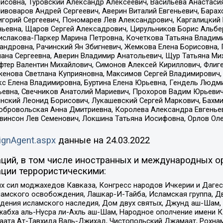
совна, Туровский Александр Алексеевич, Васильева Анастасия
Пивоваров Андрей Сергеевич, Аверин Виталий Евгеньевич, Бара
горий Сергеевич, Пономарев Лев Александрович, Каргалицкий 
ньевна, Щаров Сергей Алексадрович, Цирульников Борис Альбер
ислакова-Паркер Марина Петровна, Кочеткова Татьяна Владими
сандровна, Рачинский Ян Збигневич, Жемкова Елена Борисовна,
лана Сергеевна, Аверин Владимир Анатольевич, Щур Татьяна М
фтер Валентин Михайлович, Симонов Алексей Кириллович, Флиг
женова Светлана Куприяновна, Максимов Сергей Владимирович, 
кс Елена Владимировна, Буртина Елена Юрьевна, Гендель Людм
евна, Свечников Анатолий Мариевич, Прохоров Вадим Юрьевич
инский Леонид Борисович, Лукашевский Сергей Маркович, Бахм
Добровольская Анна Дмитриевна, Королева Александра Евгенье
евинсон Лев Семенович, Локшина Татьяна Иосифовна, Орлов Ол
ignAgent.aspx
данные на
24.03.2022
ций, в том числе иностранных и международных ор
ции террористическими:
ил моджахедов Кавказа, Конгресс народов Ичкерии и Дагеста
ламского освобождения, Лашкар-И-Тайба, Исламская группа, Дв
ения исламского наследия, Дом двух святых, Джунд аш-Шам, 
жабха аль-Нусра ли-Ахль аш-Шам, Народное ополчение имени К.
ата Ат-Тавхида Валь-Джихад, Чистопольский Джамаат, Рохнам