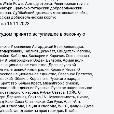
/White Power, Артподготовка, Религиозная группа
Оренбург, Крымско-татарский добровольческий
орона, Дуббайский джамаат, московская ячейка,
усский добровольческий корпус
 на
16.11.2023
судом принято вступившее в законную
вного Управления Асгардской Веси Беловодья,
годержавию, Таблиги Джамаат, Свидетели Иеговы,
айат Кабарды, Балкарии и Карачая, Союз славян,
т-18, Благородный Орден Дьявола, Армия воли
ое национальное единство, Древнерусской
 нелегальной иммиграции, Кровь и Честь, О
усское национальное единство, Северное Братство,
ровский, Община Коренного Русского народа
атство, Белый Крест, Misanthropic division,
еское объединение Русские, Русское национальное
котатарского народа, Рубеж Севера, ТОЙС, О
ри Державная, Сектор 16, Независимость, Фирма,
д Крю, Союз Славянских Сил Руси, Алля-Аят,
я и свобода, Нация и свобода, W.H.С., Фалунь Дафа,
рупцией, Фонд защиты прав граждан, Штабы