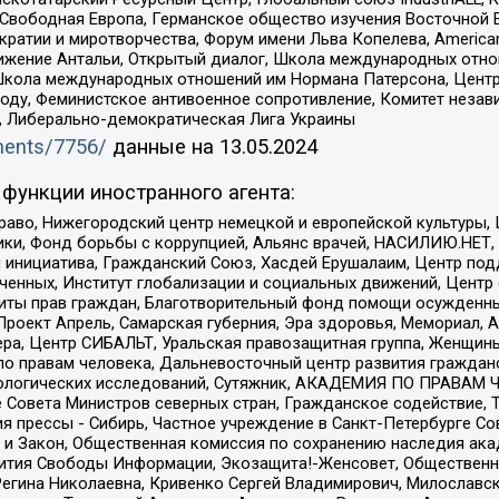
 Свободная Европа, Германское общество изучения Восточной 
и и миротворчества, Форум имени Льва Копелева, American Counci
ое движение Антальи, Открытый диалог, Школа международных отн
Школа международных отношений им Нормана Патерсона, Центр
ду, Феминистское антивоенное сопротивление, Комитет независ
а, Либерально-демократическая Лига Украины
uments/7756/
данные на
13.05.2024
функции иностранного агента:
раво, Нижегородский центр немецкой и европейской культуры,
тики, Фонд борьбы с коррупцией, Альянс врачей, НАСИЛИЮ.НЕТ,
я инициатива, Гражданский Союз, Хасдей Ерушалаим, Центр по
юченных, Институт глобализации и социальных движений, Цент
ты прав граждан, Благотворительный фонд помощи осужденным
а, Проект Апрель, Самарская губерния, Эра здоровья, Мемориал
ера, Центр СИБАЛЬТ, Уральская правозащитная группа, Женщины
по правам человека, Дальневосточный центр развития гражданс
ологических исследований, Сутяжник, АКАДЕМИЯ ПО ПРАВАМ Ч
е Совета Министров северных стран, Гражданское содействие,
я прессы - Сибирь, Частное учреждение в Санкт-Петербурге С
 и Закон, Общественная комиссия по сохранению наследия ак
звития Свободы Информации, Экозащита!-Женсовет, Общественн
Регина Николаевна, Кривенко Сергей Владимирович, Милославс