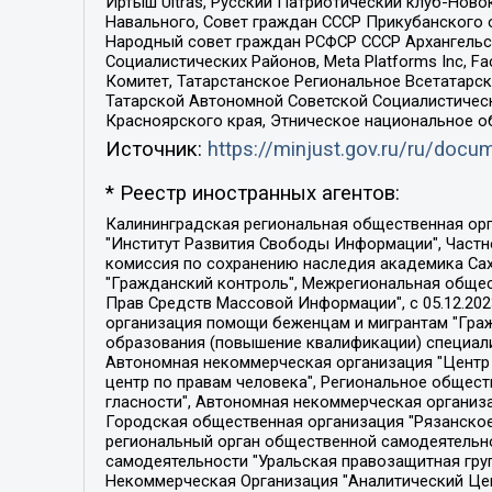
Иртыш Ultras, Русский Патриотический клуб-Нов
Навального, Совет граждан СССР Прикубанского 
Народный совет граждан РСФСР СССР Архангельск
Социалистических Районов, Meta Platforms Inc, 
Комитет, Татарстанское Региональное Всетатар
Татарской Автономной Советской Социалистическ
Красноярского края, Этническое национальное о
Источник:
https://minjust.gov.ru/ru/doc
* Реестр иностранных агентов:
Калининградская региональная общественная организация "Экозащита!-Женсовет", Фонд содействия защите прав и свобод граждан "Общественный вердикт", Фонд "Институт Развития Свободы Информации", Частное учреждение "Информационное агентство МЕМО. РУ", Региональная общественная организация "Общественная комиссия по сохранению наследия академика Сахарова", Фонд поддержки свободы прессы, Санкт-Петербургская общественная правозащитная организация "Гражданский контроль", Межрегиональная общественная организация "Информационно-просветительский центр "Мемориал", Региональный Фонд "Центр Защиты Прав Средств Массовой Информации", с 05.12.2023 Фонд "Центр Защиты Прав Средств массовой информации", Региональная общественная благотворительная организация помощи беженцам и мигрантам "Гражданское содействие", Негосударственное образовательное учреждение дополнительного профессионального образования (повышение квалификации) специалистов "АКАДЕМИЯ ПО ПРАВАМ ЧЕЛОВЕКА", Свердловская региональная общественная организация "Сутяжник", Автономная некоммерческая организация "Центр независимых социологических исследований", Союз общественных объединений "Российский исследовательский центр по правам человека", Региональное общественное учреждение научно-информационный центр "МЕМОРИАЛ", Некоммерческая организация "Фонд защиты гласности", Автономная некоммерческая организация "Институт прав человека", Городская общественная организация "Екатеринбургское общество "МЕМОРИАЛ", Городская общественная организация "Рязанское историко-просветительское и правозащитное общество "Мемориал" (Рязанский Мемориал), Челябинский региональный орган общественной самодеятельности – женское общественное объединение "Женщины Евразии", Челябинский региональный орган общественной самодеятельности "Уральская правозащитная группа", Фонд содействия защите здоровья и социальной справедливости имени Андрея Рылькова, Автономная Некоммерческая Организация "Аналитический Центр Юрия Левады", Автономная некоммерческая организация социальной поддержки населения "Проект Апрель", Региональная общественная организация помощи женщинам и детям, находящимся в кризисной ситуации "Информационно-методический центр "Анна", Фонд содействия развитию массовых коммуникаций и правовому просвещению "Так-так-Так", Фонд содействия устойчивому развитию "Серебряная тайга", Свердловский региональный общественный фонд социальных проектов "Новое время", "Idel.Реалии", Кавказ.Реалии, Крым.Реалии, Телеканал Настоящее Время, Татаро-башкирская служба Радио Свобода (Azatliq Radiosi), Радио Свободная Европа/Радио Свобода (PCE/PC), "Сибирь.Реалии", "Фактограф", Благотворительный фонд помощи осужденным и их семьям, Автономная некоммерческая организация "Институт глобализации и социальных движений", Фонд "В защиту прав заключенных", Частное учреждение "Центр поддержки и содействия развитию средств массовой информации", Пензенский региональный общественный благотворительный фонд "Гражданский союз", "Север.Реалии", Некоммерческая организация Фонд "Правовая инициатива", 