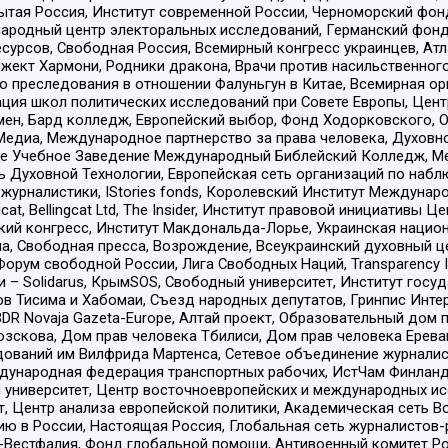
тая Россия, Институт современной России, Черноморский фонд
родный центр электоральных исследований, Германский фонд
рсов, Свободная Россия, Всемирный конгресс украинцев, Атла
ект Хармони, Родники дракона, Врачи против насильственного
ию преследования в отношении Фалуньгун в Китае, Всемирная о
ация школ политических исследований при Совете Европы, Цен
мен, Бард колледж, Европейский выбор, Фонд Ходорковского,
едиа, Международное партнерство за права человека, Духовно
ое Учебное Заведение Международный Библейский Колледж, М
ь Духовной Технологии, Европейская сеть организаций по наб
урналистики, IStories fonds, Королевский Институт Между
gcat, Bellingcat Ltd, The Insider, Институт правовой инициатив
инский конгресс, Институт Макдональда-Лорье, Украинская нац
, Свободная пресса, Возрождение, Всеукраинский духовный цен
орум свободной России, Лига Свободных Наций, Transparеncy I
– Solidarus, КрымSOS, Свободный университет, Институт госу
в Тисима и Хабомаи, Съезд народных депутатов, Гринпис Инте
DR Novaja Gazeta-Europe, Алтай проект, Образовательный дом 
зскова, Дом прав человека Тбилиси, Дом прав человека Ерева
едований им Вилфрида Мартенса, Сетевое объединение журнали
Международная федерация транспортных рабочих, ИстЧам Финлан
й университет, Центр восточноевропейских и международных и
, Центр анализа европейской политики, Академическая сеть Во
ю в России, Настоящая Россия, Глобальная сеть журналистов
естфалия, Фонд глобальной помощи, Антивоенный комитет России,