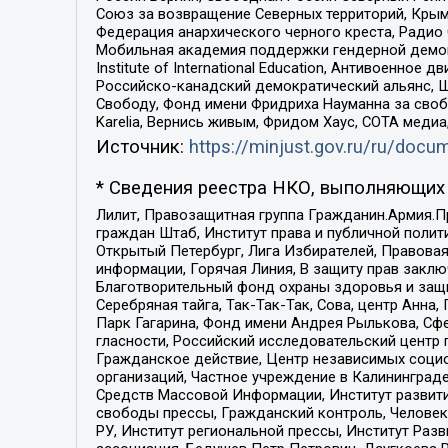
Союз за возвращение Северных территорий, Крымско
Федерация анархического черного креста, Радио
Мобильная академия поддержки гендерной демократи
Institute of International Education, Антивоенн
Российско-канадский демократический альянс, 
Свободу, Фонд имени Фридриха Науманна за свобо
Karelia, Вернись живым, Фридом Хаус, СОТА меди
Источник:
https://minjust.gov.ru/ru/doc
* Сведения реестра НКО, выполняющих 
Лилит, Правозащитная группа Гражданин.Армия.П
граждан Штаб, Институт права и публичной поли
Открытый Петербург, Лига Избирателей, Правова
информации, Горячая Линия, В защиту прав закл
Благотворительный фонд охраны здоровья и защи
Серебряная тайга, Так-Так-Так, Сова, центр Анн
Парк Гагарина, Фонд имени Андрея Рылькова, Сф
гласности, Российский исследовательский центр 
Гражданское действие, Центр независимых соци
организаций, Частное учреждение в Калининград
Средств Массовой Информации, Институт развити
свободы прессы, Гражданский контроль, Человек
РУ, Институт региональной прессы, Институт Ра