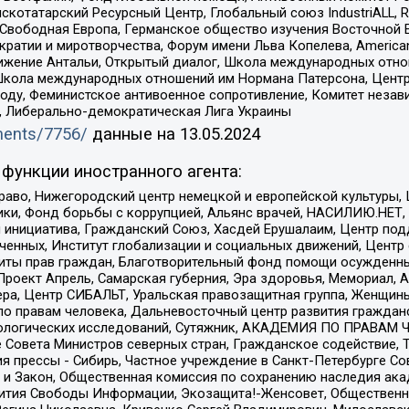
татарский Ресурсный Центр, Глобальный союз IndustriALL, Russi
 Свободная Европа, Германское общество изучения Восточной 
и и миротворчества, Форум имени Льва Копелева, American Counci
ое движение Антальи, Открытый диалог, Школа международных отн
Школа международных отношений им Нормана Патерсона, Центр
ду, Феминистское антивоенное сопротивление, Комитет независ
а, Либерально-демократическая Лига Украины
uments/7756/
данные на
13.05.2024
функции иностранного агента:
раво, Нижегородский центр немецкой и европейской культуры,
тики, Фонд борьбы с коррупцией, Альянс врачей, НАСИЛИЮ.НЕТ,
я инициатива, Гражданский Союз, Хасдей Ерушалаим, Центр по
юченных, Институт глобализации и социальных движений, Цент
ты прав граждан, Благотворительный фонд помощи осужденным
а, Проект Апрель, Самарская губерния, Эра здоровья, Мемориал
ера, Центр СИБАЛЬТ, Уральская правозащитная группа, Женщины
по правам человека, Дальневосточный центр развития гражданс
ологических исследований, Сутяжник, АКАДЕМИЯ ПО ПРАВАМ Ч
е Совета Министров северных стран, Гражданское содействие,
я прессы - Сибирь, Частное учреждение в Санкт-Петербурге С
 и Закон, Общественная комиссия по сохранению наследия ак
звития Свободы Информации, Экозащита!-Женсовет, Общественн