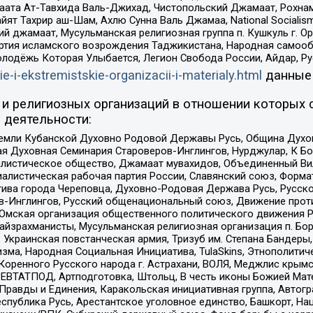
ата Ат-Тавхида Валь-Джихад, Чистопольский Джамаат, Рохнам
ят Тахрир аш-Шам, Ахлю Сунна Валь Джамаа, National Socialism
ий джамаат, Мусульманская религиозная группа п. Кушкуль г. 
ртия исламского возрождения Таджикистана, Народная самооб
олодёжь Которая Улыбается, Легион Свобода России, Айдар, Р
ie-i-ekstremistskie-organizacii-i-materialy.html
данные
и религиозных организаций в отношении которых 
 деятельности:
земли Кубанской Духовно Родовой Державы Русь, Община Духо
 Духовная Семинария Староверов-Инглингов, Нурджулар, К Бо
листическое общество, Джамаат мувахидов, Объединенный Вил
иалистическая рабочая партия России, Славянский союз, Форма
ива города Череповца, Духовно-Родовая Держава Русь, Русск
-Инглингов, Русский общенациональный союз, Движение против
 Омская организация общественного политического движения Р
йзрахманисты, Мусульманская религиозная организация п. Бо
краинская повстанческая армия, Тризуб им. Степана Бандеры, Бр
зма, Народная Социальная Инициатива, TulaSkins, Этнополитич
оренного Русского народа г. Астрахани, ВОЛЯ, Меджлис крымс
РЕВТАТПОД, Артподготовка, Штольц, В честь иконы Божией Мате
равды и Единения, Каракольская инициативная группа, Автогра
спублика Русь, Арестантское уголовное единство, Башкорт, Наци