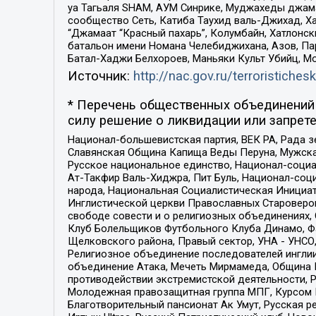
уа Тагьаля SHAM, АУМ Синрике, Муджахеды джама
сообщество Сеть, Катиба Таухид валь-Джихад, Хай
“Джамаат “Красный пахарь”, Колумбайн, Хатлонск
батальон имени Номана Челебиджихана, Азов, Па
Батал-Хаджи Белхороев, Маньяки Культ Убийц, М
Источник:
http://nac.gov.ru/terroristichesk
* Перечень общественных объединений 
силу решение о ликвидации или запрете
Национал-большевистская партия, ВЕК РА, Рада 
Славянская Община Капища Веды Перуна, Мужская
Русское национальное единство, Национал-социа
Ат-Такфир Валь-Хиджра, Пит Буль, Национал-соц
народа, Национальная Социалистическая Инициат
Инглистической церкви Православных Староверов
свободе совести и о религиозных объединениях,
Клуб Болельщиков Футбольного Клуба Динамо, Фа
Щелковского района, Правый сектор, УНА - УНСО, У
Религиозное объединение последователей инглии
объединение Атака, Мечеть Мирмамеда, Община К
противодействии экстремистской деятельности, 
Молодежная правозащитная группа МПГ, Курсом П
Благотворительный пансионат Ак Умут, Русская ре