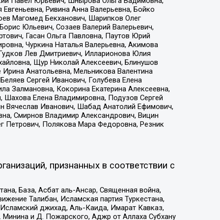
кий Павел Юрьевич, Шнырова Ольга Вадимовна,
 Евгеньевна, Ривина Анна Валерьевна, Бойко
хоев Магомед Бекханович, Шарипков Олег
Борис Юльевич, Созаев Валерий Валерьевич,
тович, Гасан Ольга Павловна, Паутов Юрий
ровна, Чуркина Наталья Валерьевна, Акимова
 Гудков Лев Дмитриевич, Илларионова Юлия
ихайловна, Щур Николай Алексеевич, Блинушов
е Ирина Анатольевна, Мельникова Валентина
Беляев Сергей Иванович, Голубева Елена
ила Залмановна, Кокорина Екатерина Алексеевна,
, Шахова Елена Владимировна, Подузов Сергей
ин Вячеслав Иванович, Шабад Анатолий Ефимович,
вна, Смирнов Владимир Александрович, Вицин
ег Петрович, Полякова Мара Федоровна, Резник
ганизаций, признанных в соответствии с
на, База, Асбат аль-Ансар, Священная война,
ижение Талибан, Исламская партия Туркестана,
Исламский джихад, Аль-Каида, Имарат Кавказ,
 Минина и Д. Пожарского, Аджр от Аллаха Субхану