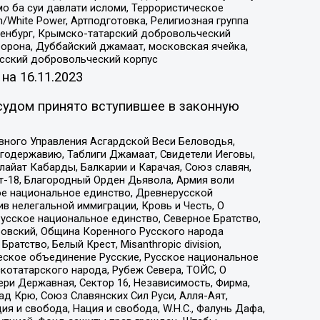
о ба суи давлати исломи, Террористическое
/White Power, Артподготовка, Религиозная группа
Оренбург, Крымско-татарский добровольческий
орона, Дуббайский джамаат, московская ячейка,
усский добровольческий корпус
 на
16.11.2023
судом принято вступившее в законную
вного Управления Асгардской Веси Беловодья,
годержавию, Таблиги Джамаат, Свидетели Иеговы,
айат Кабарды, Балкарии и Карачая, Союз славян,
т-18, Благородный Орден Дьявола, Армия воли
ое национальное единство, Древнерусской
 нелегальной иммиграции, Кровь и Честь, О
усское национальное единство, Северное Братство,
ровский, Община Коренного Русского народа
атство, Белый Крест, Misanthropic division,
еское объединение Русские, Русское национальное
котатарского народа, Рубеж Севера, ТОЙС, О
ри Державная, Сектор 16, Независимость, Фирма,
д Крю, Союз Славянских Сил Руси, Алля-Аят,
я и свобода, Нация и свобода, W.H.С., Фалунь Дафа,