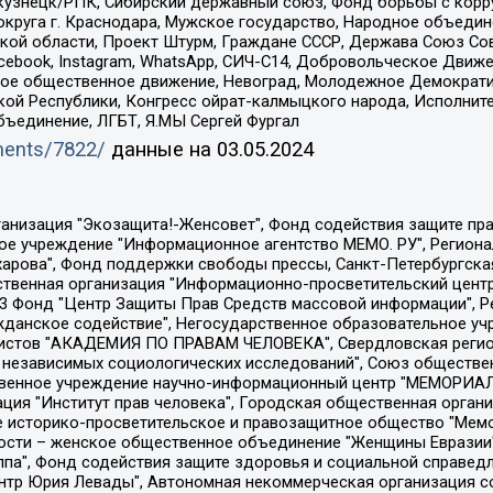
окузнецк/РПК, Сибирский державный союз, Фонд борьбы с кор
округа г. Краснодара, Мужское государство, Народное объедин
ой области, Проект Штурм, Граждане СССР, Держава Союз Сов
Facebook, Instagram, WhatsApp, СИЧ-С14, Добровольческое Движ
ское общественное движение, Невоград, Молодежное Демократ
ой Республики, Конгресс ойрат-калмыцкого народа, Исполнит
бъединение, ЛГБТ, Я.МЫ Сергей Фургал
uments/7822/
данные на
03.05.2024
Общество с ограниченной ответственностью "Радио Свободная Европа/Радио Свобода", Чешское информационное агентство "MEDIUM-ORIENT", Красноярская региональная общественная организация "Мы против СПИДа", Камалягин Денис Николаевич, Маркелов Сергей Евгеньевич, Пономарев Лев Александрович, Савицкая Людмила Алексеевна, Автономная некоммерческая организация "Центр по работе с проблемой насилия "НАСИЛИЮ.НЕТ", Межрегиональный профессиональный союз работников здравоохранения "Альянс врачей", Юридическое лицо, зарегистрированное в Латвийской Республике, SIA "Medusa Project" (регистрационный номер 40103797863, дата регистрации 10.06.2014), Некоммерческая организация "Фонд по борьбе с коррупцией", Автономная некоммерческая организация "Институт права и публичной политики", Баданин Роман Сергеевич, Гликин Максим Александрович, Железнова Мария Михайловна, Лукьянова Юлия Сергеевна, Маетная Елизавета Витальевна, Маняхин Петр Борисович, Чуракова Ольга Владимировна, Ярош Юлия Петровна, Юридическое лицо "The Insider SIA", зарегистрированное в Риге, Латвийская Республика (дата регистрации 26.06.2015), являющееся администратором доменного имени интернет-издания "The Insider SIA", https://theins.ru, Постернак Алексей Евгеньевич, Рубин Михаил Аркадьевич, Анин Роман Александрович, Юридическое лицо Istories fonds, зарегистрированное в Латвийской Республике (регистрационный номер 50008295751, дата регистрации 24.02.2020), Великовский Дмитрий Александрович, Долинина Ирина Николаевна, Мароховская Алеся Алексеевна, Шлейнов Роман Юрьевич, Шмагун Олеся Валентиновна, Общество с ограниченной ответственностью "Альтаир 2021", Общество с ограниченной ответственностью "Вега 2021", Общество с ограниченной ответственностью "Главный редактор 2021", Общество с ограниченной ответственностью "Ромашки монолит", Важенков Артем Валерьевич, Ивановская областная общественная организация "Центр гендерных исследований", Гурман Юрий Альбертович, Медиапроект "ОВД-Инфо", Егоров Владимир Владимирович, Жилинский Владимир Александрович, Общество с ограниченной ответственностью "ЗП", Иванова София Юрьевна, Карезина Инна Павловна, Кильтау Екатерина Викторовна, Петров Алексей Викторович, Пискунов Сергей Евгеньевич, Смирнов Сергей Сергеевич, Тихонов Михаил Сергеевич, Общество с ограниченной ответственностью "ЖУРНАЛИСТ-ИНОСТРАННЫЙ АГЕНТ", Арапова Галина Юрьевна, Вольтская Татьяна Анатольевна, Американская компания "Mason G.E.S. Anonymous Foundation" (США), являющаяся владельцем интернет-издания https://mnews.world/, Компания "Stichting Bellingcat", зарегистрированная в Нидерландах (дата регистрации 11.07.2018), Захаров Андрей Вячеславович, Клепиковская Екатерина Дмитриевна, Общество с ограниченной ответственностью "МЕМО", Перл Роман Александрович, Симонов Евгений Алексеевич, Соловьева Елена Анатольевна, Сотников Даниил Владимирович, Сурначева Елизавета Дмитриевна, Автономная некоммерческая организация по защите прав человека и информированию населения "Якутия – Наше Мнение", Общество с ограниченной ответственностью "Москоу диджитал медиа", с 26.01.2023 Общество с ограниченной ответственностью "Чайка Белые сады", Ветошкина Валерия Валерьевна, Заговора Максим Александрович, Межрегиональное общественное движение "Российская ЛГБТ - сеть", Оленичев Максим Владимирович, Павлов Иван Юрьевич, Скворцова Елена Сергеевна, Общество с ограниченной ответственностью "Как бы инагент", Кочетков Игорь Викторович, Общество с ограниченной ответственностью "Честные выборы", Еланчик Олег Александрович, Общество с ограниченной ответственностью "Нобелевский призыв", Гималова Регина Эмилевна, Григорьев Андрей Валерьевич, Григорьева Алина Александровна, Ассоциация по содействию защите прав призывников, альтернативнослужащих и военнослужащих "Правозащитная группа "Гражданин.Армия.Право", Хисамова Регина Фаритовна, Автономная некоммерческая организация по реализа