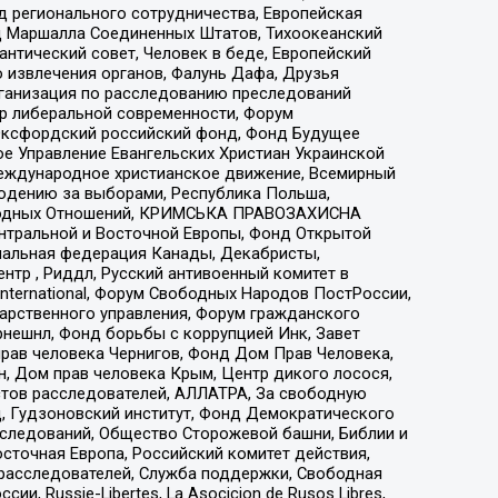
 регионального сотрудничества, Европейская
 Маршалла Соединенных Штатов, Тихоокеанский
нтический совет, Человек в беде, Европейский
 извлечения органов, Фалунь Дафа, Друзья
рганизация по расследованию преследований
тр либеральной современности, Форум
 Оксфордский российский фонд, Фонд Будущее
е Управление Евангельских Христиан Украинской
еждународное христианское движение, Всемирный
людению за выборами, Республика Польша,
народных Отношений, КРИМСЬКА ПРАВОЗАХИСНА
ы Центральной и Восточной Европы, Фонд Открытой
иональная федерация Канады, Декабристы,
тр , Риддл, Русский антивоенный комитет в
nternational, Форум Свободных Народов ПостРоссии,
дарственного управления, Форум гражданского
рнешнл, Фонд борьбы с коррупцией Инк, Завет
прав человека Чернигов, Фонд Дом Прав Человека,
н, Дом прав человека Крым, Центр дикого лосося,
стов расследователей, АЛЛАТРА, За свободную
д, Гудзоновский институт, Фонд Демократического
сследований, Общество Сторожевой башни, Библии и
сточная Европа, Российский комитет действия,
-расследователей, Служба поддержки, Свободная
 Russie-Libertes, La Asocicion de Rusos Libres,