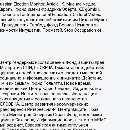
an Election Monitor, Article 19, Мнение медиа,
Европы, Фонд имени Фридриха Эберта, XZ gGmbH,
ls for International Education, Cultural Vistas,
ошений и государственной политики им Питера Мунка,
 Гражданских Свобод, Фонд Бориса Немцова за
имости Ингушетии, Прометей, Stop Occupation of
 Центр гендерных исследований, Фонд защиты прав
 Мы против СПИДа, СВЕЧА, Гуманитарное действие,
ддержки и содействия развитию средств массовой
р социально-информационных инициатив Действие,
 и их семьям, Фонд Тольятти, Новое время,
, Аналитический Центр Юрия Левады, Издательство
 Евразии, Институт прав человека, Фонд защиты
ких инициатив и социального партнерства,
ЕЛОВЕКА, Центр развития некоммерческих
 Трансперенси Интернешнл-Р, Центр Защиты Прав
овета Министров Северных Стран, Фонд поддержки
адемика Сахарова, Информационное агентство МЕМО.
ый вердикт, Евразийская антимонопольная