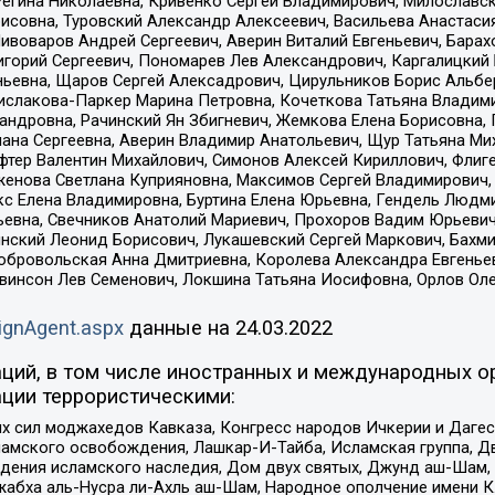
Регина Николаевна, Кривенко Сергей Владимирович, Милославс
совна, Туровский Александр Алексеевич, Васильева Анастасия
Пивоваров Андрей Сергеевич, Аверин Виталий Евгеньевич, Бара
горий Сергеевич, Пономарев Лев Александрович, Каргалицкий 
ньевна, Щаров Сергей Алексадрович, Цирульников Борис Альбер
ислакова-Паркер Марина Петровна, Кочеткова Татьяна Владими
сандровна, Рачинский Ян Збигневич, Жемкова Елена Борисовна,
лана Сергеевна, Аверин Владимир Анатольевич, Щур Татьяна М
фтер Валентин Михайлович, Симонов Алексей Кириллович, Флиг
женова Светлана Куприяновна, Максимов Сергей Владимирович, 
кс Елена Владимировна, Буртина Елена Юрьевна, Гендель Людм
евна, Свечников Анатолий Мариевич, Прохоров Вадим Юрьевич
инский Леонид Борисович, Лукашевский Сергей Маркович, Бахм
Добровольская Анна Дмитриевна, Королева Александра Евгенье
евинсон Лев Семенович, Локшина Татьяна Иосифовна, Орлов Ол
ignAgent.aspx
данные на
24.03.2022
ций, в том числе иностранных и международных ор
ции террористическими:
ил моджахедов Кавказа, Конгресс народов Ичкерии и Дагеста
ламского освобождения, Лашкар-И-Тайба, Исламская группа, Дв
ения исламского наследия, Дом двух святых, Джунд аш-Шам, 
жабха аль-Нусра ли-Ахль аш-Шам, Народное ополчение имени К.