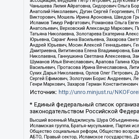
ассоциация, Бедушев Петр Петрович, Дзугкоева 
Чанышева Лилия Айратовна, Сидорович Ольга Бори
Анатолий Николаевич, Дугин Сергей Георгиевич, 
Викторович, Мошель Ирина Ароновна, Шведов Гри
Исламов Тимур Рифгатович, Романова Ольга Евге
Анатольевич, Верховский Александр Маркович, П
Татьяна Николаевна, Золотарева Екатерина Алек
Юрьевна, Саранг Анна Васильевна, Захарова Свет
Андрей Юрьевич, Мосин Алексей Геннадьевич, Ге
Дмитриевна, Вититинова Елена Владимировна, Ба
Николаевна, Ганнушкина Светлана Алексеевна, За
Шуманов Илья Вячеславович, Арапова Галина Юрь
Васильевич, Протасова Ирина Вячеславовна, Лит
Сухих Дарья Николаевна, Орлов Олег Петрович, 
Сергей Ефимович, Золотухин Борис Андреевич, Л
Генри Маркович, Захаров Герман Константинович
Источник:
http://unro.minjust.ru/NKOFore
* Единый федеральный список организа
законодательством Российской Федера
Высший военный Маджлисуль Шура Объединенных с
Исламская группа, Братья-мусульмане, Партия ис
Общество социальных реформ, Общество возрожд
АБТО, Правый сектор, Исламское государство, Д