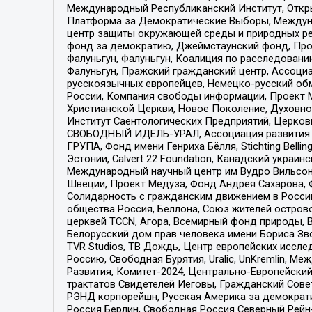
Международный Республиканский Институт, Откры
Платформа за Демократические Выборы, Междуна
центр защиты окружающей среды и природных ресу
фонд за демократию, Джеймстаунский фонд, Прож
Фалуньгун, Фалуньгун, Коалиция по расследован
Фалуньгун, Пражский гражданский центр, Ассоци
русскоязычных европейцев, Немецко-русский об
России, Компания свободы информации, Проект М
Христианской Церкви, Новое Поколение, Духовн
Институт Саентологических Предприятий, Церков
СВОБОДНЫЙ ИДЕЛЬ-УРАЛ, Ассоциация развития ж
ГРУПА, Фонд имени Генриха Бёлля, Stichting Bellin
Эстонии, Calvert 22 Foundation, Канадский укра
Международный научный центр им Вудро Вильсона
Швеции, Проект Медуза, Фонд Андрея Сахарова, Ф
Солидарность с гражданским движением в России 
общества Россия, Беллона, Союз жителей острово
церквей TCCN, Агора, Всемирный фонд природы, B
Белорусский дом прав человека имени Бориса Зво
TVR Studios, ТВ Дождь, Центр европейских иссл
Россию, Свободная Бурятия, Uralic, UnKremlin, 
Развития, Комитет-2024, Центрально-Европейски
трактатов Свидетелей Иеговы, Гражданский Совет
РЭНД корпорейшн, Русская Америка за демократи
Россия Берлин, Свободная Россия Северный Рейн-В