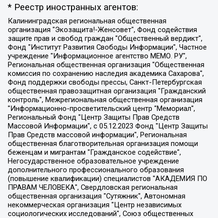
* Реестр иностранных агентов:
Калининградская региональная общественная организация "Экозащита!-Женсовет", Фонд содействия защите прав и свобод граждан "Общественный вердикт", Фонд "Институт Развития Свободы Информации", Частное учреждение "Информационное агентство МЕМО. РУ", Региональная общественная организация "Общественная комиссия по сохранению наследия академика Сахарова", Фонд поддержки свободы прессы, Санкт-Петербургская общественная правозащитная организация "Гражданский контроль", Межрегиональная общественная организация "Информационно-просветительский центр "Мемориал", Региональный Фонд "Центр Защиты Прав Средств Массовой Информации", с 05.12.2023 Фонд "Центр Защиты Прав Средств массовой информации", Региональная общественная благотворительная организация помощи беженцам и мигрантам "Гражданское содействие", Негосударственное образовательное учреждение дополнительного профессионального образования (повышение квалификации) специалистов "АКАДЕМИЯ ПО ПРАВАМ ЧЕЛОВЕКА", Свердловская региональная общественная организация "Сутяжник", Автономная некоммерческая организация "Центр независимых социологических исследований", Союз общественных объединений "Российский исследовательский центр по правам человека", Региональное общественное учреждение научно-информационный центр "МЕМОРИАЛ", Некоммерческая организация "Фонд защиты гласности", Автономная некоммерческая организация "Институт прав человека", Городская общественная организация "Екатеринбургское общество "МЕМОРИАЛ", Городская общественная организация "Рязанское историко-просветительское и правозащитное общество "Мемориал" (Рязанский Мемориал), Челябинский региональный орган общественной самодеятельности – женское общественное объединение "Женщины Евразии", Челябинский региональный орган общественной самодеятельности "Уральская правозащитная группа", Фонд содействия защите здоровья и социальной справедливости имени Андрея Рылькова, Автономная Некоммерческая Организация "Аналитический Центр Юрия Левады", Автономная некоммерческая организация социальной поддержки населения "Проект Апрель", Региональная общественная организация помощи женщинам и детям, находящимся в кризисной ситуации "Информационно-методический центр "Анна", Фонд содействия развитию массовых коммуникаций и правовому просвещению "Так-так-Так", Фонд содействия устойчивому развитию "Серебряная тайга", Свердловский региональный общественный фонд социальных проектов "Новое время", "Idel.Реалии", Кавказ.Реалии, Крым.Реалии, Телеканал Настоящее Время, Татаро-башкирская служба Радио Свобода (Azatliq Radiosi), Радио Свободная Европа/Радио Свобода (PCE/PC), "Сибирь.Реалии", "Фактограф", Благотворительный фонд помощи осужденным и их семьям, Автономная некоммерческая организация "Институт глобализации и социальных движений", Фонд "В защиту прав заключенных", Частное учреждение "Центр поддержки и содействия развитию средств массовой информации", Пензенский региональный общественный благотворительный фонд "Гражданский союз", "Север.Реалии", Некоммерческая организация Фонд "Правовая инициатива", Общество с ограниченной ответственностью "Радио Свободная Европа/Радио Свобода", Чешское информационное агентство "MEDIUM-ORIENT", Красноярская региональная общественная организация "Мы против СПИДа", Камалягин Денис Николаевич, Маркелов Сергей Евгеньевич, Пономарев Лев Александрович, Савицкая Людмила Алексеевна, Автономная некоммерческая организация "Центр по работе с проблемой насилия "НАСИЛИЮ.НЕТ", Межрегиональный профессиональный союз работников здравоохранения "Альянс врачей", Юридическое лицо, зарегистрированное в Латвийской Республике, SIA "Medusa Project" (регистрационный номер 40103797863, дата регистрации 10.06.2014), Некоммерческая организация "Фонд по борьбе с коррупцией", Автономная некоммерческая организация "Институт права и публичной политики", Баданин Роман Сергеевич, Гликин Максим Александрович, Железнова Мария Михайловна, Лукьянова Юлия Сергеевна, Маетная Елизавета Витальевна, Маняхин Петр Борисович, Чуракова Ольга Владимировна, Ярош Юлия Петровна, Юридическое лицо "The Insider SIA", зарегистрированное в Риге, Латвийская Республика (дата регистрации 26.06.2015), являющееся администратором доменного имени интернет-издания "The Insider SIA", https://theins.ru, Постернак Алексей Евгеньевич, Рубин Михаил Аркадьевич, Анин Роман Александрович, Юридическое лицо Istories fonds, зарегистрированное в Латвийской Республике (регистрационный номер 50008295751, дата регистрации 24.02.2020), Великовский Дмитрий Александрович, Долинина Ирина Николаевна, Мароховская Алеся Алексеевна, Шлейнов Роман Юрьевич, Шмагун Олеся Валентиновна, Общество с ограниченной ответственностью "Альтаир 2021", Общество с ограниченной ответственностью "Вега 2021", Общество с ограниченной ответственностью "Главный редактор 2021", Общество с ограниченной ответственностью "Ромашки монолит", Важенков Артем Валерьевич, Ивановская областная общественная организация "Центр гендерных исследований", Гурман Юрий Альбертович, Медиапроект "ОВД-Инфо", Егоров Владимир Владимирович, Жилинский Владимир Александрович, Общество с ограниченной ответственностью "ЗП", Иванова София Юрьевна, Карезина Инна Павловна, Кильтау Екатерина Викторовна, Петров Алексей Викторович, Пискунов Сергей Евгеньевич, Смирнов Сергей Сергеевич, Тихонов Михаил Сергеевич, Общество с ограниченной ответственностью "ЖУРНАЛИСТ-ИНОСТРАННЫЙ АГЕНТ", Арапова Галина Юрьевна, Вольтская Татьяна Анатольевна, Американская компания "Mason G.E.S. Anonymous Foundation" (США), являющаяся владельцем интернет-издания https://mnews.world/, Компания "Stichting Bellingcat", зарегистрированная в Нидерландах (дата регистрации 11.07.2018), Захаров Андрей Вячеславович, Клепиковская Екатерина Дмитриевна, Общество с ограниченной ответственностью "МЕМО", Перл Роман Александрович, Симонов Евгений Алексеевич, Соловьева Елена Анатольевна, Сотников Даниил Владимирович, Сурначева Елизавета Дмитриевна, Автономная некоммерческая организация по защите прав человека и информированию населения "Якутия – Наше Мнение", Общество с ограниченной ответственностью "Москоу диджитал медиа", с 26.01.2023 Общество с ограниченной ответственностью "Чайка Белые сады", Ветошкина Валерия Валерьевна, Заговора Максим Александрович, Межрегиональное общественное движение "Российская ЛГБТ - сеть", Оленичев Максим Владимирович, Павлов Иван Юрьевич, Скворцова Елена Сергеевна, Общество с ограниченной ответственностью "Как бы инагент", Кочетков Игорь Викторович, Общество с ограниченной ответственностью "Честные выборы", Еланчик Олег Александрович, Общество с ограниченной ответственностью "Нобелевский призыв", Гималова Регина Эмилевна, Григорьев Андрей Валерьевич, Григорьева Алина Александровна, Ассоциация по содействию защите прав призывников, альтернативнослужащих и военнослужащих "Правозащитная группа "Гражданин.Армия.Право", Хисамова Регина Фаритовна, Автономная некоммерческая организация по реализации социально-правовых программ "Лилит", Дальневосточное общественное движение "Маяк", Санкт-Петербургская ЛГБТ-инициативная группа "Выход", Инициативная группа ЛГБТ+ "Реверс", Алексеев Андрей Викторович, Бекбулатова Таисия Львовна, Беляев Иван Михайлович, Владыкина Елена Сергеевна, Гельман Марат Александрович, Никульшина Вероника Юрьевна, Толоконникова Надежда Андреевна, Шендерович Виктор Анатольевич, Общество с ограниченной ответственностью "Данное сообщение", Общество с ограниченной ответственностью Издательский дом "Новая глава", Айнбиндер Александра Александровна, Московский комьюнити-центр для ЛГБТ+инициатив, Благотворительный фонд развития филантропии, Deutsche Welle (Германия, Kurt-Schumacher-Strasse 3, 53113 Bonn), Борзунова Мария Михайловна, Воробьев Виктор Викторович, Голубева Анна Львовна, Константинова Алла Михайловна, Малкова Ирина Владимировна, Мурадов Мурад Абдулгалимович, Осетинская Елизавета Николаевна, Понасенков Евгений Николаевич, Ганапольский Матвей Юрьевич, Киселев Евгений Алексеевич, Борухович Ирина Григорьевна, Дремин Иван Тимофеевич, Дубровский Дмитрий Викторович, Красноярская региональная общественная организация поддержки и развития альтернативных образовательных технологий и межкультурных коммуникаций "ИНТЕРРА", Маяковская Екатерина Алексеевна, Фейгин Марк Захарович, Филимонов Андрей Викторович, Дзугкоева Регина Николаевна, Доброхотов Роман Александрович, Дудь Юрий Александрович, Елкин Сергей Владимирович, Кругликов Кирилл Игоревич, Сабунаева Мария Леонидовна, Семенов Алексей Владимирович, Шаинян Карен Багратович, Шульман Екатерина Михайловна, Асафьев Артур Валерьевич, Вахштайн Виктор Семенович, Венедиктов Алексей Алексеевич, Лушникова Екатерина Евгеньевна, Волков Леонид Михайлович, Невзоров Александр Глебович, Пархоменко Сергей Борисович, Сироткин Ярослав Николаевич, Кара-Мурза Владимир Владимирович, Баранова Наталья Владимировна, Гозман Леонид Яковлевич, Кагарлицкий Борис Юльевич, Климарев Михаил Валерьевич, Милов Владимир Станиславович, Автономная некоммерческая организация Краснодарский центр современного искусства "Типография", Моргенштерн Алишер Тагирович, Соболь Любовь Эдуардовна, Общество с ограниченной ответственностью "ЛИЗА НОРМ", Каспаров Гарри Кимович, Ходорковский Михаил Борисович, Общество с ограниченной ответственностью "Апрельские тезисы", Данилович Ирина Брониславовна, Кашин Олег Владимирович, Петров Николай Владимирович, Пивоваров Алексей Владимирович, Соколов Михаил Владимирович, Цветкова Юлия Владимировна, Чичваркин Евгений Александрович, Комитет против пыток/Команда против пыток, Общество с ограниченной ответственностью "Первый научный", Общество с ограниченной ответственностью "Вертолет и ко", Белоцерковская Вероника Борисовна, Кац Максим Евгеньевич, Лазарева Татьяна Юрьевна, Шаведдинов Руслан Табризович, Яшин Илья Валерьевич, Общество с ограниченной ответственностью "Иноагент ААВ", Алешковский Дмитрий Петрович, Альбац Евгения Марковна, Быков Дмитрий Львович, Галямина Юлия Евгеньевна, Лойко Сергей Леонидович, Мартынов Кирилл Константинович, Медведев Сергей Александрович, Крашенинников Федор Геннадиевич, Гордеева Катерина Вл