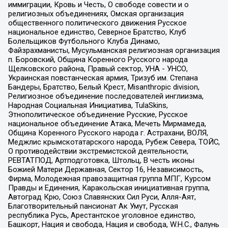
иммиграции, Кровь и Честь, О свободе совести и о
религиозных объединениях, Омская организация
общественного политического движения Русское
национальное единство, Северное Братство, Клуб
Болельщиков Футбольного Клуба Динамо,
Файзрахманисты, Мусульманская религиозная организация
п. Боровский, Община Коренного Русского народа
Щелковского района, Правый сектор, УНА - УНСО,
Украинская повстанческая армия, Тризуб им. Степана
Бандеры, Братство, Белый Крест, Misanthropic division,
Религиозное объединение последователей инглиизма,
Народная Социальная Инициатива, TulaSkins,
Этнополитическое объединение Русские, Русское
национальное объединение Атака, Мечеть Мирмамеда,
Община Коренного Русского народа г. Астрахани, ВОЛЯ,
Меджлис крымскотатарского народа, Рубеж Севера, ТОЙС,
О противодействии экстремистской деятельности,
РЕВТАТПОД, Артподготовка, Штольц, В честь иконы
Божией Матери Державная, Сектор 16, Независимость,
Фирма, Молодежная правозащитная группа МПГ, Курсом
Правды и Единения, Каракольская инициативная группа,
Автоград Крю, Союз Славянских Сил Руси, Алля-Аят,
Благотворительный пансионат Ак Умут, Русская
республика Русь, Арестантское уголовное единство,
Башкорт, Нация и свобода, Нация и свобода, W.H.С., Фалунь