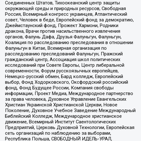
Соединенных Штатов, Тихоокеанский центр защиты
окружающей среды и природных ресурсов, Свободная
Россия, Всемирный конгресс украинцев, Атлантический
совет, Человек в беде, Европейский фонд за демократию,
Джеймстаунский фонд, Прожект Хармони, Родники
дракона, Врачи против насильственного извлечения
органов, Фалунь Дафа, Друзья Фалуньгун, Фалуньгун,
Коалиция по расследованию преследования в отношении
Фалуньгун в Китае, Всемирная организация по
расследованию преследований Фалуньгун, Пражский
гражданский центр, Ассоциация школ политических
исследований при Совете Европы, Центр либеральной
современности, Форум русскоязычных европейцев,
Немецко-русский обмен, Бард колледж, Европейский
выбор, Фонд Ходорковского, Оксфордский российский
фонд, Фонд Будущее России, Компания свободы
информации, Проект Медиа, Международное партнерство
за права человека, Духовное Управление Евангельских
Христиан Украинской Христианской Церкви, Новое
Поколение, Духовное Учебное Заведение Международный
Библейский Колледж, Международное христианское
движение, Всемирный Институт Саентологических
Предприятий, Церковь Духовной Технологии, Европейская
сеть организаций по наблюдению за выборами,
Республика Польша, СВОБОДНЫЙ ИДЕЛЬ-УРАЛ,