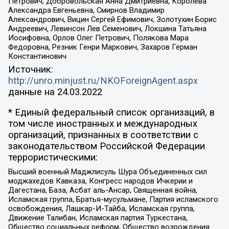
Петрович, Добровольская Анна Дмитриевна, Королева
Александра Евгеньевна, Смирнов Владимир
Александрович, Вицин Сергей Ефимович, Золотухин Борис
Андреевич, Левинсон Лев Семенович, Локшина Татьяна
Иосифовна, Орлов Олег Петрович, Полякова Мара
Федоровна, Резник Генри Маркович, Захаров Герман
Константинович
Источник:
http://unro.minjust.ru/NKOForeignAgent.aspx
данные на
24.03.2022
* Единый федеральный список организаций, в
том числе иностранных и международных
организаций, признанных в соответствии с
законодательством Российской Федерации
террористическими:
Высший военный Маджлисуль Шура Объединенных сил
моджахедов Кавказа, Конгресс народов Ичкерии и
Дагестана, База, Асбат аль-Ансар, Священная война,
Исламская группа, Братья-мусульмане, Партия исламского
освобождения, Лашкар-И-Тайба, Исламская группа,
Движение Талибан, Исламская партия Туркестана,
Общество социальных реформ, Общество возрождения