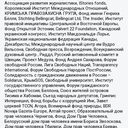
Ассоциация развития журналистики, IStories fonds,
Королевский Институт Международных Отношений,
КРИМСЬКА ПРАВОЗАХИСНА ГРУПА, Фонд имени Генриха
Бёлля, Stichting Bellingcat, Bellingcat Ltd, The Insider, Институт
правовой инициативы Центральной и Восточной Европы,
Фонд Открытой Эстонии, Calvert 22 Foundation, Канадский
украинский конгресс, Институт Макдональда-Лорье,
Украинская национальная федерация Канады,
Декабристы, Международный научный центр им Вудро
Вильсона, Свободная пресса, Возрождение, Всеукраинский
духовный центр , Риддл, Русский антивоенный комитет в
Швеции, Проект Медуза, Фонд Андрея Сахарова, Форум
свободной России, Лига Свободных Наций, Transparеncy
International, Форум Свободных Народов ПостРоссии,
Солидарность с гражданским движением в России –
Solidarus, КрымSOS, Свободный университет, Институт
государственного управления, Форум гражданского
общества Россия, Беллона, Союз жителей островов
Тисима и Хабомаи, Съезд народных депутатов, Гринпис
Интернешнл, Фонд борьбы с коррупцией Инк, Завет
церквей TCCN, Агора, Всемирный фонд природы, BDR
Novaja Gazeta-Europe, Алтай проект, Образовательный дом
прав человека Чернигов, Фонд Дом Прав Человека,
Белорусский дом прав человека имени Бориса Звозскова,
Дом прав человека Тбилиси, Дом прав человека Ереван,