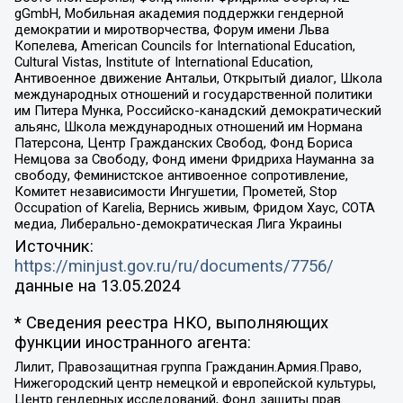
gGmbH, Мобильная академия поддержки гендерной
демократии и миротворчества, Форум имени Льва
Копелева, American Councils for International Education,
Cultural Vistas, Institute of International Education,
Антивоенное движение Антальи, Открытый диалог, Школа
международных отношений и государственной политики
им Питера Мунка, Российско-канадский демократический
альянс, Школа международных отношений им Нормана
Патерсона, Центр Гражданских Свобод, Фонд Бориса
Немцова за Свободу, Фонд имени Фридриха Науманна за
свободу, Феминистское антивоенное сопротивление,
Комитет независимости Ингушетии, Прометей, Stop
Occupation of Karelia, Вернись живым, Фридом Хаус, СОТА
медиа, Либерально-демократическая Лига Украины
Источник:
https://minjust.gov.ru/ru/documents/7756/
данные на
13.05.2024
* Сведения реестра НКО, выполняющих
функции иностранного агента:
Лилит, Правозащитная группа Гражданин.Армия.Право,
Нижегородский центр немецкой и европейской культуры,
Центр гендерных исследований, Фонд защиты прав