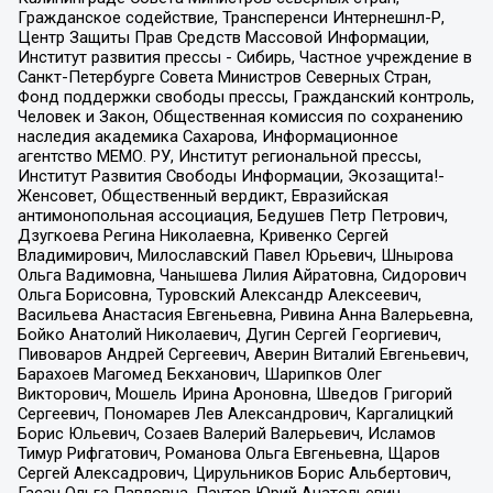
Гражданское содействие, Трансперенси Интернешнл-Р,
Центр Защиты Прав Средств Массовой Информации,
Институт развития прессы - Сибирь, Частное учреждение в
Санкт-Петербурге Совета Министров Северных Стран,
Фонд поддержки свободы прессы, Гражданский контроль,
Человек и Закон, Общественная комиссия по сохранению
наследия академика Сахарова, Информационное
агентство МЕМО. РУ, Институт региональной прессы,
Институт Развития Свободы Информации, Экозащита!-
Женсовет, Общественный вердикт, Евразийская
антимонопольная ассоциация, Бедушев Петр Петрович,
Дзугкоева Регина Николаевна, Кривенко Сергей
Владимирович, Милославский Павел Юрьевич, Шнырова
Ольга Вадимовна, Чанышева Лилия Айратовна, Сидорович
Ольга Борисовна, Туровский Александр Алексеевич,
Васильева Анастасия Евгеньевна, Ривина Анна Валерьевна,
Бойко Анатолий Николаевич, Дугин Сергей Георгиевич,
Пивоваров Андрей Сергеевич, Аверин Виталий Евгеньевич,
Барахоев Магомед Бекханович, Шарипков Олег
Викторович, Мошель Ирина Ароновна, Шведов Григорий
Сергеевич, Пономарев Лев Александрович, Каргалицкий
Борис Юльевич, Созаев Валерий Валерьевич, Исламов
Тимур Рифгатович, Романова Ольга Евгеньевна, Щаров
Сергей Алексадрович, Цирульников Борис Альбертович,