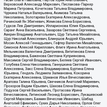
Гасан Ольга Павловна, Паутов Юрий Анатольевич,
Верховский Александр Маркович, Пислакова-Паркер
Марина Петровна, Кочеткова Татьяна Владимировна,
Чуркина Наталья Валерьевна, Акимова Татьяна
Николаевна, Золотарева Екатерина Александровна,
Рачинский Ян Збигневич, Жемкова Елена Борисовна,
Гудков Лев Дмитриевич, Илларионова Юлия Юрьевна,
Саранг Анна Васильевна, Захарова Светлана Сергеевна,
Аверин Владимир Анатольевич, Щур Татьяна Михайловна,
Щур Николай Алексеевич, Блинушов Андрей Юрьевич,
Мосин Алексей Геннадьевич, Гефтер Валентин Михайлович,
Симонов Алексей Кириллович, Флиге Ирина Анатольевна,
Мельникова Валентина Дмитриевна, Вититинова Елена
Владимировна, Баженова Светлана Куприяновна,
Максимов Сергей Владимирович, Беляев Сергей Иванович,
Голубева Елена Николаевна, Ганнушкина Светлана
Алексеевна, Закс Елена Владимировна, Буртина Елена
Юрьевна, Гендель Людмила Залмановна, Кокорина
Екатерина Алексеевна, Шуманов Илья Вячеславович,
Арапова Галина Юрьевна, Свечников Анатолий Мариевич,
Прохоров Вадим Юрьевич, Шахова Елена Владимировна,
Подузов Сергей Васильевич, Протасова Ирина
Вячеславовна, Литинский Леонид Борисович, Лукашевский
Сергей Маркович, Бахмин Вячеслав Иванович, Шабад
Анатолий Ефимович, Сухих Дарья Николаевна, Орлов Олег