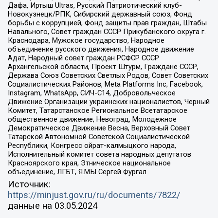
Дафа, Иртыш Ultras, Русский Патриотический клуб-
Новокузнецк/РПК, Сибирский державный союз, Фонд
борьбы с коррупцией, Фонд защиты прав граждан, Штабы
Навального, Совет граждан СССР Прикубанского округа г.
Краснодара, Мужское государство, Народное
объединение русского движения, Народное движение
Адат, Народный совет граждан РСФСР СССР
Архангельской области, Проект Штурм, Граждане СССР,
Держава Союз Советских Светлых Родов, Совет Советских
Социалистических Районов, Meta Platforms Inc, Facebook,
Instagram, WhatsApp, СИЧ-С14, Добровольческое
Движение Организации украинских националистов, Черный
Комитет, Татарстанское Региональное Всетатарское
общественное движение, Невоград, Молодежное
Демократическое Движение Весна, Верховный Совет
Татарской Автономной Советской Социалистической
Республики, Конгресс ойрат-калмыцкого народа,
Исполнительный комитет совета народных депутатов
Красноярского края, Этническое национальное
объединение, ЛГБТ, Я.МЫ Сергей Фургал
Источник:
https://minjust.gov.ru/ru/documents/7822/
данные на
03.05.2024