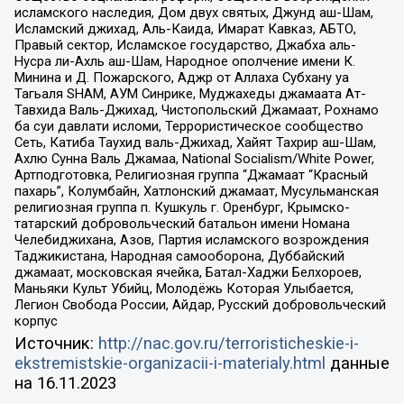
исламского наследия, Дом двух святых, Джунд аш-Шам,
Исламский джихад, Аль-Каида, Имарат Кавказ, АБТО,
Правый сектор, Исламское государство, Джабха аль-
Нусра ли-Ахль аш-Шам, Народное ополчение имени К.
Минина и Д. Пожарского, Аджр от Аллаха Субхану уа
Тагьаля SHAM, АУМ Синрике, Муджахеды джамаата Ат-
Тавхида Валь-Джихад, Чистопольский Джамаат, Рохнамо
ба суи давлати исломи, Террористическое сообщество
Сеть, Катиба Таухид валь-Джихад, Хайят Тахрир аш-Шам,
Ахлю Сунна Валь Джамаа, National Socialism/White Power,
Артподготовка, Религиозная группа “Джамаат “Красный
пахарь”, Колумбайн, Хатлонский джамаат, Мусульманская
религиозная группа п. Кушкуль г. Оренбург, Крымско-
татарский добровольческий батальон имени Номана
Челебиджихана, Азов, Партия исламского возрождения
Таджикистана, Народная самооборона, Дуббайский
джамаат, московская ячейка, Батал-Хаджи Белхороев,
Маньяки Культ Убийц, Молодёжь Которая Улыбается,
Легион Свобода России, Айдар, Русский добровольческий
корпус
Источник:
http://nac.gov.ru/terroristicheskie-i-
ekstremistskie-organizacii-i-materialy.html
данные
на
16.11.2023