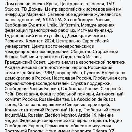
Дом прав человека Крым, Центр дикого лосося, TVR
Studios, ТВ Дождь, Центр европейских исследований им
Вилфрида Мартенса, Сетевое объединение журналистов
расследователей, АЛЛАТРА, За свободную Россию,
Свободная Бурятия, Uralic, UnKremlin, Международная
федерация транспортных рабочих, ИстЧам Финланд,
Гудзоновский институт, Фонд Демократического
Развития, Комитет-2024, Центрально-Европейский
университет, Центр восточноевропейских и
международных исследований, Общество Сторожевой
башни, Библии и трактатов Свидетелей Иеговы,
Гражданский Совет, Центр анализа европейской политики,
Академическая сеть Восточная Европа, Российский
комитет действия, РЭНД корпорейшн, Русская Америка за
демократию в России, Настоящая Россия, Глобальная сеть
журналистов-расследователей, Служба поддержки,
Свободная Россия Берлин, Свободная Россия Северный
Рейн-Вестфалия, Фонд глобальной помощи, Антивоенный
комитет России, Russie-Libertes, La Asocicion de Rusos
Libres, Союз за возвращение Северных территорий,
Крымскотатарский Ресурсный Центр, Глобальный союз
IndustriALL, Russian Election Monitor, Article 19, Мнение
медиа, Федерация анархического черного креста, Радио
Свободная Европа, Германское общество изучения
Восточной Европы, Фонд имени Фридриха Эберта, XZ