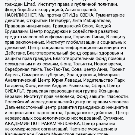
граждан Штаб, Институт права и публичной политики,
Фонд борьбы с коррупцией, Альянс врачей,
НАСИЛИЮ.НЕТ, Мы против СПИДа, СВЕЧА, Гуманитарное
действие, Открытый Петербург, Лига Избирателей,
Правовая инициатива, Гражданский Союз, Хасдей
Ерушалаим, Центр поддержки и содействия развитию
средств массовой информации, Горячая Линия, В защиту
прав заключенных, Институт глобализации и социальных
движений, Центр социально-информационных инициатив
Действие, Благотворительный фонд охраны здоровья и
защиты прав граждан, Благотворительный фонд помощи
осужденным и их семьям, Фонд Тольятти, Новое время,
Серебряная тайга, Так-Так-Так, Сова, центр Анна, Проект
Апрель, Самарская губерния, Эра здоровья, Мемориал,
Аналитический Центр Юрия Левады, Издательство Парк
Гагарина, Фонд имени Андрея Рылькова, Сфера, Центр
СИБАЛЬТ, Уральская правозащитная группа, Женщины
Евразии, Институт прав человека, Фонд защиты гласности,
Российский исследовательский центр по правам человека,
Дальневосточный центр развития гражданских инициатив
и социального партнерства, Гражданское действие, Центр
независимых социологических исследований, Сутяжник,
АКАДЕМИЯ ПО ПРАВАМ ЧЕЛОВЕКА, Центр развития
некоммерческих организаций, Частное учреждение в
Калининграде Совета Министров северных стран,