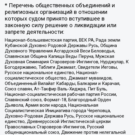
* Перечень общественных объединений и
религиозных организаций в отношении
которых судом принято вступившее в
законную силу решение о ликвидации или
запрете деятельности:
Национал-большевистская партия, ВЕК РА, Рада земли
Кубанской Духовно Родовой Державы Русь, Община
Духовного Управления Асгардской Веси Беловодья,
Славянская Община Капища Веды Перуна, Мужская
Духовная Семинария Староверов-Инглингов, Нурджулар, К
Богодержавию, Таблиги Джамаат, Свидетели Иеговы,
Русское национальное единство, Национал-
социалистическое общество, Джамаат мувахидов,
Объединенный Вилайат Кабарды, Балкарии и Карачая,
Союз славян, Ат-Такфир Валь-Хиджра, Пит Буль,
Национал-социалистическая рабочая партия России,
Славянский союз, Формат-18, Благородный Орден
Дьявола, Армия воли народа, Национальная
Социалистическая Инициатива города Череповца,
Духовно-Родовая Держава Русь, Русское национальное
единство, Древнерусской Инглистической церкви
Православных Староверов-Инглингов, Русский
общенациональный союз, Движение против нелегальной