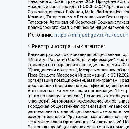
Навального, Совет граждан СССР Прикубанского 
Народный совет граждан РСФСР СССР Архангельск
Социалистических Районов, Meta Platforms Inc, 
Комитет, Татарстанское Региональное Всетатар
Татарской Автономной Советской Социалистическ
Красноярского края, Этническое национальное о
Источник:
https://minjust.gov.ru/ru/doc
* Реестр иностранных агентов:
Калининградская региональная общественная организация "Экозащита!-Женсовет", Фонд содействия защите прав и свобод граждан "Общественный вердикт", Фонд "Институт Развития Свободы Информации", Частное учреждение "Информационное агентство МЕМО. РУ", Региональная общественная организация "Общественная комиссия по сохранению наследия академика Сахарова", Фонд поддержки свободы прессы, Санкт-Петербургская общественная правозащитная организация "Гражданский контроль", Межрегиональная общественная организация "Информационно-просветительский центр "Мемориал", Региональный Фонд "Центр Защиты Прав Средств Массовой Информации", с 05.12.2023 Фонд "Центр Защиты Прав Средств массовой информации", Региональная общественная благотворительная организация помощи беженцам и мигрантам "Гражданское содействие", Негосударственное образовательное учреждение дополнительного профессионального образования (повышение квалификации) специалистов "АКАДЕМИЯ ПО ПРАВАМ ЧЕЛОВЕКА", Свердловская региональная общественная организация "Сутяжник", Автономная некоммерческая организация "Центр независимых социологических исследований", Союз общественных объединений "Российский исследовательский центр по правам человека", Региональное общественное учреждение научно-информационный центр "МЕМОРИАЛ", Некоммерческая организация "Фонд защиты гласности", Автономная некоммерческая организация "Институт прав человека", Городская общественная организация "Екатеринбургское общество "МЕМОРИАЛ", Городская общественная организация "Рязанское историко-просветительское и правозащитное общество "Мемориал" (Рязанский Мемориал), Челябинский региональный орган общественной самодеятельности – женское общественное объединение "Женщины Евразии", Челябинский региональный орган общественной самодеятельности "Уральская правозащитная группа", Фонд содействия защите здоровья и социальной справедливости имени Андрея Рылькова, Автономная Некоммерческая Организация "Аналитический Центр Юрия Левады", Автономная некоммерческая организация социальной поддержки населения "Проект Апрель", Региональная общественная организация помощи женщинам и детям, находящимся в кризисной ситуации "Информационно-методический центр "Анна", Фонд содействия развитию массовых коммуникаций и правовому просвещению "Так-так-Так", Фонд содействия устойчивому развитию "Серебряная тайга", Свердловский региональный общественный фонд социальных проектов "Новое время", "Idel.Реалии", Кавказ.Реалии, Крым.Реалии, Телеканал Настоящее Время, Татаро-башкирская служба Радио Свобода (Azatliq Radiosi), Радио Свободная Европа/Радио Свобода (PCE/PC), "Сибирь.Реалии", "Фактограф", Благотворительный фонд помощи осужденным и их семьям, Автономная некоммерческая организация "Институт глобализации и социальных движений", Фонд "В защиту прав заключенных", Частное учреждение "Центр поддержки и содействия развитию средств массовой информации", Пензенский региональный общественный благотворительный фонд "Гражданский союз", "Север.Реалии", Некоммерческая организация Фонд "Правовая инициатива", 