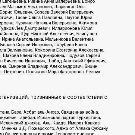
 Евгеньевна, Ривина Анна Валерьевна, Бойко
хоев Магомед Бекханович, Шарипков Олег
Борис Юльевич, Созаев Валерий Валерьевич,
тович, Гасан Ольга Павловна, Паутов Юрий
ровна, Чуркина Наталья Валерьевна, Акимова
 Гудков Лев Дмитриевич, Илларионова Юлия
ихайловна, Щур Николай Алексеевич, Блинушов
е Ирина Анатольевна, Мельникова Валентина
Беляев Сергей Иванович, Голубева Елена
ила Залмановна, Кокорина Екатерина Алексеевна,
, Шахова Елена Владимировна, Подузов Сергей
ин Вячеслав Иванович, Шабад Анатолий Ефимович,
вна, Смирнов Владимир Александрович, Вицин
ег Петрович, Полякова Мара Федоровна, Резник
ганизаций, признанных в соответствии с
на, База, Асбат аль-Ансар, Священная война,
ижение Талибан, Исламская партия Туркестана,
Исламский джихад, Аль-Каида, Имарат Кавказ,
 Минина и Д. Пожарского, Аджр от Аллаха Субхану
о ба суи давлати исломи, Террористическое