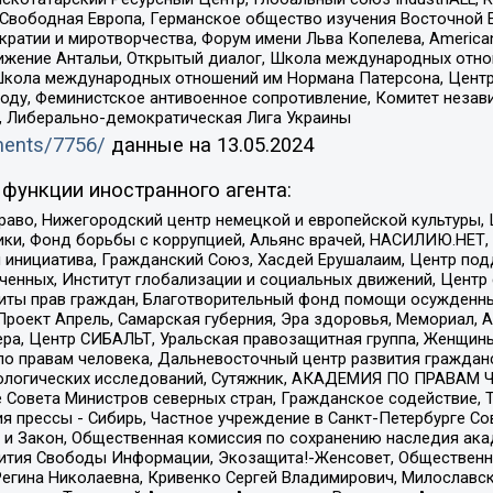
 Свободная Европа, Германское общество изучения Восточной 
и и миротворчества, Форум имени Льва Копелева, American Counci
ое движение Антальи, Открытый диалог, Школа международных отн
Школа международных отношений им Нормана Патерсона, Центр
ду, Феминистское антивоенное сопротивление, Комитет независ
а, Либерально-демократическая Лига Украины
uments/7756/
данные на
13.05.2024
функции иностранного агента:
раво, Нижегородский центр немецкой и европейской культуры,
тики, Фонд борьбы с коррупцией, Альянс врачей, НАСИЛИЮ.НЕТ,
я инициатива, Гражданский Союз, Хасдей Ерушалаим, Центр по
юченных, Институт глобализации и социальных движений, Цент
ты прав граждан, Благотворительный фонд помощи осужденным
а, Проект Апрель, Самарская губерния, Эра здоровья, Мемориал
ера, Центр СИБАЛЬТ, Уральская правозащитная группа, Женщины
по правам человека, Дальневосточный центр развития гражданс
ологических исследований, Сутяжник, АКАДЕМИЯ ПО ПРАВАМ Ч
е Совета Министров северных стран, Гражданское содействие,
я прессы - Сибирь, Частное учреждение в Санкт-Петербурге С
 и Закон, Общественная комиссия по сохранению наследия ак
звития Свободы Информации, Экозащита!-Женсовет, Общественн
Регина Николаевна, Кривенко Сергей Владимирович, Милославс