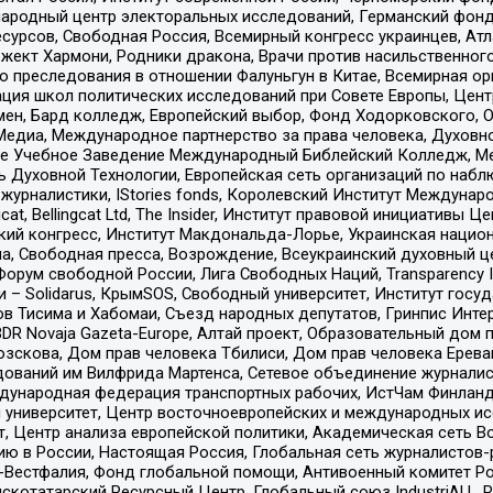
родный центр электоральных исследований, Германский фонд
рсов, Свободная Россия, Всемирный конгресс украинцев, Атла
ект Хармони, Родники дракона, Врачи против насильственного
ию преследования в отношении Фалуньгун в Китае, Всемирная о
ация школ политических исследований при Совете Европы, Цен
мен, Бард колледж, Европейский выбор, Фонд Ходорковского,
едиа, Международное партнерство за права человека, Духовно
ое Учебное Заведение Международный Библейский Колледж, М
ь Духовной Технологии, Европейская сеть организаций по наб
урналистики, IStories fonds, Королевский Институт Между
gcat, Bellingcat Ltd, The Insider, Институт правовой инициатив
инский конгресс, Институт Макдональда-Лорье, Украинская нац
, Свободная пресса, Возрождение, Всеукраинский духовный цен
орум свободной России, Лига Свободных Наций, Transparеncy I
– Solidarus, КрымSOS, Свободный университет, Институт госу
в Тисима и Хабомаи, Съезд народных депутатов, Гринпис Инте
DR Novaja Gazeta-Europe, Алтай проект, Образовательный дом 
зскова, Дом прав человека Тбилиси, Дом прав человека Ерева
едований им Вилфрида Мартенса, Сетевое объединение журнали
Международная федерация транспортных рабочих, ИстЧам Финлан
й университет, Центр восточноевропейских и международных и
, Центр анализа европейской политики, Академическая сеть Во
ю в России, Настоящая Россия, Глобальная сеть журналистов
естфалия, Фонд глобальной помощи, Антивоенный комитет России,
татарский Ресурсный Центр, Глобальный союз IndustriALL, Russi