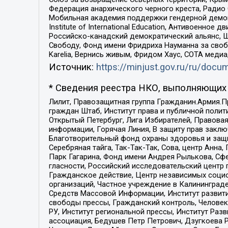
Федерация анархического черного креста, Радио
Мобильная академия поддержки гендерной демократи
Institute of International Education, Антивоенн
Российско-канадский демократический альянс, 
Свободу, Фонд имени Фридриха Науманна за свобо
Karelia, Вернись живым, Фридом Хаус, СОТА меди
Источник:
https://minjust.gov.ru/ru/doc
* Сведения реестра НКО, выполняющих 
Лилит, Правозащитная группа Гражданин.Армия.П
граждан Штаб, Институт права и публичной поли
Открытый Петербург, Лига Избирателей, Правова
информации, Горячая Линия, В защиту прав закл
Благотворительный фонд охраны здоровья и защи
Серебряная тайга, Так-Так-Так, Сова, центр Анн
Парк Гагарина, Фонд имени Андрея Рылькова, Сф
гласности, Российский исследовательский центр 
Гражданское действие, Центр независимых соци
организаций, Частное учреждение в Калининград
Средств Массовой Информации, Институт развити
свободы прессы, Гражданский контроль, Человек
РУ, Институт региональной прессы, Институт Ра
ассоциация, Бедушев Петр Петрович, Дзугкоева 