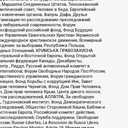
 Маршалла Соединенных Штатов, Тихоокеанский
нтический совет, Человек в беде, Европейский
 извлечения органов, Фалунь Дафа, Друзья
рганизация по расследованию преследований
тр либеральной современности, Форум
 Оксфордский российский фонд, Фонд Будущее
е Управление Евангельских Христиан Украинской
еждународное христианское движение, Всемирный
людению за выборами, Республика Польша,
народных Отношений, КРИМСЬКА ПРАВОЗАХИСНА
ы Центральной и Восточной Европы, Фонд Открытой
иональная федерация Канады, Декабристы,
тр , Риддл, Русский антивоенный комитет в
nternational, Форум Свободных Народов ПостРоссии,
дарственного управления, Форум гражданского
рнешнл, Фонд борьбы с коррупцией Инк, Завет
прав человека Чернигов, Фонд Дом Прав Человека,
н, Дом прав человека Крым, Центр дикого лосося,
стов расследователей, АЛЛАТРА, За свободную
д, Гудзоновский институт, Фонд Демократического
сследований, Общество Сторожевой башни, Библии и
сточная Европа, Российский комитет действия,
-расследователей, Служба поддержки, Свободная
 Russie-Libertes, La Asocicion de Rusos Libres,
an Election Monitor, Article 19, Мнение медиа,