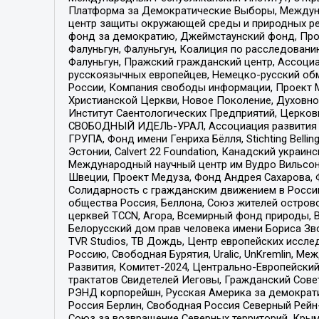
Платформа за Демократические Выборы, Междуна
центр защиты окружающей среды и природных ресу
фонд за демократию, Джеймстаунский фонд, Прож
Фалуньгун, Фалуньгун, Коалиция по расследован
Фалуньгун, Пражский гражданский центр, Ассоци
русскоязычных европейцев, Немецко-русский об
России, Компания свободы информации, Проект М
Христианской Церкви, Новое Поколение, Духовн
Институт Саентологических Предприятий, Церков
СВОБОДНЫЙ ИДЕЛЬ-УРАЛ, Ассоциация развития ж
ГРУПА, Фонд имени Генриха Бёлля, Stichting Bellin
Эстонии, Calvert 22 Foundation, Канадский укра
Международный научный центр им Вудро Вильсона
Швеции, Проект Медуза, Фонд Андрея Сахарова, Ф
Солидарность с гражданским движением в России 
общества Россия, Беллона, Союз жителей острово
церквей TCCN, Агора, Всемирный фонд природы, B
Белорусский дом прав человека имени Бориса Зво
TVR Studios, ТВ Дождь, Центр европейских иссл
Россию, Свободная Бурятия, Uralic, UnKremlin, 
Развития, Комитет-2024, Центрально-Европейски
трактатов Свидетелей Иеговы, Гражданский Совет
РЭНД корпорейшн, Русская Америка за демократи
Россия Берлин, Свободная Россия Северный Рейн-В
Союз за возвращение Северных территорий, Крымско