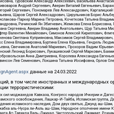
совна, Туровский Александр Алексеевич, Васильева Анастасия
Пивоваров Андрей Сергеевич, Аверин Виталий Евгеньевич, Бара
горий Сергеевич, Пономарев Лев Александрович, Каргалицкий 
ньевна, Щаров Сергей Алексадрович, Цирульников Борис Альбер
ислакова-Паркер Марина Петровна, Кочеткова Татьяна Владими
сандровна, Рачинский Ян Збигневич, Жемкова Елена Борисовна,
лана Сергеевна, Аверин Владимир Анатольевич, Щур Татьяна М
фтер Валентин Михайлович, Симонов Алексей Кириллович, Флиг
женова Светлана Куприяновна, Максимов Сергей Владимирович, 
кс Елена Владимировна, Буртина Елена Юрьевна, Гендель Людм
евна, Свечников Анатолий Мариевич, Прохоров Вадим Юрьевич
инский Леонид Борисович, Лукашевский Сергей Маркович, Бахм
Добровольская Анна Дмитриевна, Королева Александра Евгенье
евинсон Лев Семенович, Локшина Татьяна Иосифовна, Орлов Ол
ignAgent.aspx
данные на
24.03.2022
ций, в том числе иностранных и международных ор
ции террористическими:
ил моджахедов Кавказа, Конгресс народов Ичкерии и Дагеста
ламского освобождения, Лашкар-И-Тайба, Исламская группа, Дв
ения исламского наследия, Дом двух святых, Джунд аш-Шам, 
жабха аль-Нусра ли-Ахль аш-Шам, Народное ополчение имени К.
ата Ат-Тавхида Валь-Джихад, Чистопольский Джамаат, Рохнам