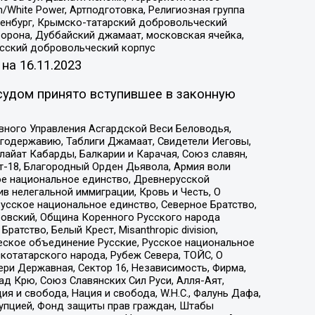
/White Power, Артподготовка, Религиозная группа
Оренбург, Крымско-татарский добровольческий
орона, Дуббайский джамаат, московская ячейка,
усский добровольческий корпус
 на
16.11.2023
судом принято вступившее в законную
вного Управления Асгардской Веси Беловодья,
годержавию, Таблиги Джамаат, Свидетели Иеговы,
айат Кабарды, Балкарии и Карачая, Союз славян,
т-18, Благородный Орден Дьявола, Армия воли
ое национальное единство, Древнерусской
 нелегальной иммиграции, Кровь и Честь, О
усское национальное единство, Северное Братство,
ровский, Община Коренного Русского народа
атство, Белый Крест, Misanthropic division,
еское объединение Русские, Русское национальное
котатарского народа, Рубеж Севера, ТОЙС, О
ри Державная, Сектор 16, Независимость, Фирма,
д Крю, Союз Славянских Сил Руси, Алля-Аят,
я и свобода, Нация и свобода, W.H.С., Фалунь Дафа,
рупцией, Фонд защиты прав граждан, Штабы