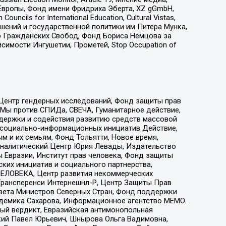
Европы, Фонд имени Фридриха Эберта, XZ gGmbH,
ls for International Education, Cultural Vistas,
ошений и государственной политики им Питера Мунка,
 Гражданских Свобод, Фонд Бориса Немцова за
имости Ингушетии, Прометей, Stop Occupation of
 Центр гендерных исследований, Фонд защиты прав
 Мы против СПИДа, СВЕЧА, Гуманитарное действие,
ддержки и содействия развитию средств массовой
р социально-информационных инициатив Действие,
 и их семьям, Фонд Тольятти, Новое время,
, Аналитический Центр Юрия Левады, Издательство
 Евразии, Институт прав человека, Фонд защиты
ких инициатив и социального партнерства,
ЕЛОВЕКА, Центр развития некоммерческих
 Трансперенси Интернешнл-Р, Центр Защиты Прав
овета Министров Северных Стран, Фонд поддержки
адемика Сахарова, Информационное агентство МЕМО.
ый вердикт, Евразийская антимонопольная
кий Павел Юрьевич, Шнырова Ольга Вадимовна,