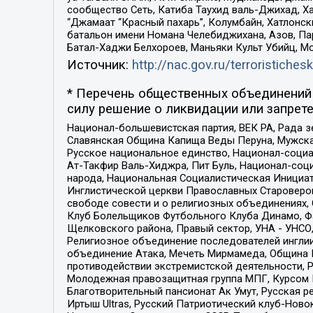
сообщество Сеть, Катиба Таухид валь-Джихад, Хай
“Джамаат “Красный пахарь”, Колумбайн, Хатлонск
батальон имени Номана Челебиджихана, Азов, Па
Батал-Хаджи Белхороев, Маньяки Культ Убийц, М
Источник:
http://nac.gov.ru/terroristichesk
* Перечень общественных объединений 
силу решение о ликвидации или запрете
Национал-большевистская партия, ВЕК РА, Рада 
Славянская Община Капища Веды Перуна, Мужская
Русское национальное единство, Национал-социа
Ат-Такфир Валь-Хиджра, Пит Буль, Национал-соц
народа, Национальная Социалистическая Инициат
Инглистической церкви Православных Староверов
свободе совести и о религиозных объединениях,
Клуб Болельщиков Футбольного Клуба Динамо, Фа
Щелковского района, Правый сектор, УНА - УНСО, У
Религиозное объединение последователей инглии
объединение Атака, Мечеть Мирмамеда, Община К
противодействии экстремистской деятельности, 
Молодежная правозащитная группа МПГ, Курсом П
Благотворительный пансионат Ак Умут, Русская ре
Иртыш Ultras, Русский Патриотический клуб-Нов