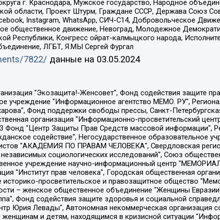
округа г. Краснодара, Мужское государство, Народное объедин
ой области, Проект Штурм, Граждане СССР, Держава Союз Сов
Facebook, Instagram, WhatsApp, СИЧ-С14, Добровольческое Движ
ское общественное движение, Невоград, Молодежное Демократ
ой Республики, Конгресс ойрат-калмыцкого народа, Исполнит
бъединение, ЛГБТ, Я.МЫ Сергей Фургал
uments/7822/
данные на
03.05.2024
Общество с ограниченной ответственностью "Радио Свободная Европа/Радио Свобода", Чешское информационное агентство "MEDIUM-ORIENT", Красноярская региональная общественная организация "Мы против СПИДа", Камалягин Денис Николаевич, Маркелов Сергей Евгеньевич, Пономарев Лев Александрович, Савицкая Людмила Алексеевна, Автономная некоммерческая организация "Центр по работе с проблемой насилия "НАСИЛИЮ.НЕТ", Межрегиональный профессиональный союз работников здравоохранения "Альянс врачей", Юридическое лицо, зарегистрированное в Латвийской Республике, SIA "Medusa Project" (регистрационный номер 40103797863, дата регистрации 10.06.2014), Некоммерческая организация "Фонд по борьбе с коррупцией", Автономная некоммерческая организация "Институт права и публичной политики", Баданин Роман Сергеевич, Гликин Максим Александрович, Железнова Мария Михайловна, Лукьянова Юлия Сергеевна, Маетная Елизавета Витальевна, Маняхин Петр Борисович, Чуракова Ольга Владимировна, Ярош Юлия Петровна, Юридическое лицо "The Insider SIA", зарегистрированное в Риге, Латвийская Республика (дата регистрации 26.06.2015), являющееся администратором доменного имени интернет-издания "The Insider SIA", https://theins.ru, Постернак Алексей Евгеньевич, Рубин Михаил Аркадьевич, Анин Роман Александрович, Юридическое лицо Istories fonds, зарегистрированное в Латвийской Республике (регистрационный номер 50008295751, дата регистрации 24.02.2020), Великовский Дмитрий Александрович, Долинина Ирина Николаевна, Мароховская Алеся Алексеевна, Шлейнов Роман Юрьевич, Шмагун Олеся Валентиновна, Общество с ограниченной ответственностью "Альтаир 2021", Общество с ограниченной ответственностью "Вега 2021", Общество с ограниченной ответственностью "Главный редактор 2021", Общество с ограниченной ответственностью "Ромашки монолит", Важенков Артем Валерьевич, Ивановская областная общественная организация "Центр гендерных исследований", Гурман Юрий Альбертович, Медиапроект "ОВД-Инфо", Егоров Владимир Владимирович, Жилинский Владимир Александрович, Общество с ограниченной ответственностью "ЗП", Иванова София Юрьевна, Карезина Инна Павловна, Кильтау Екатерина Викторовна, Петров Алексей Викторович, Пискунов Сергей Евгеньевич, Смирнов Сергей Сергеевич, Тихонов Михаил Сергеевич, Общество с ограниченной ответственностью "ЖУРНАЛИСТ-ИНОСТРАННЫЙ АГЕНТ", Арапова Галина Юрьевна, Вольтская Татьяна Анатольевна, Американская компания "Mason G.E.S. Anonymous Foundation" (США), являющаяся владельцем интернет-издания https://mnews.world/, Компания "Stichting Bellingcat", зарегистрированная в Нидерландах (дата регистрации 11.07.2018), Захаров Андрей Вячеславович, Клепиковская Екатерина Дмитриевна, Общество с ограниченной ответственностью "МЕМО", Перл Роман Александрович, Симонов Евгений Алексеевич, Соловьева Елена Анатольевна, Сотников Даниил Владимирович, Сурначева Елизавета Дмитриевна, Автономная некоммерческая организация по защите прав человека и информированию населения "Якутия – Наше Мнение", Общество с ограниченной ответственностью "Москоу диджитал медиа", с 26.01.2023 Общество с ограниченной ответственностью "Чайка Белые сады", Ветошкина Валерия Валерьевна, Заговора Максим Александрович, Межрегиональное общественное движение "Российская ЛГБТ - сеть", Оленичев Максим Владимирович, Павлов Иван Юрьевич, Скворцова Елена Сергеевна, Общество с ограниченной ответственностью "Как бы инагент", Кочетков Игорь Викторович, Общество с ограниченной ответственностью "Честные выборы", Еланчик Олег Александрович, Общество с ограниченной ответственностью "Нобелевский призыв", Гималова Регина Эмилевна, Григорьев Андрей Валерьевич, Григорьева Алина Александровна, Ассоциация по содействию защите прав призывников, альтернативнослужащих и военнослужащих "Правозащитная группа "Гражданин.Армия.Право", Хисамова Регина Фаритовна, Автономная некоммерческая организация по реализа