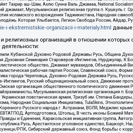
ят Тахрир аш-Шам, Ахлю Сунна Валь Джамаа, National Socialism
ий джамаат, Мусульманская религиозная группа п. Кушкуль г. 
ртия исламского возрождения Таджикистана, Народная самооб
олодёжь Которая Улыбается, Легион Свобода России, Айдар, Р
ie-i-ekstremistskie-organizacii-i-materialy.html
данные
и религиозных организаций в отношении которых 
 деятельности:
земли Кубанской Духовно Родовой Державы Русь, Община Духо
 Духовная Семинария Староверов-Инглингов, Нурджулар, К Бо
листическое общество, Джамаат мувахидов, Объединенный Вил
иалистическая рабочая партия России, Славянский союз, Форма
ива города Череповца, Духовно-Родовая Держава Русь, Русск
-Инглингов, Русский общенациональный союз, Движение против
 Омская организация общественного политического движения Р
йзрахманисты, Мусульманская религиозная организация п. Бо
краинская повстанческая армия, Тризуб им. Степана Бандеры, Бр
зма, Народная Социальная Инициатива, TulaSkins, Этнополитич
оренного Русского народа г. Астрахани, ВОЛЯ, Меджлис крымс
РЕВТАТПОД, Артподготовка, Штольц, В честь иконы Божией Мате
равды и Единения, Каракольская инициативная группа, Автогра
спублика Русь, Арестантское уголовное единство, Башкорт, Наци
окузнецк/РПК, Сибирский державный союз, Фонд борьбы с кор