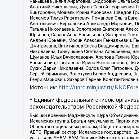
Чанышева Лилия Айратовна, Сидорович Ольга Бори
Анатолий Николаевич, Дугин Сергей Георгиевич, 
Викторович, Мошель Ирина Ароновна, Шведов Гри
Исламов Тимур Рифгатович, Романова Ольга Евге
Анатольевич, Верховский Александр Маркович, П
Татьяна Николаевна, Золотарева Екатерина Алек
Юрьевна, Саранг Анна Васильевна, Захарова Свет
Андрей Юрьевич, Мосин Алексей Геннадьевич, Ге
Дмитриевна, Вититинова Елена Владимировна, Ба
Николаевна, Ганнушкина Светлана Алексеевна, За
Шуманов Илья Вячеславович, Арапова Галина Юрь
Васильевич, Протасова Ирина Вячеславовна, Лит
Сухих Дарья Николаевна, Орлов Олег Петрович, 
Сергей Ефимович, Золотухин Борис Андреевич, Л
Генри Маркович, Захаров Герман Константинович
Источник:
http://unro.minjust.ru/NKOFore
* Единый федеральный список организа
законодательством Российской Федера
Высший военный Маджлисуль Шура Объединенных с
Исламская группа, Братья-мусульмане, Партия ис
Общество социальных реформ, Общество возрожд
АБТО, Правый сектор, Исламское государство, Д
уа Тагьаля SHAM, АУМ Синрике, Муджахеды джама