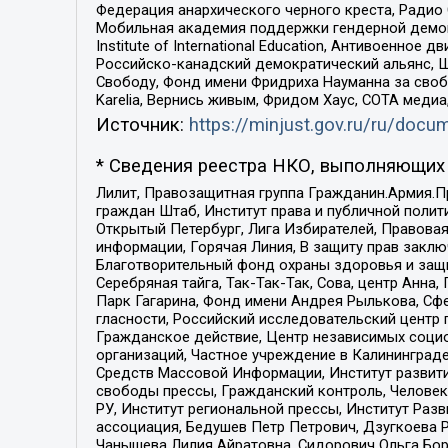
Федерация анархического черного креста, Радио
Мобильная академия поддержки гендерной демократи
Institute of International Education, Антивоенн
Российско-канадский демократический альянс, 
Свободу, Фонд имени Фридриха Науманна за свобо
Karelia, Вернись живым, Фридом Хаус, СОТА меди
Источник:
https://minjust.gov.ru/ru/doc
* Сведения реестра НКО, выполняющих 
Лилит, Правозащитная группа Гражданин.Армия.П
граждан Штаб, Институт права и публичной поли
Открытый Петербург, Лига Избирателей, Правова
информации, Горячая Линия, В защиту прав закл
Благотворительный фонд охраны здоровья и защи
Серебряная тайга, Так-Так-Так, Сова, центр Анн
Парк Гагарина, Фонд имени Андрея Рылькова, Сф
гласности, Российский исследовательский центр 
Гражданское действие, Центр независимых соци
организаций, Частное учреждение в Калининград
Средств Массовой Информации, Институт развити
свободы прессы, Гражданский контроль, Человек
РУ, Институт региональной прессы, Институт Ра
ассоциация, Бедушев Петр Петрович, Дзугкоева 
Чанышева Лилия Айратовна, Сидорович Ольга Бори