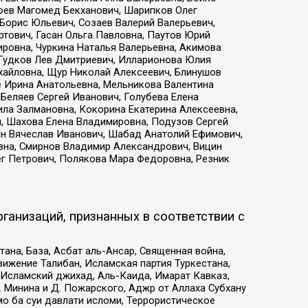
хоев Магомед Бекханович, Шарипков Олег
Борис Юльевич, Созаев Валерий Валерьевич,
тович, Гасан Ольга Павловна, Паутов Юрий
ровна, Чуркина Наталья Валерьевна, Акимова
 Гудков Лев Дмитриевич, Илларионова Юлия
ихайловна, Щур Николай Алексеевич, Блинушов
е Ирина Анатольевна, Мельникова Валентина
Беляев Сергей Иванович, Голубева Елена
ила Залмановна, Кокорина Екатерина Алексеевна,
, Шахова Елена Владимировна, Подузов Сергей
ин Вячеслав Иванович, Шабад Анатолий Ефимович,
вна, Смирнов Владимир Александрович, Вицин
ег Петрович, Полякова Мара Федоровна, Резник
ганизаций, признанных в соответствии с
на, База, Асбат аль-Ансар, Священная война,
ижение Талибан, Исламская партия Туркестана,
Исламский джихад, Аль-Каида, Имарат Кавказ,
 Минина и Д. Пожарского, Аджр от Аллаха Субхану
о ба суи давлати исломи, Террористическое