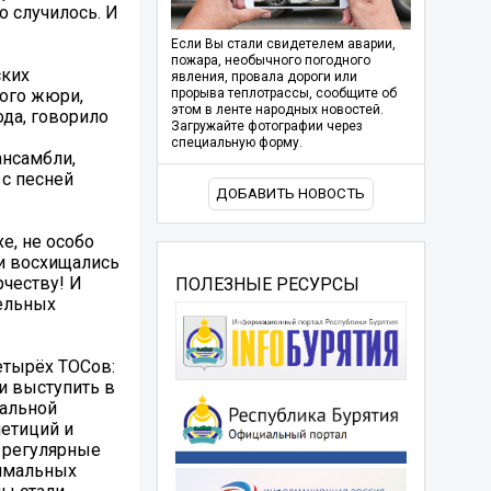
о случилось. И
Если Вы стали свидетелем аварии,
пожара, необычного погодного
ских
явления, провала дороги или
ного жюри,
прорыва теплотрассы, сообщите об
этом в ленте народных новостей.
ода, говорило
Загружайте фотографии через
специальную форму.
ансамбли,
 с песней
ДОБАВИТЬ НОВОСТЬ
е, не особо
 и восхищались
честву! И
ПОЛЕЗНЫЕ РЕСУРСЫ
тельных
етырёх ТОСов:
 и выступить в
кальной
петиций и
, регулярные
тимальных