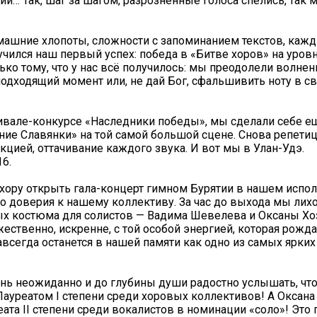
ии… Так, шаг за шагом, разрозненные голоса спелись, так 
омашние хлопоты, сложности с запоминанием текстов, каж
лучился наш первый успех: победа в «Битве хоров» на уров
ько тому, что у нас всё получилось: мы преодолели волнени
одходящий момент или, не дай Бог, сфальшивить ноту в св
вале-конкурсе «Наследники победы», мы сделали себе е
ие Славянки» на той самой большой сцене. Снова репетиц
кцией, оттачивание каждого звука. И вот мы в Улан-Удэ.
6.
ору открыть гала-концерт гимном Бурятии в нашем испол
ого доверия к нашему коллективу. За час до выхода мы лих
ых костюма для солистов — Вадима Шевелева и Оксаны Хо
ественно, искренне, с той особой энергией, которая рожда
авсегда останется в нашей памяти как одно из самых ярки
нь неожиданно и до глубины души радостно услышать, что
Лауреатом I степени среди хоровых коллективов! А Оксан
ата II степени среди вокалистов в номинации «соло»! Это 