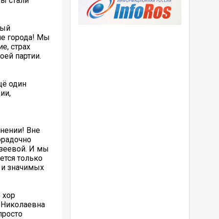
мы стали
дый
не города! Мы
е, страх
оей партии.
щё один
ии,
нении! Вне
орадочно
зеевой. И мы
ется только
х и значимых
 хор
а Николаевна
просто