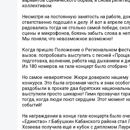
вариантов сценического образа, и снова репетиц
коллективом.
Несмотря на постоянную занятость на работе, д
ответственно подошёл к делу. И вот в апреле с
радовались тогда не столько самой победе, скол
сцены и микрофонов, боязнь забыть слова в неп
Мы поняли, что невозможное возможно!
Когда пришло Положение о Региональном фести
вызов: попробовать выступить с песней «Прощан
подготовка, волнение, работа над дыханием и ди
Из 180 номеров на гала-концерт было отобрано 1
Но самое невероятное: Жюри доверило нашему х
конкурса. Это была огромная честь и знак особ
раздобыли в прокате два бурятских национальн
выступили просто шикарно! Гимн прозвучал торж
тогда, когда люди поют сердцем. Этот момент н
событий!
На награждении в конце гала-концерта было оче
«Единство» г.Бабушкин Кабанского района стал 
Хозеева получила ещё и кубок с дипломом Лауре