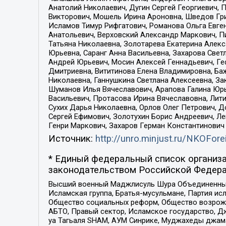
Анатолий Николаевич, Дугин Сергей Георгиевич, 
Викторович, Мошель Ирина Ароновна, Шведов Гри
Исламов Тимур Рифгатович, Романова Ольга Евге
Анатольевич, Верховский Александр Маркович, П
Татьяна Николаевна, Золотарева Екатерина Алек
Юрьевна, Саранг Анна Васильевна, Захарова Свет
Андрей Юрьевич, Мосин Алексей Геннадьевич, Ге
Дмитриевна, Вититинова Елена Владимировна, Ба
Николаевна, Ганнушкина Светлана Алексеевна, За
Шуманов Илья Вячеславович, Арапова Галина Юрь
Васильевич, Протасова Ирина Вячеславовна, Лит
Сухих Дарья Николаевна, Орлов Олег Петрович, 
Сергей Ефимович, Золотухин Борис Андреевич, Л
Генри Маркович, Захаров Герман Константинович
Источник:
http://unro.minjust.ru/NKOFore
* Единый федеральный список организа
законодательством Российской Федера
Высший военный Маджлисуль Шура Объединенных с
Исламская группа, Братья-мусульмане, Партия ис
Общество социальных реформ, Общество возрожд
АБТО, Правый сектор, Исламское государство, Д
уа Тагьаля SHAM, АУМ Синрике, Муджахеды джама