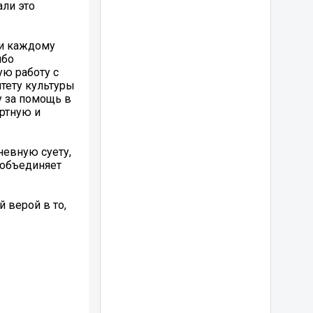
али это
 и каждому
ибо
ю работу с
тету культуры
у за помощь в
ортную и
невную суету,
 объединяет
 верой в то,