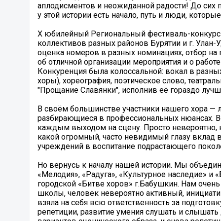
аплодисментов и неожиданной радости! До сих по
у этой истории есть начало, путь и люди, котор
X юбилейный Региональный фестиваль-конкурс 
коллективов разных районов Бурятии и г. Улан-
оценка номеров в разных номинациях, отбор на 
об отличной организации мероприятия и о работ
Конкуренция была колоссальной: вокал в разных 
хоры), хореография, поэтическое слово, театрал
"Прощание Славянки", исполнив её гораздо лучше
В своём большинстве участники нашего хора — л
разбирающиеся в профессиональных нюансах. Во
каждым выходом на сцену. Просто невероятно, 
какой огромный, часто невидимый глазу вклад в
учреждений в воспитание подрастающего поколе
Но вернусь к началу нашей истории. Мы объедин
«Мелодия», «Радуга», «Культурное наследие» и «
городской «Битве хоров» г.Бабушкин. Нам очень
школы, человек невероятно активный, инициати
взяла на себя всю ответственность за подготов
репетиции, развитие умения слушать и слышать 