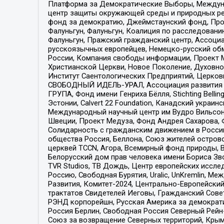
Платформа за Демократические Выборы, Междуна
центр защиты окружающей среды и природных ресу
фонд за демократию, Джеймстаунский фонд, Прож
Фалуньгун, Фалуньгун, Коалиция по расследован
Фалуньгун, Пражский гражданский центр, Ассоци
русскоязычных европейцев, Немецко-русский об
России, Компания свободы информации, Проект М
Христианской Церкви, Новое Поколение, Духовн
Институт Саентологических Предприятий, Церков
СВОБОДНЫЙ ИДЕЛЬ-УРАЛ, Ассоциация развития ж
ГРУПА, Фонд имени Генриха Бёлля, Stichting Bellin
Эстонии, Calvert 22 Foundation, Канадский укра
Международный научный центр им Вудро Вильсона
Швеции, Проект Медуза, Фонд Андрея Сахарова, Ф
Солидарность с гражданским движением в России 
общества Россия, Беллона, Союз жителей острово
церквей TCCN, Агора, Всемирный фонд природы, B
Белорусский дом прав человека имени Бориса Зво
TVR Studios, ТВ Дождь, Центр европейских иссл
Россию, Свободная Бурятия, Uralic, UnKremlin, 
Развития, Комитет-2024, Центрально-Европейски
трактатов Свидетелей Иеговы, Гражданский Совет
РЭНД корпорейшн, Русская Америка за демократи
Россия Берлин, Свободная Россия Северный Рейн-В
Союз за возвращение Северных территорий, Крымско