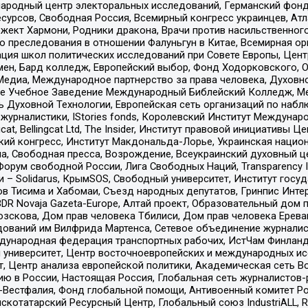
родный центр электоральных исследований, Германский фонд
рсов, Свободная Россия, Всемирный конгресс украинцев, Атла
ект Хармони, Родники дракона, Врачи против насильственного
ию преследования в отношении Фалуньгун в Китае, Всемирная о
ация школ политических исследований при Совете Европы, Цен
мен, Бард колледж, Европейский выбор, Фонд Ходорковского,
едиа, Международное партнерство за права человека, Духовно
ое Учебное Заведение Международный Библейский Колледж, М
ь Духовной Технологии, Европейская сеть организаций по наб
урналистики, IStories fonds, Королевский Институт Между
gcat, Bellingcat Ltd, The Insider, Институт правовой инициатив
инский конгресс, Институт Макдональда-Лорье, Украинская нац
, Свободная пресса, Возрождение, Всеукраинский духовный цен
орум свободной России, Лига Свободных Наций, Transparеncy I
– Solidarus, КрымSOS, Свободный университет, Институт госу
в Тисима и Хабомаи, Съезд народных депутатов, Гринпис Инте
DR Novaja Gazeta-Europe, Алтай проект, Образовательный дом 
зскова, Дом прав человека Тбилиси, Дом прав человека Ерева
едований им Вилфрида Мартенса, Сетевое объединение журнали
Международная федерация транспортных рабочих, ИстЧам Финлан
й университет, Центр восточноевропейских и международных и
, Центр анализа европейской политики, Академическая сеть Во
ю в России, Настоящая Россия, Глобальная сеть журналистов
естфалия, Фонд глобальной помощи, Антивоенный комитет России,
татарский Ресурсный Центр, Глобальный союз IndustriALL, Russi