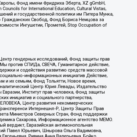
Европы, Фонд имени Фридриха Эберта, XZ gGmbH,
ls for International Education, Cultural Vistas,
ошений и государственной политики им Питера Мунка,
 Гражданских Свобод, Фонд Бориса Немцова за
имости Ингушетии, Прометей, Stop Occupation of
 Центр гендерных исследований, Фонд защиты прав
 Мы против СПИДа, СВЕЧА, Гуманитарное действие,
ддержки и содействия развитию средств массовой
р социально-информационных инициатив Действие,
 и их семьям, Фонд Тольятти, Новое время,
, Аналитический Центр Юрия Левады, Издательство
 Евразии, Институт прав человека, Фонд защиты
ких инициатив и социального партнерства,
ЕЛОВЕКА, Центр развития некоммерческих
 Трансперенси Интернешнл-Р, Центр Защиты Прав
овета Министров Северных Стран, Фонд поддержки
адемика Сахарова, Информационное агентство МЕМО.
ый вердикт, Евразийская антимонопольная
кий Павел Юрьевич, Шнырова Ольга Вадимовна,
 Евгеньевна, Ривина Анна Валерьевна, Бойко