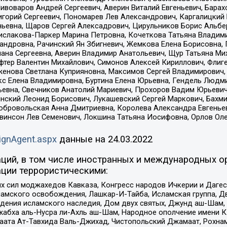
Пивоваров Андрей Сергеевич, Аверин Виталий Евгеньевич, Бара
горий Сергеевич, Пономарев Лев Александрович, Каргалицкий 
ньевна, Щаров Сергей Алексадрович, Цирульников Борис Альбер
ислакова-Паркер Марина Петровна, Кочеткова Татьяна Владими
сандровна, Рачинский Ян Збигневич, Жемкова Елена Борисовна,
лана Сергеевна, Аверин Владимир Анатольевич, Щур Татьяна М
фтер Валентин Михайлович, Симонов Алексей Кириллович, Флиг
женова Светлана Куприяновна, Максимов Сергей Владимирович, 
кс Елена Владимировна, Буртина Елена Юрьевна, Гендель Людм
евна, Свечников Анатолий Мариевич, Прохоров Вадим Юрьевич
инский Леонид Борисович, Лукашевский Сергей Маркович, Бахм
Добровольская Анна Дмитриевна, Королева Александра Евгенье
евинсон Лев Семенович, Локшина Татьяна Иосифовна, Орлов Ол
ignAgent.aspx
данные на
24.03.2022
ций, в том числе иностранных и международных ор
ции террористическими:
ил моджахедов Кавказа, Конгресс народов Ичкерии и Дагеста
ламского освобождения, Лашкар-И-Тайба, Исламская группа, Дв
ения исламского наследия, Дом двух святых, Джунд аш-Шам, 
жабха аль-Нусра ли-Ахль аш-Шам, Народное ополчение имени К.
ата Ат-Тавхида Валь-Джихад, Чистопольский Джамаат, Рохнам