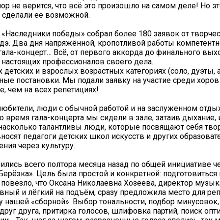
р не верится, что всё это произошло на самом деле! Но эт
ые сделали её возможной.
«Наследники победы» собрал более 180 заявок от творче
Удэ. Два дня напряжённой, кропотливой работы компетент
гала-концерт… Всё, от первого аккорда до финального вых
е настоящих профессионалов своего дела.
детских и взрослых возрастных категориях (соло, дуэты, 
ьные постановки. Мы подали заявку на участие среди хоров
, чем на всех репетициях!
юбители, люди с обычной работой и на заслуженном отдых
 время гала-концерта мы сидели в зале, затаив дыхание,
насколько талантливы люди, которые посвящают себя твор
носят педагоги детских школ искусств и других образова
ния через культуру.
ились всего полтора месяца назад по общей инициативе ч
Берёзка». Цель была простой и конкретной: подготовиться
 повезло, что Оксана Николаевна Хозеева, директор музы
вный и лёгкий на подъём, сразу предложила место для ре
ку нашей «сборной». Выбор тональности, подбор минусовок
друг друга, притирка голосов, шлифовка партий, поиск оп