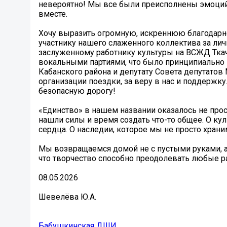
невероятно! Мы все были преисполнены эмоций, 
вместе.
Хочу выразить огромную, искреннюю благодарн
участнику нашего слаженного коллектива за лич
заслуженному работнику культуры на ВСЖД Ткач
вокальными партиями, что было принципиально 
Кабанского района и депутату Совета депутато
организации поездки, за веру в нас и поддерж
безопасную дорогу!
«Единство» в нашем названии оказалось не прос
нашли силы и время создать что-то общее. О кул
сердца. О наследии, которое мы не просто хран
Мы возвращаемся домой не с пустыми руками, а
что творчество способно преодолевать любые ра
08.05.2026
Шевелёва Ю.А.
Бабушкинская ДШИ