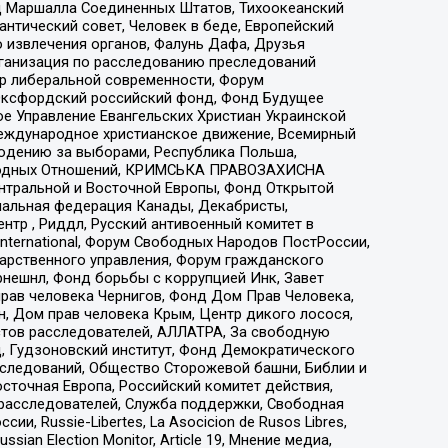
 Маршалла Соединенных Штатов, Тихоокеанский
нтический совет, Человек в беде, Европейский
 извлечения органов, Фалунь Дафа, Друзья
рганизация по расследованию преследований
тр либеральной современности, Форум
 Оксфордский российский фонд, Фонд Будущее
е Управление Евангельских Христиан Украинской
еждународное христианское движение, Всемирный
людению за выборами, Республика Польша,
народных Отношений, КРИМСЬКА ПРАВОЗАХИСНА
ы Центральной и Восточной Европы, Фонд Открытой
иональная федерация Канады, Декабристы,
тр , Риддл, Русский антивоенный комитет в
nternational, Форум Свободных Народов ПостРоссии,
дарственного управления, Форум гражданского
рнешнл, Фонд борьбы с коррупцией Инк, Завет
прав человека Чернигов, Фонд Дом Прав Человека,
н, Дом прав человека Крым, Центр дикого лосося,
стов расследователей, АЛЛАТРА, За свободную
д, Гудзоновский институт, Фонд Демократического
сследований, Общество Сторожевой башни, Библии и
сточная Европа, Российский комитет действия,
-расследователей, Служба поддержки, Свободная
 Russie-Libertes, La Asocicion de Rusos Libres,
an Election Monitor, Article 19, Мнение медиа,