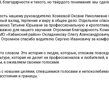
благодарности и тихого, но твёрдого понимания: мы сдел
ость нашему руководителю Хозеевой Оксане Николаевне
ный вклад, терпение и веру в общее дело. Отдельное спас
енко Татьяне Юрьевне за профессиональную и кропотливу
важно для нашего звучания. Огромная благодарность Коми
в МО «Кабанский район» Окладникову Олегу Александрович
ку. Огромное спасибо водителю Сергею Ивановичу за комф
то словом. Это история о людях, которые, отложив повсед
ьтуре, которая не делит на профессионалов и любителей, а
им, а оживляем своими голосами.
 с новыми целями, спевшимися голосами и непоколебимой
сстояния и границы.