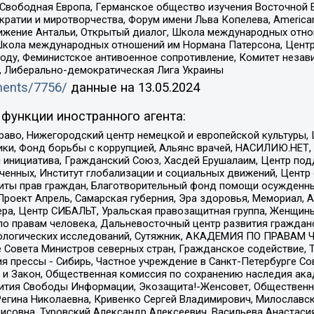
 Свободная Европа, Германское общество изучения Восточной 
и и миротворчества, Форум имени Льва Копелева, American Counci
ое движение Антальи, Открытый диалог, Школа международных отн
Школа международных отношений им Нормана Патерсона, Центр
ду, Феминистское антивоенное сопротивление, Комитет независ
а, Либерально-демократическая Лига Украины
uments/7756/
данные на
13.05.2024
функции иностранного агента:
раво, Нижегородский центр немецкой и европейской культуры,
тики, Фонд борьбы с коррупцией, Альянс врачей, НАСИЛИЮ.НЕТ,
я инициатива, Гражданский Союз, Хасдей Ерушалаим, Центр по
юченных, Институт глобализации и социальных движений, Цент
ты прав граждан, Благотворительный фонд помощи осужденным
а, Проект Апрель, Самарская губерния, Эра здоровья, Мемориал
ера, Центр СИБАЛЬТ, Уральская правозащитная группа, Женщины
по правам человека, Дальневосточный центр развития гражданс
ологических исследований, Сутяжник, АКАДЕМИЯ ПО ПРАВАМ Ч
е Совета Министров северных стран, Гражданское содействие,
я прессы - Сибирь, Частное учреждение в Санкт-Петербурге С
 и Закон, Общественная комиссия по сохранению наследия ак
звития Свободы Информации, Экозащита!-Женсовет, Общественн
Регина Николаевна, Кривенко Сергей Владимирович, Милославс
совна, Туровский Александр Алексеевич, Васильева Анастасия