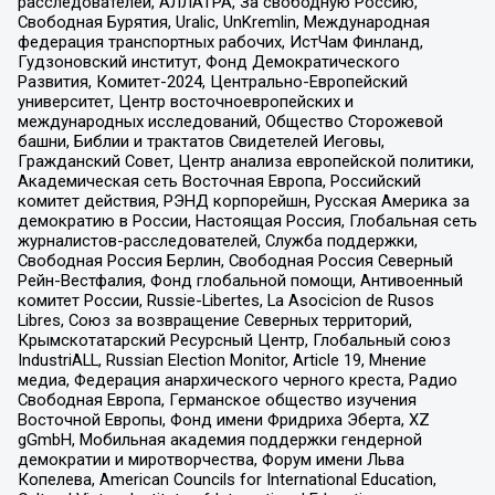
расследователей, АЛЛАТРА, За свободную Россию,
Свободная Бурятия, Uralic, UnKremlin, Международная
федерация транспортных рабочих, ИстЧам Финланд,
Гудзоновский институт, Фонд Демократического
Развития, Комитет-2024, Центрально-Европейский
университет, Центр восточноевропейских и
международных исследований, Общество Сторожевой
башни, Библии и трактатов Свидетелей Иеговы,
Гражданский Совет, Центр анализа европейской политики,
Академическая сеть Восточная Европа, Российский
комитет действия, РЭНД корпорейшн, Русская Америка за
демократию в России, Настоящая Россия, Глобальная сеть
журналистов-расследователей, Служба поддержки,
Свободная Россия Берлин, Свободная Россия Северный
Рейн-Вестфалия, Фонд глобальной помощи, Антивоенный
комитет России, Russie-Libertes, La Asocicion de Rusos
Libres, Союз за возвращение Северных территорий,
Крымскотатарский Ресурсный Центр, Глобальный союз
IndustriALL, Russian Election Monitor, Article 19, Мнение
медиа, Федерация анархического черного креста, Радио
Свободная Европа, Германское общество изучения
Восточной Европы, Фонд имени Фридриха Эберта, XZ
gGmbH, Мобильная академия поддержки гендерной
демократии и миротворчества, Форум имени Льва
Копелева, American Councils for International Education,