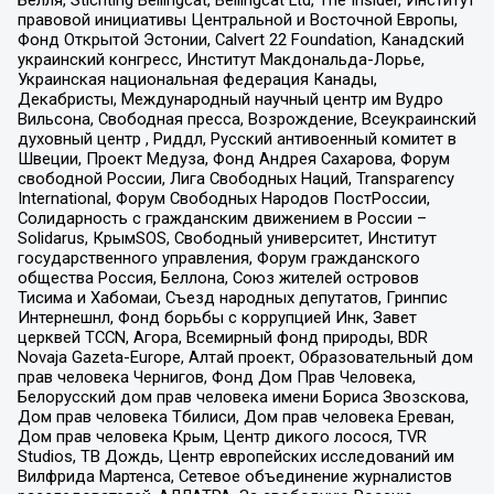
правовой инициативы Центральной и Восточной Европы,
Фонд Открытой Эстонии, Calvert 22 Foundation, Канадский
украинский конгресс, Институт Макдональда-Лорье,
Украинская национальная федерация Канады,
Декабристы, Международный научный центр им Вудро
Вильсона, Свободная пресса, Возрождение, Всеукраинский
духовный центр , Риддл, Русский антивоенный комитет в
Швеции, Проект Медуза, Фонд Андрея Сахарова, Форум
свободной России, Лига Свободных Наций, Transparеncy
International, Форум Свободных Народов ПостРоссии,
Солидарность с гражданским движением в России –
Solidarus, КрымSOS, Свободный университет, Институт
государственного управления, Форум гражданского
общества Россия, Беллона, Союз жителей островов
Тисима и Хабомаи, Съезд народных депутатов, Гринпис
Интернешнл, Фонд борьбы с коррупцией Инк, Завет
церквей TCCN, Агора, Всемирный фонд природы, BDR
Novaja Gazeta-Europe, Алтай проект, Образовательный дом
прав человека Чернигов, Фонд Дом Прав Человека,
Белорусский дом прав человека имени Бориса Звозскова,
Дом прав человека Тбилиси, Дом прав человека Ереван,
Дом прав человека Крым, Центр дикого лосося, TVR
Studios, ТВ Дождь, Центр европейских исследований им
Вилфрида Мартенса, Сетевое объединение журналистов