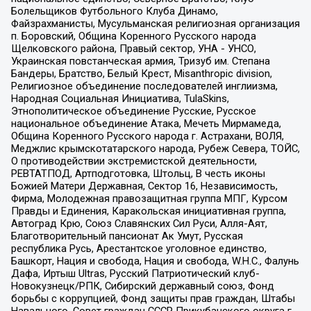
Болельщиков Футбольного Клуба Динамо,
Файзрахманисты, Мусульманская религиозная организация
п. Боровский, Община Коренного Русского народа
Щелковского района, Правый сектор, УНА - УНСО,
Украинская повстанческая армия, Тризуб им. Степана
Бандеры, Братство, Белый Крест, Misanthropic division,
Религиозное объединение последователей инглиизма,
Народная Социальная Инициатива, TulaSkins,
Этнополитическое объединение Русские, Русское
национальное объединение Атака, Мечеть Мирмамеда,
Община Коренного Русского народа г. Астрахани, ВОЛЯ,
Меджлис крымскотатарского народа, Рубеж Севера, ТОЙС,
О противодействии экстремистской деятельности,
РЕВТАТПОД, Артподготовка, Штольц, В честь иконы
Божией Матери Державная, Сектор 16, Независимость,
Фирма, Молодежная правозащитная группа МПГ, Курсом
Правды и Единения, Каракольская инициативная группа,
Автоград Крю, Союз Славянских Сил Руси, Алля-Аят,
Благотворительный пансионат Ак Умут, Русская
республика Русь, Арестантское уголовное единство,
Башкорт, Нация и свобода, Нация и свобода, W.H.С., Фалунь
Дафа, Иртыш Ultras, Русский Патриотический клуб-
Новокузнецк/РПК, Сибирский державный союз, Фонд
борьбы с коррупцией, Фонд защиты прав граждан, Штабы