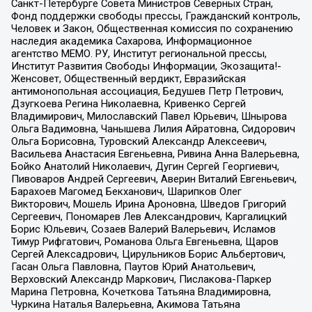
Санкт-Петербурге Совета Министров Северных Стран,
Фонд поддержки свободы прессы, Гражданский контроль,
Человек и Закон, Общественная комиссия по сохранению
наследия академика Сахарова, Информационное
агентство МЕМО. РУ, Институт региональной прессы,
Институт Развития Свободы Информации, Экозащита!-
Женсовет, Общественный вердикт, Евразийская
антимонопольная ассоциация, Бедушев Петр Петрович,
Дзугкоева Регина Николаевна, Кривенко Сергей
Владимирович, Милославский Павел Юрьевич, Шнырова
Ольга Вадимовна, Чанышева Лилия Айратовна, Сидорович
Ольга Борисовна, Туровский Александр Алексеевич,
Васильева Анастасия Евгеньевна, Ривина Анна Валерьевна,
Бойко Анатолий Николаевич, Дугин Сергей Георгиевич,
Пивоваров Андрей Сергеевич, Аверин Виталий Евгеньевич,
Барахоев Магомед Бекханович, Шарипков Олег
Викторович, Мошель Ирина Ароновна, Шведов Григорий
Сергеевич, Пономарев Лев Александрович, Каргалицкий
Борис Юльевич, Созаев Валерий Валерьевич, Исламов
Тимур Рифгатович, Романова Ольга Евгеньевна, Щаров
Сергей Алексадрович, Цирульников Борис Альбертович,
Гасан Ольга Павловна, Паутов Юрий Анатольевич,
Верховский Александр Маркович, Пислакова-Паркер
Марина Петровна, Кочеткова Татьяна Владимировна,
Чуркина Наталья Валерьевна, Акимова Татьяна