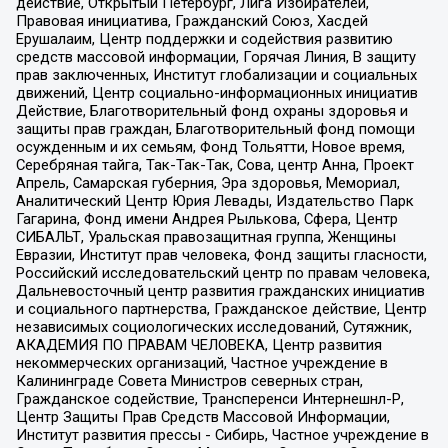
действие, Открытый Петербург, Лига Избирателей,
Правовая инициатива, Гражданский Союз, Хасдей
Ерушалаим, Центр поддержки и содействия развитию
средств массовой информации, Горячая Линия, В защиту
прав заключенных, Институт глобализации и социальных
движений, Центр социально-информационных инициатив
Действие, Благотворительный фонд охраны здоровья и
защиты прав граждан, Благотворительный фонд помощи
осужденным и их семьям, Фонд Тольятти, Новое время,
Серебряная тайга, Так-Так-Так, Сова, центр Анна, Проект
Апрель, Самарская губерния, Эра здоровья, Мемориал,
Аналитический Центр Юрия Левады, Издательство Парк
Гагарина, Фонд имени Андрея Рылькова, Сфера, Центр
СИБАЛЬТ, Уральская правозащитная группа, Женщины
Евразии, Институт прав человека, Фонд защиты гласности,
Российский исследовательский центр по правам человека,
Дальневосточный центр развития гражданских инициатив
и социального партнерства, Гражданское действие, Центр
независимых социологических исследований, Сутяжник,
АКАДЕМИЯ ПО ПРАВАМ ЧЕЛОВЕКА, Центр развития
некоммерческих организаций, Частное учреждение в
Калининграде Совета Министров северных стран,
Гражданское содействие, Трансперенси Интернешнл-Р,
Центр Защиты Прав Средств Массовой Информации,
Институт развития прессы - Сибирь, Частное учреждение в