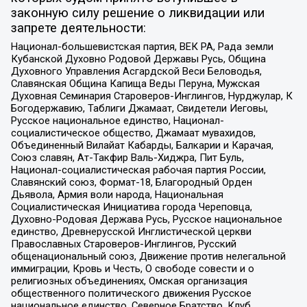
законную силу решение о ликвидации или
запрете деятельности:
Национал-большевистская партия, ВЕК РА, Рада земли
Кубанской Духовно Родовой Державы Русь, Община
Духовного Управления Асгардской Веси Беловодья,
Славянская Община Капища Веды Перуна, Мужская
Духовная Семинария Староверов-Инглингов, Нурджулар, К
Богодержавию, Таблиги Джамаат, Свидетели Иеговы,
Русское национальное единство, Национал-
социалистическое общество, Джамаат мувахидов,
Объединенный Вилайат Кабарды, Балкарии и Карачая,
Союз славян, Ат-Такфир Валь-Хиджра, Пит Буль,
Национал-социалистическая рабочая партия России,
Славянский союз, Формат-18, Благородный Орден
Дьявола, Армия воли народа, Национальная
Социалистическая Инициатива города Череповца,
Духовно-Родовая Держава Русь, Русское национальное
единство, Древнерусской Инглистической церкви
Православных Староверов-Инглингов, Русский
общенациональный союз, Движение против нелегальной
иммиграции, Кровь и Честь, О свободе совести и о
религиозных объединениях, Омская организация
общественного политического движения Русское
национальное единство, Северное Братство, Клуб