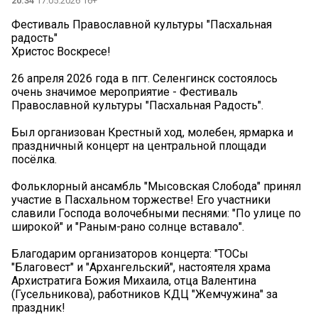
20:34
17.05.2026 16+
Фестиваль Православной культуры "Пасхальная
радость"
Христос Воскресе!
26 апреля 2026 года в пгт. Селенгинск состоялось
очень значимое мероприятие - Фестиваль
Православной культуры "Пасхальная Радость".
Был организован Крестный ход, молебен, ярмарка и
праздничный концерт на центральной площади
посёлка.
Фольклорный ансамбль "Мысовская Слобода" принял
участие в Пасхальном торжестве! Его участники
славили Господа волочебными песнями: "По улице по
широкой" и "Раным-рано солнце вставало".
Благодарим организаторов концерта: "ТОСы
"Благовест" и "Архангельский", настоятеля храма
Архистратига Божия Михаила, отца Валентина
(Гусельникова), работников КДЦ "Жемчужина" за
праздник!