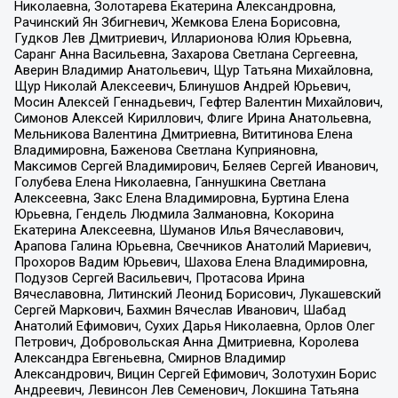
Николаевна, Золотарева Екатерина Александровна,
Рачинский Ян Збигневич, Жемкова Елена Борисовна,
Гудков Лев Дмитриевич, Илларионова Юлия Юрьевна,
Саранг Анна Васильевна, Захарова Светлана Сергеевна,
Аверин Владимир Анатольевич, Щур Татьяна Михайловна,
Щур Николай Алексеевич, Блинушов Андрей Юрьевич,
Мосин Алексей Геннадьевич, Гефтер Валентин Михайлович,
Симонов Алексей Кириллович, Флиге Ирина Анатольевна,
Мельникова Валентина Дмитриевна, Вититинова Елена
Владимировна, Баженова Светлана Куприяновна,
Максимов Сергей Владимирович, Беляев Сергей Иванович,
Голубева Елена Николаевна, Ганнушкина Светлана
Алексеевна, Закс Елена Владимировна, Буртина Елена
Юрьевна, Гендель Людмила Залмановна, Кокорина
Екатерина Алексеевна, Шуманов Илья Вячеславович,
Арапова Галина Юрьевна, Свечников Анатолий Мариевич,
Прохоров Вадим Юрьевич, Шахова Елена Владимировна,
Подузов Сергей Васильевич, Протасова Ирина
Вячеславовна, Литинский Леонид Борисович, Лукашевский
Сергей Маркович, Бахмин Вячеслав Иванович, Шабад
Анатолий Ефимович, Сухих Дарья Николаевна, Орлов Олег
Петрович, Добровольская Анна Дмитриевна, Королева
Александра Евгеньевна, Смирнов Владимир
Александрович, Вицин Сергей Ефимович, Золотухин Борис
Андреевич, Левинсон Лев Семенович, Локшина Татьяна