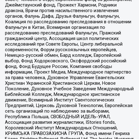
Джеймстаунский фонд, Прожект Хармони, Родники
дракона, Врачи против насильственного извлечения
органов, Фалунь Дафа, Друзья Фалуньгун, Фалуньгун,
Коалиция по расследованию преследования в отношении
Фалуньгун в Китае, Всемирная организация по
расследованию преследований Фалуньгун, Пражский
гражданский центр, Ассоциация школ политических
исследований при Совете Европы, Центр либеральной
современности, Форум русскоязычных европейцев,
Немецко-русский обмен, Бард колледж, Европейский
выбор, Фонд Ходорковского, Оксфордский российский
фонд, Фонд Будущее России, Компания свободы
информации, Проект Медиа, Международное партнерство
за права человека, Духовное Управление Евангельских
Христиан Украинской Христианской Церкви, Новое
Поколение, Духовное Учебное Заведение Международный
Библейский Колледж, Международное христианское
движение, Всемирный Институт Саентологических
Предприятий, Церковь Духовной Технологии, Европейская
сеть организаций по наблюдению за выборами,
Республика Польша, СВОБОДНЫЙ ИДЕЛЬ-УРАЛ,
Ассоциация развития журналистики, IStories fonds,
Королевский Институт Международных Отношений,
КРИМСЬКА ПРАВОЗАХИСНА ГРУПА, Фонд имени Генриха
Бёлля, Stichting Bellingcat, Bellingcat Ltd, The Insider, Институт