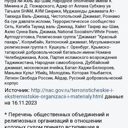
Нусра ли-Ахль аш-Шам, Народное ополчение имени К.
Минина и Д. Пожарского, Аджр от Аллаха Субхану уа
Тагьаля SHAM, АУМ Синрике, Муджахеды джамаата Ат-
Тавхида Валь-Джихад, Чистопольский Джамаат, Рохнамо
ба суи давлати исломи, Террористическое сообщество
Сеть, Катиба Таухид валь-Джихад, Хайят Тахрир аш-Шам,
Ахлю Сунна Валь Джамаа, National Socialism/White Power,
Артподготовка, Религиозная группа “Джамаат “Красный
пахарь”, Колумбайн, Хатлонский джамаат, Мусульманская
религиозная группа п. Кушкуль г. Оренбург, Крымско-
татарский добровольческий батальон имени Номана
Челебиджихана, Азов, Партия исламского возрождения
Таджикистана, Народная самооборона, Дуббайский
джамаат, московская ячейка, Батал-Хаджи Белхороев,
Маньяки Культ Убийц, Молодёжь Которая Улыбается,
Легион Свобода России, Айдар, Русский добровольческий
корпус
Источник:
http://nac.gov.ru/terroristicheskie-i-
ekstremistskie-organizacii-i-materialy.html
данные
на
16.11.2023
* Перечень общественных объединений и
религиозных организаций в отношении
которых судом принято вступившее в