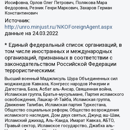
Иосифовна, Орлов Олег Петрович, Полякова Мара
Федоровна, Резник Генри Маркович, Захаров Герман
Константинович
Источник:
http://unro.minjust.ru/NKOForeignAgent.aspx
данные на
24.03.2022
* Единый федеральный список организаций, в
том числе иностранных и международных
организаций, признанных в соответствии с
законодательством Российской Федерации
террористическими:
Высший военный Маджлисуль Шура Объединенных сил
моджахедов Кавказа, Конгресс народов Ичкерии и
Дагестана, База, Асбат аль-Ансар, Священная война,
Исламская группа, Братья-мусульмане, Партия исламского
освобождения, Лашкар-И-Тайба, Исламская группа,
Движение Талибан, Исламская партия Туркестана,
Общество социальных реформ, Общество возрождения
исламского наследия, Дом двух святых, Джунд аш-Шам,
Исламский джихад, Аль-Каида, Имарат Кавказ, АБТО,
Правый сектор, Исламское государство, Джабха аль-