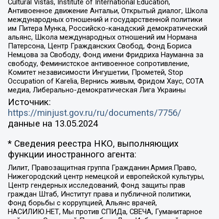
Cultural Vistas, Institute of International Education,
Антивоенное движение Антальи, Открытый диалог, Школа
международных отношений и государственной политики
им Питера Мунка, Российско-канадский демократический
альянс, Школа международных отношений им Нормана
Патерсона, Центр Гражданских Свобод, Фонд Бориса
Немцова за Свободу, Фонд имени Фридриха Науманна за
свободу, Феминистское антивоенное сопротивление,
Комитет независимости Ингушетии, Прометей, Stop
Occupation of Karelia, Вернись живым, Фридом Хаус, СОТА
медиа, Либерально-демократическая Лига Украины
Источник:
https://minjust.gov.ru/ru/documents/7756/
данные на
13.05.2024
* Сведения реестра НКО, выполняющих
функции иностранного агента:
Лилит, Правозащитная группа Гражданин.Армия.Право,
Нижегородский центр немецкой и европейской культуры,
Центр гендерных исследований, Фонд защиты прав
граждан Штаб, Институт права и публичной политики,
Фонд борьбы с коррупцией, Альянс врачей,
НАСИЛИЮ.НЕТ, Мы против СПИДа, СВЕЧА, Гуманитарное