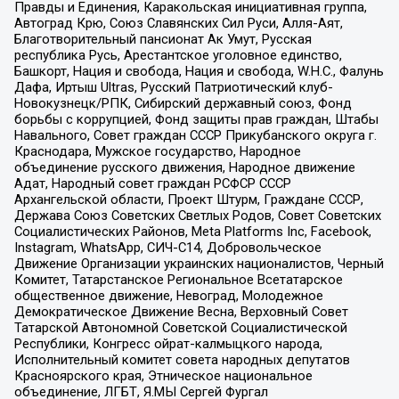
Правды и Единения, Каракольская инициативная группа,
Автоград Крю, Союз Славянских Сил Руси, Алля-Аят,
Благотворительный пансионат Ак Умут, Русская
республика Русь, Арестантское уголовное единство,
Башкорт, Нация и свобода, Нация и свобода, W.H.С., Фалунь
Дафа, Иртыш Ultras, Русский Патриотический клуб-
Новокузнецк/РПК, Сибирский державный союз, Фонд
борьбы с коррупцией, Фонд защиты прав граждан, Штабы
Навального, Совет граждан СССР Прикубанского округа г.
Краснодара, Мужское государство, Народное
объединение русского движения, Народное движение
Адат, Народный совет граждан РСФСР СССР
Архангельской области, Проект Штурм, Граждане СССР,
Держава Союз Советских Светлых Родов, Совет Советских
Социалистических Районов, Meta Platforms Inc, Facebook,
Instagram, WhatsApp, СИЧ-С14, Добровольческое
Движение Организации украинских националистов, Черный
Комитет, Татарстанское Региональное Всетатарское
общественное движение, Невоград, Молодежное
Демократическое Движение Весна, Верховный Совет
Татарской Автономной Советской Социалистической
Республики, Конгресс ойрат-калмыцкого народа,
Исполнительный комитет совета народных депутатов
Красноярского края, Этническое национальное
объединение, ЛГБТ, Я.МЫ Сергей Фургал