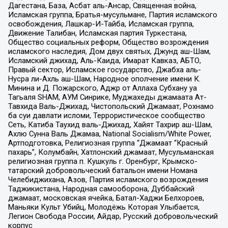
Дагестана, База, Асбат аль-Ансар, Священная война,
Исламская группа, Братья-мусульмане, Партия исламского
освобождения, Лашкар-И-Тайба, Исламская группа,
Движение Талибан, Исламская партия Туркестана,
Общество социальных реформ, Общество возрождения
исламского наследия, Дом двух святых, Джунд аш-Шам,
Исламский джихад, Аль-Каида, Имарат Кавказ, АБТО,
Правый сектор, Исламское государство, Джабха аль-
Нусра ли-Ахль аш-Шам, Народное ополчение имени К.
Минина и Д. Пожарского, Аджр от Аллаха Субхану уа
Тагьаля SHAM, АУМ Синрике, Муджахеды джамаата Ат-
Тавхида Валь-Джихад, Чистопольский Джамаат, Рохнамо
ба суи давлати исломи, Террористическое сообщество
Сеть, Катиба Таухид валь-Джихад, Хайят Тахрир аш-Шам,
Ахлю Сунна Валь Джамаа, National Socialism/White Power,
Артподготовка, Религиозная группа “Джамаат “Красный
пахарь”, Колумбайн, Хатлонский джамаат, Мусульманская
религиозная группа п. Кушкуль г. Оренбург, Крымско-
татарский добровольческий батальон имени Номана
Челебиджихана, Азов, Партия исламского возрождения
Таджикистана, Народная самооборона, Дуббайский
джамаат, московская ячейка, Батал-Хаджи Белхороев,
Маньяки Культ Убийц, Молодёжь Которая Улыбается,
Легион Свобода России, Айдар, Русский добровольческий
корпус