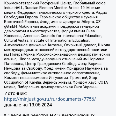
Крымскотатарский Ресурсный Центр, Глобальный союз
IndustriALL, Russian Election Monitor, Article 19, Мнение
медиа, Федерация анархического черного креста, Радио
Свободная Европа, Германское общество изучения
Восточной Европы, Фонд имени Фридриха Эберта, XZ
gGmbH, Мобильная академия поддержки гендерной
демократии и миротворчества, Форум имени Льва
Копелева, American Councils for International Education,
Cultural Vistas, Institute of International Education,
Антивоенное движение Антальи, Открытый диалог, Школа
международных отношений и государственной политики
им Питера Мунка, Российско-канадский демократический
альянс, Школа международных отношений им Нормана
Патерсона, Центр Гражданских Свобод, Фонд Бориса
Немцова за Свободу, Фонд имени Фридриха Науманна за
свободу, Феминистское антивоенное сопротивление,
Комитет независимости Ингушетии, Прометей, Stop
Occupation of Karelia, Вернись живым, Фридом Хаус, СОТА
медиа, Либерально-демократическая Лига Украины
Источник:
https://minjust.gov.ru/ru/documents/7756/
данные на
13.05.2024
* Сведения реестра НКО, выполняющих