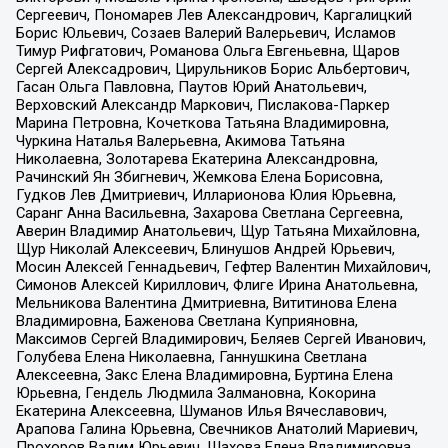
Сергеевич, Пономарев Лев Александрович, Каргалицкий
Борис Юльевич, Созаев Валерий Валерьевич, Исламов
Тимур Рифгатович, Романова Ольга Евгеньевна, Щаров
Сергей Алексадрович, Цирульников Борис Альбертович,
Гасан Ольга Павловна, Паутов Юрий Анатольевич,
Верховский Александр Маркович, Пислакова-Паркер
Марина Петровна, Кочеткова Татьяна Владимировна,
Чуркина Наталья Валерьевна, Акимова Татьяна
Николаевна, Золотарева Екатерина Александровна,
Рачинский Ян Збигневич, Жемкова Елена Борисовна,
Гудков Лев Дмитриевич, Илларионова Юлия Юрьевна,
Саранг Анна Васильевна, Захарова Светлана Сергеевна,
Аверин Владимир Анатольевич, Щур Татьяна Михайловна,
Щур Николай Алексеевич, Блинушов Андрей Юрьевич,
Мосин Алексей Геннадьевич, Гефтер Валентин Михайлович,
Симонов Алексей Кириллович, Флиге Ирина Анатольевна,
Мельникова Валентина Дмитриевна, Вититинова Елена
Владимировна, Баженова Светлана Куприяновна,
Максимов Сергей Владимирович, Беляев Сергей Иванович,
Голубева Елена Николаевна, Ганнушкина Светлана
Алексеевна, Закс Елена Владимировна, Буртина Елена
Юрьевна, Гендель Людмила Залмановна, Кокорина
Екатерина Алексеевна, Шуманов Илья Вячеславович,
Арапова Галина Юрьевна, Свечников Анатолий Мариевич,
Прохоров Вадим Юрьевич, Шахова Елена Владимировна,