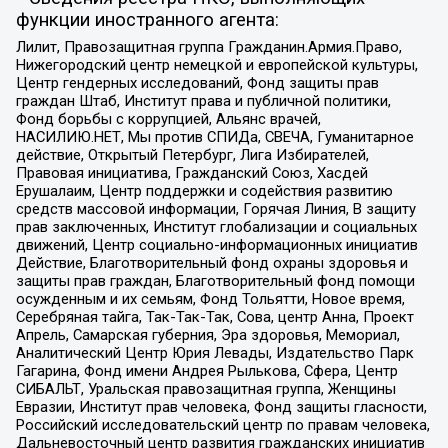
функции иностранного агента:
Лилит, Правозащитная группа Гражданин.Армия.Право,
Нижегородский центр немецкой и европейской культуры,
Центр гендерных исследований, Фонд защиты прав
граждан Штаб, Институт права и публичной политики,
Фонд борьбы с коррупцией, Альянс врачей,
НАСИЛИЮ.НЕТ, Мы против СПИДа, СВЕЧА, Гуманитарное
действие, Открытый Петербург, Лига Избирателей,
Правовая инициатива, Гражданский Союз, Хасдей
Ерушалаим, Центр поддержки и содействия развитию
средств массовой информации, Горячая Линия, В защиту
прав заключенных, Институт глобализации и социальных
движений, Центр социально-информационных инициатив
Действие, Благотворительный фонд охраны здоровья и
защиты прав граждан, Благотворительный фонд помощи
осужденным и их семьям, Фонд Тольятти, Новое время,
Серебряная тайга, Так-Так-Так, Сова, центр Анна, Проект
Апрель, Самарская губерния, Эра здоровья, Мемориал,
Аналитический Центр Юрия Левады, Издательство Парк
Гагарина, Фонд имени Андрея Рылькова, Сфера, Центр
СИБАЛЬТ, Уральская правозащитная группа, Женщины
Евразии, Институт прав человека, Фонд защиты гласности,
Российский исследовательский центр по правам человека,
Дальневосточный центр развития гражданских инициатив