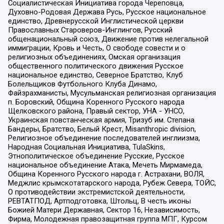
Социалистическая Инициатива города Череповца,
Духовно-Родовая Держава Русь, Русское национальное
единство, Древнерусской Инглистической церкви
Православных Староверов-Инглингов, Русский
общенациональный союз, Движение против нелегальной
иммиграции, Кровь и Честь, О свободе совести и о
религиозных объединениях, Омская организация
общественного политического движения Русское
национальное единство, Северное Братство, Клуб
Болельщиков Футбольного Клуба Динамо,
Файзрахманисты, Мусульманская религиозная организация
п. Боровский, Община Коренного Русского народа
Щелковского района, Правый сектор, УНА - УНСО,
Украинская повстанческая армия, Тризуб им. Степана
Бандеры, Братство, Белый Крест, Misanthropic division,
Религиозное объединение последователей инглиизма,
Народная Социальная Инициатива, TulaSkins,
Этнополитическое объединение Русские, Русское
национальное объединение Атака, Мечеть Мирмамеда,
Община Коренного Русского народа г. Астрахани, ВОЛЯ,
Меджлис крымскотатарского народа, Рубеж Севера, ТОЙС,
О противодействии экстремистской деятельности,
РЕВТАТПОД, Артподготовка, Штольц, В честь иконы
Божией Матери Державная, Сектор 16, Независимость,
Фирма, Молодежная правозащитная группа МПГ, Курсом