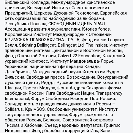
Библейский Колледж, Международное христианское
движение, Всемирный Институт Саентологических
Предприятий, Церковь Духовной Технологии, Европейская
сеть организаций по наблюдению за выборами,
Республика Польша, СВОБОДНЫЙ ИДЕЛЬ-УРАЛ,
Ассоциация развития журналистики, IStories fonds,
Королевский Институт Международных Отношений,
КРИМСЬКА ПРАВОЗАХИСНА ГРУПА, Фонд имени Генриха
Бёлля, Stichting Bellingcat, Bellingcat Ltd, The Insider, Институт
правовой инициативы Центральной и Восточной Европы,
Фонд Открытой Эстонии, Calvert 22 Foundation, Канадский
украинский конгресс, Институт Макдональда-Лорье,
Украинская национальная федерация Канады,
Декабристы, Международный научный центр им Вудро
Вильсона, Свободная пресса, Возрождение, Всеукраинский
духовный центр , Риддл, Русский антивоенный комитет в
Швеции, Проект Медуза, Фонд Андрея Сахарова, Форум
свободной России, Лига Свободных Наций, Transparеncy
International, Форум Свободных Народов ПостРоссии,
Солидарность с гражданским движением в России –
Solidarus, КрымSOS, Свободный университет, Институт
государственного управления, Форум гражданского
общества Россия, Беллона, Союз жителей островов
Тисима и Хабомаи, Съезд народных депутатов, Гринпис
Интернешнл, Фонд борьбы с коррупцией Инк, Завет