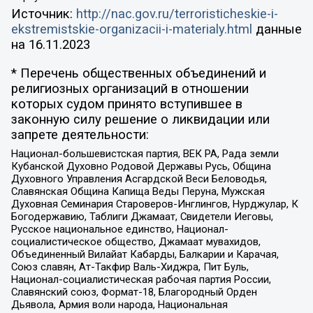
Источник:
http://nac.gov.ru/terroristicheskie-i-
ekstremistskie-organizacii-i-materialy.html
данные
на
16.11.2023
* Перечень общественных объединений и
религиозных организаций в отношении
которых судом принято вступившее в
законную силу решение о ликвидации или
запрете деятельности:
Национал-большевистская партия, ВЕК РА, Рада земли
Кубанской Духовно Родовой Державы Русь, Община
Духовного Управления Асгардской Веси Беловодья,
Славянская Община Капища Веды Перуна, Мужская
Духовная Семинария Староверов-Инглингов, Нурджулар, К
Богодержавию, Таблиги Джамаат, Свидетели Иеговы,
Русское национальное единство, Национал-
социалистическое общество, Джамаат мувахидов,
Объединенный Вилайат Кабарды, Балкарии и Карачая,
Союз славян, Ат-Такфир Валь-Хиджра, Пит Буль,
Национал-социалистическая рабочая партия России,
Славянский союз, Формат-18, Благородный Орден
Дьявола, Армия воли народа, Национальная