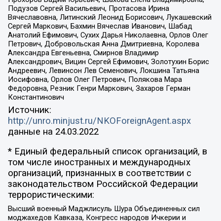
Подузов Сергей Васильевич, Протасова Ирина
Вячеславовна, Литинский Леонид Борисович, Лукашевский
Сергей Маркович, Бахмин Вячеслав Иванович, Шабад
Анатолий Ефимович, Сухих Дарья Николаевна, Орлов Олег
Петрович, Добровольская Анна Дмитриевна, Королева
Александра Евгеньевна, Смирнов Владимир
Александрович, Вицин Сергей Ефимович, Золотухин Борис
Андреевич, Левинсон Лев Семенович, Локшина Татьяна
Иосифовна, Орлов Олег Петрович, Полякова Мара
Федоровна, Резник Генри Маркович, Захаров Герман
Константинович
Источник:
http://unro.minjust.ru/NKOForeignAgent.aspx
данные на
24.03.2022
* Единый федеральный список организаций, в
том числе иностранных и международных
организаций, признанных в соответствии с
законодательством Российской Федерации
террористическими:
Высший военный Маджлисуль Шура Объединенных сил
моджахедов Кавказа, Конгресс народов Ичкерии и