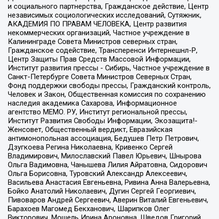
и социального партнерства, Гражданское действие, Центр
независимых социологических исследований, Сутяжник,
АКАДЕМИЯ ПО ПРАВАМ ЧЕЛОВЕКА, Центр развития
некоммерческих организаций, Частное учреждение в
Калининграде Совета Министров северных стран,
Гражданское содействие, Трансперенси Интернешнл-Р,
Центр Защиты Прав Средств Массовой Информации,
Институт развития прессы - Сибирь, Частное учреждение в
Санкт-Петербурге Совета Министров Северных Стран,
Фонд поддержки свободы прессы, Гражданский контроль,
Человек и Закон, Общественная комиссия по сохранению
наследия академика Сахарова, Информационное
агентство МЕМО. РУ, Институт региональной прессы,
Институт Развития Свободы Информации, Экозащита!-
Женсовет, Общественный вердикт, Евразийская
антимонопольная ассоциация, Бедушев Петр Петрович,
Дзугкоева Регина Николаевна, Кривенко Сергей
Владимирович, Милославский Павел Юрьевич, Шнырова
Ольга Вадимовна, Чанышева Лилия Айратовна, Сидорович
Ольга Борисовна, Туровский Александр Алексеевич,
Васильева Анастасия Евгеньевна, Ривина Анна Валерьевна,
Бойко Анатолий Николаевич, Дугин Сергей Георгиевич,
Пивоваров Андрей Сергеевич, Аверин Виталий Евгеньевич,
Барахоев Магомед Бекханович, Шарипков Олег
Викторович, Мошель Ирина Ароновна, Шведов Григорий