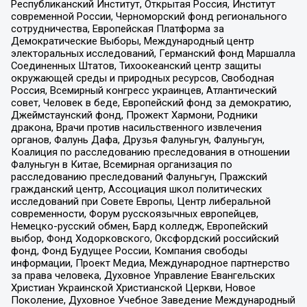
Республиканский Институт, Открытая Россия, Институт
современной России, Черноморский фонд регионального
сотрудничества, Европейская Платформа за
Демократические Выборы, Международный центр
электоральных исследований, Германский фонд Маршалла
Соединенных Штатов, Тихоокеанский центр защиты
окружающей среды и природных ресурсов, Свободная
Россия, Всемирный конгресс украинцев, Атлантический
совет, Человек в беде, Европейский фонд за демократию,
Джеймстаунский фонд, Прожект Хармони, Родники
дракона, Врачи против насильственного извлечения
органов, Фалунь Дафа, Друзья Фалуньгун, Фалуньгун,
Коалиция по расследованию преследования в отношении
Фалуньгун в Китае, Всемирная организация по
расследованию преследований Фалуньгун, Пражский
гражданский центр, Ассоциация школ политических
исследований при Совете Европы, Центр либеральной
современности, Форум русскоязычных европейцев,
Немецко-русский обмен, Бард колледж, Европейский
выбор, Фонд Ходорковского, Оксфордский российский
фонд, Фонд Будущее России, Компания свободы
информации, Проект Медиа, Международное партнерство
за права человека, Духовное Управление Евангельских
Христиан Украинской Христианской Церкви, Новое
Поколение, Духовное Учебное Заведение Международный