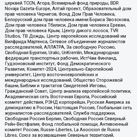
церквей TCCN, Агора, Всемирный фонд природы, BDR
Novaja Gazeta-Europe, Алтай проект, Образовательный дом
прав человека Чернигов, Фонд Дом Прав Человека,
Белорусский дом прав человека имени Бориса Звозскова,
Дом прав человека Тбилиси, Дом прав человека Ереван,
Дом прав человека Крым, Центр дикого лосося, TVR
Studios, ТВ Дождь, Центр европейских исследований им
Вилфрида Мартенса, Сетевое объединение журналистов
расследователей, АЛЛАТРА, За свободную Россию,
Свободная Бурятия, Uralic, UnKremlin, Международная
федерация транспортных рабочих, ИстЧам Финланд,
Гудзоновский институт, Фонд Демократического
Развития, Комитет-2024, Центрально-Европейский
университет, Центр восточноевропейских и
международных исследований, Общество Сторожевой
башни, Библии и трактатов Свидетелей Иеговы,
Гражданский Совет, Центр анализа европейской политики,
Академическая сеть Восточная Европа, Российский
комитет действия, РЭНД корпорейшн, Русская Америка за
демократию в России, Настоящая Россия, Глобальная сеть
журналистов-расследователей, Служба поддержки,
Свободная Россия Берлин, Свободная Россия Северный
Рейн-Вестфалия, Фонд глобальной помощи, Антивоенный
комитет России, Russie-Libertes, La Asocicion de Rusos
Libres, Союз за возвращение Северных территорий,