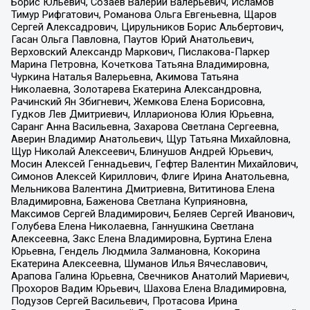
Борис Юльевич, Созаев Валерий Валерьевич, Исламов
Тимур Рифгатович, Романова Ольга Евгеньевна, Щаров
Сергей Алексадрович, Цирульников Борис Альбертович,
Гасан Ольга Павловна, Паутов Юрий Анатольевич,
Верховский Александр Маркович, Пислакова-Паркер
Марина Петровна, Кочеткова Татьяна Владимировна,
Чуркина Наталья Валерьевна, Акимова Татьяна
Николаевна, Золотарева Екатерина Александровна,
Рачинский Ян Збигневич, Жемкова Елена Борисовна,
Гудков Лев Дмитриевич, Илларионова Юлия Юрьевна,
Саранг Анна Васильевна, Захарова Светлана Сергеевна,
Аверин Владимир Анатольевич, Щур Татьяна Михайловна,
Щур Николай Алексеевич, Блинушов Андрей Юрьевич,
Мосин Алексей Геннадьевич, Гефтер Валентин Михайлович,
Симонов Алексей Кириллович, Флиге Ирина Анатольевна,
Мельникова Валентина Дмитриевна, Вититинова Елена
Владимировна, Баженова Светлана Куприяновна,
Максимов Сергей Владимирович, Беляев Сергей Иванович,
Голубева Елена Николаевна, Ганнушкина Светлана
Алексеевна, Закс Елена Владимировна, Буртина Елена
Юрьевна, Гендель Людмила Залмановна, Кокорина
Екатерина Алексеевна, Шуманов Илья Вячеславович,
Арапова Галина Юрьевна, Свечников Анатолий Мариевич,
Прохоров Вадим Юрьевич, Шахова Елена Владимировна,
Подузов Сергей Васильевич, Протасова Ирина