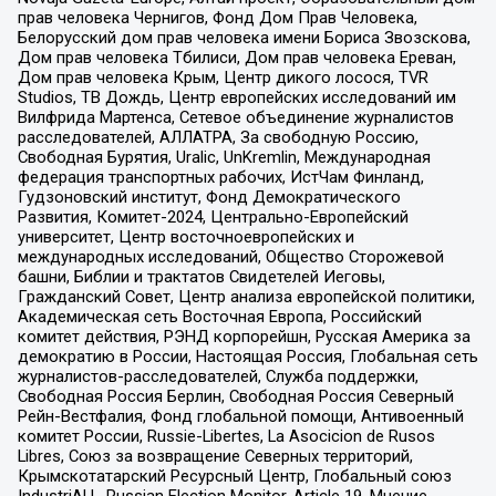
прав человека Чернигов, Фонд Дом Прав Человека,
Белорусский дом прав человека имени Бориса Звозскова,
Дом прав человека Тбилиси, Дом прав человека Ереван,
Дом прав человека Крым, Центр дикого лосося, TVR
Studios, ТВ Дождь, Центр европейских исследований им
Вилфрида Мартенса, Сетевое объединение журналистов
расследователей, АЛЛАТРА, За свободную Россию,
Свободная Бурятия, Uralic, UnKremlin, Международная
федерация транспортных рабочих, ИстЧам Финланд,
Гудзоновский институт, Фонд Демократического
Развития, Комитет-2024, Центрально-Европейский
университет, Центр восточноевропейских и
международных исследований, Общество Сторожевой
башни, Библии и трактатов Свидетелей Иеговы,
Гражданский Совет, Центр анализа европейской политики,
Академическая сеть Восточная Европа, Российский
комитет действия, РЭНД корпорейшн, Русская Америка за
демократию в России, Настоящая Россия, Глобальная сеть
журналистов-расследователей, Служба поддержки,
Свободная Россия Берлин, Свободная Россия Северный
Рейн-Вестфалия, Фонд глобальной помощи, Антивоенный
комитет России, Russie-Libertes, La Asocicion de Rusos
Libres, Союз за возвращение Северных территорий,
Крымскотатарский Ресурсный Центр, Глобальный союз
IndustriALL, Russian Election Monitor, Article 19, Мнение