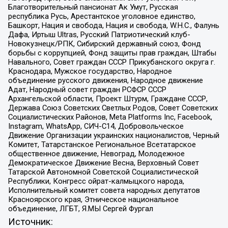
Благотворительный пансионат Ак Умут, Русская
республика Русь, Арестантское уголовное единство,
Башкорт, Нация и свобода, Нация и свобода, W.H.С., Фалунь
Дафа, Иртыш Ultras, Русский Патриотический клуб-
Новокузнецк/РПК, Сибирский державный союз, Фонд
борьбы с коррупцией, Фонд защиты прав граждан, Штабы
Навального, Совет граждан СССР Прикубанского округа г.
Краснодара, Мужское государство, Народное
объединение русского движения, Народное движение
Адат, Народный совет граждан РСФСР СССР
Архангельской области, Проект Штурм, Граждане СССР,
Держава Союз Советских Светлых Родов, Совет Советских
Социалистических Районов, Meta Platforms Inc, Facebook,
Instagram, WhatsApp, СИЧ-С14, Добровольческое
Движение Организации украинских националистов, Черный
Комитет, Татарстанское Региональное Всетатарское
общественное движение, Невоград, Молодежное
Демократическое Движение Весна, Верховный Совет
Татарской Автономной Советской Социалистической
Республики, Конгресс ойрат-калмыцкого народа,
Исполнительный комитет совета народных депутатов
Красноярского края, Этническое национальное
объединение, ЛГБТ, Я.МЫ Сергей Фургал
Источник: