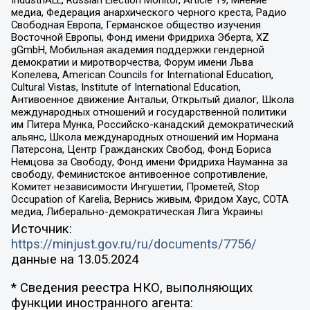
медиа, Федерация анархического черного креста, Радио
Свободная Европа, Германское общество изучения
Восточной Европы, Фонд имени Фридриха Эберта, XZ
gGmbH, Мобильная академия поддержки гендерной
демократии и миротворчества, Форум имени Льва
Копелева, American Councils for International Education,
Cultural Vistas, Institute of International Education,
Антивоенное движение Антальи, Открытый диалог, Школа
международных отношений и государственной политики
им Питера Мунка, Российско-канадский демократический
альянс, Школа международных отношений им Нормана
Патерсона, Центр Гражданских Свобод, Фонд Бориса
Немцова за Свободу, Фонд имени Фридриха Науманна за
свободу, Феминистское антивоенное сопротивление,
Комитет независимости Ингушетии, Прометей, Stop
Occupation of Karelia, Вернись живым, Фридом Хаус, СОТА
медиа, Либерально-демократическая Лига Украины
Источник:
https://minjust.gov.ru/ru/documents/7756/
данные на
13.05.2024
* Сведения реестра НКО, выполняющих
функции иностранного агента: