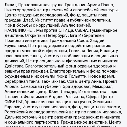
Лилит, Правозащитная группа Гражданин.Армия.Право,
Нижегородский центр немецкой и европейской культуры,
Центр гендерных исследований, Фонд защиты прав
граждан Штаб, Институт права и публичной политики,
Фонд борьбы с коррупцией, Альянс врачей,
НАСИЛИЮ.НЕТ, Мы против СПИДа, СВЕЧА, Гуманитарное
действие, Открытый Петербург, Лига Избирателей,
Правовая инициатива, Гражданский Союз, Хасдей
Ерушалаим, Центр поддержки и содействия развитию
средств массовой информации, Горячая Линия, В защиту
прав заключенных, Институт глобализации и социальных
движений, Центр социально-информационных инициатив
Действие, Благотворительный фонд охраны здоровья и
защиты прав граждан, Благотворительный фонд помощи
осужденным и их семьям, Фонд Тольятти, Новое время,
Серебряная тайга, Так-Так-Так, Сова, центр Анна, Проект
Апрель, Самарская губерния, Эра здоровья, Мемориал,
Аналитический Центр Юрия Левады, Издательство Парк
Гагарина, Фонд имени Андрея Рылькова, Сфера, Центр
СИБАЛЬТ, Уральская правозащитная группа, Женщины
Евразии, Институт прав человека, Фонд защиты гласности,
Российский исследовательский центр по правам человека,
Дальневосточный центр развития гражданских инициатив
и социального партнерства, Гражданское действие, Центр