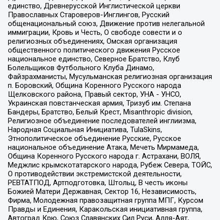
единство, Древнерусской Инглистической церкви
Православных Староверов-Инглингов, Русский
общенациональный союз, Движение против нелегальной
иммиграции, Кровь и Честь, О свободе совести и о
религиозных объединениях, Омская организация
общественного политического движения Русское
национальное единство, Северное Братство, Клуб
Болельщиков Футбольного Клуба Динамо,
Файзрахманисты, Мусульманская религиозная организация
п. Боровский, Община Коренного Русского народа
Щелковского района, Правый сектор, УНА - УНСО,
Украинская повстанческая армия, Тризуб им. Степана
Бандеры, Братство, Белый Крест, Misanthropic division,
Религиозное объединение последователей инглиизма,
Народная Социальная Инициатива, TulaSkins,
Этнополитическое объединение Русские, Русское
национальное объединение Атака, Мечеть Мирмамеда,
Община Коренного Русского народа г. Астрахани, ВОЛЯ,
Меджлис крымскотатарского народа, Рубеж Севера, ТОЙС,
О противодействии экстремистской деятельности,
РЕВТАТПОД, Артподготовка, Штольц, В честь иконы
Божией Матери Державная, Сектор 16, Независимость,
Фирма, Молодежная правозащитная группа МПГ, Курсом
Правды и Единения, Каракольская инициативная группа,
Автоград Крю, Союз Славянских Сил Руси, Алля-Аят,