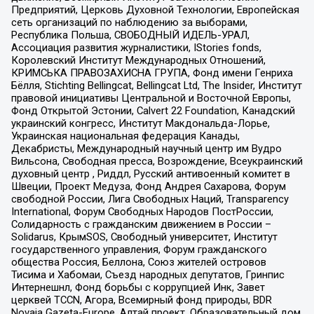
Предприятий, Церковь Духовной Технологии, Европейская
сеть организаций по наблюдению за выборами,
Республика Польша, СВОБОДНЫЙ ИДЕЛЬ-УРАЛ,
Ассоциация развития журналистики, IStories fonds,
Королевский Институт Международных Отношений,
КРИМСЬКА ПРАВОЗАХИСНА ГРУПА, Фонд имени Генриха
Бёлля, Stichting Bellingcat, Bellingcat Ltd, The Insider, Институт
правовой инициативы Центральной и Восточной Европы,
Фонд Открытой Эстонии, Calvert 22 Foundation, Канадский
украинский конгресс, Институт Макдональда-Лорье,
Украинская национальная федерация Канады,
Декабристы, Международный научный центр им Вудро
Вильсона, Свободная пресса, Возрождение, Всеукраинский
духовный центр , Риддл, Русский антивоенный комитет в
Швеции, Проект Медуза, Фонд Андрея Сахарова, Форум
свободной России, Лига Свободных Наций, Transparеncy
International, Форум Свободных Народов ПостРоссии,
Солидарность с гражданским движением в России –
Solidarus, КрымSOS, Свободный университет, Институт
государственного управления, Форум гражданского
общества Россия, Беллона, Союз жителей островов
Тисима и Хабомаи, Съезд народных депутатов, Гринпис
Интернешнл, Фонд борьбы с коррупцией Инк, Завет
церквей TCCN, Агора, Всемирный фонд природы, BDR
Novaja Gazeta-Europe, Алтай проект, Образовательный дом