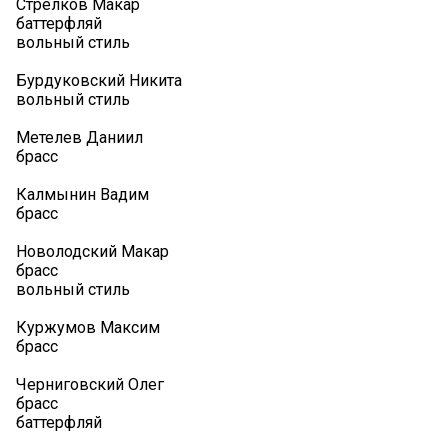
Стрелков Макар
баттерфляй
вольный стиль
Бурдуковский Никита
вольный стиль
Метелев Даниил
брасс
Калмынин Вадим
брасс
Новолодский Макар
брасс
вольный стиль
Куржумов Максим
брасс
Черниговский Олег
брасс
баттерфляй