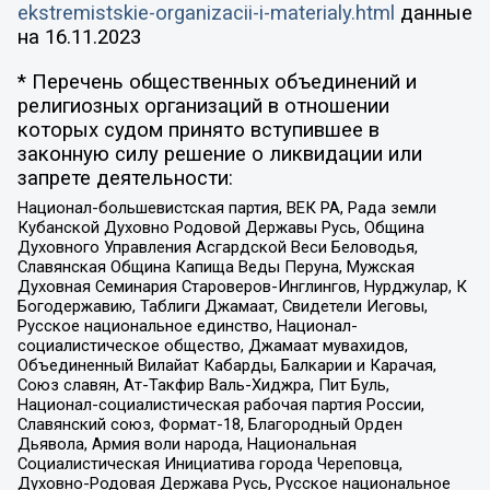
ekstremistskie-organizacii-i-materialy.html
данные
на
16.11.2023
* Перечень общественных объединений и
религиозных организаций в отношении
которых судом принято вступившее в
законную силу решение о ликвидации или
запрете деятельности:
Национал-большевистская партия, ВЕК РА, Рада земли
Кубанской Духовно Родовой Державы Русь, Община
Духовного Управления Асгардской Веси Беловодья,
Славянская Община Капища Веды Перуна, Мужская
Духовная Семинария Староверов-Инглингов, Нурджулар, К
Богодержавию, Таблиги Джамаат, Свидетели Иеговы,
Русское национальное единство, Национал-
социалистическое общество, Джамаат мувахидов,
Объединенный Вилайат Кабарды, Балкарии и Карачая,
Союз славян, Ат-Такфир Валь-Хиджра, Пит Буль,
Национал-социалистическая рабочая партия России,
Славянский союз, Формат-18, Благородный Орден
Дьявола, Армия воли народа, Национальная
Социалистическая Инициатива города Череповца,
Духовно-Родовая Держава Русь, Русское национальное