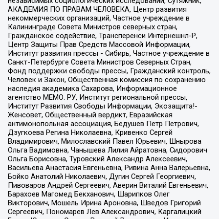
независимых социологических исследований, Сутяжник,
АКАДЕМИЯ ПО ПРАВАМ ЧЕЛОВЕКА, Центр развития
некоммерческих организаций, Частное учреждение в
Калининграде Совета Министров северных стран,
Гражданское содействие, Трансперенси Интернешнл-Р,
Центр Защиты Прав Средств Массовой Информации,
Институт развития прессы - Сибирь, Частное учреждение в
Санкт-Петербурге Совета Министров Северных Стран,
Фонд поддержки свободы прессы, Гражданский контроль,
Человек и Закон, Общественная комиссия по сохранению
наследия академика Сахарова, Информационное
агентство МЕМО. РУ, Институт региональной прессы,
Институт Развития Свободы Информации, Экозащита!-
Женсовет, Общественный вердикт, Евразийская
антимонопольная ассоциация, Бедушев Петр Петрович,
Дзугкоева Регина Николаевна, Кривенко Сергей
Владимирович, Милославский Павел Юрьевич, Шнырова
Ольга Вадимовна, Чанышева Лилия Айратовна, Сидорович
Ольга Борисовна, Туровский Александр Алексеевич,
Васильева Анастасия Евгеньевна, Ривина Анна Валерьевна,
Бойко Анатолий Николаевич, Дугин Сергей Георгиевич,
Пивоваров Андрей Сергеевич, Аверин Виталий Евгеньевич,
Барахоев Магомед Бекханович, Шарипков Олег
Викторович, Мошель Ирина Ароновна, Шведов Григорий
Сергеевич, Пономарев Лев Александрович, Каргалицкий