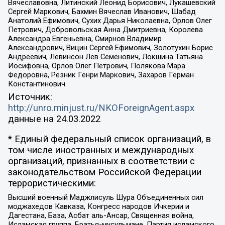
Вячеславовна, Литинский Леонид Борисович, Лукашевский
Сергей Маркович, Бахмин Вячеслав Иванович, Шабад
Анатолий Ефимович, Сухих Дарья Николаевна, Орлов Олег
Петрович, Добровольская Анна Дмитриевна, Королева
Александра Евгеньевна, Смирнов Владимир
Александрович, Вицин Сергей Ефимович, Золотухин Борис
Андреевич, Левинсон Лев Семенович, Локшина Татьяна
Иосифовна, Орлов Олег Петрович, Полякова Мара
Федоровна, Резник Генри Маркович, Захаров Герман
Константинович
Источник:
http://unro.minjust.ru/NKOForeignAgent.aspx
данные на
24.03.2022
* Единый федеральный список организаций, в
том числе иностранных и международных
организаций, признанных в соответствии с
законодательством Российской Федерации
террористическими:
Высший военный Маджлисуль Шура Объединенных сил
моджахедов Кавказа, Конгресс народов Ичкерии и
Дагестана, База, Асбат аль-Ансар, Священная война,
Исламская группа, Братья-мусульмане, Партия исламского