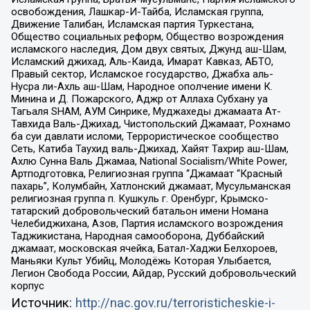
освобождения, Лашкар-И-Тайба, Исламская группа,
Движение Талибан, Исламская партия Туркестана,
Общество социальных реформ, Общество возрождения
исламского наследия, Дом двух святых, Джунд аш-Шам,
Исламский джихад, Аль-Каида, Имарат Кавказ, АБТО,
Правый сектор, Исламское государство, Джабха аль-
Нусра ли-Ахль аш-Шам, Народное ополчение имени К.
Минина и Д. Пожарского, Аджр от Аллаха Субхану уа
Тагьаля SHAM, АУМ Синрике, Муджахеды джамаата Ат-
Тавхида Валь-Джихад, Чистопольский Джамаат, Рохнамо
ба суи давлати исломи, Террористическое сообщество
Сеть, Катиба Таухид валь-Джихад, Хайят Тахрир аш-Шам,
Ахлю Сунна Валь Джамаа, National Socialism/White Power,
Артподготовка, Религиозная группа “Джамаат “Красный
пахарь”, Колумбайн, Хатлонский джамаат, Мусульманская
религиозная группа п. Кушкуль г. Оренбург, Крымско-
татарский добровольческий батальон имени Номана
Челебиджихана, Азов, Партия исламского возрождения
Таджикистана, Народная самооборона, Дуббайский
джамаат, московская ячейка, Батал-Хаджи Белхороев,
Маньяки Культ Убийц, Молодёжь Которая Улыбается,
Легион Свобода России, Айдар, Русский добровольческий
корпус
Источник:
http://nac.gov.ru/terroristicheskie-i-