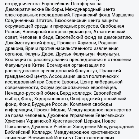
сотрудничества, Европейская Платформа за
Демократические Выборы, Международный центр
электоральных исследований, Германский фонд Маршалла
Соединенных Штатов, Тихоокеанский центр защиты
окружающей среды и природных ресурсов, Свободная
Россия, Всемирный конгресс украинцев, Атлантический
совет, Человек в беде, Европейский фонд за демократию,
Джеймстаунский фонд, Прожект Хармони, Родники
дракона, Врачи против насильственного извлечения
органов, Фалунь Дафа, Друзья Фалуньгун, Фалуньгун,
Коалиция по расследованию преследования в отношении
Фалуньгун в Китае, Всемирная организация по
расследованию преследований Фалуньгун, Пражский
гражданский центр, Ассоциация школ политических
исследований при Совете Европы, Центр либеральной
современности, Форум русскоязычных европейцев,
Немецко-русский обмен, Бард колледж, Европейский
выбор, Фонд Ходорковского, Оксфордский российский
фонд, Фонд Будущее России, Компания свободы
информации, Проект Медиа, Международное партнерство
за права человека, Духовное Управление Евангельских
Христиан Украинской Христианской Церкви, Новое
Поколение, Духовное Учебное Заведение Международный
Библейский Колледж, Международное христианское
движение, Всемирный Институт Саентологических