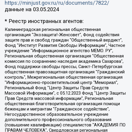
https://minjust.gov.ru/ru/documents/7822/
данные на
03.05.2024
* Реестр иностранных агентов:
Калининградская региональная общественная организация "Экозащита!-Женсовет", Фонд содействия защите прав и свобод граждан "Общественный вердикт", Фонд "Институт Развития Свободы Информации", Частное учреждение "Информационное агентство МЕМО. РУ", Региональная общественная организация "Общественная комиссия по сохранению наследия академика Сахарова", Фонд поддержки свободы прессы, Санкт-Петербургская общественная правозащитная организация "Гражданский контроль", Межрегиональная общественная организация "Информационно-просветительский центр "Мемориал", Региональный Фонд "Центр Защиты Прав Средств Массовой Информации", с 05.12.2023 Фонд "Центр Защиты Прав Средств массовой информации", Региональная общественная благотворительная организация помощи беженцам и мигрантам "Гражданское содействие", Негосударственное образовательное учреждение дополнительного профессионального образования (повышение квалификации) специалистов "АКАДЕМИЯ ПО ПРАВАМ ЧЕЛОВЕКА", Свердловская региональная общественная организация "Сутяжник", Автономная некоммерческая организация "Центр независимых социологических исследований", Союз общественных объединений "Российский исследовательский центр по правам человека", Региональное общественное учреждение научно-информационный центр "МЕМОРИАЛ", Некоммерческая организация "Фонд защиты гласности", Автономная некоммерческая организация "Институт прав человека", Городская общественная организация "Екатеринбургское общество "МЕМОРИАЛ", Городская общественная организация "Рязанское историко-просветительское и правозащитное общество "Мемориал" (Рязанский Мемориал), Челябинский региональный орган общественной самодеятельности – женское общественное объединение "Женщины Евразии", Челябинский региональный орган общественной самодеятельности "Уральская правозащитная группа", Фонд содействия защите здоровья и социальной справедливости имени Андрея Рылькова, Автономная Некоммерческая Организация "Аналитический Центр Юрия Левады", Автономная некоммерческая организация социальной поддержки населения "Проект Апрель", Региональная общественная организация помощи женщинам и детям, находящимся в кризисной ситуации "Информационно-методический центр "Анна", Фонд содействия развитию массовых коммуникаций и правовому просвещению "Так-так-Так", Фонд содействия устойчивому развитию "Серебряная тайга", Свердловский региональный общественный фонд социальных проектов "Новое время", "Idel.Реалии", Кавказ.Реалии, Крым.Реалии, Телеканал Настоящее Время, Татаро-башкирская служба Радио Свобода (Azatliq Radiosi), Радио Свободная Европа/Радио Свобода (PCE/PC), "Сибирь.Реалии", "Фактограф", Благотворительный фонд помощи осужденным и их семьям, Автономная некоммерческая организация "Институт глобализации и социальных движений", Фонд "В защиту прав заключенных", Частное учреждение "Центр поддержки и содействия развитию средств массовой информации", Пензенский региональный общественный благотворительный фонд "Гражданский союз", "Север.Реалии", Некоммерческая организация Фонд "Правовая инициатива", Общество с ограниченной ответственностью "Радио Свободная Европа/Радио Свобода", Чешское информационное агентство "MEDIUM-ORIENT", Красноярская региональная общественная организация "Мы против СПИДа", Камалягин Денис Николаевич, Маркелов Сергей Евгеньевич, Пономарев Лев Александрович, Савицкая Людмила Алексеевна, Автономная некоммерческая организация "Центр по работе с проблемой насилия "НАСИЛИЮ.НЕТ", Межрегиональный профессиональный союз работников здравоохранения "Альянс врачей", Юридическое лицо, зарегистрированное в Латвийской Республике, SIA "Medusa Project" (регистрационный номер 40103797863, дата регистрации 10.06.2014), Некоммерческая организация "Фонд по борьбе с коррупцией", Автономная некоммерческая организация "Институт права и публичной политики", Баданин Роман Сергеевич, Гликин Максим Александрович, Железнова Мария Михайловна, Лукьянова Юлия Сергеевна, Маетная Елизавета Витальевна, Маняхин Петр Борисович, Чуракова Ольга Владимировна, Ярош Юлия Петровна, Юридическое лицо "The Insider SIA", зарегистрированное в Риге, Латвийская Республика (дата регистрации 26.06.2015), являющееся администратором доменного имени интернет-издания "The Insider SIA", https://theins.ru, Постернак Алексей Евгеньевич, Рубин Михаил Аркадьевич, Анин Роман Александрович, Юридическое лицо Istories fonds, зарегистрированное в Латвийской Республике (регистрационный номер 50008295751, дата регистрации 24.02.2020), Великовский Дмитрий Александрович, Долинина Ирина Николаевна, Мароховская Алеся Алексеевна, Шлейнов Роман Юрьевич, Шмагун Олеся Валентиновна, Общество с ограниченной ответственностью "Альтаир 2021", Общество с ограниченной ответственностью "Вега 2021", Общество с ограниченной ответственностью "Главный редактор 2021", Общество с ограниченной ответственностью "Ромашки монолит", Важенков Артем Валерьевич, Ивановская областная общественная организация "Центр гендерных исследований", Гурман Юрий Альбертович, Медиапроект "ОВД-Инфо", Егоров Владимир Владимирович, Жилинский Владимир Александрович, Общество с ограниченной ответственностью "ЗП", Иванова София Юрьевна, Карезина Инна Павловна, Кильтау Екатерина Викторовна, Петров Алексей Викторович, Пискунов Сергей Евгеньевич, Смирнов Сергей Сергеевич, Тихонов Михаил Сергеевич, Общество с ограниченной ответственностью "ЖУРНАЛИСТ-ИНОСТРАННЫЙ АГЕНТ", Арапова Галина Юрьевна, Вольтская Татьяна Анатольевна, Американская компания "Mason G.E.S. Anonymous Foundation" (США), являющаяся владельцем интернет-издания https://mnews.world/, Компания "Stichting Bellingcat", зарегистрированная в Нидерландах (дата регистрации 11.07.2018), Захаров Андрей Вячеславович, Клепиковская Екатерина Дмитриевна, Общество с ограниченной ответственностью "МЕМО", Перл Роман Александрович, Симонов Евгений Алексеевич, Соловьева Елена Анатольевна, Сотников Даниил Владимирович, Сурначева Елизавета Дмитриевна, Автономная некоммерческая организация по защите прав человека и информированию населения "Якутия – Наше Мнение", Общество с ограниченной ответственностью "Москоу диджитал медиа", с 26.01.2023 Общество с ограниченной ответственностью "Чайка Белые сады", Ветошкина Валерия Валерьевна, Заговора Максим Александрович, Межрегиональное общественное движение "Российская ЛГБТ - сеть", Оленичев Максим Владимирович, Павлов Иван Юрьевич, Скворцова Елена Сергеевна, Общество с ограниченной ответственностью "Как бы инагент", Кочетков Игорь Викторович, Общество с ограниченной ответственностью "Честные выборы", Еланчик Олег Александрович, Общество с ограниченной ответственностью "Нобелевский призыв", Гималова Регина Эмилевна, Григорьев Андрей Валерьевич, Григорьева Алина Александровна, Ассоциация по содействию защите прав призывников, альтернативнослужащих и военнослужащих "Правозащитная группа "Гражданин.Армия.Право", Хисамова Регина Фаритовна, Автономная некоммерческая организация по реализации социально-правовых программ "Лилит", Дальневосточное общественное движение "Маяк", Санкт-Петербургская ЛГБТ-инициативная группа "Выход", Инициативная группа ЛГБТ+ "Реверс", Алексеев Андрей Викторович, Бекбулатова Таисия Львовна, Беляев Иван Михайлович, Владыкина Елена Сергеевна, Гельман Марат Александрович, Никульшина Вероника Юрьевна, Толоконникова Надежда Андреевна, Шендерович Виктор Анатольевич, Общество с ограниченной ответственностью "Данное сообщение", Общество с ограниченной ответственностью Издательский дом "Новая глава", Айнбиндер Александра Александровна, Московский комьюнити-центр для ЛГБТ+инициатив, Благотворительный фонд развития филантропии, Deutsche Welle (Германия, Kurt-Schumacher-Strasse 3, 53113 Bonn), Борзунова Мария Михайловна, Воробьев Виктор Викторович, Голубева Анна Львовна, Константинова Алла Михайловна, Малкова Ирина Владимировна, Мурадов Мурад Абдулгалимович, Осетинская Елизавета Николаевна, Понасенков Евгений Николаевич, Ганапольский Матвей Юрьевич, Киселев Евгений Алексеевич, Борухович Ирина Григорьевна, Дремин Иван Тимофеевич, Дубровский Дмитрий Викторович, Красноярская региональная общественная организация поддержки и развития альтернативных образовательных технологий и межкультурных коммуникаций "ИНТЕРРА", Маяковская Екатерина Алексеевна, Фейгин Марк Захарович, Филимонов Андрей Викторович, Дзугкоева Регина Николаевна, Доброхотов Роман Александрович, Дудь Юрий Александрович, Елкин Сергей Владимирович, Кругликов Кирилл Игоревич, Сабунаева Мария Леонидовна, Семенов Алексей Владимирович, Шаинян Карен Багратович, Шульман Екатерина Михайловна, Асафьев Артур Валерьевич, Вахштайн Виктор Семенович, Венедиктов Алексей Алексеевич, Лушникова Екатерина Евгеньевна, Волков Леонид Михайлович, Невзоров Александр Глебович, Пархоменко Сергей Борисович, Сироткин Ярослав Николаевич, Кара-Мурза Владимир Владимирович, Баранова Наталья Владимировна, Гозман Леонид Яковлевич, Кагарлицкий Борис Юльевич, Климарев Михаил Валерьевич, Милов Владимир Станиславович, Автономная некоммерческая организация Краснодарский центр современного искусства "Типография", Моргенштерн Алишер Тагирович, Соболь Любовь Эдуардовна, Общество с ограниченной ответственностью "ЛИЗА НОРМ", Каспаров Гарри Кимович, Ходорковский Михаил Борисович, Общество с ограниченной ответственностью "Апрельские тезисы", Данилович Ирина Брониславовна, Кашин Олег Владимирович, Петров Николай Владимирович, Пивоваров Алексей Владимирович, Соколов Михаил Владимирович, Цветкова Юлия Владимировна, Чичваркин Евгений Александрович, Комитет против пыток/Команда против пыток, Общество с ограниченной ответственностью "Первый научный", Общество с ограниченной ответственностью "Вертолет и ко", Белоцерковская Вероника Борисовна, Кац Максим Евгеньевич, Лазарева Татьяна Юрьевна, Шаведдинов Руслан Табризович, Яшин Илья Валерьевич, Общество с ограниченной ответственностью "Иноагент ААВ", Алешковский Дмитрий Петрович, Альбац Евгения Марковна, Быков Дмитрий Львович, Галямина Юлия Евгеньевна, Лойко Сергей Леонидович, Мартынов Кирилл Константинович, Медведев Сергей Александрович, Крашенинников Федор Геннадиевич, Гордеева Катерина Вл