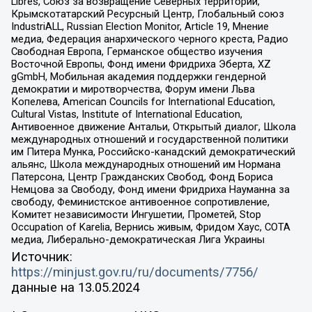
Libres, Союз за возвращение Северных территорий,
Крымскотатарский Ресурсный Центр, Глобальный союз
IndustriALL, Russian Election Monitor, Article 19, Мнение
медиа, Федерация анархического черного креста, Радио
Свободная Европа, Германское общество изучения
Восточной Европы, Фонд имени Фридриха Эберта, XZ
gGmbH, Мобильная академия поддержки гендерной
демократии и миротворчества, Форум имени Льва
Копелева, American Councils for International Education,
Cultural Vistas, Institute of International Education,
Антивоенное движение Антальи, Открытый диалог, Школа
международных отношений и государственной политики
им Питера Мунка, Российско-канадский демократический
альянс, Школа международных отношений им Нормана
Патерсона, Центр Гражданских Свобод, Фонд Бориса
Немцова за Свободу, Фонд имени Фридриха Науманна за
свободу, Феминистское антивоенное сопротивление,
Комитет независимости Ингушетии, Прометей, Stop
Occupation of Karelia, Вернись живым, Фридом Хаус, СОТА
медиа, Либерально-демократическая Лига Украины
Источник:
https://minjust.gov.ru/ru/documents/7756/
данные на
13.05.2024