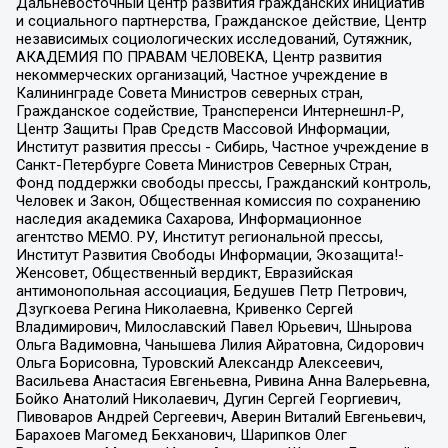
Дальневосточный центр развития гражданских инициатив
и социального партнерства, Гражданское действие, Центр
независимых социологических исследований, Сутяжник,
АКАДЕМИЯ ПО ПРАВАМ ЧЕЛОВЕКА, Центр развития
некоммерческих организаций, Частное учреждение в
Калининграде Совета Министров северных стран,
Гражданское содействие, Трансперенси Интернешнл-Р,
Центр Защиты Прав Средств Массовой Информации,
Институт развития прессы - Сибирь, Частное учреждение в
Санкт-Петербурге Совета Министров Северных Стран,
Фонд поддержки свободы прессы, Гражданский контроль,
Человек и Закон, Общественная комиссия по сохранению
наследия академика Сахарова, Информационное
агентство МЕМО. РУ, Институт региональной прессы,
Институт Развития Свободы Информации, Экозащита!-
Женсовет, Общественный вердикт, Евразийская
антимонопольная ассоциация, Бедушев Петр Петрович,
Дзугкоева Регина Николаевна, Кривенко Сергей
Владимирович, Милославский Павел Юрьевич, Шнырова
Ольга Вадимовна, Чанышева Лилия Айратовна, Сидорович
Ольга Борисовна, Туровский Александр Алексеевич,
Васильева Анастасия Евгеньевна, Ривина Анна Валерьевна,
Бойко Анатолий Николаевич, Дугин Сергей Георгиевич,
Пивоваров Андрей Сергеевич, Аверин Виталий Евгеньевич,
Барахоев Магомед Бекханович, Шарипков Олег