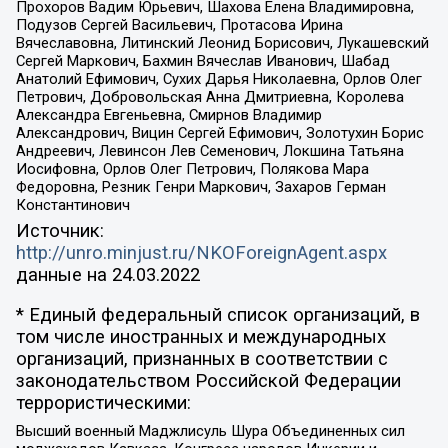
Прохоров Вадим Юрьевич, Шахова Елена Владимировна,
Подузов Сергей Васильевич, Протасова Ирина
Вячеславовна, Литинский Леонид Борисович, Лукашевский
Сергей Маркович, Бахмин Вячеслав Иванович, Шабад
Анатолий Ефимович, Сухих Дарья Николаевна, Орлов Олег
Петрович, Добровольская Анна Дмитриевна, Королева
Александра Евгеньевна, Смирнов Владимир
Александрович, Вицин Сергей Ефимович, Золотухин Борис
Андреевич, Левинсон Лев Семенович, Локшина Татьяна
Иосифовна, Орлов Олег Петрович, Полякова Мара
Федоровна, Резник Генри Маркович, Захаров Герман
Константинович
Источник:
http://unro.minjust.ru/NKOForeignAgent.aspx
данные на
24.03.2022
* Единый федеральный список организаций, в
том числе иностранных и международных
организаций, признанных в соответствии с
законодательством Российской Федерации
террористическими:
Высший военный Маджлисуль Шура Объединенных сил