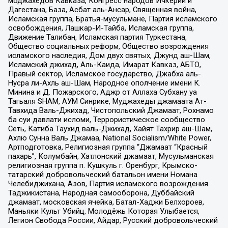
моджахедов Кавказа, Конгресс народов Ичкерии и
Дагестана, База, Асбат аль-Ансар, Священная война,
Исламская группа, Братья-мусульмане, Партия исламского
освобождения, Лашкар-И-Тайба, Исламская группа,
Движение Талибан, Исламская партия Туркестана,
Общество социальных реформ, Общество возрождения
исламского наследия, Дом двух святых, Джунд аш-Шам,
Исламский джихад, Аль-Каида, Имарат Кавказ, АБТО,
Правый сектор, Исламское государство, Джабха аль-
Нусра ли-Ахль аш-Шам, Народное ополчение имени К.
Минина и Д. Пожарского, Аджр от Аллаха Субхану уа
Тагьаля SHAM, АУМ Синрике, Муджахеды джамаата Ат-
Тавхида Валь-Джихад, Чистопольский Джамаат, Рохнамо
ба суи давлати исломи, Террористическое сообщество
Сеть, Катиба Таухид валь-Джихад, Хайят Тахрир аш-Шам,
Ахлю Сунна Валь Джамаа, National Socialism/White Power,
Артподготовка, Религиозная группа “Джамаат “Красный
пахарь”, Колумбайн, Хатлонский джамаат, Мусульманская
религиозная группа п. Кушкуль г. Оренбург, Крымско-
татарский добровольческий батальон имени Номана
Челебиджихана, Азов, Партия исламского возрождения
Таджикистана, Народная самооборона, Дуббайский
джамаат, московская ячейка, Батал-Хаджи Белхороев,
Маньяки Культ Убийц, Молодёжь Которая Улыбается,
Легион Свобода России, Айдар, Русский добровольческий