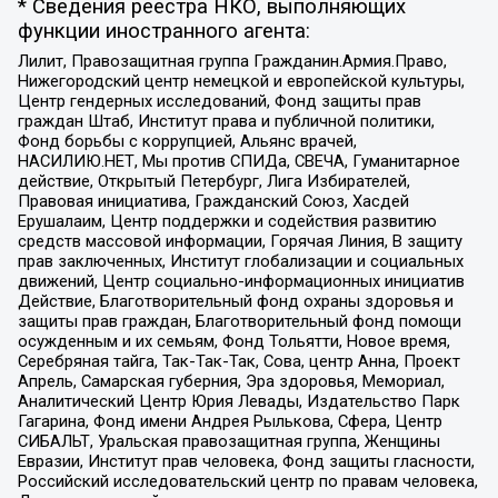
* Сведения реестра НКО, выполняющих
функции иностранного агента:
Лилит, Правозащитная группа Гражданин.Армия.Право,
Нижегородский центр немецкой и европейской культуры,
Центр гендерных исследований, Фонд защиты прав
граждан Штаб, Институт права и публичной политики,
Фонд борьбы с коррупцией, Альянс врачей,
НАСИЛИЮ.НЕТ, Мы против СПИДа, СВЕЧА, Гуманитарное
действие, Открытый Петербург, Лига Избирателей,
Правовая инициатива, Гражданский Союз, Хасдей
Ерушалаим, Центр поддержки и содействия развитию
средств массовой информации, Горячая Линия, В защиту
прав заключенных, Институт глобализации и социальных
движений, Центр социально-информационных инициатив
Действие, Благотворительный фонд охраны здоровья и
защиты прав граждан, Благотворительный фонд помощи
осужденным и их семьям, Фонд Тольятти, Новое время,
Серебряная тайга, Так-Так-Так, Сова, центр Анна, Проект
Апрель, Самарская губерния, Эра здоровья, Мемориал,
Аналитический Центр Юрия Левады, Издательство Парк
Гагарина, Фонд имени Андрея Рылькова, Сфера, Центр
СИБАЛЬТ, Уральская правозащитная группа, Женщины
Евразии, Институт прав человека, Фонд защиты гласности,
Российский исследовательский центр по правам человека,