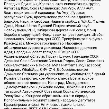
Правды и Единения, Каракольская инициативная группа,
Автоград Крю, Союз Славянских Сил Руси, Алля-Аят,
Благотворительный пансионат Ак Умут, Русская
республика Русь, Арестантское уголовное единство,
Башкорт, Нация и свобода, Нация и свобода, W.H.С., Фалунь
Дафа, Иртыш Ultras, Русский Патриотический клуб-
Новокузнецк/РПК, Сибирский державный союз, Фонд
борьбы с коррупцией, Фонд защиты прав граждан, Штабы
Навального, Совет граждан СССР Прикубанского округа г.
Краснодара, Мужское государство, Народное
объединение русского движения, Народное движение
Адат, Народный совет граждан РСФСР СССР
Архангельской области, Проект Штурм, Граждане СССР,
Держава Союз Советских Светлых Родов, Совет Советских
Социалистических Районов, Meta Platforms Inc, Facebook,
Instagram, WhatsApp, СИЧ-С14, Добровольческое
Движение Организации украинских националистов, Черный
Комитет, Татарстанское Региональное Всетатарское
общественное движение, Невоград, Молодежное
Демократическое Движение Весна, Верховный Совет
Татарской Автономной Советской Социалистической
Республики, Конгресс ойрат-калмыцкого народа,
Исполнительный комитет совета народных депутатов
Красноярского края, Этническое национальное