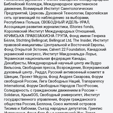
Библейский Колледж, Международное христианское
движение, Всемирный Институт Саентологических
Предприятий, Церковь Духовной Технологии, Европейская
сеть организаций по наблюдению за выборами,
Республика Польша, СВОБОДНЫЙ ИДЕЛЬ-УРАЛ,
Ассоциация развития журналистики, IStories fonds,
Королевский Институт Международных Отношений,
КРИМСЬКА ПРАВОЗАХИСНА ГРУПА, Фонд имени Генриха
Бёлля, Stichting Bellingcat, Bellingcat Ltd, The Insider, Институт
правовой инициативы Центральной и Восточной Европы,
Фонд Открытой Эстонии, Calvert 22 Foundation, Канадский
украинский конгресс, Институт Макдональда-Лорье,
Украинская национальная федерация Канады,
Декабристы, Международный научный центр им Вудро
Вильсона, Свободная пресса, Возрождение, Всеукраинский
духовный центр , Риддл, Русский антивоенный комитет в
Швеции, Проект Медуза, Фонд Андрея Сахарова, Форум
свободной России, Лига Свободных Наций, Transparеncy
International, Форум Свободных Народов ПостРоссии,
Солидарность с гражданским движением в России –
Solidarus, КрымSOS, Свободный университет, Институт
государственного управления, Форум гражданского
общества Россия, Беллона, Союз жителей островов
Тисима и Хабомаи, Съезд народных депутатов, Гринпис
Интернешнл, Фонд борьбы с коррупцией Инк, Завет