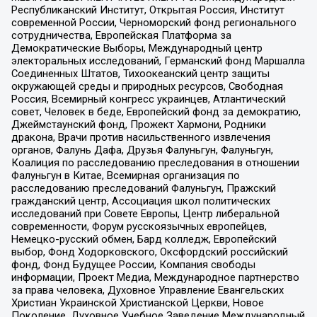
Республиканский Институт, Открытая Россия, Институт
современной России, Черноморский фонд регионального
сотрудничества, Европейская Платформа за
Демократические Выборы, Международный центр
электоральных исследований, Германский фонд Маршалла
Соединенных Штатов, Тихоокеанский центр защиты
окружающей среды и природных ресурсов, Свободная
Россия, Всемирный конгресс украинцев, Атлантический
совет, Человек в беде, Европейский фонд за демократию,
Джеймстаунский фонд, Прожект Хармони, Родники
дракона, Врачи против насильственного извлечения
органов, Фалунь Дафа, Друзья Фалуньгун, Фалуньгун,
Коалиция по расследованию преследования в отношении
Фалуньгун в Китае, Всемирная организация по
расследованию преследований Фалуньгун, Пражский
гражданский центр, Ассоциация школ политических
исследований при Совете Европы, Центр либеральной
современности, Форум русскоязычных европейцев,
Немецко-русский обмен, Бард колледж, Европейский
выбор, Фонд Ходорковского, Оксфордский российский
фонд, Фонд Будущее России, Компания свободы
информации, Проект Медиа, Международное партнерство
за права человека, Духовное Управление Евангельских
Христиан Украинской Христианской Церкви, Новое
Поколение, Духовное Учебное Заведение Международный