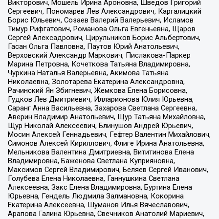
Викторович, Мошель Ирина Ароновна, Шведов Григорий
Сергеевич, Пономарев Лев Александрович, Каргалицкий
Борис Юльевич, Созаев Валерий Валерьевич, Исламов
Тимур Рифгатович, Романова Ольга Евгеньевна, Щаров
Сергей Алексадрович, Цирульников Борис Альбертович,
Гасан Ольга Павловна, Паутов Юрий Анатольевич,
Верховский Александр Маркович, Пислакова-Паркер
Марина Петровна, Кочеткова Татьяна Владимировна,
Чуркина Наталья Валерьевна, Акимова Татьяна
Николаевна, Золотарева Екатерина Александровна,
Рачинский Ян Збигневич, Жемкова Елена Борисовна,
Гудков Лев Дмитриевич, Илларионова Юлия Юрьевна,
Саранг Анна Васильевна, Захарова Светлана Сергеевна,
Аверин Владимир Анатольевич, Щур Татьяна Михайловна,
Щур Николай Алексеевич, Блинушов Андрей Юрьевич,
Мосин Алексей Геннадьевич, Гефтер Валентин Михайлович,
Симонов Алексей Кириллович, Флиге Ирина Анатольевна,
Мельникова Валентина Дмитриевна, Вититинова Елена
Владимировна, Баженова Светлана Куприяновна,
Максимов Сергей Владимирович, Беляев Сергей Иванович,
Голубева Елена Николаевна, Ганнушкина Светлана
Алексеевна, Закс Елена Владимировна, Буртина Елена
Юрьевна, Гендель Людмила Залмановна, Кокорина
Екатерина Алексеевна, Шуманов Илья Вячеславович,
Арапова Галина Юрьевна, Свечников Анатолий Мариевич,