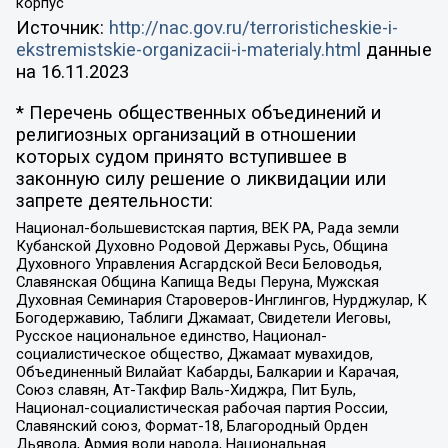
корпус
Источник:
http://nac.gov.ru/terroristicheskie-i-
ekstremistskie-organizacii-i-materialy.html
данные
на
16.11.2023
* Перечень общественных объединений и
религиозных организаций в отношении
которых судом принято вступившее в
законную силу решение о ликвидации или
запрете деятельности:
Национал-большевистская партия, ВЕК РА, Рада земли
Кубанской Духовно Родовой Державы Русь, Община
Духовного Управления Асгардской Веси Беловодья,
Славянская Община Капища Веды Перуна, Мужская
Духовная Семинария Староверов-Инглингов, Нурджулар, К
Богодержавию, Таблиги Джамаат, Свидетели Иеговы,
Русское национальное единство, Национал-
социалистическое общество, Джамаат мувахидов,
Объединенный Вилайат Кабарды, Балкарии и Карачая,
Союз славян, Ат-Такфир Валь-Хиджра, Пит Буль,
Национал-социалистическая рабочая партия России,
Славянский союз, Формат-18, Благородный Орден
Дьявола, Армия воли народа, Национальная