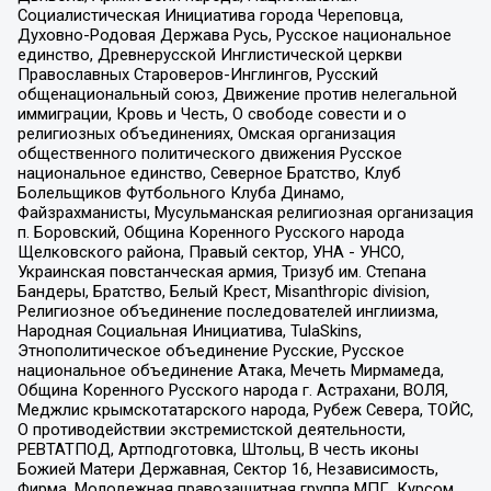
Социалистическая Инициатива города Череповца,
Духовно-Родовая Держава Русь, Русское национальное
единство, Древнерусской Инглистической церкви
Православных Староверов-Инглингов, Русский
общенациональный союз, Движение против нелегальной
иммиграции, Кровь и Честь, О свободе совести и о
религиозных объединениях, Омская организация
общественного политического движения Русское
национальное единство, Северное Братство, Клуб
Болельщиков Футбольного Клуба Динамо,
Файзрахманисты, Мусульманская религиозная организация
п. Боровский, Община Коренного Русского народа
Щелковского района, Правый сектор, УНА - УНСО,
Украинская повстанческая армия, Тризуб им. Степана
Бандеры, Братство, Белый Крест, Misanthropic division,
Религиозное объединение последователей инглиизма,
Народная Социальная Инициатива, TulaSkins,
Этнополитическое объединение Русские, Русское
национальное объединение Атака, Мечеть Мирмамеда,
Община Коренного Русского народа г. Астрахани, ВОЛЯ,
Меджлис крымскотатарского народа, Рубеж Севера, ТОЙС,
О противодействии экстремистской деятельности,
РЕВТАТПОД, Артподготовка, Штольц, В честь иконы
Божией Матери Державная, Сектор 16, Независимость,
Фирма, Молодежная правозащитная группа МПГ, Курсом