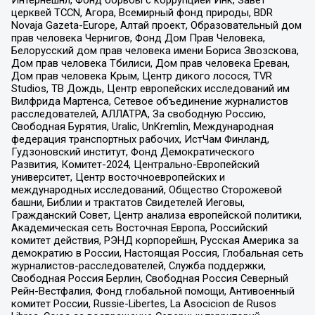
церквей TCCN, Агора, Всемирный фонд природы, BDR
Novaja Gazeta-Europe, Алтай проект, Образовательный дом
прав человека Чернигов, Фонд Дом Прав Человека,
Белорусский дом прав человека имени Бориса Звозскова,
Дом прав человека Тбилиси, Дом прав человека Ереван,
Дом прав человека Крым, Центр дикого лосося, TVR
Studios, ТВ Дождь, Центр европейских исследований им
Вилфрида Мартенса, Сетевое объединение журналистов
расследователей, АЛЛАТРА, За свободную Россию,
Свободная Бурятия, Uralic, UnKremlin, Международная
федерация транспортных рабочих, ИстЧам Финланд,
Гудзоновский институт, Фонд Демократического
Развития, Комитет-2024, Центрально-Европейский
университет, Центр восточноевропейских и
международных исследований, Общество Сторожевой
башни, Библии и трактатов Свидетелей Иеговы,
Гражданский Совет, Центр анализа европейской политики,
Академическая сеть Восточная Европа, Российский
комитет действия, РЭНД корпорейшн, Русская Америка за
демократию в России, Настоящая Россия, Глобальная сеть
журналистов-расследователей, Служба поддержки,
Свободная Россия Берлин, Свободная Россия Северный
Рейн-Вестфалия, Фонд глобальной помощи, Антивоенный
комитет России, Russie-Libertes, La Asocicion de Rusos