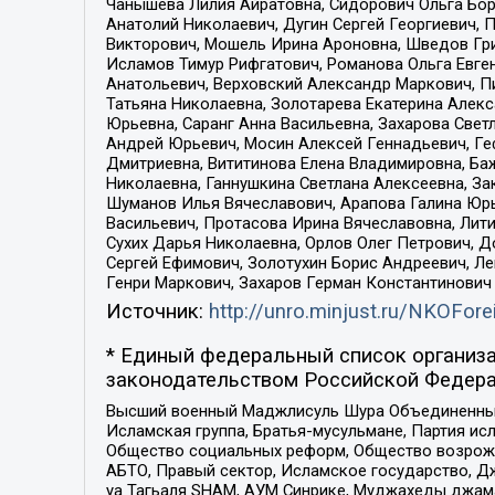
Чанышева Лилия Айратовна, Сидорович Ольга Бори
Анатолий Николаевич, Дугин Сергей Георгиевич, 
Викторович, Мошель Ирина Ароновна, Шведов Гри
Исламов Тимур Рифгатович, Романова Ольга Евге
Анатольевич, Верховский Александр Маркович, П
Татьяна Николаевна, Золотарева Екатерина Алек
Юрьевна, Саранг Анна Васильевна, Захарова Свет
Андрей Юрьевич, Мосин Алексей Геннадьевич, Ге
Дмитриевна, Вититинова Елена Владимировна, Ба
Николаевна, Ганнушкина Светлана Алексеевна, За
Шуманов Илья Вячеславович, Арапова Галина Юрь
Васильевич, Протасова Ирина Вячеславовна, Лит
Сухих Дарья Николаевна, Орлов Олег Петрович, 
Сергей Ефимович, Золотухин Борис Андреевич, Л
Генри Маркович, Захаров Герман Константинович
Источник:
http://unro.minjust.ru/NKOFore
* Единый федеральный список организа
законодательством Российской Федера
Высший военный Маджлисуль Шура Объединенных с
Исламская группа, Братья-мусульмане, Партия ис
Общество социальных реформ, Общество возрожд
АБТО, Правый сектор, Исламское государство, Д
уа Тагьаля SHAM, АУМ Синрике, Муджахеды джама