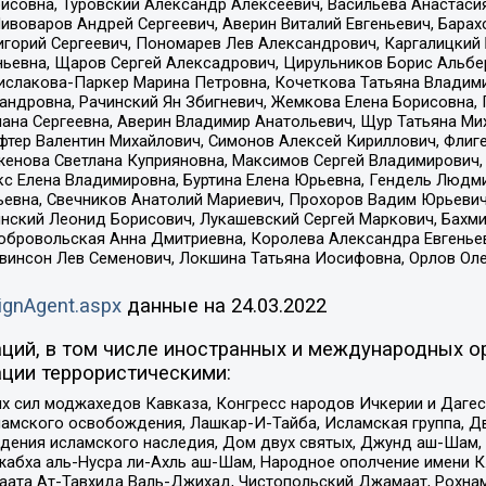
совна, Туровский Александр Алексеевич, Васильева Анастасия
Пивоваров Андрей Сергеевич, Аверин Виталий Евгеньевич, Бара
горий Сергеевич, Пономарев Лев Александрович, Каргалицкий 
ньевна, Щаров Сергей Алексадрович, Цирульников Борис Альбер
ислакова-Паркер Марина Петровна, Кочеткова Татьяна Владими
сандровна, Рачинский Ян Збигневич, Жемкова Елена Борисовна,
лана Сергеевна, Аверин Владимир Анатольевич, Щур Татьяна М
фтер Валентин Михайлович, Симонов Алексей Кириллович, Флиг
женова Светлана Куприяновна, Максимов Сергей Владимирович, 
кс Елена Владимировна, Буртина Елена Юрьевна, Гендель Людм
евна, Свечников Анатолий Мариевич, Прохоров Вадим Юрьевич
инский Леонид Борисович, Лукашевский Сергей Маркович, Бахм
Добровольская Анна Дмитриевна, Королева Александра Евгенье
евинсон Лев Семенович, Локшина Татьяна Иосифовна, Орлов Ол
ignAgent.aspx
данные на
24.03.2022
ций, в том числе иностранных и международных ор
ции террористическими:
ил моджахедов Кавказа, Конгресс народов Ичкерии и Дагеста
ламского освобождения, Лашкар-И-Тайба, Исламская группа, Дв
ения исламского наследия, Дом двух святых, Джунд аш-Шам, 
жабха аль-Нусра ли-Ахль аш-Шам, Народное ополчение имени К.
ата Ат-Тавхида Валь-Джихад, Чистопольский Джамаат, Рохнам