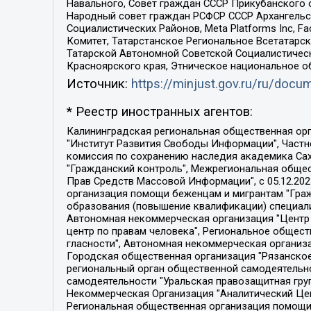
Навального, Совет граждан СССР Прикубанского 
Народный совет граждан РСФСР СССР Архангельск
Социалистических Районов, Meta Platforms Inc, 
Комитет, Татарстанское Региональное Всетатар
Татарской Автономной Советской Социалистическ
Красноярского края, Этническое национальное о
Источник:
https://minjust.gov.ru/ru/doc
* Реестр иностранных агентов:
Калининградская региональная общественная организация "Экозащита!-Женсовет", Фонд содействия защите прав и свобод граждан "Общественный вердикт", Фонд "Институт Развития Свободы Информации", Частное учреждение "Информационное агентство МЕМО. РУ", Региональная общественная организация "Общественная комиссия по сохранению наследия академика Сахарова", Фонд поддержки свободы прессы, Санкт-Петербургская общественная правозащитная организация "Гражданский контроль", Межрегиональная общественная организация "Информационно-просветительский центр "Мемориал", Региональный Фонд "Центр Защиты Прав Средств Массовой Информации", с 05.12.2023 Фонд "Центр Защиты Прав Средств массовой информации", Региональная общественная благотворительная организация помощи беженцам и мигрантам "Гражданское содействие", Негосударственное образовательное учреждение дополнительного профессионального образования (повышение квалификации) специалистов "АКАДЕМИЯ ПО ПРАВАМ ЧЕЛОВЕКА", Свердловская региональная общественная организация "Сутяжник", Автономная некоммерческая организация "Центр независимых социологических исследований", Союз общественных объединений "Российский исследовательский центр по правам человека", Региональное общественное учреждение научно-информационный центр "МЕМОРИАЛ", Некоммерческая организация "Фонд защиты гласности", Автономная некоммерческая организация "Институт прав человека", Городская общественная организация "Екатеринбургское общество "МЕМОРИАЛ", Городская общественная организация "Рязанское историко-просветительское и правозащитное общество "Мемориал" (Рязанский Мемориал), Челябинский региональный орган общественной самодеятельности – женское общественное объединение "Женщины Евразии", Челябинский региональный орган общественной самодеятельности "Уральская правозащитная группа", Фонд содействия защите здоровья и социальной справедливости имени Андрея Рылькова, Автономная Некоммерческая Организация "Аналитический Центр Юрия Левады", Автономная некоммерческая организация социальной поддержки населения "Проект Апрель", Региональная общественная организация помощи женщинам и детям, находящимся в кризисной ситуации "Информационно-методический центр "Анна", Фонд содействия развитию массовых коммуникаций и правовому просвещению "Так-так-Так", Фонд содействия устойчивому развитию "Серебряная тайга", Свердловский региональный общественный фонд социальных проектов "Новое время", "Idel.Реалии", Кавказ.Реалии, Крым.Реалии, Телеканал Настоящее Время, Татаро-башкирская служба Радио Свобода (Azatliq Radiosi), Радио Свободная Европа/Радио Свобода (PCE/PC), "Сибирь.Реалии", "Фактограф", Благотворительный фонд помощи осужденным и их семьям, Автономная некоммерческая организация "Институт глобализации и социальных движений", Фонд "В защиту прав заключенных", Частное учреждение "Центр поддержки и содействия развитию средств массовой информации", Пензенский региональный общественный благотворительный фонд "Гражданский союз", "Север.Реалии", Некоммерческая организация Фонд "Правовая инициатива", 