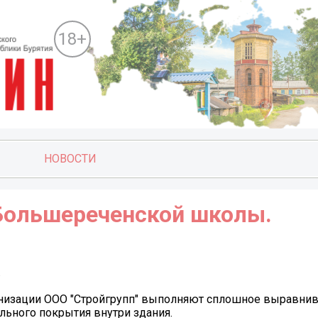
18+
НОВОСТИ
Большереченской школы.
.
анизации ООО "Стройгрупп" выполняют сплошное выравни
ольного покрытия внутри здания.