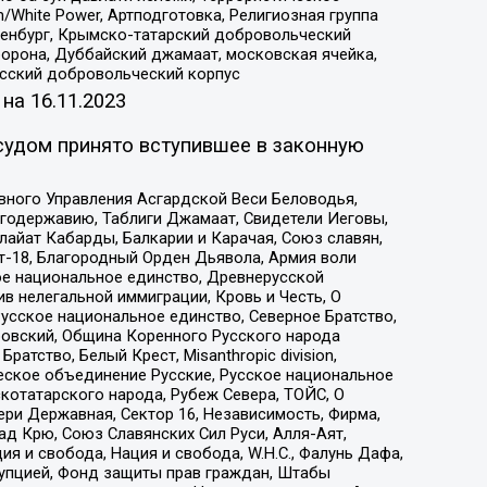
/White Power, Артподготовка, Религиозная группа
Оренбург, Крымско-татарский добровольческий
орона, Дуббайский джамаат, московская ячейка,
усский добровольческий корпус
 на
16.11.2023
судом принято вступившее в законную
вного Управления Асгардской Веси Беловодья,
годержавию, Таблиги Джамаат, Свидетели Иеговы,
айат Кабарды, Балкарии и Карачая, Союз славян,
т-18, Благородный Орден Дьявола, Армия воли
ое национальное единство, Древнерусской
 нелегальной иммиграции, Кровь и Честь, О
усское национальное единство, Северное Братство,
ровский, Община Коренного Русского народа
атство, Белый Крест, Misanthropic division,
еское объединение Русские, Русское национальное
котатарского народа, Рубеж Севера, ТОЙС, О
ри Державная, Сектор 16, Независимость, Фирма,
д Крю, Союз Славянских Сил Руси, Алля-Аят,
я и свобода, Нация и свобода, W.H.С., Фалунь Дафа,
рупцией, Фонд защиты прав граждан, Штабы