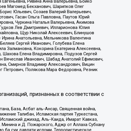
 Евгеньевна, Ривина Анна Валерьевна, Бойко
хоев Магомед Бекханович, Шарипков Олег
Борис Юльевич, Созаев Валерий Валерьевич,
тович, Гасан Ольга Павловна, Паутов Юрий
ровна, Чуркина Наталья Валерьевна, Акимова
 Гудков Лев Дмитриевич, Илларионова Юлия
ихайловна, Щур Николай Алексеевич, Блинушов
е Ирина Анатольевна, Мельникова Валентина
Беляев Сергей Иванович, Голубева Елена
ила Залмановна, Кокорина Екатерина Алексеевна,
, Шахова Елена Владимировна, Подузов Сергей
ин Вячеслав Иванович, Шабад Анатолий Ефимович,
вна, Смирнов Владимир Александрович, Вицин
ег Петрович, Полякова Мара Федоровна, Резник
ганизаций, признанных в соответствии с
на, База, Асбат аль-Ансар, Священная война,
ижение Талибан, Исламская партия Туркестана,
Исламский джихад, Аль-Каида, Имарат Кавказ,
 Минина и Д. Пожарского, Аджр от Аллаха Субхану
о ба суи давлати исломи, Террористическое