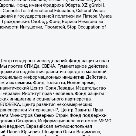
Европы, Фонд имени Фридриха Эберта, XZ gGmbH,
ls for International Education, Cultural Vistas,
ошений и государственной политики им Питера Мунка,
 Гражданских Свобод, Фонд Бориса Немцова за
имости Ингушетии, Прометей, Stop Occupation of
 Центр гендерных исследований, Фонд защиты прав
 Мы против СПИДа, СВЕЧА, Гуманитарное действие,
ддержки и содействия развитию средств массовой
р социально-информационных инициатив Действие,
 и их семьям, Фонд Тольятти, Новое время,
, Аналитический Центр Юрия Левады, Издательство
 Евразии, Институт прав человека, Фонд защиты
ких инициатив и социального партнерства,
ЕЛОВЕКА, Центр развития некоммерческих
 Трансперенси Интернешнл-Р, Центр Защиты Прав
овета Министров Северных Стран, Фонд поддержки
адемика Сахарова, Информационное агентство МЕМО.
ый вердикт, Евразийская антимонопольная
кий Павел Юрьевич, Шнырова Ольга Вадимовна,