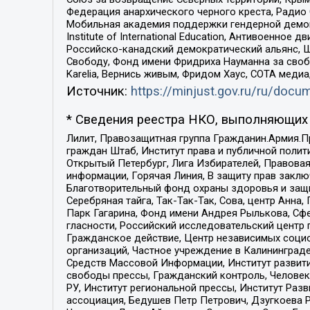
Федерация анархического черного креста, Радио
Мобильная академия поддержки гендерной демократи
Institute of International Education, Антивоенн
Российско-канадский демократический альянс, 
Свободу, Фонд имени Фридриха Науманна за свобо
Karelia, Вернись живым, Фридом Хаус, СОТА меди
Источник:
https://minjust.gov.ru/ru/doc
* Сведения реестра НКО, выполняющих 
Лилит, Правозащитная группа Гражданин.Армия.П
граждан Штаб, Институт права и публичной поли
Открытый Петербург, Лига Избирателей, Правова
информации, Горячая Линия, В защиту прав закл
Благотворительный фонд охраны здоровья и защи
Серебряная тайга, Так-Так-Так, Сова, центр Анн
Парк Гагарина, Фонд имени Андрея Рылькова, Сф
гласности, Российский исследовательский центр 
Гражданское действие, Центр независимых соци
организаций, Частное учреждение в Калининград
Средств Массовой Информации, Институт развити
свободы прессы, Гражданский контроль, Человек
РУ, Институт региональной прессы, Институт Ра
ассоциация, Бедушев Петр Петрович, Дзугкоева 