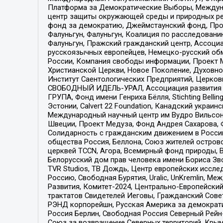
Платформа за Демократические Выборы, Междуна
центр защиты окружающей среды и природных ресу
фонд за демократию, Джеймстаунский фонд, Прож
Фалуньгун, Фалуньгун, Коалиция по расследован
Фалуньгун, Пражский гражданский центр, Ассоци
русскоязычных европейцев, Немецко-русский об
России, Компания свободы информации, Проект М
Христианской Церкви, Новое Поколение, Духовн
Институт Саентологических Предприятий, Церков
СВОБОДНЫЙ ИДЕЛЬ-УРАЛ, Ассоциация развития ж
ГРУПА, Фонд имени Генриха Бёлля, Stichting Bellin
Эстонии, Calvert 22 Foundation, Канадский укра
Международный научный центр им Вудро Вильсона
Швеции, Проект Медуза, Фонд Андрея Сахарова, Ф
Солидарность с гражданским движением в России 
общества Россия, Беллона, Союз жителей острово
церквей TCCN, Агора, Всемирный фонд природы, B
Белорусский дом прав человека имени Бориса Зво
TVR Studios, ТВ Дождь, Центр европейских иссл
Россию, Свободная Бурятия, Uralic, UnKremlin, 
Развития, Комитет-2024, Центрально-Европейски
трактатов Свидетелей Иеговы, Гражданский Совет
РЭНД корпорейшн, Русская Америка за демократи
Россия Берлин, Свободная Россия Северный Рейн-В
Союз за возвращение Северных территорий, Крымско