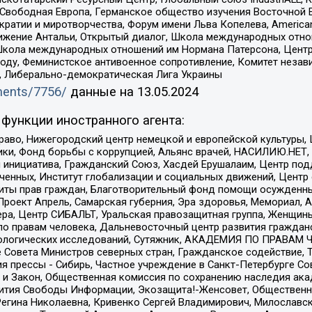
 Свободная Европа, Германское общество изучения Восточной 
и и миротворчества, Форум имени Льва Копелева, American Counci
ое движение Антальи, Открытый диалог, Школа международных отн
Школа международных отношений им Нормана Патерсона, Центр
ду, Феминистское антивоенное сопротивление, Комитет независ
а, Либерально-демократическая Лига Украины
uments/7756/
данные на
13.05.2024
функции иностранного агента:
раво, Нижегородский центр немецкой и европейской культуры,
тики, Фонд борьбы с коррупцией, Альянс врачей, НАСИЛИЮ.НЕТ,
я инициатива, Гражданский Союз, Хасдей Ерушалаим, Центр по
юченных, Институт глобализации и социальных движений, Цент
ты прав граждан, Благотворительный фонд помощи осужденным
а, Проект Апрель, Самарская губерния, Эра здоровья, Мемориал
ера, Центр СИБАЛЬТ, Уральская правозащитная группа, Женщины
по правам человека, Дальневосточный центр развития гражданс
ологических исследований, Сутяжник, АКАДЕМИЯ ПО ПРАВАМ Ч
е Совета Министров северных стран, Гражданское содействие,
я прессы - Сибирь, Частное учреждение в Санкт-Петербурге С
 и Закон, Общественная комиссия по сохранению наследия ак
звития Свободы Информации, Экозащита!-Женсовет, Общественн
Регина Николаевна, Кривенко Сергей Владимирович, Милославс