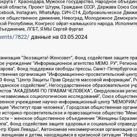
округа г. Краснодара, Мужское государство, Народное объедин
ой области, Проект Штурм, Граждане СССР, Держава Союз Сов
Facebook, Instagram, WhatsApp, СИЧ-С14, Добровольческое Движ
ское общественное движение, Невоград, Молодежное Демократ
ой Республики, Конгресс ойрат-калмыцкого народа, Исполнит
бъединение, ЛГБТ, Я.МЫ Сергей Фургал
uments/7822/
данные на
03.05.2024
Общество с ограниченной ответственностью "Радио Свободная Европа/Радио Свобода", Чешское информационное агентство "MEDIUM-ORIENT", Красноярская региональная общественная организация "Мы против СПИДа", Камалягин Денис Николаевич, Маркелов Сергей Евгеньевич, Пономарев Лев Александрович, Савицкая Людмила Алексеевна, Автономная некоммерческая организация "Центр по работе с проблемой насилия "НАСИЛИЮ.НЕТ", Межрегиональный профессиональный союз работников здравоохранения "Альянс врачей", Юридическое лицо, зарегистрированное в Латвийской Республике, SIA "Medusa Project" (регистрационный номер 40103797863, дата регистрации 10.06.2014), Некоммерческая организация "Фонд по борьбе с коррупцией", Автономная некоммерческая организация "Институт права и публичной политики", Баданин Роман Сергеевич, Гликин Максим Александрович, Железнова Мария Михайловна, Лукьянова Юлия Сергеевна, Маетная Елизавета Витальевна, Маняхин Петр Борисович, Чуракова Ольга Владимировна, Ярош Юлия Петровна, Юридическое лицо "The Insider SIA", зарегистрированное в Риге, Латвийская Республика (дата регистрации 26.06.2015), являющееся администратором доменного имени интернет-издания "The Insider SIA", https://theins.ru, Постернак Алексей Евгеньевич, Рубин Михаил Аркадьевич, Анин Роман Александрович, Юридическое лицо Istories fonds, зарегистрированное в Латвийской Республике (регистрационный номер 50008295751, дата регистрации 24.02.2020), Великовский Дмитрий Александрович, Долинина Ирина Николаевна, Мароховская Алеся Алексеевна, Шлейнов Роман Юрьевич, Шмагун Олеся Валентиновна, Общество с ограниченной ответственностью "Альтаир 2021", Общество с ограниченной ответственностью "Вега 2021", Общество с ограниченной ответственностью "Главный редактор 2021", Общество с ограниченной ответственностью "Ромашки монолит", Важенков Артем Валерьевич, Ивановская областная общественная организация "Центр гендерных исследований", Гурман Юрий Альбертович, Медиапроект "ОВД-Инфо", Егоров Владимир Владимирович, Жилинский Владимир Александрович, Общество с ограниченной ответственностью "ЗП", Иванова София Юрьевна, Карезина Инна Павловна, Кильтау Екатерина Викторовна, Петров Алексей Викторович, Пискунов Сергей Евгеньевич, Смирнов Сергей Сергеевич, Тихонов Михаил Сергеевич, Общество с ограниченной ответственностью "ЖУРНАЛИСТ-ИНОСТРАННЫЙ АГЕНТ", Арапова Галина Юрьевна, Вольтская Татьяна Анатольевна, Американская компания "Mason G.E.S. Anonymous Foundation" (США), являющаяся владельцем интернет-издания https://mnews.world/, Компания "Stichting Bellingcat", зарегистрированная в Нидерландах (дата регистрации 11.07.2018), Захаров Андрей Вячеславович, Клепиковская Екатерина Дмитриевна, Общество с ограниченной ответственностью "МЕМО", Перл Роман Александрович, Симонов Евгений Алексеевич, Соловьева Елена Анатольевна, Сотников Даниил Владимирович, Сурначева Елизавета Дмитриевна, Автономная некоммерческая организация по защите прав человека и информированию населения "Якутия – Наше Мнение", Общество с ограниченной ответственностью "Москоу диджитал медиа", с 26.01.2023 Общество с ограниченной ответственностью "Чайка Белые сады", Ветошкина Валерия Валерьевна, Заговора Максим Александрович, Межрегиональное общественное движение "Российская ЛГБТ - сеть", Оленичев Максим Владимирович, Павлов Иван Юрьевич, Скворцова Елена Сергеевна, Общество с ограниченной ответственностью "Как бы инагент", Кочетков Игорь Викторович, Общество с ограниченной ответственностью "Честные выборы", Еланчик Олег Александрович, Общество с ограниченной ответственностью "Нобелевский призыв", Гималова Регина Эмилевна, Григорьев Андрей Валерьевич, Григорьева Алина Александровна, Ассоциация по содействию защите прав призывников, альтернативнослужащих и военнослужащих "Правозащитная группа "Гражданин.Армия.Право", Хисамова Регина Фаритовна, Автономная некоммерческая организация по реализа