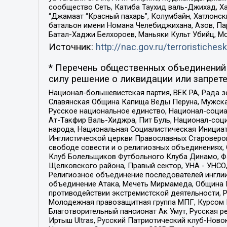
сообщество Сеть, Катиба Таухид валь-Джихад, Хай
“Джамаат “Красный пахарь”, Колумбайн, Хатлонск
батальон имени Номана Челебиджихана, Азов, Па
Батал-Хаджи Белхороев, Маньяки Культ Убийц, М
Источник:
http://nac.gov.ru/terroristichesk
* Перечень общественных объединений 
силу решение о ликвидации или запрете
Национал-большевистская партия, ВЕК РА, Рада 
Славянская Община Капища Веды Перуна, Мужская
Русское национальное единство, Национал-социа
Ат-Такфир Валь-Хиджра, Пит Буль, Национал-соц
народа, Национальная Социалистическая Инициат
Инглистической церкви Православных Староверов
свободе совести и о религиозных объединениях,
Клуб Болельщиков Футбольного Клуба Динамо, Фа
Щелковского района, Правый сектор, УНА - УНСО, У
Религиозное объединение последователей инглии
объединение Атака, Мечеть Мирмамеда, Община К
противодействии экстремистской деятельности, 
Молодежная правозащитная группа МПГ, Курсом П
Благотворительный пансионат Ак Умут, Русская ре
Иртыш Ultras, Русский Патриотический клуб-Нов