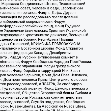
 Маршалла Соединенных Штатов, Тихоокеанский
нтический совет, Человек в беде, Европейский
 извлечения органов, Фалунь Дафа, Друзья
рганизация по расследованию преследований
тр либеральной современности, Форум
 Оксфордский российский фонд, Фонд Будущее
е Управление Евангельских Христиан Украинской
еждународное христианское движение, Всемирный
людению за выборами, Республика Польша,
народных Отношений, КРИМСЬКА ПРАВОЗАХИСНА
ы Центральной и Восточной Европы, Фонд Открытой
иональная федерация Канады, Декабристы,
тр , Риддл, Русский антивоенный комитет в
nternational, Форум Свободных Народов ПостРоссии,
дарственного управления, Форум гражданского
рнешнл, Фонд борьбы с коррупцией Инк, Завет
прав человека Чернигов, Фонд Дом Прав Человека,
н, Дом прав человека Крым, Центр дикого лосося,
стов расследователей, АЛЛАТРА, За свободную
д, Гудзоновский институт, Фонд Демократического
сследований, Общество Сторожевой башни, Библии и
сточная Европа, Российский комитет действия,
-расследователей, Служба поддержки, Свободная
 Russie-Libertes, La Asocicion de Rusos Libres,
an Election Monitor, Article 19, Мнение медиа,