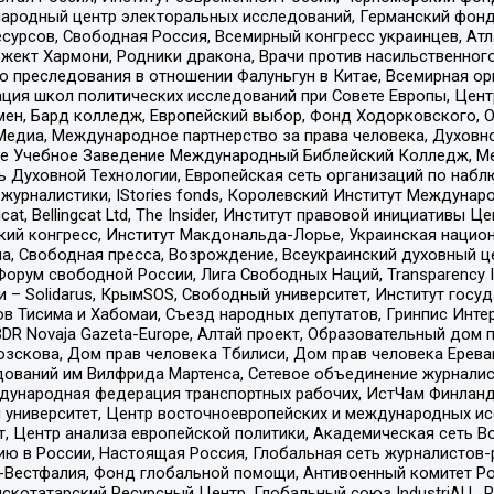
родный центр электоральных исследований, Германский фонд
рсов, Свободная Россия, Всемирный конгресс украинцев, Атла
ект Хармони, Родники дракона, Врачи против насильственного
ию преследования в отношении Фалуньгун в Китае, Всемирная о
ация школ политических исследований при Совете Европы, Цен
мен, Бард колледж, Европейский выбор, Фонд Ходорковского,
едиа, Международное партнерство за права человека, Духовно
ое Учебное Заведение Международный Библейский Колледж, М
ь Духовной Технологии, Европейская сеть организаций по наб
урналистики, IStories fonds, Королевский Институт Между
gcat, Bellingcat Ltd, The Insider, Институт правовой инициатив
инский конгресс, Институт Макдональда-Лорье, Украинская нац
, Свободная пресса, Возрождение, Всеукраинский духовный цен
орум свободной России, Лига Свободных Наций, Transparеncy I
– Solidarus, КрымSOS, Свободный университет, Институт госу
в Тисима и Хабомаи, Съезд народных депутатов, Гринпис Инте
DR Novaja Gazeta-Europe, Алтай проект, Образовательный дом 
зскова, Дом прав человека Тбилиси, Дом прав человека Ерева
едований им Вилфрида Мартенса, Сетевое объединение журнали
Международная федерация транспортных рабочих, ИстЧам Финлан
й университет, Центр восточноевропейских и международных и
, Центр анализа европейской политики, Академическая сеть Во
ю в России, Настоящая Россия, Глобальная сеть журналистов
естфалия, Фонд глобальной помощи, Антивоенный комитет России,
татарский Ресурсный Центр, Глобальный союз IndustriALL, Russi