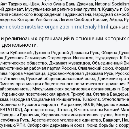
ят Тахрир аш-Шам, Ахлю Сунна Валь Джамаа, National Socialism
ий джамаат, Мусульманская религиозная группа п. Кушкуль г. 
ртия исламского возрождения Таджикистана, Народная самооб
олодёжь Которая Улыбается, Легион Свобода России, Айдар, Р
ie-i-ekstremistskie-organizacii-i-materialy.html
данные
и религиозных организаций в отношении которых 
 деятельности:
земли Кубанской Духовно Родовой Державы Русь, Община Духо
 Духовная Семинария Староверов-Инглингов, Нурджулар, К Бо
листическое общество, Джамаат мувахидов, Объединенный Вил
иалистическая рабочая партия России, Славянский союз, Форма
ива города Череповца, Духовно-Родовая Держава Русь, Русск
-Инглингов, Русский общенациональный союз, Движение против
 Омская организация общественного политического движения Р
йзрахманисты, Мусульманская религиозная организация п. Бо
краинская повстанческая армия, Тризуб им. Степана Бандеры, Бр
зма, Народная Социальная Инициатива, TulaSkins, Этнополитич
оренного Русского народа г. Астрахани, ВОЛЯ, Меджлис крымс
РЕВТАТПОД, Артподготовка, Штольц, В честь иконы Божией Мате
равды и Единения, Каракольская инициативная группа, Автогра
спублика Русь, Арестантское уголовное единство, Башкорт, Наци
окузнецк/РПК, Сибирский державный союз, Фонд борьбы с кор