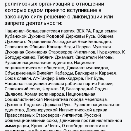
религиозных организаций в отношении
которых судом принято вступившее в
законную силу решение о ликвидации или
запрете деятельности:
Национал-большевистская партия, ВЕК РА, Рада земли
Кубанской Духовно Родовой Державы Русь, Община
Духовного Управления Асгардской Веси Беловодья,
Славянская Община Капища Веды Перуна, Мужская
Духовная Семинария Староверов-Инглингов, Нурджулар, К
Богодержавию, Таблиги Джамаат, Свидетели Иеговы,
Русское национальное единство, Национал-
социалистическое общество, Джамаат мувахидов,
Объединенный Вилайат Кабарды, Балкарии и Карачая,
Союз славян, Ат-Такфир Валь-Хиджра, Пит Буль,
Национал-социалистическая рабочая партия России,
Славянский союз, Формат-18, Благородный Орден
Дьявола, Армия воли народа, Национальная
Социалистическая Инициатива города Череповца,
Духовно-Родовая Держава Русь, Русское национальное
единство, Древнерусской Инглистической церкви
Православных Староверов-Инглингов, Русский
общенациональный союз, Движение против нелегальной
иммиграции, Кровь и Честь, О свободе совести и о