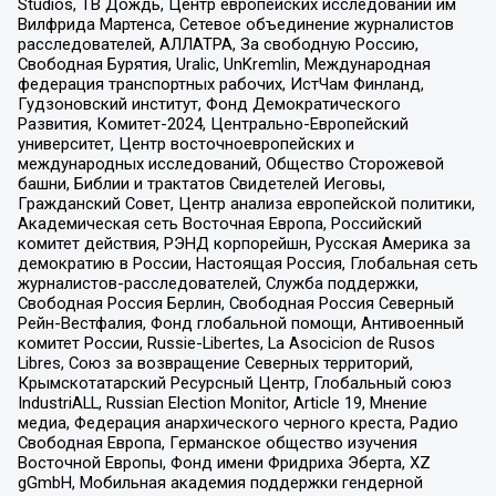
Studios, ТВ Дождь, Центр европейских исследований им
Вилфрида Мартенса, Сетевое объединение журналистов
расследователей, АЛЛАТРА, За свободную Россию,
Свободная Бурятия, Uralic, UnKremlin, Международная
федерация транспортных рабочих, ИстЧам Финланд,
Гудзоновский институт, Фонд Демократического
Развития, Комитет-2024, Центрально-Европейский
университет, Центр восточноевропейских и
международных исследований, Общество Сторожевой
башни, Библии и трактатов Свидетелей Иеговы,
Гражданский Совет, Центр анализа европейской политики,
Академическая сеть Восточная Европа, Российский
комитет действия, РЭНД корпорейшн, Русская Америка за
демократию в России, Настоящая Россия, Глобальная сеть
журналистов-расследователей, Служба поддержки,
Свободная Россия Берлин, Свободная Россия Северный
Рейн-Вестфалия, Фонд глобальной помощи, Антивоенный
комитет России, Russie-Libertes, La Asocicion de Rusos
Libres, Союз за возвращение Северных территорий,
Крымскотатарский Ресурсный Центр, Глобальный союз
IndustriALL, Russian Election Monitor, Article 19, Мнение
медиа, Федерация анархического черного креста, Радио
Свободная Европа, Германское общество изучения
Восточной Европы, Фонд имени Фридриха Эберта, XZ
gGmbH, Мобильная академия поддержки гендерной