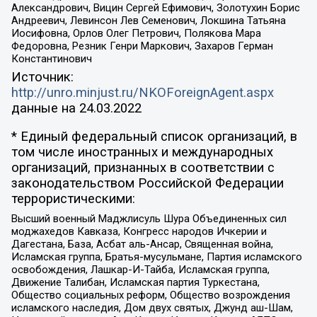
Александрович, Вицин Сергей Ефимович, Золотухин Борис
Андреевич, Левинсон Лев Семенович, Локшина Татьяна
Иосифовна, Орлов Олег Петрович, Полякова Мара
Федоровна, Резник Генри Маркович, Захаров Герман
Константинович
Источник:
http://unro.minjust.ru/NKOForeignAgent.aspx
данные на
24.03.2022
* Единый федеральный список организаций, в
том числе иностранных и международных
организаций, признанных в соответствии с
законодательством Российской Федерации
террористическими:
Высший военный Маджлисуль Шура Объединенных сил
моджахедов Кавказа, Конгресс народов Ичкерии и
Дагестана, База, Асбат аль-Ансар, Священная война,
Исламская группа, Братья-мусульмане, Партия исламского
освобождения, Лашкар-И-Тайба, Исламская группа,
Движение Талибан, Исламская партия Туркестана,
Общество социальных реформ, Общество возрождения
исламского наследия, Дом двух святых, Джунд аш-Шам,