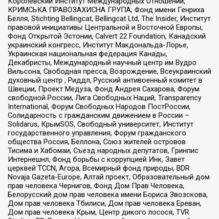
Королевский Институт Международных Отношений,
КРИМСЬКА ПРАВОЗАХИСНА ГРУПА, Фонд имени Генриха
Бёлля, Stichting Bellingcat, Bellingcat Ltd, The Insider, Институт
правовой инициативы Центральной и Восточной Европы,
Фонд Открытой Эстонии, Calvert 22 Foundation, Канадский
украинский конгресс, Институт Макдональда-Лорье,
Украинская национальная федерация Канады,
Декабристы, Международный научный центр им Вудро
Вильсона, Свободная пресса, Возрождение, Всеукраинский
духовный центр , Риддл, Русский антивоенный комитет в
Швеции, Проект Медуза, Фонд Андрея Сахарова, Форум
свободной России, Лига Свободных Наций, Transparеncy
International, Форум Свободных Народов ПостРоссии,
Солидарность с гражданским движением в России –
Solidarus, КрымSOS, Свободный университет, Институт
государственного управления, Форум гражданского
общества Россия, Беллона, Союз жителей островов
Тисима и Хабомаи, Съезд народных депутатов, Гринпис
Интернешнл, Фонд борьбы с коррупцией Инк, Завет
церквей TCCN, Агора, Всемирный фонд природы, BDR
Novaja Gazeta-Europe, Алтай проект, Образовательный дом
прав человека Чернигов, Фонд Дом Прав Человека,
Белорусский дом прав человека имени Бориса Звозскова,
Дом прав человека Тбилиси, Дом прав человека Ереван,
Дом прав человека Крым, Центр дикого лосося, TVR