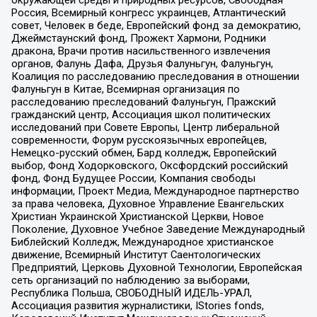
Россия, Всемирный конгресс украинцев, Атлантический
совет, Человек в беде, Европейский фонд за демократию,
Джеймстаунский фонд, Прожект Хармони, Родники
дракона, Врачи против насильственного извлечения
органов, Фалунь Дафа, Друзья Фалуньгун, Фалуньгун,
Коалиция по расследованию преследования в отношении
Фалуньгун в Китае, Всемирная организация по
расследованию преследований Фалуньгун, Пражский
гражданский центр, Ассоциация школ политических
исследований при Совете Европы, Центр либеральной
современности, Форум русскоязычных европейцев,
Немецко-русский обмен, Бард колледж, Европейский
выбор, Фонд Ходорковского, Оксфордский российский
фонд, Фонд Будущее России, Компания свободы
информации, Проект Медиа, Международное партнерство
за права человека, Духовное Управление Евангельских
Христиан Украинской Христианской Церкви, Новое
Поколение, Духовное Учебное Заведение Международный
Библейский Колледж, Международное христианское
движение, Всемирный Институт Саентологических
Предприятий, Церковь Духовной Технологии, Европейская
сеть организаций по наблюдению за выборами,
Республика Польша, СВОБОДНЫЙ ИДЕЛЬ-УРАЛ,
Ассоциация развития журналистики, IStories fonds,