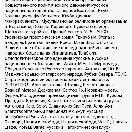
религиозных объединениях, Омская организация
общественного политического движения Русское
национальное единство, Северное Братство, Клуб
Болельщиков Футбольного Клуба Динамо,
Файзрахманисты, Мусульманская религиозная организация
п. Боровский, Община Коренного Русского народа
Щелковского района, Правый сектор, УНА - УНСО,
Украинская повстанческая армия, Тризуб им. Степана
Бандеры, Братство, Белый Крест, Misanthropic division,
Религиозное объединение последователей инглиизма,
Народная Социальная Инициатива, TulaSkins,
Этнополитическое объединение Русские, Русское
национальное объединение Атака, Мечеть Мирмамеда,
Община Коренного Русского народа г. Астрахани, ВОЛЯ,
Меджлис крымскотатарского народа, Рубеж Севера, ТОЙС,
О противодействии экстремистской деятельности,
РЕВТАТПОД, Артподготовка, Штольц, В честь иконы
Божией Матери Державная, Сектор 16, Независимость,
Фирма, Молодежная правозащитная группа МПГ, Курсом
Правды и Единения, Каракольская инициативная группа,
Автоград Крю, Союз Славянских Сил Руси, Алля-Аят,
Благотворительный пансионат Ак Умут, Русская
республика Русь, Арестантское уголовное единство,
Башкорт, Нация и свобода, Нация и свобода, W.H.С., Фалунь
Дафа, Иртыш Ultras, Русский Патриотический клуб-