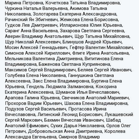
Марина Петровна, Кочеткова Татьяна Владимировна,
Чуркина Наталья Валерьевна, Акимова Татьяна
Николаевна, Золотарева Екатерина Александровна,
Рачинский Ян Збигневич, Жемкова Елена Борисовна,
Гудков Лев Дмитриевич, Илларионова Юлия Юрьевна,
Саранг Анна Васильевна, Захарова Светлана Сергеевна,
Аверин Владимир Анатольевич, Щур Татьяна Михайловна,
Щур Николай Алексеевич, Блинушов Андрей Юрьевич,
Мосин Алексей Геннадьевич, Гефтер Валентин Михайлович,
Симонов Алексей Кириллович, Флиге Ирина Анатольевна,
Мельникова Валентина Дмитриевна, Вититинова Елена
Владимировна, Баженова Светлана Куприяновна,
Максимов Сергей Владимирович, Беляев Сергей Иванович,
Голубева Елена Николаевна, Ганнушкина Светлана
Алексеевна, Закс Елена Владимировна, Буртина Елена
Юрьевна, Гендель Людмила Залмановна, Кокорина
Екатерина Алексеевна, Шуманов Илья Вячеславович,
Арапова Галина Юрьевна, Свечников Анатолий Мариевич,
Прохоров Вадим Юрьевич, Шахова Елена Владимировна,
Подузов Сергей Васильевич, Протасова Ирина
Вячеславовна, Литинский Леонид Борисович, Лукашевский
Сергей Маркович, Бахмин Вячеслав Иванович, Шабад
Анатолий Ефимович, Сухих Дарья Николаевна, Орлов Олег
Петрович, Добровольская Анна Дмитриевна, Королева
Александра Евгеньевна, Смирнов Владимир