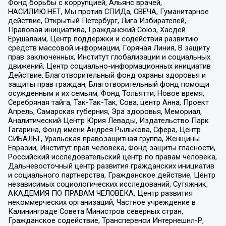
Фонд борьбы с коррупцией, Альянс врачей,
НАСИЛИЮ.НЕТ, Мы против СПИДа, СВЕЧА, Гуманитарное
действие, Открытый Петербург, Лига Избирателей,
Правовая инициатива, Гражданский Союз, Хасдей
Ерушалаим, Центр поддержки и содействия развитию
средств массовой информации, Горячая Линия, В защиту
прав заключенных, Институт глобализации и социальных
движений, Центр социально-информационных инициатив
Действие, Благотворительный фонд охраны здоровья и
защиты прав граждан, Благотворительный фонд помощи
осужденным и их семьям, Фонд Тольятти, Новое время,
Серебряная тайга, Так-Так-Так, Сова, центр Анна, Проект
Апрель, Самарская губерния, Эра здоровья, Мемориал,
Аналитический Центр Юрия Левады, Издательство Парк
Гагарина, Фонд имени Андрея Рылькова, Сфера, Центр
СИБАЛЬТ, Уральская правозащитная группа, Женщины
Евразии, Институт прав человека, Фонд защиты гласности,
Российский исследовательский центр по правам человека,
Дальневосточный центр развития гражданских инициатив
и социального партнерства, Гражданское действие, Центр
независимых социологических исследований, Сутяжник,
АКАДЕМИЯ ПО ПРАВАМ ЧЕЛОВЕКА, Центр развития
некоммерческих организаций, Частное учреждение в
Калининграде Совета Министров северных стран,
Гражданское содействие, Трансперенси Интернешнл-Р,