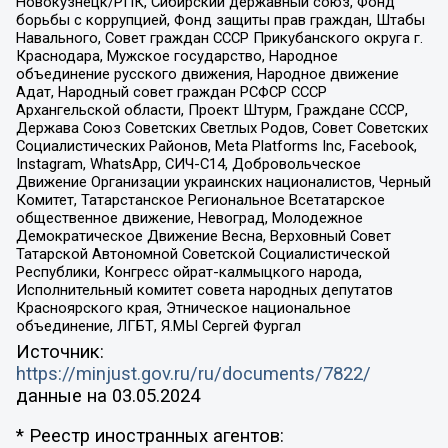
Новокузнецк/РПК, Сибирский державный союз, Фонд
борьбы с коррупцией, Фонд защиты прав граждан, Штабы
Навального, Совет граждан СССР Прикубанского округа г.
Краснодара, Мужское государство, Народное
объединение русского движения, Народное движение
Адат, Народный совет граждан РСФСР СССР
Архангельской области, Проект Штурм, Граждане СССР,
Держава Союз Советских Светлых Родов, Совет Советских
Социалистических Районов, Meta Platforms Inc, Facebook,
Instagram, WhatsApp, СИЧ-С14, Добровольческое
Движение Организации украинских националистов, Черный
Комитет, Татарстанское Региональное Всетатарское
общественное движение, Невоград, Молодежное
Демократическое Движение Весна, Верховный Совет
Татарской Автономной Советской Социалистической
Республики, Конгресс ойрат-калмыцкого народа,
Исполнительный комитет совета народных депутатов
Красноярского края, Этническое национальное
объединение, ЛГБТ, Я.МЫ Сергей Фургал
Источник:
https://minjust.gov.ru/ru/documents/7822/
данные на
03.05.2024
* Реестр иностранных агентов: