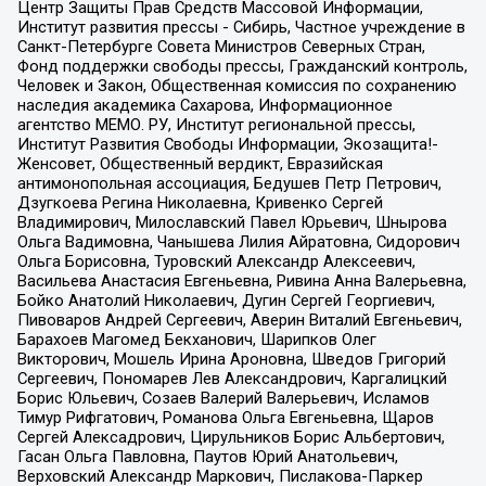
Центр Защиты Прав Средств Массовой Информации,
Институт развития прессы - Сибирь, Частное учреждение в
Санкт-Петербурге Совета Министров Северных Стран,
Фонд поддержки свободы прессы, Гражданский контроль,
Человек и Закон, Общественная комиссия по сохранению
наследия академика Сахарова, Информационное
агентство МЕМО. РУ, Институт региональной прессы,
Институт Развития Свободы Информации, Экозащита!-
Женсовет, Общественный вердикт, Евразийская
антимонопольная ассоциация, Бедушев Петр Петрович,
Дзугкоева Регина Николаевна, Кривенко Сергей
Владимирович, Милославский Павел Юрьевич, Шнырова
Ольга Вадимовна, Чанышева Лилия Айратовна, Сидорович
Ольга Борисовна, Туровский Александр Алексеевич,
Васильева Анастасия Евгеньевна, Ривина Анна Валерьевна,
Бойко Анатолий Николаевич, Дугин Сергей Георгиевич,
Пивоваров Андрей Сергеевич, Аверин Виталий Евгеньевич,
Барахоев Магомед Бекханович, Шарипков Олег
Викторович, Мошель Ирина Ароновна, Шведов Григорий
Сергеевич, Пономарев Лев Александрович, Каргалицкий
Борис Юльевич, Созаев Валерий Валерьевич, Исламов
Тимур Рифгатович, Романова Ольга Евгеньевна, Щаров
Сергей Алексадрович, Цирульников Борис Альбертович,
Гасан Ольга Павловна, Паутов Юрий Анатольевич,
Верховский Александр Маркович, Пислакова-Паркер