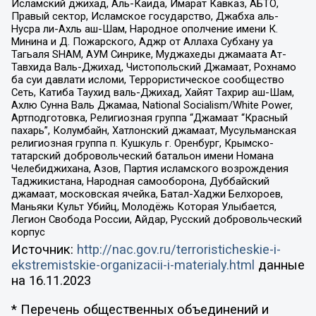
Исламский джихад, Аль-Каида, Имарат Кавказ, АБТО,
Правый сектор, Исламское государство, Джабха аль-
Нусра ли-Ахль аш-Шам, Народное ополчение имени К.
Минина и Д. Пожарского, Аджр от Аллаха Субхану уа
Тагьаля SHAM, АУМ Синрике, Муджахеды джамаата Ат-
Тавхида Валь-Джихад, Чистопольский Джамаат, Рохнамо
ба суи давлати исломи, Террористическое сообщество
Сеть, Катиба Таухид валь-Джихад, Хайят Тахрир аш-Шам,
Ахлю Сунна Валь Джамаа, National Socialism/White Power,
Артподготовка, Религиозная группа “Джамаат “Красный
пахарь”, Колумбайн, Хатлонский джамаат, Мусульманская
религиозная группа п. Кушкуль г. Оренбург, Крымско-
татарский добровольческий батальон имени Номана
Челебиджихана, Азов, Партия исламского возрождения
Таджикистана, Народная самооборона, Дуббайский
джамаат, московская ячейка, Батал-Хаджи Белхороев,
Маньяки Культ Убийц, Молодёжь Которая Улыбается,
Легион Свобода России, Айдар, Русский добровольческий
корпус
Источник:
http://nac.gov.ru/terroristicheskie-i-
ekstremistskie-organizacii-i-materialy.html
данные
на
16.11.2023
* Перечень общественных объединений и