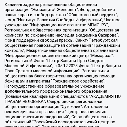
Калининградская региональная общественная организация "Экозащита!-Женсовет", Фонд содействия защите прав и свобод граждан "Общественный вердикт", Фонд "Институт Развития Свободы Информации", Частное учреждение "Информационное агентство МЕМО. РУ", Региональная общественная организация "Общественная комиссия по сохранению наследия академика Сахарова", Фонд поддержки свободы прессы, Санкт-Петербургская общественная правозащитная организация "Гражданский контроль", Межрегиональная общественная организация "Информационно-просветительский центр "Мемориал", Региональный Фонд "Центр Защиты Прав Средств Массовой Информации", с 05.12.2023 Фонд "Центр Защиты Прав Средств массовой информации", Региональная общественная благотворительная организация помощи беженцам и мигрантам "Гражданское содействие", Негосударственное образовательное учреждение дополнительного профессионального образования (повышение квалификации) специалистов "АКАДЕМИЯ ПО ПРАВАМ ЧЕЛОВЕКА", Свердловская региональная общественная организация "Сутяжник", Автономная некоммерческая организация "Центр независимых социологических исследований", Союз общественных объединений "Российский исследовательский центр по правам человека", Региональное общественное учреждение научно-информационный центр "МЕМОРИАЛ", Некоммерческая организация "Фонд защиты гласности", Автономная некоммерческая организация "Институт прав человека", Городская общественная организация "Екатеринбургское общество "МЕМОРИАЛ", Городская общественная организация "Рязанское историко-просветительское и правозащитное общество "Мемориал" (Рязанский Мемориал), Челябинский региональный орган общественной самодеятельности – женское общественное объединение "Женщины Евразии", Челябинский региональный орган общественной самодеятельности "Уральская правозащитная группа", Фонд содействия защите здоровья и социальной справедливости имени Андрея Рылькова, Автономная Некоммерческая Организация "Аналитический Центр Юрия Левады", Автономная некоммерческая организация социальной поддержки населения "Проект Апрель", Региональная общественная организация помощи женщинам и детям, находящимся в кризисной ситуации "Информационно-методический центр "Анна", Фонд содействия развитию массовых коммуникаций и правовому просвещению "Так-так-Так", Фонд содействия устойчивому развитию "Серебряная тайга", Свердловский региональный общественный фонд социальных проектов "Новое время", "Idel.Реалии", Кавказ.Реалии, Крым.Реалии, Телеканал Настоящее Время, Татаро-башкирская служба Радио Свобода (Azatliq Radiosi), Радио Свободная Европа/Радио Свобода (PCE/PC), "Сибирь.Реалии", "Фактограф", Благотворительный фонд помощи осужденным и их семьям, Автономная некоммерческая организация "Институт глобализации и социальных движений", Фонд "В защиту прав заключенных", Частное учреждение "Центр поддержки и содействия развитию средств массовой информации", Пензенский региональный общественный благотворительный фонд "Гражданский союз", "Север.Реалии", Некоммерческая организация Фонд "Правовая инициатива", Общество с ограниченной ответственностью "Радио Свободная Европа/Радио Свобода", Чешское информационное агентство "MEDIUM-ORIENT", Красноярская региональная общественная организация "Мы против СПИДа", Камалягин Денис Николаевич, Маркелов Сергей Евгеньевич, Пономарев Лев Александрович, Савицкая Людмила Алексеевна, Автономная некоммерческая организация "Центр по работе с проблемой насилия "НАСИЛИЮ.НЕТ", Межрегиональный профессиональный союз работников здравоохранения "Альянс врачей", Юридическое лицо, зарегистрированное в Латвийской Республике, SIA "Medusa Project" (регистрационный номер 40103797863, дата регистрации 10.06.2014), Некоммерческая организация "Фонд по борьбе с коррупцией", Автономная некоммерческая организация "Институт права и публичной политики", Баданин Роман Сергеевич, Гликин Максим Александрович, Железнова Мария Михайловна, Лукьянова Юлия Сергеевна, Маетная Елизавета Витальевна, Маняхин Петр Борисович, Чуракова Ольга Владимировна, Ярош Юлия Петровна, Юридическое лицо "The Insider SIA", зарегистрированное в Риге, Латвийская Республика (дата регистрации 26.06.2015), являющееся администратором доменного имени интернет-издания "The Insider SIA", https://theins.ru, Постернак Алексей Евгеньевич, Рубин Михаил Аркадьевич, Анин Роман Александрович, Юридическое лицо Istories fonds, зарегистрированное в Латвийской Республике (регистрационный номер 50008295751, дата регистрации 24.02.2020), Великовский Дмитрий Александрович, Долинина Ирина Николаевна, Мароховская Алеся Алексеевна, Шлейнов Роман Юрьевич, Шмагун Олеся Валентиновна, Общество с ограниченной ответственностью "Альтаир 2021", Общество с ограниченной ответственностью "Вега 2021", Общество с ограниченной ответственностью "Главный редактор 2021", Общество с ограниченной ответственностью "Ромашки монолит", Важенков Артем Валерьевич, Ивановская областная общественная организация "Центр гендерных исследований", Гурман Юрий Альбертович, Медиапроект "ОВД-Инфо", Егоров Владимир Владимирович, Жилинский Владимир Александрович, Общество с ограниченной ответственностью "ЗП", Иванова София Юрьевна, Карезина Инна Павловна, Кильтау Екатерина Викторовна, Петров Алексей Викторович, Пискунов Сергей Евгеньевич, Смирнов Сергей Сергеевич, Тихонов Михаил Сергеевич, Общество с ограниченной ответственностью "ЖУРНАЛИСТ-ИНОСТРАННЫЙ АГЕНТ", Арапова Галина Юрьевна, Вольтская Татьяна Анатольевна, Американская компания "Mason G.E.S. Anonymous Foundation" (США), являющаяся владельцем интернет-издания https://mnews.world/, Компания "Stichting Bellingcat", зарегистрированная в Нидерландах (дата регистрации 11.07.2018), Захаров Андрей Вячеславович, Клепиковская Екатерина Дмитриевна, Общество с ограниченной ответственностью "МЕМО", Перл Роман Александрович, Симонов Евгений Алексеевич, Соловьева Елена Анатольевна, Сотников Даниил Владимирович, Сурначева Елизавета Дмитриевна, Автономная некоммерческая организация по защите прав человека и информированию населения "Якутия – Наше Мнение", Общество с ограниченной ответственностью "Москоу диджитал медиа", с 26.01.2023 Общество с ограниченной ответственностью "Чайка Белые сады", Ветошкина Валерия Валерьевна, Заговора Максим Александрович, Межрегиональное общественное движение "Российская ЛГБТ - сеть", Оленичев Максим Владимирович, Павлов Иван Юрьевич, Скворцова Елена Сергеевна, Общество с ограниченной ответственностью "Как бы инагент", Кочетков Игорь Викторович, Общество с ограниченной ответственностью "Честные выборы", Еланчик Олег Александрович, Общество с ограниченной ответственностью "Нобелевский призыв", Гималова Регина Эмилевна, Григорьев Андрей Валерьевич, Григорьева Алина Александровна, Ассоциация по содействию защите прав призывников, альтернативнослужащих и военнослужащих "Правозащитная группа "Гражданин.Армия.Право", Хисамова Регина Фаритовна, Автономная некоммерческая организация по реализации социально-правовых программ "Лилит", Дальневосточное общественное движение "Маяк", Санкт-Петербургская ЛГБТ-инициативная группа "Выход", Инициативная группа ЛГБТ+ "Реверс", Алексеев Андрей Викторович, Бекбулатова Таисия Львовна, Беляев Иван Михайлович, Владыкина Елена Сергеевна, Гельман Марат Александрович, Никульшина Вероника Юрьевна, Толоконникова Надежда Андреевна, Шендерович Виктор Анатольевич, Общество с ограниченной ответственностью "Данное сообщение", Общество с ограниченной ответственностью Издательский дом "Новая глава", Айнбиндер Александра Александровна, Московский комьюнити-центр для ЛГБТ+инициатив, Благотворительный фонд развития филантропии, Deutsche Welle (Германия, Kurt-Schumacher-Strasse 3, 53113 Bonn), Борзунова Мария Михайловна, Воробьев Виктор Викторович, Голубева Анна Львовна, Константинова Алла Михайловна, Малкова Ирина Владимировна, Мурадов Мурад Абдулгалимович, Осетинская Елизавета Николаевна, Понасенков Евгений Николаевич, Ганапольский Матвей Юрьевич, Киселев Евгений Алексеевич, Борухович Ирина Григорьевна, Дремин Иван Тимофеевич, Дубровский Дмитрий Викторович, Красноярская региональная общественная организация поддержки и развития альтернативных образовательных технологий и межкультурных коммуникаций "ИНТЕРРА", Маяковская Екатерина Алексеевна, Фейгин Марк Захарович, Филимонов Андрей Викторович, Дзугкоева Регина Николаевна, Доброхотов Роман Александрович, Дудь Юрий Александрович, Елкин Сергей Владимирович, Кругликов Кирилл Игоревич, Сабунаева Мария Леонидовна, Семенов Алексей Владимирович, Шаинян Карен Багратович, Шульман Екатерина Михайловна, Асафьев Артур Валерьевич, Вахштайн Виктор Семенович, Венедиктов Алексей Алексеевич, Лушникова Екатерина Евгеньевна, Волков Леонид Михайлович, Невзоров Александр Глебович, Пархоменко Сергей Борисович, Сироткин Ярослав Николаевич, Кара-Мурза Владимир Владимирович, Баранова Наталья Владимировна, Гозман Леонид Яковлевич, Кагарлицкий Борис Юльевич, Климарев Михаил Валерьевич, Милов Владимир Станиславович, Автономная некоммерческая организация Краснодарский центр современного искусства "Типография", Моргенштерн Алишер Тагирович, Соболь Любовь Эдуардовна, Общество с ограниченной ответственностью "ЛИЗА НОРМ", Каспаров Гарри Кимович, Ходорковский Михаил Борисович, Общество с ограниченной ответственностью "Апрельские тезисы", Данилович Ирина Брониславовна, Кашин Олег Владимирович, Петров Николай Владимирович, Пивоваров Алексей Владимирович, Соколов Михаил Владимирович, Цветкова Юлия Владимировна, Чичваркин Евгений Александрович, Комитет против пыток/Команда против пыток, Общество с ограниченной ответственностью "Первый научный", Общество с ограниченной ответственностью "Вертолет и ко", Белоцерковская Вероника Борисовна, Кац Максим Евгеньевич, Лазарева Татьяна Юрьевна, Шаведдинов Руслан Табризович, Яшин Илья Валерьевич, Общество с ограниченной ответственностью "Иноагент ААВ", Алешковский Дмитрий Петрович, Альбац Евгения Марковна, Быков Дмитрий Львович, Галямина Юлия Евгеньевна, Лойко Сергей Леонидович, Мартынов Кирилл Константинович, Медведев Сергей Александрович, Крашенинников Федор Геннадиевич, Гордеева Катерина Вл