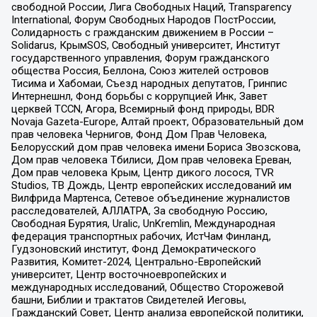
свободной России, Лига Свободных Наций, Transparеncy
International, Форум Свободных Народов ПостРоссии,
Солидарность с гражданским движением в России –
Solidarus, КрымSOS, Свободный университет, Институт
государственного управления, Форум гражданского
общества Россия, Беллона, Союз жителей островов
Тисима и Хабомаи, Съезд народных депутатов, Гринпис
Интернешнл, Фонд борьбы с коррупцией Инк, Завет
церквей TCCN, Агора, Всемирный фонд природы, BDR
Novaja Gazeta-Europe, Алтай проект, Образовательный дом
прав человека Чернигов, Фонд Дом Прав Человека,
Белорусский дом прав человека имени Бориса Звозскова,
Дом прав человека Тбилиси, Дом прав человека Ереван,
Дом прав человека Крым, Центр дикого лосося, TVR
Studios, ТВ Дождь, Центр европейских исследований им
Вилфрида Мартенса, Сетевое объединение журналистов
расследователей, АЛЛАТРА, За свободную Россию,
Свободная Бурятия, Uralic, UnKremlin, Международная
федерация транспортных рабочих, ИстЧам Финланд,
Гудзоновский институт, Фонд Демократического
Развития, Комитет-2024, Центрально-Европейский
университет, Центр восточноевропейских и
международных исследований, Общество Сторожевой
башни, Библии и трактатов Свидетелей Иеговы,
Гражданский Совет, Центр анализа европейской политики,