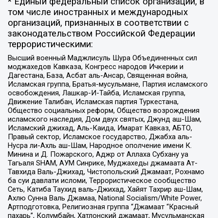
* Единый федеральный список организаций, в
том числе иностранных и международных
организаций, признанных в соответствии с
законодательством Российской Федерации
террористическими:
Высший военный Маджлисуль Шура Объединенных сил
моджахедов Кавказа, Конгресс народов Ичкерии и
Дагестана, База, Асбат аль-Ансар, Священная война,
Исламская группа, Братья-мусульмане, Партия исламского
освобождения, Лашкар-И-Тайба, Исламская группа,
Движение Талибан, Исламская партия Туркестана,
Общество социальных реформ, Общество возрождения
исламского наследия, Дом двух святых, Джунд аш-Шам,
Исламский джихад, Аль-Каида, Имарат Кавказ, АБТО,
Правый сектор, Исламское государство, Джабха аль-
Нусра ли-Ахль аш-Шам, Народное ополчение имени К.
Минина и Д. Пожарского, Аджр от Аллаха Субхану уа
Тагьаля SHAM, АУМ Синрике, Муджахеды джамаата Ат-
Тавхида Валь-Джихад, Чистопольский Джамаат, Рохнамо
ба суи давлати исломи, Террористическое сообщество
Сеть, Катиба Таухид валь-Джихад, Хайят Тахрир аш-Шам,
Ахлю Сунна Валь Джамаа, National Socialism/White Power,
Артподготовка, Религиозная группа “Джамаат “Красный
пахарь”, Колумбайн, Хатлонский джамаат, Мусульманская