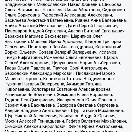
Владимирович, Милославский Павел Юрьевич, Шнырова
Ольга Вадимовна, Чанышева Лилия Айратовна, Сидорович
Ольга Борисовна, Туровский Александр Алексеевич,
Васильева Анастасия Евгеньевна, Ривина Анна Валерьевна,
Бойко Анатолий Николаевич, Дугин Сергей Георгиевич,
Пивоваров Андрей Сергеевич, Аверин Виталий Евгеньевич,
Барахоев Магомед Бекханович, Шарипков Олег
Викторович, Мошель Ирина Ароновна, Шведов Григорий
Сергеевич, Пономарев Лев Александрович, Каргалицкий
Борис Юльевич, Созаев Валерий Валерьевич, Исламов
Тимур Рифгатович, Романова Ольга Евгеньевна, Щаров
Сергей Алексадрович, Цирульников Борис Альбертович,
Гасан Ольга Павловна, Паутов Юрий Анатольевич,
Верховский Александр Маркович, Пислакова-Паркер
Марина Петровна, Кочеткова Татьяна Владимировна,
Чуркина Наталья Валерьевна, Акимова Татьяна
Николаевна, Золотарева Екатерина Александровна,
Рачинский Ян Збигневич, Жемкова Елена Борисовна,
Гудков Лев Дмитриевич, Илларионова Юлия Юрьевна,
Саранг Анна Васильевна, Захарова Светлана Сергеевна,
Аверин Владимир Анатольевич, Щур Татьяна Михайловна,
Щур Николай Алексеевич, Блинушов Андрей Юрьевич,
Мосин Алексей Геннадьевич, Гефтер Валентин Михайлович,
Симонов Алексей Кириллович, Флиге Ирина Анатольевна,
Мельникова Валентина Дмитриевна, Вититинова Елена