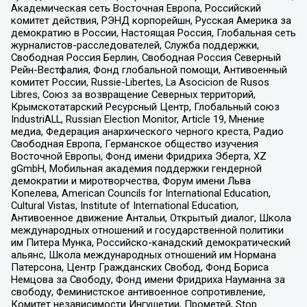
Академическая сеть Восточная Европа, Российский
комитет действия, РЭНД корпорейшн, Русская Америка за
демократию в России, Настоящая Россия, Глобальная сеть
журналистов-расследователей, Служба поддержки,
Свободная Россия Берлин, Свободная Россия Северный
Рейн-Вестфалия, Фонд глобальной помощи, Антивоенный
комитет России, Russie-Libertes, La Asocicion de Rusos
Libres, Союз за возвращение Северных территорий,
Крымскотатарский Ресурсный Центр, Глобальный союз
IndustriALL, Russian Election Monitor, Article 19, Мнение
медиа, Федерация анархического черного креста, Радио
Свободная Европа, Германское общество изучения
Восточной Европы, Фонд имени Фридриха Эберта, XZ
gGmbH, Мобильная академия поддержки гендерной
демократии и миротворчества, Форум имени Льва
Копелева, American Councils for International Education,
Cultural Vistas, Institute of International Education,
Антивоенное движение Антальи, Открытый диалог, Школа
международных отношений и государственной политики
им Питера Мунка, Российско-канадский демократический
альянс, Школа международных отношений им Нормана
Патерсона, Центр Гражданских Свобод, Фонд Бориса
Немцова за Свободу, Фонд имени Фридриха Науманна за
свободу, Феминистское антивоенное сопротивление,
Комитет независимости Ингушетии, Прометей, Stop