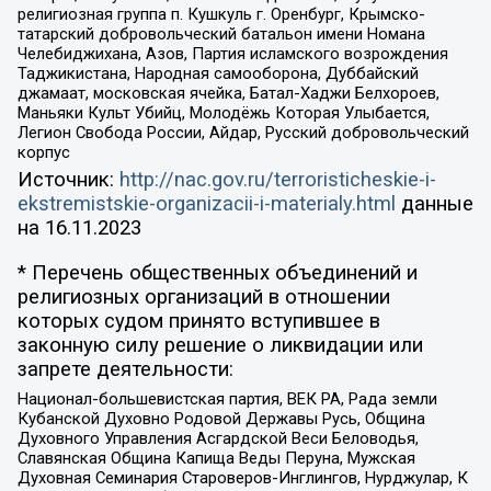
религиозная группа п. Кушкуль г. Оренбург, Крымско-
татарский добровольческий батальон имени Номана
Челебиджихана, Азов, Партия исламского возрождения
Таджикистана, Народная самооборона, Дуббайский
джамаат, московская ячейка, Батал-Хаджи Белхороев,
Маньяки Культ Убийц, Молодёжь Которая Улыбается,
Легион Свобода России, Айдар, Русский добровольческий
корпус
Источник:
http://nac.gov.ru/terroristicheskie-i-
ekstremistskie-organizacii-i-materialy.html
данные
на
16.11.2023
* Перечень общественных объединений и
религиозных организаций в отношении
которых судом принято вступившее в
законную силу решение о ликвидации или
запрете деятельности:
Национал-большевистская партия, ВЕК РА, Рада земли
Кубанской Духовно Родовой Державы Русь, Община
Духовного Управления Асгардской Веси Беловодья,
Славянская Община Капища Веды Перуна, Мужская
Духовная Семинария Староверов-Инглингов, Нурджулар, К