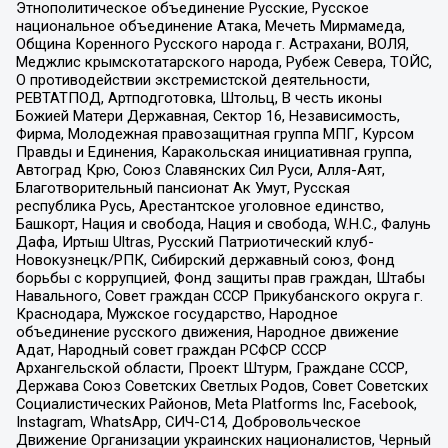
Этнополитическое объединение Русские, Русское
национальное объединение Атака, Мечеть Мирмамеда,
Община Коренного Русского народа г. Астрахани, ВОЛЯ,
Меджлис крымскотатарского народа, Рубеж Севера, ТОЙС,
О противодействии экстремистской деятельности,
РЕВТАТПОД, Артподготовка, Штольц, В честь иконы
Божией Матери Державная, Сектор 16, Независимость,
Фирма, Молодежная правозащитная группа МПГ, Курсом
Правды и Единения, Каракольская инициативная группа,
Автоград Крю, Союз Славянских Сил Руси, Алля-Аят,
Благотворительный пансионат Ак Умут, Русская
республика Русь, Арестантское уголовное единство,
Башкорт, Нация и свобода, Нация и свобода, W.H.С., Фалунь
Дафа, Иртыш Ultras, Русский Патриотический клуб-
Новокузнецк/РПК, Сибирский державный союз, Фонд
борьбы с коррупцией, Фонд защиты прав граждан, Штабы
Навального, Совет граждан СССР Прикубанского округа г.
Краснодара, Мужское государство, Народное
объединение русского движения, Народное движение
Адат, Народный совет граждан РСФСР СССР
Архангельской области, Проект Штурм, Граждане СССР,
Держава Союз Советских Светлых Родов, Совет Советских
Социалистических Районов, Meta Platforms Inc, Facebook,
Instagram, WhatsApp, СИЧ-С14, Добровольческое
Движение Организации украинских националистов, Черный