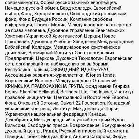
современности, Форум русскоязычных европейцев,
Немецко-русский обмен, Бард колледж, Европейский
выбор, Фонд Ходорковского, Оксфордский российский
фонд, Фонд Будущее России, Компания свободы
информации, Проект Медиа, Международное партнерство
за права человека, Духовное Управление Евангельских
Христиан Украинской Христианской Церкви, Новое
Поколение, Духовное Учебное Заведение Международный
Библейский Колледж, Международное христианское
движение, Всемирный Институт Саентологических
Предприятий, Церковь Духовной Технологии, Европейская
сеть организаций по наблюдению за выборами,
Республика Польша, СВОБОДНЫЙ ИДЕЛЬ-УРАЛ,
Ассоциация развития журналистики, IStories fonds,
Королевский Институт Международных Отношений,
КРИМСЬКА ПРАВОЗАХИСНА ГРУПА, Фонд имени Генриха
Бёлля, Stichting Bellingcat, Bellingcat Ltd, The Insider, Институт
правовой инициативы Центральной и Восточной Европы,
Фонд Открытой Эстонии, Calvert 22 Foundation, Канадский
украинский конгресс, Институт Макдональда-Лорье,
Украинская национальная федерация Канады,
Декабристы, Международный научный центр им Вудро
Вильсона, Свободная пресса, Возрождение, Всеукраинский
духовный центр , Риддл, Русский антивоенный комитет в
Швеции, Проект Медуза, Фонд Андрея Сахарова, Форум