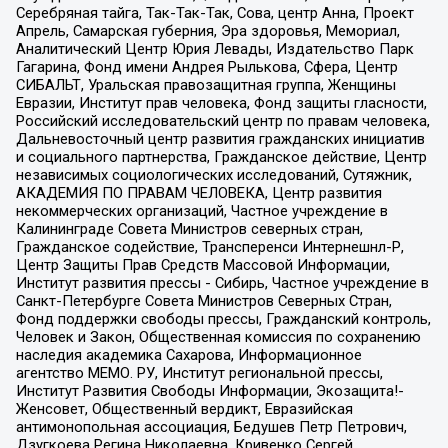
Серебряная тайга, Так-Так-Так, Сова, центр Анна, Проект
Апрель, Самарская губерния, Эра здоровья, Мемориал,
Аналитический Центр Юрия Левады, Издательство Парк
Гагарина, Фонд имени Андрея Рылькова, Сфера, Центр
СИБАЛЬТ, Уральская правозащитная группа, Женщины
Евразии, Институт прав человека, Фонд защиты гласности,
Российский исследовательский центр по правам человека,
Дальневосточный центр развития гражданских инициатив
и социального партнерства, Гражданское действие, Центр
независимых социологических исследований, Сутяжник,
АКАДЕМИЯ ПО ПРАВАМ ЧЕЛОВЕКА, Центр развития
некоммерческих организаций, Частное учреждение в
Калининграде Совета Министров северных стран,
Гражданское содействие, Трансперенси Интернешнл-Р,
Центр Защиты Прав Средств Массовой Информации,
Институт развития прессы - Сибирь, Частное учреждение в
Санкт-Петербурге Совета Министров Северных Стран,
Фонд поддержки свободы прессы, Гражданский контроль,
Человек и Закон, Общественная комиссия по сохранению
наследия академика Сахарова, Информационное
агентство МЕМО. РУ, Институт региональной прессы,
Институт Развития Свободы Информации, Экозащита!-
Женсовет, Общественный вердикт, Евразийская
антимонопольная ассоциация, Бедушев Петр Петрович,
Дзугкоева Регина Николаевна, Кривенко Сергей