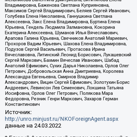
Владимировна, Баженова Светлана Куприяновна,
Максимов Сергей Владимирович, Беляев Сергей Иванович,
Голубева Елена Николаевна, Ганнушкина Светлана
Алексеевна, Закс Елена Владимировна, Буртина Елена
Юрьевна, Гендель Людмила Залмановна, Кокорина
Екатерина Алексеевна, Шуманов Илья Вячеславович,
Арапова Галина Юрьевна, Свечников Анатолий Мариевич,
Прохоров Вадим Юрьевич, Шахова Елена Владимировна,
Подузов Сергей Васильевич, Протасова Ирина
Вячеславовна, Литинский Леонид Борисович, Лукашевский
Сергей Маркович, Бахмин Вячеслав Иванович, Шабад
Анатолий Ефимович, Сухих Дарья Николаевна, Орлов Олег
Петрович, Добровольская Анна Дмитриевна, Королева
Александра Евгеньевна, Смирнов Владимир
Александрович, Вицин Сергей Ефимович, Золотухин Борис
Андреевич, Левинсон Лев Семенович, Локшина Татьяна
Иосифовна, Орлов Олег Петрович, Полякова Мара
Федоровна, Резник Генри Маркович, Захаров Герман
Константинович
Источник:
http://unro.minjust.ru/NKOForeignAgent.aspx
данные на
24.03.2022