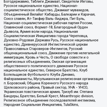
Богодержавию, Таблиги Джамаат, Свидетели Иеговы,
Русское национальное единство, Национал-
социалистическое общество, Джамаат мувахидов,
Объединенный Вилайат Кабарды, Балкарии и Карачая,
Союз славян, Ат-Такфир Валь-Хиджра, Пит Буль,
Национал-социалистическая рабочая партия России,
Славянский союз, Формат-18, Благородный Орден
Дьявола, Армия воли народа, Национальная
Социалистическая Инициатива города Череповца,
Духовно-Родовая Держава Русь, Русское национальное
единство, Древнерусской Инглистической церкви
Православных Староверов-Инглингов, Русский
общенациональный союз, Движение против нелегальной
иммиграции, Кровь и Честь, О свободе совести и о
религиозных объединениях, Омская организация
общественного политического движения Русское
национальное единство, Северное Братство, Клуб
Болельщиков Футбольного Клуба Динамо,
Файзрахманисты, Мусульманская религиозная организация
п. Боровский, Община Коренного Русского народа
Щелковского района, Правый сектор, УНА - УНСО,
Украинская повстанческая армия, Тризуб им. Степана
Бандеры, Братство, Белый Крест, Misanthropic division,
Религиозное объединение последователей инглиизма,
Народная Социальная Инициатива, TulaSkins,