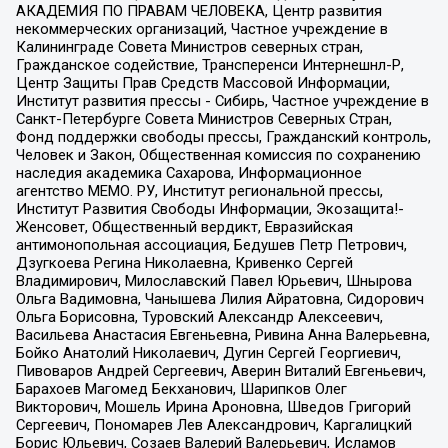
АКАДЕМИЯ ПО ПРАВАМ ЧЕЛОВЕКА, Центр развития
некоммерческих организаций, Частное учреждение в
Калининграде Совета Министров северных стран,
Гражданское содействие, Трансперенси Интернешнл-Р,
Центр Защиты Прав Средств Массовой Информации,
Институт развития прессы - Сибирь, Частное учреждение в
Санкт-Петербурге Совета Министров Северных Стран,
Фонд поддержки свободы прессы, Гражданский контроль,
Человек и Закон, Общественная комиссия по сохранению
наследия академика Сахарова, Информационное
агентство МЕМО. РУ, Институт региональной прессы,
Институт Развития Свободы Информации, Экозащита!-
Женсовет, Общественный вердикт, Евразийская
антимонопольная ассоциация, Бедушев Петр Петрович,
Дзугкоева Регина Николаевна, Кривенко Сергей
Владимирович, Милославский Павел Юрьевич, Шнырова
Ольга Вадимовна, Чанышева Лилия Айратовна, Сидорович
Ольга Борисовна, Туровский Александр Алексеевич,
Васильева Анастасия Евгеньевна, Ривина Анна Валерьевна,
Бойко Анатолий Николаевич, Дугин Сергей Георгиевич,
Пивоваров Андрей Сергеевич, Аверин Виталий Евгеньевич,
Барахоев Магомед Бекханович, Шарипков Олег
Викторович, Мошель Ирина Ароновна, Шведов Григорий
Сергеевич, Пономарев Лев Александрович, Каргалицкий
Борис Юльевич, Созаев Валерий Валерьевич, Исламов