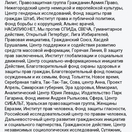
Лилит, Правозащитная группа Гражданин.Армия.Право,
Нижегородский центр немецкой и европейской культуры,
Центр гендерных исследований, Фонд защиты прав
граждан Штаб, Институт права и публичной политики,
Фонд борьбы с коррупцией, Альянс врачей,
НАСИЛИЮ.НЕТ, Мы против СПИДа, СВЕЧА, Гуманитарное
действие, Открытый Петербург, Лига Избирателей,
Правовая инициатива, Гражданский Союз, Хасдей
Ерушалаим, Центр поддержки и содействия развитию
средств массовой информации, Горячая Линия, В защиту
прав заключенных, Институт глобализации и социальных
движений, Центр социально-информационных инициатив
Действие, Благотворительный фонд охраны здоровья и
защиты прав граждан, Благотворительный фонд помощи
осужденным и их семьям, Фонд Тольятти, Новое время,
Серебряная тайга, Так-Так-Так, Сова, центр Анна, Проект
Апрель, Самарская губерния, Эра здоровья, Мемориал,
Аналитический Центр Юрия Левады, Издательство Парк
Гагарина, Фонд имени Андрея Рылькова, Сфера, Центр
СИБАЛЬТ, Уральская правозащитная группа, Женщины
Евразии, Институт прав человека, Фонд защиты гласности,
Российский исследовательский центр по правам человека,
Дальневосточный центр развития гражданских инициатив
и социального партнерства, Гражданское действие, Центр
независимых социологических исследований, Сутяжник,