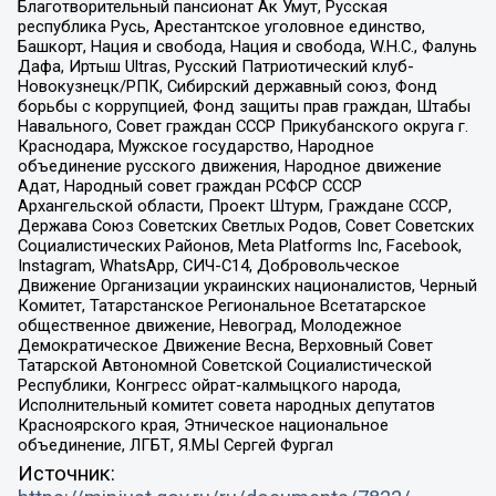
Благотворительный пансионат Ак Умут, Русская
республика Русь, Арестантское уголовное единство,
Башкорт, Нация и свобода, Нация и свобода, W.H.С., Фалунь
Дафа, Иртыш Ultras, Русский Патриотический клуб-
Новокузнецк/РПК, Сибирский державный союз, Фонд
борьбы с коррупцией, Фонд защиты прав граждан, Штабы
Навального, Совет граждан СССР Прикубанского округа г.
Краснодара, Мужское государство, Народное
объединение русского движения, Народное движение
Адат, Народный совет граждан РСФСР СССР
Архангельской области, Проект Штурм, Граждане СССР,
Держава Союз Советских Светлых Родов, Совет Советских
Социалистических Районов, Meta Platforms Inc, Facebook,
Instagram, WhatsApp, СИЧ-С14, Добровольческое
Движение Организации украинских националистов, Черный
Комитет, Татарстанское Региональное Всетатарское
общественное движение, Невоград, Молодежное
Демократическое Движение Весна, Верховный Совет
Татарской Автономной Советской Социалистической
Республики, Конгресс ойрат-калмыцкого народа,
Исполнительный комитет совета народных депутатов
Красноярского края, Этническое национальное
объединение, ЛГБТ, Я.МЫ Сергей Фургал
Источник: