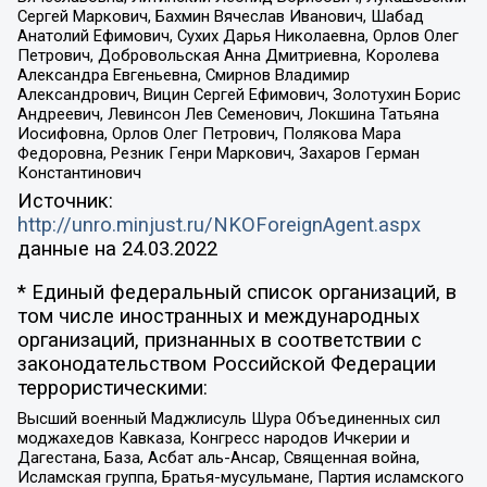
Сергей Маркович, Бахмин Вячеслав Иванович, Шабад
Анатолий Ефимович, Сухих Дарья Николаевна, Орлов Олег
Петрович, Добровольская Анна Дмитриевна, Королева
Александра Евгеньевна, Смирнов Владимир
Александрович, Вицин Сергей Ефимович, Золотухин Борис
Андреевич, Левинсон Лев Семенович, Локшина Татьяна
Иосифовна, Орлов Олег Петрович, Полякова Мара
Федоровна, Резник Генри Маркович, Захаров Герман
Константинович
Источник:
http://unro.minjust.ru/NKOForeignAgent.aspx
данные на
24.03.2022
* Единый федеральный список организаций, в
том числе иностранных и международных
организаций, признанных в соответствии с
законодательством Российской Федерации
террористическими:
Высший военный Маджлисуль Шура Объединенных сил
моджахедов Кавказа, Конгресс народов Ичкерии и
Дагестана, База, Асбат аль-Ансар, Священная война,
Исламская группа, Братья-мусульмане, Партия исламского