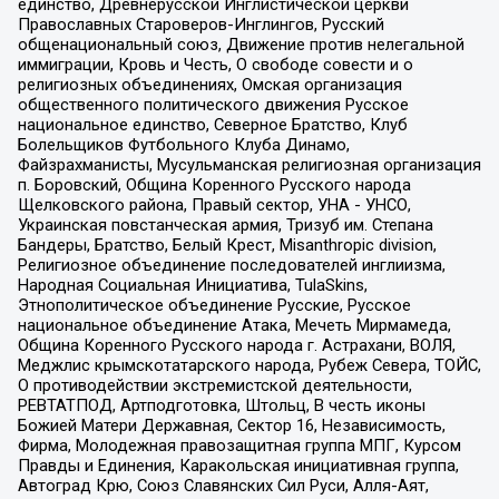
единство, Древнерусской Инглистической церкви
Православных Староверов-Инглингов, Русский
общенациональный союз, Движение против нелегальной
иммиграции, Кровь и Честь, О свободе совести и о
религиозных объединениях, Омская организация
общественного политического движения Русское
национальное единство, Северное Братство, Клуб
Болельщиков Футбольного Клуба Динамо,
Файзрахманисты, Мусульманская религиозная организация
п. Боровский, Община Коренного Русского народа
Щелковского района, Правый сектор, УНА - УНСО,
Украинская повстанческая армия, Тризуб им. Степана
Бандеры, Братство, Белый Крест, Misanthropic division,
Религиозное объединение последователей инглиизма,
Народная Социальная Инициатива, TulaSkins,
Этнополитическое объединение Русские, Русское
национальное объединение Атака, Мечеть Мирмамеда,
Община Коренного Русского народа г. Астрахани, ВОЛЯ,
Меджлис крымскотатарского народа, Рубеж Севера, ТОЙС,
О противодействии экстремистской деятельности,
РЕВТАТПОД, Артподготовка, Штольц, В честь иконы
Божией Матери Державная, Сектор 16, Независимость,
Фирма, Молодежная правозащитная группа МПГ, Курсом
Правды и Единения, Каракольская инициативная группа,
Автоград Крю, Союз Славянских Сил Руси, Алля-Аят,