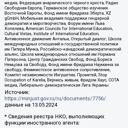
медиа, Федерация анархического черного креста, Радио
Свободная Европа, Германское общество изучения
Восточной Европы, Фонд имени Фридриха Эберта, XZ
gGmbH, Мобильная академия поддержки гендерной
демократии и миротворчества, Форум имени Льва
Копелева, American Councils for International Education,
Cultural Vistas, Institute of International Education,
Антивоенное движение Антальи, Открытый диалог, Школа
международных отношений и государственной политики
им Питера Мунка, Российско-канадский демократический
альянс, Школа международных отношений им Нормана
Патерсона, Центр Гражданских Свобод, Фонд Бориса
Немцова за Свободу, Фонд имени Фридриха Науманна за
свободу, Феминистское антивоенное сопротивление,
Комитет независимости Ингушетии, Прометей, Stop
Occupation of Karelia, Вернись живым, Фридом Хаус, СОТА
медиа, Либерально-демократическая Лига Украины
Источник:
https://minjust.gov.ru/ru/documents/7756/
данные на
13.05.2024
* Сведения реестра НКО, выполняющих
функции иностранного агента: