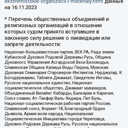
ekstremistskie-organizacii-i-materialy.html
данные
на
16.11.2023
* Перечень общественных объединений и
религиозных организаций в отношении
которых судом принято вступившее в
законную силу решение о ликвидации или
запрете деятельности:
Национал-большевистская партия, ВЕК РА, Рада земли
Кубанской Духовно Родовой Державы Русь, Община
Духовного Управления Асгардской Веси Беловодья,
Славянская Община Капища Веды Перуна, Мужская
Духовная Семинария Староверов-Инглингов, Нурджулар, К
Богодержавию, Таблиги Джамаат, Свидетели Иеговы,
Русское национальное единство, Национал-
социалистическое общество, Джамаат мувахидов,
Объединенный Вилайат Кабарды, Балкарии и Карачая,
Союз славян, Ат-Такфир Валь-Хиджра, Пит Буль,
Национал-социалистическая рабочая партия России,
Славянский союз, Формат-18, Благородный Орден
Дьявола, Армия воли народа, Национальная
Социалистическая Инициатива города Череповца,
Духовно-Родовая Держава Русь, Русское национальное