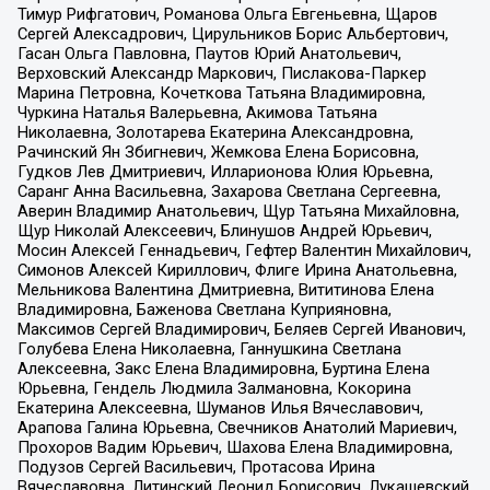
Тимур Рифгатович, Романова Ольга Евгеньевна, Щаров
Сергей Алексадрович, Цирульников Борис Альбертович,
Гасан Ольга Павловна, Паутов Юрий Анатольевич,
Верховский Александр Маркович, Пислакова-Паркер
Марина Петровна, Кочеткова Татьяна Владимировна,
Чуркина Наталья Валерьевна, Акимова Татьяна
Николаевна, Золотарева Екатерина Александровна,
Рачинский Ян Збигневич, Жемкова Елена Борисовна,
Гудков Лев Дмитриевич, Илларионова Юлия Юрьевна,
Саранг Анна Васильевна, Захарова Светлана Сергеевна,
Аверин Владимир Анатольевич, Щур Татьяна Михайловна,
Щур Николай Алексеевич, Блинушов Андрей Юрьевич,
Мосин Алексей Геннадьевич, Гефтер Валентин Михайлович,
Симонов Алексей Кириллович, Флиге Ирина Анатольевна,
Мельникова Валентина Дмитриевна, Вититинова Елена
Владимировна, Баженова Светлана Куприяновна,
Максимов Сергей Владимирович, Беляев Сергей Иванович,
Голубева Елена Николаевна, Ганнушкина Светлана
Алексеевна, Закс Елена Владимировна, Буртина Елена
Юрьевна, Гендель Людмила Залмановна, Кокорина
Екатерина Алексеевна, Шуманов Илья Вячеславович,
Арапова Галина Юрьевна, Свечников Анатолий Мариевич,
Прохоров Вадим Юрьевич, Шахова Елена Владимировна,
Подузов Сергей Васильевич, Протасова Ирина
Вячеславовна, Литинский Леонид Борисович, Лукашевский