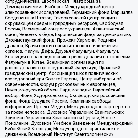
сотрудничества, Европейская Платформа за
Демократические Выборы, Международный центр
электоральных исследований, Германский фонд Маршалла
Соединенных Штатов, Тихоокеанский центр защиты
окружающей среды и природных ресурсов, Свободная
Россия, Всемирный конгресс украинцев, Атлантический
совет, Человек в беде, Европейский фонд за демократию,
Джеймстаунский фонд, Прожект Хармони, Родники
дракона, Врачи против насильственного извлечения
органов, Фалунь Дафа, Друзья Фалуньгун, Фалуньгун,
Коалиция по расследованию преследования в отношении
Фалуньгун в Китае, Всемирная организация по
расследованию преследований Фалуньгун, Пражский
гражданский центр, Ассоциация школ политических
исследований при Совете Европы, Центр либеральной
современности, Форум русскоязычных европейцев,
Немецко-русский обмен, Бард колледж, Европейский
выбор, Фонд Ходорковского, Оксфордский российский
фонд, Фонд Будущее России, Компания свободы
информации, Проект Медиа, Международное партнерство
за права человека, Духовное Управление Евангельских
Христиан Украинской Христианской Церкви, Новое
Поколение, Духовное Учебное Заведение Международный
Библейский Колледж, Международное христианское
движение, Всемирный Институт Саентологических