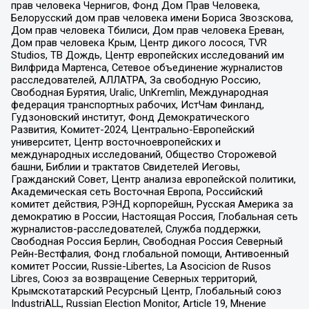
прав человека Чернигов, Фонд Дом Прав Человека,
Белорусский дом прав человека имени Бориса Звозскова,
Дом прав человека Тбилиси, Дом прав человека Ереван,
Дом прав человека Крым, Центр дикого лосося, TVR
Studios, ТВ Дождь, Центр европейских исследований им
Вилфрида Мартенса, Сетевое объединение журналистов
расследователей, АЛЛАТРА, За свободную Россию,
Свободная Бурятия, Uralic, UnKremlin, Международная
федерация транспортных рабочих, ИстЧам Финланд,
Гудзоновский институт, Фонд Демократического
Развития, Комитет-2024, Центрально-Европейский
университет, Центр восточноевропейских и
международных исследований, Общество Сторожевой
башни, Библии и трактатов Свидетелей Иеговы,
Гражданский Совет, Центр анализа европейской политики,
Академическая сеть Восточная Европа, Российский
комитет действия, РЭНД корпорейшн, Русская Америка за
демократию в России, Настоящая Россия, Глобальная сеть
журналистов-расследователей, Служба поддержки,
Свободная Россия Берлин, Свободная Россия Северный
Рейн-Вестфалия, Фонд глобальной помощи, Антивоенный
комитет России, Russie-Libertes, La Asocicion de Rusos
Libres, Союз за возвращение Северных территорий,
Крымскотатарский Ресурсный Центр, Глобальный союз
IndustriALL, Russian Election Monitor, Article 19, Мнение