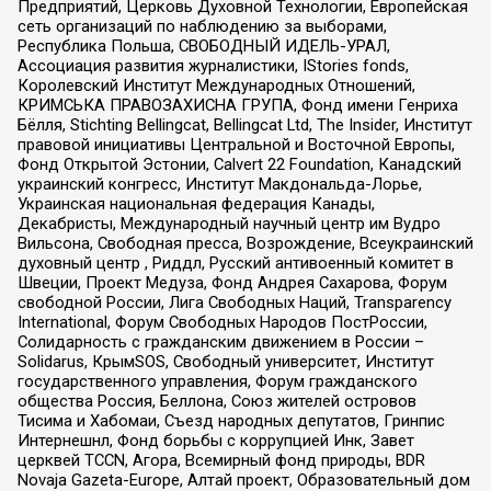
Предприятий, Церковь Духовной Технологии, Европейская
сеть организаций по наблюдению за выборами,
Республика Польша, СВОБОДНЫЙ ИДЕЛЬ-УРАЛ,
Ассоциация развития журналистики, IStories fonds,
Королевский Институт Международных Отношений,
КРИМСЬКА ПРАВОЗАХИСНА ГРУПА, Фонд имени Генриха
Бёлля, Stichting Bellingcat, Bellingcat Ltd, The Insider, Институт
правовой инициативы Центральной и Восточной Европы,
Фонд Открытой Эстонии, Calvert 22 Foundation, Канадский
украинский конгресс, Институт Макдональда-Лорье,
Украинская национальная федерация Канады,
Декабристы, Международный научный центр им Вудро
Вильсона, Свободная пресса, Возрождение, Всеукраинский
духовный центр , Риддл, Русский антивоенный комитет в
Швеции, Проект Медуза, Фонд Андрея Сахарова, Форум
свободной России, Лига Свободных Наций, Transparеncy
International, Форум Свободных Народов ПостРоссии,
Солидарность с гражданским движением в России –
Solidarus, КрымSOS, Свободный университет, Институт
государственного управления, Форум гражданского
общества Россия, Беллона, Союз жителей островов
Тисима и Хабомаи, Съезд народных депутатов, Гринпис
Интернешнл, Фонд борьбы с коррупцией Инк, Завет
церквей TCCN, Агора, Всемирный фонд природы, BDR
Novaja Gazeta-Europe, Алтай проект, Образовательный дом