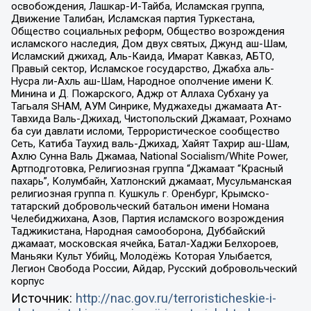
освобождения, Лашкар-И-Тайба, Исламская группа,
Движение Талибан, Исламская партия Туркестана,
Общество социальных реформ, Общество возрождения
исламского наследия, Дом двух святых, Джунд аш-Шам,
Исламский джихад, Аль-Каида, Имарат Кавказ, АБТО,
Правый сектор, Исламское государство, Джабха аль-
Нусра ли-Ахль аш-Шам, Народное ополчение имени К.
Минина и Д. Пожарского, Аджр от Аллаха Субхану уа
Тагьаля SHAM, АУМ Синрике, Муджахеды джамаата Ат-
Тавхида Валь-Джихад, Чистопольский Джамаат, Рохнамо
ба суи давлати исломи, Террористическое сообщество
Сеть, Катиба Таухид валь-Джихад, Хайят Тахрир аш-Шам,
Ахлю Сунна Валь Джамаа, National Socialism/White Power,
Артподготовка, Религиозная группа “Джамаат “Красный
пахарь”, Колумбайн, Хатлонский джамаат, Мусульманская
религиозная группа п. Кушкуль г. Оренбург, Крымско-
татарский добровольческий батальон имени Номана
Челебиджихана, Азов, Партия исламского возрождения
Таджикистана, Народная самооборона, Дуббайский
джамаат, московская ячейка, Батал-Хаджи Белхороев,
Маньяки Культ Убийц, Молодёжь Которая Улыбается,
Легион Свобода России, Айдар, Русский добровольческий
корпус
Источник:
http://nac.gov.ru/terroristicheskie-i-