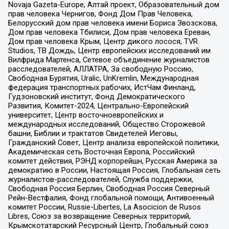
Novaja Gazeta-Europe, Алтай проект, Образовательный дом
прав человека Чернигов, Фонд Дом Прав Человека,
Белорусский дом прав человека имени Бориса Звозскова,
Дом прав человека Тбилиси, Дом прав человека Ереван,
Дом прав человека Крым, Центр дикого лосося, TVR
Studios, ТВ Дождь, Центр европейских исследований им
Вилфрида Мартенса, Сетевое объединение журналистов
расследователей, АЛЛАТРА, За свободную Россию,
Свободная Бурятия, Uralic, UnKremlin, Международная
федерация транспортных рабочих, ИстЧам Финланд,
Гудзоновский институт, Фонд Демократического
Развития, Комитет-2024, Центрально-Европейский
университет, Центр восточноевропейских и
международных исследований, Общество Сторожевой
башни, Библии и трактатов Свидетелей Иеговы,
Гражданский Совет, Центр анализа европейской политики,
Академическая сеть Восточная Европа, Российский
комитет действия, РЭНД корпорейшн, Русская Америка за
демократию в России, Настоящая Россия, Глобальная сеть
журналистов-расследователей, Служба поддержки,
Свободная Россия Берлин, Свободная Россия Северный
Рейн-Вестфалия, Фонд глобальной помощи, Антивоенный
комитет России, Russie-Libertes, La Asocicion de Rusos
Libres, Союз за возвращение Северных территорий,
Крымскотатарский Ресурсный Центр, Глобальный союз