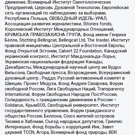
движение, Всемирный Институт Саентологических
Предприятий, Церковь Духовной Технологии, Европейская
сеть организаций по наблюдению за выборами,
Республика Польша, СВОБОДНЫЙ ИДЕЛЬ-УРАЛ,
Ассоциация развития журналистики, IStories fonds,
Королевский Институт Международных Отношений,
КРИМСЬКА ПРАВОЗАХИСНА ГРУПА, Фонд имени Генриха
Бёлля, Stichting Bellingcat, Bellingcat Ltd, The Insider, Институт
правовой инициативы Центральной и Восточной Европы,
Фонд Открытой Эстонии, Calvert 22 Foundation, Канадский
украинский конгресс, Институт Макдональда-Лорье,
Украинская национальная федерация Канады,
Декабристы, Международный научный центр им Вудро
Вильсона, Свободная пресса, Возрождение, Всеукраинский
духовный центр , Риддл, Русский антивоенный комитет в
Швеции, Проект Медуза, Фонд Андрея Сахарова, Форум
свободной России, Лига Свободных Наций, Transparеncy
International, Форум Свободных Народов ПостРоссии,
Солидарность с гражданским движением в России –
Solidarus, КрымSOS, Свободный университет, Институт
государственного управления, Форум гражданского
общества Россия, Беллона, Союз жителей островов
Тисима и Хабомаи, Съезд народных депутатов, Гринпис
Интернешнл, Фонд борьбы с коррупцией Инк, Завет
церквей TCCN, Агора, Всемирный фонд природы, BDR