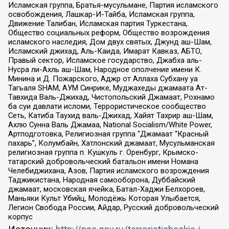
Исламская группа, Братья-мусульмане, Партия исламского
освобождения, Лашкар-И-Тайба, Исламская группа,
Движение Талибан, Исламская партия Туркестана,
Общество социальных реформ, Общество возрождения
исламского наследия, Дом двух святых, Джунд аш-Шам,
Исламский джихад, Аль-Каида, Имарат Кавказ, АБТО,
Правый сектор, Исламское государство, Джабха аль-
Нусра ли-Ахль аш-Шам, Народное ополчение имени К.
Минина и Д. Пожарского, Аджр от Аллаха Субхану уа
Тагьаля SHAM, АУМ Синрике, Муджахеды джамаата Ат-
Тавхида Валь-Джихад, Чистопольский Джамаат, Рохнамо
ба суи давлати исломи, Террористическое сообщество
Сеть, Катиба Таухид валь-Джихад, Хайят Тахрир аш-Шам,
Ахлю Сунна Валь Джамаа, National Socialism/White Power,
Артподготовка, Религиозная группа “Джамаат “Красный
пахарь”, Колумбайн, Хатлонский джамаат, Мусульманская
религиозная группа п. Кушкуль г. Оренбург, Крымско-
татарский добровольческий батальон имени Номана
Челебиджихана, Азов, Партия исламского возрождения
Таджикистана, Народная самооборона, Дуббайский
джамаат, московская ячейка, Батал-Хаджи Белхороев,
Маньяки Культ Убийц, Молодёжь Которая Улыбается,
Легион Свобода России, Айдар, Русский добровольческий
корпус