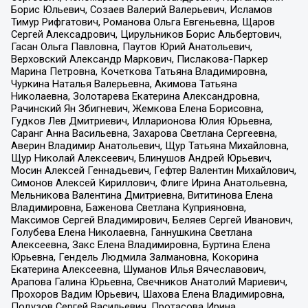
Борис Юльевич, Созаев Валерий Валерьевич, Исламов
Тимур Рифгатович, Романова Ольга Евгеньевна, Щаров
Сергей Алексадрович, Цирульников Борис Альбертович,
Гасан Ольга Павловна, Паутов Юрий Анатольевич,
Верховский Александр Маркович, Пислакова-Паркер
Марина Петровна, Кочеткова Татьяна Владимировна,
Чуркина Наталья Валерьевна, Акимова Татьяна
Николаевна, Золотарева Екатерина Александровна,
Рачинский Ян Збигневич, Жемкова Елена Борисовна,
Гудков Лев Дмитриевич, Илларионова Юлия Юрьевна,
Саранг Анна Васильевна, Захарова Светлана Сергеевна,
Аверин Владимир Анатольевич, Щур Татьяна Михайловна,
Щур Николай Алексеевич, Блинушов Андрей Юрьевич,
Мосин Алексей Геннадьевич, Гефтер Валентин Михайлович,
Симонов Алексей Кириллович, Флиге Ирина Анатольевна,
Мельникова Валентина Дмитриевна, Вититинова Елена
Владимировна, Баженова Светлана Куприяновна,
Максимов Сергей Владимирович, Беляев Сергей Иванович,
Голубева Елена Николаевна, Ганнушкина Светлана
Алексеевна, Закс Елена Владимировна, Буртина Елена
Юрьевна, Гендель Людмила Залмановна, Кокорина
Екатерина Алексеевна, Шуманов Илья Вячеславович,
Арапова Галина Юрьевна, Свечников Анатолий Мариевич,
Прохоров Вадим Юрьевич, Шахова Елена Владимировна,
Подузов Сергей Васильевич, Протасова Ирина