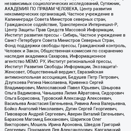
независимых социологических исследований, Сутяжник,
АКАДЕМИЯ ПО ПРАВАМ ЧЕЛОВЕКА, Центр развития
некоммерческих организаций, Частное учреждение в
Калининграде Совета Министров северных стран,
Гражданское содействие, Трансперенси Интернешнл-Р,
Центр Защиты Прав Средств Массовой Информации,
Институт развития прессы - Сибирь, Частное учреждение в
Санкт-Петербурге Совета Министров Северных Стран,
Фонд поддержки свободы прессы, Гражданский контроль,
Человек и Закон, Общественная комиссия по сохранению
наследия академика Сахарова, Информационное
агентство МЕМО. РУ, Институт региональной прессы,
Институт Развития Свободы Информации, Экозащита!-
Женсовет, Общественный вердикт, Евразийская
антимонопольная ассоциация, Бедушев Петр Петрович,
Дзугкоева Регина Николаевна, Кривенко Сергей
Владимирович, Милославский Павел Юрьевич, Шнырова
Ольга Вадимовна, Чанышева Лилия Айратовна, Сидорович
Ольга Борисовна, Туровский Александр Алексеевич,
Васильева Анастасия Евгеньевна, Ривина Анна Валерьевна,
Бойко Анатолий Николаевич, Дугин Сергей Георгиевич,
Пивоваров Андрей Сергеевич, Аверин Виталий Евгеньевич,
Барахоев Магомед Бекханович, Шарипков Олег
Викторович, Мошель Ирина Ароновна, Шведов Григорий
Сергеевич, Пономарев Лев Александрович, Каргалицкий