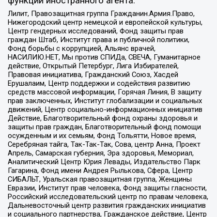
функции иностранного агента:
Лилит, Правозащитная группа Гражданин.Армия.Право,
Нижегородский центр немецкой и европейской культуры,
Центр гендерных исследований, Фонд защиты прав
граждан Штаб, Институт права и публичной политики,
Фонд борьбы с коррупцией, Альянс врачей,
НАСИЛИЮ.НЕТ, Мы против СПИДа, СВЕЧА, Гуманитарное
действие, Открытый Петербург, Лига Избирателей,
Правовая инициатива, Гражданский Союз, Хасдей
Ерушалаим, Центр поддержки и содействия развитию
средств массовой информации, Горячая Линия, В защиту
прав заключенных, Институт глобализации и социальных
движений, Центр социально-информационных инициатив
Действие, Благотворительный фонд охраны здоровья и
защиты прав граждан, Благотворительный фонд помощи
осужденным и их семьям, Фонд Тольятти, Новое время,
Серебряная тайга, Так-Так-Так, Сова, центр Анна, Проект
Апрель, Самарская губерния, Эра здоровья, Мемориал,
Аналитический Центр Юрия Левады, Издательство Парк
Гагарина, Фонд имени Андрея Рылькова, Сфера, Центр
СИБАЛЬТ, Уральская правозащитная группа, Женщины
Евразии, Институт прав человека, Фонд защиты гласности,
Российский исследовательский центр по правам человека,
Дальневосточный центр развития гражданских инициатив
и социального партнерства, Гражданское действие, Центр