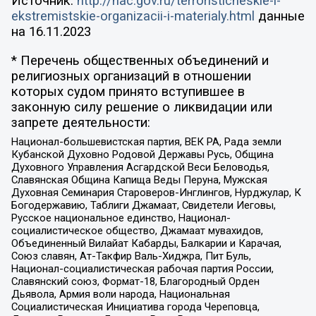
Источник:
http://nac.gov.ru/terroristicheskie-i-
ekstremistskie-organizacii-i-materialy.html
данные
на
16.11.2023
* Перечень общественных объединений и
религиозных организаций в отношении
которых судом принято вступившее в
законную силу решение о ликвидации или
запрете деятельности:
Национал-большевистская партия, ВЕК РА, Рада земли
Кубанской Духовно Родовой Державы Русь, Община
Духовного Управления Асгардской Веси Беловодья,
Славянская Община Капища Веды Перуна, Мужская
Духовная Семинария Староверов-Инглингов, Нурджулар, К
Богодержавию, Таблиги Джамаат, Свидетели Иеговы,
Русское национальное единство, Национал-
социалистическое общество, Джамаат мувахидов,
Объединенный Вилайат Кабарды, Балкарии и Карачая,
Союз славян, Ат-Такфир Валь-Хиджра, Пит Буль,
Национал-социалистическая рабочая партия России,
Славянский союз, Формат-18, Благородный Орден
Дьявола, Армия воли народа, Национальная
Социалистическая Инициатива города Череповца,