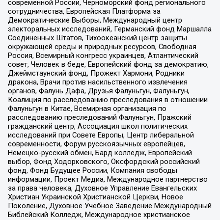
современной России, Черноморский фонд регионального
сотрудничества, Европейская Платформа за
Демократические Выборы, Международный центр
электоральных исследований, Германский фонд Маршалла
Соединенных Штатов, Тихоокеанский центр защиты
окружающей среды и природных ресурсов, Свободная
Россия, Всемирный конгресс украинцев, Атлантический
совет, Человек в беде, Европейский фонд за демократию,
Джеймстаунский фонд, Прожект Хармони, Родники
дракона, Врачи против насильственного извлечения
органов, Фалунь Дафа, Друзья Фалуньгун, Фалуньгун,
Коалиция по расследованию преследования в отношении
Фалуньгун в Китае, Всемирная организация по
расследованию преследований Фалуньгун, Пражский
гражданский центр, Ассоциация школ политических
исследований при Совете Европы, Центр либеральной
современности, Форум русскоязычных европейцев,
Немецко-русский обмен, Бард колледж, Европейский
выбор, Фонд Ходорковского, Оксфордский российский
фонд, Фонд Будущее России, Компания свободы
информации, Проект Медиа, Международное партнерство
за права человека, Духовное Управление Евангельских
Христиан Украинской Христианской Церкви, Новое
Поколение, Духовное Учебное Заведение Международный
Библейский Колледж, Международное христианское