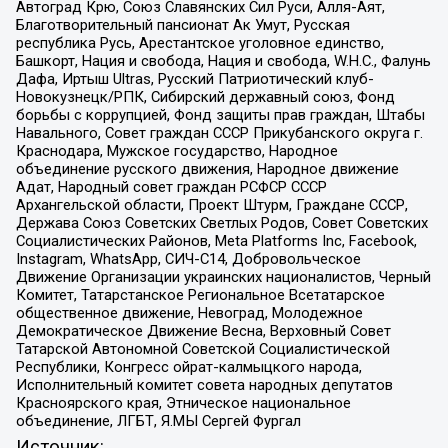
Автоград Крю, Союз Славянских Сил Руси, Алля-Аят,
Благотворительный пансионат Ак Умут, Русская
республика Русь, Арестантское уголовное единство,
Башкорт, Нация и свобода, Нация и свобода, W.H.С., Фалунь
Дафа, Иртыш Ultras, Русский Патриотический клуб-
Новокузнецк/РПК, Сибирский державный союз, Фонд
борьбы с коррупцией, Фонд защиты прав граждан, Штабы
Навального, Совет граждан СССР Прикубанского округа г.
Краснодара, Мужское государство, Народное
объединение русского движения, Народное движение
Адат, Народный совет граждан РСФСР СССР
Архангельской области, Проект Штурм, Граждане СССР,
Держава Союз Советских Светлых Родов, Совет Советских
Социалистических Районов, Meta Platforms Inc, Facebook,
Instagram, WhatsApp, СИЧ-С14, Добровольческое
Движение Организации украинских националистов, Черный
Комитет, Татарстанское Региональное Всетатарское
общественное движение, Невоград, Молодежное
Демократическое Движение Весна, Верховный Совет
Татарской Автономной Советской Социалистической
Республики, Конгресс ойрат-калмыцкого народа,
Исполнительный комитет совета народных депутатов
Красноярского края, Этническое национальное
объединение, ЛГБТ, Я.МЫ Сергей Фургал
Источник: