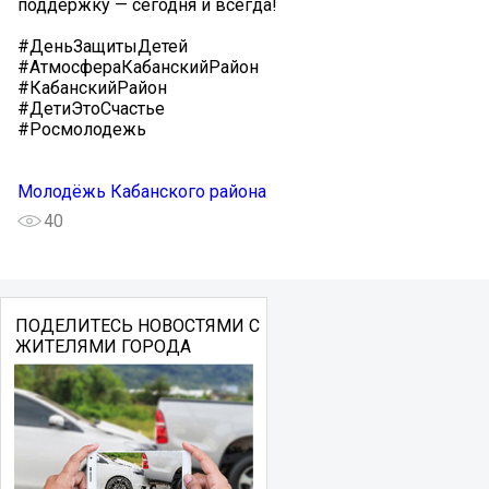
поддержку — сегодня и всегда!
#ДеньЗащитыДетей
#АтмосфераКабанскийРайон
#КабанскийРайон
#ДетиЭтоСчастье
#Росмолодежь
Молодëжь Кабанского района
40
ПОДЕЛИТЕСЬ НОВОСТЯМИ С
ЖИТЕЛЯМИ ГОРОДА