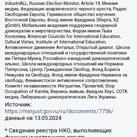
IndustriALL, Russian Election Monitor, Article 19, Мнение
медиа, Федерация анархического черного креста, Радио
Свободная Европа, Германское общество изучения
Восточной Европы, Фонд имени Фридриха Эберта, XZ
gGmbH, Мобильная академия поддержки гендерной
демократии и миротворчества, Форум имени Льва
Копелева, American Councils for International Education,
Cultural Vistas, Institute of International Education,
Антивоенное движение Антальи, Открытый диалог, Школа
международных отношений и государственной политики
им Питера Мунка, Российско-канадский демократический
альянс, Школа международных отношений им Нормана
Патерсона, Центр Гражданских Свобод, Фонд Бориса
Немцова за Свободу, Фонд имени Фридриха Науманна за
свободу, Феминистское антивоенное сопротивление,
Комитет независимости Ингушетии, Прометей, Stop
Occupation of Karelia, Вернись живым, Фридом Хаус, СОТА
медиа, Либерально-демократическая Лига Украины
Источник:
https://minjust.gov.ru/ru/documents/7756/
данные на
13.05.2024
* Сведения реестра НКО, выполняющих