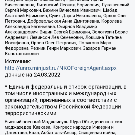
Вячеславовна, Литинский Леонид Борисович, Лукашевский
Сергей Маркович, Бахмин Вячеслав Иванович, Шабад
Анатолий Ефимович, Сухих Дарья Николаевна, Орлов Олег
Петрович, Добровольская Анна Дмитриевна, Королева
Александра Евгеньевна, Смирнов Владимир
Александрович, Вицин Сергей Ефимович, Золотухин Борис
Андреевич, Левинсон Лев Семенович, Локшина Татьяна
Иосифовна, Орлов Олег Петрович, Полякова Мара
Федоровна, Резник Генри Маркович, Захаров Герман
Константинович
Источник:
http://unro.minjust.ru/NKOForeignAgent.aspx
данные на
24.03.2022
* Единый федеральный список организаций, в
том числе иностранных и международных
организаций, признанных в соответствии с
законодательством Российской Федерации
террористическими:
Высший военный Маджлисуль Шура Объединенных сил
моджахедов Кавказа, Конгресс народов Ичкерии и
Дагестана, База, Асбат аль-Ансар, Священная война,