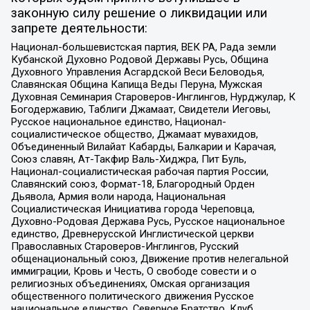
законную силу решение о ликвидации или
запрете деятельности:
Национал-большевистская партия, ВЕК РА, Рада земли
Кубанской Духовно Родовой Державы Русь, Община
Духовного Управления Асгардской Веси Беловодья,
Славянская Община Капища Веды Перуна, Мужская
Духовная Семинария Староверов-Инглингов, Нурджулар, К
Богодержавию, Таблиги Джамаат, Свидетели Иеговы,
Русское национальное единство, Национал-
социалистическое общество, Джамаат мувахидов,
Объединенный Вилайат Кабарды, Балкарии и Карачая,
Союз славян, Ат-Такфир Валь-Хиджра, Пит Буль,
Национал-социалистическая рабочая партия России,
Славянский союз, Формат-18, Благородный Орден
Дьявола, Армия воли народа, Национальная
Социалистическая Инициатива города Череповца,
Духовно-Родовая Держава Русь, Русское национальное
единство, Древнерусской Инглистической церкви
Православных Староверов-Инглингов, Русский
общенациональный союз, Движение против нелегальной
иммиграции, Кровь и Честь, О свободе совести и о
религиозных объединениях, Омская организация
общественного политического движения Русское
национальное единство, Северное Братство, Клуб