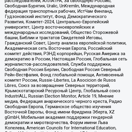
расследователей, АЛЛАТРА, За свободную Россию,
Свободная Бурятия, Uralic, UnKremlin, Международная
федерация транспортных рабочих, ИстЧам Финланд,
Гудзоновский институт, Фонд Демократического
Развития, Комитет-2024, Центрально-Европейский
университет, Центр восточноевропейских и
международных исследований, Общество Сторожевой
башни, Библии и трактатов Свидетелей Иеговы,
Гражданский Совет, Центр анализа европейской политики,
Академическая сеть Восточная Европа, Российский
комитет действия, РЭНД корпорейшн, Русская Америка за
демократию в России, Настоящая Россия, Глобальная сеть
журналистов-расследователей, Служба поддержки,
Свободная Россия Берлин, Свободная Россия Северный
Рейн-Вестфалия, Фонд глобальной помощи, Антивоенный
комитет России, Russie-Libertes, La Asocicion de Rusos
Libres, Союз за возвращение Северных территорий,
Крымскотатарский Ресурсный Центр, Глобальный союз
IndustriALL, Russian Election Monitor, Article 19, Мнение
медиа, Федерация анархического черного креста, Радио
Свободная Европа, Германское общество изучения
Восточной Европы, Фонд имени Фридриха Эберта, XZ
gGmbH, Мобильная академия поддержки гендерной
демократии и миротворчества, Форум имени Льва
Копелева, American Councils for International Education,