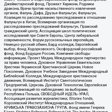
Джеймстаунский фонд, Прожект Хармони, Родники
дракона, Врачи против насильственного извлечения
органов, Фалунь Дафа, Друзья Фалуньгун, Фалуньгун,
Коалиция по расследованию преследования в отношении
Фалуньгун в Китае, Всемирная организация по
расследованию преследований Фалуньгун, Пражский
гражданский центр, Ассоциация школ политических
исследований при Совете Европы, Центр либеральной
современности, Форум русскоязычных европейцев,
Немецко-русский обмен, Бард колледж, Европейский
выбор, Фонд Ходорковского, Оксфордский российский
фонд, Фонд Будущее России, Компания свободы
информации, Проект Медиа, Международное партнерство
за права человека, Духовное Управление Евангельских
Христиан Украинской Христианской Церкви, Новое
Поколение, Духовное Учебное Заведение Международный
Библейский Колледж, Международное христианское
движение, Всемирный Институт Саентологических
Предприятий, Церковь Духовной Технологии, Европейская
сеть организаций по наблюдению за выборами,
Республика Польша, СВОБОДНЫЙ ИДЕЛЬ-УРАЛ,
Ассоциация развития журналистики, IStories fonds,
Королевский Институт Международных Отношений,
КРИМСЬКА ПРАВОЗАХИСНА ГРУПА, Фонд имени Генриха
Бёлля, Stichting Bellingcat, Bellingcat Ltd, The Insider, Институт