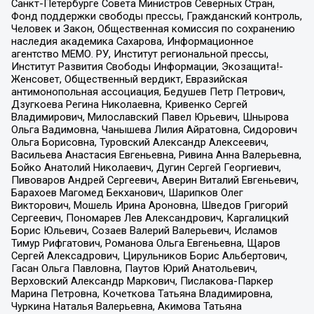
Санкт-Петербурге Совета Министров Северных Стран,
Фонд поддержки свободы прессы, Гражданский контроль,
Человек и Закон, Общественная комиссия по сохранению
наследия академика Сахарова, Информационное
агентство МЕМО. РУ, Институт региональной прессы,
Институт Развития Свободы Информации, Экозащита!-
Женсовет, Общественный вердикт, Евразийская
антимонопольная ассоциация, Бедушев Петр Петрович,
Дзугкоева Регина Николаевна, Кривенко Сергей
Владимирович, Милославский Павел Юрьевич, Шнырова
Ольга Вадимовна, Чанышева Лилия Айратовна, Сидорович
Ольга Борисовна, Туровский Александр Алексеевич,
Васильева Анастасия Евгеньевна, Ривина Анна Валерьевна,
Бойко Анатолий Николаевич, Дугин Сергей Георгиевич,
Пивоваров Андрей Сергеевич, Аверин Виталий Евгеньевич,
Барахоев Магомед Бекханович, Шарипков Олег
Викторович, Мошель Ирина Ароновна, Шведов Григорий
Сергеевич, Пономарев Лев Александрович, Каргалицкий
Борис Юльевич, Созаев Валерий Валерьевич, Исламов
Тимур Рифгатович, Романова Ольга Евгеньевна, Щаров
Сергей Алексадрович, Цирульников Борис Альбертович,
Гасан Ольга Павловна, Паутов Юрий Анатольевич,
Верховский Александр Маркович, Пислакова-Паркер
Марина Петровна, Кочеткова Татьяна Владимировна,
Чуркина Наталья Валерьевна, Акимова Татьяна