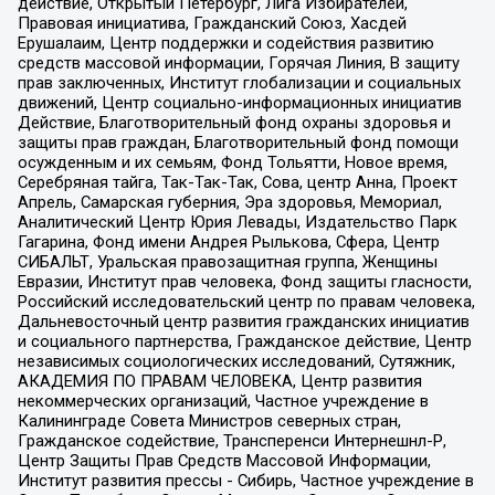
действие, Открытый Петербург, Лига Избирателей,
Правовая инициатива, Гражданский Союз, Хасдей
Ерушалаим, Центр поддержки и содействия развитию
средств массовой информации, Горячая Линия, В защиту
прав заключенных, Институт глобализации и социальных
движений, Центр социально-информационных инициатив
Действие, Благотворительный фонд охраны здоровья и
защиты прав граждан, Благотворительный фонд помощи
осужденным и их семьям, Фонд Тольятти, Новое время,
Серебряная тайга, Так-Так-Так, Сова, центр Анна, Проект
Апрель, Самарская губерния, Эра здоровья, Мемориал,
Аналитический Центр Юрия Левады, Издательство Парк
Гагарина, Фонд имени Андрея Рылькова, Сфера, Центр
СИБАЛЬТ, Уральская правозащитная группа, Женщины
Евразии, Институт прав человека, Фонд защиты гласности,
Российский исследовательский центр по правам человека,
Дальневосточный центр развития гражданских инициатив
и социального партнерства, Гражданское действие, Центр
независимых социологических исследований, Сутяжник,
АКАДЕМИЯ ПО ПРАВАМ ЧЕЛОВЕКА, Центр развития
некоммерческих организаций, Частное учреждение в
Калининграде Совета Министров северных стран,
Гражданское содействие, Трансперенси Интернешнл-Р,
Центр Защиты Прав Средств Массовой Информации,
Институт развития прессы - Сибирь, Частное учреждение в