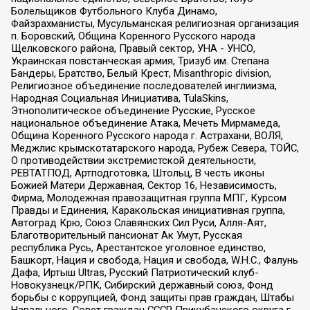
Болельщиков Футбольного Клуба Динамо,
Файзрахманисты, Мусульманская религиозная организация
п. Боровский, Община Коренного Русского народа
Щелковского района, Правый сектор, УНА - УНСО,
Украинская повстанческая армия, Тризуб им. Степана
Бандеры, Братство, Белый Крест, Misanthropic division,
Религиозное объединение последователей инглиизма,
Народная Социальная Инициатива, TulaSkins,
Этнополитическое объединение Русские, Русское
национальное объединение Атака, Мечеть Мирмамеда,
Община Коренного Русского народа г. Астрахани, ВОЛЯ,
Меджлис крымскотатарского народа, Рубеж Севера, ТОЙС,
О противодействии экстремистской деятельности,
РЕВТАТПОД, Артподготовка, Штольц, В честь иконы
Божией Матери Державная, Сектор 16, Независимость,
Фирма, Молодежная правозащитная группа МПГ, Курсом
Правды и Единения, Каракольская инициативная группа,
Автоград Крю, Союз Славянских Сил Руси, Алля-Аят,
Благотворительный пансионат Ак Умут, Русская
республика Русь, Арестантское уголовное единство,
Башкорт, Нация и свобода, Нация и свобода, W.H.С., Фалунь
Дафа, Иртыш Ultras, Русский Патриотический клуб-
Новокузнецк/РПК, Сибирский державный союз, Фонд
борьбы с коррупцией, Фонд защиты прав граждан, Штабы