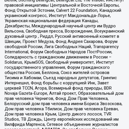
правовой инициативы Центральной и Восточной Европы,
Фонд Открытой Эстонии, Calvert 22 Foundation, Канадский
украинский конгресс, Институт Макдональда-Лорье,
Украинская национальная федерация Канады,
Декабристы, Международный научный центр им Вудро
Вильсона, Свободная пресса, Возрождение, Всеукраинский
духовный центр , Риддл, Русский антивоенный комитет в
Швеции, Проект Медуза, Фонд Андрея Сахарова, Форум
свободной России, Лига Свободных Наций, Transparеncy
International, Форум Свободных Народов ПостРоссии,
Солидарность с гражданским движением в России –
Solidarus, КрымSOS, Свободный университет, Институт
государственного управления, Форум гражданского
общества Россия, Беллона, Союз жителей островов
Тисима и Хабомаи, Съезд народных депутатов, Гринпис
Интернешнл, Фонд борьбы с коррупцией Инк, Завет
церквей TCCN, Агора, Всемирный фонд природы, BDR
Novaja Gazeta-Europe, Алтай проект, Образовательный дом
прав человека Чернигов, Фонд Дом Прав Человека,
Белорусский дом прав человека имени Бориса Звозскова,
Дом прав человека Тбилиси, Дом прав человека Ереван,
Дом прав человека Крым, Центр дикого лосося, TVR
Studios, ТВ Дождь, Центр европейских исследований им
Вилфрида Мартенса, Сетевое объединение журналистов