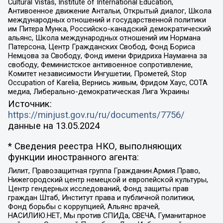
Cultural Vistas, Institute of International Education,
Антивоенное движение Антальи, Открытый диалог, Школа
международных отношений и государственной политики
им Питера Мунка, Российско-канадский демократический
альянс, Школа международных отношений им Нормана
Патерсона, Центр Гражданских Свобод, Фонд Бориса
Немцова за Свободу, Фонд имени Фридриха Науманна за
свободу, Феминистское антивоенное сопротивление,
Комитет независимости Ингушетии, Прометей, Stop
Occupation of Karelia, Вернись живым, Фридом Хаус, СОТА
медиа, Либерально-демократическая Лига Украины
Источник:
https://minjust.gov.ru/ru/documents/7756/
данные на
13.05.2024
* Сведения реестра НКО, выполняющих
функции иностранного агента:
Лилит, Правозащитная группа Гражданин.Армия.Право,
Нижегородский центр немецкой и европейской культуры,
Центр гендерных исследований, Фонд защиты прав
граждан Штаб, Институт права и публичной политики,
Фонд борьбы с коррупцией, Альянс врачей,
НАСИЛИЮ.НЕТ, Мы против СПИДа, СВЕЧА, Гуманитарное