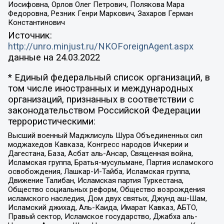
Иосифовна, Орлов Олег Петрович, Полякова Мара
Федоровна, Резник Генри Маркович, Захаров Герман
Константинович
Источник:
http://unro.minjust.ru/NKOForeignAgent.aspx
данные на
24.03.2022
* Единый федеральный список организаций, в
том числе иностранных и международных
организаций, признанных в соответствии с
законодательством Российской Федерации
террористическими:
Высший военный Маджлисуль Шура Объединенных сил
моджахедов Кавказа, Конгресс народов Ичкерии и
Дагестана, База, Асбат аль-Ансар, Священная война,
Исламская группа, Братья-мусульмане, Партия исламского
освобождения, Лашкар-И-Тайба, Исламская группа,
Движение Талибан, Исламская партия Туркестана,
Общество социальных реформ, Общество возрождения
исламского наследия, Дом двух святых, Джунд аш-Шам,
Исламский джихад, Аль-Каида, Имарат Кавказ, АБТО,
Правый сектор, Исламское государство, Джабха аль-