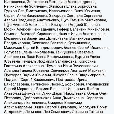
Николаевна, Золотарева Екатерина Александровна,
Рачинский Ян Збигневич, Жемкова Елена Борисовна,
Гудков Лев Дмитриевич, Илларионова Юлия Юрьевна,
Саранг Анна Васильевна, Захарова Светлана Сергеевна,
Аверин Владимир Анатольевич, Щур Татьяна Михайловна,
Щур Николай Алексеевич, Блинушов Андрей Юрьевич,
Мосин Алексей Геннадьевич, Гефтер Валентин Михайлович,
Симонов Алексей Кириллович, Флиге Ирина Анатольевна,
Мельникова Валентина Дмитриевна, Вититинова Елена
Владимировна, Баженова Светлана Куприяновна,
Максимов Сергей Владимирович, Беляев Сергей Иванович,
Голубева Елена Николаевна, Ганнушкина Светлана
Алексеевна, Закс Елена Владимировна, Буртина Елена
Юрьевна, Гендель Людмила Залмановна, Кокорина
Екатерина Алексеевна, Шуманов Илья Вячеславович,
Арапова Галина Юрьевна, Свечников Анатолий Мариевич,
Прохоров Вадим Юрьевич, Шахова Елена Владимировна,
Подузов Сергей Васильевич, Протасова Ирина
Вячеславовна, Литинский Леонид Борисович, Лукашевский
Сергей Маркович, Бахмин Вячеслав Иванович, Шабад
Анатолий Ефимович, Сухих Дарья Николаевна, Орлов Олег
Петрович, Добровольская Анна Дмитриевна, Королева
Александра Евгеньевна, Смирнов Владимир
Александрович, Вицин Сергей Ефимович, Золотухин Борис
Андреевич, Левинсон Лев Семенович, Локшина Татьяна