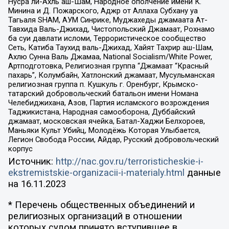
Нусра ли-Ахль аш-Шам, Народное ополчение имени К.
Минина и Д. Пожарского, Аджр от Аллаха Субхану уа
Тагьаля SHAM, АУМ Синрике, Муджахеды джамаата Ат-
Тавхида Валь-Джихад, Чистопольский Джамаат, Рохнамо
ба суи давлати исломи, Террористическое сообщество
Сеть, Катиба Таухид валь-Джихад, Хайят Тахрир аш-Шам,
Ахлю Сунна Валь Джамаа, National Socialism/White Power,
Артподготовка, Религиозная группа “Джамаат “Красный
пахарь”, Колумбайн, Хатлонский джамаат, Мусульманская
религиозная группа п. Кушкуль г. Оренбург, Крымско-
татарский добровольческий батальон имени Номана
Челебиджихана, Азов, Партия исламского возрождения
Таджикистана, Народная самооборона, Дуббайский
джамаат, московская ячейка, Батал-Хаджи Белхороев,
Маньяки Культ Убийц, Молодёжь Которая Улыбается,
Легион Свобода России, Айдар, Русский добровольческий
корпус
Источник:
http://nac.gov.ru/terroristicheskie-i-
ekstremistskie-organizacii-i-materialy.html
данные
на
16.11.2023
* Перечень общественных объединений и
религиозных организаций в отношении
которых судом принято вступившее в