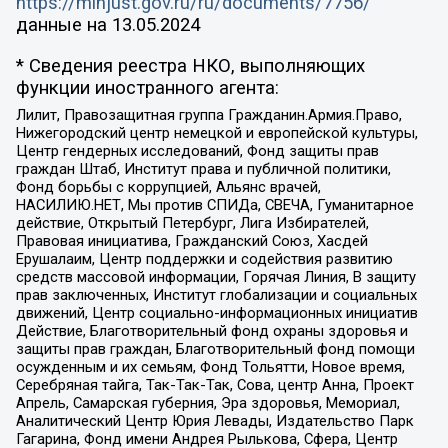
https://minjust.gov.ru/ru/documents/7756/
данные на
13.05.2024
* Сведения реестра НКО, выполняющих
функции иностранного агента:
Лилит, Правозащитная группа Гражданин.Армия.Право,
Нижегородский центр немецкой и европейской культуры,
Центр гендерных исследований, Фонд защиты прав
граждан Штаб, Институт права и публичной политики,
Фонд борьбы с коррупцией, Альянс врачей,
НАСИЛИЮ.НЕТ, Мы против СПИДа, СВЕЧА, Гуманитарное
действие, Открытый Петербург, Лига Избирателей,
Правовая инициатива, Гражданский Союз, Хасдей
Ерушалаим, Центр поддержки и содействия развитию
средств массовой информации, Горячая Линия, В защиту
прав заключенных, Институт глобализации и социальных
движений, Центр социально-информационных инициатив
Действие, Благотворительный фонд охраны здоровья и
защиты прав граждан, Благотворительный фонд помощи
осужденным и их семьям, Фонд Тольятти, Новое время,
Серебряная тайга, Так-Так-Так, Сова, центр Анна, Проект
Апрель, Самарская губерния, Эра здоровья, Мемориал,
Аналитический Центр Юрия Левады, Издательство Парк
Гагарина, Фонд имени Андрея Рылькова, Сфера, Центр