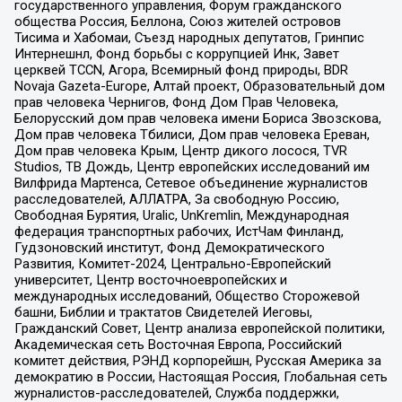
государственного управления, Форум гражданского
общества Россия, Беллона, Союз жителей островов
Тисима и Хабомаи, Съезд народных депутатов, Гринпис
Интернешнл, Фонд борьбы с коррупцией Инк, Завет
церквей TCCN, Агора, Всемирный фонд природы, BDR
Novaja Gazeta-Europe, Алтай проект, Образовательный дом
прав человека Чернигов, Фонд Дом Прав Человека,
Белорусский дом прав человека имени Бориса Звозскова,
Дом прав человека Тбилиси, Дом прав человека Ереван,
Дом прав человека Крым, Центр дикого лосося, TVR
Studios, ТВ Дождь, Центр европейских исследований им
Вилфрида Мартенса, Сетевое объединение журналистов
расследователей, АЛЛАТРА, За свободную Россию,
Свободная Бурятия, Uralic, UnKremlin, Международная
федерация транспортных рабочих, ИстЧам Финланд,
Гудзоновский институт, Фонд Демократического
Развития, Комитет-2024, Центрально-Европейский
университет, Центр восточноевропейских и
международных исследований, Общество Сторожевой
башни, Библии и трактатов Свидетелей Иеговы,
Гражданский Совет, Центр анализа европейской политики,
Академическая сеть Восточная Европа, Российский
комитет действия, РЭНД корпорейшн, Русская Америка за
демократию в России, Настоящая Россия, Глобальная сеть
журналистов-расследователей, Служба поддержки,