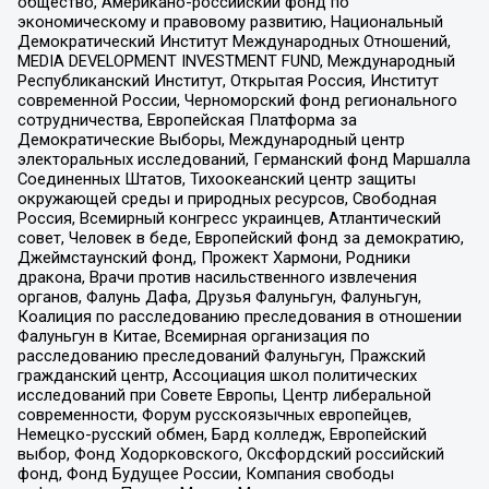
общество, Американо-российский фонд по
экономическому и правовому развитию, Национальный
Демократический Институт Международных Отношений,
MEDIA DEVELOPMENT INVESTMENT FUND, Международный
Республиканский Институт, Открытая Россия, Институт
современной России, Черноморский фонд регионального
сотрудничества, Европейская Платформа за
Демократические Выборы, Международный центр
электоральных исследований, Германский фонд Маршалла
Соединенных Штатов, Тихоокеанский центр защиты
окружающей среды и природных ресурсов, Свободная
Россия, Всемирный конгресс украинцев, Атлантический
совет, Человек в беде, Европейский фонд за демократию,
Джеймстаунский фонд, Прожект Хармони, Родники
дракона, Врачи против насильственного извлечения
органов, Фалунь Дафа, Друзья Фалуньгун, Фалуньгун,
Коалиция по расследованию преследования в отношении
Фалуньгун в Китае, Всемирная организация по
расследованию преследований Фалуньгун, Пражский
гражданский центр, Ассоциация школ политических
исследований при Совете Европы, Центр либеральной
современности, Форум русскоязычных европейцев,
Немецко-русский обмен, Бард колледж, Европейский
выбор, Фонд Ходорковского, Оксфордский российский
фонд, Фонд Будущее России, Компания свободы