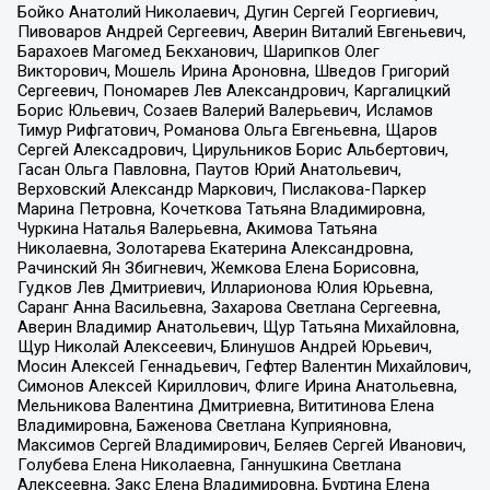
Бойко Анатолий Николаевич, Дугин Сергей Георгиевич,
Пивоваров Андрей Сергеевич, Аверин Виталий Евгеньевич,
Барахоев Магомед Бекханович, Шарипков Олег
Викторович, Мошель Ирина Ароновна, Шведов Григорий
Сергеевич, Пономарев Лев Александрович, Каргалицкий
Борис Юльевич, Созаев Валерий Валерьевич, Исламов
Тимур Рифгатович, Романова Ольга Евгеньевна, Щаров
Сергей Алексадрович, Цирульников Борис Альбертович,
Гасан Ольга Павловна, Паутов Юрий Анатольевич,
Верховский Александр Маркович, Пислакова-Паркер
Марина Петровна, Кочеткова Татьяна Владимировна,
Чуркина Наталья Валерьевна, Акимова Татьяна
Николаевна, Золотарева Екатерина Александровна,
Рачинский Ян Збигневич, Жемкова Елена Борисовна,
Гудков Лев Дмитриевич, Илларионова Юлия Юрьевна,
Саранг Анна Васильевна, Захарова Светлана Сергеевна,
Аверин Владимир Анатольевич, Щур Татьяна Михайловна,
Щур Николай Алексеевич, Блинушов Андрей Юрьевич,
Мосин Алексей Геннадьевич, Гефтер Валентин Михайлович,
Симонов Алексей Кириллович, Флиге Ирина Анатольевна,
Мельникова Валентина Дмитриевна, Вититинова Елена
Владимировна, Баженова Светлана Куприяновна,
Максимов Сергей Владимирович, Беляев Сергей Иванович,
Голубева Елена Николаевна, Ганнушкина Светлана
Алексеевна, Закс Елена Владимировна, Буртина Елена