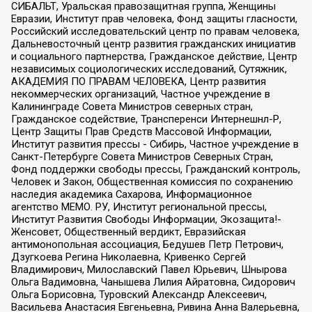
СИБАЛЬТ, Уральская правозащитная группа, Женщины
Евразии, Институт прав человека, Фонд защиты гласности,
Российский исследовательский центр по правам человека,
Дальневосточный центр развития гражданских инициатив
и социального партнерства, Гражданское действие, Центр
независимых социологических исследований, Сутяжник,
АКАДЕМИЯ ПО ПРАВАМ ЧЕЛОВЕКА, Центр развития
некоммерческих организаций, Частное учреждение в
Калининграде Совета Министров северных стран,
Гражданское содействие, Трансперенси Интернешнл-Р,
Центр Защиты Прав Средств Массовой Информации,
Институт развития прессы - Сибирь, Частное учреждение в
Санкт-Петербурге Совета Министров Северных Стран,
Фонд поддержки свободы прессы, Гражданский контроль,
Человек и Закон, Общественная комиссия по сохранению
наследия академика Сахарова, Информационное
агентство МЕМО. РУ, Институт региональной прессы,
Институт Развития Свободы Информации, Экозащита!-
Женсовет, Общественный вердикт, Евразийская
антимонопольная ассоциация, Бедушев Петр Петрович,
Дзугкоева Регина Николаевна, Кривенко Сергей
Владимирович, Милославский Павел Юрьевич, Шнырова
Ольга Вадимовна, Чанышева Лилия Айратовна, Сидорович
Ольга Борисовна, Туровский Александр Алексеевич,
Васильева Анастасия Евгеньевна, Ривина Анна Валерьевна,