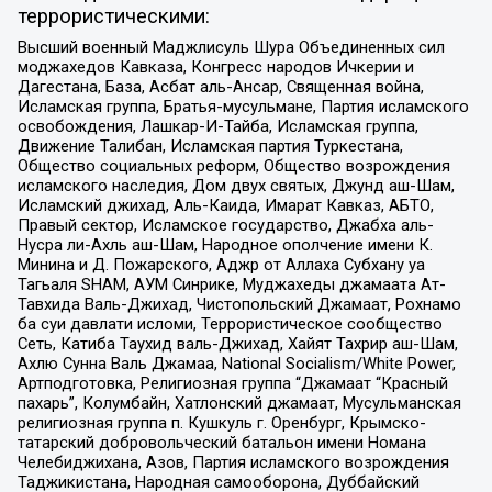
террористическими:
Высший военный Маджлисуль Шура Объединенных сил
моджахедов Кавказа, Конгресс народов Ичкерии и
Дагестана, База, Асбат аль-Ансар, Священная война,
Исламская группа, Братья-мусульмане, Партия исламского
освобождения, Лашкар-И-Тайба, Исламская группа,
Движение Талибан, Исламская партия Туркестана,
Общество социальных реформ, Общество возрождения
исламского наследия, Дом двух святых, Джунд аш-Шам,
Исламский джихад, Аль-Каида, Имарат Кавказ, АБТО,
Правый сектор, Исламское государство, Джабха аль-
Нусра ли-Ахль аш-Шам, Народное ополчение имени К.
Минина и Д. Пожарского, Аджр от Аллаха Субхану уа
Тагьаля SHAM, АУМ Синрике, Муджахеды джамаата Ат-
Тавхида Валь-Джихад, Чистопольский Джамаат, Рохнамо
ба суи давлати исломи, Террористическое сообщество
Сеть, Катиба Таухид валь-Джихад, Хайят Тахрир аш-Шам,
Ахлю Сунна Валь Джамаа, National Socialism/White Power,
Артподготовка, Религиозная группа “Джамаат “Красный
пахарь”, Колумбайн, Хатлонский джамаат, Мусульманская
религиозная группа п. Кушкуль г. Оренбург, Крымско-
татарский добровольческий батальон имени Номана
Челебиджихана, Азов, Партия исламского возрождения
Таджикистана, Народная самооборона, Дуббайский