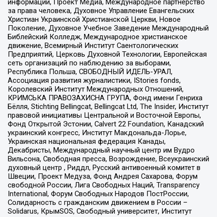
информации, Проект Медиа, Международное партнерство
за права человека, Духовное Управление Евангельских
Христиан Украинской Христианской Церкви, Новое
Поколение, Духовное Учебное Заведение Международный
Библейский Колледж, Международное христианское
движение, Всемирный Институт Саентологических
Предприятий, Церковь Духовной Технологии, Европейская
сеть организаций по наблюдению за выборами,
Республика Польша, СВОБОДНЫЙ ИДЕЛЬ-УРАЛ,
Ассоциация развития журналистики, IStories fonds,
Королевский Институт Международных Отношений,
КРИМСЬКА ПРАВОЗАХИСНА ГРУПА, Фонд имени Генриха
Бёлля, Stichting Bellingcat, Bellingcat Ltd, The Insider, Институт
правовой инициативы Центральной и Восточной Европы,
Фонд Открытой Эстонии, Calvert 22 Foundation, Канадский
украинский конгресс, Институт Макдональда-Лорье,
Украинская национальная федерация Канады,
Декабристы, Международный научный центр им Вудро
Вильсона, Свободная пресса, Возрождение, Всеукраинский
духовный центр , Риддл, Русский антивоенный комитет в
Швеции, Проект Медуза, Фонд Андрея Сахарова, Форум
свободной России, Лига Свободных Наций, Transparеncy
International, Форум Свободных Народов ПостРоссии,
Солидарность с гражданским движением в России –
Solidarus, КрымSOS, Свободный университет, Институт