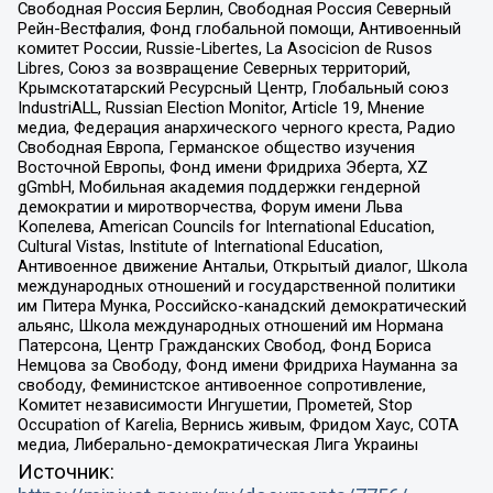
Свободная Россия Берлин, Свободная Россия Северный
Рейн-Вестфалия, Фонд глобальной помощи, Антивоенный
комитет России, Russie-Libertes, La Asocicion de Rusos
Libres, Союз за возвращение Северных территорий,
Крымскотатарский Ресурсный Центр, Глобальный союз
IndustriALL, Russian Election Monitor, Article 19, Мнение
медиа, Федерация анархического черного креста, Радио
Свободная Европа, Германское общество изучения
Восточной Европы, Фонд имени Фридриха Эберта, XZ
gGmbH, Мобильная академия поддержки гендерной
демократии и миротворчества, Форум имени Льва
Копелева, American Councils for International Education,
Cultural Vistas, Institute of International Education,
Антивоенное движение Антальи, Открытый диалог, Школа
международных отношений и государственной политики
им Питера Мунка, Российско-канадский демократический
альянс, Школа международных отношений им Нормана
Патерсона, Центр Гражданских Свобод, Фонд Бориса
Немцова за Свободу, Фонд имени Фридриха Науманна за
свободу, Феминистское антивоенное сопротивление,
Комитет независимости Ингушетии, Прометей, Stop
Occupation of Karelia, Вернись живым, Фридом Хаус, СОТА
медиа, Либерально-демократическая Лига Украины
Источник: