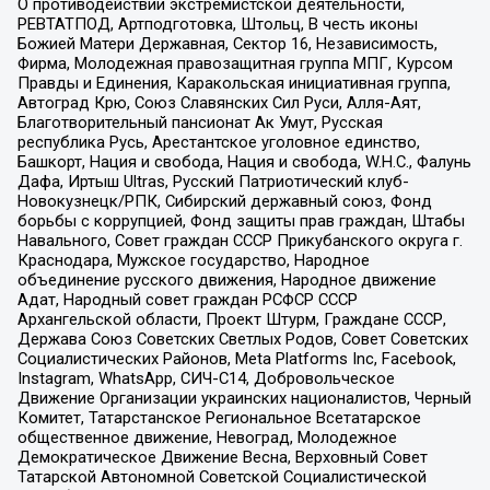
О противодействии экстремистской деятельности,
РЕВТАТПОД, Артподготовка, Штольц, В честь иконы
Божией Матери Державная, Сектор 16, Независимость,
Фирма, Молодежная правозащитная группа МПГ, Курсом
Правды и Единения, Каракольская инициативная группа,
Автоград Крю, Союз Славянских Сил Руси, Алля-Аят,
Благотворительный пансионат Ак Умут, Русская
республика Русь, Арестантское уголовное единство,
Башкорт, Нация и свобода, Нация и свобода, W.H.С., Фалунь
Дафа, Иртыш Ultras, Русский Патриотический клуб-
Новокузнецк/РПК, Сибирский державный союз, Фонд
борьбы с коррупцией, Фонд защиты прав граждан, Штабы
Навального, Совет граждан СССР Прикубанского округа г.
Краснодара, Мужское государство, Народное
объединение русского движения, Народное движение
Адат, Народный совет граждан РСФСР СССР
Архангельской области, Проект Штурм, Граждане СССР,
Держава Союз Советских Светлых Родов, Совет Советских
Социалистических Районов, Meta Platforms Inc, Facebook,
Instagram, WhatsApp, СИЧ-С14, Добровольческое
Движение Организации украинских националистов, Черный
Комитет, Татарстанское Региональное Всетатарское
общественное движение, Невоград, Молодежное
Демократическое Движение Весна, Верховный Совет
Татарской Автономной Советской Социалистической