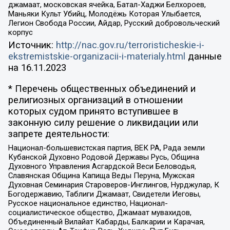
джамаат, московская ячейка, Батал-Хаджи Белхороев,
Маньяки Культ Убийц, Молодёжь Которая Улыбается,
Легион Свобода России, Айдар, Русский добровольческий
корпус
Источник:
http://nac.gov.ru/terroristicheskie-i-
ekstremistskie-organizacii-i-materialy.html
данные
на
16.11.2023
* Перечень общественных объединений и
религиозных организаций в отношении
которых судом принято вступившее в
законную силу решение о ликвидации или
запрете деятельности:
Национал-большевистская партия, ВЕК РА, Рада земли
Кубанской Духовно Родовой Державы Русь, Община
Духовного Управления Асгардской Веси Беловодья,
Славянская Община Капища Веды Перуна, Мужская
Духовная Семинария Староверов-Инглингов, Нурджулар, К
Богодержавию, Таблиги Джамаат, Свидетели Иеговы,
Русское национальное единство, Национал-
социалистическое общество, Джамаат мувахидов,
Объединенный Вилайат Кабарды, Балкарии и Карачая,