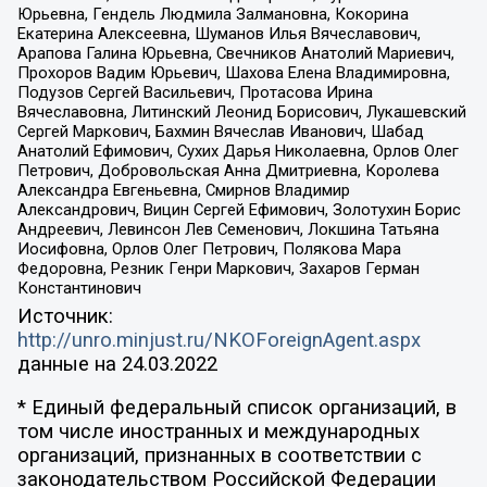
Юрьевна, Гендель Людмила Залмановна, Кокорина
Екатерина Алексеевна, Шуманов Илья Вячеславович,
Арапова Галина Юрьевна, Свечников Анатолий Мариевич,
Прохоров Вадим Юрьевич, Шахова Елена Владимировна,
Подузов Сергей Васильевич, Протасова Ирина
Вячеславовна, Литинский Леонид Борисович, Лукашевский
Сергей Маркович, Бахмин Вячеслав Иванович, Шабад
Анатолий Ефимович, Сухих Дарья Николаевна, Орлов Олег
Петрович, Добровольская Анна Дмитриевна, Королева
Александра Евгеньевна, Смирнов Владимир
Александрович, Вицин Сергей Ефимович, Золотухин Борис
Андреевич, Левинсон Лев Семенович, Локшина Татьяна
Иосифовна, Орлов Олег Петрович, Полякова Мара
Федоровна, Резник Генри Маркович, Захаров Герман
Константинович
Источник:
http://unro.minjust.ru/NKOForeignAgent.aspx
данные на
24.03.2022
* Единый федеральный список организаций, в
том числе иностранных и международных
организаций, признанных в соответствии с
законодательством Российской Федерации