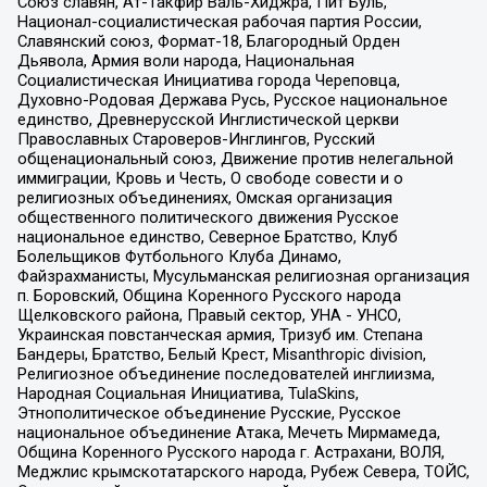
Союз славян, Ат-Такфир Валь-Хиджра, Пит Буль,
Национал-социалистическая рабочая партия России,
Славянский союз, Формат-18, Благородный Орден
Дьявола, Армия воли народа, Национальная
Социалистическая Инициатива города Череповца,
Духовно-Родовая Держава Русь, Русское национальное
единство, Древнерусской Инглистической церкви
Православных Староверов-Инглингов, Русский
общенациональный союз, Движение против нелегальной
иммиграции, Кровь и Честь, О свободе совести и о
религиозных объединениях, Омская организация
общественного политического движения Русское
национальное единство, Северное Братство, Клуб
Болельщиков Футбольного Клуба Динамо,
Файзрахманисты, Мусульманская религиозная организация
п. Боровский, Община Коренного Русского народа
Щелковского района, Правый сектор, УНА - УНСО,
Украинская повстанческая армия, Тризуб им. Степана
Бандеры, Братство, Белый Крест, Misanthropic division,
Религиозное объединение последователей инглиизма,
Народная Социальная Инициатива, TulaSkins,
Этнополитическое объединение Русские, Русское
национальное объединение Атака, Мечеть Мирмамеда,
Община Коренного Русского народа г. Астрахани, ВОЛЯ,
Меджлис крымскотатарского народа, Рубеж Севера, ТОЙС,