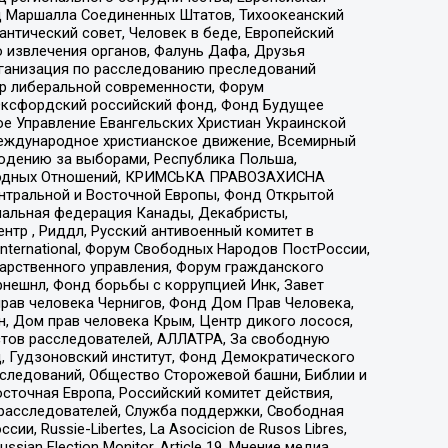
 Маршалла Соединенных Штатов, Тихоокеанский
нтический совет, Человек в беде, Европейский
 извлечения органов, Фалунь Дафа, Друзья
рганизация по расследованию преследований
тр либеральной современности, Форум
 Оксфордский российский фонд, Фонд Будущее
е Управление Евангельских Христиан Украинской
еждународное христианское движение, Всемирный
людению за выборами, Республика Польша,
народных Отношений, КРИМСЬКА ПРАВОЗАХИСНА
ы Центральной и Восточной Европы, Фонд Открытой
иональная федерация Канады, Декабристы,
тр , Риддл, Русский антивоенный комитет в
nternational, Форум Свободных Народов ПостРоссии,
дарственного управления, Форум гражданского
рнешнл, Фонд борьбы с коррупцией Инк, Завет
прав человека Чернигов, Фонд Дом Прав Человека,
н, Дом прав человека Крым, Центр дикого лосося,
стов расследователей, АЛЛАТРА, За свободную
д, Гудзоновский институт, Фонд Демократического
сследований, Общество Сторожевой башни, Библии и
сточная Европа, Российский комитет действия,
-расследователей, Служба поддержки, Свободная
 Russie-Libertes, La Asocicion de Rusos Libres,
an Election Monitor, Article 19, Мнение медиа,