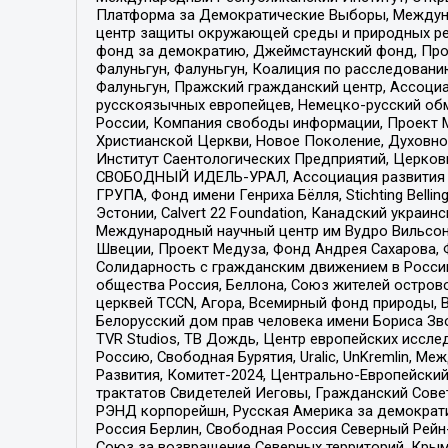
Платформа за Демократические Выборы, Междуна
центр защиты окружающей среды и природных ресу
фонд за демократию, Джеймстаунский фонд, Прож
Фалуньгун, Фалуньгун, Коалиция по расследован
Фалуньгун, Пражский гражданский центр, Ассоци
русскоязычных европейцев, Немецко-русский об
России, Компания свободы информации, Проект М
Христианской Церкви, Новое Поколение, Духовн
Институт Саентологических Предприятий, Церков
СВОБОДНЫЙ ИДЕЛЬ-УРАЛ, Ассоциация развития ж
ГРУПА, Фонд имени Генриха Бёлля, Stichting Bellin
Эстонии, Calvert 22 Foundation, Канадский укра
Международный научный центр им Вудро Вильсона
Швеции, Проект Медуза, Фонд Андрея Сахарова, Ф
Солидарность с гражданским движением в России 
общества Россия, Беллона, Союз жителей острово
церквей TCCN, Агора, Всемирный фонд природы, B
Белорусский дом прав человека имени Бориса Зво
TVR Studios, ТВ Дождь, Центр европейских иссл
Россию, Свободная Бурятия, Uralic, UnKremlin, 
Развития, Комитет-2024, Центрально-Европейски
трактатов Свидетелей Иеговы, Гражданский Совет
РЭНД корпорейшн, Русская Америка за демократи
Россия Берлин, Свободная Россия Северный Рейн-В
Союз за возвращение Северных территорий, Крымско