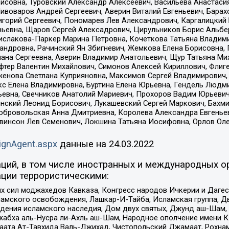
совна, Туровский Александр Алексеевич, Васильева Анастасия
Пивоваров Андрей Сергеевич, Аверин Виталий Евгеньевич, Бара
горий Сергеевич, Пономарев Лев Александрович, Каргалицкий 
ньевна, Щаров Сергей Алексадрович, Цирульников Борис Альбер
ислакова-Паркер Марина Петровна, Кочеткова Татьяна Владими
сандровна, Рачинский Ян Збигневич, Жемкова Елена Борисовна,
лана Сергеевна, Аверин Владимир Анатольевич, Щур Татьяна М
фтер Валентин Михайлович, Симонов Алексей Кириллович, Флиг
женова Светлана Куприяновна, Максимов Сергей Владимирович, 
кс Елена Владимировна, Буртина Елена Юрьевна, Гендель Людм
евна, Свечников Анатолий Мариевич, Прохоров Вадим Юрьевич
инский Леонид Борисович, Лукашевский Сергей Маркович, Бахм
Добровольская Анна Дмитриевна, Королева Александра Евгенье
евинсон Лев Семенович, Локшина Татьяна Иосифовна, Орлов Ол
ignAgent.aspx
данные на
24.03.2022
ций, в том числе иностранных и международных ор
ции террористическими:
ил моджахедов Кавказа, Конгресс народов Ичкерии и Дагеста
ламского освобождения, Лашкар-И-Тайба, Исламская группа, Дв
ения исламского наследия, Дом двух святых, Джунд аш-Шам, 
жабха аль-Нусра ли-Ахль аш-Шам, Народное ополчение имени К.
ата Ат-Тавхида Валь-Джихад, Чистопольский Джамаат, Рохнам