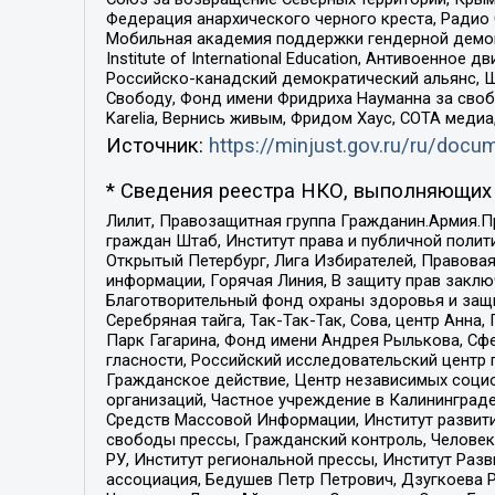
Федерация анархического черного креста, Радио
Мобильная академия поддержки гендерной демократи
Institute of International Education, Антивоенн
Российско-канадский демократический альянс, 
Свободу, Фонд имени Фридриха Науманна за свобо
Karelia, Вернись живым, Фридом Хаус, СОТА меди
Источник:
https://minjust.gov.ru/ru/doc
* Сведения реестра НКО, выполняющих 
Лилит, Правозащитная группа Гражданин.Армия.П
граждан Штаб, Институт права и публичной поли
Открытый Петербург, Лига Избирателей, Правова
информации, Горячая Линия, В защиту прав закл
Благотворительный фонд охраны здоровья и защи
Серебряная тайга, Так-Так-Так, Сова, центр Анн
Парк Гагарина, Фонд имени Андрея Рылькова, Сф
гласности, Российский исследовательский центр 
Гражданское действие, Центр независимых соци
организаций, Частное учреждение в Калининград
Средств Массовой Информации, Институт развити
свободы прессы, Гражданский контроль, Человек
РУ, Институт региональной прессы, Институт Ра
ассоциация, Бедушев Петр Петрович, Дзугкоева 