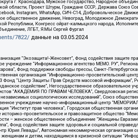
округа г. Краснодара, Мужское государство, Народное объедин
ой области, Проект Штурм, Граждане СССР, Держава Союз Сов
Facebook, Instagram, WhatsApp, СИЧ-С14, Добровольческое Движ
ское общественное движение, Невоград, Молодежное Демократ
ой Республики, Конгресс ойрат-калмыцкого народа, Исполнит
бъединение, ЛГБТ, Я.МЫ Сергей Фургал
uments/7822/
данные на
03.05.2024
Общество с ограниченной ответственностью "Радио Свободная Европа/Радио Свобода", Чешское информационное агентство "MEDIUM-ORIENT", Красноярская региональная общественная организация "Мы против СПИДа", Камалягин Денис Николаевич, Маркелов Сергей Евгеньевич, Пономарев Лев Александрович, Савицкая Людмила Алексеевна, Автономная некоммерческая организация "Центр по работе с проблемой насилия "НАСИЛИЮ.НЕТ", Межрегиональный профессиональный союз работников здравоохранения "Альянс врачей", Юридическое лицо, зарегистрированное в Латвийской Республике, SIA "Medusa Project" (регистрационный номер 40103797863, дата регистрации 10.06.2014), Некоммерческая организация "Фонд по борьбе с коррупцией", Автономная некоммерческая организация "Институт права и публичной политики", Баданин Роман Сергеевич, Гликин Максим Александрович, Железнова Мария Михайловна, Лукьянова Юлия Сергеевна, Маетная Елизавета Витальевна, Маняхин Петр Борисович, Чуракова Ольга Владимировна, Ярош Юлия Петровна, Юридическое лицо "The Insider SIA", зарегистрированное в Риге, Латвийская Республика (дата регистрации 26.06.2015), являющееся администратором доменного имени интернет-издания "The Insider SIA", https://theins.ru, Постернак Алексей Евгеньевич, Рубин Михаил Аркадьевич, Анин Роман Александрович, Юридическое лицо Istories fonds, зарегистрированное в Латвийской Республике (регистрационный номер 50008295751, дата регистрации 24.02.2020), Великовский Дмитрий Александрович, Долинина Ирина Николаевна, Мароховская Алеся Алексеевна, Шлейнов Роман Юрьевич, Шмагун Олеся Валентиновна, Общество с ограниченной ответственностью "Альтаир 2021", Общество с ограниченной ответственностью "Вега 2021", Общество с ограниченной ответственностью "Главный редактор 2021", Общество с ограниченной ответственностью "Ромашки монолит", Важенков Артем Валерьевич, Ивановская областная общественная организация "Центр гендерных исследований", Гурман Юрий Альбертович, Медиапроект "ОВД-Инфо", Егоров Владимир Владимирович, Жилинский Владимир Александрович, Общество с ограниченной ответственностью "ЗП", Иванова София Юрьевна, Карезина Инна Павловна, Кильтау Екатерина Викторовна, Петров Алексей Викторович, Пискунов Сергей Евгеньевич, Смирнов Сергей Сергеевич, Тихонов Михаил Сергеевич, Общество с ограниченной ответственностью "ЖУРНАЛИСТ-ИНОСТРАННЫЙ АГЕНТ", Арапова Галина Юрьевна, Вольтская Татьяна Анатольевна, Американская компания "Mason G.E.S. Anonymous Foundation" (США), являющаяся владельцем интернет-издания https://mnews.world/, Компания "Stichting Bellingcat", зарегистрированная в Нидерландах (дата регистрации 11.07.2018), Захаров Андрей Вячеславович, Клепиковская Екатерина Дмитриевна, Общество с ограниченной ответственностью "МЕМО", Перл Роман Александрович, Симонов Евгений Алексеевич, Соловьева Елена Анатольевна, Сотников Даниил Владимирович, Сурначева Елизавета Дмитриевна, Автономная некоммерческая организация по защите прав человека и информированию населения "Якутия – Наше Мнение", Общество с ограниченной ответственностью "Москоу диджитал медиа", с 26.01.2023 Общество с ограниченной ответственностью "Чайка Белые сады", Ветошкина Валерия Валерьевна, Заговора Максим Александрович, Межрегиональное общественное движение "Российская ЛГБТ - сеть", Оленичев Максим Владимирович, Павлов Иван Юрьевич, Скворцова Елена Сергеевна, Общество с ограниченной ответственностью "Как бы инагент", Кочетков Игорь Викторович, Общество с ограниченной ответственностью "Честные выборы", Еланчик Олег Александрович, Общество с ограниченной ответственностью "Нобелевский призыв", Гималова Регина Эмилевна, Григорьев Андрей Валерьевич, Григорьева Алина Александровна, Ассоциация по содействию защите прав призывников, альтернативнослужащих и военнослужащих "Правозащитная группа "Гражданин.Армия.Право", Хисамова Регина Фаритовна, Автономная некоммерческая организация по реализа