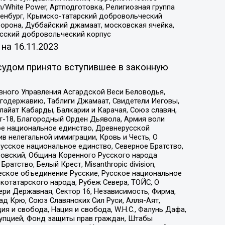
/White Power, Артподготовка, Религиозная группа
Оренбург, Крымско-татарский добровольческий
орона, Дуббайский джамаат, московская ячейка,
усский добровольческий корпус
 на
16.11.2023
судом принято вступившее в законную
вного Управления Асгардской Веси Беловодья,
годержавию, Таблиги Джамаат, Свидетели Иеговы,
айат Кабарды, Балкарии и Карачая, Союз славян,
т-18, Благородный Орден Дьявола, Армия воли
ое национальное единство, Древнерусской
 нелегальной иммиграции, Кровь и Честь, О
усское национальное единство, Северное Братство,
ровский, Община Коренного Русского народа
атство, Белый Крест, Misanthropic division,
еское объединение Русские, Русское национальное
котатарского народа, Рубеж Севера, ТОЙС, О
ри Державная, Сектор 16, Независимость, Фирма,
д Крю, Союз Славянских Сил Руси, Алля-Аят,
я и свобода, Нация и свобода, W.H.С., Фалунь Дафа,
рупцией, Фонд защиты прав граждан, Штабы