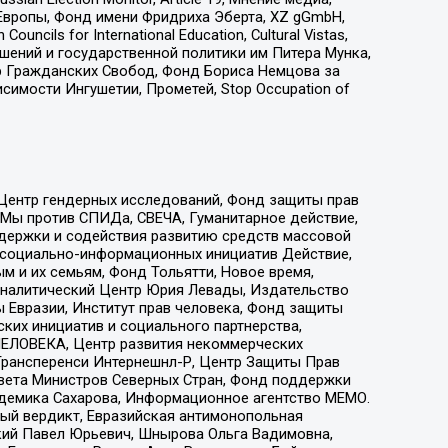
Европы, Фонд имени Фридриха Эберта, XZ gGmbH,
ls for International Education, Cultural Vistas,
ошений и государственной политики им Питера Мунка,
 Гражданских Свобод, Фонд Бориса Немцова за
имости Ингушетии, Прометей, Stop Occupation of
 Центр гендерных исследований, Фонд защиты прав
 Мы против СПИДа, СВЕЧА, Гуманитарное действие,
ддержки и содействия развитию средств массовой
р социально-информационных инициатив Действие,
 и их семьям, Фонд Тольятти, Новое время,
, Аналитический Центр Юрия Левады, Издательство
 Евразии, Институт прав человека, Фонд защиты
ких инициатив и социального партнерства,
ЕЛОВЕКА, Центр развития некоммерческих
 Трансперенси Интернешнл-Р, Центр Защиты Прав
овета Министров Северных Стран, Фонд поддержки
адемика Сахарова, Информационное агентство МЕМО.
ый вердикт, Евразийская антимонопольная
кий Павел Юрьевич, Шнырова Ольга Вадимовна,