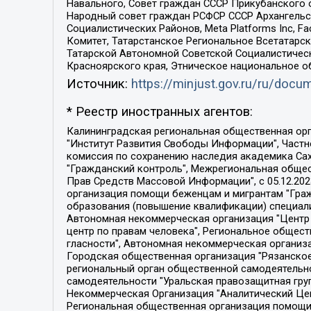
Навального, Совет граждан СССР Прикубанского 
Народный совет граждан РСФСР СССР Архангельск
Социалистических Районов, Meta Platforms Inc, 
Комитет, Татарстанское Региональное Всетатар
Татарской Автономной Советской Социалистическ
Красноярского края, Этническое национальное о
Источник:
https://minjust.gov.ru/ru/doc
* Реестр иностранных агентов:
Калининградская региональная общественная организация "Экозащита!-Женсовет", Фонд содействия защите прав и свобод граждан "Общественный вердикт", Фонд "Институт Развития Свободы Информации", Частное учреждение "Информационное агентство МЕМО. РУ", Региональная общественная организация "Общественная комиссия по сохранению наследия академика Сахарова", Фонд поддержки свободы прессы, Санкт-Петербургская общественная правозащитная организация "Гражданский контроль", Межрегиональная общественная организация "Информационно-просветительский центр "Мемориал", Региональный Фонд "Центр Защиты Прав Средств Массовой Информации", с 05.12.2023 Фонд "Центр Защиты Прав Средств массовой информации", Региональная общественная благотворительная организация помощи беженцам и мигрантам "Гражданское содействие", Негосударственное образовательное учреждение дополнительного профессионального образования (повышение квалификации) специалистов "АКАДЕМИЯ ПО ПРАВАМ ЧЕЛОВЕКА", Свердловская региональная общественная организация "Сутяжник", Автономная некоммерческая организация "Центр независимых социологических исследований", Союз общественных объединений "Российский исследовательский центр по правам человека", Региональное общественное учреждение научно-информационный центр "МЕМОРИАЛ", Некоммерческая организация "Фонд защиты гласности", Автономная некоммерческая организация "Институт прав человека", Городская общественная организация "Екатеринбургское общество "МЕМОРИАЛ", Городская общественная организация "Рязанское историко-просветительское и правозащитное общество "Мемориал" (Рязанский Мемориал), Челябинский региональный орган общественной самодеятельности – женское общественное объединение "Женщины Евразии", Челябинский региональный орган общественной самодеятельности "Уральская правозащитная группа", Фонд содействия защите здоровья и социальной справедливости имени Андрея Рылькова, Автономная Некоммерческая Организация "Аналитический Центр Юрия Левады", Автономная некоммерческая организация социальной поддержки населения "Проект Апрель", Региональная общественная организация помощи женщинам и детям, находящимся в кризисной ситуации "Информационно-методический центр "Анна", Фонд содействия развитию массовых коммуникаций и правовому просвещению "Так-так-Так", Фонд содействия устойчивому развитию "Серебряная тайга", Свердловский региональный общественный фонд социальных проектов "Новое время", "Idel.Реалии", Кавказ.Реалии, Крым.Реалии, Телеканал Настоящее Время, Татаро-башкирская служба Радио Свобода (Azatliq Radiosi), Радио Свободная Европа/Радио Свобода (PCE/PC), "Сибирь.Реалии", "Фактограф", Благотворительный фонд помощи осужденным и их семьям, Автономная некоммерческая организация "Институт глобализации и социальных движений", Фонд "В защиту прав заключенных", Частное учреждение "Центр поддержки и содействия развитию средств массовой информации", Пензенский региональный общественный благотворительный фонд "Гражданский союз", "Север.Реалии", Некоммерческая организация Фонд "Правовая инициатива", 