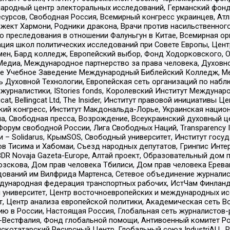
родный центр электоральных исследований, Германский фонд
рсов, Свободная Россия, Всемирный конгресс украинцев, Атла
ект Хармони, Родники дракона, Врачи против насильственного
ию преследования в отношении Фалуньгун в Китае, Всемирная о
ация школ политических исследований при Совете Европы, Цен
мен, Бард колледж, Европейский выбор, Фонд Ходорковского,
едиа, Международное партнерство за права человека, Духовно
ое Учебное Заведение Международный Библейский Колледж, М
ь Духовной Технологии, Европейская сеть организаций по наб
урналистики, IStories fonds, Королевский Институт Между
gcat, Bellingcat Ltd, The Insider, Институт правовой инициатив
инский конгресс, Институт Макдональда-Лорье, Украинская нац
, Свободная пресса, Возрождение, Всеукраинский духовный цен
орум свободной России, Лига Свободных Наций, Transparеncy I
– Solidarus, КрымSOS, Свободный университет, Институт госу
в Тисима и Хабомаи, Съезд народных депутатов, Гринпис Инте
DR Novaja Gazeta-Europe, Алтай проект, Образовательный дом 
зскова, Дом прав человека Тбилиси, Дом прав человека Ерева
едований им Вилфрида Мартенса, Сетевое объединение журнали
Международная федерация транспортных рабочих, ИстЧам Финлан
й университет, Центр восточноевропейских и международных и
, Центр анализа европейской политики, Академическая сеть Во
ю в России, Настоящая Россия, Глобальная сеть журналистов
естфалия, Фонд глобальной помощи, Антивоенный комитет России,
татарский Ресурсный Центр, Глобальный союз IndustriALL, Russi