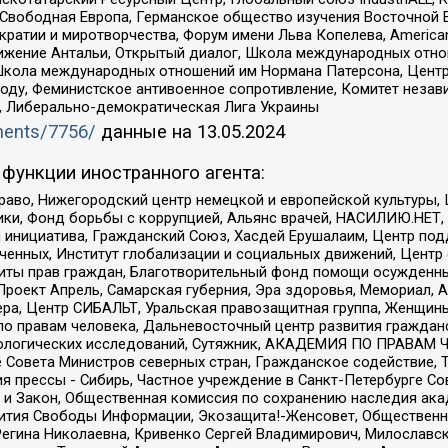
 Свободная Европа, Германское общество изучения Восточной 
и и миротворчества, Форум имени Льва Копелева, American Counci
ое движение Антальи, Открытый диалог, Школа международных отн
Школа международных отношений им Нормана Патерсона, Центр
ду, Феминистское антивоенное сопротивление, Комитет независ
а, Либерально-демократическая Лига Украины
uments/7756/
данные на
13.05.2024
функции иностранного агента:
раво, Нижегородский центр немецкой и европейской культуры,
тики, Фонд борьбы с коррупцией, Альянс врачей, НАСИЛИЮ.НЕТ,
я инициатива, Гражданский Союз, Хасдей Ерушалаим, Центр по
юченных, Институт глобализации и социальных движений, Цент
ты прав граждан, Благотворительный фонд помощи осужденным
а, Проект Апрель, Самарская губерния, Эра здоровья, Мемориал
ера, Центр СИБАЛЬТ, Уральская правозащитная группа, Женщины
по правам человека, Дальневосточный центр развития гражданс
ологических исследований, Сутяжник, АКАДЕМИЯ ПО ПРАВАМ Ч
е Совета Министров северных стран, Гражданское содействие,
я прессы - Сибирь, Частное учреждение в Санкт-Петербурге С
 и Закон, Общественная комиссия по сохранению наследия ак
звития Свободы Информации, Экозащита!-Женсовет, Общественн
Регина Николаевна, Кривенко Сергей Владимирович, Милославс