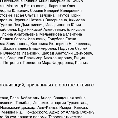
 Евгеньевна, Ривина Анна Валерьевна, Бойко
хоев Магомед Бекханович, Шарипков Олег
Борис Юльевич, Созаев Валерий Валерьевич,
тович, Гасан Ольга Павловна, Паутов Юрий
ровна, Чуркина Наталья Валерьевна, Акимова
 Гудков Лев Дмитриевич, Илларионова Юлия
ихайловна, Щур Николай Алексеевич, Блинушов
е Ирина Анатольевна, Мельникова Валентина
Беляев Сергей Иванович, Голубева Елена
ила Залмановна, Кокорина Екатерина Алексеевна,
, Шахова Елена Владимировна, Подузов Сергей
ин Вячеслав Иванович, Шабад Анатолий Ефимович,
вна, Смирнов Владимир Александрович, Вицин
ег Петрович, Полякова Мара Федоровна, Резник
ганизаций, признанных в соответствии с
на, База, Асбат аль-Ансар, Священная война,
ижение Талибан, Исламская партия Туркестана,
Исламский джихад, Аль-Каида, Имарат Кавказ,
 Минина и Д. Пожарского, Аджр от Аллаха Субхану
о ба суи давлати исломи, Террористическое