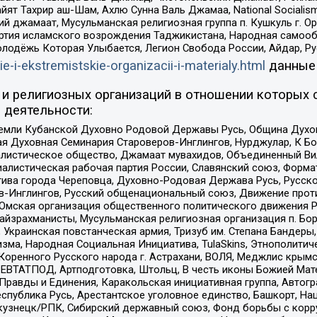
ят Тахрир аш-Шам, Ахлю Сунна Валь Джамаа, National Socialism
ий джамаат, Мусульманская религиозная группа п. Кушкуль г. 
ртия исламского возрождения Таджикистана, Народная самооб
олодёжь Которая Улыбается, Легион Свобода России, Айдар, Р
ie-i-ekstremistskie-organizacii-i-materialy.html
данные
и религиозных организаций в отношении которых 
 деятельности:
земли Кубанской Духовно Родовой Державы Русь, Община Духо
 Духовная Семинария Староверов-Инглингов, Нурджулар, К Бо
листическое общество, Джамаат мувахидов, Объединенный Вил
иалистическая рабочая партия России, Славянский союз, Форма
ива города Череповца, Духовно-Родовая Держава Русь, Русск
-Инглингов, Русский общенациональный союз, Движение против
 Омская организация общественного политического движения Р
йзрахманисты, Мусульманская религиозная организация п. Бо
краинская повстанческая армия, Тризуб им. Степана Бандеры, Бр
зма, Народная Социальная Инициатива, TulaSkins, Этнополитич
оренного Русского народа г. Астрахани, ВОЛЯ, Меджлис крымс
РЕВТАТПОД, Артподготовка, Штольц, В честь иконы Божией Мате
равды и Единения, Каракольская инициативная группа, Автогра
спублика Русь, Арестантское уголовное единство, Башкорт, Наци
окузнецк/РПК, Сибирский державный союз, Фонд борьбы с кор