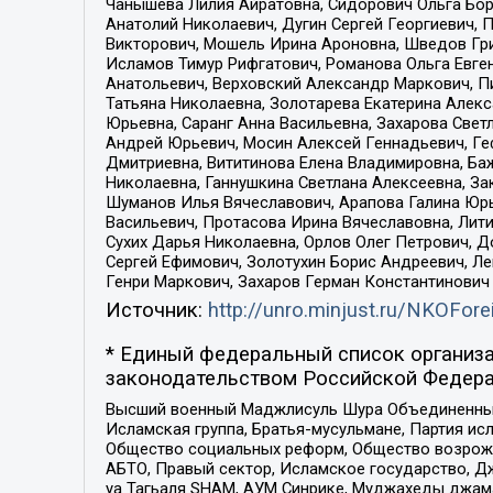
Чанышева Лилия Айратовна, Сидорович Ольга Бори
Анатолий Николаевич, Дугин Сергей Георгиевич, 
Викторович, Мошель Ирина Ароновна, Шведов Гри
Исламов Тимур Рифгатович, Романова Ольга Евге
Анатольевич, Верховский Александр Маркович, П
Татьяна Николаевна, Золотарева Екатерина Алек
Юрьевна, Саранг Анна Васильевна, Захарова Свет
Андрей Юрьевич, Мосин Алексей Геннадьевич, Ге
Дмитриевна, Вититинова Елена Владимировна, Ба
Николаевна, Ганнушкина Светлана Алексеевна, За
Шуманов Илья Вячеславович, Арапова Галина Юрь
Васильевич, Протасова Ирина Вячеславовна, Лит
Сухих Дарья Николаевна, Орлов Олег Петрович, 
Сергей Ефимович, Золотухин Борис Андреевич, Л
Генри Маркович, Захаров Герман Константинович
Источник:
http://unro.minjust.ru/NKOFore
* Единый федеральный список организа
законодательством Российской Федера
Высший военный Маджлисуль Шура Объединенных с
Исламская группа, Братья-мусульмане, Партия ис
Общество социальных реформ, Общество возрожд
АБТО, Правый сектор, Исламское государство, Д
уа Тагьаля SHAM, АУМ Синрике, Муджахеды джама