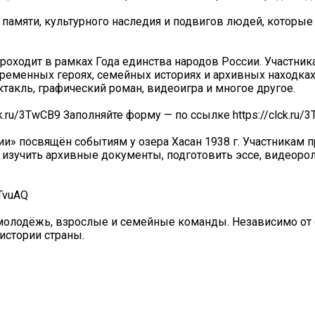
амяти, культурного наследия и подвигов людей, которые
проходит в рамках Года единства народов России. Участни
временных героях, семейных историях и архивных находка
такль, графический роман, видеоигра и многое другое.
.ru/3TwCB9 Заполняйте форму — по ссылке https://clck.ru/3
ии» посвящён событиям у озера Хасан 1938 г. Участникам 
 изучить архивные документы, подготовить эссе, видеорол
3TvuAQ
 молодёжь, взрослые и семейные команды. Независимо от
истории страны.