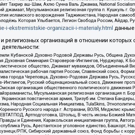
ят Тахрир аш-Шам, Ахлю Сунна Валь Джамаа, National Socialism
ий джамаат, Мусульманская религиозная группа п. Кушкуль г. 
ртия исламского возрождения Таджикистана, Народная самооб
олодёжь Которая Улыбается, Легион Свобода России, Айдар, Р
ie-i-ekstremistskie-organizacii-i-materialy.html
данные
и религиозных организаций в отношении которых 
 деятельности:
земли Кубанской Духовно Родовой Державы Русь, Община Духо
 Духовная Семинария Староверов-Инглингов, Нурджулар, К Бо
листическое общество, Джамаат мувахидов, Объединенный Вил
иалистическая рабочая партия России, Славянский союз, Форма
ива города Череповца, Духовно-Родовая Держава Русь, Русск
-Инглингов, Русский общенациональный союз, Движение против
 Омская организация общественного политического движения Р
йзрахманисты, Мусульманская религиозная организация п. Бо
краинская повстанческая армия, Тризуб им. Степана Бандеры, Бр
зма, Народная Социальная Инициатива, TulaSkins, Этнополитич
оренного Русского народа г. Астрахани, ВОЛЯ, Меджлис крымс
РЕВТАТПОД, Артподготовка, Штольц, В честь иконы Божией Мате
равды и Единения, Каракольская инициативная группа, Автогра
спублика Русь, Арестантское уголовное единство, Башкорт, Наци
окузнецк/РПК, Сибирский державный союз, Фонд борьбы с кор