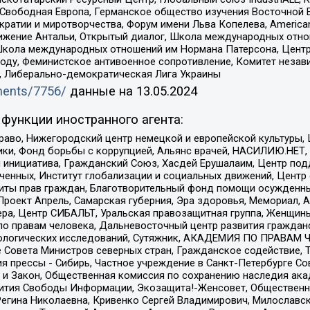
 Свободная Европа, Германское общество изучения Восточной 
и и миротворчества, Форум имени Льва Копелева, American Counci
ое движение Антальи, Открытый диалог, Школа международных отн
Школа международных отношений им Нормана Патерсона, Центр
ду, Феминистское антивоенное сопротивление, Комитет независ
а, Либерально-демократическая Лига Украины
uments/7756/
данные на
13.05.2024
функции иностранного агента:
раво, Нижегородский центр немецкой и европейской культуры,
тики, Фонд борьбы с коррупцией, Альянс врачей, НАСИЛИЮ.НЕТ,
я инициатива, Гражданский Союз, Хасдей Ерушалаим, Центр по
юченных, Институт глобализации и социальных движений, Цент
ты прав граждан, Благотворительный фонд помощи осужденным
а, Проект Апрель, Самарская губерния, Эра здоровья, Мемориал
ера, Центр СИБАЛЬТ, Уральская правозащитная группа, Женщины
по правам человека, Дальневосточный центр развития гражданс
ологических исследований, Сутяжник, АКАДЕМИЯ ПО ПРАВАМ Ч
е Совета Министров северных стран, Гражданское содействие,
я прессы - Сибирь, Частное учреждение в Санкт-Петербурге С
 и Закон, Общественная комиссия по сохранению наследия ак
звития Свободы Информации, Экозащита!-Женсовет, Общественн
Регина Николаевна, Кривенко Сергей Владимирович, Милославс