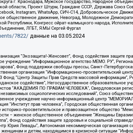
округа г. Краснодара, Мужское государство, Народное объедин
ой области, Проект Штурм, Граждане СССР, Держава Союз Сов
Facebook, Instagram, WhatsApp, СИЧ-С14, Добровольческое Движ
ское общественное движение, Невоград, Молодежное Демократ
ой Республики, Конгресс ойрат-калмыцкого народа, Исполнит
бъединение, ЛГБТ, Я.МЫ Сергей Фургал
uments/7822/
данные на
03.05.2024
Общество с ограниченной ответственностью "Радио Свободная Европа/Радио Свобода", Чешское информационное агентство "MEDIUM-ORIENT", Красноярская региональная общественная организация "Мы против СПИДа", Камалягин Денис Николаевич, Маркелов Сергей Евгеньевич, Пономарев Лев Александрович, Савицкая Людмила Алексеевна, Автономная некоммерческая организация "Центр по работе с проблемой насилия "НАСИЛИЮ.НЕТ", Межрегиональный профессиональный союз работников здравоохранения "Альянс врачей", Юридическое лицо, зарегистрированное в Латвийской Республике, SIA "Medusa Project" (регистрационный номер 40103797863, дата регистрации 10.06.2014), Некоммерческая организация "Фонд по борьбе с коррупцией", Автономная некоммерческая организация "Институт права и публичной политики", Баданин Роман Сергеевич, Гликин Максим Александрович, Железнова Мария Михайловна, Лукьянова Юлия Сергеевна, Маетная Елизавета Витальевна, Маняхин Петр Борисович, Чуракова Ольга Владимировна, Ярош Юлия Петровна, Юридическое лицо "The Insider SIA", зарегистрированное в Риге, Латвийская Республика (дата регистрации 26.06.2015), являющееся администратором доменного имени интернет-издания "The Insider SIA", https://theins.ru, Постернак Алексей Евгеньевич, Рубин Михаил Аркадьевич, Анин Роман Александрович, Юридическое лицо Istories fonds, зарегистрированное в Латвийской Республике (регистрационный номер 50008295751, дата регистрации 24.02.2020), Великовский Дмитрий Александрович, Долинина Ирина Николаевна, Мароховская Алеся Алексеевна, Шлейнов Роман Юрьевич, Шмагун Олеся Валентиновна, Общество с ограниченной ответственностью "Альтаир 2021", Общество с ограниченной ответственностью "Вега 2021", Общество с ограниченной ответственностью "Главный редактор 2021", Общество с ограниченной ответственностью "Ромашки монолит", Важенков Артем Валерьевич, Ивановская областная общественная организация "Центр гендерных исследований", Гурман Юрий Альбертович, Медиапроект "ОВД-Инфо", Егоров Владимир Владимирович, Жилинский Владимир Александрович, Общество с ограниченной ответственностью "ЗП", Иванова София Юрьевна, Карезина Инна Павловна, Кильтау Екатерина Викторовна, Петров Алексей Викторович, Пискунов Сергей Евгеньевич, Смирнов Сергей Сергеевич, Тихонов Михаил Сергеевич, Общество с ограниченной ответственностью "ЖУРНАЛИСТ-ИНОСТРАННЫЙ АГЕНТ", Арапова Галина Юрьевна, Вольтская Татьяна Анатольевна, Американская компания "Mason G.E.S. Anonymous Foundation" (США), являющаяся владельцем интернет-издания https://mnews.world/, Компания "Stichting Bellingcat", зарегистрированная в Нидерландах (дата регистрации 11.07.2018), Захаров Андрей Вячеславович, Клепиковская Екатерина Дмитриевна, Общество с ограниченной ответственностью "МЕМО", Перл Роман Александрович, Симонов Евгений Алексеевич, Соловьева Елена Анатольевна, Сотников Даниил Владимирович, Сурначева Елизавета Дмитриевна, Автономная некоммерческая организация по защите прав человека и информированию населения "Якутия – Наше Мнение", Общество с ограниченной ответственностью "Москоу диджитал медиа", с 26.01.2023 Общество с ограниченной ответственностью "Чайка Белые сады", Ветошкина Валерия Валерьевна, Заговора Максим Александрович, Межрегиональное общественное движение "Российская ЛГБТ - сеть", Оленичев Максим Владимирович, Павлов Иван Юрьевич, Скворцова Елена Сергеевна, Общество с ограниченной ответственностью "Как бы инагент", Кочетков Игорь Викторович, Общество с ограниченной ответственностью "Честные выборы", Еланчик Олег Александрович, Общество с ограниченной ответственностью "Нобелевский призыв", Гималова Регина Эмилевна, Григорьев Андрей Валерьевич, Григорьева Алина Александровна, Ассоциация по содействию защите прав призывников, альтернативнослужащих и военнослужащих "Правозащитная группа "Гражданин.Армия.Право", Хисамова Регина Фаритовна, Автономная некоммерческая организация по реализа