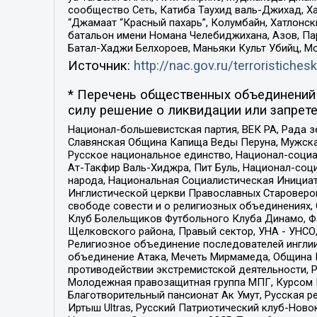
сообщество Сеть, Катиба Таухид валь-Джихад, Хай
“Джамаат “Красный пахарь”, Колумбайн, Хатлонск
батальон имени Номана Челебиджихана, Азов, Па
Батал-Хаджи Белхороев, Маньяки Культ Убийц, М
Источник:
http://nac.gov.ru/terroristichesk
* Перечень общественных объединений 
силу решение о ликвидации или запрете
Национал-большевистская партия, ВЕК РА, Рада 
Славянская Община Капища Веды Перуна, Мужская
Русское национальное единство, Национал-социа
Ат-Такфир Валь-Хиджра, Пит Буль, Национал-соц
народа, Национальная Социалистическая Инициат
Инглистической церкви Православных Староверов
свободе совести и о религиозных объединениях,
Клуб Болельщиков Футбольного Клуба Динамо, Фа
Щелковского района, Правый сектор, УНА - УНСО, У
Религиозное объединение последователей инглии
объединение Атака, Мечеть Мирмамеда, Община К
противодействии экстремистской деятельности, 
Молодежная правозащитная группа МПГ, Курсом П
Благотворительный пансионат Ак Умут, Русская ре
Иртыш Ultras, Русский Патриотический клуб-Нов