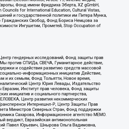
Европы, Фонд имени Фридриха Эберта, XZ gGmbH,
ls for International Education, Cultural Vistas,
ошений и государственной политики им Питера Мунка,
 Гражданских Свобод, Фонд Бориса Немцова за
имости Ингушетии, Прометей, Stop Occupation of
 Центр гендерных исследований, Фонд защиты прав
 Мы против СПИДа, СВЕЧА, Гуманитарное действие,
ддержки и содействия развитию средств массовой
р социально-информационных инициатив Действие,
 и их семьям, Фонд Тольятти, Новое время,
, Аналитический Центр Юрия Левады, Издательство
 Евразии, Институт прав человека, Фонд защиты
ких инициатив и социального партнерства,
ЕЛОВЕКА, Центр развития некоммерческих
 Трансперенси Интернешнл-Р, Центр Защиты Прав
овета Министров Северных Стран, Фонд поддержки
адемика Сахарова, Информационное агентство МЕМО.
ый вердикт, Евразийская антимонопольная
кий Павел Юрьевич, Шнырова Ольга Вадимовна,