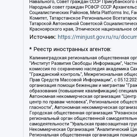
Навального, Совет граждан СССР Прикубанского 
Народный совет граждан РСФСР СССР Архангельск
Социалистических Районов, Meta Platforms Inc, 
Комитет, Татарстанское Региональное Всетатар
Татарской Автономной Советской Социалистическ
Красноярского края, Этническое национальное о
Источник:
https://minjust.gov.ru/ru/doc
* Реестр иностранных агентов:
Калининградская региональная общественная организация "Экозащита!-Женсовет", Фонд содействия защите прав и свобод граждан "Общественный вердикт", Фонд "Институт Развития Свободы Информации", Частное учреждение "Информационное агентство МЕМО. РУ", Региональная общественная организация "Общественная комиссия по сохранению наследия академика Сахарова", Фонд поддержки свободы прессы, Санкт-Петербургская общественная правозащитная организация "Гражданский контроль", Межрегиональная общественная организация "Информационно-просветительский центр "Мемориал", Региональный Фонд "Центр Защиты Прав Средств Массовой Информации", с 05.12.2023 Фонд "Центр Защиты Прав Средств массовой информации", Региональная общественная благотворительная организация помощи беженцам и мигрантам "Гражданское содействие", Негосударственное образовательное учреждение дополнительного профессионального образования (повышение квалификации) специалистов "АКАДЕМИЯ ПО ПРАВАМ ЧЕЛОВЕКА", Свердловская региональная общественная организация "Сутяжник", Автономная некоммерческая организация "Центр независимых социологических исследований", Союз общественных объединений "Российский исследовательский центр по правам человека", Региональное общественное учреждение научно-информационный центр "МЕМОРИАЛ", Некоммерческая организация "Фонд защиты гласности", Автономная некоммерческая организация "Институт прав человека", Городская общественная организация "Екатеринбургское общество "МЕМОРИАЛ", Городская общественная организация "Рязанское историко-просветительское и правозащитное общество "Мемориал" (Рязанский Мемориал), Челябинский региональный орган общественной самодеятельности – женское общественное объединение "Женщины Евразии", Челябинский региональный орган общественной самодеятельности "Уральская правозащитная группа", Фонд содействия защите здоровья и социальной справедливости имени Андрея Рылькова, Автономная Некоммерческая Организация "Аналитический Центр Юрия Левады", Автономная некоммерческая организация социальной поддержки населения "Проект Апрель", Региональная общественная организация помощи женщинам и детям, находящимся в кризисной ситуации "Информационно-методический центр "Анна", Фонд содействия развитию массовых коммуникаций и правовому просвещению "Так-так-Так", Фонд содействия устойчивому развитию "Серебряная тайга", Свердловский региональный общественный фонд социальных проектов "Новое время", "Idel.Реалии", Кавказ.Реалии, Крым.Реалии, Телеканал Настоящее Время, Татаро-башкирская служба Радио Свобода (Azatliq Radiosi), Радио Свободная Европа/Радио Свобода (PCE/PC), "Сибирь.Реалии", "Фактограф", Благотворительный фонд помощи осужденным и их семьям, Автономная некоммерческая организация "Институт глобализации и социальных движений", Фонд "В защиту прав заключенных", Частное учреждение "Центр поддержки и содействия развитию средств массовой информации", Пензенский региональный общественный благотворительный фонд "Гражданский союз", "Север.Реалии", Некоммерческая организация Фонд "Правовая инициатива", 