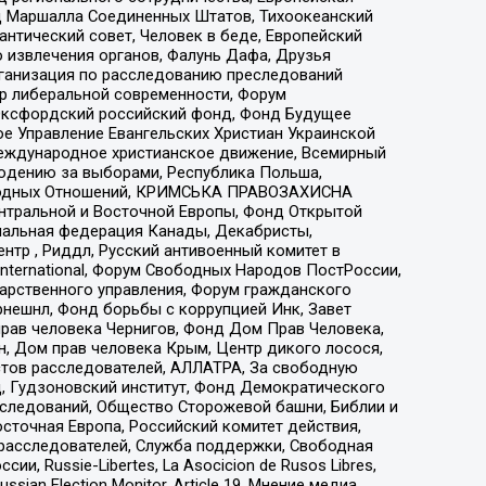
 Маршалла Соединенных Штатов, Тихоокеанский
нтический совет, Человек в беде, Европейский
 извлечения органов, Фалунь Дафа, Друзья
рганизация по расследованию преследований
тр либеральной современности, Форум
 Оксфордский российский фонд, Фонд Будущее
е Управление Евангельских Христиан Украинской
еждународное христианское движение, Всемирный
людению за выборами, Республика Польша,
народных Отношений, КРИМСЬКА ПРАВОЗАХИСНА
ы Центральной и Восточной Европы, Фонд Открытой
иональная федерация Канады, Декабристы,
тр , Риддл, Русский антивоенный комитет в
nternational, Форум Свободных Народов ПостРоссии,
дарственного управления, Форум гражданского
рнешнл, Фонд борьбы с коррупцией Инк, Завет
прав человека Чернигов, Фонд Дом Прав Человека,
н, Дом прав человека Крым, Центр дикого лосося,
стов расследователей, АЛЛАТРА, За свободную
д, Гудзоновский институт, Фонд Демократического
сследований, Общество Сторожевой башни, Библии и
сточная Европа, Российский комитет действия,
-расследователей, Служба поддержки, Свободная
 Russie-Libertes, La Asocicion de Rusos Libres,
an Election Monitor, Article 19, Мнение медиа,