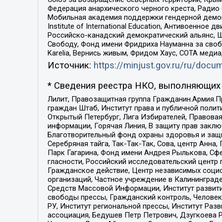
Федерация анархического черного креста, Радио
Мобильная академия поддержки гендерной демократи
Institute of International Education, Антивоенн
Российско-канадский демократический альянс, 
Свободу, Фонд имени Фридриха Науманна за свобо
Karelia, Вернись живым, Фридом Хаус, СОТА меди
Источник:
https://minjust.gov.ru/ru/doc
* Сведения реестра НКО, выполняющих 
Лилит, Правозащитная группа Гражданин.Армия.П
граждан Штаб, Институт права и публичной поли
Открытый Петербург, Лига Избирателей, Правова
информации, Горячая Линия, В защиту прав закл
Благотворительный фонд охраны здоровья и защи
Серебряная тайга, Так-Так-Так, Сова, центр Анн
Парк Гагарина, Фонд имени Андрея Рылькова, Сф
гласности, Российский исследовательский центр 
Гражданское действие, Центр независимых соци
организаций, Частное учреждение в Калининград
Средств Массовой Информации, Институт развити
свободы прессы, Гражданский контроль, Человек
РУ, Институт региональной прессы, Институт Ра
ассоциация, Бедушев Петр Петрович, Дзугкоева 