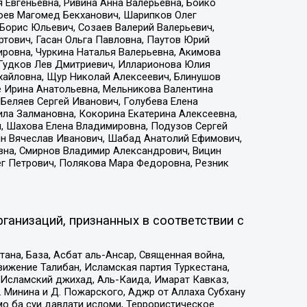
 Евгеньевна, Ривина Анна Валерьевна, Бойко
хоев Магомед Бекханович, Шарипков Олег
Борис Юльевич, Созаев Валерий Валерьевич,
тович, Гасан Ольга Павловна, Паутов Юрий
ровна, Чуркина Наталья Валерьевна, Акимова
 Гудков Лев Дмитриевич, Илларионова Юлия
ихайловна, Щур Николай Алексеевич, Блинушов
е Ирина Анатольевна, Мельникова Валентина
Беляев Сергей Иванович, Голубева Елена
ила Залмановна, Кокорина Екатерина Алексеевна,
, Шахова Елена Владимировна, Подузов Сергей
ин Вячеслав Иванович, Шабад Анатолий Ефимович,
вна, Смирнов Владимир Александрович, Вицин
ег Петрович, Полякова Мара Федоровна, Резник
ганизаций, признанных в соответствии с
на, База, Асбат аль-Ансар, Священная война,
ижение Талибан, Исламская партия Туркестана,
Исламский джихад, Аль-Каида, Имарат Кавказ,
 Минина и Д. Пожарского, Аджр от Аллаха Субхану
о ба суи давлати исломи, Террористическое