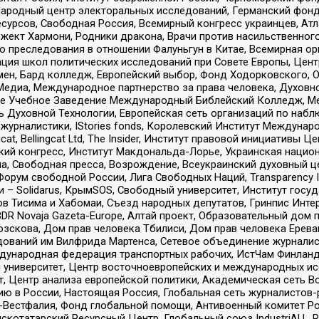
родный центр электоральных исследований, Германский фонд
рсов, Свободная Россия, Всемирный конгресс украинцев, Атла
ект Хармони, Родники дракона, Врачи против насильственного
ию преследования в отношении Фалуньгун в Китае, Всемирная о
ация школ политических исследований при Совете Европы, Цен
мен, Бард колледж, Европейский выбор, Фонд Ходорковского,
едиа, Международное партнерство за права человека, Духовно
ое Учебное Заведение Международный Библейский Колледж, М
ь Духовной Технологии, Европейская сеть организаций по наб
урналистики, IStories fonds, Королевский Институт Между
gcat, Bellingcat Ltd, The Insider, Институт правовой инициатив
инский конгресс, Институт Макдональда-Лорье, Украинская нац
, Свободная пресса, Возрождение, Всеукраинский духовный цен
орум свободной России, Лига Свободных Наций, Transparеncy I
– Solidarus, КрымSOS, Свободный университет, Институт госу
в Тисима и Хабомаи, Съезд народных депутатов, Гринпис Инте
DR Novaja Gazeta-Europe, Алтай проект, Образовательный дом 
зскова, Дом прав человека Тбилиси, Дом прав человека Ерева
едований им Вилфрида Мартенса, Сетевое объединение журнали
Международная федерация транспортных рабочих, ИстЧам Финлан
й университет, Центр восточноевропейских и международных и
, Центр анализа европейской политики, Академическая сеть Во
ю в России, Настоящая Россия, Глобальная сеть журналистов
естфалия, Фонд глобальной помощи, Антивоенный комитет России,
татарский Ресурсный Центр, Глобальный союз IndustriALL, Russi