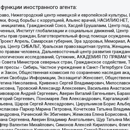
функции иностранного агента:
раво, Нижегородский центр немецкой и европейской культуры,
тики, Фонд борьбы с коррупцией, Альянс врачей, НАСИЛИЮ.НЕТ,
я инициатива, Гражданский Союз, Хасдей Ерушалаим, Центр по
юченных, Институт глобализации и социальных движений, Цент
ты прав граждан, Благотворительный фонд помощи осужденным
а, Проект Апрель, Самарская губерния, Эра здоровья, Мемориал
ера, Центр СИБАЛЬТ, Уральская правозащитная группа, Женщины
по правам человека, Дальневосточный центр развития гражданс
ологических исследований, Сутяжник, АКАДЕМИЯ ПО ПРАВАМ Ч
е Совета Министров северных стран, Гражданское содействие,
я прессы - Сибирь, Частное учреждение в Санкт-Петербурге С
 и Закон, Общественная комиссия по сохранению наследия ак
звития Свободы Информации, Экозащита!-Женсовет, Общественн
Регина Николаевна, Кривенко Сергей Владимирович, Милославс
совна, Туровский Александр Алексеевич, Васильева Анастасия
Пивоваров Андрей Сергеевич, Аверин Виталий Евгеньевич, Бара
горий Сергеевич, Пономарев Лев Александрович, Каргалицкий 
ньевна, Щаров Сергей Алексадрович, Цирульников Борис Альбер
ислакова-Паркер Марина Петровна, Кочеткова Татьяна Владими
сандровна, Рачинский Ян Збигневич, Жемкова Елена Борисовна,
лана Сергеевна, Аверин Владимир Анатольевич, Щур Татьяна М
фтер Валентин Михайлович, Симонов Алексей Кириллович, Флиг