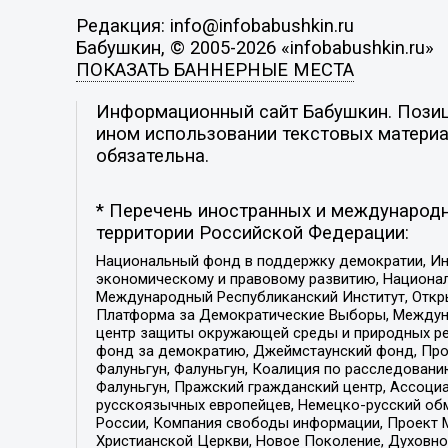
Редакция: info@infobabushkin.ru
Бабушкин, © 2005-2026 «infobabushkin.ru»
ПОКАЗАТЬ БАННЕРНЫЕ МЕСТА
Информационный сайт Бабушкин. Позици
ином использовании текстовых материал
обязательна.
* Перечень иностранных и международн
территории Российской Федерации:
Национальный фонд в поддержку демократии, Ин
экономическому и правовому развитию, Национ
Международный Республиканский Институт, Откры
Платформа за Демократические Выборы, Междуна
центр защиты окружающей среды и природных ресу
фонд за демократию, Джеймстаунский фонд, Прож
Фалуньгун, Фалуньгун, Коалиция по расследован
Фалуньгун, Пражский гражданский центр, Ассоци
русскоязычных европейцев, Немецко-русский об
России, Компания свободы информации, Проект М
Христианской Церкви, Новое Поколение, Духовн