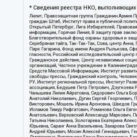
* Сведения реестра НКО, выполняющих 
Лилит, Правозащитная группа Гражданин.Армия.П
граждан Штаб, Институт права и публичной поли
Открытый Петербург, Лига Избирателей, Правова
информации, Горячая Линия, В защиту прав закл
Благотворительный фонд охраны здоровья и защи
Серебряная тайга, Так-Так-Так, Сова, центр Анн
Парк Гагарина, Фонд имени Андрея Рылькова, Сф
гласности, Российский исследовательский центр 
Гражданское действие, Центр независимых соци
организаций, Частное учреждение в Калининград
Средств Массовой Информации, Институт развити
свободы прессы, Гражданский контроль, Человек
РУ, Институт региональной прессы, Институт Ра
ассоциация, Бедушев Петр Петрович, Дзугкоева 
Чанышева Лилия Айратовна, Сидорович Ольга Бори
Анатолий Николаевич, Дугин Сергей Георгиевич, 
Викторович, Мошель Ирина Ароновна, Шведов Гри
Исламов Тимур Рифгатович, Романова Ольга Евге
Анатольевич, Верховский Александр Маркович, П
Татьяна Николаевна, Золотарева Екатерина Алек
Юрьевна, Саранг Анна Васильевна, Захарова Свет
Андрей Юрьевич, Мосин Алексей Геннадьевич, Ге