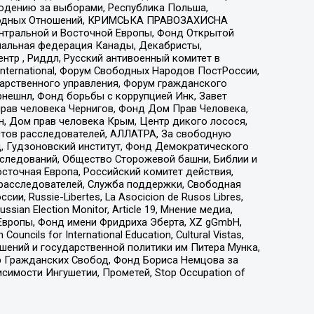
людению за выборами, Республика Польша,
народных Отношений, КРИМСЬКА ПРАВОЗАХИСНА
ы Центральной и Восточной Европы, Фонд Открытой
иональная федерация Канады, Декабристы,
тр , Риддл, Русский антивоенный комитет в
nternational, Форум Свободных Народов ПостРоссии,
дарственного управления, Форум гражданского
рнешнл, Фонд борьбы с коррупцией Инк, Завет
прав человека Чернигов, Фонд Дом Прав Человека,
н, Дом прав человека Крым, Центр дикого лосося,
стов расследователей, АЛЛАТРА, За свободную
д, Гудзоновский институт, Фонд Демократического
сследований, Общество Сторожевой башни, Библии и
сточная Европа, Российский комитет действия,
-расследователей, Служба поддержки, Свободная
 Russie-Libertes, La Asocicion de Rusos Libres,
an Election Monitor, Article 19, Мнение медиа,
Европы, Фонд имени Фридриха Эберта, XZ gGmbH,
ls for International Education, Cultural Vistas,
ошений и государственной политики им Питера Мунка,
 Гражданских Свобод, Фонд Бориса Немцова за
имости Ингушетии, Прометей, Stop Occupation of