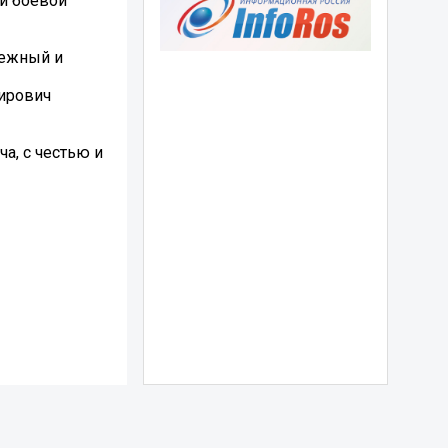
и боевой
дежный и
мирович
а, с честью и