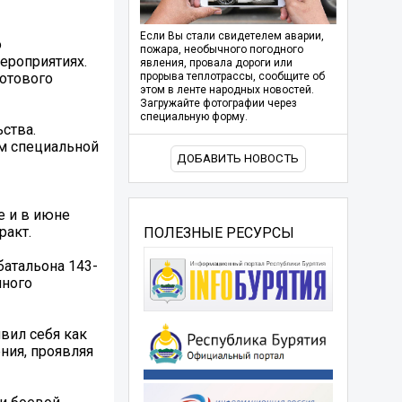
Если Вы стали свидетелем аварии,
о
пожара, необычного погодного
ероприятиях.
явления, провала дороги или
готового
прорыва теплотрассы, сообщите об
этом в ленте народных новостей.
Загружайте фотографии через
специальную форму.
ства.
им специальной
ДОБАВИТЬ НОВОСТЬ
е и в июне
ракт.
ПОЛЕЗНЫЕ РЕСУРСЫ
батальона 143-
чного
вил себя как
ния, проявляя