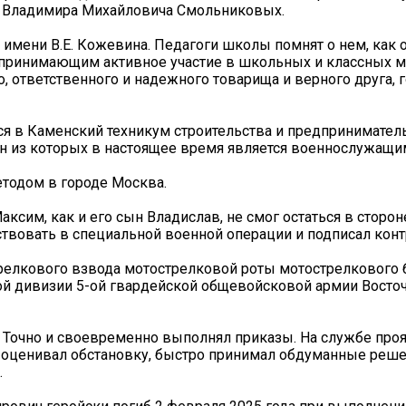
и Владимира Михайловича Смольниковых.
 имени В.Е. Кожевина. Педагоги школы помнят о нем, как 
 принимающим активное участие в школьных и классных м
 ответственного и надежного товарища и верного друга, 
я в Каменский техникум строительства и предприниматель
дин из которых в настоящее время является военнослужащ
тодом в городе Москва.
ксим, как и его сын Владислав, не смог остаться в сторон
твовать в специальной военной операции и подписал конт
релкового взвода мотострелковой роты мотострелкового 
ой дивизии 5-ой гвардейской общевойсковой армии Восто
. Точно и своевременно выполнял приказы. На службе проя
оценивал обстановку, быстро принимал обдуманные реше
.