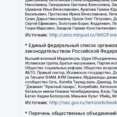
Дмитриевна, Вититинова Елена Владимировна, Ба
Николаевна, Ганнушкина Светлана Алексеевна, За
Шуманов Илья Вячеславович, Арапова Галина Юрь
Васильевич, Протасова Ирина Вячеславовна, Лит
Сухих Дарья Николаевна, Орлов Олег Петрович, 
Сергей Ефимович, Золотухин Борис Андреевич, Л
Генри Маркович, Захаров Герман Константинович
Источник:
http://unro.minjust.ru/NKOFore
* Единый федеральный список организа
законодательством Российской Федера
Высший военный Маджлисуль Шура Объединенных с
Исламская группа, Братья-мусульмане, Партия ис
Общество социальных реформ, Общество возрожд
АБТО, Правый сектор, Исламское государство, Д
уа Тагьаля SHAM, АУМ Синрике, Муджахеды джама
сообщество Сеть, Катиба Таухид валь-Джихад, Хай
“Джамаат “Красный пахарь”, Колумбайн, Хатлонск
батальон имени Номана Челебиджихана, Азов, Па
Батал-Хаджи Белхороев, Маньяки Культ Убийц, М
Источник:
http://nac.gov.ru/terroristichesk
* Перечень общественных объединений 