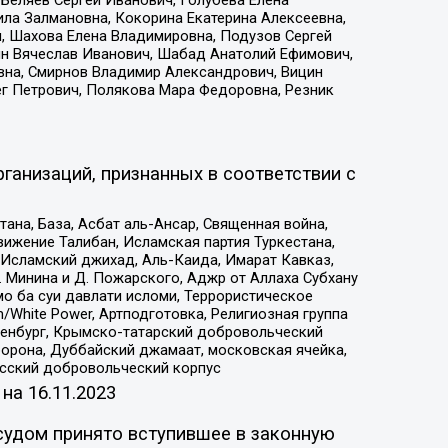
Беляев Сергей Иванович, Голубева Елена
ила Залмановна, Кокорина Екатерина Алексеевна,
, Шахова Елена Владимировна, Подузов Сергей
ин Вячеслав Иванович, Шабад Анатолий Ефимович,
вна, Смирнов Владимир Александрович, Вицин
ег Петрович, Полякова Мара Федоровна, Резник
ганизаций, признанных в соответствии с
на, База, Асбат аль-Ансар, Священная война,
ижение Талибан, Исламская партия Туркестана,
Исламский джихад, Аль-Каида, Имарат Кавказ,
 Минина и Д. Пожарского, Аджр от Аллаха Субхану
о ба суи давлати исломи, Террористическое
/White Power, Артподготовка, Религиозная группа
Оренбург, Крымско-татарский добровольческий
орона, Дуббайский джамаат, московская ячейка,
усский добровольческий корпус
 на
16.11.2023
судом принято вступившее в законную