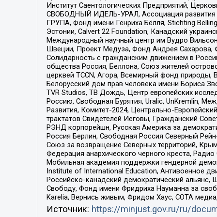
Институт Саентологических Предприятий, Церков
СВОБОДНЫЙ ИДЕЛЬ-УРАЛ, Ассоциация развития ж
ГРУПА, Фонд имени Генриха Бёлля, Stichting Bellin
Эстонии, Calvert 22 Foundation, Канадский укра
Международный научный центр им Вудро Вильсона
Швеции, Проект Медуза, Фонд Андрея Сахарова, Ф
Солидарность с гражданским движением в России 
общества Россия, Беллона, Союз жителей острово
церквей TCCN, Агора, Всемирный фонд природы, B
Белорусский дом прав человека имени Бориса Зво
TVR Studios, ТВ Дождь, Центр европейских иссл
Россию, Свободная Бурятия, Uralic, UnKremlin, 
Развития, Комитет-2024, Центрально-Европейски
трактатов Свидетелей Иеговы, Гражданский Совет
РЭНД корпорейшн, Русская Америка за демократи
Россия Берлин, Свободная Россия Северный Рейн-В
Союз за возвращение Северных территорий, Крымско
Федерация анархического черного креста, Радио
Мобильная академия поддержки гендерной демократи
Institute of International Education, Антивоенн
Российско-канадский демократический альянс, 
Свободу, Фонд имени Фридриха Науманна за свобо
Karelia, Вернись живым, Фридом Хаус, СОТА меди
Источник:
https://minjust.gov.ru/ru/doc