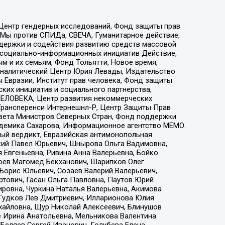
 Центр гендерных исследований, Фонд защиты прав
 Мы против СПИДа, СВЕЧА, Гуманитарное действие,
ддержки и содействия развитию средств массовой
р социально-информационных инициатив Действие,
 и их семьям, Фонд Тольятти, Новое время,
, Аналитический Центр Юрия Левады, Издательство
 Евразии, Институт прав человека, Фонд защиты
ких инициатив и социального партнерства,
ЕЛОВЕКА, Центр развития некоммерческих
 Трансперенси Интернешнл-Р, Центр Защиты Прав
овета Министров Северных Стран, Фонд поддержки
адемика Сахарова, Информационное агентство МЕМО.
ый вердикт, Евразийская антимонопольная
кий Павел Юрьевич, Шнырова Ольга Вадимовна,
 Евгеньевна, Ривина Анна Валерьевна, Бойко
хоев Магомед Бекханович, Шарипков Олег
Борис Юльевич, Созаев Валерий Валерьевич,
тович, Гасан Ольга Павловна, Паутов Юрий
ровна, Чуркина Наталья Валерьевна, Акимова
 Гудков Лев Дмитриевич, Илларионова Юлия
ихайловна, Щур Николай Алексеевич, Блинушов
е Ирина Анатольевна, Мельникова Валентина