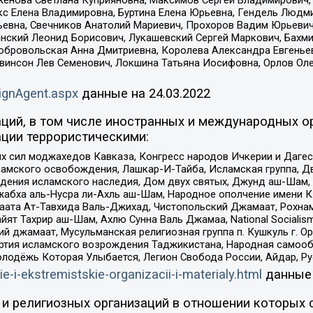
женова Светлана Куприяновна, Максимов Сергей Владимирович, 
кс Елена Владимировна, Буртина Елена Юрьевна, Гендель Людм
евна, Свечников Анатолий Мариевич, Прохоров Вадим Юрьевич
инский Леонид Борисович, Лукашевский Сергей Маркович, Бахм
Добровольская Анна Дмитриевна, Королева Александра Евгенье
евинсон Лев Семенович, Локшина Татьяна Иосифовна, Орлов Ол
ignAgent.aspx
данные на
24.03.2022
ций, в том числе иностранных и международных ор
ции террористическими:
ил моджахедов Кавказа, Конгресс народов Ичкерии и Дагеста
ламского освобождения, Лашкар-И-Тайба, Исламская группа, Дв
ения исламского наследия, Дом двух святых, Джунд аш-Шам, 
жабха аль-Нусра ли-Ахль аш-Шам, Народное ополчение имени К.
ата Ат-Тавхида Валь-Джихад, Чистопольский Джамаат, Рохнам
ят Тахрир аш-Шам, Ахлю Сунна Валь Джамаа, National Socialism
ий джамаат, Мусульманская религиозная группа п. Кушкуль г. 
ртия исламского возрождения Таджикистана, Народная самооб
олодёжь Которая Улыбается, Легион Свобода России, Айдар, Р
ie-i-ekstremistskie-organizacii-i-materialy.html
данные
и религиозных организаций в отношении которых 