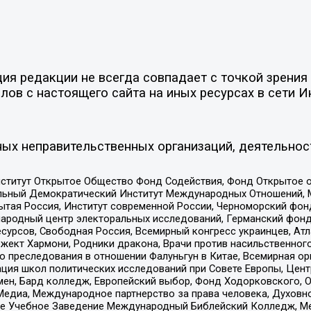
я редакции не всегда совпадает с точкой зрения 
ов с настоящего сайта на иных ресурсах в сети И
ых неправительственных организаций, деятельнос
ститут Открытое Общество Фонд Содействия, Фонд Открытое 
альный Демократический Институт Международных Отношений,
тая Россия, Институт современной России, Черноморский фонд
родный центр электоральных исследований, Германский фонд
рсов, Свободная Россия, Всемирный конгресс украинцев, Атла
ект Хармони, Родники дракона, Врачи против насильственного
ию преследования в отношении Фалуньгун в Китае, Всемирная о
ация школ политических исследований при Совете Европы, Цен
мен, Бард колледж, Европейский выбор, Фонд Ходорковского,
едиа, Международное партнерство за права человека, Духовно
ое Учебное Заведение Международный Библейский Колледж, М