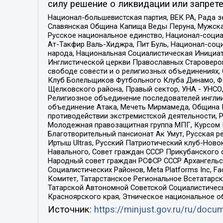
силу решение о ликвидации или запрете
Национал-большевистская партия, ВЕК РА, Рада 
Славянская Община Капища Веды Перуна, Мужская
Русское национальное единство, Национал-социа
Ат-Такфир Валь-Хиджра, Пит Буль, Национал-соц
народа, Национальная Социалистическая Инициат
Инглистической церкви Православных Староверов
свободе совести и о религиозных объединениях,
Клуб Болельщиков Футбольного Клуба Динамо, Фа
Щелковского района, Правый сектор, УНА - УНСО, У
Религиозное объединение последователей инглии
объединение Атака, Мечеть Мирмамеда, Община К
противодействии экстремистской деятельности, 
Молодежная правозащитная группа МПГ, Курсом П
Благотворительный пансионат Ак Умут, Русская ре
Иртыш Ultras, Русский Патриотический клуб-Нов
Навального, Совет граждан СССР Прикубанского 
Народный совет граждан РСФСР СССР Архангельск
Социалистических Районов, Meta Platforms Inc, 
Комитет, Татарстанское Региональное Всетатар
Татарской Автономной Советской Социалистическ
Красноярского края, Этническое национальное о
Источник:
https://minjust.gov.ru/ru/doc