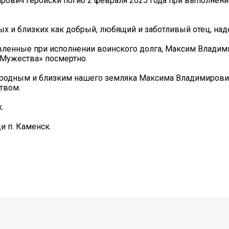
ович геройски погиб 2 февраля 2025 года при выполнени
ых и близких как добрый, любящий и заботливый отец, на
явленные при исполнении воинского долга, Максим Влади
 Мужества» посмертно.
родным и близким нашего земляка Максима Владимирович
твом.
.
и п. Каменск.