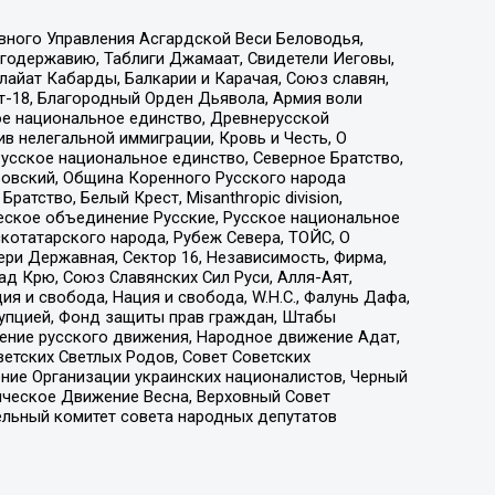
вного Управления Асгардской Веси Беловодья,
годержавию, Таблиги Джамаат, Свидетели Иеговы,
айат Кабарды, Балкарии и Карачая, Союз славян,
т-18, Благородный Орден Дьявола, Армия воли
ое национальное единство, Древнерусской
 нелегальной иммиграции, Кровь и Честь, О
усское национальное единство, Северное Братство,
ровский, Община Коренного Русского народа
атство, Белый Крест, Misanthropic division,
еское объединение Русские, Русское национальное
котатарского народа, Рубеж Севера, ТОЙС, О
ри Державная, Сектор 16, Независимость, Фирма,
д Крю, Союз Славянских Сил Руси, Алля-Аят,
я и свобода, Нация и свобода, W.H.С., Фалунь Дафа,
рупцией, Фонд защиты прав граждан, Штабы
ение русского движения, Народное движение Адат,
етских Светлых Родов, Совет Советских
ение Организации украинских националистов, Черный
ическое Движение Весна, Верховный Совет
ельный комитет совета народных депутатов