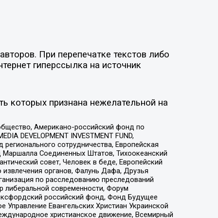
авторов. При перепечатке текстов либо
нтернет гиперссылка на источник
ть которых признана нежелательной на
общество, Американо-российский фонд по
 MEDIA DEVELOPMENT INVESTMENT FUND,
 регионального сотрудничества, Европейская
 Маршалла Соединенных Штатов, Тихоокеанский
нтический совет, Человек в беде, Европейский
 извлечения органов, Фалунь Дафа, Друзья
рганизация по расследованию преследований
тр либеральной современности, Форум
 Оксфордский российский фонд, Фонд Будущее
е Управление Евангельских Христиан Украинской
еждународное христианское движение, Всемирный