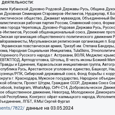
 деятельности:
земли Кубанской Духовно Родовой Державы Русь, Община Духо
 Духовная Семинария Староверов-Инглингов, Нурджулар, К Бо
листическое общество, Джамаат мувахидов, Объединенный Вил
иалистическая рабочая партия России, Славянский союз, Форма
ива города Череповца, Духовно-Родовая Держава Русь, Русск
-Инглингов, Русский общенациональный союз, Движение против
 Омская организация общественного политического движения Р
йзрахманисты, Мусульманская религиозная организация п. Бо
краинская повстанческая армия, Тризуб им. Степана Бандеры, Бр
зма, Народная Социальная Инициатива, TulaSkins, Этнополитич
оренного Русского народа г. Астрахани, ВОЛЯ, Меджлис крымс
РЕВТАТПОД, Артподготовка, Штольц, В честь иконы Божией Мате
равды и Единения, Каракольская инициативная группа, Автогра
спублика Русь, Арестантское уголовное единство, Башкорт, Наци
окузнецк/РПК, Сибирский державный союз, Фонд борьбы с кор
округа г. Краснодара, Мужское государство, Народное объедин
ой области, Проект Штурм, Граждане СССР, Держава Союз Сов
Facebook, Instagram, WhatsApp, СИЧ-С14, Добровольческое Движ
ское общественное движение, Невоград, Молодежное Демократ
ой Республики, Конгресс ойрат-калмыцкого народа, Исполнит
бъединение, ЛГБТ, Я.МЫ Сергей Фургал
uments/7822/
данные на
03.05.2024