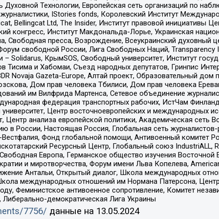
ь Духовной Технологии, Европейская сеть организаций по наб
урналистики, IStories fonds, Королевский Институт Между
gcat, Bellingcat Ltd, The Insider, Институт правовой инициатив
инский конгресс, Институт Макдональда-Лорье, Украинская нац
, Свободная пресса, Возрождение, Всеукраинский духовный цен
орум свободной России, Лига Свободных Наций, Transparеncy I
– Solidarus, КрымSOS, Свободный университет, Институт госу
в Тисима и Хабомаи, Съезд народных депутатов, Гринпис Инте
DR Novaja Gazeta-Europe, Алтай проект, Образовательный дом 
зскова, Дом прав человека Тбилиси, Дом прав человека Ерева
едований им Вилфрида Мартенса, Сетевое объединение журнали
Международная федерация транспортных рабочих, ИстЧам Финлан
й университет, Центр восточноевропейских и международных и
, Центр анализа европейской политики, Академическая сеть Во
ю в России, Настоящая Россия, Глобальная сеть журналистов
естфалия, Фонд глобальной помощи, Антивоенный комитет России,
татарский Ресурсный Центр, Глобальный союз IndustriALL, Russi
 Свободная Европа, Германское общество изучения Восточной 
и и миротворчества, Форум имени Льва Копелева, American Counci
ое движение Антальи, Открытый диалог, Школа международных отн
Школа международных отношений им Нормана Патерсона, Центр
ду, Феминистское антивоенное сопротивление, Комитет независ
а, Либерально-демократическая Лига Украины
uments/7756/
данные на
13.05.2024