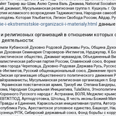
ят Тахрир аш-Шам, Ахлю Сунна Валь Джамаа, National Socialism
ий джамаат, Мусульманская религиозная группа п. Кушкуль г. 
ртия исламского возрождения Таджикистана, Народная самооб
олодёжь Которая Улыбается, Легион Свобода России, Айдар, Р
ie-i-ekstremistskie-organizacii-i-materialy.html
данные
и религиозных организаций в отношении которых 
 деятельности:
земли Кубанской Духовно Родовой Державы Русь, Община Духо
 Духовная Семинария Староверов-Инглингов, Нурджулар, К Бо
листическое общество, Джамаат мувахидов, Объединенный Вил
иалистическая рабочая партия России, Славянский союз, Форма
ива города Череповца, Духовно-Родовая Держава Русь, Русск
-Инглингов, Русский общенациональный союз, Движение против
 Омская организация общественного политического движения Р
йзрахманисты, Мусульманская религиозная организация п. Бо
краинская повстанческая армия, Тризуб им. Степана Бандеры, Бр
зма, Народная Социальная Инициатива, TulaSkins, Этнополитич
оренного Русского народа г. Астрахани, ВОЛЯ, Меджлис крымс
РЕВТАТПОД, Артподготовка, Штольц, В честь иконы Божией Мате
равды и Единения, Каракольская инициативная группа, Автогра
спублика Русь, Арестантское уголовное единство, Башкорт, Наци
окузнецк/РПК, Сибирский державный союз, Фонд борьбы с кор