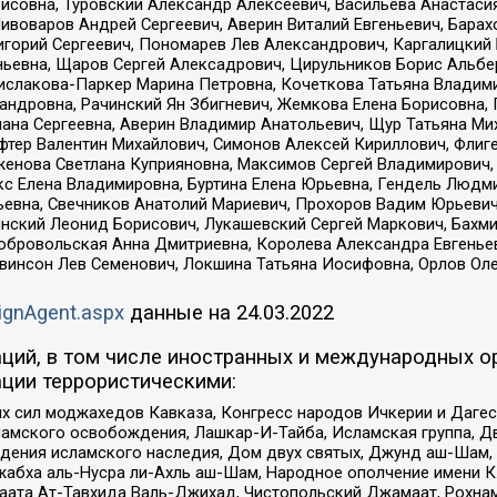
совна, Туровский Александр Алексеевич, Васильева Анастасия
Пивоваров Андрей Сергеевич, Аверин Виталий Евгеньевич, Бара
горий Сергеевич, Пономарев Лев Александрович, Каргалицкий 
ньевна, Щаров Сергей Алексадрович, Цирульников Борис Альбер
ислакова-Паркер Марина Петровна, Кочеткова Татьяна Владими
сандровна, Рачинский Ян Збигневич, Жемкова Елена Борисовна,
лана Сергеевна, Аверин Владимир Анатольевич, Щур Татьяна М
фтер Валентин Михайлович, Симонов Алексей Кириллович, Флиг
женова Светлана Куприяновна, Максимов Сергей Владимирович, 
кс Елена Владимировна, Буртина Елена Юрьевна, Гендель Людм
евна, Свечников Анатолий Мариевич, Прохоров Вадим Юрьевич
инский Леонид Борисович, Лукашевский Сергей Маркович, Бахм
Добровольская Анна Дмитриевна, Королева Александра Евгенье
евинсон Лев Семенович, Локшина Татьяна Иосифовна, Орлов Ол
ignAgent.aspx
данные на
24.03.2022
ций, в том числе иностранных и международных ор
ции террористическими:
ил моджахедов Кавказа, Конгресс народов Ичкерии и Дагеста
ламского освобождения, Лашкар-И-Тайба, Исламская группа, Дв
ения исламского наследия, Дом двух святых, Джунд аш-Шам, 
жабха аль-Нусра ли-Ахль аш-Шам, Народное ополчение имени К.
ата Ат-Тавхида Валь-Джихад, Чистопольский Джамаат, Рохнам