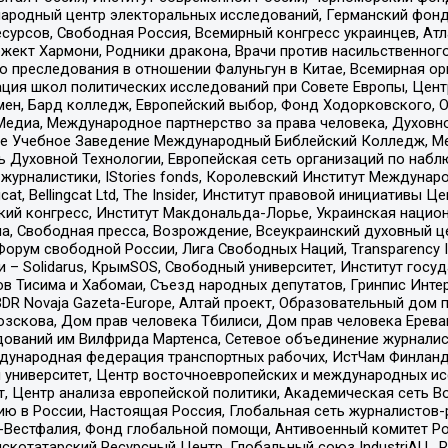
родный центр электоральных исследований, Германский фонд
рсов, Свободная Россия, Всемирный конгресс украинцев, Атла
ект Хармони, Родники дракона, Врачи против насильственного
ию преследования в отношении Фалуньгун в Китае, Всемирная о
ация школ политических исследований при Совете Европы, Цен
мен, Бард колледж, Европейский выбор, Фонд Ходорковского,
едиа, Международное партнерство за права человека, Духовно
ое Учебное Заведение Международный Библейский Колледж, М
ь Духовной Технологии, Европейская сеть организаций по наб
урналистики, IStories fonds, Королевский Институт Между
gcat, Bellingcat Ltd, The Insider, Институт правовой инициатив
инский конгресс, Институт Макдональда-Лорье, Украинская нац
, Свободная пресса, Возрождение, Всеукраинский духовный цен
орум свободной России, Лига Свободных Наций, Transparеncy I
– Solidarus, КрымSOS, Свободный университет, Институт госу
в Тисима и Хабомаи, Съезд народных депутатов, Гринпис Инте
DR Novaja Gazeta-Europe, Алтай проект, Образовательный дом 
зскова, Дом прав человека Тбилиси, Дом прав человека Ерева
едований им Вилфрида Мартенса, Сетевое объединение журнали
Международная федерация транспортных рабочих, ИстЧам Финлан
й университет, Центр восточноевропейских и международных и
, Центр анализа европейской политики, Академическая сеть Во
ю в России, Настоящая Россия, Глобальная сеть журналистов
естфалия, Фонд глобальной помощи, Антивоенный комитет России,
татарский Ресурсный Центр, Глобальный союз IndustriALL, Russi