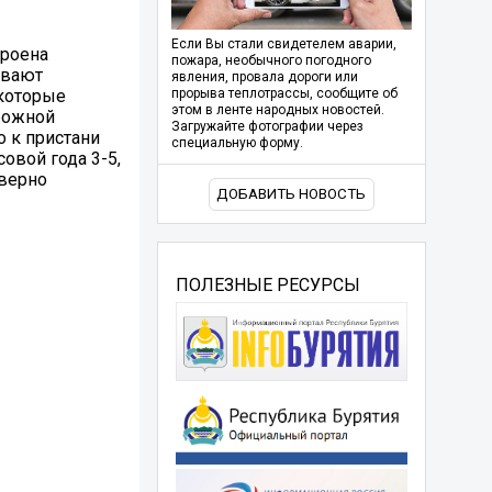
Если Вы стали свидетелем аварии,
троена
пожара, необычного погодного
ывают
явления, провала дороги или
 которые
прорыва теплотрассы, сообщите об
этом в ленте народных новостей.
орожной
Загружайте фотографии через
о к пристани
специальную форму.
овой года 3-5,
аверно
ДОБАВИТЬ НОВОСТЬ
ПОЛЕЗНЫЕ РЕСУРСЫ