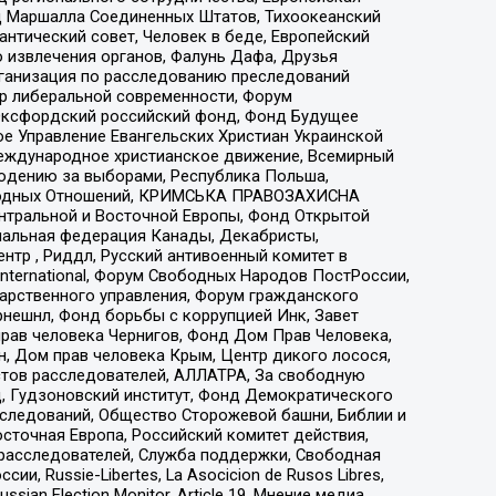
 Маршалла Соединенных Штатов, Тихоокеанский
нтический совет, Человек в беде, Европейский
 извлечения органов, Фалунь Дафа, Друзья
рганизация по расследованию преследований
тр либеральной современности, Форум
 Оксфордский российский фонд, Фонд Будущее
е Управление Евангельских Христиан Украинской
еждународное христианское движение, Всемирный
людению за выборами, Республика Польша,
народных Отношений, КРИМСЬКА ПРАВОЗАХИСНА
ы Центральной и Восточной Европы, Фонд Открытой
иональная федерация Канады, Декабристы,
тр , Риддл, Русский антивоенный комитет в
nternational, Форум Свободных Народов ПостРоссии,
дарственного управления, Форум гражданского
рнешнл, Фонд борьбы с коррупцией Инк, Завет
прав человека Чернигов, Фонд Дом Прав Человека,
н, Дом прав человека Крым, Центр дикого лосося,
стов расследователей, АЛЛАТРА, За свободную
д, Гудзоновский институт, Фонд Демократического
сследований, Общество Сторожевой башни, Библии и
сточная Европа, Российский комитет действия,
-расследователей, Служба поддержки, Свободная
 Russie-Libertes, La Asocicion de Rusos Libres,
an Election Monitor, Article 19, Мнение медиа,