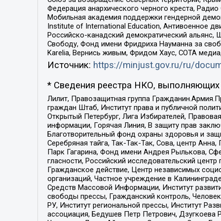
Федерация анархического черного креста, Радио
Мобильная академия поддержки гендерной демократи
Institute of International Education, Антивоенн
Российско-канадский демократический альянс, 
Свободу, Фонд имени Фридриха Науманна за свобо
Karelia, Вернись живым, Фридом Хаус, СОТА меди
Источник:
https://minjust.gov.ru/ru/doc
* Сведения реестра НКО, выполняющих 
Лилит, Правозащитная группа Гражданин.Армия.П
граждан Штаб, Институт права и публичной поли
Открытый Петербург, Лига Избирателей, Правова
информации, Горячая Линия, В защиту прав закл
Благотворительный фонд охраны здоровья и защи
Серебряная тайга, Так-Так-Так, Сова, центр Анн
Парк Гагарина, Фонд имени Андрея Рылькова, Сф
гласности, Российский исследовательский центр 
Гражданское действие, Центр независимых соци
организаций, Частное учреждение в Калининград
Средств Массовой Информации, Институт развити
свободы прессы, Гражданский контроль, Человек
РУ, Институт региональной прессы, Институт Ра
ассоциация, Бедушев Петр Петрович, Дзугкоева 