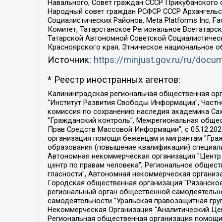
Навального, Совет граждан СССР Прикубанского 
Народный совет граждан РСФСР СССР Архангельск
Социалистических Районов, Meta Platforms Inc, 
Комитет, Татарстанское Региональное Всетатар
Татарской Автономной Советской Социалистическ
Красноярского края, Этническое национальное о
Источник:
https://minjust.gov.ru/ru/doc
* Реестр иностранных агентов:
Калининградская региональная общественная организация "Экозащита!-Женсовет", Фонд содействия защите прав и свобод граждан "Общественный вердикт", Фонд "Институт Развития Свободы Информации", Частное учреждение "Информационное агентство МЕМО. РУ", Региональная общественная организация "Общественная комиссия по сохранению наследия академика Сахарова", Фонд поддержки свободы прессы, Санкт-Петербургская общественная правозащитная организация "Гражданский контроль", Межрегиональная общественная организация "Информационно-просветительский центр "Мемориал", Региональный Фонд "Центр Защиты Прав Средств Массовой Информации", с 05.12.2023 Фонд "Центр Защиты Прав Средств массовой информации", Региональная общественная благотворительная организация помощи беженцам и мигрантам "Гражданское содействие", Негосударственное образовательное учреждение дополнительного профессионального образования (повышение квалификации) специалистов "АКАДЕМИЯ ПО ПРАВАМ ЧЕЛОВЕКА", Свердловская региональная общественная организация "Сутяжник", Автономная некоммерческая организация "Центр независимых социологических исследований", Союз общественных объединений "Российский исследовательский центр по правам человека", Региональное общественное учреждение научно-информационный центр "МЕМОРИАЛ", Некоммерческая организация "Фонд защиты гласности", Автономная некоммерческая организация "Институт прав человека", Городская общественная организация "Екатеринбургское общество "МЕМОРИАЛ", Городская общественная организация "Рязанское историко-просветительское и правозащитное общество "Мемориал" (Рязанский Мемориал), Челябинский региональный орган общественной самодеятельности – женское общественное объединение "Женщины Евразии", Челябинский региональный орган общественной самодеятельности "Уральская правозащитная группа", Фонд содействия защите здоровья и социальной справедливости имени Андрея Рылькова, Автономная Некоммерческая Организация "Аналитический Центр Юрия Левады", Автономная некоммерческая организация социальной поддержки населения "Проект Апрель", Региональная общественная организация помощи женщинам и детям, находящимся в кризисной ситуации "Информационно-методический центр "Анна", Фонд содействия развитию массовых коммуникаций и правовому просвещению "Так-так-Так", Фонд содействия устойчивому развитию "Серебряная тайга", Свердловский региональный общественный фонд социальных проектов "Новое время", "Idel.Реалии", Кавказ.Реалии, Крым.Реалии, Телеканал Настоящее Время, Татаро-башкирская служба Радио Свобода (Azatliq Radiosi), Радио Свободная Европа/Радио Свобода (PCE/PC), "Сибирь.Реалии", "Фактограф", Благотворительный фонд помощи осужденным и их семьям, Автономная некоммерческая организация "Институт глобализации и социальных движений", Фонд "В защиту прав заключенных", Частное учреждение "Центр поддержки и содействия развитию средств массовой информации", Пензенский региональный общественный благотворительный фонд "Гражданский союз", "Север.Реалии", Некоммерческая организация Фонд "Правовая инициатива", 