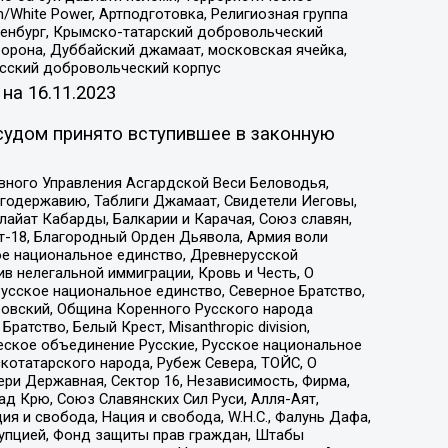
/White Power, Артподготовка, Религиозная группа
Оренбург, Крымско-татарский добровольческий
орона, Дуббайский джамаат, московская ячейка,
усский добровольческий корпус
 на
16.11.2023
судом принято вступившее в законную
вного Управления Асгардской Веси Беловодья,
годержавию, Таблиги Джамаат, Свидетели Иеговы,
айат Кабарды, Балкарии и Карачая, Союз славян,
т-18, Благородный Орден Дьявола, Армия воли
ое национальное единство, Древнерусской
 нелегальной иммиграции, Кровь и Честь, О
усское национальное единство, Северное Братство,
ровский, Община Коренного Русского народа
атство, Белый Крест, Misanthropic division,
еское объединение Русские, Русское национальное
котатарского народа, Рубеж Севера, ТОЙС, О
ри Державная, Сектор 16, Независимость, Фирма,
д Крю, Союз Славянских Сил Руси, Алля-Аят,
я и свобода, Нация и свобода, W.H.С., Фалунь Дафа,
рупцией, Фонд защиты прав граждан, Штабы