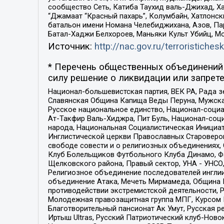
сообщество Сеть, Катиба Таухид валь-Джихад, Хай
“Джамаат “Красный пахарь”, Колумбайн, Хатлонск
батальон имени Номана Челебиджихана, Азов, Па
Батал-Хаджи Белхороев, Маньяки Культ Убийц, М
Источник:
http://nac.gov.ru/terroristichesk
* Перечень общественных объединений 
силу решение о ликвидации или запрете
Национал-большевистская партия, ВЕК РА, Рада 
Славянская Община Капища Веды Перуна, Мужская
Русское национальное единство, Национал-социа
Ат-Такфир Валь-Хиджра, Пит Буль, Национал-соц
народа, Национальная Социалистическая Инициат
Инглистической церкви Православных Староверов
свободе совести и о религиозных объединениях,
Клуб Болельщиков Футбольного Клуба Динамо, Фа
Щелковского района, Правый сектор, УНА - УНСО, У
Религиозное объединение последователей инглии
объединение Атака, Мечеть Мирмамеда, Община К
противодействии экстремистской деятельности, 
Молодежная правозащитная группа МПГ, Курсом П
Благотворительный пансионат Ак Умут, Русская ре
Иртыш Ultras, Русский Патриотический клуб-Нов