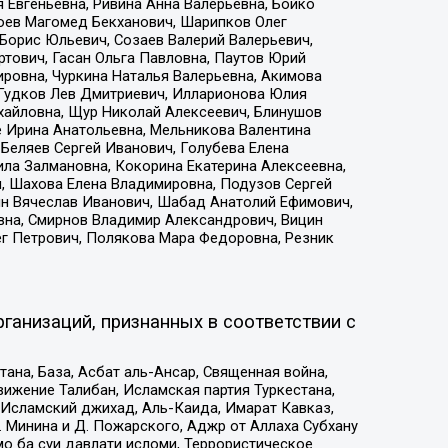
 Евгеньевна, Ривина Анна Валерьевна, Бойко
хоев Магомед Бекханович, Шарипков Олег
Борис Юльевич, Созаев Валерий Валерьевич,
тович, Гасан Ольга Павловна, Паутов Юрий
ровна, Чуркина Наталья Валерьевна, Акимова
 Гудков Лев Дмитриевич, Илларионова Юлия
ихайловна, Щур Николай Алексеевич, Блинушов
е Ирина Анатольевна, Мельникова Валентина
Беляев Сергей Иванович, Голубева Елена
ила Залмановна, Кокорина Екатерина Алексеевна,
, Шахова Елена Владимировна, Подузов Сергей
ин Вячеслав Иванович, Шабад Анатолий Ефимович,
вна, Смирнов Владимир Александрович, Вицин
ег Петрович, Полякова Мара Федоровна, Резник
ганизаций, признанных в соответствии с
на, База, Асбат аль-Ансар, Священная война,
ижение Талибан, Исламская партия Туркестана,
Исламский джихад, Аль-Каида, Имарат Кавказ,
 Минина и Д. Пожарского, Аджр от Аллаха Субхану
о ба суи давлати исломи, Террористическое