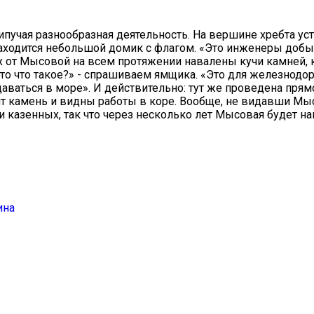
учая разнообразная деятельность. На вершине хребта ус
находится небольшой домик с флагом. «Это инженеры доб
ах от Мысовой на всем протяжении навалены кучи камней,
это что такое?» - спрашиваем ямщика. «Это для железнод
даваться в море». И действительно: тут же проведена прям
т камень и видны работы в коре. Вообще, не видавши Мыс
и казенных, так что через несколько лет Мысовая будет н
ина