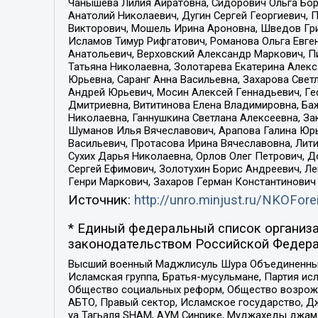
Чанышева Лилия Айратовна, Сидорович Ольга Бори
Анатолий Николаевич, Дугин Сергей Георгиевич, 
Викторович, Мошель Ирина Ароновна, Шведов Гри
Исламов Тимур Рифгатович, Романова Ольга Евге
Анатольевич, Верховский Александр Маркович, П
Татьяна Николаевна, Золотарева Екатерина Алек
Юрьевна, Саранг Анна Васильевна, Захарова Свет
Андрей Юрьевич, Мосин Алексей Геннадьевич, Ге
Дмитриевна, Вититинова Елена Владимировна, Ба
Николаевна, Ганнушкина Светлана Алексеевна, За
Шуманов Илья Вячеславович, Арапова Галина Юрь
Васильевич, Протасова Ирина Вячеславовна, Лит
Сухих Дарья Николаевна, Орлов Олег Петрович, 
Сергей Ефимович, Золотухин Борис Андреевич, Л
Генри Маркович, Захаров Герман Константинович
Источник:
http://unro.minjust.ru/NKOFore
* Единый федеральный список организа
законодательством Российской Федера
Высший военный Маджлисуль Шура Объединенных с
Исламская группа, Братья-мусульмане, Партия ис
Общество социальных реформ, Общество возрожд
АБТО, Правый сектор, Исламское государство, Д
уа Тагьаля SHAM, АУМ Синрике, Муджахеды джама