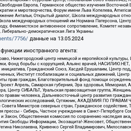
 Свободная Европа, Германское общество изучения Восточной 
и и миротворчества, Форум имени Льва Копелева, American Counci
ое движение Антальи, Открытый диалог, Школа международных отн
Школа международных отношений им Нормана Патерсона, Центр
ду, Феминистское антивоенное сопротивление, Комитет независ
а, Либерально-демократическая Лига Украины
uments/7756/
данные на
13.05.2024
функции иностранного агента:
раво, Нижегородский центр немецкой и европейской культуры,
тики, Фонд борьбы с коррупцией, Альянс врачей, НАСИЛИЮ.НЕТ,
я инициатива, Гражданский Союз, Хасдей Ерушалаим, Центр по
юченных, Институт глобализации и социальных движений, Цент
ты прав граждан, Благотворительный фонд помощи осужденным
а, Проект Апрель, Самарская губерния, Эра здоровья, Мемориал
ера, Центр СИБАЛЬТ, Уральская правозащитная группа, Женщины
по правам человека, Дальневосточный центр развития гражданс
ологических исследований, Сутяжник, АКАДЕМИЯ ПО ПРАВАМ Ч
е Совета Министров северных стран, Гражданское содействие,
я прессы - Сибирь, Частное учреждение в Санкт-Петербурге С
 и Закон, Общественная комиссия по сохранению наследия ак
звития Свободы Информации, Экозащита!-Женсовет, Общественн
Регина Николаевна, Кривенко Сергей Владимирович, Милославс