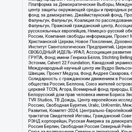
Платформа за Демократические Выборы, Междуна
центр защиты окружающей среды и природных ресу
фонд за демократию, Джеймстаунский фонд, Прож
Фалуньгун, Фалуньгун, Коалиция по расследован
Фалуньгун, Пражский гражданский центр, Ассоци
русскоязычных европейцев, Немецко-русский об
России, Компания свободы информации, Проект М
Христианской Церкви, Новое Поколение, Духовн
Институт Саентологических Предприятий, Церков
СВОБОДНЫЙ ИДЕЛЬ-УРАЛ, Ассоциация развития ж
ГРУПА, Фонд имени Генриха Бёлля, Stichting Bellin
Эстонии, Calvert 22 Foundation, Канадский укра
Международный научный центр им Вудро Вильсона
Швеции, Проект Медуза, Фонд Андрея Сахарова, Ф
Солидарность с гражданским движением в России 
общества Россия, Беллона, Союз жителей острово
церквей TCCN, Агора, Всемирный фонд природы, B
Белорусский дом прав человека имени Бориса Зво
TVR Studios, ТВ Дождь, Центр европейских иссл
Россию, Свободная Бурятия, Uralic, UnKremlin, 
Развития, Комитет-2024, Центрально-Европейски
трактатов Свидетелей Иеговы, Гражданский Совет
РЭНД корпорейшн, Русская Америка за демократи
Россия Берлин, Свободная Россия Северный Рейн-В
Союз за возвращение Северных территорий, Крымско