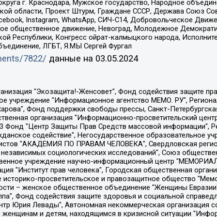
округа г. Краснодара, Мужское государство, Народное объедин
ой области, Проект Штурм, Граждане СССР, Держава Союз Сов
Facebook, Instagram, WhatsApp, СИЧ-С14, Добровольческое Движ
ское общественное движение, Невоград, Молодежное Демократ
ой Республики, Конгресс ойрат-калмыцкого народа, Исполнит
бъединение, ЛГБТ, Я.МЫ Сергей Фургал
uments/7822/
данные на
03.05.2024
Общество с ограниченной ответственностью "Радио Свободная Европа/Радио Свобода", Чешское информационное агентство "MEDIUM-ORIENT", Красноярская региональная общественная организация "Мы против СПИДа", Камалягин Денис Николаевич, Маркелов Сергей Евгеньевич, Пономарев Лев Александрович, Савицкая Людмила Алексеевна, Автономная некоммерческая организация "Центр по работе с проблемой насилия "НАСИЛИЮ.НЕТ", Межрегиональный профессиональный союз работников здравоохранения "Альянс врачей", Юридическое лицо, зарегистрированное в Латвийской Республике, SIA "Medusa Project" (регистрационный номер 40103797863, дата регистрации 10.06.2014), Некоммерческая организация "Фонд по борьбе с коррупцией", Автономная некоммерческая организация "Институт права и публичной политики", Баданин Роман Сергеевич, Гликин Максим Александрович, Железнова Мария Михайловна, Лукьянова Юлия Сергеевна, Маетная Елизавета Витальевна, Маняхин Петр Борисович, Чуракова Ольга Владимировна, Ярош Юлия Петровна, Юридическое лицо "The Insider SIA", зарегистрированное в Риге, Латвийская Республика (дата регистрации 26.06.2015), являющееся администратором доменного имени интернет-издания "The Insider SIA", https://theins.ru, Постернак Алексей Евгеньевич, Рубин Михаил Аркадьевич, Анин Роман Александрович, Юридическое лицо Istories fonds, зарегистрированное в Латвийской Республике (регистрационный номер 50008295751, дата регистрации 24.02.2020), Великовский Дмитрий Александрович, Долинина Ирина Николаевна, Мароховская Алеся Алексеевна, Шлейнов Роман Юрьевич, Шмагун Олеся Валентиновна, Общество с ограниченной ответственностью "Альтаир 2021", Общество с ограниченной ответственностью "Вега 2021", Общество с ограниченной ответственностью "Главный редактор 2021", Общество с ограниченной ответственностью "Ромашки монолит", Важенков Артем Валерьевич, Ивановская областная общественная организация "Центр гендерных исследований", Гурман Юрий Альбертович, Медиапроект "ОВД-Инфо", Егоров Владимир Владимирович, Жилинский Владимир Александрович, Общество с ограниченной ответственностью "ЗП", Иванова София Юрьевна, Карезина Инна Павловна, Кильтау Екатерина Викторовна, Петров Алексей Викторович, Пискунов Сергей Евгеньевич, Смирнов Сергей Сергеевич, Тихонов Михаил Сергеевич, Общество с ограниченной ответственностью "ЖУРНАЛИСТ-ИНОСТРАННЫЙ АГЕНТ", Арапова Галина Юрьевна, Вольтская Татьяна Анатольевна, Американская компания "Mason G.E.S. Anonymous Foundation" (США), являющаяся владельцем интернет-издания https://mnews.world/, Компания "Stichting Bellingcat", зарегистрированная в Нидерландах (дата регистрации 11.07.2018), Захаров Андрей Вячеславович, Клепиковская Екатерина Дмитриевна, Общество с ограниченной ответственностью "МЕМО", Перл Роман Александрович, Симонов Евгений Алексеевич, Соловьева Елена Анатольевна, Сотников Даниил Владимирович, Сурначева Елизавета Дмитриевна, Автономная некоммерческая организация по защите прав человека и информированию населения "Якутия – Наше Мнение", Общество с ограниченной ответственностью "Москоу диджитал медиа", с 26.01.2023 Общество с ограниченной ответственностью "Чайка Белые сады", Ветошкина Валерия Валерьевна, Заговора Максим Александрович, Межрегиональное общественное движение "Российская ЛГБТ - сеть", Оленичев Максим Владимирович, Павлов Иван Юрьевич, Скворцова Елена Сергеевна, Общество с ограниченной ответственностью "Как бы инагент", Кочетков Игорь Викторович, Общество с ограниченной ответственностью "Честные выборы", Еланчик Олег Александрович, Общество с ограниченной ответственностью "Нобелевский призыв", Гималова Регина Эмилевна, Григорьев Андрей Валерьевич, Григорьева Алина Александровна, Ассоциация по содействию защите прав призывников, альтернативнослужащих и военнослужащих "Правозащитная группа "Гражданин.Армия.Право", Хисамова Регина Фаритовна, Автономная некоммерческая организация по реализа