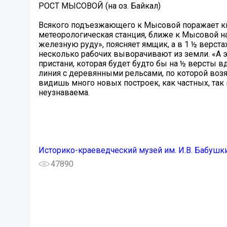
РОСТ МЫСОВОЙ (на оз. Байкал)
Всякого подъезжающего к Мысовой поражает кип
метеорологическая станция, ближе к Мысовой 
железную руду», поясняет ямщик, а в 1 ½ верст
несколько рабочих выворачивают из земли. «А 
пристани, которая будет будто бы на ½ версты в
линия с деревянными рельсами, по которой возя
видишь много новых построек, как частных, так 
неузнаваема.
Историко-краеведческий музей им. И.В. Бабушк
47890